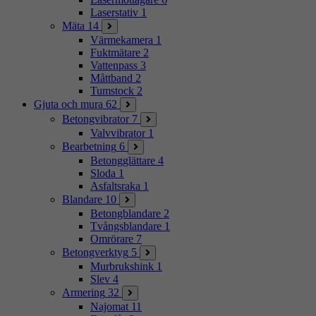
Laserstativ
1
Mäta
14
Värmekamera
1
Fuktmätare
2
Vattenpass
3
Måttband
2
Tumstock
2
Gjuta och mura
62
Betongvibrator
7
Valvvibrator
1
Bearbetning
6
Betongglättare
4
Sloda
1
Asfaltsraka
1
Blandare
10
Betongblandare
2
Tvångsblandare
1
Omrörare
7
Betongverktyg
5
Murbrukshink
1
Slev
4
Armering
32
Najomat
11