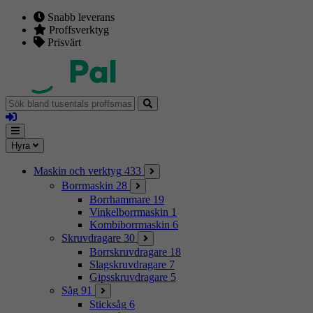
Snabb leverans
Proffsverktyg
Prisvärt
Sök
bland
Logga
tusentals
in
proffsmaskiner
Mina
Meny
Hyra
sidor
Maskin och verktyg
433
Borrmaskin
28
Borrhammare
19
Vinkelborrmaskin
1
Kombiborrmaskin
6
Skruvdragare
30
Borrskruvdragare
18
Slagskruvdragare
7
Gipsskruvdragare
5
Såg
91
Sticksåg
6