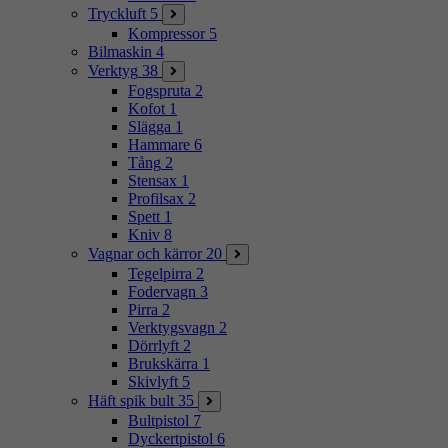
Tryckluft
5
Kompressor
5
Bilmaskin
4
Verktyg
38
Fogspruta
2
Kofot
1
Slägga
1
Hammare
6
Tång
2
Stensax
1
Profilsax
2
Spett
1
Kniv
8
Vagnar och kärror
20
Tegelpirra
2
Fodervagn
3
Pirra
2
Verktygsvagn
2
Dörrlyft
2
Brukskärra
1
Skivlyft
5
Häft spik bult
35
Bultpistol
7
Dyckertpistol
6