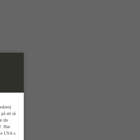
ookies)
 på ett så
är du
U. Hur
nte USA:s
et kan