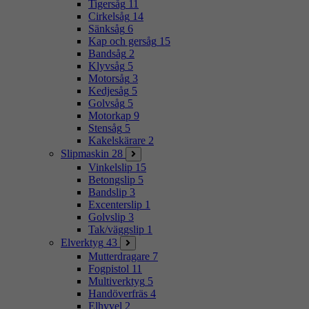
Tigersåg
11
Cirkelsåg
14
Sänksåg
6
Kap och gersåg
15
Bandsåg
2
Klyvsåg
5
Motorsåg
3
Kedjesåg
5
Golvsåg
5
Motorkap
9
Stensåg
5
Kakelskärare
2
Slipmaskin
28
Vinkelslip
15
Betongslip
5
Bandslip
3
Excenterslip
1
Golvslip
3
Tak/väggslip
1
Elverktyg
43
Mutterdragare
7
Fogpistol
11
Multiverktyg
5
Handöverfräs
4
Elhyvel
2