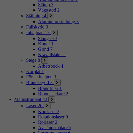
Stämp
3
Väggstöd
2
Ställning
4
Aluminiumställning
3
Fallskydd
3
Inhägnad
17
Stängsel
3
Koner
1
Grind
7
Kravallstaket
1
Stege
8
Arbetsbock
4
Körplåt
1
Första hjälpen
3
Brandskydd
3
Brandfiltar
1
Brandsläckare
2
Mätinstrument
42
Laser
26
Korslaser
3
Rotationslaser
9
Rörlaser
2
Avståndsmätare
5
Lasermottagare
6