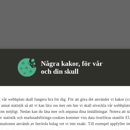
Några kakor, för vår
och din skull
tt vår webbplats skall fungera bra för dig. För att göra det använder vi kakor (c
 annat statistik så att vi kan lära oss mer om hur vi skall utveckla vår webbplats
som möjligt. Nedan kan du läsa mer och anpassa dina inställningar. Notera att n
r statistik och marknadsförings-cookies kommer viss data överföras utanför E
rmationen används av berörda bolag vet vi inte exakt. Till exempel uppfyller i
ing alla de krav gällande hantering av personuppgifter som ställs inom EU, vilk