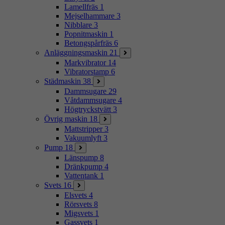
Lamellfräs
1
Mejselhammare
3
Nibblare
3
Popnitmaskin
1
Betongspårfräs
6
Anläggningsmaskin
21
Markvibrator
14
Vibratorstamp
6
Städmaskin
38
Dammsugare
29
Våtdammsugare
4
Högtryckstvätt
3
Övrig maskin
18
Mattstripper
3
Vakuumlyft
3
Pump
18
Länspump
8
Dränkpump
4
Vattentank
1
Svets
16
Elsvets
4
Rörsvets
8
Migsvets
1
Gassvets
1