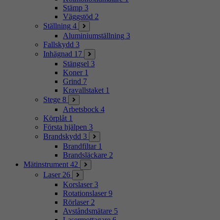
Stämp
3
Väggstöd
2
Ställning
4
Aluminiumställning
3
Fallskydd
3
Inhägnad
17
Stängsel
3
Koner
1
Grind
7
Kravallstaket
1
Stege
8
Arbetsbock
4
Körplåt
1
Första hjälpen
3
Brandskydd
3
Brandfiltar
1
Brandsläckare
2
Mätinstrument
42
Laser
26
Korslaser
3
Rotationslaser
9
Rörlaser
2
Avståndsmätare
5
Lasermottagare
6