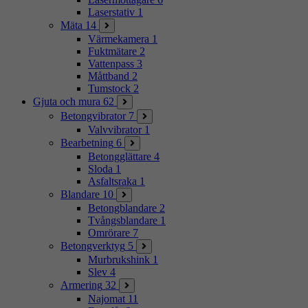
Laserstativ
1
Mäta
14
Värmekamera
1
Fuktmätare
2
Vattenpass
3
Måttband
2
Tumstock
2
Gjuta och mura
62
Betongvibrator
7
Valvvibrator
1
Bearbetning
6
Betongglättare
4
Sloda
1
Asfaltsraka
1
Blandare
10
Betongblandare
2
Tvångsblandare
1
Omrörare
7
Betongverktyg
5
Murbrukshink
1
Slev
4
Armering
32
Najomat
11