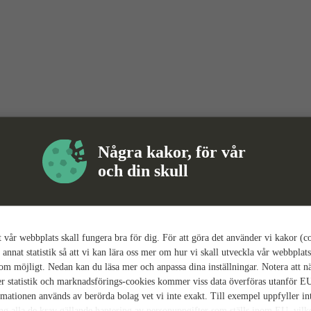
Några kakor, för vår
och din skull
tt vår webbplats skall fungera bra för dig. För att göra det använder vi kakor (c
 annat statistik så att vi kan lära oss mer om hur vi skall utveckla vår webbplats
som möjligt. Nedan kan du läsa mer och anpassa dina inställningar. Notera att n
r statistik och marknadsförings-cookies kommer viss data överföras utanför E
rmationen används av berörda bolag vet vi inte exakt. Till exempel uppfyller i
ing alla de krav gällande hantering av personuppgifter som ställs inom EU, vilk