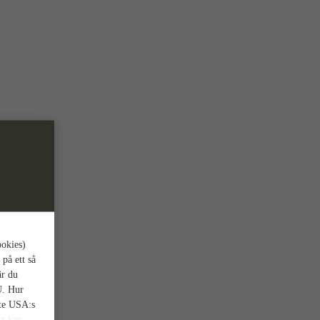
ookies)
 på ett så
är du
U. Hur
nte USA:s
et kan