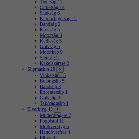
Tigersåg
11
Cirkelsåg
14
Sänksåg
6
Kap och gersåg
15
Bandsåg
2
Klyvsåg
5
Motorsåg
3
Kedjesåg
5
Golvsåg
5
Motorkap
9
Stensåg
5
Kakelskärare
2
Slipmaskin
28
Vinkelslip
15
Betongslip
5
Bandslip
3
Excenterslip
1
Golvslip
3
Tak/väggslip
1
Elverktyg
43
Mutterdragare
7
Fogpistol
11
Multiverktyg
5
Handöverfräs
4
Elhyvel
2