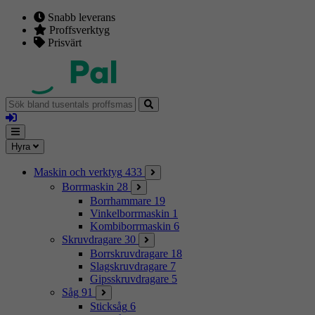
Snabb leverans
Proffsverktyg
Prisvärt
Sök
bland
Logga
tusentals
in
proffsmaskiner
Mina
Meny
Hyra
sidor
Maskin och verktyg
433
Borrmaskin
28
Borrhammare
19
Vinkelborrmaskin
1
Kombiborrmaskin
6
Skruvdragare
30
Borrskruvdragare
18
Slagskruvdragare
7
Gipsskruvdragare
5
Såg
91
Sticksåg
6