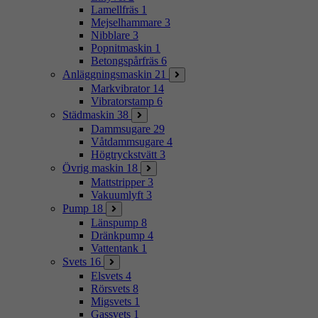
Lamellfräs
1
Mejselhammare
3
Nibblare
3
Popnitmaskin
1
Betongspårfräs
6
Anläggningsmaskin
21
Markvibrator
14
Vibratorstamp
6
Städmaskin
38
Dammsugare
29
Våtdammsugare
4
Högtryckstvätt
3
Övrig maskin
18
Mattstripper
3
Vakuumlyft
3
Pump
18
Länspump
8
Dränkpump
4
Vattentank
1
Svets
16
Elsvets
4
Rörsvets
8
Migsvets
1
Gassvets
1