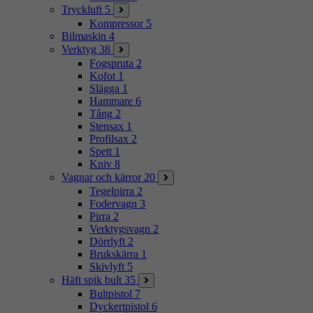
Tryckluft
5
Kompressor
5
Bilmaskin
4
Verktyg
38
Fogspruta
2
Kofot
1
Slägga
1
Hammare
6
Tång
2
Stensax
1
Profilsax
2
Spett
1
Kniv
8
Vagnar och kärror
20
Tegelpirra
2
Fodervagn
3
Pirra
2
Verktygsvagn
2
Dörrlyft
2
Brukskärra
1
Skivlyft
5
Häft spik bult
35
Bultpistol
7
Dyckertpistol
6