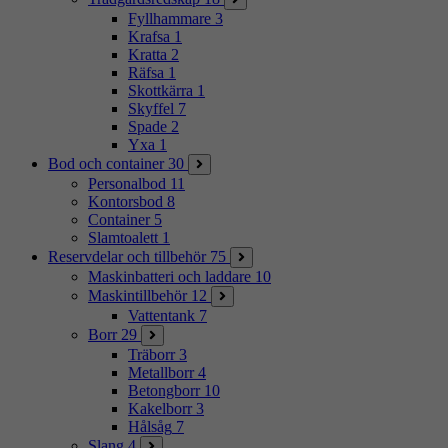
Fyllhammare
3
Krafsa
1
Kratta
2
Räfsa
1
Skottkärra
1
Skyffel
7
Spade
2
Yxa
1
Bod och container
30
Personalbod
11
Kontorsbod
8
Container
5
Slamtoalett
1
Reservdelar och tillbehör
75
Maskinbatteri och laddare
10
Maskintillbehör
12
Vattentank
7
Borr
29
Träborr
3
Metallborr
4
Betongborr
10
Kakelborr
3
Hålsåg
7
Slang
4