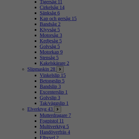
Tigersåg
11
Cirkelsåg
14
Sänksåg
6
Kap och gersåg
15
Bandsåg
2
Klyvsåg
5
Motorsåg
3
Kedjesåg
5
Golvsåg
5
Motorkap
9
Stensåg
5
Kakelskärare
2
Slipmaskin
28
Vinkelslip
15
Betongslip
5
Bandslip
3
Excenterslip
1
Golvslip
3
Tak/väggslip
1
Elverktyg
43
Mutterdragare
7
Fogpistol
11
Multiverktyg
5
Handöverfräs
4
Elhyvel
2