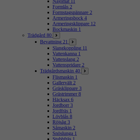
Najomat
11
Formlås
2
Formstagspännare
2
Armeringsbock
4
Armeringsklippare
12
Bockmaskin
1
Trädgård
80
Bevattning
21
Slangkoppling
11
Vattenkanna
1
Vattenslang
2
Vattenspridare
2
Trädgårdsmaskin
40
Flismaskin
1
Gallervält
2
Gräsklippare
3
Grästrimmer
8
Häcksax
6
Jordborr
3
Jordfräs
1
Lövblås
8
Röjsåg
3
Såmaskin
2
Snöslunga
1
Stubbfräs
1