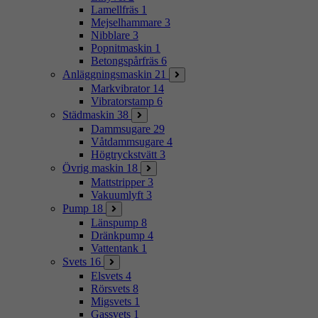
Lamellfräs
1
Mejselhammare
3
Nibblare
3
Popnitmaskin
1
Betongspårfräs
6
Anläggningsmaskin
21
Markvibrator
14
Vibratorstamp
6
Städmaskin
38
Dammsugare
29
Våtdammsugare
4
Högtryckstvätt
3
Övrig maskin
18
Mattstripper
3
Vakuumlyft
3
Pump
18
Länspump
8
Dränkpump
4
Vattentank
1
Svets
16
Elsvets
4
Rörsvets
8
Migsvets
1
Gassvets
1