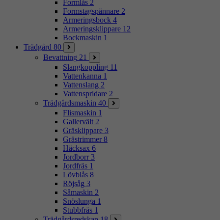
Formlås
2
Formstagspännare
2
Armeringsbock
4
Armeringsklippare
12
Bockmaskin
1
Trädgård
80
Bevattning
21
Slangkoppling
11
Vattenkanna
1
Vattenslang
2
Vattenspridare
2
Trädgårdsmaskin
40
Flismaskin
1
Gallervält
2
Gräsklippare
3
Grästrimmer
8
Häcksax
6
Jordborr
3
Jordfräs
1
Lövblås
8
Röjsåg
3
Såmaskin
2
Snöslunga
1
Stubbfräs
1
Trädgårdsredskap
18