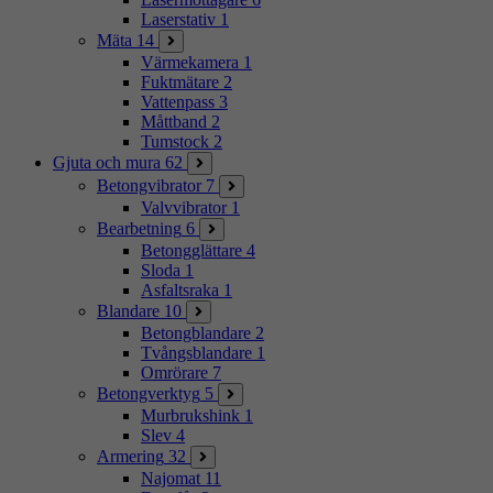
Laserstativ
1
Mäta
14
Värmekamera
1
Fuktmätare
2
Vattenpass
3
Måttband
2
Tumstock
2
Gjuta och mura
62
Betongvibrator
7
Valvvibrator
1
Bearbetning
6
Betongglättare
4
Sloda
1
Asfaltsraka
1
Blandare
10
Betongblandare
2
Tvångsblandare
1
Omrörare
7
Betongverktyg
5
Murbrukshink
1
Slev
4
Armering
32
Najomat
11