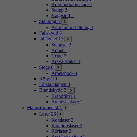
Kolmonoxidmätare
1
Stämp
3
Väggstöd
2
Ställning
4
Aluminiumställning
3
Fallskydd
3
Inhägnad
17
Stängsel
3
Koner
1
Grind
7
Kravallstaket
1
Stege
8
Arbetsbock
4
Körplåt
1
Första hjälpen
3
Brandskydd
3
Brandfiltar
1
Brandsläckare
2
Mätinstrument
42
Laser
26
Korslaser
3
Rotationslaser
9
Rörlaser
2
Avståndsmätare
5