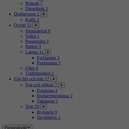
Bränsle
7
Dieseltank
1
Dagligvaror
2
Kaffe
2
Övrigt
52
Slipmaterial
9
Träkil
1
Presenning
1
Batteri
3
Lampa
11
Ficklampa
3
Pannlampa
3
Filter
8
Tjältiningskol
1
Fog lim och tejp
17
Fog och silikon
7
Fogskum
4
Injekteringsmassa
2
Takmassa
1
Tejp
10
Byggtejp
9
Skyddstejp
1
Personskydd