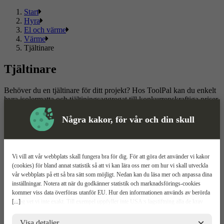
Start
Hyra
El och värme
Värme
Tjältinare
Tjältinare
Behöver du en tjältinare för ditt projekt? Hos ToolPal kan du enkelt
hyra isolermatta och tjältiningsaggregat till konkurrenskraftiga priser.
Välj mellan en fast period eller ett flexibelt uthyrningsavtal där
hyrestiden enkelt kan anpassas om projektet drar ut på tiden. Vi
Några kakor, för vår och din skull
erbjuder snabb leverans och smidig uthyrning. Hitta rätt utrustning
och kom igång direkt!
Läs mer
Läs mindre
Vi vill att vår webbplats skall fungera bra för dig. För att göra det använder vi kakor
(cookies) för bland annat statistik så att vi kan lära oss mer om hur vi skall utveckla
Om ToolPal
vår webbplats på ett så bra sätt som möjligt. Nedan kan du läsa mer och anpassa dina
inställningar. Notera att när du godkänner statistik och marknadsförings-cookies
Om oss
kommer viss data överföras utanför EU. Hur den informationen används av berörda
5 enkla steg
[...]
bolag vet vi inte exakt. Till exempel uppfyller inte USA:s lagstiftning alla de krav
Bli kund
gällande hantering av personuppgifter som ställs inom EU, vilket kan innebära vissa
Våra depåer
risker för dina personuppgifter. De berörda bolagen måste lämna över uppgifter till
Visa detaljer