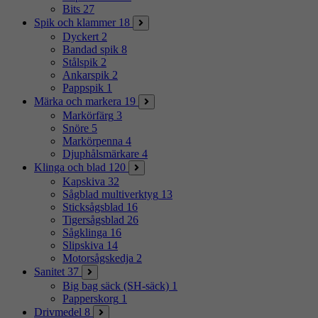
Bits
27
Spik och klammer
18
Dyckert
2
Bandad spik
8
Stålspik
2
Ankarspik
2
Pappspik
1
Märka och markera
19
Markörfärg
3
Snöre
5
Markörpenna
4
Djuphålsmärkare
4
Klinga och blad
120
Kapskiva
32
Sågblad multiverktyg
13
Sticksågsblad
16
Tigersågsblad
26
Sågklinga
16
Slipskiva
14
Motorsågskedja
2
Sanitet
37
Big bag säck (SH-säck)
1
Papperskorg
1
Drivmedel
8