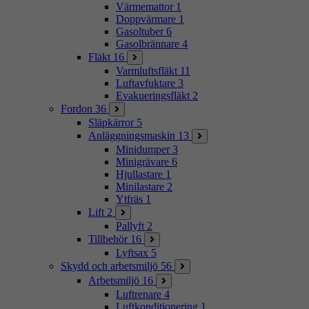
Värmemattor
1
Doppvärmare
1
Gasoltuber
6
Gasolbrännare
4
Fläkt
16
Varmluftsfläkt
11
Luftavfuktare
3
Evakueringsfläkt
2
Fordon
36
Släpkärror
5
Anläggningsmaskin
13
Minidumper
3
Minigrävare
6
Hjullastare
1
Minilastare
2
Ytfräs
1
Lift
2
Pallyft
2
Tillbehör
16
Lyftsax
5
Skydd och arbetsmiljö
56
Arbetsmiljö
16
Luftrenare
4
Luftkonditionering
1