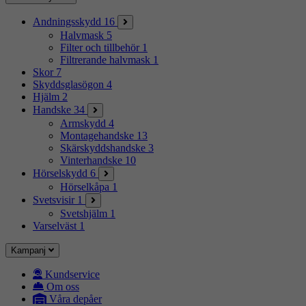
Andningsskydd
16
Halvmask
5
Filter och tillbehör
1
Filtrerande halvmask
1
Skor
7
Skyddsglasögon
4
Hjälm
2
Handske
34
Armskydd
4
Montagehandske
13
Skärskyddshandske
3
Vinterhandske
10
Hörselskydd
6
Hörselkåpa
1
Svetsvisir
1
Svetshjälm
1
Varselväst
1
Kampanj
Kundservice
Om oss
Våra depåer