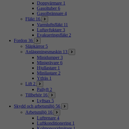
Doppvärmare
1
Gasoltuber
6
Gasolbrännare
4
Fläkt
16
Varmluftsfläkt
11
Luftavfuktare
3
Evakueringsfläkt
2
Fordon
36
Släpkärror
5
Anläggningsmaskin
13
Minidumper
3
Minigrävare
6
Hjullastare
1
Minilastare
2
Ytfräs
1
Lift
2
Pallyft
2
Tillbehör
16
Lyftsax
5
Skydd och arbetsmiljö
56
Arbetsmiljö
16
Luftrenare
4
Luftkonditionering
1
Kolmonoxidmätare
1