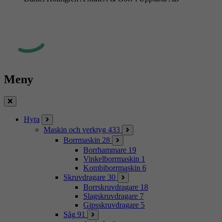
Meny
Stäng
Hyra
Maskin och verktyg
433
Borrmaskin
28
Borrhammare
19
Vinkelborrmaskin
1
Kombiborrmaskin
6
Skruvdragare
30
Borrskruvdragare
18
Slagskruvdragare
7
Gipsskruvdragare
5
Såg
91