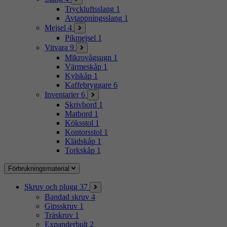
Tryckluftsslang
1
Avtappningsslang
1
Mejsel
4
Pikmejsel
1
Vitvara
9
Mikrovågsugn
1
Värmeskåp
1
Kylskåp
1
Kaffebryggare
6
Inventarier
6
Skrivbord
1
Matbord
1
Köksstol
1
Kontorsstol
1
Klädskåp
1
Torkskåp
1
Förbrukningsmaterial
Skruv och plugg
37
Bandad skruv
4
Gipsskruv
1
Träskruv
1
Expanderbult
2