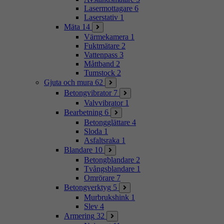
Lasermottagare
6
Laserstativ
1
Mäta
14
Värmekamera
1
Fuktmätare
2
Vattenpass
3
Måttband
2
Tumstock
2
Gjuta och mura
62
Betongvibrator
7
Valvvibrator
1
Bearbetning
6
Betongglättare
4
Sloda
1
Asfaltsraka
1
Blandare
10
Betongblandare
2
Tvångsblandare
1
Omrörare
7
Betongverktyg
5
Murbrukshink
1
Slev
4
Armering
32