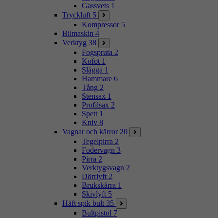
Gassvets
1
Tryckluft
5
Kompressor
5
Bilmaskin
4
Verktyg
38
Fogspruta
2
Kofot
1
Slägga
1
Hammare
6
Tång
2
Stensax
1
Profilsax
2
Spett
1
Kniv
8
Vagnar och kärror
20
Tegelpirra
2
Fodervagn
3
Pirra
2
Verktygsvagn
2
Dörrlyft
2
Brukskärra
1
Skivlyft
5
Häft spik bult
35
Bultpistol
7