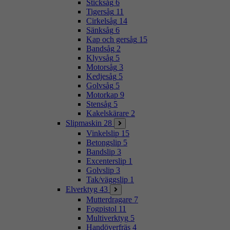
Sticksåg
6
Tigersåg
11
Cirkelsåg
14
Sänksåg
6
Kap och gersåg
15
Bandsåg
2
Klyvsåg
5
Motorsåg
3
Kedjesåg
5
Golvsåg
5
Motorkap
9
Stensåg
5
Kakelskärare
2
Slipmaskin
28
Vinkelslip
15
Betongslip
5
Bandslip
3
Excenterslip
1
Golvslip
3
Tak/väggslip
1
Elverktyg
43
Mutterdragare
7
Fogpistol
11
Multiverktyg
5
Handöverfräs
4