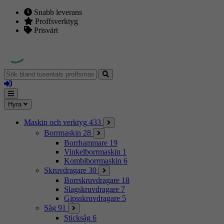
Snabb leverans
Proffsverktyg
Prisvärt
Sök
bland
Logga
tusentals
in
proffsmaskiner
Mina
Meny
Hyra
sidor
Maskin och verktyg
433
Borrmaskin
28
Borrhammare
19
Vinkelborrmaskin
1
Kombiborrmaskin
6
Skruvdragare
30
Borrskruvdragare
18
Slagskruvdragare
7
Gipsskruvdragare
5
Såg
91
Sticksåg
6