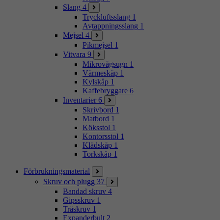
Slang
4
Tryckluftsslang
1
Avtappningsslang
1
Mejsel
4
Pikmejsel
1
Vitvara
9
Mikrovågsugn
1
Värmeskåp
1
Kylskåp
1
Kaffebryggare
6
Inventarier
6
Skrivbord
1
Matbord
1
Köksstol
1
Kontorsstol
1
Klädskåp
1
Torkskåp
1
Förbrukningsmaterial
Skruv och plugg
37
Bandad skruv
4
Gipsskruv
1
Träskruv
1
Expanderbult
2