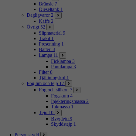
Bränsle
7
Dieseltank
1
Dagligvaror
2
Kaffe
2
Övrigt
52
Slipmaterial
9
Träkil
1
Presenning
1
Batteri
3
Lampa
11
Ficklampa
3
Pannlampa
3
Filter
8
Tjältiningskol
1
Fog lim och tejp
17
Fog och silikon
7
Fogskum
4
Injekteringsmassa
2
Takmassa
1
Tejp
10
Byggtejp
9
Skyddstejp
1
Personskydd