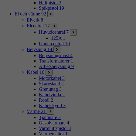
Häftpistol
3
Spikpistol
19
El och värme
92
Elverk
8
Elcentral
17
Huvudcentral
7
125A
1
Undercentral
10
Belysning
14
Belysningsmast
4
Transformatorer
1
Arbetsbelysning
9
Kabel
16
Motorkabel
3
Skarvsladd
2
Grenuttag
3
Kabelvinda
2
Rörål
2
Kabelskydd
3
Värme
21
Tjältinare
2
Gasolvärmare
4
Varmluftspistol
3
Värmemattor
1