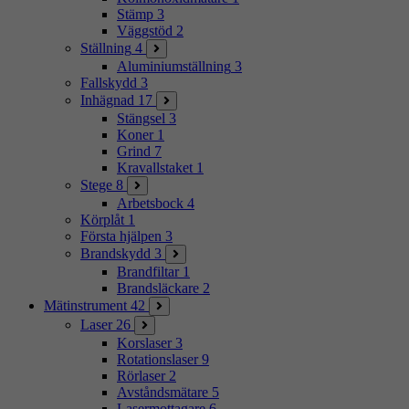
Stämp
3
Väggstöd
2
Ställning
4
Aluminiumställning
3
Fallskydd
3
Inhägnad
17
Stängsel
3
Koner
1
Grind
7
Kravallstaket
1
Stege
8
Arbetsbock
4
Körplåt
1
Första hjälpen
3
Brandskydd
3
Brandfiltar
1
Brandsläckare
2
Mätinstrument
42
Laser
26
Korslaser
3
Rotationslaser
9
Rörlaser
2
Avståndsmätare
5
Lasermottagare
6