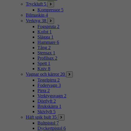
Tryckluft
5
Kompressor
5
Bilmaskin
4
Verktyg
38
Fogspruta
2
Kofot
1
Slägga
1
Hammare
6
Tång
2
Stensax
1
Profilsax
2
Spett
1
Kniv
8
Vagnar och kärror
20
Tegelpirra
2
Fodervagn
3
Pirra
2
Verktygsvagn
2
Dörrlyft
2
Brukskärra
1
Skivlyft
5
Häft spik bult
35
Bultpistol
7
Dyckertpistol
6