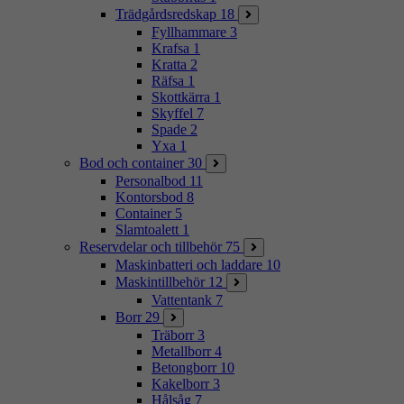
Trädgårdsredskap
18
Fyllhammare
3
Krafsa
1
Kratta
2
Räfsa
1
Skottkärra
1
Skyffel
7
Spade
2
Yxa
1
Bod och container
30
Personalbod
11
Kontorsbod
8
Container
5
Slamtoalett
1
Reservdelar och tillbehör
75
Maskinbatteri och laddare
10
Maskintillbehör
12
Vattentank
7
Borr
29
Träborr
3
Metallborr
4
Betongborr
10
Kakelborr
3
Hålsåg
7