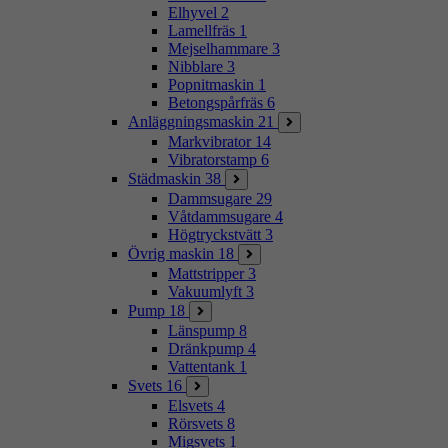
Elhyvel
2
Lamellfräs
1
Mejselhammare
3
Nibblare
3
Popnitmaskin
1
Betongspårfräs
6
Anläggningsmaskin
21
Markvibrator
14
Vibratorstamp
6
Städmaskin
38
Dammsugare
29
Våtdammsugare
4
Högtryckstvätt
3
Övrig maskin
18
Mattstripper
3
Vakuumlyft
3
Pump
18
Länspump
8
Dränkpump
4
Vattentank
1
Svets
16
Elsvets
4
Rörsvets
8
Migsvets
1