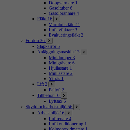
Doppvärmare
1
Gasoltuber
6
Gasolbrännare
4
Fläkt
16
Varmluftsfläkt
11
Luftavfuktare
3
Evakueringsfläkt
2
Fordon
36
Släpkärror
5
Anläggningsmaskin
13
Minidumper
3
Minigrävare
6
Hjullastare
1
Minilastare
2
Ytfräs
1
Lift
2
Pallyft
2
Tillbehör
16
Lyftsax
5
Skydd och arbetsmiljö
56
Arbetsmiljö
16
Luftrenare
4
Luftkonditionering
1
Kolmonoxidmätare
1