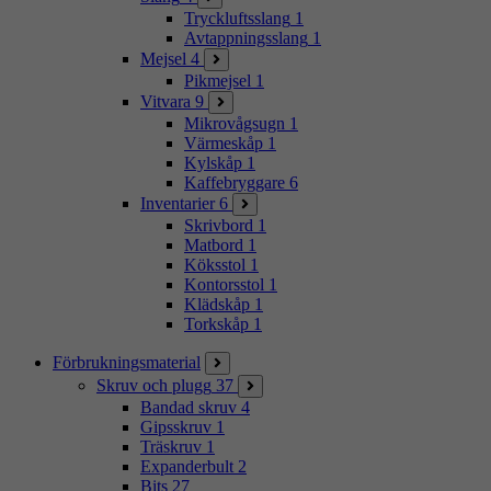
Tryckluftsslang
1
Avtappningsslang
1
Mejsel
4
Pikmejsel
1
Vitvara
9
Mikrovågsugn
1
Värmeskåp
1
Kylskåp
1
Kaffebryggare
6
Inventarier
6
Skrivbord
1
Matbord
1
Köksstol
1
Kontorsstol
1
Klädskåp
1
Torkskåp
1
Förbrukningsmaterial
Skruv och plugg
37
Bandad skruv
4
Gipsskruv
1
Träskruv
1
Expanderbult
2
Bits
27