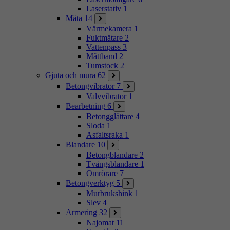
Laserstativ
1
Mäta
14
Värmekamera
1
Fuktmätare
2
Vattenpass
3
Måttband
2
Tumstock
2
Gjuta och mura
62
Betongvibrator
7
Valvvibrator
1
Bearbetning
6
Betongglättare
4
Sloda
1
Asfaltsraka
1
Blandare
10
Betongblandare
2
Tvångsblandare
1
Omrörare
7
Betongverktyg
5
Murbrukshink
1
Slev
4
Armering
32
Najomat
11