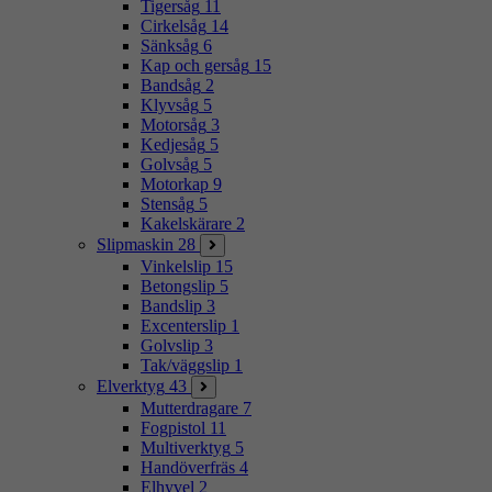
Tigersåg
11
Cirkelsåg
14
Sänksåg
6
Kap och gersåg
15
Bandsåg
2
Klyvsåg
5
Motorsåg
3
Kedjesåg
5
Golvsåg
5
Motorkap
9
Stensåg
5
Kakelskärare
2
Slipmaskin
28
Vinkelslip
15
Betongslip
5
Bandslip
3
Excenterslip
1
Golvslip
3
Tak/väggslip
1
Elverktyg
43
Mutterdragare
7
Fogpistol
11
Multiverktyg
5
Handöverfräs
4
Elhyvel
2