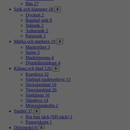
Bits
27
Spik och klammer
18
Dyckert
2
Bandad spik
8
Stålspik
2
Ankarspik
2
Pappspik
1
Märka och markera
19
Markörfärg
3
Snöre
5
Markörpenna
4
Djuphålsmärkare
4
Klinga och blad
120
Kapskiva
32
Sågblad multiverktyg
13
Sticksågsblad
16
Tigersågsblad
26
Sågklinga
16
Slipskiva
14
Motorsågskedja
2
Sanitet
37
Big bag säck (SH-säck)
1
Papperskorg
1
Drivmedel
8