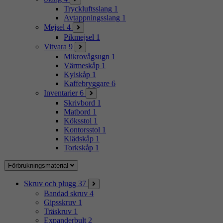
Tryckluftsslang
1
Avtappningsslang
1
Mejsel
4
Pikmejsel
1
Vitvara
9
Mikrovågsugn
1
Värmeskåp
1
Kylskåp
1
Kaffebryggare
6
Inventarier
6
Skrivbord
1
Matbord
1
Köksstol
1
Kontorsstol
1
Klädskåp
1
Torkskåp
1
Förbrukningsmaterial
Skruv och plugg
37
Bandad skruv
4
Gipsskruv
1
Träskruv
1
Expanderbult
2