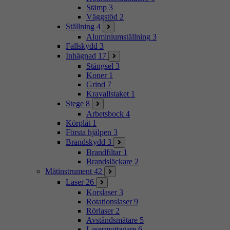
Stämp
3
Väggstöd
2
Ställning
4
Aluminiumställning
3
Fallskydd
3
Inhägnad
17
Stängsel
3
Koner
1
Grind
7
Kravallstaket
1
Stege
8
Arbetsbock
4
Körplåt
1
Första hjälpen
3
Brandskydd
3
Brandfiltar
1
Brandsläckare
2
Mätinstrument
42
Laser
26
Korslaser
3
Rotationslaser
9
Rörlaser
2
Avståndsmätare
5
Lasermottagare
6