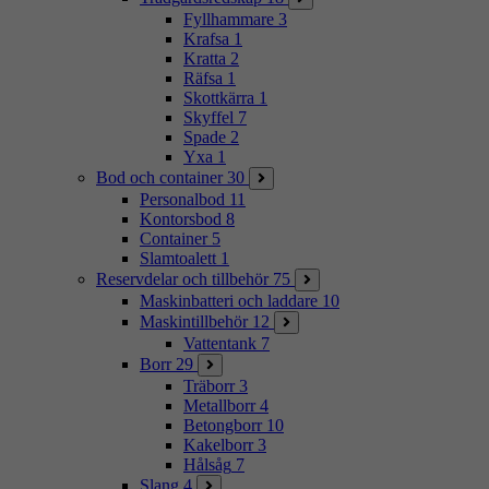
Fyllhammare
3
Krafsa
1
Kratta
2
Räfsa
1
Skottkärra
1
Skyffel
7
Spade
2
Yxa
1
Bod och container
30
Personalbod
11
Kontorsbod
8
Container
5
Slamtoalett
1
Reservdelar och tillbehör
75
Maskinbatteri och laddare
10
Maskintillbehör
12
Vattentank
7
Borr
29
Träborr
3
Metallborr
4
Betongborr
10
Kakelborr
3
Hålsåg
7
Slang
4