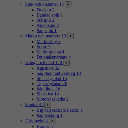
Spik och klammer
18
Dyckert
2
Bandad spik
8
Stålspik
2
Ankarspik
2
Pappspik
1
Märka och markera
19
Markörfärg
3
Snöre
5
Markörpenna
4
Djuphålsmärkare
4
Klinga och blad
120
Kapskiva
32
Sågblad multiverktyg
13
Sticksågsblad
16
Tigersågsblad
26
Sågklinga
16
Slipskiva
14
Motorsågskedja
2
Sanitet
37
Big bag säck (SH-säck)
1
Papperskorg
1
Drivmedel
8
Bränsle
7