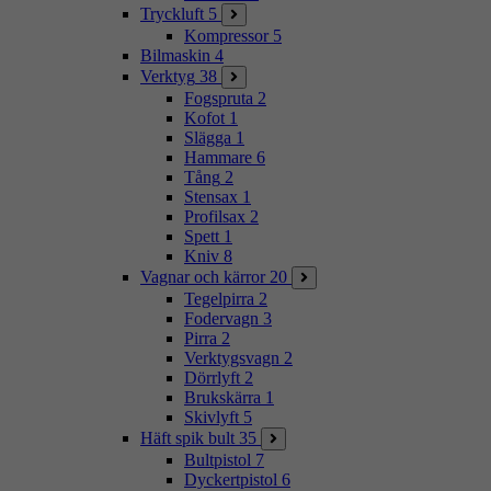
Tryckluft
5
Kompressor
5
Bilmaskin
4
Verktyg
38
Fogspruta
2
Kofot
1
Slägga
1
Hammare
6
Tång
2
Stensax
1
Profilsax
2
Spett
1
Kniv
8
Vagnar och kärror
20
Tegelpirra
2
Fodervagn
3
Pirra
2
Verktygsvagn
2
Dörrlyft
2
Brukskärra
1
Skivlyft
5
Häft spik bult
35
Bultpistol
7
Dyckertpistol
6