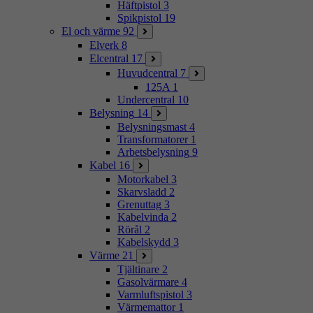
Häftpistol
3
Spikpistol
19
El och värme
92
Elverk
8
Elcentral
17
Huvudcentral
7
125A
1
Undercentral
10
Belysning
14
Belysningsmast
4
Transformatorer
1
Arbetsbelysning
9
Kabel
16
Motorkabel
3
Skarvsladd
2
Grenuttag
3
Kabelvinda
2
Rörål
2
Kabelskydd
3
Värme
21
Tjältinare
2
Gasolvärmare
4
Varmluftspistol
3
Värmemattor
1