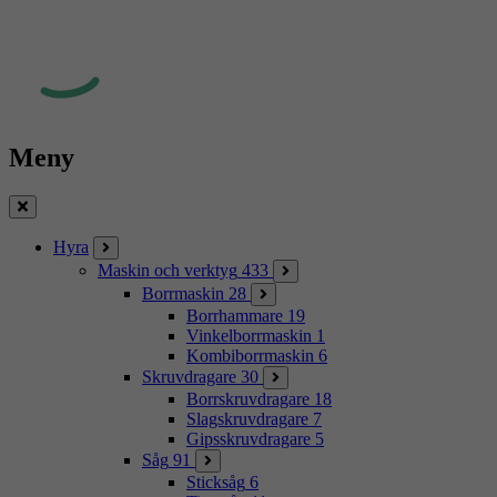
Meny
Stäng
Hyra
Maskin och verktyg
433
Borrmaskin
28
Borrhammare
19
Vinkelborrmaskin
1
Kombiborrmaskin
6
Skruvdragare
30
Borrskruvdragare
18
Slagskruvdragare
7
Gipsskruvdragare
5
Såg
91
Sticksåg
6