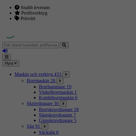
Snabb leverans
Proffsverktyg
Prisvärt
Sök
bland
Logga
tusentals
in
proffsmaskiner
Mina
Meny
Hyra
sidor
Maskin och verktyg
433
Borrmaskin
28
Borrhammare
19
Vinkelborrmaskin
1
Kombiborrmaskin
6
Skruvdragare
30
Borrskruvdragare
18
Slagskruvdragare
7
Gipsskruvdragare
5
Såg
91
Sticksåg
6