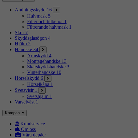
Andningsskydd
16
Halvmask
5
Filter och tillbehör
1
Filtrerande halvmask
1
Skor
7
Skyddsglasögon
4
Hjälm
2
Handske
34
Armskydd
4
Montagehandske
13
Skärskyddshandske
3
Vinterhandske
10
Hörselskydd
6
Hörselkåpa
1
Svetsvisir
1
Svetshjälm
1
Varselväst
1
Kampanj
Kundservice
Om oss
Våra depåer