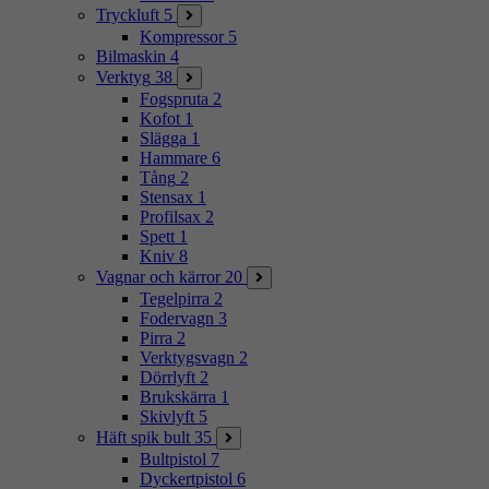
Tryckluft
5
Kompressor
5
Bilmaskin
4
Verktyg
38
Fogspruta
2
Kofot
1
Slägga
1
Hammare
6
Tång
2
Stensax
1
Profilsax
2
Spett
1
Kniv
8
Vagnar och kärror
20
Tegelpirra
2
Fodervagn
3
Pirra
2
Verktygsvagn
2
Dörrlyft
2
Brukskärra
1
Skivlyft
5
Häft spik bult
35
Bultpistol
7
Dyckertpistol
6