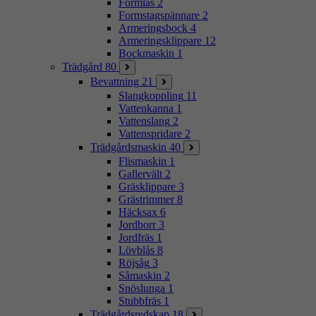
Formlås
2
Formstagspännare
2
Armeringsbock
4
Armeringsklippare
12
Bockmaskin
1
Trädgård
80
Bevattning
21
Slangkoppling
11
Vattenkanna
1
Vattenslang
2
Vattenspridare
2
Trädgårdsmaskin
40
Flismaskin
1
Gallervält
2
Gräsklippare
3
Grästrimmer
8
Häcksax
6
Jordborr
3
Jordfräs
1
Lövblås
8
Röjsåg
3
Såmaskin
2
Snöslunga
1
Stubbfräs
1
Trädgårdsredskap
18