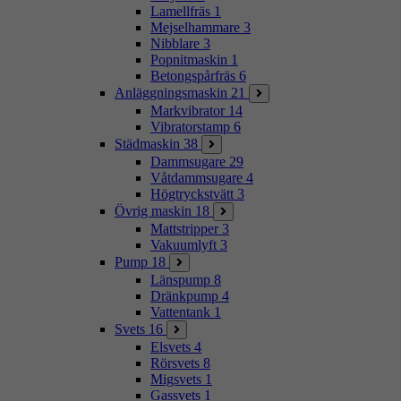
Lamellfräs
1
Mejselhammare
3
Nibblare
3
Popnitmaskin
1
Betongspårfräs
6
Anläggningsmaskin
21
Markvibrator
14
Vibratorstamp
6
Städmaskin
38
Dammsugare
29
Våtdammsugare
4
Högtryckstvätt
3
Övrig maskin
18
Mattstripper
3
Vakuumlyft
3
Pump
18
Länspump
8
Dränkpump
4
Vattentank
1
Svets
16
Elsvets
4
Rörsvets
8
Migsvets
1
Gassvets
1