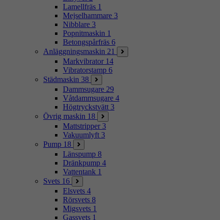
Lamellfräs
1
Mejselhammare
3
Nibblare
3
Popnitmaskin
1
Betongspårfräs
6
Anläggningsmaskin
21
Markvibrator
14
Vibratorstamp
6
Städmaskin
38
Dammsugare
29
Våtdammsugare
4
Högtryckstvätt
3
Övrig maskin
18
Mattstripper
3
Vakuumlyft
3
Pump
18
Länspump
8
Dränkpump
4
Vattentank
1
Svets
16
Elsvets
4
Rörsvets
8
Migsvets
1
Gassvets
1