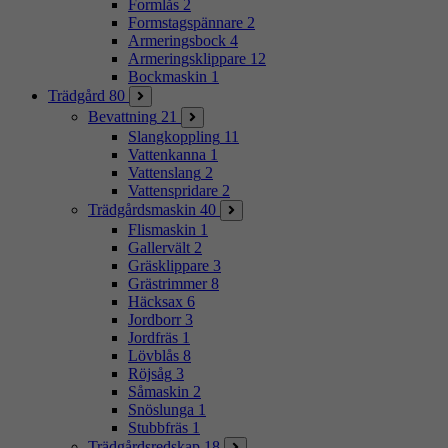
Formlås
2
Formstagspännare
2
Armeringsbock
4
Armeringsklippare
12
Bockmaskin
1
Trädgård
80
Bevattning
21
Slangkoppling
11
Vattenkanna
1
Vattenslang
2
Vattenspridare
2
Trädgårdsmaskin
40
Flismaskin
1
Gallervält
2
Gräsklippare
3
Grästrimmer
8
Häcksax
6
Jordborr
3
Jordfräs
1
Lövblås
8
Röjsåg
3
Såmaskin
2
Snöslunga
1
Stubbfräs
1
Trädgårdsredskap
18