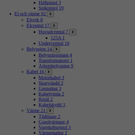
Häftpistol
3
Spikpistol
19
El och värme
92
Elverk
8
Elcentral
17
Huvudcentral
7
125A
1
Undercentral
10
Belysning
14
Belysningsmast
4
Transformatorer
1
Arbetsbelysning
9
Kabel
16
Motorkabel
3
Skarvsladd
2
Grenuttag
3
Kabelvinda
2
Rörål
2
Kabelskydd
3
Värme
21
Tjältinare
2
Gasolvärmare
4
Varmluftspistol
3
Värmemattor
1