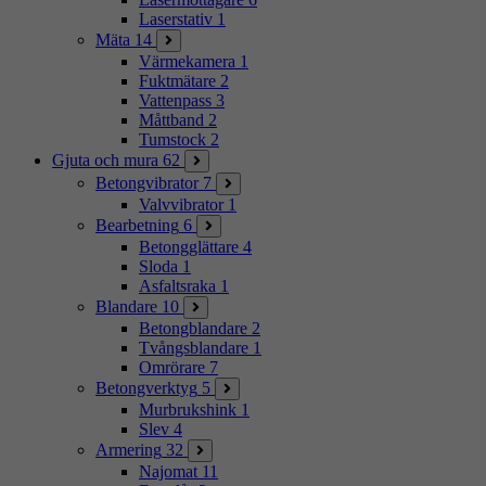
Laserstativ
1
Mäta
14
Värmekamera
1
Fuktmätare
2
Vattenpass
3
Måttband
2
Tumstock
2
Gjuta och mura
62
Betongvibrator
7
Valvvibrator
1
Bearbetning
6
Betongglättare
4
Sloda
1
Asfaltsraka
1
Blandare
10
Betongblandare
2
Tvångsblandare
1
Omrörare
7
Betongverktyg
5
Murbrukshink
1
Slev
4
Armering
32
Najomat
11