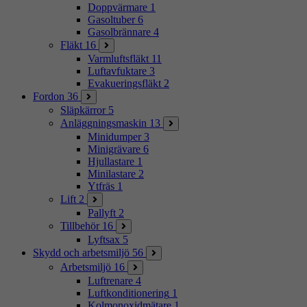
Doppvärmare
1
Gasoltuber
6
Gasolbrännare
4
Fläkt
16
Varmluftsfläkt
11
Luftavfuktare
3
Evakueringsfläkt
2
Fordon
36
Släpkärror
5
Anläggningsmaskin
13
Minidumper
3
Minigrävare
6
Hjullastare
1
Minilastare
2
Ytfräs
1
Lift
2
Pallyft
2
Tillbehör
16
Lyftsax
5
Skydd och arbetsmiljö
56
Arbetsmiljö
16
Luftrenare
4
Luftkonditionering
1
Kolmonoxidmätare
1