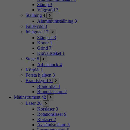
Stämp
3
Väggstöd
2
Ställning
4
Aluminiumställning
3
Fallskydd
3
Inhägnad
17
Stängsel
3
Koner
1
Grind
7
Kravallstaket
1
Stege
8
Arbetsbock
4
Körplåt
1
Första hjälpen
3
Brandskydd
3
Brandfiltar
1
Brandsläckare
2
Mätinstrument
42
Laser
26
Korslaser
3
Rotationslaser
9
Rörlaser
2
Avståndsmätare
5
Lasermottagare
6