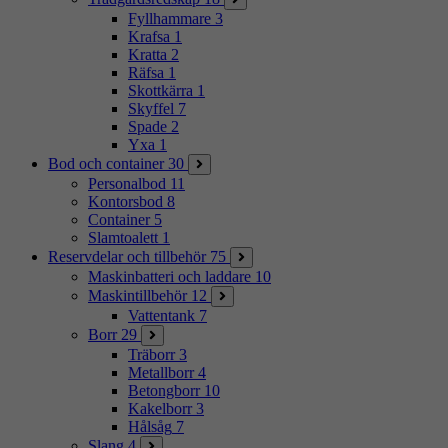
Fyllhammare
3
Krafsa
1
Kratta
2
Räfsa
1
Skottkärra
1
Skyffel
7
Spade
2
Yxa
1
Bod och container
30
Personalbod
11
Kontorsbod
8
Container
5
Slamtoalett
1
Reservdelar och tillbehör
75
Maskinbatteri och laddare
10
Maskintillbehör
12
Vattentank
7
Borr
29
Träborr
3
Metallborr
4
Betongborr
10
Kakelborr
3
Hålsåg
7
Slang
4