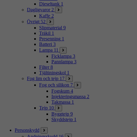
Dieseltank
1
Dagligvaror
2
Kaffe
2
Övrigt
52
Slipmaterial
9
Träkil
1
Presenning
1
Batteri
3
Lampa
11
Ficklampa
3
Pannlampa
3
Filter
8
Tjältiningskol
1
Fog lim och tejp
17
Fog och silikon
7
Fogskum
4
Injekteringsmassa
2
Takmassa
1
Tejp
10
Byggtejp
9
Skyddstejp
1
Personskydd
Andningsskydd
16