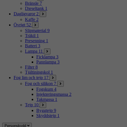
Bränsle
7
Dieseltank
1
Dagligvaror
2
Kaffe
2
Övrigt
52
Slipmaterial
9
Träkil
1
Presenning
1
Batteri
3
Lampa
11
Ficklampa
3
Pannlampa
3
Filter
8
Tjältiningskol
1
Fog lim och tejp
17
Fog och silikon
7
Fogskum
4
Injekteringsmassa
2
Takmassa
1
Tejp
10
Byggtejp
9
Skyddstejp
1
Personskydd