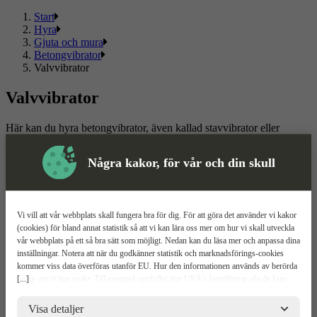
Start
Hyra
Gjuta och mura
Betongvibrator
Valvvibrator
Valvvibrator
Här kan du hyra betongvibrator, även kallad stavvibrator eller
valvvibrator för effektiv komprimering av nygjuten betong. Vi
erbjuder vibrostavar för professionella hantverkare och projekt.
Några kakor, för vår och din skull
Boka din betongvibrator enkelt online med flexibel uthyrning.
Snabb leverans till din arbetsplats.
Läs mer
Läs mindre
Vi vill att vår webbplats skall fungera bra för dig. För att göra det använder vi kakor
(cookies) för bland annat statistik så att vi kan lära oss mer om hur vi skall utveckla
Om ToolPal
vår webbplats på ett så bra sätt som möjligt. Nedan kan du läsa mer och anpassa dina
inställningar. Notera att när du godkänner statistik och marknadsförings-cookies
Om oss
kommer viss data överföras utanför EU. Hur den informationen används av berörda
5 enkla steg
[...]
bolag vet vi inte exakt. Till exempel uppfyller inte USA:s lagstiftning alla de krav
Bli kund
gällande hantering av personuppgifter som ställs inom EU, vilket kan innebära vissa
Våra depåer
risker för dina personuppgifter. De berörda bolagen måste lämna över uppgifter till
Visa detaljer
Boka demo
brottsbekämpande myndigheter i USA om de får en sådan begäran. Det kan dock