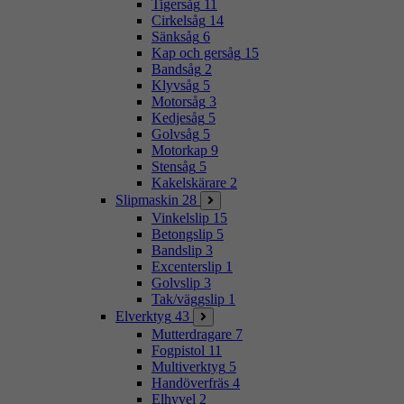
Tigersåg
11
Cirkelsåg
14
Sänksåg
6
Kap och gersåg
15
Bandsåg
2
Klyvsåg
5
Motorsåg
3
Kedjesåg
5
Golvsåg
5
Motorkap
9
Stensåg
5
Kakelskärare
2
Slipmaskin
28
Vinkelslip
15
Betongslip
5
Bandslip
3
Excenterslip
1
Golvslip
3
Tak/väggslip
1
Elverktyg
43
Mutterdragare
7
Fogpistol
11
Multiverktyg
5
Handöverfräs
4
Elhyvel
2