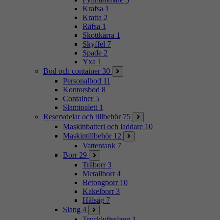
Krafsa
1
Kratta
2
Räfsa
1
Skottkärra
1
Skyffel
7
Spade
2
Yxa
1
Bod och container
30
Personalbod
11
Kontorsbod
8
Container
5
Slamtoalett
1
Reservdelar och tillbehör
75
Maskinbatteri och laddare
10
Maskintillbehör
12
Vattentank
7
Borr
29
Träborr
3
Metallborr
4
Betongborr
10
Kakelborr
3
Hålsåg
7
Slang
4
Tryckluftsslang
1