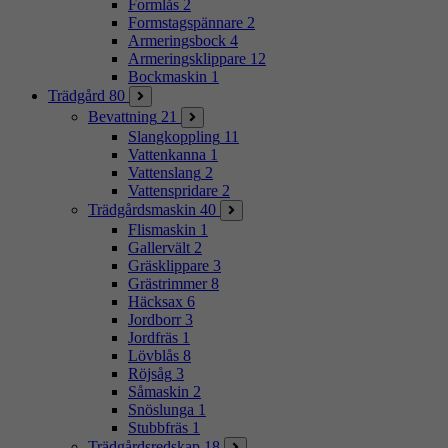
Formlås
2
Formstagspännare
2
Armeringsbock
4
Armeringsklippare
12
Bockmaskin
1
Trädgård
80
Bevattning
21
Slangkoppling
11
Vattenkanna
1
Vattenslang
2
Vattenspridare
2
Trädgårdsmaskin
40
Flismaskin
1
Gallervält
2
Gräsklippare
3
Grästrimmer
8
Häcksax
6
Jordborr
3
Jordfräs
1
Lövblås
8
Röjsåg
3
Såmaskin
2
Snöslunga
1
Stubbfräs
1
Trädgårdsredskap
18