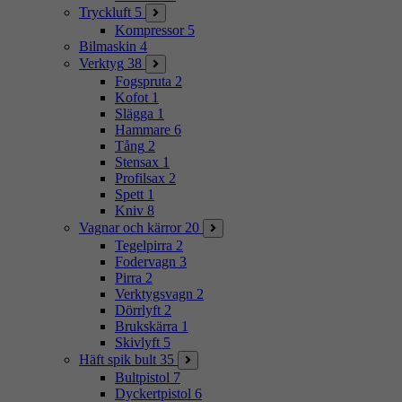
Tryckluft
5
Kompressor
5
Bilmaskin
4
Verktyg
38
Fogspruta
2
Kofot
1
Slägga
1
Hammare
6
Tång
2
Stensax
1
Profilsax
2
Spett
1
Kniv
8
Vagnar och kärror
20
Tegelpirra
2
Fodervagn
3
Pirra
2
Verktygsvagn
2
Dörrlyft
2
Brukskärra
1
Skivlyft
5
Häft spik bult
35
Bultpistol
7
Dyckertpistol
6