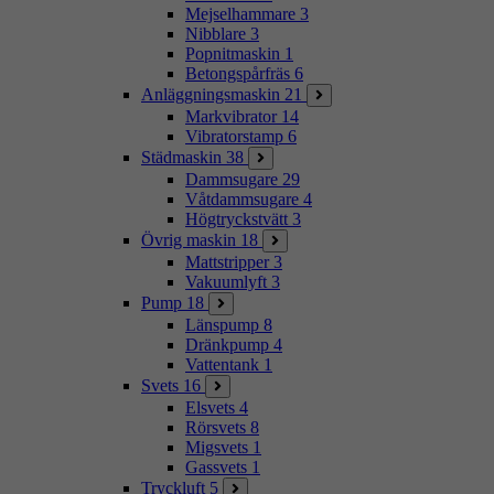
Mejselhammare
3
Nibblare
3
Popnitmaskin
1
Betongspårfräs
6
Anläggningsmaskin
21
Markvibrator
14
Vibratorstamp
6
Städmaskin
38
Dammsugare
29
Våtdammsugare
4
Högtryckstvätt
3
Övrig maskin
18
Mattstripper
3
Vakuumlyft
3
Pump
18
Länspump
8
Dränkpump
4
Vattentank
1
Svets
16
Elsvets
4
Rörsvets
8
Migsvets
1
Gassvets
1
Tryckluft
5