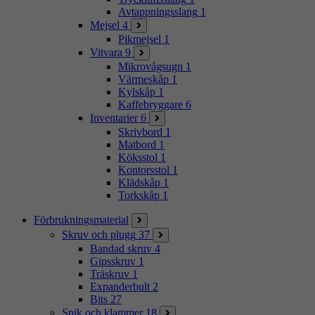
Avtappningsslang
1
Mejsel
4
Pikmejsel
1
Vitvara
9
Mikrovågsugn
1
Värmeskåp
1
Kylskåp
1
Kaffebryggare
6
Inventarier
6
Skrivbord
1
Matbord
1
Köksstol
1
Kontorsstol
1
Klädskåp
1
Torkskåp
1
Förbrukningsmaterial
Skruv och plugg
37
Bandad skruv
4
Gipsskruv
1
Träskruv
1
Expanderbult
2
Bits
27
Spik och klammer
18