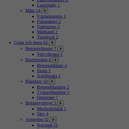
Laserstativ
1
Mäta
14
Värmekamera
1
Fuktmätare
2
Vattenpass
3
Måttband
2
Tumstock
2
Gjuta och mura
62
Betongvibrator
7
Valvvibrator
1
Bearbetning
6
Betongglättare
4
Sloda
1
Asfaltsraka
1
Blandare
10
Betongblandare
2
Tvångsblandare
1
Omrörare
7
Betongverktyg
5
Murbrukshink
1
Slev
4
Armering
32
Najomat
11