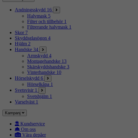
Andningsskydd
16
Halvmask
5
Filter och tillbehör
1
Filtrerande halvmask
1
Skor
7
Skyddsglasögon
4
Hjälm
2
Handske
34
Armskydd
4
Montagehandske
13
Skärskyddshandske
3
Vinterhandske
10
Hörselskydd
6
Hörselkåpa
1
Svetsvisir
1
Svetshjälm
1
Varselväst
1
Kampanj
Kundservice
Om oss
Våra depåer