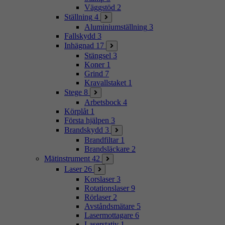
Väggstöd
2
Ställning
4
Aluminiumställning
3
Fallskydd
3
Inhägnad
17
Stängsel
3
Koner
1
Grind
7
Kravallstaket
1
Stege
8
Arbetsbock
4
Körplåt
1
Första hjälpen
3
Brandskydd
3
Brandfiltar
1
Brandsläckare
2
Mätinstrument
42
Laser
26
Korslaser
3
Rotationslaser
9
Rörlaser
2
Avståndsmätare
5
Lasermottagare
6
Laserstativ
1