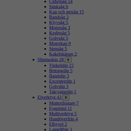
Cirkelsåg
14
Sänksåg
6
Kap och gersåg
15
Bandsåg
2
Klyvsåg
5
Motorsåg
3
Kedjesåg
5
Golvsåg
5
Motorkap
9
Stensåg
5
Kakelskärare
2
Slipmaskin
28
Vinkelslip
15
Betongslip
5
Bandslip
3
Excenterslip
1
Golvslip
3
Tak/väggslip
1
Elverktyg
43
Mutterdragare
7
Fogpistol
11
Multiverktyg
5
Handöverfräs
4
Elhyvel
2
Lamellfräs
1