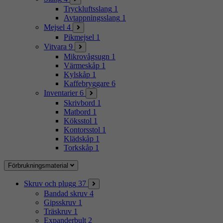
Tryckluftsslang
1
Avtappningsslang
1
Mejsel
4
Pikmejsel
1
Vitvara
9
Mikrovågsugn
1
Värmeskåp
1
Kylskåp
1
Kaffebryggare
6
Inventarier
6
Skrivbord
1
Matbord
1
Köksstol
1
Kontorsstol
1
Klädskåp
1
Torkskåp
1
Förbrukningsmaterial
Skruv och plugg
37
Bandad skruv
4
Gipsskruv
1
Träskruv
1
Expanderbult
2