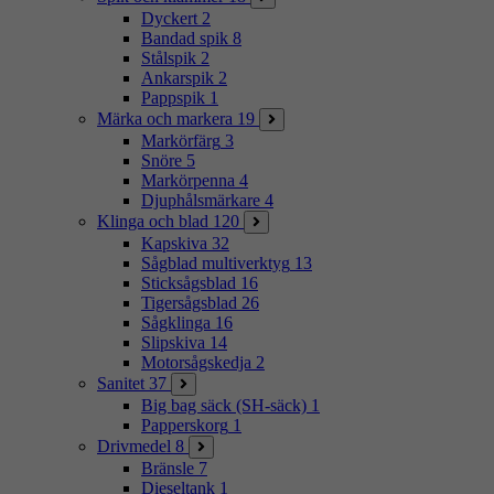
Dyckert
2
Bandad spik
8
Stålspik
2
Ankarspik
2
Pappspik
1
Märka och markera
19
Markörfärg
3
Snöre
5
Markörpenna
4
Djuphålsmärkare
4
Klinga och blad
120
Kapskiva
32
Sågblad multiverktyg
13
Sticksågsblad
16
Tigersågsblad
26
Sågklinga
16
Slipskiva
14
Motorsågskedja
2
Sanitet
37
Big bag säck (SH-säck)
1
Papperskorg
1
Drivmedel
8
Bränsle
7
Dieseltank
1