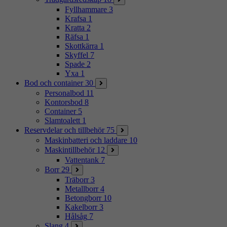
Fyllhammare
3
Krafsa
1
Kratta
2
Räfsa
1
Skottkärra
1
Skyffel
7
Spade
2
Yxa
1
Bod och container
30
Personalbod
11
Kontorsbod
8
Container
5
Slamtoalett
1
Reservdelar och tillbehör
75
Maskinbatteri och laddare
10
Maskintillbehör
12
Vattentank
7
Borr
29
Träborr
3
Metallborr
4
Betongborr
10
Kakelborr
3
Hålsåg
7
Slang
4