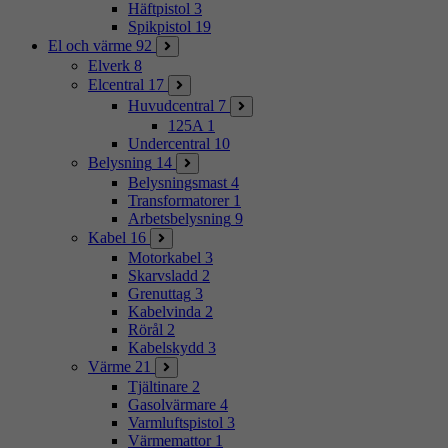
Häftpistol
3
Spikpistol
19
El och värme
92
Elverk
8
Elcentral
17
Huvudcentral
7
125A
1
Undercentral
10
Belysning
14
Belysningsmast
4
Transformatorer
1
Arbetsbelysning
9
Kabel
16
Motorkabel
3
Skarvsladd
2
Grenuttag
3
Kabelvinda
2
Rörål
2
Kabelskydd
3
Värme
21
Tjältinare
2
Gasolvärmare
4
Varmluftspistol
3
Värmemattor
1