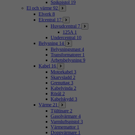
Spikpistol
19
El och värme
92
Elverk
8
Elcentral
17
Huvudcentral
7
125A
1
Undercentral
10
Belysning
14
Belysningsmast
4
Transformatorer
1
Arbetsbelysning
9
Kabel
16
Motorkabel
3
Skarvsladd
2
Grenuttag
3
Kabelvinda
2
Rörål
2
Kabelskydd
3
Värme
21
Tjältinare
2
Gasolvärmare
4
Varmluftspistol
3
Värmemattor
1
Doppvärmare
1