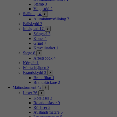
Stämp
3
Väggstöd
2
Ställning
4
Aluminiumställning
3
Fallskydd
3
Inhägnad
17
Stängsel
3
Koner
1
Grind
7
Kravallstaket
1
Stege
8
Arbetsbock
4
Körplåt
1
Första hjälpen
3
Brandskydd
3
Brandfiltar
1
Brandsläckare
2
Mätinstrument
42
Laser
26
Korslaser
3
Rotationslaser
9
Rörlaser
2
Avståndsmätare
5
Lasermottagare
6