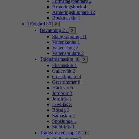
Formstagspännare
2
Armeringsbock
4
Armeringsklippare
12
Bockmaskin
1
Trädgård
80
Bevattning
21
Slangkoppling
11
Vattenkanna
1
Vattenslang
2
Vattenspridare
2
Trädgårdsmaskin
40
Flismaskin
1
Gallervält
2
Gräsklippare
3
Grästrimmer
8
Häcksax
6
Jordborr
3
Jordfräs
1
Lövblås
8
Röjsåg
3
Såmaskin
2
Snöslunga
1
Stubbfräs
1
Trädgårdsredskap
18
Fyllhammare
3