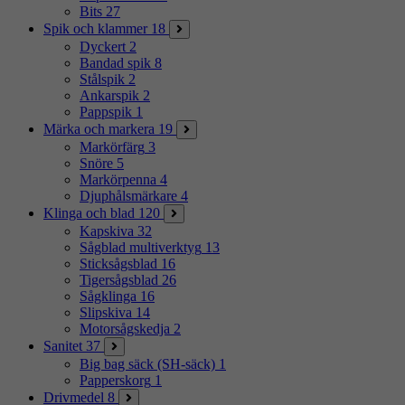
Bits
27
Spik och klammer
18
Dyckert
2
Bandad spik
8
Stålspik
2
Ankarspik
2
Pappspik
1
Märka och markera
19
Markörfärg
3
Snöre
5
Markörpenna
4
Djuphålsmärkare
4
Klinga och blad
120
Kapskiva
32
Sågblad multiverktyg
13
Sticksågsblad
16
Tigersågsblad
26
Sågklinga
16
Slipskiva
14
Motorsågskedja
2
Sanitet
37
Big bag säck (SH-säck)
1
Papperskorg
1
Drivmedel
8