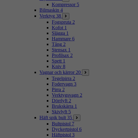
Kompressor
5
Bilmaskin
4
Verktyg
38
Fogspruta
2
Kofot
1
Slägga
1
Hammare
6
Tång
2
Stensax
1
Profilsax
2
Spett
1
Kniv
8
Vagnar och kärror
20
Tegelpirra
2
Fodervagn
3
Pirra
2
Verktygsvagn
2
Dörrlyft
2
Brukskärra
1
Skivlyft
5
Häft spik bult
35
Bultpistol
7
Dyckertpistol
6
Häftpistol
3