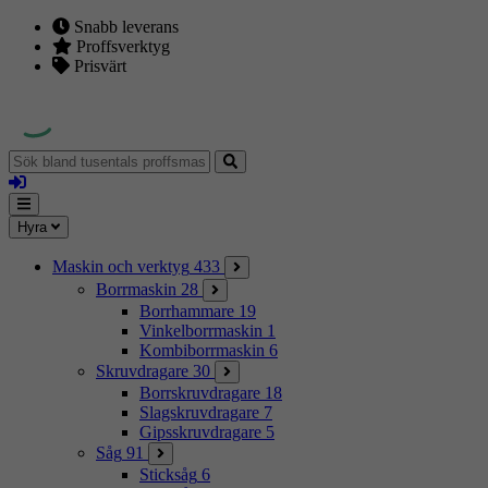
Snabb leverans
Proffsverktyg
Prisvärt
Sök
bland
Logga
tusentals
in
proffsmaskiner
Mina
Meny
Hyra
sidor
Maskin och verktyg
433
Borrmaskin
28
Borrhammare
19
Vinkelborrmaskin
1
Kombiborrmaskin
6
Skruvdragare
30
Borrskruvdragare
18
Slagskruvdragare
7
Gipsskruvdragare
5
Såg
91
Sticksåg
6