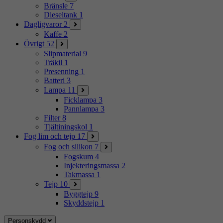
Bränsle
7
Dieseltank
1
Dagligvaror
2
Kaffe
2
Övrigt
52
Slipmaterial
9
Träkil
1
Presenning
1
Batteri
3
Lampa
11
Ficklampa
3
Pannlampa
3
Filter
8
Tjältiningskol
1
Fog lim och tejp
17
Fog och silikon
7
Fogskum
4
Injekteringsmassa
2
Takmassa
1
Tejp
10
Byggtejp
9
Skyddstejp
1
Personskydd