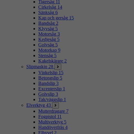
Tigersåg
11
Cirkelsåg
14
Sänksåg
6
Kap och gersåg
15
Bandsåg
2
Klyvsåg
5
Motorsåg
3
Kedjesåg
5
Golvsåg
5
Motorkap
9
Stensåg
5
Kakelskärare
2
Slipmaskin
28
Vinkelslip
15
Betongslip
5
Bandslip
3
Excenterslip
1
Golvslip
3
Tak/väggslip
1
Elverktyg
43
Mutterdragare
7
Fogpistol
11
Multiverktyg
5
Handöverfräs
4
Elhyvel
2