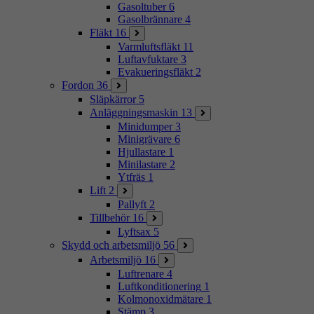
Gasoltuber
6
Gasolbrännare
4
Fläkt
16
Varmluftsfläkt
11
Luftavfuktare
3
Evakueringsfläkt
2
Fordon
36
Släpkärror
5
Anläggningsmaskin
13
Minidumper
3
Minigrävare
6
Hjullastare
1
Minilastare
2
Ytfräs
1
Lift
2
Pallyft
2
Tillbehör
16
Lyftsax
5
Skydd och arbetsmiljö
56
Arbetsmiljö
16
Luftrenare
4
Luftkonditionering
1
Kolmonoxidmätare
1
Stämp
3