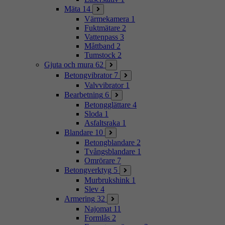
Mäta
14
Värmekamera
1
Fuktmätare
2
Vattenpass
3
Måttband
2
Tumstock
2
Gjuta och mura
62
Betongvibrator
7
Valvvibrator
1
Bearbetning
6
Betongglättare
4
Sloda
1
Asfaltsraka
1
Blandare
10
Betongblandare
2
Tvångsblandare
1
Omrörare
7
Betongverktyg
5
Murbrukshink
1
Slev
4
Armering
32
Najomat
11
Formlås
2