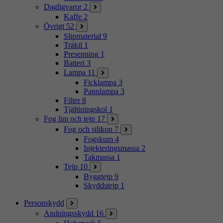
Dagligvaror
2
Kaffe
2
Övrigt
52
Slipmaterial
9
Träkil
1
Presenning
1
Batteri
3
Lampa
11
Ficklampa
3
Pannlampa
3
Filter
8
Tjältiningskol
1
Fog lim och tejp
17
Fog och silikon
7
Fogskum
4
Injekteringsmassa
2
Takmassa
1
Tejp
10
Byggtejp
9
Skyddstejp
1
Personskydd
Andningsskydd
16