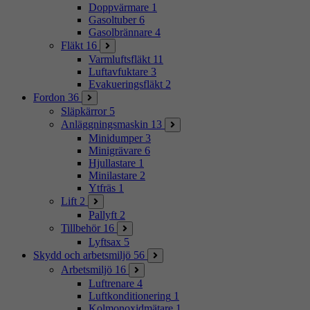
Doppvärmare
1
Gasoltuber
6
Gasolbrännare
4
Fläkt
16
Varmluftsfläkt
11
Luftavfuktare
3
Evakueringsfläkt
2
Fordon
36
Släpkärror
5
Anläggningsmaskin
13
Minidumper
3
Minigrävare
6
Hjullastare
1
Minilastare
2
Ytfräs
1
Lift
2
Pallyft
2
Tillbehör
16
Lyftsax
5
Skydd och arbetsmiljö
56
Arbetsmiljö
16
Luftrenare
4
Luftkonditionering
1
Kolmonoxidmätare
1