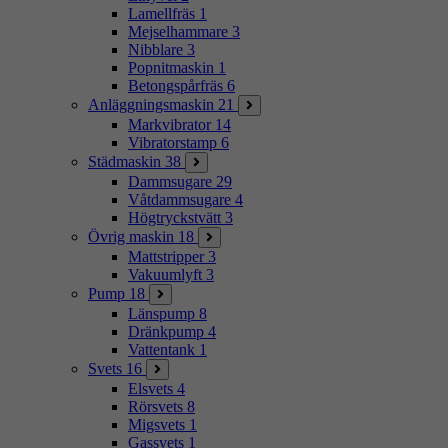
Lamellfräs
1
Mejselhammare
3
Nibblare
3
Popnitmaskin
1
Betongspårfräs
6
Anläggningsmaskin
21
Markvibrator
14
Vibratorstamp
6
Städmaskin
38
Dammsugare
29
Våtdammsugare
4
Högtryckstvätt
3
Övrig maskin
18
Mattstripper
3
Vakuumlyft
3
Pump
18
Länspump
8
Dränkpump
4
Vattentank
1
Svets
16
Elsvets
4
Rörsvets
8
Migsvets
1
Gassvets
1