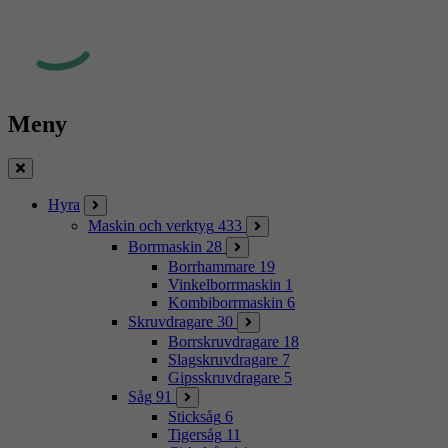
Meny
Stäng
Hyra
Maskin och verktyg
433
Borrmaskin
28
Borrhammare
19
Vinkelborrmaskin
1
Kombiborrmaskin
6
Skruvdragare
30
Borrskruvdragare
18
Slagskruvdragare
7
Gipsskruvdragare
5
Såg
91
Sticksåg
6
Tigersåg
11