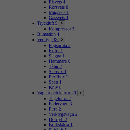
Elsvets
4
Rörsvets
8
Migsvets
1
Gassvets
1
Tryckluft
5
Kompressor
5
Bilmaskin
4
Verktyg
38
Fogspruta
2
Kofot
1
Slägga
1
Hammare
6
Tång
2
Stensax
1
Profilsax
2
Spett
1
Kniv
8
Vagnar och kärror
20
Tegelpirra
2
Fodervagn
3
Pirra
2
Verktygsvagn
2
Dörrlyft
2
Brukskärra
1
Skivlyft
5