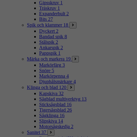
Gipsskruv
1
Träskruv
1
Expanderbult
2
Bits
27
Spik och klammer
18
Dyckert
2
Bandad spik
8
Stålspik
2
Ankarspik
2
Pappspik
1
Märka och markera
19
Markörfärg
3
Snöre
5
Markörpenna
4
Djuphålsmärkare
4
Klinga och blad
120
Kapskiva
32
Sågblad multiverktyg
13
Sticksågsblad
16
Tigersågsblad
26
Sågklinga
16
Slipskiva
14
Motorsågskedja
2
Sanitet
37