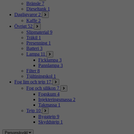
Bränsle
7
Dieseltank
1
Dagligvaror
2
Kaffe
2
Övrigt
52
Slipmaterial
9
Träkil
1
Presenning
1
Batteri
3
Lampa
11
Ficklampa
3
Pannlampa
3
Filter
8
Tjältiningskol
1
Fog lim och tejp
17
Fog och silikon
7
Fogskum
4
Injekteringsmassa
2
Takmassa
1
Tejp
10
Byggtejp
9
Skyddstejp
1
Personskydd