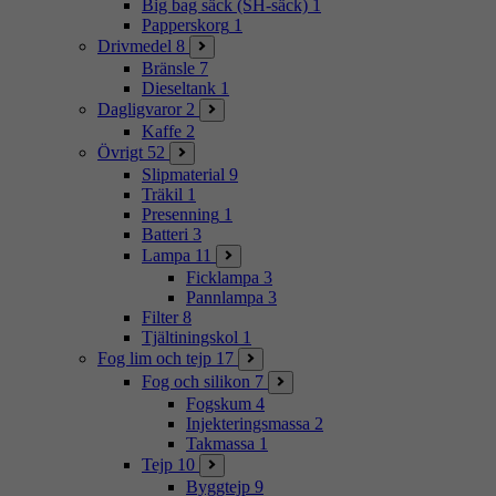
Big bag säck (SH-säck)
1
Papperskorg
1
Drivmedel
8
Bränsle
7
Dieseltank
1
Dagligvaror
2
Kaffe
2
Övrigt
52
Slipmaterial
9
Träkil
1
Presenning
1
Batteri
3
Lampa
11
Ficklampa
3
Pannlampa
3
Filter
8
Tjältiningskol
1
Fog lim och tejp
17
Fog och silikon
7
Fogskum
4
Injekteringsmassa
2
Takmassa
1
Tejp
10
Byggtejp
9