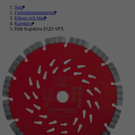
Start
Förbrukningsmaterial
Klinga och blad
Kapskiva
Hilti Kapskiva EQD SPX