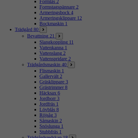
Formlås
2
Formstagspännare
2
Armeringsbock
4
Armeringsklippare
12
Bockmaskin
1
Trädgård
80
Bevattning
21
Slangkoppling
11
Vattenkanna
1
Vattenslang
2
Vattenspridare
2
Trädgårdsmaskin
40
Flismaskin
1
Gallervält
2
Gräsklippare
3
Grästrimmer
8
Häcksax
6
Jordborr
3
Jordfräs
1
Lövblås
8
Röjsåg
3
Såmaskin
2
Snöslunga
1
Stubbfräs
1
Trädgårdsredskap
18