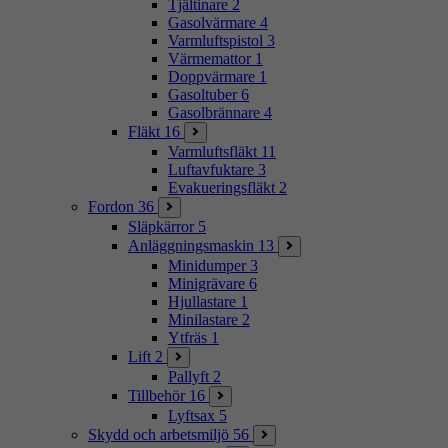
Tjältinare
2
Gasolvärmare
4
Varmluftspistol
3
Värmemattor
1
Doppvärmare
1
Gasoltuber
6
Gasolbrännare
4
Fläkt
16
Varmluftsfläkt
11
Luftavfuktare
3
Evakueringsfläkt
2
Fordon
36
Släpkärror
5
Anläggningsmaskin
13
Minidumper
3
Minigrävare
6
Hjullastare
1
Minilastare
2
Ytfräs
1
Lift
2
Pallyft
2
Tillbehör
16
Lyftsax
5
Skydd och arbetsmiljö
56