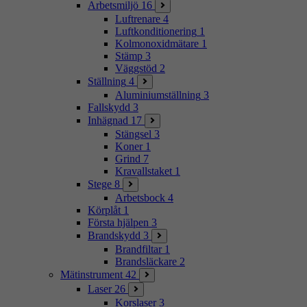
Arbetsmiljö
16
Luftrenare
4
Luftkonditionering
1
Kolmonoxidmätare
1
Stämp
3
Väggstöd
2
Ställning
4
Aluminiumställning
3
Fallskydd
3
Inhägnad
17
Stängsel
3
Koner
1
Grind
7
Kravallstaket
1
Stege
8
Arbetsbock
4
Körplåt
1
Första hjälpen
3
Brandskydd
3
Brandfiltar
1
Brandsläckare
2
Mätinstrument
42
Laser
26
Korslaser
3