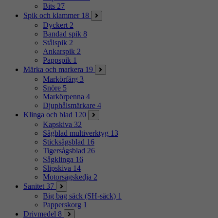
Bits
27
Spik och klammer
18
Dyckert
2
Bandad spik
8
Stålspik
2
Ankarspik
2
Pappspik
1
Märka och markera
19
Markörfärg
3
Snöre
5
Markörpenna
4
Djuphålsmärkare
4
Klinga och blad
120
Kapskiva
32
Sågblad multiverktyg
13
Sticksågsblad
16
Tigersågsblad
26
Sågklinga
16
Slipskiva
14
Motorsågskedja
2
Sanitet
37
Big bag säck (SH-säck)
1
Papperskorg
1
Drivmedel
8