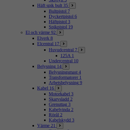
Häft spik bult
35
Bultpistol
7
Dyckertpistol
6
Häftpistol
3
Spikpistol
19
El och värme
92
Elverk
8
Elcentral
17
Huvudcentral
7
125A
1
Undercentral
10
Belysning
14
Belysningsmast
4
Transformatorer
1
Arbetsbelysning
9
Kabel
16
Motorkabel
3
Skarvsladd
2
Grenuttag
3
Kabelvinda
2
Rörål
2
Kabelskydd
3
Värme
21