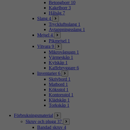
Betongborr
10
Kakelborr
3
Hålsåg
7
Slang
4
Tryckluftsslang
1
Avtappningsslang
1
Mejsel
4
Pikmejsel
1
Vitvara
9
Mikrovågsugn
1
Värmeskåp
1
Kylskåp
1
Kaffebryggare
6
Inventarier
6
Skrivbord
1
Matbord
1
Köksstol
1
Kontorsstol
1
Klädskåp
1
Torkskåp
1
Förbrukningsmaterial
Skruv och plugg
37
Bandad skruv
4