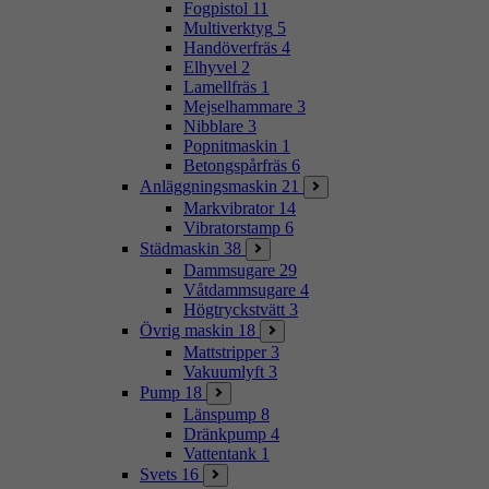
Fogpistol
11
Multiverktyg
5
Handöverfräs
4
Elhyvel
2
Lamellfräs
1
Mejselhammare
3
Nibblare
3
Popnitmaskin
1
Betongspårfräs
6
Anläggningsmaskin
21
Markvibrator
14
Vibratorstamp
6
Städmaskin
38
Dammsugare
29
Våtdammsugare
4
Högtryckstvätt
3
Övrig maskin
18
Mattstripper
3
Vakuumlyft
3
Pump
18
Länspump
8
Dränkpump
4
Vattentank
1
Svets
16