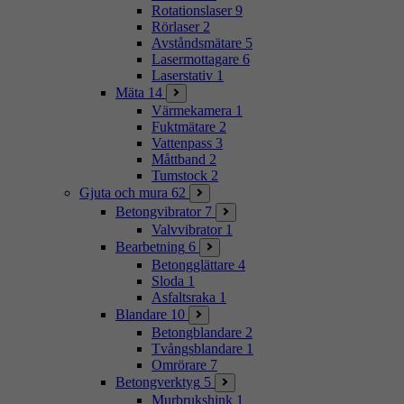
Rotationslaser
9
Rörlaser
2
Avståndsmätare
5
Lasermottagare
6
Laserstativ
1
Mäta
14
Värmekamera
1
Fuktmätare
2
Vattenpass
3
Måttband
2
Tumstock
2
Gjuta och mura
62
Betongvibrator
7
Valvvibrator
1
Bearbetning
6
Betongglättare
4
Sloda
1
Asfaltsraka
1
Blandare
10
Betongblandare
2
Tvångsblandare
1
Omrörare
7
Betongverktyg
5
Murbrukshink
1