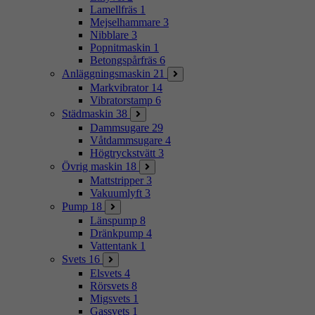
Lamellfräs
1
Mejselhammare
3
Nibblare
3
Popnitmaskin
1
Betongspårfräs
6
Anläggningsmaskin
21
Markvibrator
14
Vibratorstamp
6
Städmaskin
38
Dammsugare
29
Våtdammsugare
4
Högtryckstvätt
3
Övrig maskin
18
Mattstripper
3
Vakuumlyft
3
Pump
18
Länspump
8
Dränkpump
4
Vattentank
1
Svets
16
Elsvets
4
Rörsvets
8
Migsvets
1
Gassvets
1