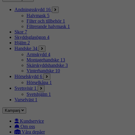
Andningsskydd
16
Halvmask
5
Filter och tillbehör
1
Filtrerande halvmask
1
Skor
7
Skyddsglasögon
4
Hjälm
2
Handske
34
Armskydd
4
Montagehandske
13
Skärskyddshandske
3
Vinterhandske
10
Hörselskydd
6
Hörselkåpa
1
Svetsvisir
1
Svetshjälm
1
Varselväst
1
Kampanj
Kundservice
Om oss
Våra depåer