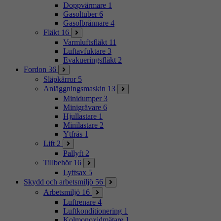
Doppvärmare
1
Gasoltuber
6
Gasolbrännare
4
Fläkt
16
Varmluftsfläkt
11
Luftavfuktare
3
Evakueringsfläkt
2
Fordon
36
Släpkärror
5
Anläggningsmaskin
13
Minidumper
3
Minigrävare
6
Hjullastare
1
Minilastare
2
Ytfräs
1
Lift
2
Pallyft
2
Tillbehör
16
Lyftsax
5
Skydd och arbetsmiljö
56
Arbetsmiljö
16
Luftrenare
4
Luftkonditionering
1
Kolmonoxidmätare
1