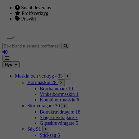
Snabb leverans
Proffsverktyg
Prisvärt
Sök
bland
Logga
tusentals
in
proffsmaskiner
Mina
Meny
Hyra
sidor
Maskin och verktyg
433
Borrmaskin
28
Borrhammare
19
Vinkelborrmaskin
1
Kombiborrmaskin
6
Skruvdragare
30
Borrskruvdragare
18
Slagskruvdragare
7
Gipsskruvdragare
5
Såg
91
Sticksåg
6