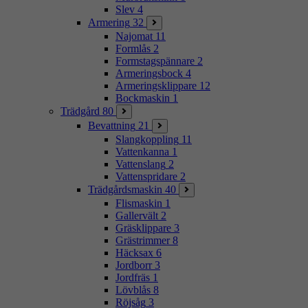
Slev
4
Armering
32
Najomat
11
Formlås
2
Formstagspännare
2
Armeringsbock
4
Armeringsklippare
12
Bockmaskin
1
Trädgård
80
Bevattning
21
Slangkoppling
11
Vattenkanna
1
Vattenslang
2
Vattenspridare
2
Trädgårdsmaskin
40
Flismaskin
1
Gallervält
2
Gräsklippare
3
Grästrimmer
8
Häcksax
6
Jordborr
3
Jordfräs
1
Lövblås
8
Röjsåg
3