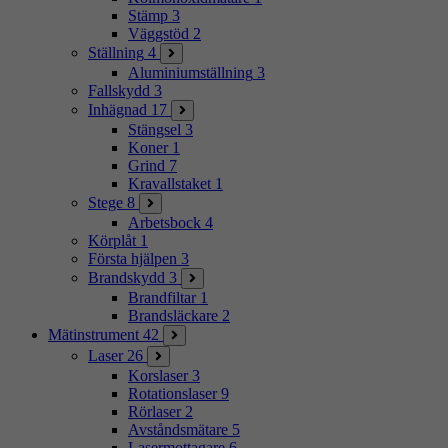
Stämp
3
Väggstöd
2
Ställning
4
Aluminiumställning
3
Fallskydd
3
Inhägnad
17
Stängsel
3
Koner
1
Grind
7
Kravallstaket
1
Stege
8
Arbetsbock
4
Körplåt
1
Första hjälpen
3
Brandskydd
3
Brandfiltar
1
Brandsläckare
2
Mätinstrument
42
Laser
26
Korslaser
3
Rotationslaser
9
Rörlaser
2
Avståndsmätare
5
Lasermottagare
6