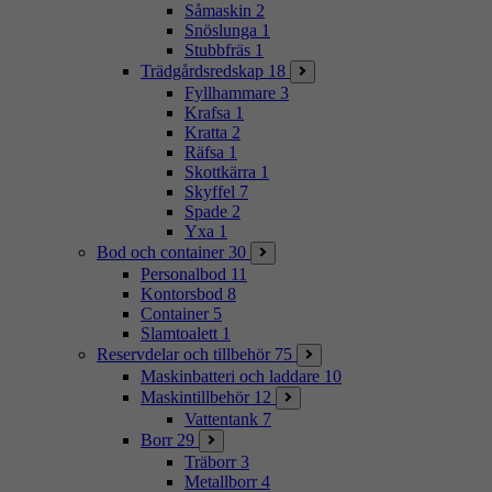
Såmaskin
2
Snöslunga
1
Stubbfräs
1
Trädgårdsredskap
18
Fyllhammare
3
Krafsa
1
Kratta
2
Räfsa
1
Skottkärra
1
Skyffel
7
Spade
2
Yxa
1
Bod och container
30
Personalbod
11
Kontorsbod
8
Container
5
Slamtoalett
1
Reservdelar och tillbehör
75
Maskinbatteri och laddare
10
Maskintillbehör
12
Vattentank
7
Borr
29
Träborr
3
Metallborr
4