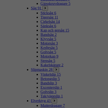
Gipsskruvdragare
5
Såg
91
Sticksåg
6
Tigersåg
11
Cirkelsåg
14
Sänksåg
6
Kap och gersåg
15
Bandsåg
2
Klyvsåg
5
Motorsåg
3
Kedjesåg
5
Golvsåg
5
Motorkap
9
Stensåg
5
Kakelskärare
2
Slipmaskin
28
Vinkelslip
15
Betongslip
5
Bandslip
3
Excenterslip
1
Golvslip
3
Tak/väggslip
1
Elverktyg
43
Mutterdragare
7