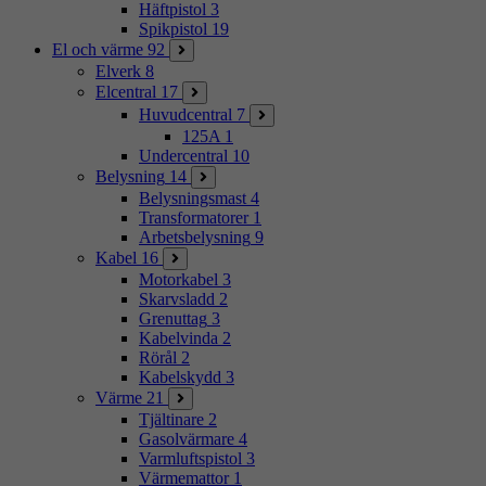
Häftpistol
3
Spikpistol
19
El och värme
92
Elverk
8
Elcentral
17
Huvudcentral
7
125A
1
Undercentral
10
Belysning
14
Belysningsmast
4
Transformatorer
1
Arbetsbelysning
9
Kabel
16
Motorkabel
3
Skarvsladd
2
Grenuttag
3
Kabelvinda
2
Rörål
2
Kabelskydd
3
Värme
21
Tjältinare
2
Gasolvärmare
4
Varmluftspistol
3
Värmemattor
1