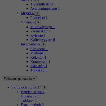
Tryckluftsslang
1
Avtappningsslang
1
Mejsel
4
Pikmejsel
1
Vitvara
9
Mikrovågsugn
1
Värmeskåp
1
Kylskåp
1
Kaffebryggare
6
Inventarier
6
Skrivbord
1
Matbord
1
Köksstol
1
Kontorsstol
1
Klädskåp
1
Torkskåp
1
Förbrukningsmaterial
Skruv och plugg
37
Bandad skruv
4
Gipsskruv
1
Träskruv
1
Expanderbult
2