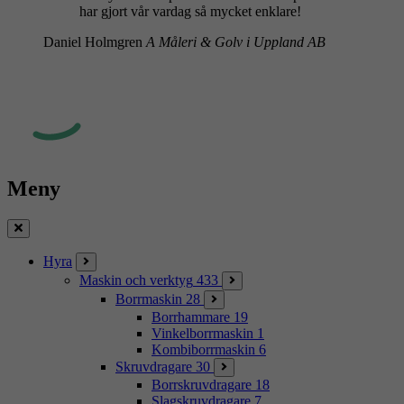
har gjort vår vardag så mycket enklare!
Daniel Holmgren
A Måleri & Golv i Uppland AB
Meny
Stäng
Hyra
Maskin och verktyg
433
Borrmaskin
28
Borrhammare
19
Vinkelborrmaskin
1
Kombiborrmaskin
6
Skruvdragare
30
Borrskruvdragare
18
Slagskruvdragare
7