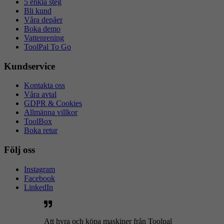
5 enkla steg
Bli kund
Våra depåer
Boka demo
Vattenrening
ToolPal To Go
Kundservice
Kontakta oss
Våra avtal
GDPR & Cookies
Allmänna villkor
ToolBox
Boka retur
Följ oss
Instagram
Facebook
LinkedIn
Att hyra och köpa maskiner från Toolpal