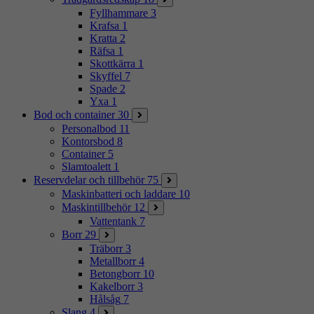
Fyllhammare
3
Krafsa
1
Kratta
2
Räfsa
1
Skottkärra
1
Skyffel
7
Spade
2
Yxa
1
Bod och container
30
Personalbod
11
Kontorsbod
8
Container
5
Slamtoalett
1
Reservdelar och tillbehör
75
Maskinbatteri och laddare
10
Maskintillbehör
12
Vattentank
7
Borr
29
Träborr
3
Metallborr
4
Betongborr
10
Kakelborr
3
Hålsåg
7
Slang
4