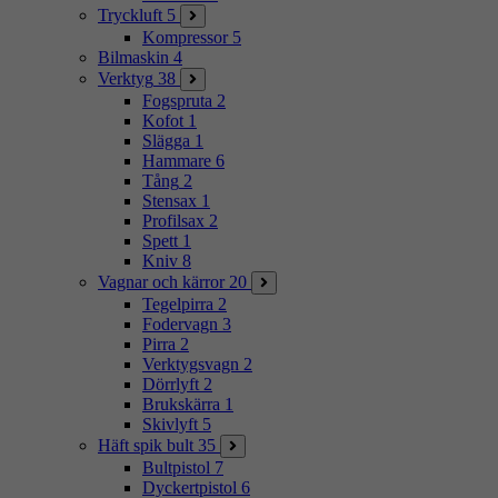
Tryckluft
5
Kompressor
5
Bilmaskin
4
Verktyg
38
Fogspruta
2
Kofot
1
Slägga
1
Hammare
6
Tång
2
Stensax
1
Profilsax
2
Spett
1
Kniv
8
Vagnar och kärror
20
Tegelpirra
2
Fodervagn
3
Pirra
2
Verktygsvagn
2
Dörrlyft
2
Brukskärra
1
Skivlyft
5
Häft spik bult
35
Bultpistol
7
Dyckertpistol
6