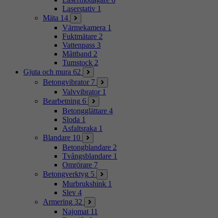
Laserstativ
1
Mäta
14
Värmekamera
1
Fuktmätare
2
Vattenpass
3
Måttband
2
Tumstock
2
Gjuta och mura
62
Betongvibrator
7
Valvvibrator
1
Bearbetning
6
Betongglättare
4
Sloda
1
Asfaltsraka
1
Blandare
10
Betongblandare
2
Tvångsblandare
1
Omrörare
7
Betongverktyg
5
Murbrukshink
1
Slev
4
Armering
32
Najomat
11