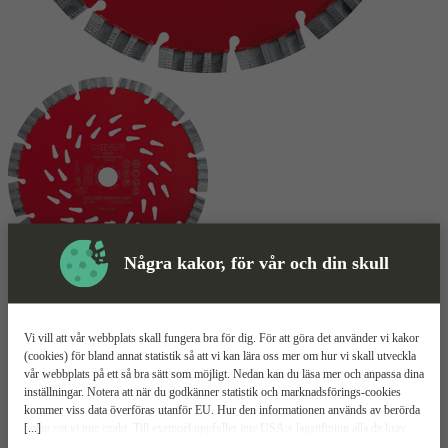
Några kakor, för vår och din skull
Skyddsutrustning
Vi vill att vår webbplats skall fungera bra för dig. För att göra det använder vi kakor
Kapskiva
Mer information
(cookies) för bland annat statistik så att vi kan lära oss mer om hur vi skall utveckla
vår webbplats på ett så bra sätt som möjligt. Nedan kan du läsa mer och anpassa dina
Hilti EQD SPX
inställningar. Notera att när du godkänner statistik och marknadsförings-cookies
kommer viss data överföras utanför EU. Hur den informationen används av berörda
[...]
bolag vet vi inte exakt. Till exempel uppfyller inte USA:s lagstiftning alla de krav
Stora diamantsegment
gällande hantering av personuppgifter som ställs inom EU, vilket kan innebära vissa