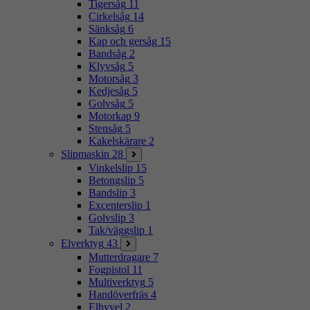
Tigersåg
11
Cirkelsåg
14
Sänksåg
6
Kap och gersåg
15
Bandsåg
2
Klyvsåg
5
Motorsåg
3
Kedjesåg
5
Golvsåg
5
Motorkap
9
Stensåg
5
Kakelskärare
2
Slipmaskin
28
Vinkelslip
15
Betongslip
5
Bandslip
3
Excenterslip
1
Golvslip
3
Tak/väggslip
1
Elverktyg
43
Mutterdragare
7
Fogpistol
11
Multiverktyg
5
Handöverfräs
4
Elhyvel
2