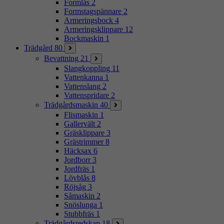
Formlås
2
Formstagspännare
2
Armeringsbock
4
Armeringsklippare
12
Bockmaskin
1
Trädgård
80
Bevattning
21
Slangkoppling
11
Vattenkanna
1
Vattenslang
2
Vattenspridare
2
Trädgårdsmaskin
40
Flismaskin
1
Gallervält
2
Gräsklippare
3
Grästrimmer
8
Häcksax
6
Jordborr
3
Jordfräs
1
Lövblås
8
Röjsåg
3
Såmaskin
2
Snöslunga
1
Stubbfräs
1
Trädgårdsredskap
18