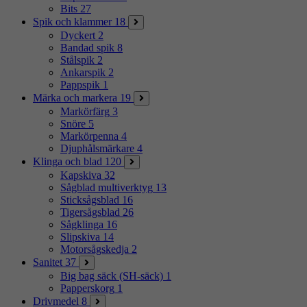
Bits
27
Spik och klammer
18
Dyckert
2
Bandad spik
8
Stålspik
2
Ankarspik
2
Pappspik
1
Märka och markera
19
Markörfärg
3
Snöre
5
Markörpenna
4
Djuphålsmärkare
4
Klinga och blad
120
Kapskiva
32
Sågblad multiverktyg
13
Sticksågsblad
16
Tigersågsblad
26
Sågklinga
16
Slipskiva
14
Motorsågskedja
2
Sanitet
37
Big bag säck (SH-säck)
1
Papperskorg
1
Drivmedel
8