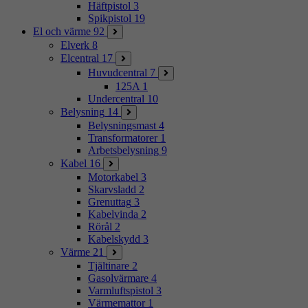
Häftpistol
3
Spikpistol
19
El och värme
92
Elverk
8
Elcentral
17
Huvudcentral
7
125A
1
Undercentral
10
Belysning
14
Belysningsmast
4
Transformatorer
1
Arbetsbelysning
9
Kabel
16
Motorkabel
3
Skarvsladd
2
Grenuttag
3
Kabelvinda
2
Rörål
2
Kabelskydd
3
Värme
21
Tjältinare
2
Gasolvärmare
4
Varmluftspistol
3
Värmemattor
1