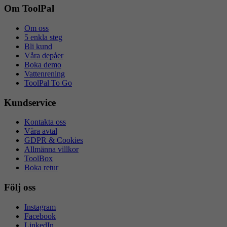
Om ToolPal
Om oss
5 enkla steg
Bli kund
Våra depåer
Boka demo
Vattenrening
ToolPal To Go
Kundservice
Kontakta oss
Våra avtal
GDPR & Cookies
Allmänna villkor
ToolBox
Boka retur
Följ oss
Instagram
Facebook
LinkedIn