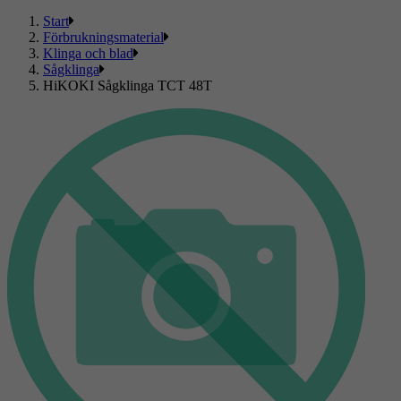
Start
Förbrukningsmaterial
Klinga och blad
Sågklinga
HiKOKI Sågklinga TCT 48T