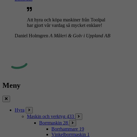
Att hyra och köpa maskiner från Toolpal
har gjort vår vardag så mycket enklare!
Daniel Holmgren
A Måleri & Golv i Uppland AB
Meny
Stäng
Hyra
Maskin och verktyg
433
Borrmaskin
28
Borrhammare
19
Vinkelborrmaskin
1