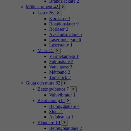
Brandsläckare
2
Mätinstrument
42
Laser
26
Korslaser
3
Rotationslaser
9
Rörlaser
2
Avståndsmätare
5
Lasermottagare
6
Laserstativ
1
Mäta
14
Värmekamera
1
Fuktmätare
2
Vattenpass
3
Måttband
2
Tumstock
2
Gjuta och mura
62
Betongvibrator
7
Valvvibrator
1
Bearbetning
6
Betongglättare
4
Sloda
1
Asfaltsraka
1
Blandare
10
Betongblandare
2