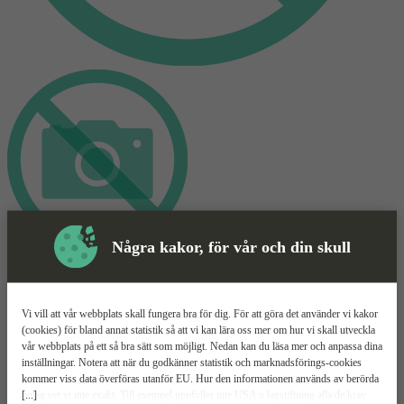
Några kakor, för vår och din skull
Skyddsutrustning
Sågklinga
Mer information
Vi vill att vår webbplats skall fungera bra för dig. För att göra det använder vi kakor
(cookies) för bland annat statistik så att vi kan lära oss mer om hur vi skall utveckla
vår webbplats på ett så bra sätt som möjligt. Nedan kan du läsa mer och anpassa dina
HiKOKI TCT 48T
inställningar. Notera att när du godkänner statistik och marknadsförings-cookies
kommer viss data överföras utanför EU. Hur den informationen används av berörda
[...]
bolag vet vi inte exakt. Till exempel uppfyller inte USA:s lagstiftning alla de krav
Titanförstärkta tänder