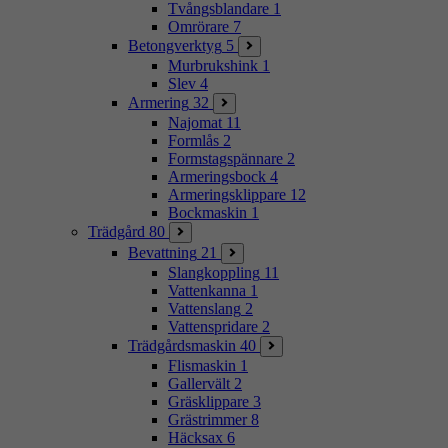
Tvångsblandare
1
Omrörare
7
Betongverktyg
5
Murbrukshink
1
Slev
4
Armering
32
Najomat
11
Formlås
2
Formstagspännare
2
Armeringsbock
4
Armeringsklippare
12
Bockmaskin
1
Trädgård
80
Bevattning
21
Slangkoppling
11
Vattenkanna
1
Vattenslang
2
Vattenspridare
2
Trädgårdsmaskin
40
Flismaskin
1
Gallervält
2
Gräsklippare
3
Grästrimmer
8
Häcksax
6