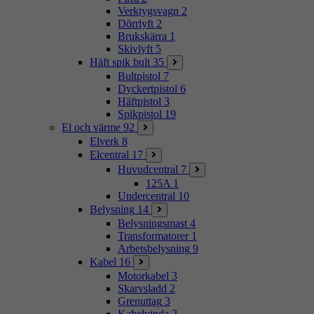
Verktygsvagn
2
Dörrlyft
2
Brukskärra
1
Skivlyft
5
Häft spik bult
35
Bultpistol
7
Dyckertpistol
6
Häftpistol
3
Spikpistol
19
El och värme
92
Elverk
8
Elcentral
17
Huvudcentral
7
125A
1
Undercentral
10
Belysning
14
Belysningsmast
4
Transformatorer
1
Arbetsbelysning
9
Kabel
16
Motorkabel
3
Skarvsladd
2
Grenuttag
3
Kabelvinda
2