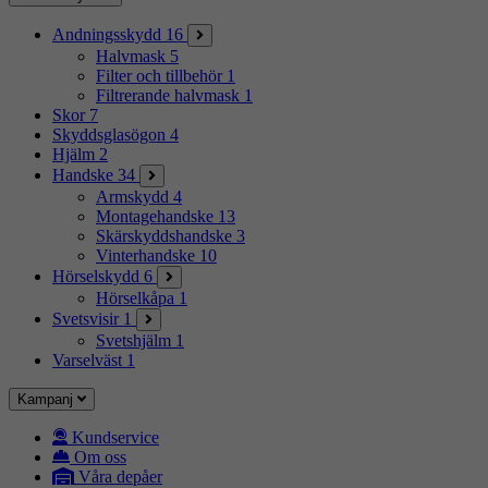
Andningsskydd
16
Halvmask
5
Filter och tillbehör
1
Filtrerande halvmask
1
Skor
7
Skyddsglasögon
4
Hjälm
2
Handske
34
Armskydd
4
Montagehandske
13
Skärskyddshandske
3
Vinterhandske
10
Hörselskydd
6
Hörselkåpa
1
Svetsvisir
1
Svetshjälm
1
Varselväst
1
Kampanj
Kundservice
Om oss
Våra depåer