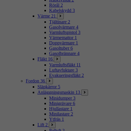
Rörål
2
Kabelskydd
3
Värme
21
Tjältinare
2
Gasolvärmare
4
Varmluftspistol
3
Värmemattor
1
Doppvärmare
1
Gasoltuber
6
Gasolbrännare
4
Fläkt
16
Varmluftsfläkt
11
Luftavfuktare
3
Evakueringsfläkt
2
Fordon
36
Släpkärror
5
Anläggningsmaskin
13
Minidumper
3
Minigrävare
6
Hjullastare
1
Minilastare
2
Ytfräs
1
Lift
2
Pallyft
2