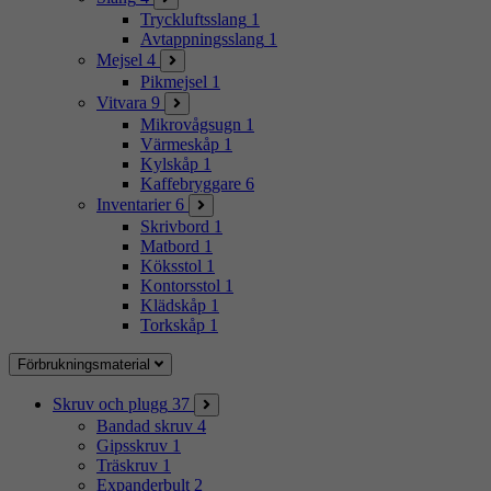
Tryckluftsslang
1
Avtappningsslang
1
Mejsel
4
Pikmejsel
1
Vitvara
9
Mikrovågsugn
1
Värmeskåp
1
Kylskåp
1
Kaffebryggare
6
Inventarier
6
Skrivbord
1
Matbord
1
Köksstol
1
Kontorsstol
1
Klädskåp
1
Torkskåp
1
Förbrukningsmaterial
Skruv och plugg
37
Bandad skruv
4
Gipsskruv
1
Träskruv
1
Expanderbult
2