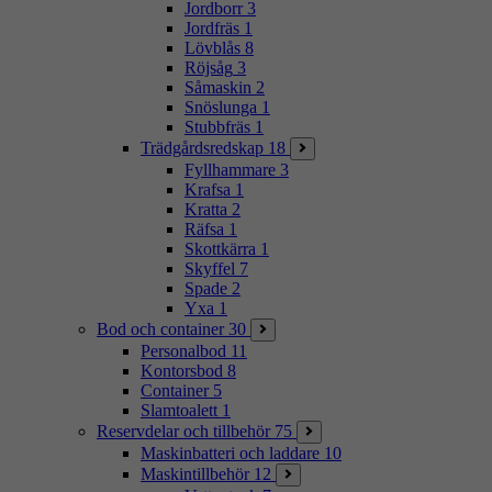
Jordborr
3
Jordfräs
1
Lövblås
8
Röjsåg
3
Såmaskin
2
Snöslunga
1
Stubbfräs
1
Trädgårdsredskap
18
Fyllhammare
3
Krafsa
1
Kratta
2
Räfsa
1
Skottkärra
1
Skyffel
7
Spade
2
Yxa
1
Bod och container
30
Personalbod
11
Kontorsbod
8
Container
5
Slamtoalett
1
Reservdelar och tillbehör
75
Maskinbatteri och laddare
10
Maskintillbehör
12