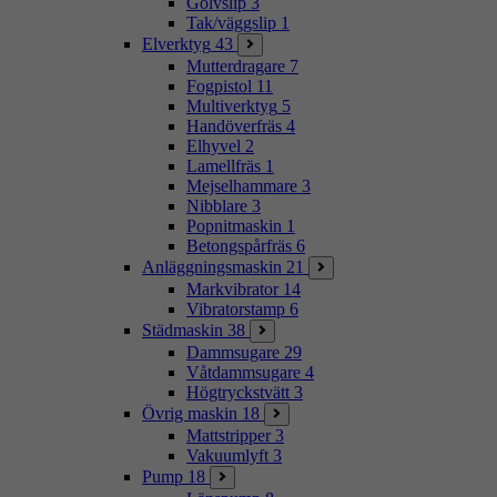
Golvslip
3
Tak/väggslip
1
Elverktyg
43
Mutterdragare
7
Fogpistol
11
Multiverktyg
5
Handöverfräs
4
Elhyvel
2
Lamellfräs
1
Mejselhammare
3
Nibblare
3
Popnitmaskin
1
Betongspårfräs
6
Anläggningsmaskin
21
Markvibrator
14
Vibratorstamp
6
Städmaskin
38
Dammsugare
29
Våtdammsugare
4
Högtryckstvätt
3
Övrig maskin
18
Mattstripper
3
Vakuumlyft
3
Pump
18