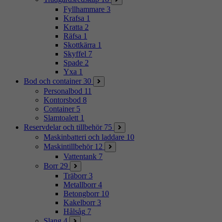
Fyllhammare
3
Krafsa
1
Kratta
2
Räfsa
1
Skottkärra
1
Skyffel
7
Spade
2
Yxa
1
Bod och container
30
Personalbod
11
Kontorsbod
8
Container
5
Slamtoalett
1
Reservdelar och tillbehör
75
Maskinbatteri och laddare
10
Maskintillbehör
12
Vattentank
7
Borr
29
Träborr
3
Metallborr
4
Betongborr
10
Kakelborr
3
Hålsåg
7
Slang
4