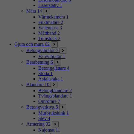
Laserstativ
1
Mäta
14
Värmekamera
1
Fuktmätare
2
Vattenpass
3
Måttband
2
Tumstock
2
Gjuta och mura
62
Betongvibrator
7
Valvvibrator
1
Bearbetning
6
Betongglättare
4
Sloda
1
Asfaltsraka
1
Blandare
10
Betongblandare
2
Tvångsblandare
1
Omrörare
7
Betongverktyg
5
Murbrukshink
1
Slev
4
Armering
32
Najomat
11