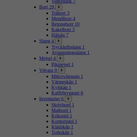
Vattentank
7
Borr
29
Träborr
3
Metallborr
4
Betongborr
10
Kakelborr
3
Hålsåg
7
Slang
4
Tryckluftsslang
1
Avtappningsslang
1
Mejsel
4
Pikmejsel
1
Vitvara
9
Mikrovågsugn
1
Värmeskåp
1
Kylskåp
1
Kaffebryggare
6
Inventarier
6
Skrivbord
1
Matbord
1
Köksstol
1
Kontorsstol
1
Klädskåp
1
Torkskåp
1