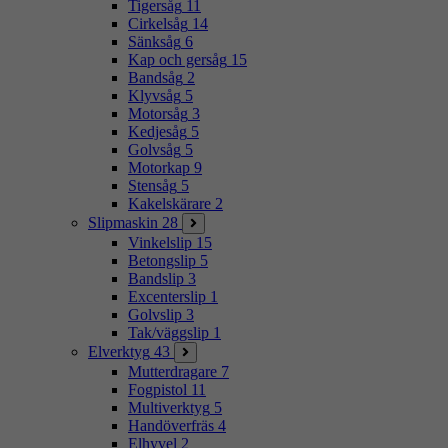
Tigersåg
11
Cirkelsåg
14
Sänksåg
6
Kap och gersåg
15
Bandsåg
2
Klyvsåg
5
Motorsåg
3
Kedjesåg
5
Golvsåg
5
Motorkap
9
Stensåg
5
Kakelskärare
2
Slipmaskin
28
Vinkelslip
15
Betongslip
5
Bandslip
3
Excenterslip
1
Golvslip
3
Tak/väggslip
1
Elverktyg
43
Mutterdragare
7
Fogpistol
11
Multiverktyg
5
Handöverfräs
4
Elhyvel
2