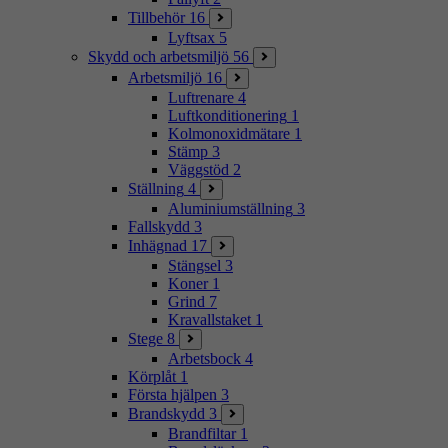
Tillbehör
16
Lyftsax
5
Skydd och arbetsmiljö
56
Arbetsmiljö
16
Luftrenare
4
Luftkonditionering
1
Kolmonoxidmätare
1
Stämp
3
Väggstöd
2
Ställning
4
Aluminiumställning
3
Fallskydd
3
Inhägnad
17
Stängsel
3
Koner
1
Grind
7
Kravallstaket
1
Stege
8
Arbetsbock
4
Körplåt
1
Första hjälpen
3
Brandskydd
3
Brandfiltar
1