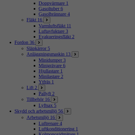
Doppvärmare
1
Gasoltuber
6
Gasolbrännare
4
Fläkt
16
Varmluftsfläkt
11
Luftavfuktare
3
Evakueringsfläkt
2
Fordon
36
Släpkärror
5
Anläggningsmaskin
13
Minidumper
3
Minigrävare
6
Hjullastare
1
Minilastare
2
Ytfräs
1
Lift
2
Pallyft
2
Tillbehör
16
Lyftsax
5
Skydd och arbetsmiljö
56
Arbetsmiljö
16
Luftrenare
4
Luftkonditionering
1
Kolmonoxidmätare
1