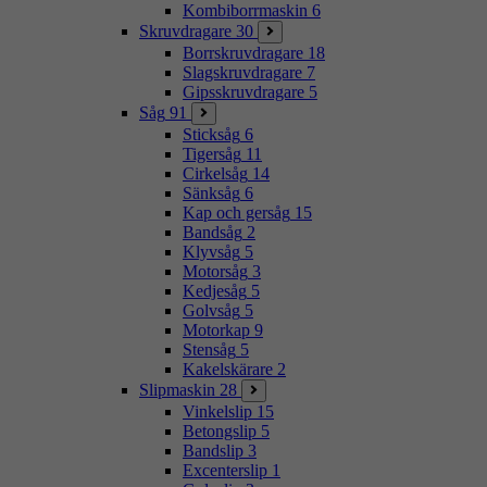
Kombiborrmaskin
6
Skruvdragare
30
Borrskruvdragare
18
Slagskruvdragare
7
Gipsskruvdragare
5
Såg
91
Sticksåg
6
Tigersåg
11
Cirkelsåg
14
Sänksåg
6
Kap och gersåg
15
Bandsåg
2
Klyvsåg
5
Motorsåg
3
Kedjesåg
5
Golvsåg
5
Motorkap
9
Stensåg
5
Kakelskärare
2
Slipmaskin
28
Vinkelslip
15
Betongslip
5
Bandslip
3
Excenterslip
1