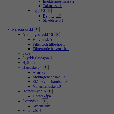
Injekteringsmassa
2
Takmassa
1
Tejp
10
Byggtejp
9
Skyddstejp
1
Personskydd
Andningsskydd
16
Halvmask
5
Filter och tillbehör
1
Filtrerande halvmask
1
Skor
7
Skyddsglasögon
4
Hjälm
2
Handske
34
Armskydd
4
Montagehandske
13
Skärskyddshandske
3
Vinterhandske
10
Hörselskydd
6
Hörselkåpa
1
Svetsvisir
1
Svetshjälm
1
Varselväst
1