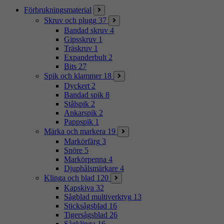
Förbrukningsmaterial
Skruv och plugg
37
Bandad skruv
4
Gipsskruv
1
Träskruv
1
Expanderbult
2
Bits
27
Spik och klammer
18
Dyckert
2
Bandad spik
8
Stålspik
2
Ankarspik
2
Pappspik
1
Märka och markera
19
Markörfärg
3
Snöre
5
Markörpenna
4
Djuphålsmärkare
4
Klinga och blad
120
Kapskiva
32
Sågblad multiverktyg
13
Sticksågsblad
16
Tigersågsblad
26
Sågklinga
16