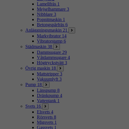
Lamellfräs
1
Mejselhammare
3
Nibblare
3
Popnitmaskin
1
Betongspårfräs
6
Anläggningsmaskin
21
Markvibrator
14
Vibratorstamp
6
Städmaskin
38
Dammsugare
29
Våtdammsugare
4
Högtryckstvätt
3
Övrig maskin
18
Mattstripper
3
Vakuumlyft
3
Pump
18
Länspump
8
Dränkpump
4
Vattentank
1
Svets
16
Elsvets
4
Rörsvets
8
Migsvets
1
Gassvets
1