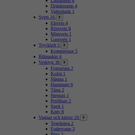
Länspump
8
Dränkpump
4
Vattentank
1
Svets
16
Elsvets
4
Rörsvets
8
Migsvets
1
Gassvets
1
Tryckluft
5
Kompressor
5
Bilmaskin
4
Verktyg
38
Fogspruta
2
Kofot
1
Slägga
1
Hammare
6
Tång
2
Stensax
1
Profilsax
2
Spett
1
Kniv
8
Vagnar och kärror
20
Tegelpirra
2
Fodervagn
3
Pirra
2