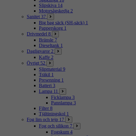
Slipskiva
14
Motorsågskedja
2
Sanitet
37
Big bag säck (SH-säck)
1
Papperskorg
1
Drivmedel
8
Bränsle
7
Dieseltank
1
Dagligvaror
2
Kaffe
2
Övrigt
52
Slipmaterial
9
Träkil
1
Presenning
1
Batteri
3
Lampa
11
Ficklampa
3
Pannlampa
3
Filter
8
Tjältiningskol
1
Fog lim och tejp
17
Fog och silikon
7
Fogskum
4