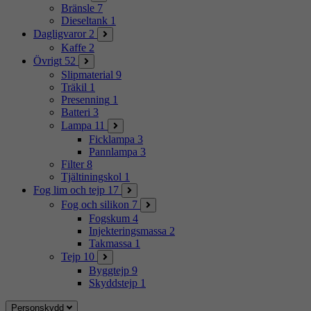
Bränsle
7
Dieseltank
1
Dagligvaror
2
Kaffe
2
Övrigt
52
Slipmaterial
9
Träkil
1
Presenning
1
Batteri
3
Lampa
11
Ficklampa
3
Pannlampa
3
Filter
8
Tjältiningskol
1
Fog lim och tejp
17
Fog och silikon
7
Fogskum
4
Injekteringsmassa
2
Takmassa
1
Tejp
10
Byggtejp
9
Skyddstejp
1
Personskydd