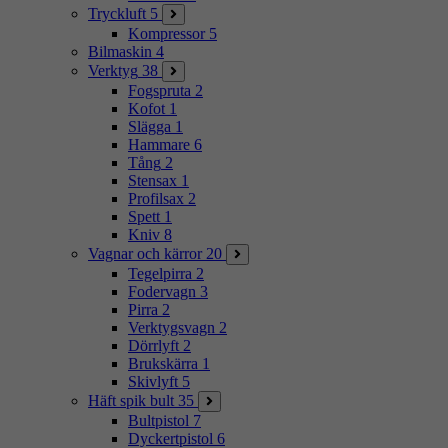
Tryckluft
5
Kompressor
5
Bilmaskin
4
Verktyg
38
Fogspruta
2
Kofot
1
Slägga
1
Hammare
6
Tång
2
Stensax
1
Profilsax
2
Spett
1
Kniv
8
Vagnar och kärror
20
Tegelpirra
2
Fodervagn
3
Pirra
2
Verktygsvagn
2
Dörrlyft
2
Brukskärra
1
Skivlyft
5
Häft spik bult
35
Bultpistol
7
Dyckertpistol
6