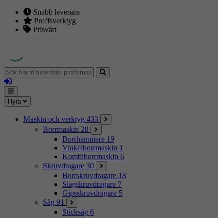
Snabb leverans
Proffsverktyg
Prisvärt
Sök
bland
Logga
tusentals
in
proffsmaskiner
Mina
Meny
Hyra
sidor
Maskin och verktyg
433
Borrmaskin
28
Borrhammare
19
Vinkelborrmaskin
1
Kombiborrmaskin
6
Skruvdragare
30
Borrskruvdragare
18
Slagskruvdragare
7
Gipsskruvdragare
5
Såg
91
Sticksåg
6