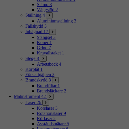
Stämp
3
Väggstöd
2
Ställning
4
Aluminiumställning
3
Fallskydd
3
Inhägnad
17
Stängsel
3
Koner
1
Grind
7
Kravallstaket
1
Stege
8
Arbetsbock
4
Körplåt
1
Första hjälpen
3
Brandskydd
3
Brandfiltar
1
Brandsläckare
2
Mätinstrument
42
Laser
26
Korslaser
3
Rotationslaser
9
Rörlaser
2
Avståndsmätare
5
Lasermottagare
6