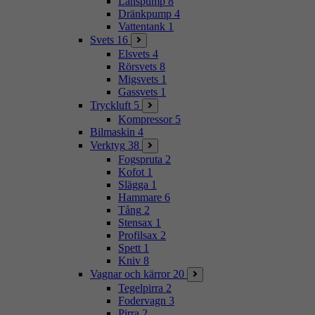
Länspump
8
Dränkpump
4
Vattentank
1
Svets
16
Elsvets
4
Rörsvets
8
Migsvets
1
Gassvets
1
Tryckluft
5
Kompressor
5
Bilmaskin
4
Verktyg
38
Fogspruta
2
Kofot
1
Slägga
1
Hammare
6
Tång
2
Stensax
1
Profilsax
2
Spett
1
Kniv
8
Vagnar och kärror
20
Tegelpirra
2
Fodervagn
3
Pirra
2