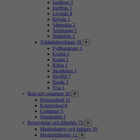
Jordborr
3
Jordfräs
1
Lövblås
8
Röjsåg
3
Såmaskin
2
Snöslunga
1
Stubbfräs
1
Trädgårdsredskap
18
Fyllhammare
3
Krafsa
1
Kratta
2
Räfsa
1
Skottkärra
1
Skyffel
7
Spade
2
Yxa
1
Bod och container
30
Personalbod
11
Kontorsbod
8
Container
5
Slamtoalett
1
Reservdelar och tillbehör
75
Maskinbatteri och laddare
10
Maskintillbehör
12