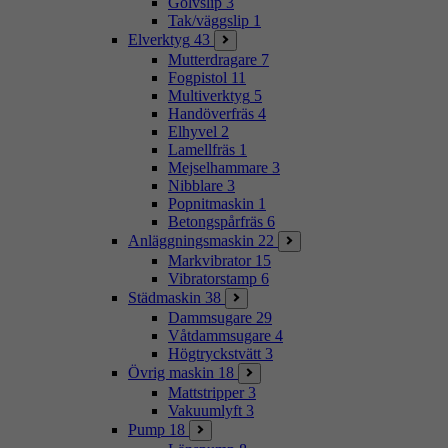
Golvslip
3
Tak/väggslip
1
Elverktyg
43
Mutterdragare
7
Fogpistol
11
Multiverktyg
5
Handöverfräs
4
Elhyvel
2
Lamellfräs
1
Mejselhammare
3
Nibblare
3
Popnitmaskin
1
Betongspårfräs
6
Anläggningsmaskin
22
Markvibrator
15
Vibratorstamp
6
Städmaskin
38
Dammsugare
29
Våtdammsugare
4
Högtryckstvätt
3
Övrig maskin
18
Mattstripper
3
Vakuumlyft
3
Pump
18