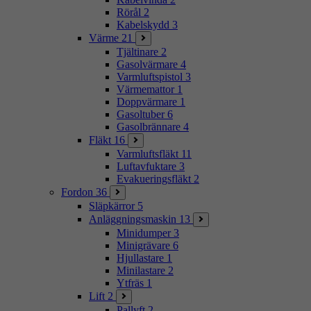
Rörål
2
Kabelskydd
3
Värme
21
Tjältinare
2
Gasolvärmare
4
Varmluftspistol
3
Värmemattor
1
Doppvärmare
1
Gasoltuber
6
Gasolbrännare
4
Fläkt
16
Varmluftsfläkt
11
Luftavfuktare
3
Evakueringsfläkt
2
Fordon
36
Släpkärror
5
Anläggningsmaskin
13
Minidumper
3
Minigrävare
6
Hjullastare
1
Minilastare
2
Ytfräs
1
Lift
2
Pallyft
2