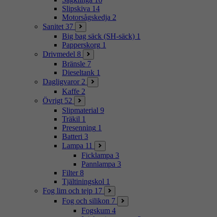
Slipskiva
14
Motorsågskedja
2
Sanitet
37
Big bag säck (SH-säck)
1
Papperskorg
1
Drivmedel
8
Bränsle
7
Dieseltank
1
Dagligvaror
2
Kaffe
2
Övrigt
52
Slipmaterial
9
Träkil
1
Presenning
1
Batteri
3
Lampa
11
Ficklampa
3
Pannlampa
3
Filter
8
Tjältiningskol
1
Fog lim och tejp
17
Fog och silikon
7
Fogskum
4