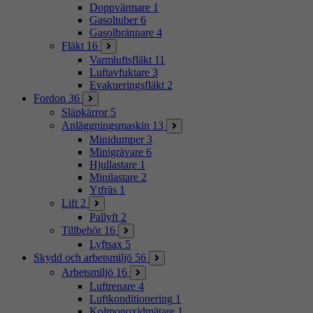
Doppvärmare
1
Gasoltuber
6
Gasolbrännare
4
Fläkt
16
Varmluftsfläkt
11
Luftavfuktare
3
Evakueringsfläkt
2
Fordon
36
Släpkärror
5
Anläggningsmaskin
13
Minidumper
3
Minigrävare
6
Hjullastare
1
Minilastare
2
Ytfräs
1
Lift
2
Pallyft
2
Tillbehör
16
Lyftsax
5
Skydd och arbetsmiljö
56
Arbetsmiljö
16
Luftrenare
4
Luftkonditionering
1
Kolmonoxidmätare
1