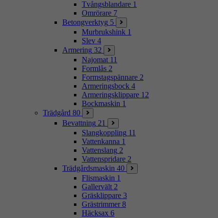
Tvångsblandare
1
Omrörare
7
Betongverktyg
5
Murbrukshink
1
Slev
4
Armering
32
Najomat
11
Formlås
2
Formstagspännare
2
Armeringsbock
4
Armeringsklippare
12
Bockmaskin
1
Trädgård
80
Bevattning
21
Slangkoppling
11
Vattenkanna
1
Vattenslang
2
Vattenspridare
2
Trädgårdsmaskin
40
Flismaskin
1
Gallervält
2
Gräsklippare
3
Grästrimmer
8
Häcksax
6