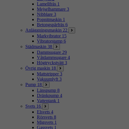
Lamellfräs
1
Mejselhammare
3
Nibblare
3
Popnitmaskin
1
Betongspårfräs
6
Anläggningsmaskin
22
Markvibrator
15
Vibratorstamp
6
Städmaskin
38
Dammsugare
29
Våtdammsugare
4
Högtryckstvätt
3
Övrig maskin
18
Mattstripper
3
Vakuumlyft
3
Pump
18
Länspump
8
Dränkpump
4
Vattentank
1
Svets
16
Elsvets
4
Rörsvets
8
Migsvets
1
Gassvets
1