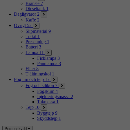
Bränsle
7
Dieseltank
1
Dagligvaror
2
Kaffe
2
Övrigt
52
Slipmaterial
9
Träkil
1
Presenning
1
Batteri
3
Lampa
11
Ficklampa
3
Pannlampa
3
Filter
8
Tjältiningskol
1
Fog lim och tejp
17
Fog och silikon
7
Fogskum
4
Injekteringsmassa
2
Takmassa
1
Tejp
10
Byggtejp
9
Skyddstejp
1
Personskydd