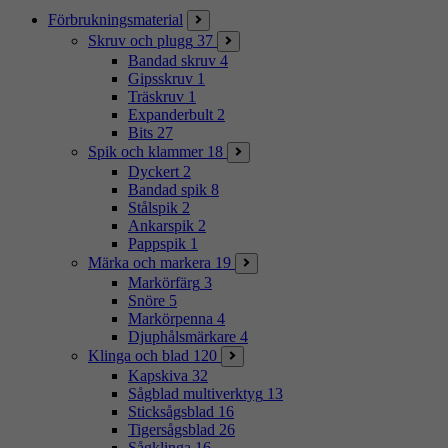
Förbrukningsmaterial
Skruv och plugg
37
Bandad skruv
4
Gipsskruv
1
Träskruv
1
Expanderbult
2
Bits
27
Spik och klammer
18
Dyckert
2
Bandad spik
8
Stålspik
2
Ankarspik
2
Pappspik
1
Märka och markera
19
Markörfärg
3
Snöre
5
Markörpenna
4
Djuphålsmärkare
4
Klinga och blad
120
Kapskiva
32
Sågblad multiverktyg
13
Sticksågsblad
16
Tigersågsblad
26
Sågklinga
16