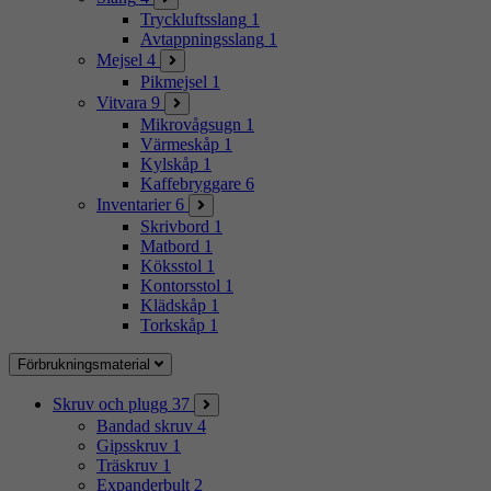
Tryckluftsslang
1
Avtappningsslang
1
Mejsel
4
Pikmejsel
1
Vitvara
9
Mikrovågsugn
1
Värmeskåp
1
Kylskåp
1
Kaffebryggare
6
Inventarier
6
Skrivbord
1
Matbord
1
Köksstol
1
Kontorsstol
1
Klädskåp
1
Torkskåp
1
Förbrukningsmaterial
Skruv och plugg
37
Bandad skruv
4
Gipsskruv
1
Träskruv
1
Expanderbult
2