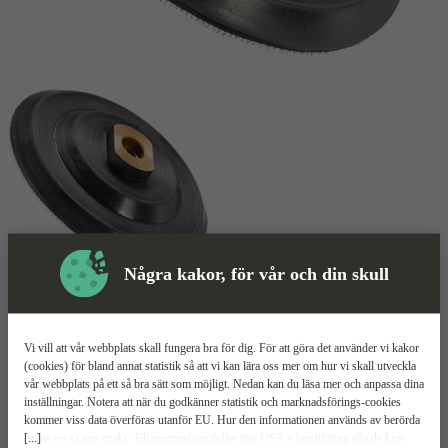
Några kakor, för vår och din skull
Skyddsutrustning
Hållare
Mer information
Vi vill att vår webbplats skall fungera bra för dig. För att göra det använder vi kakor
(cookies) för bland annat statistik så att vi kan lära oss mer om hur vi skall utveckla
vår webbplats på ett så bra sätt som möjligt. Nedan kan du läsa mer och anpassa dina
CARAT EGP
inställningar. Notera att när du godkänner statistik och marknadsförings-cookies
kommer viss data överföras utanför EU. Hur den informationen används av berörda
[...]
bolag vet vi inte exakt. Till exempel uppfyller inte USA:s lagstiftning alla de krav
För torrslipning