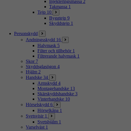
Injekteringsmassa
2
Takmassa
1
Tejp
10
Byggtejp
9
Skyddstejp
1
Personskydd
Andningsskydd
16
Halvmask
5
Filter och tillbehör
1
Filtrerande halvmask
1
Skor
7
Skyddsglasögon
4
Hjälm
2
Handske
34
Armskydd
4
Montagehandske
13
Skärskyddshandske
3
Vinterhandske
10
Hörselskydd
6
Hörselkåpa
1
Svetsvisir
1
Svetshjälm
1
Varselväst
1