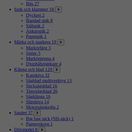
Bits
27
Spik och klammer
18
Dyckert
2
Bandad spik
8
Stålspik
2
Ankarspik
2
Pappspik
1
Märka och markera
19
Markörfärg
3
Snöre
5
Markörpenna
4
Djuphålsmärkare
4
Klinga och blad
120
Kapskiva
32
Sågblad multiverktyg
13
Sticksågsblad
16
Tigersågsblad
26
Sågklinga
16
Slipskiva
14
Motorsågskedja
2
Sanitet
37
Big bag säck (SH-säck)
1
Papperskorg
1
Drivmedel
8