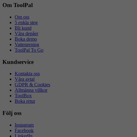
Om ToolPal
Om oss
5 enkla steg
Bli kund
Våra depåer
Boka demo
Vattenrening
ToolPal To Go
Kundservice
Kontakta oss
Våra avtal
GDPR & Cookies
Allmänna villkor
ToolBox
Boka retur
Följ oss
Instagram
Facebook
LinkedIn