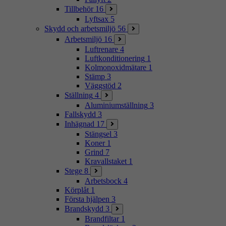
Tillbehör
16
Lyftsax
5
Skydd och arbetsmiljö
56
Arbetsmiljö
16
Luftrenare
4
Luftkonditionering
1
Kolmonoxidmätare
1
Stämp
3
Väggstöd
2
Ställning
4
Aluminiumställning
3
Fallskydd
3
Inhägnad
17
Stängsel
3
Koner
1
Grind
7
Kravallstaket
1
Stege
8
Arbetsbock
4
Körplåt
1
Första hjälpen
3
Brandskydd
3
Brandfiltar
1