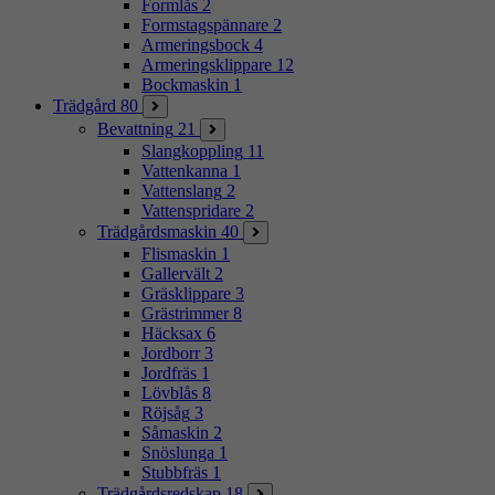
Formlås
2
Formstagspännare
2
Armeringsbock
4
Armeringsklippare
12
Bockmaskin
1
Trädgård
80
Bevattning
21
Slangkoppling
11
Vattenkanna
1
Vattenslang
2
Vattenspridare
2
Trädgårdsmaskin
40
Flismaskin
1
Gallervält
2
Gräsklippare
3
Grästrimmer
8
Häcksax
6
Jordborr
3
Jordfräs
1
Lövblås
8
Röjsåg
3
Såmaskin
2
Snöslunga
1
Stubbfräs
1
Trädgårdsredskap
18