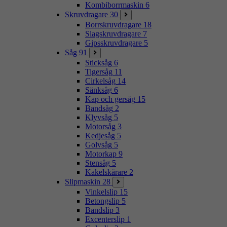
Kombiborrmaskin
6
Skruvdragare
30
Borrskruvdragare
18
Slagskruvdragare
7
Gipsskruvdragare
5
Såg
91
Sticksåg
6
Tigersåg
11
Cirkelsåg
14
Sänksåg
6
Kap och gersåg
15
Bandsåg
2
Klyvsåg
5
Motorsåg
3
Kedjesåg
5
Golvsåg
5
Motorkap
9
Stensåg
5
Kakelskärare
2
Slipmaskin
28
Vinkelslip
15
Betongslip
5
Bandslip
3
Excenterslip
1