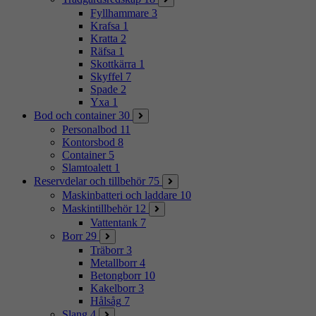
Fyllhammare
3
Krafsa
1
Kratta
2
Räfsa
1
Skottkärra
1
Skyffel
7
Spade
2
Yxa
1
Bod och container
30
Personalbod
11
Kontorsbod
8
Container
5
Slamtoalett
1
Reservdelar och tillbehör
75
Maskinbatteri och laddare
10
Maskintillbehör
12
Vattentank
7
Borr
29
Träborr
3
Metallborr
4
Betongborr
10
Kakelborr
3
Hålsåg
7
Slang
4