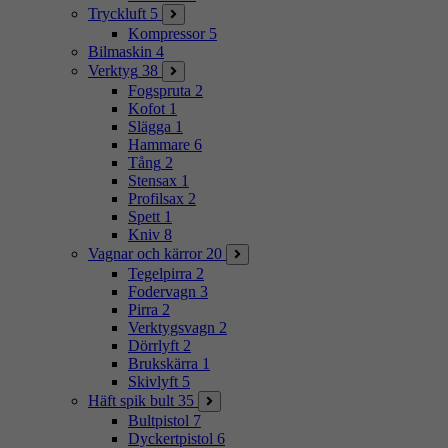
Tryckluft
5
Kompressor
5
Bilmaskin
4
Verktyg
38
Fogspruta
2
Kofot
1
Slägga
1
Hammare
6
Tång
2
Stensax
1
Profilsax
2
Spett
1
Kniv
8
Vagnar och kärror
20
Tegelpirra
2
Fodervagn
3
Pirra
2
Verktygsvagn
2
Dörrlyft
2
Brukskärra
1
Skivlyft
5
Häft spik bult
35
Bultpistol
7
Dyckertpistol
6