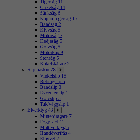
Tigersåg
11
Cirkelsåg
14
Sänksåg
6
Kap och gersåg
15
Bandsåg
2
Klyvsåg
5
Motorsåg
3
Kedjesåg
5
Golvsåg
5
Motorkap
9
Stensåg
5
Kakelskärare
2
Slipmaskin
28
Vinkelslip
15
Betongslip
5
Bandslip
3
Excenterslip
1
Golvslip
3
Tak/väggslip
1
Elverktyg
43
Mutterdragare
7
Fogpistol
11
Multiverktyg
5
Handöverfräs
4
Elhyvel
2