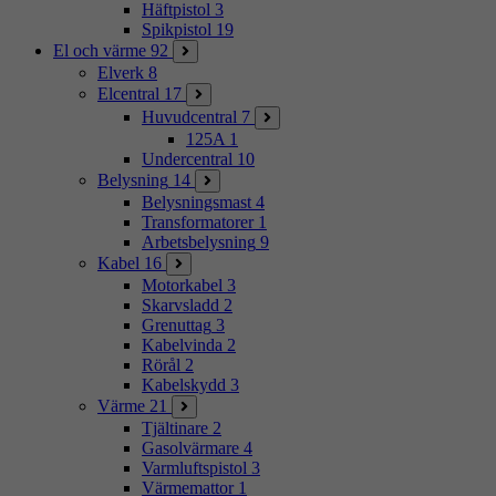
Häftpistol
3
Spikpistol
19
El och värme
92
Elverk
8
Elcentral
17
Huvudcentral
7
125A
1
Undercentral
10
Belysning
14
Belysningsmast
4
Transformatorer
1
Arbetsbelysning
9
Kabel
16
Motorkabel
3
Skarvsladd
2
Grenuttag
3
Kabelvinda
2
Rörål
2
Kabelskydd
3
Värme
21
Tjältinare
2
Gasolvärmare
4
Varmluftspistol
3
Värmemattor
1