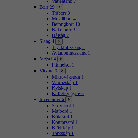
Vattentank
7
Borr
29
Träborr
3
Metallborr
4
Betongborr
10
Kakelborr
3
Hålsåg
7
Slang
4
Tryckluftsslang
1
Avtappningsslang
1
Mejsel
4
Pikmejsel
1
Vitvara
9
Mikrovågsugn
1
Värmeskåp
1
Kylskåp
1
Kaffebryggare
6
Inventarier
6
Skrivbord
1
Matbord
1
Köksstol
1
Kontorsstol
1
Klädskåp
1
Torkskåp
1