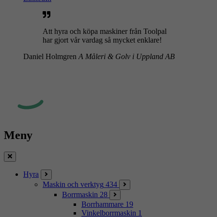
Att hyra och köpa maskiner från Toolpal
har gjort vår vardag så mycket enklare!
Daniel Holmgren
A Måleri & Golv i Uppland AB
Meny
Stäng
Hyra
Maskin och verktyg
434
Borrmaskin
28
Borrhammare
19
Vinkelborrmaskin
1