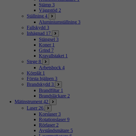
Stämp
3
Väggstöd
2
Ställning
4
Aluminiumställning
3
Fallskydd
3
Inhägnad
17
Stängsel
3
Koner
1
Grind
7
Kravallstaket
1
Stege
8
Arbetsbock
4
Körplåt
1
Första hjälpen
3
Brandskydd
3
Brandfiltar
1
Brandsläckare
2
Mätinstrument
42
Laser
26
Korslaser
3
Rotationslaser
9
Rörlaser
2
Avståndsmätare
5
Lasermottagare
6