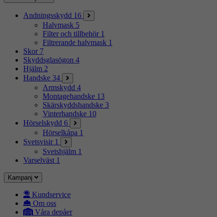
Andningsskydd
16
Halvmask
5
Filter och tillbehör
1
Filtrerande halvmask
1
Skor
7
Skyddsglasögon
4
Hjälm
2
Handske
34
Armskydd
4
Montagehandske
13
Skärskyddshandske
3
Vinterhandske
10
Hörselskydd
6
Hörselkåpa
1
Svetsvisir
1
Svetshjälm
1
Varselväst
1
Kampanj
Kundservice
Om oss
Våra depåer