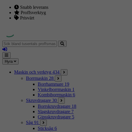
Snabb leverans
Proffsverktyg
Prisvärt
Sök
bland
Logga
tusentals
in
proffsmaskiner
Mina
Meny
Hyra
sidor
Maskin och verktyg
434
Borrmaskin
28
Borrhammare
19
Vinkelborrmaskin
1
Kombiborrmaskin
6
Skruvdragare
30
Borrskruvdragare
18
Slagskruvdragare
7
Gipsskruvdragare
5
Såg
91
Sticksåg
6