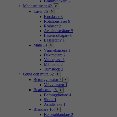
Brandsläckare
2
Mätinstrument
42
Laser
26
Korslaser
3
Rotationslaser
9
Rörlaser
2
Avståndsmätare
5
Lasermottagare
6
Laserstativ
1
Mäta
14
Värmekamera
1
Fuktmätare
2
Vattenpass
3
Måttband
2
Tumstock
2
Gjuta och mura
62
Betongvibrator
7
Valvvibrator
1
Bearbetning
6
Betongglättare
4
Sloda
1
Asfaltsraka
1
Blandare
10
Betongblandare
2