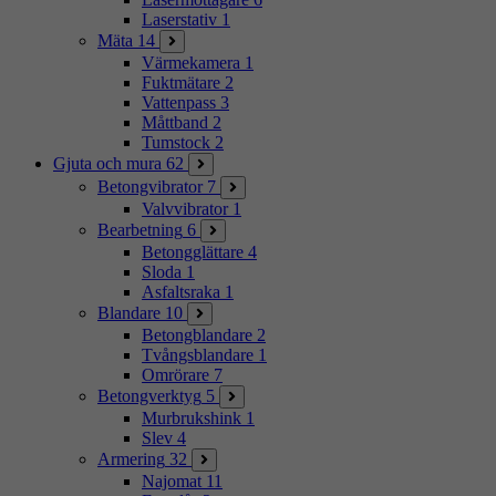
Laserstativ
1
Mäta
14
Värmekamera
1
Fuktmätare
2
Vattenpass
3
Måttband
2
Tumstock
2
Gjuta och mura
62
Betongvibrator
7
Valvvibrator
1
Bearbetning
6
Betongglättare
4
Sloda
1
Asfaltsraka
1
Blandare
10
Betongblandare
2
Tvångsblandare
1
Omrörare
7
Betongverktyg
5
Murbrukshink
1
Slev
4
Armering
32
Najomat
11