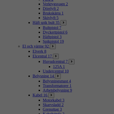
Verktygsvagn
2
Dörrlyft
2
Brukskärra
1
Skivlyft
5
Häft spik bult
35
Bultpistol
7
Dyckertpistol
6
Häftpistol
3
Spikpistol
19
El och värme
92
Elverk
8
Elcentral
17
Huvudcentral
7
125A
1
Undercentral
10
Belysning
14
Belysningsmast
4
Transformatorer
1
Arbetsbelysning
9
Kabel
16
Motorkabel
3
Skarvsladd
2
Grenuttag
3
Kabelvinda
2