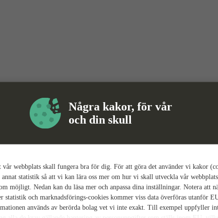
Några kakor, för vår
och din skull
tt vår webbplats skall fungera bra för dig. För att göra det använder vi kakor (c
 annat statistik så att vi kan lära oss mer om hur vi skall utveckla vår webbplats
som möjligt. Nedan kan du läsa mer och anpassa dina inställningar. Notera att n
r statistik och marknadsförings-cookies kommer viss data överföras utanför E
rmationen används av berörda bolag vet vi inte exakt. Till exempel uppfyller i
ing alla de krav gällande hantering av personuppgifter som ställs inom EU, vilk