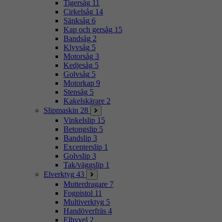
Tigersåg
11
Cirkelsåg
14
Sänksåg
6
Kap och gersåg
15
Bandsåg
2
Klyvsåg
5
Motorsåg
3
Kedjesåg
5
Golvsåg
5
Motorkap
9
Stensåg
5
Kakelskärare
2
Slipmaskin
28
Vinkelslip
15
Betongslip
5
Bandslip
3
Excenterslip
1
Golvslip
3
Tak/väggslip
1
Elverktyg
43
Mutterdragare
7
Fogpistol
11
Multiverktyg
5
Handöverfräs
4
Elhyvel
2