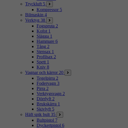
Tryckluft
5
Kompressor
5
Bilmaskin
4
Verktyg
38
Fogspruta
2
Kofot
1
Slägga
1
Hammare
6
Tång
2
Stensax
1
Profilsax
2
Spett
1
Kniv
8
Vagnar och kärror
20
Tegelpirra
2
Fodervagn
3
Pirra
2
Verktygsvagn
2
Dörrlyft
2
Brukskärra
1
Skivlyft
5
Häft spik bult
35
Bultpistol
7
Dyckertpistol
6