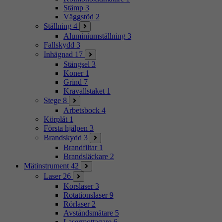
Stämp
3
Väggstöd
2
Ställning
4
Aluminiumställning
3
Fallskydd
3
Inhägnad
17
Stängsel
3
Koner
1
Grind
7
Kravallstaket
1
Stege
8
Arbetsbock
4
Körplåt
1
Första hjälpen
3
Brandskydd
3
Brandfiltar
1
Brandsläckare
2
Mätinstrument
42
Laser
26
Korslaser
3
Rotationslaser
9
Rörlaser
2
Avståndsmätare
5
Lasermottagare
6