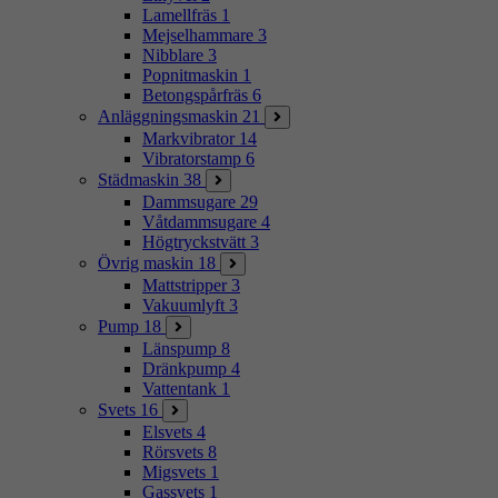
Lamellfräs
1
Mejselhammare
3
Nibblare
3
Popnitmaskin
1
Betongspårfräs
6
Anläggningsmaskin
21
Markvibrator
14
Vibratorstamp
6
Städmaskin
38
Dammsugare
29
Våtdammsugare
4
Högtryckstvätt
3
Övrig maskin
18
Mattstripper
3
Vakuumlyft
3
Pump
18
Länspump
8
Dränkpump
4
Vattentank
1
Svets
16
Elsvets
4
Rörsvets
8
Migsvets
1
Gassvets
1