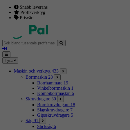
Snabb leverans
Proffsverktyg
Prisvärt
Sök
bland
Logga
tusentals
in
proffsmaskiner
Mina
Meny
Hyra
sidor
Maskin och verktyg
433
Borrmaskin
28
Borrhammare
19
Vinkelborrmaskin
1
Kombiborrmaskin
6
Skruvdragare
30
Borrskruvdragare
18
Slagskruvdragare
7
Gipsskruvdragare
5
Såg
91
Sticksåg
6