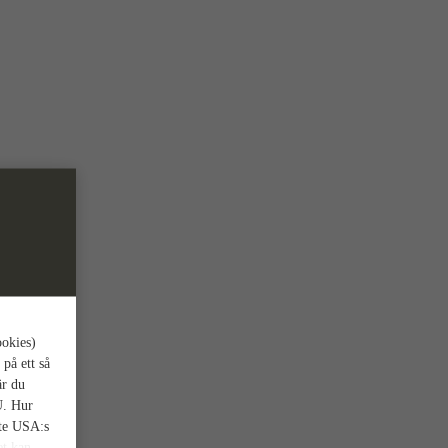
ookies)
 på ett så
är du
U. Hur
nte USA:s
et kan