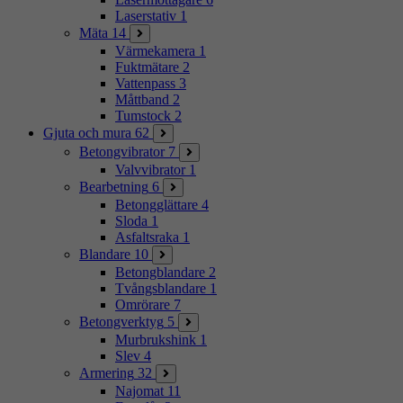
Laserstativ
1
Mäta
14
Värmekamera
1
Fuktmätare
2
Vattenpass
3
Måttband
2
Tumstock
2
Gjuta och mura
62
Betongvibrator
7
Valvvibrator
1
Bearbetning
6
Betongglättare
4
Sloda
1
Asfaltsraka
1
Blandare
10
Betongblandare
2
Tvångsblandare
1
Omrörare
7
Betongverktyg
5
Murbrukshink
1
Slev
4
Armering
32
Najomat
11