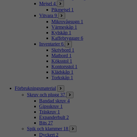
Mejsel
4
Pikmejsel
1
Vitvara
9
Mikrovågsugn
1
Värmeskåp
1
Kylskåp
1
Kaffebryggare
6
Inventarier
6
Skrivbord
1
Matbord
1
Köksstol
1
Kontorsstol
1
Klädskåp
1
Torkskåp
1
Förbrukningsmaterial
Skruv och plugg
37
Bandad skruv
4
Gipsskruv
1
Träskruv
1
Expanderbult
2
Bits
27
Spik och klammer
18
Dyckert
2