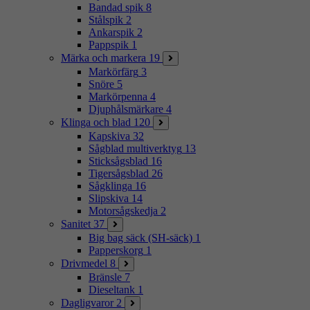
Bandad spik
8
Stålspik
2
Ankarspik
2
Pappspik
1
Märka och markera
19
Markörfärg
3
Snöre
5
Markörpenna
4
Djuphålsmärkare
4
Klinga och blad
120
Kapskiva
32
Sågblad multiverktyg
13
Sticksågsblad
16
Tigersågsblad
26
Sågklinga
16
Slipskiva
14
Motorsågskedja
2
Sanitet
37
Big bag säck (SH-säck)
1
Papperskorg
1
Drivmedel
8
Bränsle
7
Dieseltank
1
Dagligvaror
2