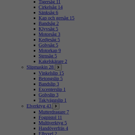
Tigersåg
11
Cirkelsåg
14
Sänksåg
6
Kap och gersåg
15
Bandsåg
2
Klyvsåg
5
Motorsåg
3
Kedjesåg
5
Golvsåg
5
Motorkap
9
Stensåg
5
Kakelskärare
2
Slipmaskin
28
Vinkelslip
15
Betongslip
5
Bandslip
3
Excenterslip
1
Golvslip
3
Tak/väggslip
1
Elverktyg
43
Mutterdragare
7
Fogpistol
11
Multiverktyg
5
Handöverfräs
4
Elhyvel
2