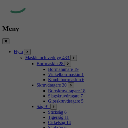
Meny
Stäng
Hyra
Maskin och verktyg
433
Borrmaskin
28
Borrhammare
19
Vinkelborrmaskin
1
Kombiborrmaskin
6
Skruvdragare
30
Borrskruvdragare
18
Slagskruvdragare
7
Gipsskruvdragare
5
Såg
91
Sticksåg
6
Tigersåg
11
Cirkelsåg
14
Sänksåg
6