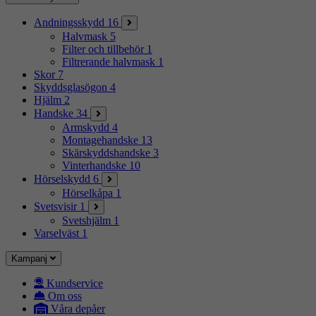
Andningsskydd
16
Halvmask
5
Filter och tillbehör
1
Filtrerande halvmask
1
Skor
7
Skyddsglasögon
4
Hjälm
2
Handske
34
Armskydd
4
Montagehandske
13
Skärskyddshandske
3
Vinterhandske
10
Hörselskydd
6
Hörselkåpa
1
Svetsvisir
1
Svetshjälm
1
Varselväst
1
Kampanj
Kundservice
Om oss
Våra depåer