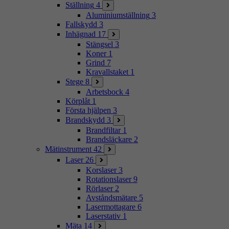
Ställning
4
Aluminiumställning
3
Fallskydd
3
Inhägnad
17
Stängsel
3
Koner
1
Grind
7
Kravallstaket
1
Stege
8
Arbetsbock
4
Körplåt
1
Första hjälpen
3
Brandskydd
3
Brandfiltar
1
Brandsläckare
2
Mätinstrument
42
Laser
26
Korslaser
3
Rotationslaser
9
Rörlaser
2
Avståndsmätare
5
Lasermottagare
6
Laserstativ
1
Mäta
14