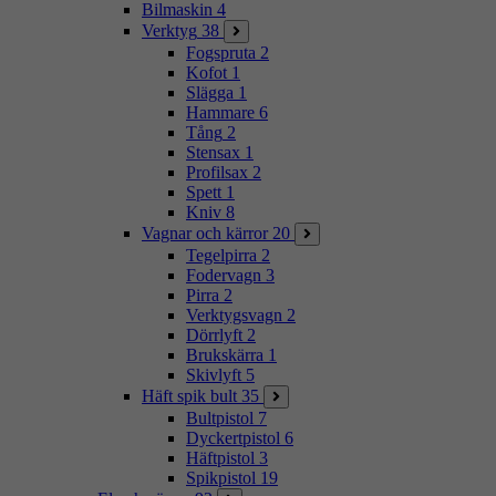
Bilmaskin
4
Verktyg
38
Fogspruta
2
Kofot
1
Slägga
1
Hammare
6
Tång
2
Stensax
1
Profilsax
2
Spett
1
Kniv
8
Vagnar och kärror
20
Tegelpirra
2
Fodervagn
3
Pirra
2
Verktygsvagn
2
Dörrlyft
2
Brukskärra
1
Skivlyft
5
Häft spik bult
35
Bultpistol
7
Dyckertpistol
6
Häftpistol
3
Spikpistol
19