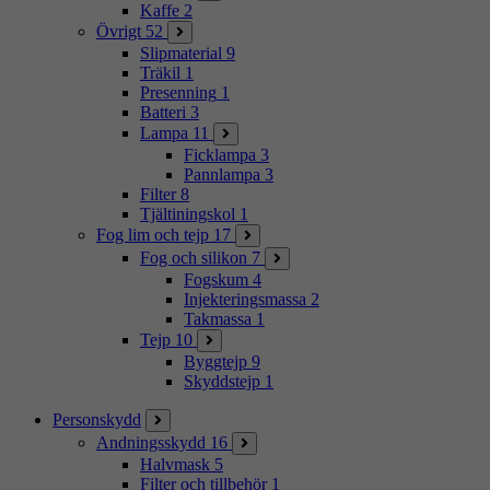
Kaffe
2
Övrigt
52
Slipmaterial
9
Träkil
1
Presenning
1
Batteri
3
Lampa
11
Ficklampa
3
Pannlampa
3
Filter
8
Tjältiningskol
1
Fog lim och tejp
17
Fog och silikon
7
Fogskum
4
Injekteringsmassa
2
Takmassa
1
Tejp
10
Byggtejp
9
Skyddstejp
1
Personskydd
Andningsskydd
16
Halvmask
5
Filter och tillbehör
1