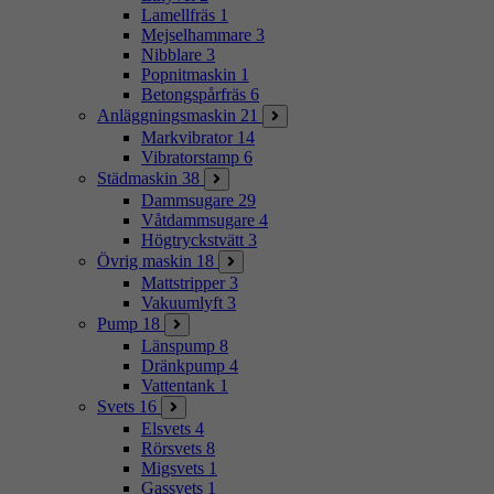
Lamellfräs
1
Mejselhammare
3
Nibblare
3
Popnitmaskin
1
Betongspårfräs
6
Anläggningsmaskin
21
Markvibrator
14
Vibratorstamp
6
Städmaskin
38
Dammsugare
29
Våtdammsugare
4
Högtryckstvätt
3
Övrig maskin
18
Mattstripper
3
Vakuumlyft
3
Pump
18
Länspump
8
Dränkpump
4
Vattentank
1
Svets
16
Elsvets
4
Rörsvets
8
Migsvets
1
Gassvets
1