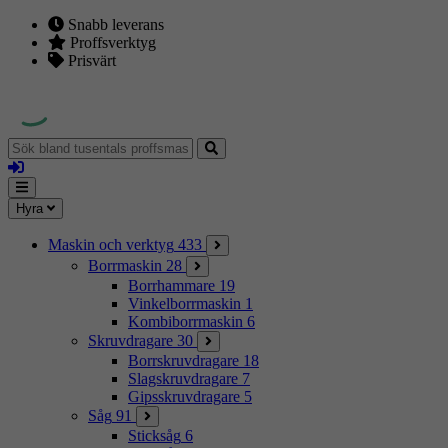
Snabb leverans
Proffsverktyg
Prisvärt
Sök
bland
Logga
tusentals
in
proffsmaskiner
Mina
Meny
Hyra
sidor
Maskin och verktyg
433
Borrmaskin
28
Borrhammare
19
Vinkelborrmaskin
1
Kombiborrmaskin
6
Skruvdragare
30
Borrskruvdragare
18
Slagskruvdragare
7
Gipsskruvdragare
5
Såg
91
Sticksåg
6