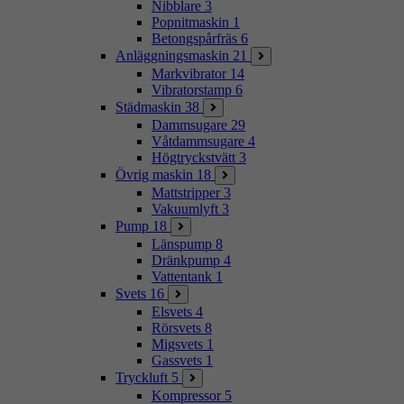
Nibblare
3
Popnitmaskin
1
Betongspårfräs
6
Anläggningsmaskin
21
Markvibrator
14
Vibratorstamp
6
Städmaskin
38
Dammsugare
29
Våtdammsugare
4
Högtryckstvätt
3
Övrig maskin
18
Mattstripper
3
Vakuumlyft
3
Pump
18
Länspump
8
Dränkpump
4
Vattentank
1
Svets
16
Elsvets
4
Rörsvets
8
Migsvets
1
Gassvets
1
Tryckluft
5
Kompressor
5