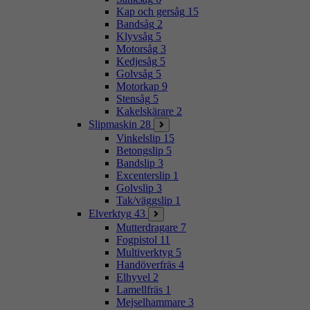
Kap och gersåg
15
Bandsåg
2
Klyvsåg
5
Motorsåg
3
Kedjesåg
5
Golvsåg
5
Motorkap
9
Stensåg
5
Kakelskärare
2
Slipmaskin
28
Vinkelslip
15
Betongslip
5
Bandslip
3
Excenterslip
1
Golvslip
3
Tak/väggslip
1
Elverktyg
43
Mutterdragare
7
Fogpistol
11
Multiverktyg
5
Handöverfräs
4
Elhyvel
2
Lamellfräs
1
Mejselhammare
3