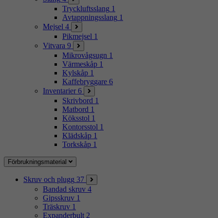
Tryckluftsslang
1
Avtappningsslang
1
Mejsel
4
Pikmejsel
1
Vitvara
9
Mikrovågsugn
1
Värmeskåp
1
Kylskåp
1
Kaffebryggare
6
Inventarier
6
Skrivbord
1
Matbord
1
Köksstol
1
Kontorsstol
1
Klädskåp
1
Torkskåp
1
Förbrukningsmaterial
Skruv och plugg
37
Bandad skruv
4
Gipsskruv
1
Träskruv
1
Expanderbult
2