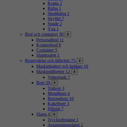
Kratta
2
Räfsa
1
Skottkärra
1
Skyffel
7
Spade
2
Yxa
1
Bod och container
30
Personalbod
11
Kontorsbod
8
Container
5
Slamtoalett
1
Reservdelar och tillbehör
75
Maskinbatteri och laddare
10
Maskintillbehör
12
Vattentank
7
Borr
29
Träborr
3
Metallborr
4
Betongborr
10
Kakelborr
3
Hålsåg
7
Slang
4
Tryckluftsslang
1
Avtappningsslang
1