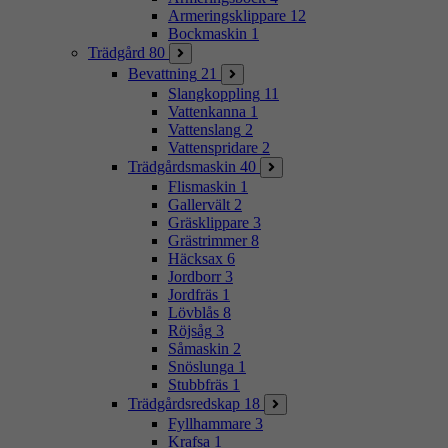
Armeringsklippare
12
Bockmaskin
1
Trädgård
80
Bevattning
21
Slangkoppling
11
Vattenkanna
1
Vattenslang
2
Vattenspridare
2
Trädgårdsmaskin
40
Flismaskin
1
Gallervält
2
Gräsklippare
3
Grästrimmer
8
Häcksax
6
Jordborr
3
Jordfräs
1
Lövblås
8
Röjsåg
3
Såmaskin
2
Snöslunga
1
Stubbfräs
1
Trädgårdsredskap
18
Fyllhammare
3
Krafsa
1