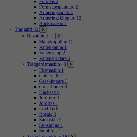
Formlås
2
Formstagspännare
2
Armeringsbock
4
Armeringsklippare
12
Bockmaskin
1
Trädgård
80
Bevattning
21
Slangkoppling
11
Vattenkanna
1
Vattenslang
2
Vattenspridare
2
Trädgårdsmaskin
40
Flismaskin
1
Gallervält
2
Gräsklippare
3
Grästrimmer
8
Häcksax
6
Jordborr
3
Jordfräs
1
Lövblås
8
Röjsåg
3
Såmaskin
2
Snöslunga
1
Stubbfräs
1
Trädgårdsredskap
18