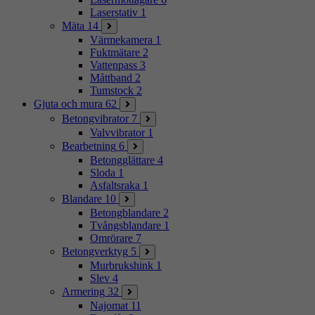
Laserstativ
1
Mäta
14
Värmekamera
1
Fuktmätare
2
Vattenpass
3
Måttband
2
Tumstock
2
Gjuta och mura
62
Betongvibrator
7
Valvvibrator
1
Bearbetning
6
Betongglättare
4
Sloda
1
Asfaltsraka
1
Blandare
10
Betongblandare
2
Tvångsblandare
1
Omrörare
7
Betongverktyg
5
Murbrukshink
1
Slev
4
Armering
32
Najomat
11