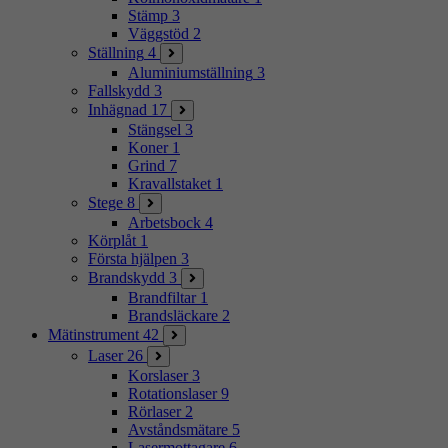
Stämp
3
Väggstöd
2
Ställning
4
Aluminiumställning
3
Fallskydd
3
Inhägnad
17
Stängsel
3
Koner
1
Grind
7
Kravallstaket
1
Stege
8
Arbetsbock
4
Körplåt
1
Första hjälpen
3
Brandskydd
3
Brandfiltar
1
Brandsläckare
2
Mätinstrument
42
Laser
26
Korslaser
3
Rotationslaser
9
Rörlaser
2
Avståndsmätare
5
Lasermottagare
6