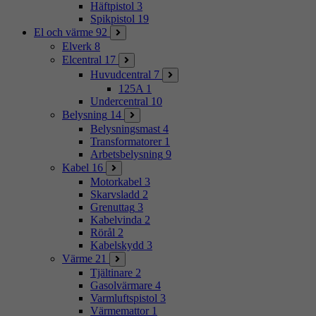
Häftpistol
3
Spikpistol
19
El och värme
92
Elverk
8
Elcentral
17
Huvudcentral
7
125A
1
Undercentral
10
Belysning
14
Belysningsmast
4
Transformatorer
1
Arbetsbelysning
9
Kabel
16
Motorkabel
3
Skarvsladd
2
Grenuttag
3
Kabelvinda
2
Rörål
2
Kabelskydd
3
Värme
21
Tjältinare
2
Gasolvärmare
4
Varmluftspistol
3
Värmemattor
1