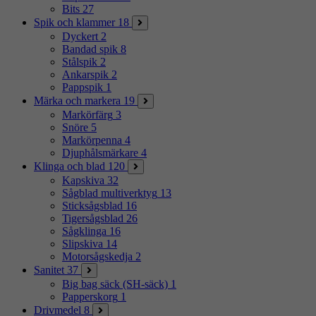
Bits
27
Spik och klammer
18
Dyckert
2
Bandad spik
8
Stålspik
2
Ankarspik
2
Pappspik
1
Märka och markera
19
Markörfärg
3
Snöre
5
Markörpenna
4
Djuphålsmärkare
4
Klinga och blad
120
Kapskiva
32
Sågblad multiverktyg
13
Sticksågsblad
16
Tigersågsblad
26
Sågklinga
16
Slipskiva
14
Motorsågskedja
2
Sanitet
37
Big bag säck (SH-säck)
1
Papperskorg
1
Drivmedel
8