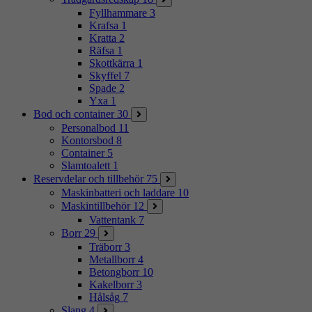
Fyllhammare
3
Krafsa
1
Kratta
2
Räfsa
1
Skottkärra
1
Skyffel
7
Spade
2
Yxa
1
Bod och container
30
Personalbod
11
Kontorsbod
8
Container
5
Slamtoalett
1
Reservdelar och tillbehör
75
Maskinbatteri och laddare
10
Maskintillbehör
12
Vattentank
7
Borr
29
Träborr
3
Metallborr
4
Betongborr
10
Kakelborr
3
Hålsåg
7
Slang
4