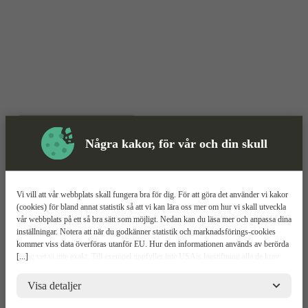
Några kakor, för vår och din skull
Vi vill att vår webbplats skall fungera bra för dig. För att göra det använder vi kakor
Sågblad
Mer information
(cookies) för bland annat statistik så att vi kan lära oss mer om hur vi skall utveckla
vår webbplats på ett så bra sätt som möjligt. Nedan kan du läsa mer och anpassa dina
Berner Metalline
inställningar. Notera att när du godkänner statistik och marknadsförings-cookies
kommer viss data överföras utanför EU. Hur den informationen används av berörda
[...]
bolag vet vi inte exakt. Till exempel uppfyller inte USA:s lagstiftning alla de krav
Progressiv tandning
gällande hantering av personuppgifter som ställs inom EU, vilket kan innebära vissa
Blad i bi-metall
risker för dina personuppgifter. De berörda bolagen måste lämna över uppgifter till
Visa detaljer
Passar de flesta metaller och material
brottsbekämpande myndigheter i USA om de får en sådan begäran. Det kan dock
vara svårt eller omöjligt för dig att hävda dina rättigheter, t.ex. rätten till radering,