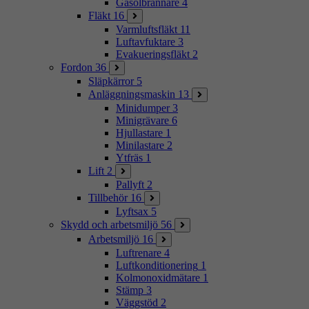
Gasolbrännare
4
Fläkt
16
Varmluftsfläkt
11
Luftavfuktare
3
Evakueringsfläkt
2
Fordon
36
Släpkärror
5
Anläggningsmaskin
13
Minidumper
3
Minigrävare
6
Hjullastare
1
Minilastare
2
Ytfräs
1
Lift
2
Pallyft
2
Tillbehör
16
Lyftsax
5
Skydd och arbetsmiljö
56
Arbetsmiljö
16
Luftrenare
4
Luftkonditionering
1
Kolmonoxidmätare
1
Stämp
3
Väggstöd
2