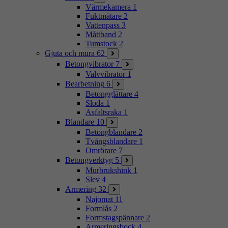
Värmekamera
1
Fuktmätare
2
Vattenpass
3
Måttband
2
Tumstock
2
Gjuta och mura
62
Betongvibrator
7
Valvvibrator
1
Bearbetning
6
Betongglättare
4
Sloda
1
Asfaltsraka
1
Blandare
10
Betongblandare
2
Tvångsblandare
1
Omrörare
7
Betongverktyg
5
Murbrukshink
1
Slev
4
Armering
32
Najomat
11
Formlås
2
Formstagspännare
2
Armeringsbock
4