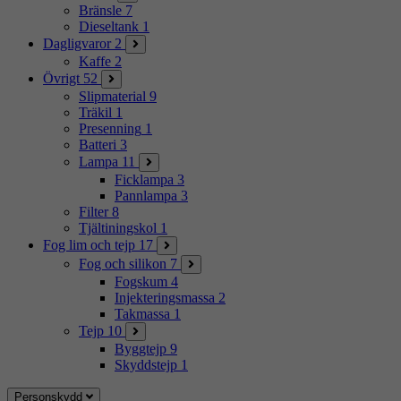
Bränsle
7
Dieseltank
1
Dagligvaror
2
Kaffe
2
Övrigt
52
Slipmaterial
9
Träkil
1
Presenning
1
Batteri
3
Lampa
11
Ficklampa
3
Pannlampa
3
Filter
8
Tjältiningskol
1
Fog lim och tejp
17
Fog och silikon
7
Fogskum
4
Injekteringsmassa
2
Takmassa
1
Tejp
10
Byggtejp
9
Skyddstejp
1
Personskydd