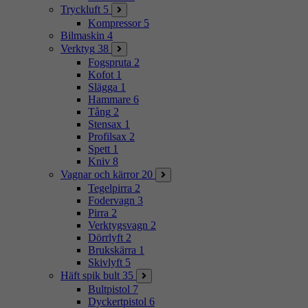
Tryckluft
5
Kompressor
5
Bilmaskin
4
Verktyg
38
Fogspruta
2
Kofot
1
Slägga
1
Hammare
6
Tång
2
Stensax
1
Profilsax
2
Spett
1
Kniv
8
Vagnar och kärror
20
Tegelpirra
2
Fodervagn
3
Pirra
2
Verktygsvagn
2
Dörrlyft
2
Brukskärra
1
Skivlyft
5
Häft spik bult
35
Bultpistol
7
Dyckertpistol
6