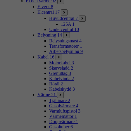
El och värme
92
Elverk
8
Elcentral
17
Huvudcentral
7
125A
1
Undercentral
10
Belysning
14
Belysningsmast
4
Transformatorer
1
Arbetsbelysning
9
Kabel
16
Motorkabel
3
Skarvsladd
2
Grenuttag
3
Kabelvinda
2
Rörål
2
Kabelskydd
3
Värme
21
Tjältinare
2
Gasolvärmare
4
Varmluftspistol
3
Värmemattor
1
Doppvärmare
1
Gasoltuber
6