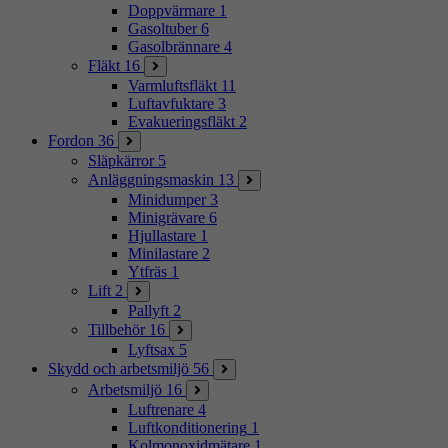
Doppvärmare
1
Gasoltuber
6
Gasolbrännare
4
Fläkt
16
Varmluftsfläkt
11
Luftavfuktare
3
Evakueringsfläkt
2
Fordon
36
Släpkärror
5
Anläggningsmaskin
13
Minidumper
3
Minigrävare
6
Hjullastare
1
Minilastare
2
Ytfräs
1
Lift
2
Pallyft
2
Tillbehör
16
Lyftsax
5
Skydd och arbetsmiljö
56
Arbetsmiljö
16
Luftrenare
4
Luftkonditionering
1
Kolmonoxidmätare
1