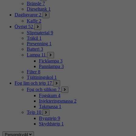
Bränsle
7
Dieseltank
1
Dagligvaror
2
Kaffe
2
Övrigt
52
Slipmaterial
9
Träkil
1
Presenning
1
Batteri
3
Lampa
11
Ficklampa
3
Pannlampa
3
Filter
8
Tjältiningskol
1
Fog lim och tejp
17
Fog och silikon
7
Fogskum
4
Injekteringsmassa
2
Takmassa
1
Tejp
10
Byggtejp
9
Skyddstejp
1
Personskydd