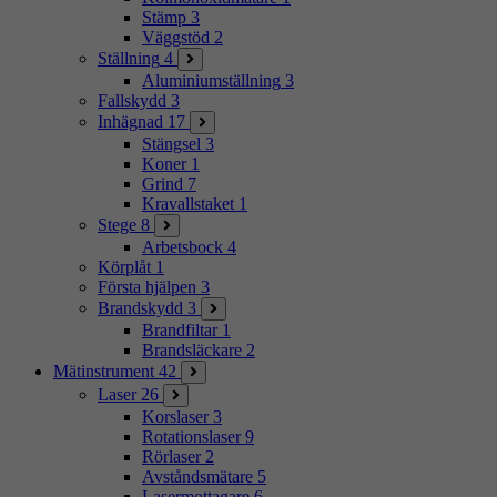
Stämp
3
Väggstöd
2
Ställning
4
Aluminiumställning
3
Fallskydd
3
Inhägnad
17
Stängsel
3
Koner
1
Grind
7
Kravallstaket
1
Stege
8
Arbetsbock
4
Körplåt
1
Första hjälpen
3
Brandskydd
3
Brandfiltar
1
Brandsläckare
2
Mätinstrument
42
Laser
26
Korslaser
3
Rotationslaser
9
Rörlaser
2
Avståndsmätare
5
Lasermottagare
6