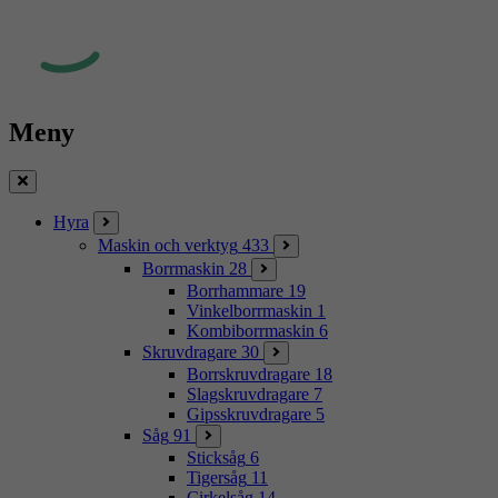
Meny
Stäng
Hyra
Maskin och verktyg
433
Borrmaskin
28
Borrhammare
19
Vinkelborrmaskin
1
Kombiborrmaskin
6
Skruvdragare
30
Borrskruvdragare
18
Slagskruvdragare
7
Gipsskruvdragare
5
Såg
91
Sticksåg
6
Tigersåg
11
Cirkelsåg
14