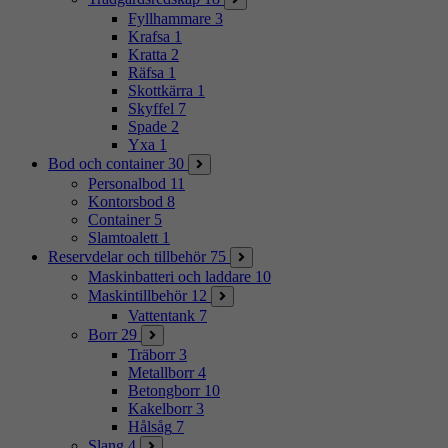
Fyllhammare
3
Krafsa
1
Kratta
2
Räfsa
1
Skottkärra
1
Skyffel
7
Spade
2
Yxa
1
Bod och container
30
Personalbod
11
Kontorsbod
8
Container
5
Slamtoalett
1
Reservdelar och tillbehör
75
Maskinbatteri och laddare
10
Maskintillbehör
12
Vattentank
7
Borr
29
Träborr
3
Metallborr
4
Betongborr
10
Kakelborr
3
Hålsåg
7
Slang
4