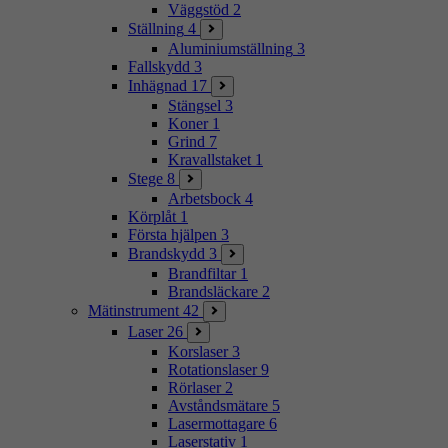
Väggstöd
2
Ställning
4
Aluminiumställning
3
Fallskydd
3
Inhägnad
17
Stängsel
3
Koner
1
Grind
7
Kravallstaket
1
Stege
8
Arbetsbock
4
Körplåt
1
Första hjälpen
3
Brandskydd
3
Brandfiltar
1
Brandsläckare
2
Mätinstrument
42
Laser
26
Korslaser
3
Rotationslaser
9
Rörlaser
2
Avståndsmätare
5
Lasermottagare
6
Laserstativ
1