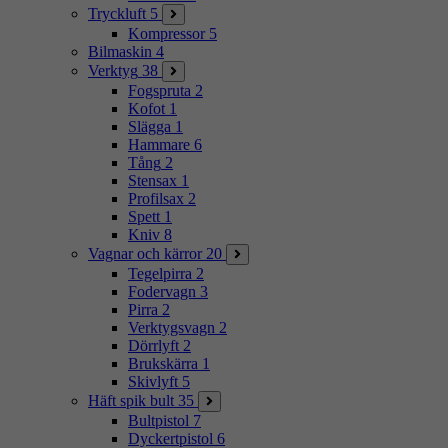
Tryckluft
5
Kompressor
5
Bilmaskin
4
Verktyg
38
Fogspruta
2
Kofot
1
Slägga
1
Hammare
6
Tång
2
Stensax
1
Profilsax
2
Spett
1
Kniv
8
Vagnar och kärror
20
Tegelpirra
2
Fodervagn
3
Pirra
2
Verktygsvagn
2
Dörrlyft
2
Brukskärra
1
Skivlyft
5
Häft spik bult
35
Bultpistol
7
Dyckertpistol
6