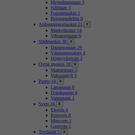
Mejselhammare
3
Nibblare
3
Popnitmaskin
1
Betongspårfräs
6
Anläggningsmaskin
21
Markvibrator
14
Vibratorstamp
6
Städmaskin
38
Dammsugare
29
Våtdammsugare
4
Högtryckstvätt
3
Övrig maskin
18
Mattstripper
3
Vakuumlyft
3
Pump
18
Länspump
8
Dränkpump
4
Vattentank
1
Svets
16
Elsvets
4
Rörsvets
8
Migsvets
1
Gassvets
1
Tryckluft
5