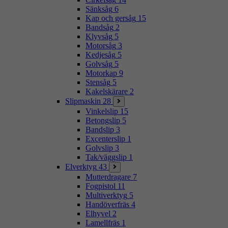
Sänksåg
6
Kap och gersåg
15
Bandsåg
2
Klyvsåg
5
Motorsåg
3
Kedjesåg
5
Golvsåg
5
Motorkap
9
Stensåg
5
Kakelskärare
2
Slipmaskin
28
Vinkelslip
15
Betongslip
5
Bandslip
3
Excenterslip
1
Golvslip
3
Tak/väggslip
1
Elverktyg
43
Mutterdragare
7
Fogpistol
11
Multiverktyg
5
Handöverfräs
4
Elhyvel
2
Lamellfräs
1