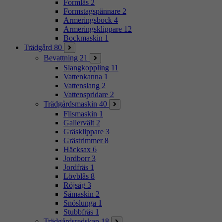
Formlås
2
Formstagspännare
2
Armeringsbock
4
Armeringsklippare
12
Bockmaskin
1
Trädgård
80
Bevattning
21
Slangkoppling
11
Vattenkanna
1
Vattenslang
2
Vattenspridare
2
Trädgårdsmaskin
40
Flismaskin
1
Gallervält
2
Gräsklippare
3
Grästrimmer
8
Häcksax
6
Jordborr
3
Jordfräs
1
Lövblås
8
Röjsåg
3
Såmaskin
2
Snöslunga
1
Stubbfräs
1
Trädgårdsredskap
18