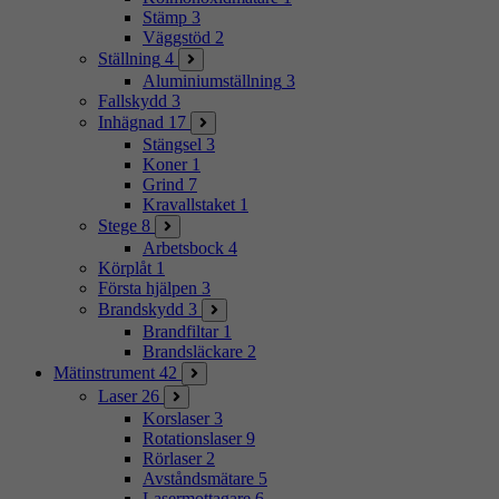
Stämp
3
Väggstöd
2
Ställning
4
Aluminiumställning
3
Fallskydd
3
Inhägnad
17
Stängsel
3
Koner
1
Grind
7
Kravallstaket
1
Stege
8
Arbetsbock
4
Körplåt
1
Första hjälpen
3
Brandskydd
3
Brandfiltar
1
Brandsläckare
2
Mätinstrument
42
Laser
26
Korslaser
3
Rotationslaser
9
Rörlaser
2
Avståndsmätare
5
Lasermottagare
6