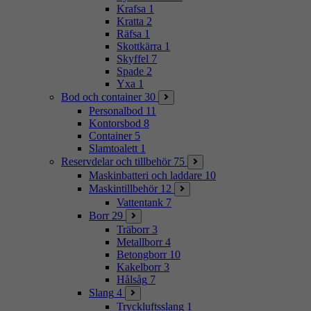
Krafsa
1
Kratta
2
Räfsa
1
Skottkärra
1
Skyffel
7
Spade
2
Yxa
1
Bod och container
30
Personalbod
11
Kontorsbod
8
Container
5
Slamtoalett
1
Reservdelar och tillbehör
75
Maskinbatteri och laddare
10
Maskintillbehör
12
Vattentank
7
Borr
29
Träborr
3
Metallborr
4
Betongborr
10
Kakelborr
3
Hålsåg
7
Slang
4
Tryckluftsslang
1