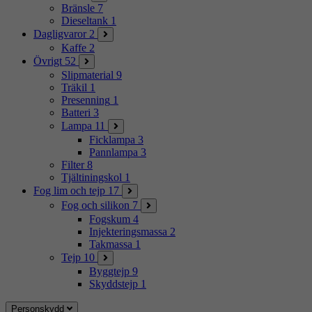
Bränsle
7
Dieseltank
1
Dagligvaror
2
Kaffe
2
Övrigt
52
Slipmaterial
9
Träkil
1
Presenning
1
Batteri
3
Lampa
11
Ficklampa
3
Pannlampa
3
Filter
8
Tjältiningskol
1
Fog lim och tejp
17
Fog och silikon
7
Fogskum
4
Injekteringsmassa
2
Takmassa
1
Tejp
10
Byggtejp
9
Skyddstejp
1
Personskydd