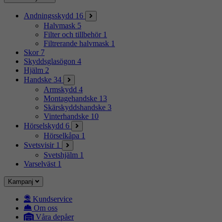
Andningsskydd
16
Halvmask
5
Filter och tillbehör
1
Filtrerande halvmask
1
Skor
7
Skyddsglasögon
4
Hjälm
2
Handske
34
Armskydd
4
Montagehandske
13
Skärskyddshandske
3
Vinterhandske
10
Hörselskydd
6
Hörselkåpa
1
Svetsvisir
1
Svetshjälm
1
Varselväst
1
Kampanj
Kundservice
Om oss
Våra depåer