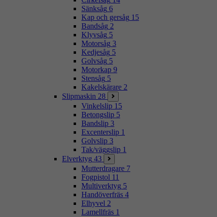
Sänksåg
6
Kap och gersåg
15
Bandsåg
2
Klyvsåg
5
Motorsåg
3
Kedjesåg
5
Golvsåg
5
Motorkap
9
Stensåg
5
Kakelskärare
2
Slipmaskin
28
Vinkelslip
15
Betongslip
5
Bandslip
3
Excenterslip
1
Golvslip
3
Tak/väggslip
1
Elverktyg
43
Mutterdragare
7
Fogpistol
11
Multiverktyg
5
Handöverfräs
4
Elhyvel
2
Lamellfräs
1