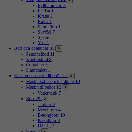
Fyllhammare
3
Krafsa
1
Kratta
2
Räfsa
1
Skottkärra
1
Skyffel
7
Spade
2
Yxa
1
Bod och container
30
Personalbod
11
Kontorsbod
8
Container
5
Slamtoalett
1
Reservdelar och tillbehör
75
Maskinbatteri och laddare
10
Maskintillbehör
12
Vattentank
7
Borr
29
Träborr
3
Metallborr
4
Betongborr
10
Kakelborr
3
Hålsåg
7
Slang
4