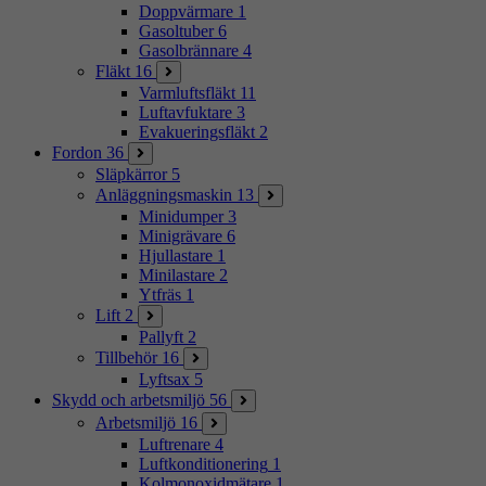
Doppvärmare
1
Gasoltuber
6
Gasolbrännare
4
Fläkt
16
Varmluftsfläkt
11
Luftavfuktare
3
Evakueringsfläkt
2
Fordon
36
Släpkärror
5
Anläggningsmaskin
13
Minidumper
3
Minigrävare
6
Hjullastare
1
Minilastare
2
Ytfräs
1
Lift
2
Pallyft
2
Tillbehör
16
Lyftsax
5
Skydd och arbetsmiljö
56
Arbetsmiljö
16
Luftrenare
4
Luftkonditionering
1
Kolmonoxidmätare
1