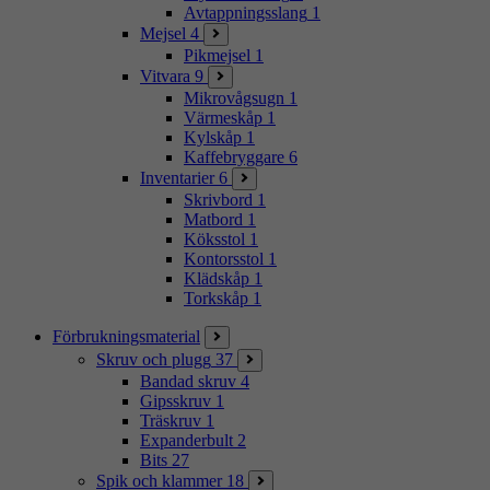
Avtappningsslang
1
Mejsel
4
Pikmejsel
1
Vitvara
9
Mikrovågsugn
1
Värmeskåp
1
Kylskåp
1
Kaffebryggare
6
Inventarier
6
Skrivbord
1
Matbord
1
Köksstol
1
Kontorsstol
1
Klädskåp
1
Torkskåp
1
Förbrukningsmaterial
Skruv och plugg
37
Bandad skruv
4
Gipsskruv
1
Träskruv
1
Expanderbult
2
Bits
27
Spik och klammer
18