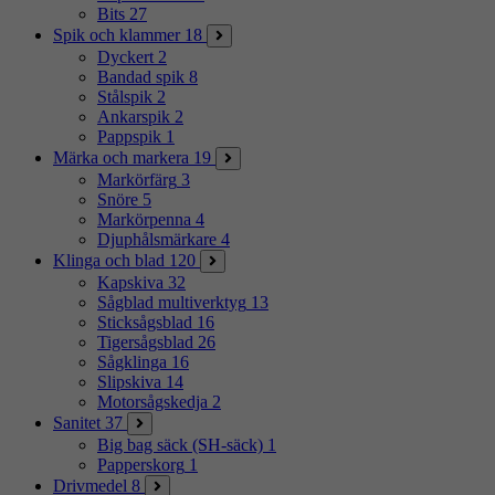
Bits
27
Spik och klammer
18
Dyckert
2
Bandad spik
8
Stålspik
2
Ankarspik
2
Pappspik
1
Märka och markera
19
Markörfärg
3
Snöre
5
Markörpenna
4
Djuphålsmärkare
4
Klinga och blad
120
Kapskiva
32
Sågblad multiverktyg
13
Sticksågsblad
16
Tigersågsblad
26
Sågklinga
16
Slipskiva
14
Motorsågskedja
2
Sanitet
37
Big bag säck (SH-säck)
1
Papperskorg
1
Drivmedel
8