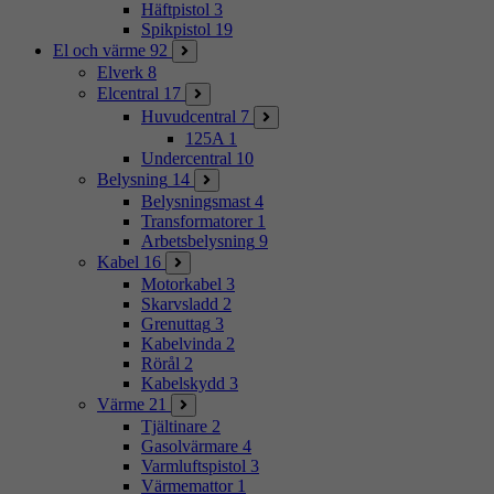
Häftpistol
3
Spikpistol
19
El och värme
92
Elverk
8
Elcentral
17
Huvudcentral
7
125A
1
Undercentral
10
Belysning
14
Belysningsmast
4
Transformatorer
1
Arbetsbelysning
9
Kabel
16
Motorkabel
3
Skarvsladd
2
Grenuttag
3
Kabelvinda
2
Rörål
2
Kabelskydd
3
Värme
21
Tjältinare
2
Gasolvärmare
4
Varmluftspistol
3
Värmemattor
1