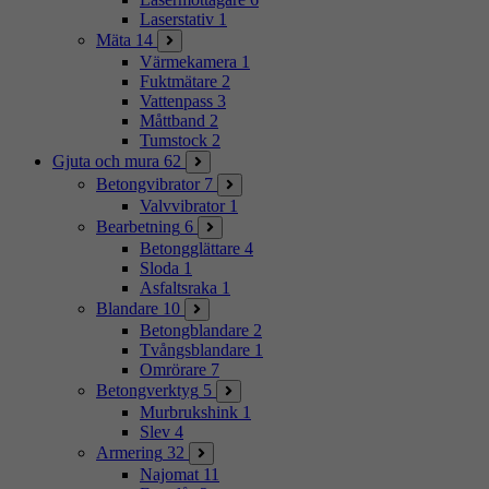
Laserstativ
1
Mäta
14
Värmekamera
1
Fuktmätare
2
Vattenpass
3
Måttband
2
Tumstock
2
Gjuta och mura
62
Betongvibrator
7
Valvvibrator
1
Bearbetning
6
Betongglättare
4
Sloda
1
Asfaltsraka
1
Blandare
10
Betongblandare
2
Tvångsblandare
1
Omrörare
7
Betongverktyg
5
Murbrukshink
1
Slev
4
Armering
32
Najomat
11