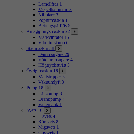
Lamellfräs
1
Mejselhammare
3
Nibblare
3
Popnitmaskin
1
Betongspårfräs
6
Anläggningsmaskin
22
Markvibrator
15
Vibratorstamp
6
Städmaskin
38
Dammsugare
29
Våtdammsugare
4
Högtryckstvätt
3
Övrig maskin
18
Mattstripper
3
Vakuumlyft
3
Pump
18
Länspump
8
Dränkpump
4
Vattentank
1
Svets
16
Elsvets
4
Rörsvets
8
Migsvets
1
Gassvets
1