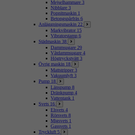
Mejselhammare
3
Nibblare
3
Popnitmaskin
1
Betongspårfräs
6
Anläggningsmaskin
22
Markvibrator
15
Vibratorstamp
6
Städmaskin
38
Dammsugare
29
Våtdammsugare
4
Högtryckstvätt
3
Övrig maskin
18
Mattstripper
3
Vakuumlyft
3
Pump
18
Länspump
8
Dränkpump
4
Vattentank
1
Svets
16
Elsvets
4
Rörsvets
8
Migsvets
1
Gassvets
1
Tryckluft
5