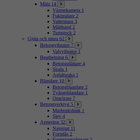
Mäta
14
Värmekamera
1
Fuktmätare
2
Vattenpass
3
Måttband
2
Tumstock
2
Gjuta och mura
62
Betongvibrator
7
Valvvibrator
1
Bearbetning
6
Betongglättare
4
Sloda
1
Asfaltsraka
1
Blandare
10
Betongblandare
2
Tvångsblandare
1
Omrörare
7
Betongverktyg
5
Murbrukshink
1
Slev
4
Armering
32
Najomat
11
Formlås
2
Formstagspännare
2