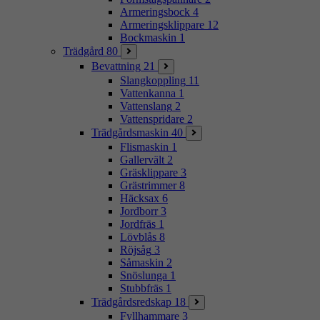
Armeringsbock
4
Armeringsklippare
12
Bockmaskin
1
Trädgård
80
Bevattning
21
Slangkoppling
11
Vattenkanna
1
Vattenslang
2
Vattenspridare
2
Trädgårdsmaskin
40
Flismaskin
1
Gallervält
2
Gräsklippare
3
Grästrimmer
8
Häcksax
6
Jordborr
3
Jordfräs
1
Lövblås
8
Röjsåg
3
Såmaskin
2
Snöslunga
1
Stubbfräs
1
Trädgårdsredskap
18
Fyllhammare
3