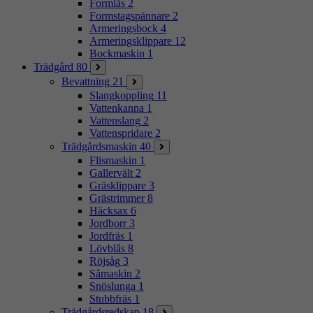
Formlås
2
Formstagspännare
2
Armeringsbock
4
Armeringsklippare
12
Bockmaskin
1
Trädgård
80
Bevattning
21
Slangkoppling
11
Vattenkanna
1
Vattenslang
2
Vattenspridare
2
Trädgårdsmaskin
40
Flismaskin
1
Gallervält
2
Gräsklippare
3
Grästrimmer
8
Häcksax
6
Jordborr
3
Jordfräs
1
Lövblås
8
Röjsåg
3
Såmaskin
2
Snöslunga
1
Stubbfräs
1
Trädgårdsredskap
18