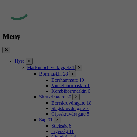
Meny
Stäng
Hyra
Maskin och verktyg
434
Borrmaskin
28
Borrhammare
19
Vinkelborrmaskin
1
Kombiborrmaskin
6
Skruvdragare
30
Borrskruvdragare
18
Slagskruvdragare
7
Gipsskruvdragare
5
Såg
91
Sticksåg
6
Tigersåg
11
Cirkelsåg
14