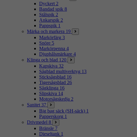
Dyckert
2
Bandad spik
8
Stålspik
2
Ankarspik
2
Pappspik
1
Märka och markera
19
Markörfärg
3
Snöre
5
Markörpenna
4
Djuphålsmärkare
4
Klinga och blad
120
Kapskiva
32
Sågblad multiverktyg
13
Sticksågsblad
16
Tigersågsblad
26
Sågklinga
16
Slipskiva
14
Motorsågskedja
2
Sanitet
37
Big bag säck (SH-säck)
1
Papperskorg
1
Drivmedel
8
Bränsle
7
Dieseltank
1