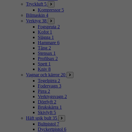
Tryckluft
5
Kompressor
5
Bilmaskin
4
Verktyg
38
Fogspruta
2
Kofot
1
Slägga
1
Hammare
6
Tång
2
Stensax
1
Profilsax
2
Spett
1
Kniv
8
Vagnar och kärror
20
Tegelpirra
2
Fodervagn
3
Pirra
2
Verktygsvagn
2
Dörrlyft
2
Brukskärra
1
Skivlyft
5
Häft spik bult
35
Bultpistol
7
Dyckertpistol
6