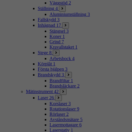
Väggstöd
2
Ställning
4
Aluminiumställning
3
Fallskydd
3
Inhägnad
17
Stängsel
3
Koner
1
Grind
7
Kravallstaket
1
Stege
8
Arbetsbock
4
Körplåt
1
Första hjälpen
3
Brandskydd
3
Brandfiltar
1
Brandsläckare
2
Mätinstrument
42
Laser
26
Korslaser
3
Rotationslaser
9
Rörlaser
2
Avståndsmätare
5
Lasermottagare
6
Laserstativ
1