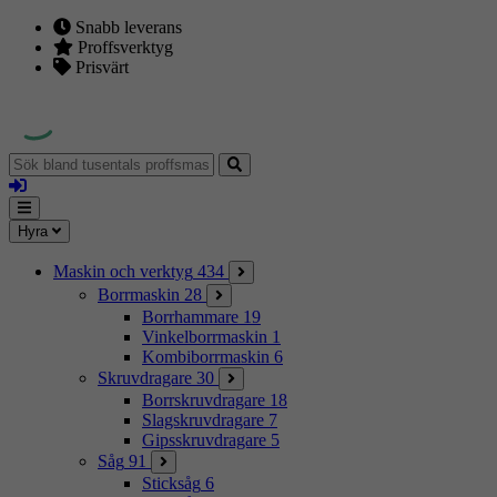
Snabb leverans
Proffsverktyg
Prisvärt
Sök
bland
Logga
tusentals
in
proffsmaskiner
Mina
Meny
Hyra
sidor
Maskin och verktyg
434
Borrmaskin
28
Borrhammare
19
Vinkelborrmaskin
1
Kombiborrmaskin
6
Skruvdragare
30
Borrskruvdragare
18
Slagskruvdragare
7
Gipsskruvdragare
5
Såg
91
Sticksåg
6