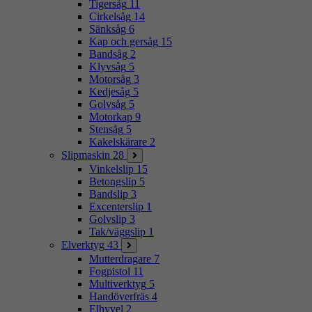
Tigersåg
11
Cirkelsåg
14
Sänksåg
6
Kap och gersåg
15
Bandsåg
2
Klyvsåg
5
Motorsåg
3
Kedjesåg
5
Golvsåg
5
Motorkap
9
Stensåg
5
Kakelskärare
2
Slipmaskin
28
Vinkelslip
15
Betongslip
5
Bandslip
3
Excenterslip
1
Golvslip
3
Tak/väggslip
1
Elverktyg
43
Mutterdragare
7
Fogpistol
11
Multiverktyg
5
Handöverfräs
4
Elhyvel
2