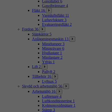
Gasoltuber
6
Gasolbrännare
4
Fläkt
16
Varmluftsfläkt
11
Luftavfuktare
3
Evakueringsfläkt
2
Fordon
36
Släpkärror
5
Anläggningsmaskin
13
Minidumper
3
Minigrävare
6
Hjullastare
1
Minilastare
2
Ytfräs
1
Lift
2
Pallyft
2
Tillbehör
16
Lyftsax
5
Skydd och arbetsmiljö
56
Arbetsmiljö
16
Luftrenare
4
Luftkonditionering
1
Kolmonoxidmätare
1
Stämp
3