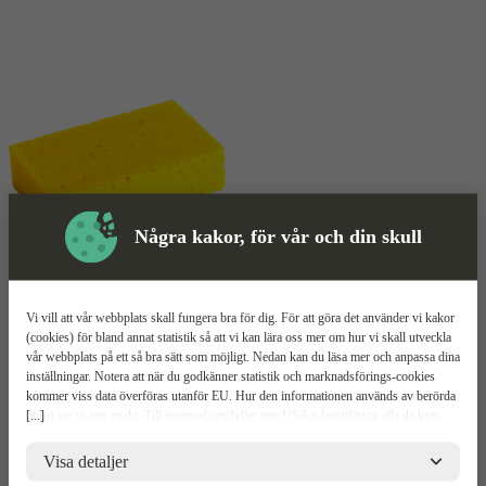
Några kakor, för vår och din skull
Skyddsutrustning
Vi vill att vår webbplats skall fungera bra för dig. För att göra det använder vi kakor
Tvättsvamp
Mer information
(cookies) för bland annat statistik så att vi kan lära oss mer om hur vi skall utveckla
vår webbplats på ett så bra sätt som möjligt. Nedan kan du läsa mer och anpassa dina
inställningar. Notera att när du godkänner statistik och marknadsförings-cookies
Tebo Allsvamp
kommer viss data överföras utanför EU. Hur den informationen används av berörda
[...]
bolag vet vi inte exakt. Till exempel uppfyller inte USA:s lagstiftning alla de krav
gällande hantering av personuppgifter som ställs inom EU, vilket kan innebära vissa
100% polyuretan
risker för dina personuppgifter. De berörda bolagen måste lämna över uppgifter till
Visa detaljer
Grovporig
brottsbekämpande myndigheter i USA om de får en sådan begäran. Det kan dock
Hög uppsugningsförmåga