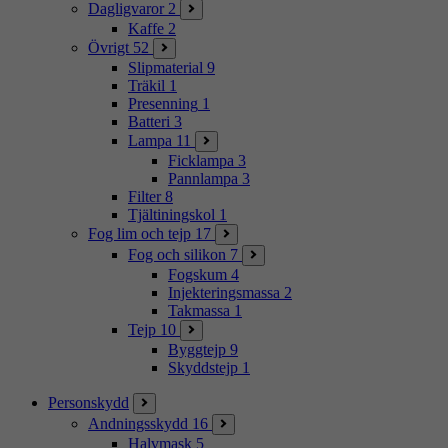
Dagligvaror
2
Kaffe
2
Övrigt
52
Slipmaterial
9
Träkil
1
Presenning
1
Batteri
3
Lampa
11
Ficklampa
3
Pannlampa
3
Filter
8
Tjältiningskol
1
Fog lim och tejp
17
Fog och silikon
7
Fogskum
4
Injekteringsmassa
2
Takmassa
1
Tejp
10
Byggtejp
9
Skyddstejp
1
Personskydd
Andningsskydd
16
Halvmask
5