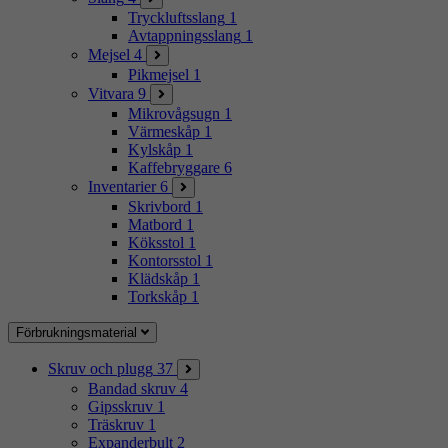
Tryckluftsslang
1
Avtappningsslang
1
Mejsel
4
Pikmejsel
1
Vitvara
9
Mikrovågsugn
1
Värmeskåp
1
Kylskåp
1
Kaffebryggare
6
Inventarier
6
Skrivbord
1
Matbord
1
Köksstol
1
Kontorsstol
1
Klädskåp
1
Torkskåp
1
Förbrukningsmaterial
Skruv och plugg
37
Bandad skruv
4
Gipsskruv
1
Träskruv
1
Expanderbult
2