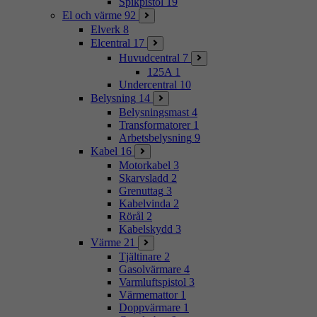
Spikpistol
19
El och värme
92
Elverk
8
Elcentral
17
Huvudcentral
7
125A
1
Undercentral
10
Belysning
14
Belysningsmast
4
Transformatorer
1
Arbetsbelysning
9
Kabel
16
Motorkabel
3
Skarvsladd
2
Grenuttag
3
Kabelvinda
2
Rörål
2
Kabelskydd
3
Värme
21
Tjältinare
2
Gasolvärmare
4
Varmluftspistol
3
Värmemattor
1
Doppvärmare
1