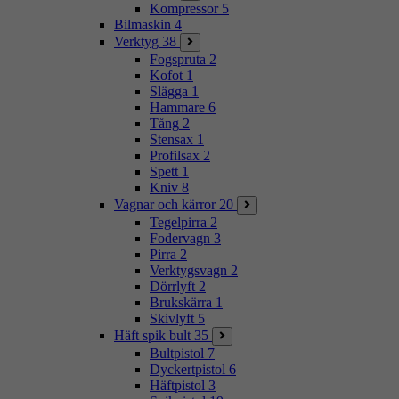
Kompressor
5
Bilmaskin
4
Verktyg
38
Fogspruta
2
Kofot
1
Slägga
1
Hammare
6
Tång
2
Stensax
1
Profilsax
2
Spett
1
Kniv
8
Vagnar och kärror
20
Tegelpirra
2
Fodervagn
3
Pirra
2
Verktygsvagn
2
Dörrlyft
2
Brukskärra
1
Skivlyft
5
Häft spik bult
35
Bultpistol
7
Dyckertpistol
6
Häftpistol
3