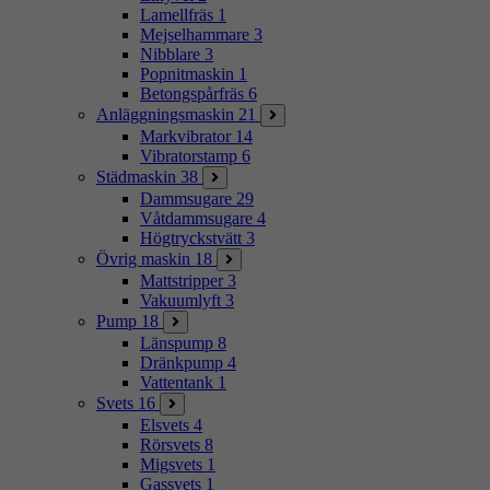
Lamellfräs
1
Mejselhammare
3
Nibblare
3
Popnitmaskin
1
Betongspårfräs
6
Anläggningsmaskin
21
Markvibrator
14
Vibratorstamp
6
Städmaskin
38
Dammsugare
29
Våtdammsugare
4
Högtryckstvätt
3
Övrig maskin
18
Mattstripper
3
Vakuumlyft
3
Pump
18
Länspump
8
Dränkpump
4
Vattentank
1
Svets
16
Elsvets
4
Rörsvets
8
Migsvets
1
Gassvets
1