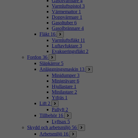
Gasolvärmare
4
Varmluftspistol
3
Värmemattor
1
Doppvärmare
1
Gasoltuber
6
Gasolbrännare
4
Fläkt
16
Varmluftsfläkt
11
Luftavfuktare
3
Evakueringsfläkt
2
Fordon
36
Släpkärror
5
Anläggningsmaskin
13
Minidumper
3
Minigrävare
6
Hjullastare
1
Minilastare
2
Ytfräs
1
Lift
2
Pallyft
2
Tillbehör
16
Lyftsax
5
Skydd och arbetsmiljö
56
Arbetsmiljö
16