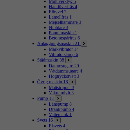
Multiverktyg
5
Handöverfräs
4
Elhyvel
2
Lamellfräs
1
Mejselhammare
3
Nibblare
3
Popnitmaskin
1
Betongspårfräs
6
Anläggningsmaskin
21
Markvibrator
14
Vibratorstamp
6
Städmaskin
38
Dammsugare
29
Våtdammsugare
4
Högtryckstvätt
3
Övrig maskin
18
Mattstripper
3
Vakuumlyft
3
Pump
18
Länspump
8
Dränkpump
4
Vattentank
1
Svets
16
Elsvets
4