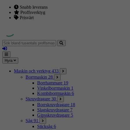
Snabb leverans
Proffsverktyg
Prisvärt
Sök
bland
Logga
tusentals
in
proffsmaskiner
Mina
Meny
Hyra
sidor
Maskin och verktyg
433
Borrmaskin
28
Borrhammare
19
Vinkelborrmaskin
1
Kombiborrmaskin
6
Skruvdragare
30
Borrskruvdragare
18
Slagskruvdragare
7
Gipsskruvdragare
5
Såg
91
Sticksåg
6