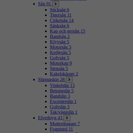
Såg
91
Sticksåg
6
Tigersåg
11
Cirkelsåg
14
Sänksåg
6
Kap och gersåg
15
Bandsåg
2
Klyvsåg
5
Motorsåg
3
Kedjesåg
5
Golvsåg
5
Motorkap
9
Stensåg
5
Kakelskärare
2
Slipmaskin
28
Vinkelslip
15
Betongslip
5
Bandslip
3
Excenterslip
1
Golvslip
3
Tak/väggslip
1
Elverktyg
43
Mutterdragare
7
Fogpistol
11