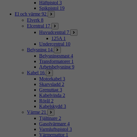
Häftpistol
3
Spikpistol
19
El och värme
92
Elverk
8
Elcentral
17
Huvudcentral
7
125A
1
Undercentral
10
Belysning
14
Belysningsmast
4
Transformatorer
1
Arbetsbelysning
9
Kabel
16
Motorkabel
3
Skarvsladd
2
Grenuttag
3
Kabelvinda
2
Rörål
2
Kabelskydd
3
Värme
21
Tjältinare
2
Gasolvärmare
4
Varmluftspistol
3
Värmemattor
1