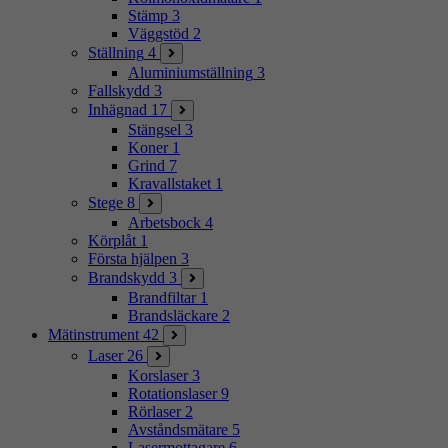
Stämp
3
Väggstöd
2
Ställning
4
Aluminiumställning
3
Fallskydd
3
Inhägnad
17
Stängsel
3
Koner
1
Grind
7
Kravallstaket
1
Stege
8
Arbetsbock
4
Körplåt
1
Första hjälpen
3
Brandskydd
3
Brandfiltar
1
Brandsläckare
2
Mätinstrument
42
Laser
26
Korslaser
3
Rotationslaser
9
Rörlaser
2
Avståndsmätare
5
Lasermottagare
6