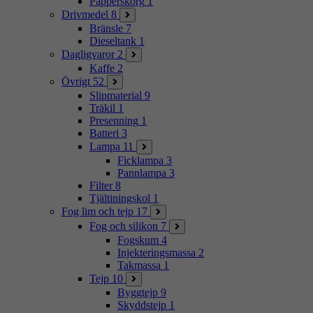
Papperskorg
1
Drivmedel
8
Bränsle
7
Dieseltank
1
Dagligvaror
2
Kaffe
2
Övrigt
52
Slipmaterial
9
Träkil
1
Presenning
1
Batteri
3
Lampa
11
Ficklampa
3
Pannlampa
3
Filter
8
Tjältiningskol
1
Fog lim och tejp
17
Fog och silikon
7
Fogskum
4
Injekteringsmassa
2
Takmassa
1
Tejp
10
Byggtejp
9
Skyddstejp
1