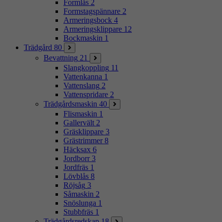
Formlås
2
Formstagspännare
2
Armeringsbock
4
Armeringsklippare
12
Bockmaskin
1
Trädgård
80
Bevattning
21
Slangkoppling
11
Vattenkanna
1
Vattenslang
2
Vattenspridare
2
Trädgårdsmaskin
40
Flismaskin
1
Gallervält
2
Gräsklippare
3
Grästrimmer
8
Häcksax
6
Jordborr
3
Jordfräs
1
Lövblås
8
Röjsåg
3
Såmaskin
2
Snöslunga
1
Stubbfräs
1
Trädgårdsredskap
18