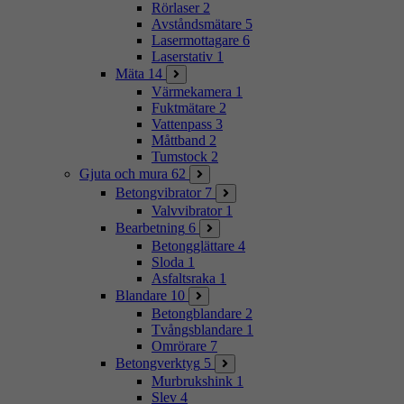
Rörlaser
2
Avståndsmätare
5
Lasermottagare
6
Laserstativ
1
Mäta
14
Värmekamera
1
Fuktmätare
2
Vattenpass
3
Måttband
2
Tumstock
2
Gjuta och mura
62
Betongvibrator
7
Valvvibrator
1
Bearbetning
6
Betongglättare
4
Sloda
1
Asfaltsraka
1
Blandare
10
Betongblandare
2
Tvångsblandare
1
Omrörare
7
Betongverktyg
5
Murbrukshink
1
Slev
4