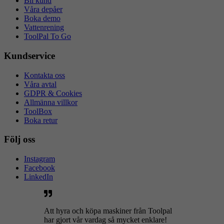
Bli kund
Våra depåer
Boka demo
Vattenrening
ToolPal To Go
Kundservice
Kontakta oss
Våra avtal
GDPR & Cookies
Allmänna villkor
ToolBox
Boka retur
Följ oss
Instagram
Facebook
LinkedIn
Att hyra och köpa maskiner från Toolpal
har gjort vår vardag så mycket enklare!