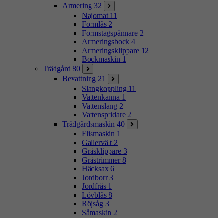
Armering
32
Najomat
11
Formlås
2
Formstagspännare
2
Armeringsbock
4
Armeringsklippare
12
Bockmaskin
1
Trädgård
80
Bevattning
21
Slangkoppling
11
Vattenkanna
1
Vattenslang
2
Vattenspridare
2
Trädgårdsmaskin
40
Flismaskin
1
Gallervält
2
Gräsklippare
3
Grästrimmer
8
Häcksax
6
Jordborr
3
Jordfräs
1
Lövblås
8
Röjsåg
3
Såmaskin
2