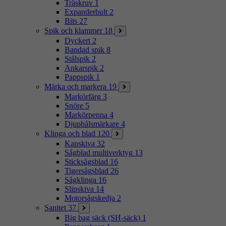
Träskruv
1
Expanderbult
2
Bits
27
Spik och klammer
18
Dyckert
2
Bandad spik
8
Stålspik
2
Ankarspik
2
Pappspik
1
Märka och markera
19
Markörfärg
3
Snöre
5
Markörpenna
4
Djuphålsmärkare
4
Klinga och blad
120
Kapskiva
32
Sågblad multiverktyg
13
Sticksågsblad
16
Tigersågsblad
26
Sågklinga
16
Slipskiva
14
Motorsågskedja
2
Sanitet
37
Big bag säck (SH-säck)
1