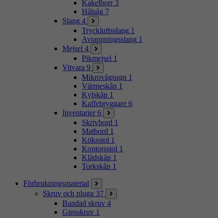
Kakelborr
3
Hålsåg
7
Slang
4
Tryckluftsslang
1
Avtappningsslang
1
Mejsel
4
Pikmejsel
1
Vitvara
9
Mikrovågsugn
1
Värmeskåp
1
Kylskåp
1
Kaffebryggare
6
Inventarier
6
Skrivbord
1
Matbord
1
Köksstol
1
Kontorsstol
1
Klädskåp
1
Torkskåp
1
Förbrukningsmaterial
Skruv och plugg
37
Bandad skruv
4
Gipsskruv
1