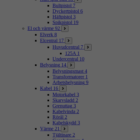
Bultpistol
7
Dyckertpistol
6
Häftpistol
3
Spikpistol
19
El och värme
92
Elverk
8
Elcentral
17
Huvudcentral
7
125A
1
Undercentral
10
Belysning
14
Belysningsmast
4
Transformatorer
1
Arbetsbelysning
9
Kabel
16
Motorkabel
3
Skarvsladd
2
Grenuttag
3
Kabelvinda
2
Rörål
2
Kabelskydd
3
Värme
21
Tjältinare
2