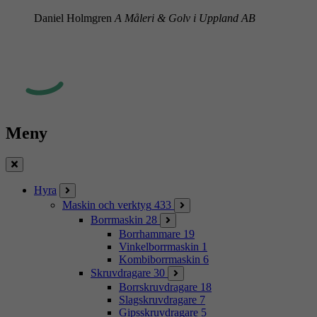
Daniel Holmgren
A Måleri & Golv i Uppland AB
Meny
Stäng
Hyra
Maskin och verktyg
433
Borrmaskin
28
Borrhammare
19
Vinkelborrmaskin
1
Kombiborrmaskin
6
Skruvdragare
30
Borrskruvdragare
18
Slagskruvdragare
7
Gipsskruvdragare
5