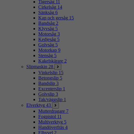
Tigersåg
11
Cirkelsåg
14
Sänksåg
6
Kap och gersåg
15
Bandsåg
2
Klyvsåg
5
Motorsåg
3
Kedjesåg
5
Golvsåg
5
Motorkap
9
Stensåg
5
Kakelskärare
2
Slipmaskin
28
Vinkelslip
15
Betongslip
5
Bandslip
3
Excenterslip
1
Golvslip
3
Tak/väggslip
1
Elverktyg
43
Mutterdragare
7
Fogpistol
11
Multiverktyg
5
Handöverfräs
4
Elhyvel
2