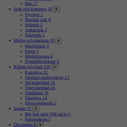
Bits
27
Spik och klammer
18
Dyckert
2
Bandad spik
8
Stålspik
2
Ankarspik
2
Pappspik
1
Märka och markera
19
Markörfärg
3
Snöre
5
Markörpenna
4
Djuphålsmärkare
4
Klinga och blad
120
Kapskiva
32
Sågblad multiverktyg
13
Sticksågsblad
16
Tigersågsblad
26
Sågklinga
16
Slipskiva
14
Motorsågskedja
2
Sanitet
37
Big bag säck (SH-säck)
1
Papperskorg
1
Drivmedel
8