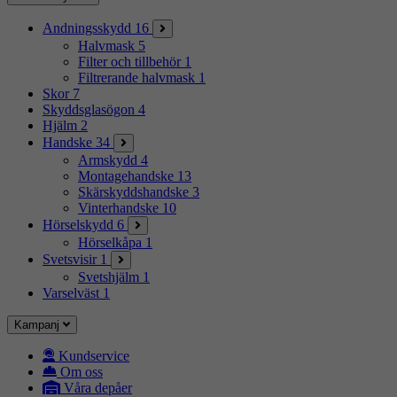
Andningsskydd
16
Halvmask
5
Filter och tillbehör
1
Filtrerande halvmask
1
Skor
7
Skyddsglasögon
4
Hjälm
2
Handske
34
Armskydd
4
Montagehandske
13
Skärskyddshandske
3
Vinterhandske
10
Hörselskydd
6
Hörselkåpa
1
Svetsvisir
1
Svetshjälm
1
Varselväst
1
Kampanj
Kundservice
Om oss
Våra depåer