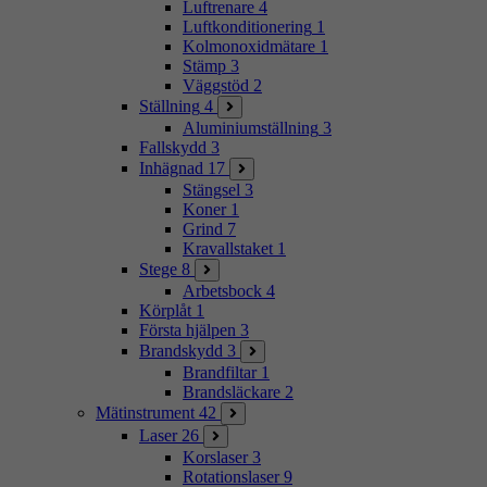
Luftrenare
4
Luftkonditionering
1
Kolmonoxidmätare
1
Stämp
3
Väggstöd
2
Ställning
4
Aluminiumställning
3
Fallskydd
3
Inhägnad
17
Stängsel
3
Koner
1
Grind
7
Kravallstaket
1
Stege
8
Arbetsbock
4
Körplåt
1
Första hjälpen
3
Brandskydd
3
Brandfiltar
1
Brandsläckare
2
Mätinstrument
42
Laser
26
Korslaser
3
Rotationslaser
9