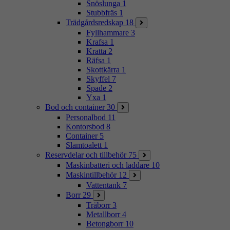
Snöslunga
1
Stubbfräs
1
Trädgårdsredskap
18
Fyllhammare
3
Krafsa
1
Kratta
2
Räfsa
1
Skottkärra
1
Skyffel
7
Spade
2
Yxa
1
Bod och container
30
Personalbod
11
Kontorsbod
8
Container
5
Slamtoalett
1
Reservdelar och tillbehör
75
Maskinbatteri och laddare
10
Maskintillbehör
12
Vattentank
7
Borr
29
Träborr
3
Metallborr
4
Betongborr
10