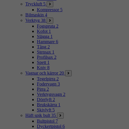
Tryckluft
5
Kompressor
5
Bilmaskin
4
Verktyg
38
Fogspruta
2
Kofot
1
Slägga
1
Hammare
6
Tång
2
Stensax
1
Profilsax
2
Spett
1
Kniv
8
Vagnar och kärror
20
Tegelpirra
2
Fodervagn
3
Pirra
2
Verktygsvagn
2
Dörrlyft
2
Brukskärra
1
Skivlyft
5
Häft spik bult
35
Bultpistol
7
Dyckertpistol
6