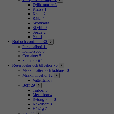
Fyllhammare
3
Krafsa
1
Kratta
2
Räfsa
1
Skottkärra
1
Skyffel
7
Spade
2
Yxa
1
Bod och container
30
Personalbod
11
Kontorsbod
8
Container
5
Slamtoalett
1
Reservdelar och tillbehör
75
Maskinbatteri och laddare
10
Maskintillbehör
12
Vattentank
7
Borr
29
Träborr
3
Metallborr
4
Betongborr
10
Kakelborr
3
Hålsåg
7
Slang
4