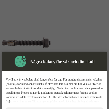
Några kakor, för vår och din skull
Expanderbult
Mer information
Vi vill att vår webbplats skall fungera bra för dig. För att göra det använder vi kakor
MFT 1000 FZV
(cookies) för bland annat statistik så att vi kan lära oss mer om hur vi skall utveckla
vår webbplats på ett så bra sätt som möjligt. Nedan kan du läsa mer och anpassa dina
inställningar. Notera att när du godkänner statistik och marknadsförings-cookies
Varmförzinkad
kommer viss data överföras utanför EU. Hur den informationen används av berörda
Korrosivitetsklass C3
[...]
bolag vet vi inte exakt. Till exempel uppfyller inte USA:s lagstiftning alla de krav
Klarar hög belastning
gällande hantering av personuppgifter som ställs inom EU, vilket kan innebära vissa