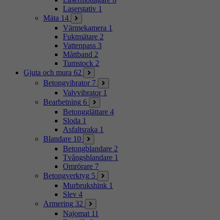
Laserstativ
1
Mäta
14
Värmekamera
1
Fuktmätare
2
Vattenpass
3
Måttband
2
Tumstock
2
Gjuta och mura
62
Betongvibrator
7
Valvvibrator
1
Bearbetning
6
Betongglättare
4
Sloda
1
Asfaltsraka
1
Blandare
10
Betongblandare
2
Tvångsblandare
1
Omrörare
7
Betongverktyg
5
Murbrukshink
1
Slev
4
Armering
32
Najomat
11