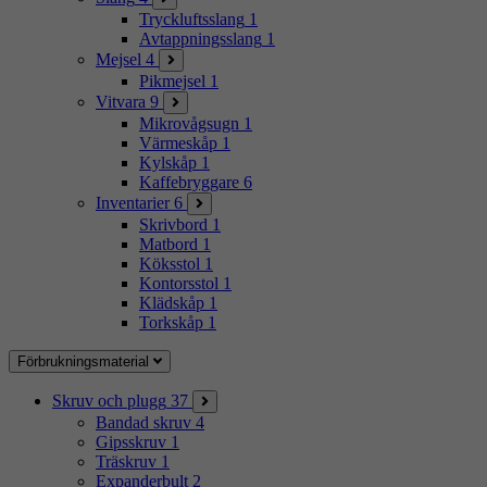
Tryckluftsslang
1
Avtappningsslang
1
Mejsel
4
Pikmejsel
1
Vitvara
9
Mikrovågsugn
1
Värmeskåp
1
Kylskåp
1
Kaffebryggare
6
Inventarier
6
Skrivbord
1
Matbord
1
Köksstol
1
Kontorsstol
1
Klädskåp
1
Torkskåp
1
Förbrukningsmaterial
Skruv och plugg
37
Bandad skruv
4
Gipsskruv
1
Träskruv
1
Expanderbult
2