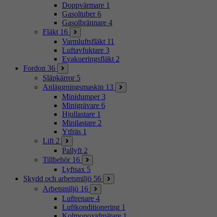
Doppvärmare
1
Gasoltuber
6
Gasolbrännare
4
Fläkt
16
Varmluftsfläkt
11
Luftavfuktare
3
Evakueringsfläkt
2
Fordon
36
Släpkärror
5
Anläggningsmaskin
13
Minidumper
3
Minigrävare
6
Hjullastare
1
Minilastare
2
Ytfräs
1
Lift
2
Pallyft
2
Tillbehör
16
Lyftsax
5
Skydd och arbetsmiljö
56
Arbetsmiljö
16
Luftrenare
4
Luftkonditionering
1
Kolmonoxidmätare
1