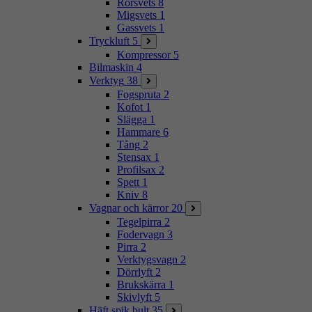
Rörsvets
8
Migsvets
1
Gassvets
1
Tryckluft
5
Kompressor
5
Bilmaskin
4
Verktyg
38
Fogspruta
2
Kofot
1
Slägga
1
Hammare
6
Tång
2
Stensax
1
Profilsax
2
Spett
1
Kniv
8
Vagnar och kärror
20
Tegelpirra
2
Fodervagn
3
Pirra
2
Verktygsvagn
2
Dörrlyft
2
Brukskärra
1
Skivlyft
5
Häft spik bult
35