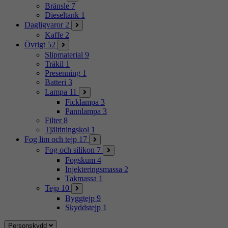
Bränsle
7
Dieseltank
1
Dagligvaror
2
Kaffe
2
Övrigt
52
Slipmaterial
9
Träkil
1
Presenning
1
Batteri
3
Lampa
11
Ficklampa
3
Pannlampa
3
Filter
8
Tjältiningskol
1
Fog lim och tejp
17
Fog och silikon
7
Fogskum
4
Injekteringsmassa
2
Takmassa
1
Tejp
10
Byggtejp
9
Skyddstejp
1
Personskydd