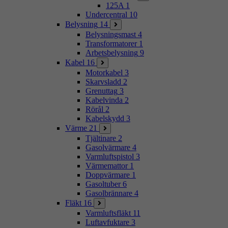
125A
1
Undercentral
10
Belysning
14
Belysningsmast
4
Transformatorer
1
Arbetsbelysning
9
Kabel
16
Motorkabel
3
Skarvsladd
2
Grenuttag
3
Kabelvinda
2
Rörål
2
Kabelskydd
3
Värme
21
Tjältinare
2
Gasolvärmare
4
Varmluftspistol
3
Värmemattor
1
Doppvärmare
1
Gasoltuber
6
Gasolbrännare
4
Fläkt
16
Varmluftsfläkt
11
Luftavfuktare
3