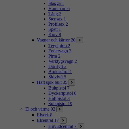
Slägga
1
Hammare
6
Tång
2
Stensax
1
Profilsax
2
Spett
1
Kniv
8
Vagnar och kärror
20
Tegelpirra
2
Fodervagn
3
Pirra
2
Verktygsvagn
2
Dörrlyft
2
Brukskärra
1
Skivlyft
5
Häft spik bult
35
Bultpistol
7
Dyckertpistol
6
Häftpistol
3
Spikpistol
19
El och värme
92
Elverk
8
Elcentral
17
Huvudcentral
7