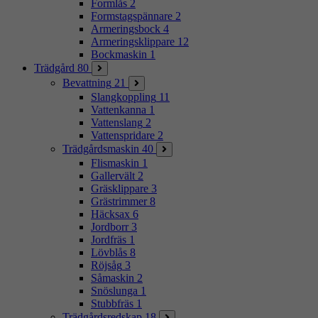
Formlås
2
Formstagspännare
2
Armeringsbock
4
Armeringsklippare
12
Bockmaskin
1
Trädgård
80
Bevattning
21
Slangkoppling
11
Vattenkanna
1
Vattenslang
2
Vattenspridare
2
Trädgårdsmaskin
40
Flismaskin
1
Gallervält
2
Gräsklippare
3
Grästrimmer
8
Häcksax
6
Jordborr
3
Jordfräs
1
Lövblås
8
Röjsåg
3
Såmaskin
2
Snöslunga
1
Stubbfräs
1
Trädgårdsredskap
18