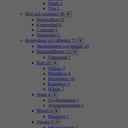
Spade
2
Yxa
1
Bod och container
30
Personalbod
11
Kontorsbod
8
Container
5
Slamtoalett
1
Reservdelar och tillbehör
75
Maskinbatteri och laddare
10
Maskintillbehör
12
Vattentank
7
Borr
29
Träborr
3
Metallborr
4
Betongborr
10
Kakelborr
3
Hålsåg
7
Slang
4
Tryckluftsslang
1
Avtappningsslang
1
Mejsel
4
Pikmejsel
1
Vitvara
9
Mikrovågsugn
1