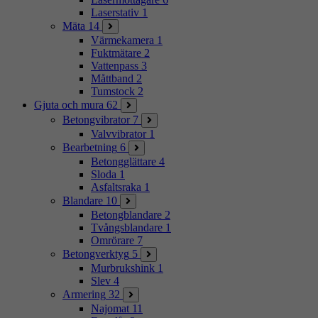
Laserstativ
1
Mäta
14
Värmekamera
1
Fuktmätare
2
Vattenpass
3
Måttband
2
Tumstock
2
Gjuta och mura
62
Betongvibrator
7
Valvvibrator
1
Bearbetning
6
Betongglättare
4
Sloda
1
Asfaltsraka
1
Blandare
10
Betongblandare
2
Tvångsblandare
1
Omrörare
7
Betongverktyg
5
Murbrukshink
1
Slev
4
Armering
32
Najomat
11