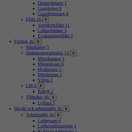
Doppvärmare
1
Gasoltuber
6
Gasolbrännare
4
Fläkt
16
Varmluftsfläkt
11
Luftavfuktare
3
Evakueringsfläkt
2
Fordon
36
Släpkärror
5
Anläggningsmaskin
13
Minidumper
3
Minigrävare
6
Hjullastare
1
Minilastare
2
Ytfräs
1
Lift
2
Pallyft
2
Tillbehör
16
Lyftsax
5
Skydd och arbetsmiljö
56
Arbetsmiljö
16
Luftrenare
4
Luftkonditionering
1
Kolmonoxidmätare
1