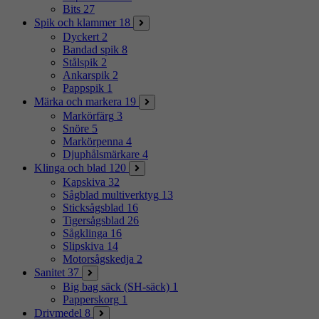
Bits
27
Spik och klammer
18
Dyckert
2
Bandad spik
8
Stålspik
2
Ankarspik
2
Pappspik
1
Märka och markera
19
Markörfärg
3
Snöre
5
Markörpenna
4
Djuphålsmärkare
4
Klinga och blad
120
Kapskiva
32
Sågblad multiverktyg
13
Sticksågsblad
16
Tigersågsblad
26
Sågklinga
16
Slipskiva
14
Motorsågskedja
2
Sanitet
37
Big bag säck (SH-säck)
1
Papperskorg
1
Drivmedel
8