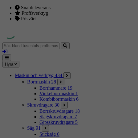
Snabb leverans
Proffsverktyg
Prisvärt
Sök
bland
Logga
tusentals
in
proffsmaskiner
Mina
Meny
Hyra
sidor
Maskin och verktyg
434
Borrmaskin
28
Borrhammare
19
Vinkelborrmaskin
1
Kombiborrmaskin
6
Skruvdragare
30
Borrskruvdragare
18
Slagskruvdragare
7
Gipsskruvdragare
5
Såg
91
Sticksåg
6