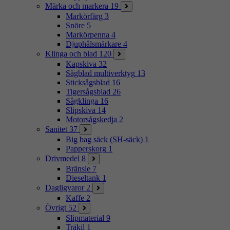
Märka och markera
19
Markörfärg
3
Snöre
5
Markörpenna
4
Djuphålsmärkare
4
Klinga och blad
120
Kapskiva
32
Sågblad multiverktyg
13
Sticksågsblad
16
Tigersågsblad
26
Sågklinga
16
Slipskiva
14
Motorsågskedja
2
Sanitet
37
Big bag säck (SH-säck)
1
Papperskorg
1
Drivmedel
8
Bränsle
7
Dieseltank
1
Dagligvaror
2
Kaffe
2
Övrigt
52
Slipmaterial
9
Träkil
1