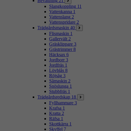
Bevattning
21
Slangkoppling
11
Vattenkanna
1
Vattenslang
2
Vattenspridare
2
Trädgårdsmaskin
40
Flismaskin
1
Gallervält
2
Gräsklippare
3
Grästrimmer
8
Häcksax
6
Jordborr
3
Jordfräs
1
Lövblås
8
Röjsåg
3
Såmaskin
2
Snöslunga
1
Stubbfräs
1
Trädgårdsredskap
18
Fyllhammare
3
Krafsa
1
Kratta
2
Räfsa
1
Skottkärra
1
Skyffel
7