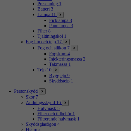
Presenning
1
Batteri
3
Lampa
11
Ficklampa
3
Pannlampa
3
Filter
8
Tjältiningskol
1
Fog lim och tejp
17
Fog och silikon
7
Fogskum
4
Injekteringsmassa
2
Takmassa
1
Tejp
10
Byggtejp
9
Skyddstejp
1
Personskydd
Skor
7
Andningsskydd
16
Halvmask
5
Filter och tillbehör
1
Filtrerande halvmask
1
Skyddsglasögon
4
Hjälm
2