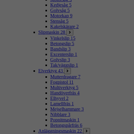
Kedjesåg
5
Golvsåg
5
Motorkap
9
Stensåg
5
Kakelskärare
2
Slipmaskin
28
Vinkelslip
15
Betongslip
5
Bandslip
3
Excenterslip
1
Golvslip
3
Tak/väggslip
1
Elverktyg
43
Mutterdragare
7
Fogpistol
11
Multiverktyg
5
Handöverfräs
4
Elhyvel
2
Lamellfräs
1
Mejselhammare
3
Nibblare
3
Popnitmaskin
1
Betongspårfräs
6
Anläggningsmaskin
22