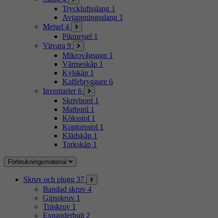
Tryckluftsslang
1
Avtappningsslang
1
Mejsel
4
Pikmejsel
1
Vitvara
9
Mikrovågsugn
1
Värmeskåp
1
Kylskåp
1
Kaffebryggare
6
Inventarier
6
Skrivbord
1
Matbord
1
Köksstol
1
Kontorsstol
1
Klädskåp
1
Torkskåp
1
Förbrukningsmaterial
Skruv och plugg
37
Bandad skruv
4
Gipsskruv
1
Träskruv
1
Expanderbult
2