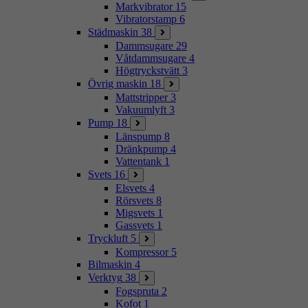
Markvibrator
15
Vibratorstamp
6
Städmaskin
38
Dammsugare
29
Våtdammsugare
4
Högtryckstvätt
3
Övrig maskin
18
Mattstripper
3
Vakuumlyft
3
Pump
18
Länspump
8
Dränkpump
4
Vattentank
1
Svets
16
Elsvets
4
Rörsvets
8
Migsvets
1
Gassvets
1
Tryckluft
5
Kompressor
5
Bilmaskin
4
Verktyg
38
Fogspruta
2
Kofot
1