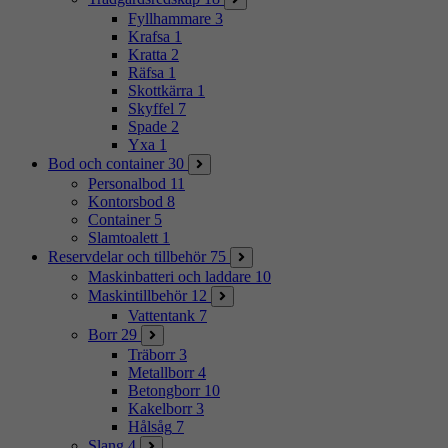
Fyllhammare
3
Krafsa
1
Kratta
2
Räfsa
1
Skottkärra
1
Skyffel
7
Spade
2
Yxa
1
Bod och container
30
Personalbod
11
Kontorsbod
8
Container
5
Slamtoalett
1
Reservdelar och tillbehör
75
Maskinbatteri och laddare
10
Maskintillbehör
12
Vattentank
7
Borr
29
Träborr
3
Metallborr
4
Betongborr
10
Kakelborr
3
Hålsåg
7
Slang
4