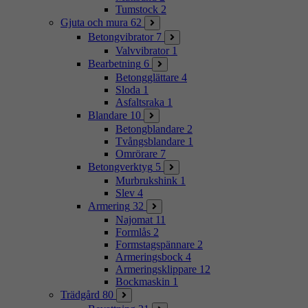
Tumstock
2
Gjuta och mura
62
Betongvibrator
7
Valvvibrator
1
Bearbetning
6
Betongglättare
4
Sloda
1
Asfaltsraka
1
Blandare
10
Betongblandare
2
Tvångsblandare
1
Omrörare
7
Betongverktyg
5
Murbrukshink
1
Slev
4
Armering
32
Najomat
11
Formlås
2
Formstagspännare
2
Armeringsbock
4
Armeringsklippare
12
Bockmaskin
1
Trädgård
80