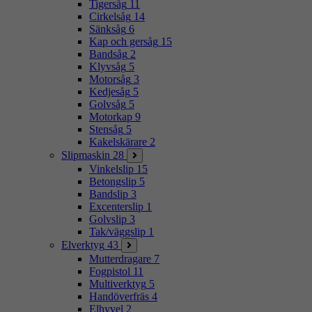
Tigersåg
11
Cirkelsåg
14
Sänksåg
6
Kap och gersåg
15
Bandsåg
2
Klyvsåg
5
Motorsåg
3
Kedjesåg
5
Golvsåg
5
Motorkap
9
Stensåg
5
Kakelskärare
2
Slipmaskin
28
Vinkelslip
15
Betongslip
5
Bandslip
3
Excenterslip
1
Golvslip
3
Tak/väggslip
1
Elverktyg
43
Mutterdragare
7
Fogpistol
11
Multiverktyg
5
Handöverfräs
4
Elhyvel
2