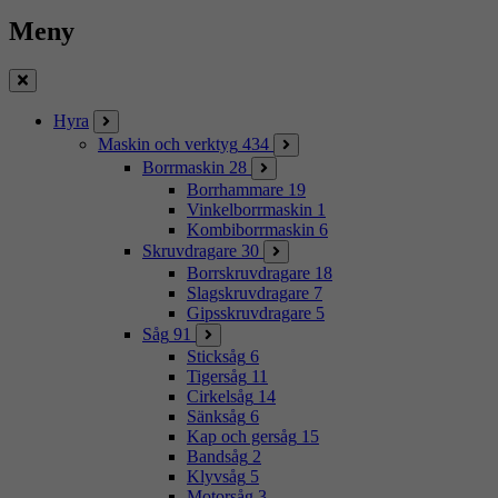
Meny
Stäng
Hyra
Maskin och verktyg
434
Borrmaskin
28
Borrhammare
19
Vinkelborrmaskin
1
Kombiborrmaskin
6
Skruvdragare
30
Borrskruvdragare
18
Slagskruvdragare
7
Gipsskruvdragare
5
Såg
91
Sticksåg
6
Tigersåg
11
Cirkelsåg
14
Sänksåg
6
Kap och gersåg
15
Bandsåg
2
Klyvsåg
5
Motorsåg
3