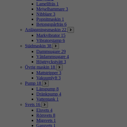
Lamellfräs
1
Mejselhammare
3
Nibblare
3
Popnitmaskin
1
Betongspårfräs
6
Anläggningsmaskin
22
Markvibrator
15
Vibratorstamp
6
Städmaskin
38
Dammsugare
29
Våtdammsugare
4
Högtryckstvätt
3
Övrig maskin
18
Mattstripper
3
Vakuumlyft
3
Pump
18
Länspump
8
Dränkpump
4
Vattentank
1
Svets
16
Elsvets
4
Rörsvets
8
Migsvets
1
Gassvets
1