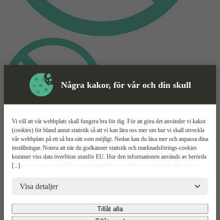
Några kakor, för vår och din skull
Vi vill att vår webbplats skall fungera bra för dig. För att göra det använder vi kakor
(cookies) för bland annat statistik så att vi kan lära oss mer om hur vi skall utveckla
vår webbplats på ett så bra sätt som möjligt. Nedan kan du läsa mer och anpassa dina
Beredskapscontainer
Mer information
inställningar. Notera att när du godkänner statistik och marknadsförings-cookies
kommer viss data överföras utanför EU. Hur den informationen används av berörda
HMS
[...]
bolag vet vi inte exakt. Till exempel uppfyller inte USA:s lagstiftning alla de krav
gällande hantering av personuppgifter som ställs inom EU, vilket kan innebära vissa
risker för dina personuppgifter. De berörda bolagen måste lämna över uppgifter till
Visa detaljer
Säkra arbetsplatsen
brottsbekämpande myndigheter i USA om de får en sådan begäran. Det kan dock
Smidig att ställa ut
vara svårt eller omöjligt för dig att hävda dina rättigheter, t.ex. rätten till radering,
Tillåt alla
Finns i olika varianter
gällande eventuella personuppgifter som de brottsbekämpande myndigheterna har
fått tillgång till. Genom att godkänna statistik och marknadsförings-cookies nedan