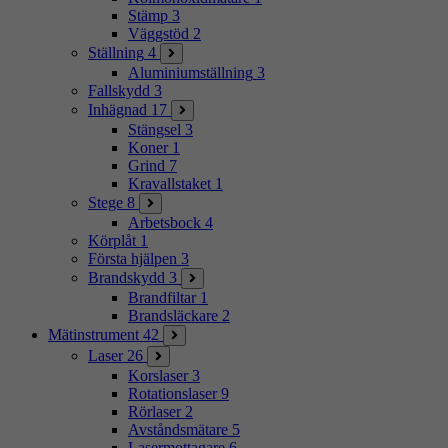
Stämp
3
Väggstöd
2
Ställning
4
Aluminiumställning
3
Fallskydd
3
Inhägnad
17
Stängsel
3
Koner
1
Grind
7
Kravallstaket
1
Stege
8
Arbetsbock
4
Körplåt
1
Första hjälpen
3
Brandskydd
3
Brandfiltar
1
Brandsläckare
2
Mätinstrument
42
Laser
26
Korslaser
3
Rotationslaser
9
Rörlaser
2
Avståndsmätare
5
Lasermottagare
6