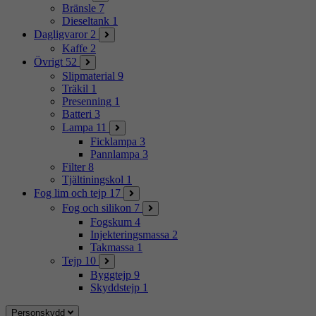
Bränsle
7
Dieseltank
1
Dagligvaror
2
Kaffe
2
Övrigt
52
Slipmaterial
9
Träkil
1
Presenning
1
Batteri
3
Lampa
11
Ficklampa
3
Pannlampa
3
Filter
8
Tjältiningskol
1
Fog lim och tejp
17
Fog och silikon
7
Fogskum
4
Injekteringsmassa
2
Takmassa
1
Tejp
10
Byggtejp
9
Skyddstejp
1
Personskydd