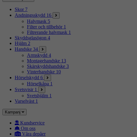
Skor
7
Andningsskydd
16
Halvmask
5
Filter och tillbehör
1
Filtrerande halvmask
1
Skyddsglasögon
4
Hjälm
2
Handske
34
Armskydd
4
Montagehandske
13
Skärskyddshandske
3
Vinterhandske
10
Hörselskydd
6
Hörselkåpa
1
Svetsvisir
1
Svetshjälm
1
Varselväst
1
Kampanj
Kundservice
Om oss
Våra depåer