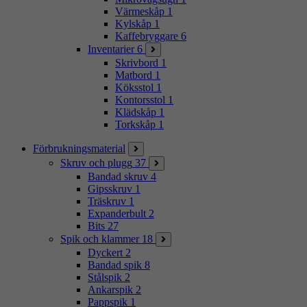
Värmeskåp
1
Kylskåp
1
Kaffebryggare
6
Inventarier
6
Skrivbord
1
Matbord
1
Köksstol
1
Kontorsstol
1
Klädskåp
1
Torkskåp
1
Förbrukningsmaterial
Skruv och plugg
37
Bandad skruv
4
Gipsskruv
1
Träskruv
1
Expanderbult
2
Bits
27
Spik och klammer
18
Dyckert
2
Bandad spik
8
Stålspik
2
Ankarspik
2
Pappspik
1