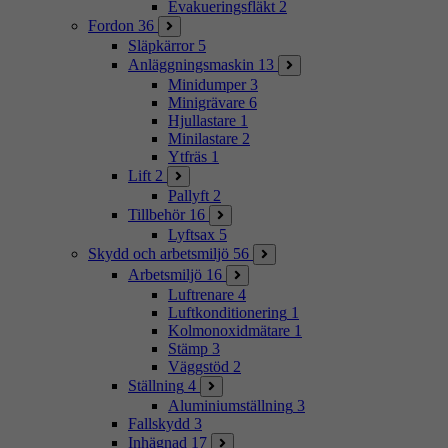
Evakueringsfläkt
2
Fordon
36
Släpkärror
5
Anläggningsmaskin
13
Minidumper
3
Minigrävare
6
Hjullastare
1
Minilastare
2
Ytfräs
1
Lift
2
Pallyft
2
Tillbehör
16
Lyftsax
5
Skydd och arbetsmiljö
56
Arbetsmiljö
16
Luftrenare
4
Luftkonditionering
1
Kolmonoxidmätare
1
Stämp
3
Väggstöd
2
Ställning
4
Aluminiumställning
3
Fallskydd
3
Inhägnad
17