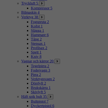
Tryckluft
5
Kompressor
5
Bilmaskin
4
Verktyg
38
Fogspruta
2
Kofot
1
Slägga
1
Hammare
6
Tång
2
Stensax
1
Profilsax
2
Spett
1
Kniv
8
Vagnar och kärror
20
Tegelpirra
2
Fodervagn
3
Pirra
2
Verktygsvagn
2
Dörrlyft
2
Brukskärra
1
Skivlyft
5
Häft spik bult
35
Bultpistol
7
Dyckertpistol
6