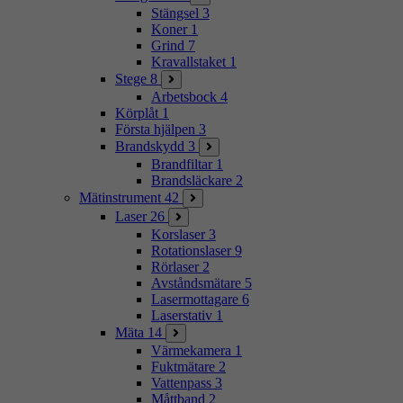
Stängsel
3
Koner
1
Grind
7
Kravallstaket
1
Stege
8
Arbetsbock
4
Körplåt
1
Första hjälpen
3
Brandskydd
3
Brandfiltar
1
Brandsläckare
2
Mätinstrument
42
Laser
26
Korslaser
3
Rotationslaser
9
Rörlaser
2
Avståndsmätare
5
Lasermottagare
6
Laserstativ
1
Mäta
14
Värmekamera
1
Fuktmätare
2
Vattenpass
3
Måttband
2