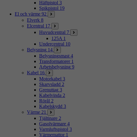
Häftpistol
3
Spikpistol
19
El och värme
92
Elverk
8
Elcentral
17
Huvudcentral
7
125A
1
Undercentral
10
Belysning
14
Belysningsmast
4
Transformatorer
1
Arbetsbelysning
9
Kabel
16
Motorkabel
3
Skarvsladd
2
Grenuttag
3
Kabelvinda
2
Rörål
2
Kabelskydd
3
Värme
21
Tjältinare
2
Gasolvärmare
4
Varmluftspistol
3
Värmemattor
1