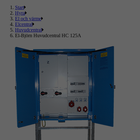
Start
Hyra
El och värme
Elcentral
Huvudcentral
El-Björn Huvudcentral HC 125A