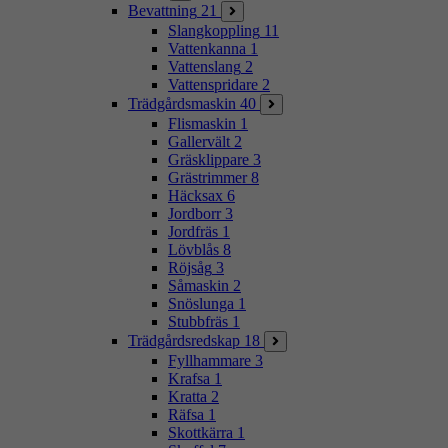
Bevattning
21
Slangkoppling
11
Vattenkanna
1
Vattenslang
2
Vattenspridare
2
Trädgårdsmaskin
40
Flismaskin
1
Gallervält
2
Gräsklippare
3
Grästrimmer
8
Häcksax
6
Jordborr
3
Jordfräs
1
Lövblås
8
Röjsåg
3
Såmaskin
2
Snöslunga
1
Stubbfräs
1
Trädgårdsredskap
18
Fyllhammare
3
Krafsa
1
Kratta
2
Räfsa
1
Skottkärra
1