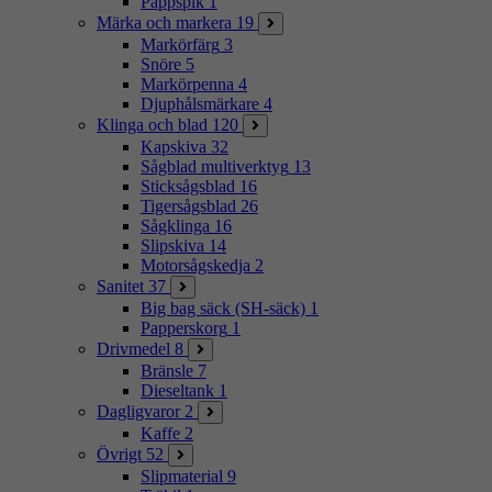
Pappspik
1
Märka och markera
19
Markörfärg
3
Snöre
5
Markörpenna
4
Djuphålsmärkare
4
Klinga och blad
120
Kapskiva
32
Sågblad multiverktyg
13
Sticksågsblad
16
Tigersågsblad
26
Sågklinga
16
Slipskiva
14
Motorsågskedja
2
Sanitet
37
Big bag säck (SH-säck)
1
Papperskorg
1
Drivmedel
8
Bränsle
7
Dieseltank
1
Dagligvaror
2
Kaffe
2
Övrigt
52
Slipmaterial
9