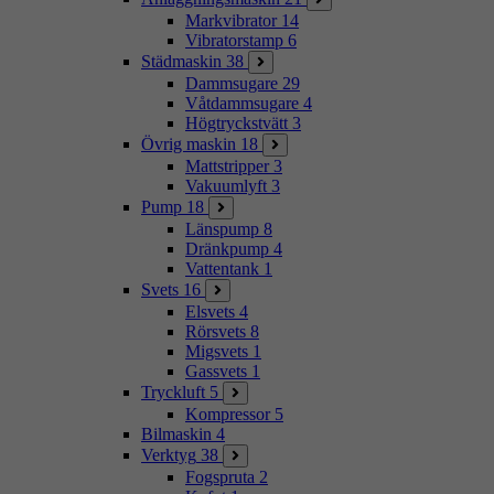
Markvibrator
14
Vibratorstamp
6
Städmaskin
38
Dammsugare
29
Våtdammsugare
4
Högtryckstvätt
3
Övrig maskin
18
Mattstripper
3
Vakuumlyft
3
Pump
18
Länspump
8
Dränkpump
4
Vattentank
1
Svets
16
Elsvets
4
Rörsvets
8
Migsvets
1
Gassvets
1
Tryckluft
5
Kompressor
5
Bilmaskin
4
Verktyg
38
Fogspruta
2