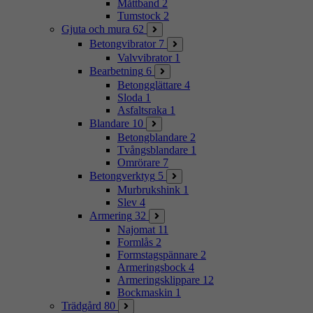
Måttband
2
Tumstock
2
Gjuta och mura
62
Betongvibrator
7
Valvvibrator
1
Bearbetning
6
Betongglättare
4
Sloda
1
Asfaltsraka
1
Blandare
10
Betongblandare
2
Tvångsblandare
1
Omrörare
7
Betongverktyg
5
Murbrukshink
1
Slev
4
Armering
32
Najomat
11
Formlås
2
Formstagspännare
2
Armeringsbock
4
Armeringsklippare
12
Bockmaskin
1
Trädgård
80