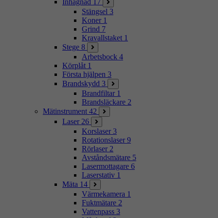
Inhägnad
17
Stängsel
3
Koner
1
Grind
7
Kravallstaket
1
Stege
8
Arbetsbock
4
Körplåt
1
Första hjälpen
3
Brandskydd
3
Brandfiltar
1
Brandsläckare
2
Mätinstrument
42
Laser
26
Korslaser
3
Rotationslaser
9
Rörlaser
2
Avståndsmätare
5
Lasermottagare
6
Laserstativ
1
Mäta
14
Värmekamera
1
Fuktmätare
2
Vattenpass
3