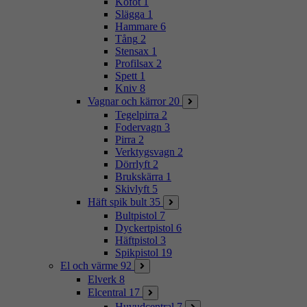
Kofot
1
Slägga
1
Hammare
6
Tång
2
Stensax
1
Profilsax
2
Spett
1
Kniv
8
Vagnar och kärror
20
Tegelpirra
2
Fodervagn
3
Pirra
2
Verktygsvagn
2
Dörrlyft
2
Brukskärra
1
Skivlyft
5
Häft spik bult
35
Bultpistol
7
Dyckertpistol
6
Häftpistol
3
Spikpistol
19
El och värme
92
Elverk
8
Elcentral
17
Huvudcentral
7