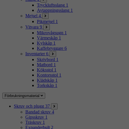
Tryckluftsslang
1
Avtappningsslang
1
Mejsel
4
Pikmejsel
1
Vitvara
9
Mikrovågsugn
1
Värmeskåp
1
Kylskåp
1
Kaffebryggare
6
Inventarier
6
Skrivbord
1
Matbord
1
Köksstol
1
Kontorsstol
1
Klädskåp
1
Torkskåp
1
Förbrukningsmaterial
Skruv och plugg
37
Bandad skruv
4
Gipsskruv
1
Träskruv
1
Expanderbult
2