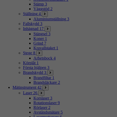
Stämp
3
Väggstöd
2
Ställning
4
Aluminiumställning
3
Fallskydd
3
Inhägnad
17
Stängsel
3
Koner
1
Grind
7
Kravallstaket
1
Stege
8
Arbetsbock
4
Körplåt
1
Första hjälpen
3
Brandskydd
3
Brandfiltar
1
Brandsläckare
2
Mätinstrument
42
Laser
26
Korslaser
3
Rotationslaser
9
Rörlaser
2
Avståndsmätare
5
Lasermottagare
6