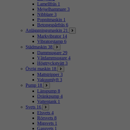
Lamellfräs
1
Mejselhammare
3
Nibblare
3
Popnitmaskin
1
Betongspårfräs
6
Anläggningsmaskin
21
Markvibrator
14
Vibratorstamp
6
Städmaskin
38
Dammsugare
29
Våtdammsugare
4
Högtryckstvätt
3
Övrig maskin
18
Mattstripper
3
Vakuumlyft
3
Pump
18
Länspump
8
Dränkpump
4
Vattentank
1
Svets
16
Elsvets
4
Rörsvets
8
Migsvets
1
Gassvets
1