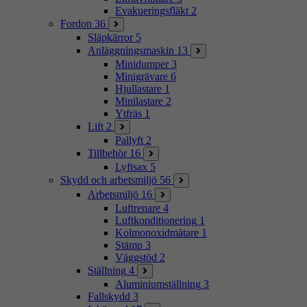
Evakueringsfläkt
2
Fordon
36
Släpkärror
5
Anläggningsmaskin
13
Minidumper
3
Minigrävare
6
Hjullastare
1
Minilastare
2
Ytfräs
1
Lift
2
Pallyft
2
Tillbehör
16
Lyftsax
5
Skydd och arbetsmiljö
56
Arbetsmiljö
16
Luftrenare
4
Luftkonditionering
1
Kolmonoxidmätare
1
Stämp
3
Väggstöd
2
Ställning
4
Aluminiumställning
3
Fallskydd
3