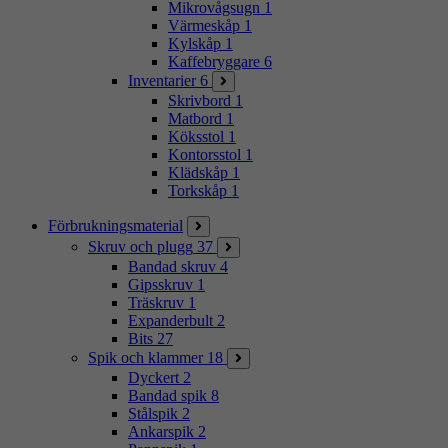
Mikrovågsugn
1
Värmeskåp
1
Kylskåp
1
Kaffebryggare
6
Inventarier
6
Skrivbord
1
Matbord
1
Köksstol
1
Kontorsstol
1
Klädskåp
1
Torkskåp
1
Förbrukningsmaterial
Skruv och plugg
37
Bandad skruv
4
Gipsskruv
1
Träskruv
1
Expanderbult
2
Bits
27
Spik och klammer
18
Dyckert
2
Bandad spik
8
Stålspik
2
Ankarspik
2