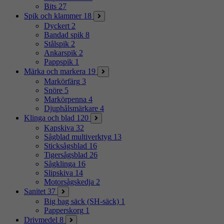
Bits
27
Spik och klammer
18
Dyckert
2
Bandad spik
8
Stålspik
2
Ankarspik
2
Pappspik
1
Märka och markera
19
Markörfärg
3
Snöre
5
Markörpenna
4
Djuphålsmärkare
4
Klinga och blad
120
Kapskiva
32
Sågblad multiverktyg
13
Sticksågsblad
16
Tigersågsblad
26
Sågklinga
16
Slipskiva
14
Motorsågskedja
2
Sanitet
37
Big bag säck (SH-säck)
1
Papperskorg
1
Drivmedel
8