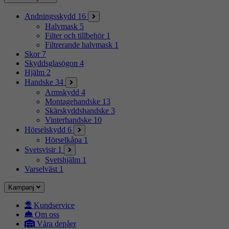
Andningsskydd
16
Halvmask
5
Filter och tillbehör
1
Filtrerande halvmask
1
Skor
7
Skyddsglasögon
4
Hjälm
2
Handske
34
Armskydd
4
Montagehandske
13
Skärskyddshandske
3
Vinterhandske
10
Hörselskydd
6
Hörselkåpa
1
Svetsvisir
1
Svetshjälm
1
Varselväst
1
Kampanj
Kundservice
Om oss
Våra depåer