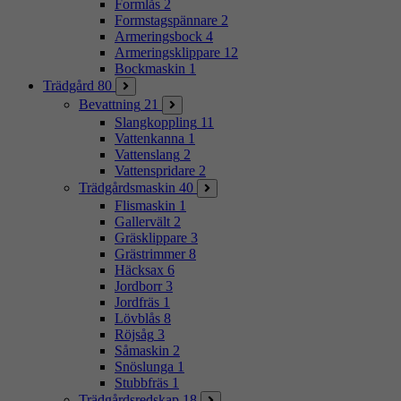
Formlås
2
Formstagspännare
2
Armeringsbock
4
Armeringsklippare
12
Bockmaskin
1
Trädgård
80
Bevattning
21
Slangkoppling
11
Vattenkanna
1
Vattenslang
2
Vattenspridare
2
Trädgårdsmaskin
40
Flismaskin
1
Gallervält
2
Gräsklippare
3
Grästrimmer
8
Häcksax
6
Jordborr
3
Jordfräs
1
Lövblås
8
Röjsåg
3
Såmaskin
2
Snöslunga
1
Stubbfräs
1
Trädgårdsredskap
18