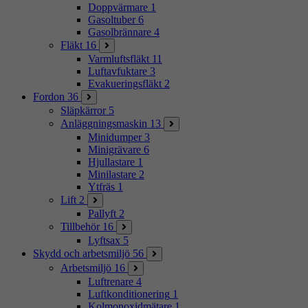
Doppvärmare
1
Gasoltuber
6
Gasolbrännare
4
Fläkt
16
Varmluftsfläkt
11
Luftavfuktare
3
Evakueringsfläkt
2
Fordon
36
Släpkärror
5
Anläggningsmaskin
13
Minidumper
3
Minigrävare
6
Hjullastare
1
Minilastare
2
Ytfräs
1
Lift
2
Pallyft
2
Tillbehör
16
Lyftsax
5
Skydd och arbetsmiljö
56
Arbetsmiljö
16
Luftrenare
4
Luftkonditionering
1
Kolmonoxidmätare
1