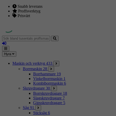
Snabb leverans
Proffsverktyg
Prisvärt
Sök
bland
Logga
tusentals
in
proffsmaskiner
Mina
Meny
Hyra
sidor
Maskin och verktyg
433
Borrmaskin
28
Borrhammare
19
Vinkelborrmaskin
1
Kombiborrmaskin
6
Skruvdragare
30
Borrskruvdragare
18
Slagskruvdragare
7
Gipsskruvdragare
5
Såg
91
Sticksåg
6