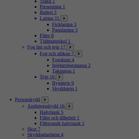
Träkil
1
Presenning
1
Batteri
3
Lampa
11
Ficklampa
3
Pannlampa
3
Filter
8
Tjältiningskol
1
Fog lim och tejp
17
Fog och silikon
7
Fogskum
4
Injekteringsmassa
2
Takmassa
1
Tejp
10
Byggtejp
9
Skyddstejp
1
Personskydd
Andningsskydd
16
Halvmask
5
Filter och tillbehör
1
Filtrerande halvmask
1
Skor
7
Skyddsglasögon
4