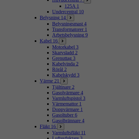
125A
1
Undercentral
10
Belysning
14
Belysningsmast
4
Transformatorer
1
Arbetsbelysning
9
Kabel
16
Motorkabel
3
Skarvsladd
2
Grenuttag
3
Kabelvinda
2
Rörål
2
Kabelskydd
3
Värme
21
Tjältinare
2
Gasolvärmare
4
Varmluftspistol
3
Värmemattor
1
Doppvärmare
1
Gasoltuber
6
Gasolbrännare
4
Fläkt
16
Varmluftsfläkt
11
Luftavfuktare
3