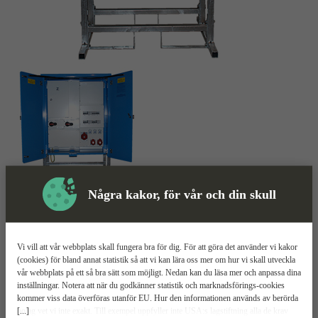
Några kakor, för vår och din skull
Huvudcentral
Mer information
Vi vill att vår webbplats skall fungera bra för dig. För att göra det använder vi kakor
El-Björn HC 125A
(cookies) för bland annat statistik så att vi kan lära oss mer om hur vi skall utveckla
vår webbplats på ett så bra sätt som möjligt. Nedan kan du läsa mer och anpassa dina
inställningar. Notera att när du godkänner statistik och marknadsförings-cookies
Sex utgående uttag
kommer viss data överföras utanför EU. Hur den informationen används av berörda
Huvudsäkring på max 125 A
[...]
bolag vet vi inte exakt. Till exempel uppfyller inte USA:s lagstiftning alla de krav
Anpassad konstruktion efter transport