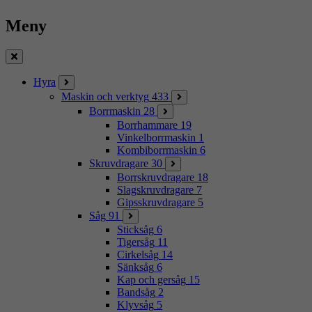
Meny
Stäng
Hyra
Maskin och verktyg
433
Borrmaskin
28
Borrhammare
19
Vinkelborrmaskin
1
Kombiborrmaskin
6
Skruvdragare
30
Borrskruvdragare
18
Slagskruvdragare
7
Gipsskruvdragare
5
Såg
91
Sticksåg
6
Tigersåg
11
Cirkelsåg
14
Sänksåg
6
Kap och gersåg
15
Bandsåg
2
Klyvsåg
5