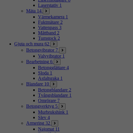
Laserstativ
1
Mäta
14
Värmekamera
1
Fuktmätare
2
Vattenpass
3
Måttband
2
Tumstock
2
Gjuta och mura
62
Betongvibrator
7
Valvvibrator
1
Bearbetning
6
Betongglättare
4
Sloda
1
Asfaltsraka
1
Blandare
10
Betongblandare
2
Tvångsblandare
1
Omrörare
7
Betongverktyg
5
Murbrukshink
1
Slev
4
Armering
32
Najomat
11