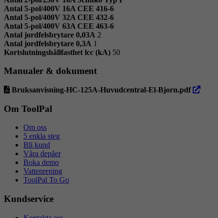
Antal 5-pol/400V 16A CEE 416-6
Antal 5-pol/400V 32A CEE 432-6
Antal 5-pol/400V 63A CEE 463-6
Antal jordfelsbrytare 0,03A
2
Antal jordfelsbrytare 0,3A
1
Kortslutningshållfasthet lcc (kA)
50
Manualer & dokument
öppna
Bruksanvisning-HC-125A-Huvudcentral-El-Bjorn.pdf
i
ny
Om ToolPal
flik
Om oss
5 enkla steg
Bli kund
Våra depåer
Boka demo
Vattenrening
ToolPal To Go
Kundservice
Kontakta oss