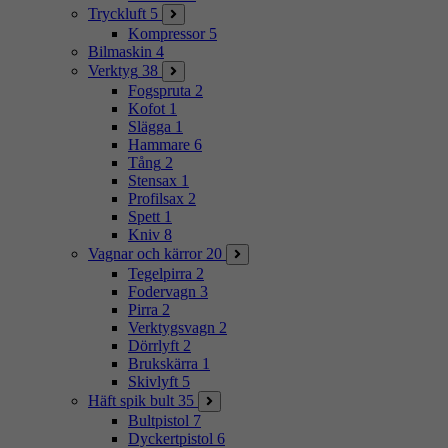
Tryckluft
5
Kompressor
5
Bilmaskin
4
Verktyg
38
Fogspruta
2
Kofot
1
Slägga
1
Hammare
6
Tång
2
Stensax
1
Profilsax
2
Spett
1
Kniv
8
Vagnar och kärror
20
Tegelpirra
2
Fodervagn
3
Pirra
2
Verktygsvagn
2
Dörrlyft
2
Brukskärra
1
Skivlyft
5
Häft spik bult
35
Bultpistol
7
Dyckertpistol
6