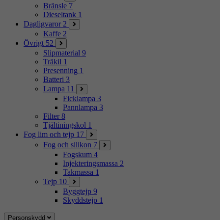
Bränsle
7
Dieseltank
1
Dagligvaror
2
Kaffe
2
Övrigt
52
Slipmaterial
9
Träkil
1
Presenning
1
Batteri
3
Lampa
11
Ficklampa
3
Pannlampa
3
Filter
8
Tjältiningskol
1
Fog lim och tejp
17
Fog och silikon
7
Fogskum
4
Injekteringsmassa
2
Takmassa
1
Tejp
10
Byggtejp
9
Skyddstejp
1
Personskydd