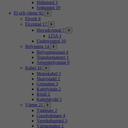
Häftpistol
3
Spikpistol
19
El och värme
92
Elverk
8
Elcentral
17
Huvudcentral
7
125A
1
Undercentral
10
Belysning
14
Belysningsmast
4
Transformatorer
1
Arbetsbelysning
9
Kabel
16
Motorkabel
3
Skarvsladd
2
Grenuttag
3
Kabelvinda
2
Rörål
2
Kabelskydd
3
Värme
21
Tjältinare
2
Gasolvärmare
4
Varmluftspistol
3
Värmemattor
1