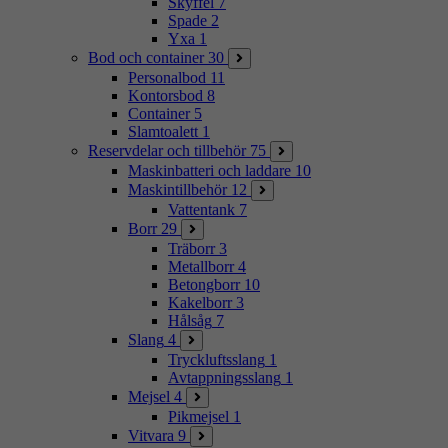
Skyffel
7
Spade
2
Yxa
1
Bod och container
30
Personalbod
11
Kontorsbod
8
Container
5
Slamtoalett
1
Reservdelar och tillbehör
75
Maskinbatteri och laddare
10
Maskintillbehör
12
Vattentank
7
Borr
29
Träborr
3
Metallborr
4
Betongborr
10
Kakelborr
3
Hålsåg
7
Slang
4
Tryckluftsslang
1
Avtappningsslang
1
Mejsel
4
Pikmejsel
1
Vitvara
9