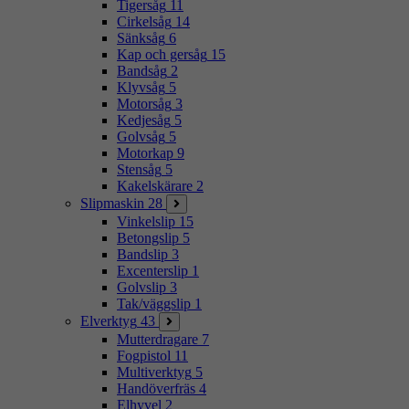
Tigersåg
11
Cirkelsåg
14
Sänksåg
6
Kap och gersåg
15
Bandsåg
2
Klyvsåg
5
Motorsåg
3
Kedjesåg
5
Golvsåg
5
Motorkap
9
Stensåg
5
Kakelskärare
2
Slipmaskin
28
Vinkelslip
15
Betongslip
5
Bandslip
3
Excenterslip
1
Golvslip
3
Tak/väggslip
1
Elverktyg
43
Mutterdragare
7
Fogpistol
11
Multiverktyg
5
Handöverfräs
4
Elhyvel
2