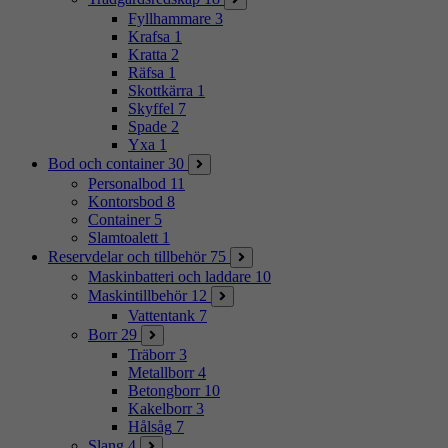
Fyllhammare
3
Krafsa
1
Kratta
2
Räfsa
1
Skottkärra
1
Skyffel
7
Spade
2
Yxa
1
Bod och container
30
Personalbod
11
Kontorsbod
8
Container
5
Slamtoalett
1
Reservdelar och tillbehör
75
Maskinbatteri och laddare
10
Maskintillbehör
12
Vattentank
7
Borr
29
Träborr
3
Metallborr
4
Betongborr
10
Kakelborr
3
Hålsåg
7
Slang
4