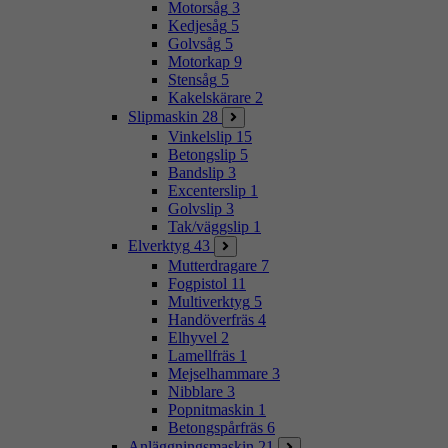
Motorsåg
3
Kedjesåg
5
Golvsåg
5
Motorkap
9
Stensåg
5
Kakelskärare
2
Slipmaskin
28
Vinkelslip
15
Betongslip
5
Bandslip
3
Excenterslip
1
Golvslip
3
Tak/väggslip
1
Elverktyg
43
Mutterdragare
7
Fogpistol
11
Multiverktyg
5
Handöverfräs
4
Elhyvel
2
Lamellfräs
1
Mejselhammare
3
Nibblare
3
Popnitmaskin
1
Betongspårfräs
6
Anläggningsmaskin
21