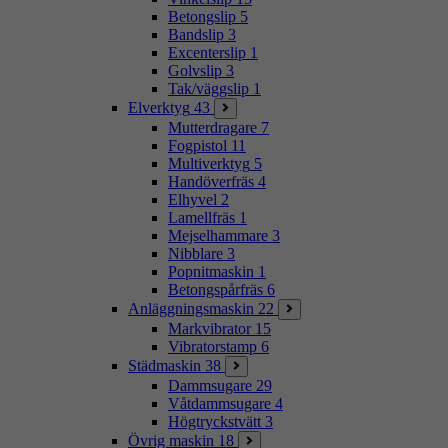
Betongslip
5
Bandslip
3
Excenterslip
1
Golvslip
3
Tak/väggslip
1
Elverktyg
43
Mutterdragare
7
Fogpistol
11
Multiverktyg
5
Handöverfräs
4
Elhyvel
2
Lamellfräs
1
Mejselhammare
3
Nibblare
3
Popnitmaskin
1
Betongspårfräs
6
Anläggningsmaskin
22
Markvibrator
15
Vibratorstamp
6
Städmaskin
38
Dammsugare
29
Våtdammsugare
4
Högtryckstvätt
3
Övrig maskin
18