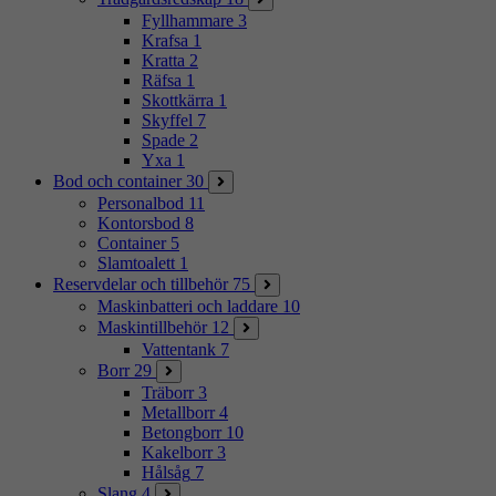
Fyllhammare
3
Krafsa
1
Kratta
2
Räfsa
1
Skottkärra
1
Skyffel
7
Spade
2
Yxa
1
Bod och container
30
Personalbod
11
Kontorsbod
8
Container
5
Slamtoalett
1
Reservdelar och tillbehör
75
Maskinbatteri och laddare
10
Maskintillbehör
12
Vattentank
7
Borr
29
Träborr
3
Metallborr
4
Betongborr
10
Kakelborr
3
Hålsåg
7
Slang
4