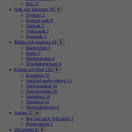
Bits
27
Spik och klammer
18
Dyckert
2
Bandad spik
8
Stålspik
2
Ankarspik
2
Pappspik
1
Märka och markera
19
Markörfärg
3
Snöre
5
Markörpenna
4
Djuphålsmärkare
4
Klinga och blad
120
Kapskiva
32
Sågblad multiverktyg
13
Sticksågsblad
16
Tigersågsblad
26
Sågklinga
16
Slipskiva
14
Motorsågskedja
2
Sanitet
37
Big bag säck (SH-säck)
1
Papperskorg
1
Drivmedel
8