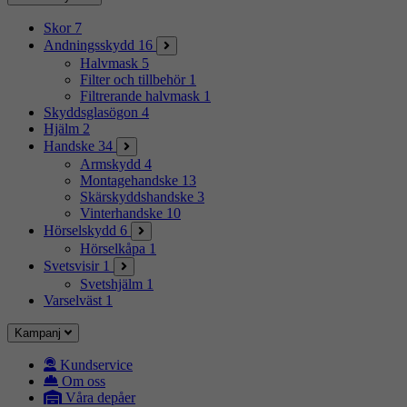
Skor
7
Andningsskydd
16
Halvmask
5
Filter och tillbehör
1
Filtrerande halvmask
1
Skyddsglasögon
4
Hjälm
2
Handske
34
Armskydd
4
Montagehandske
13
Skärskyddshandske
3
Vinterhandske
10
Hörselskydd
6
Hörselkåpa
1
Svetsvisir
1
Svetshjälm
1
Varselväst
1
Kampanj
Kundservice
Om oss
Våra depåer