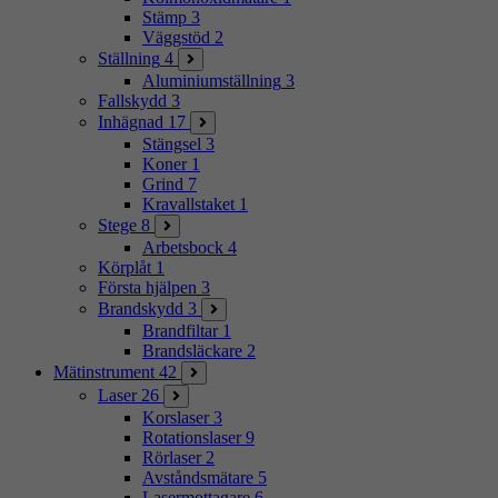
Stämp
3
Väggstöd
2
Ställning
4
Aluminiumställning
3
Fallskydd
3
Inhägnad
17
Stängsel
3
Koner
1
Grind
7
Kravallstaket
1
Stege
8
Arbetsbock
4
Körplåt
1
Första hjälpen
3
Brandskydd
3
Brandfiltar
1
Brandsläckare
2
Mätinstrument
42
Laser
26
Korslaser
3
Rotationslaser
9
Rörlaser
2
Avståndsmätare
5
Lasermottagare
6