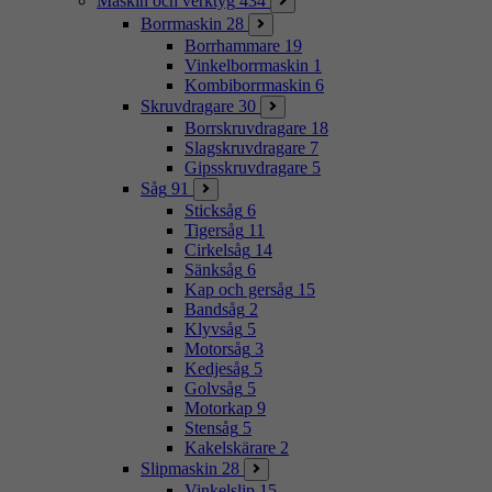
Maskin och verktyg
434
Borrmaskin
28
Borrhammare
19
Vinkelborrmaskin
1
Kombiborrmaskin
6
Skruvdragare
30
Borrskruvdragare
18
Slagskruvdragare
7
Gipsskruvdragare
5
Såg
91
Sticksåg
6
Tigersåg
11
Cirkelsåg
14
Sänksåg
6
Kap och gersåg
15
Bandsåg
2
Klyvsåg
5
Motorsåg
3
Kedjesåg
5
Golvsåg
5
Motorkap
9
Stensåg
5
Kakelskärare
2
Slipmaskin
28
Vinkelslip
15