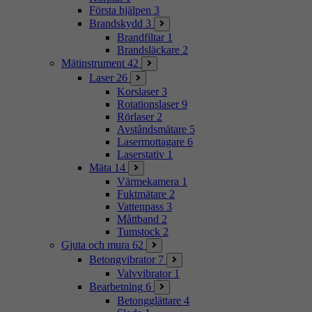
Första hjälpen
3
Brandskydd
3
Brandfiltar
1
Brandsläckare
2
Mätinstrument
42
Laser
26
Korslaser
3
Rotationslaser
9
Rörlaser
2
Avståndsmätare
5
Lasermottagare
6
Laserstativ
1
Mäta
14
Värmekamera
1
Fuktmätare
2
Vattenpass
3
Måttband
2
Tumstock
2
Gjuta och mura
62
Betongvibrator
7
Valvvibrator
1
Bearbetning
6
Betongglättare
4