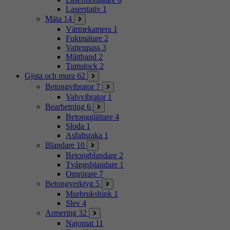
Laserstativ
1
Mäta
14
Värmekamera
1
Fuktmätare
2
Vattenpass
3
Måttband
2
Tumstock
2
Gjuta och mura
62
Betongvibrator
7
Valvvibrator
1
Bearbetning
6
Betongglättare
4
Sloda
1
Asfaltsraka
1
Blandare
10
Betongblandare
2
Tvångsblandare
1
Omrörare
7
Betongverktyg
5
Murbrukshink
1
Slev
4
Armering
32
Najomat
11