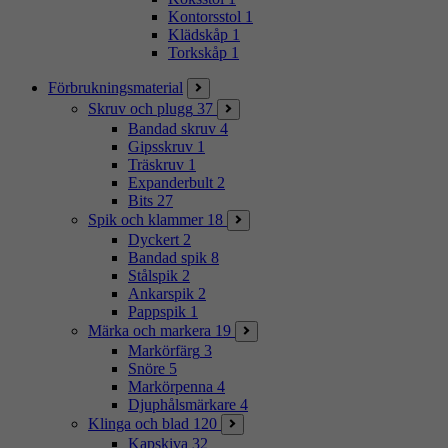
Kontorsstol
1
Klädskåp
1
Torkskåp
1
Förbrukningsmaterial
Skruv och plugg
37
Bandad skruv
4
Gipsskruv
1
Träskruv
1
Expanderbult
2
Bits
27
Spik och klammer
18
Dyckert
2
Bandad spik
8
Stålspik
2
Ankarspik
2
Pappspik
1
Märka och markera
19
Markörfärg
3
Snöre
5
Markörpenna
4
Djuphålsmärkare
4
Klinga och blad
120
Kapskiva
32