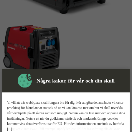
Några kakor, för vår och din skull
Skyddsutrustning
Elverk
Mer information
Vi vill att vår webbplats skall fungera bra för dig. För att göra det använder vi kakor
Honda EU30i
(cookies) för bland annat statistik så att vi kan lära oss mer om hur vi skall utveckla
vår webbplats på ett så bra sätt som möjligt. Nedan kan du läsa mer och anpassa dina
inställningar. Notera att när du godkänner statistik och marknadsförings-cookies
Automatiskt oljenivåskydd
kommer viss data överföras utanför EU. Hur den informationen används av berörda
Tystgående
[...]
bolag vet vi inte exakt. Till exempel uppfyller inte USA:s lagstiftning alla de krav