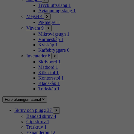
Tryckluftsslang
1
Avtappningsslang
1
Mejsel
4
Pikmejsel
1
Vitvara
9
Mikrovågsugn
1
Värmeskåp
1
Kylskåp
1
Kaffebryggare
6
Inventarier
6
Skrivbord
1
Matbord
1
Köksstol
1
Kontorsstol
1
Klädskåp
1
Torkskåp
1
Förbrukningsmaterial
Skruv och plugg
37
Bandad skruv
4
Gipsskruv
1
Träskruv
1
Expanderbult
2