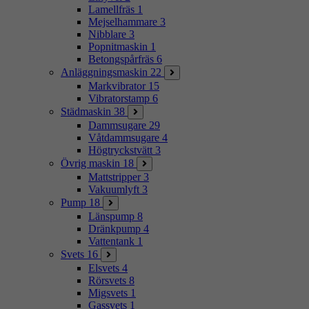
Lamellfräs
1
Mejselhammare
3
Nibblare
3
Popnitmaskin
1
Betongspårfräs
6
Anläggningsmaskin
22
Markvibrator
15
Vibratorstamp
6
Städmaskin
38
Dammsugare
29
Våtdammsugare
4
Högtryckstvätt
3
Övrig maskin
18
Mattstripper
3
Vakuumlyft
3
Pump
18
Länspump
8
Dränkpump
4
Vattentank
1
Svets
16
Elsvets
4
Rörsvets
8
Migsvets
1
Gassvets
1