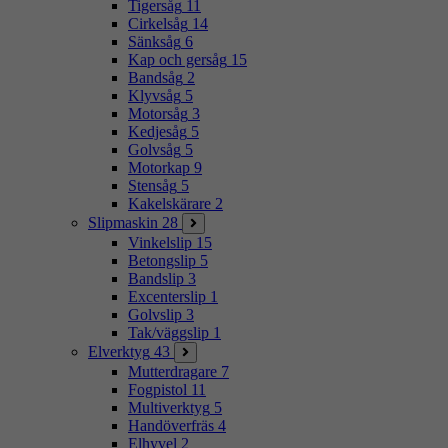
Tigersåg
11
Cirkelsåg
14
Sänksåg
6
Kap och gersåg
15
Bandsåg
2
Klyvsåg
5
Motorsåg
3
Kedjesåg
5
Golvsåg
5
Motorkap
9
Stensåg
5
Kakelskärare
2
Slipmaskin
28
Vinkelslip
15
Betongslip
5
Bandslip
3
Excenterslip
1
Golvslip
3
Tak/väggslip
1
Elverktyg
43
Mutterdragare
7
Fogpistol
11
Multiverktyg
5
Handöverfräs
4
Elhyvel
2