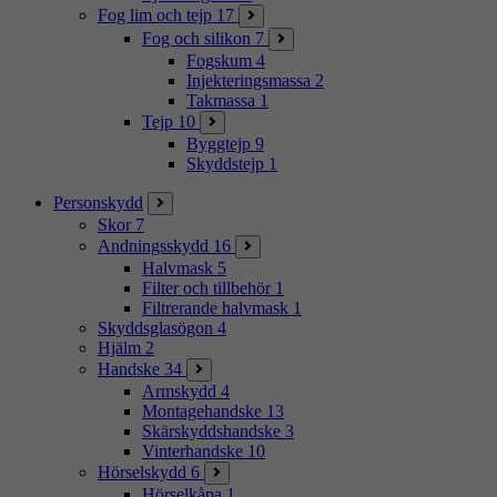
Fog lim och tejp
17
Fog och silikon
7
Fogskum
4
Injekteringsmassa
2
Takmassa
1
Tejp
10
Byggtejp
9
Skyddstejp
1
Personskydd
Skor
7
Andningsskydd
16
Halvmask
5
Filter och tillbehör
1
Filtrerande halvmask
1
Skyddsglasögon
4
Hjälm
2
Handske
34
Armskydd
4
Montagehandske
13
Skärskyddshandske
3
Vinterhandske
10
Hörselskydd
6
Hörselkåpa
1