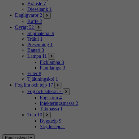
Bränsle
7
Dieseltank
1
Dagligvaror
2
Kaffe
2
Övrigt
52
Slipmaterial
9
Träkil
1
Presenning
1
Batteri
3
Lampa
11
Ficklampa
3
Pannlampa
3
Filter
8
Tjältiningskol
1
Fog lim och tejp
17
Fog och silikon
7
Fogskum
4
Injekteringsmassa
2
Takmassa
1
Tejp
10
Byggtejp
9
Skyddstejp
1
Personskydd