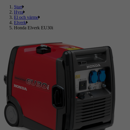
Start
Hyra
El och värme
Elverk
Honda Elverk EU30i