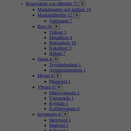
Reservdelar och tillbehör
75
Maskinbatteri och laddare
10
Maskintillbehör
12
Vattentank
7
Borr
29
Träborr
3
Metallborr
4
Betongborr
10
Kakelborr
3
Hålsåg
7
Slang
4
Tryckluftsslang
1
Avtappningsslang
1
Mejsel
4
Pikmejsel
1
Vitvara
9
Mikrovågsugn
1
Värmeskåp
1
Kylskåp
1
Kaffebryggare
6
Inventarier
6
Skrivbord
1
Matbord
1
Köksstol
1