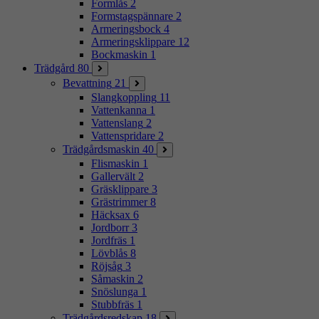
Formlås
2
Formstagspännare
2
Armeringsbock
4
Armeringsklippare
12
Bockmaskin
1
Trädgård
80
Bevattning
21
Slangkoppling
11
Vattenkanna
1
Vattenslang
2
Vattenspridare
2
Trädgårdsmaskin
40
Flismaskin
1
Gallervält
2
Gräsklippare
3
Grästrimmer
8
Häcksax
6
Jordborr
3
Jordfräs
1
Lövblås
8
Röjsåg
3
Såmaskin
2
Snöslunga
1
Stubbfräs
1
Trädgårdsredskap
18