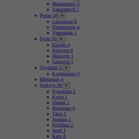
Mattstripper
3
Vakuumlyft
3
Pump
18
Länspump
8
Dränkpump
4
Vattentank
1
Svets
16
Elsvets
4
Rörsvets
8
Migsvets
1
Gassvets
1
Tryckluft
5
Kompressor
5
Bilmaskin
4
Verktyg
38
Fogspruta
2
Kofot
1
Slägga
1
Hammare
6
Tång
2
Stensax
1
Profilsax
2
Spett
1
Kniv
8