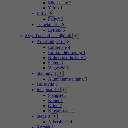
Minilastare
2
Ytfräs
1
Lift
2
Pallyft
2
Tillbehör
16
Lyftsax
5
Skydd och arbetsmiljö
56
Arbetsmiljö
16
Luftrenare
4
Luftkonditionering
1
Kolmonoxidmätare
1
Stämp
3
Väggstöd
2
Ställning
4
Aluminiumställning
3
Fallskydd
3
Inhägnad
17
Stängsel
3
Koner
1
Grind
7
Kravallstaket
1
Stege
8
Arbetsbock
4
Körplåt
1