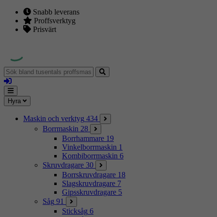
Snabb leverans
Proffsverktyg
Prisvärt
Sök
bland
Logga
tusentals
in
proffsmaskiner
Mina
Meny
Hyra
sidor
Maskin och verktyg
434
Borrmaskin
28
Borrhammare
19
Vinkelborrmaskin
1
Kombiborrmaskin
6
Skruvdragare
30
Borrskruvdragare
18
Slagskruvdragare
7
Gipsskruvdragare
5
Såg
91
Sticksåg
6