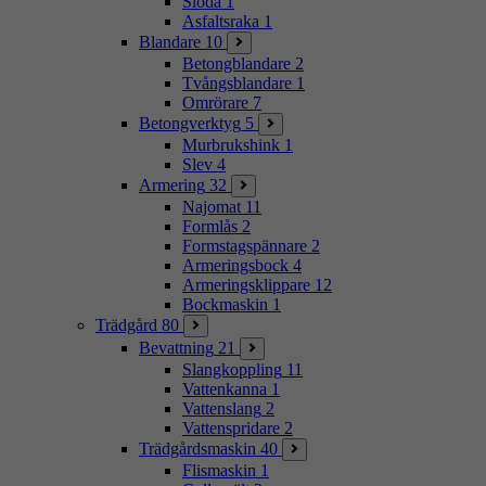
Sloda
1
Asfaltsraka
1
Blandare
10
Betongblandare
2
Tvångsblandare
1
Omrörare
7
Betongverktyg
5
Murbrukshink
1
Slev
4
Armering
32
Najomat
11
Formlås
2
Formstagspännare
2
Armeringsbock
4
Armeringsklippare
12
Bockmaskin
1
Trädgård
80
Bevattning
21
Slangkoppling
11
Vattenkanna
1
Vattenslang
2
Vattenspridare
2
Trädgårdsmaskin
40
Flismaskin
1