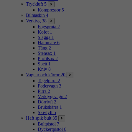
Tryckluft
5
Kompressor
5
Bilmaskin
4
Verktyg
38
Fogspruta
2
Kofot
1
Slägga
1
Hammare
6
Tång
2
Stensax
1
Profilsax
2
Spett
1
Kniv
8
Vagnar och kärror
20
Tegelpirra
2
Fodervagn
3
Pirra
2
Verktygsvagn
2
Dörrlyft
2
Brukskärra
1
Skivlyft
5
Häft spik bult
35
Bultpistol
7
Dyckertpistol
6