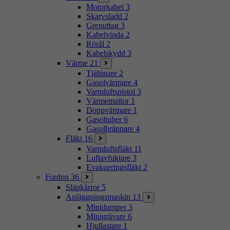
Motorkabel
3
Skarvsladd
2
Grenuttag
3
Kabelvinda
2
Rörål
2
Kabelskydd
3
Värme
21
Tjältinare
2
Gasolvärmare
4
Varmluftspistol
3
Värmemattor
1
Doppvärmare
1
Gasoltuber
6
Gasolbrännare
4
Fläkt
16
Varmluftsfläkt
11
Luftavfuktare
3
Evakueringsfläkt
2
Fordon
36
Släpkärror
5
Anläggningsmaskin
13
Minidumper
3
Minigrävare
6
Hjullastare
1