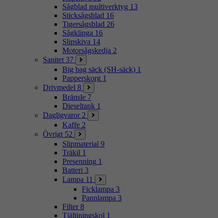
Sågblad multiverktyg
13
Sticksågsblad
16
Tigersågsblad
26
Sågklinga
16
Slipskiva
14
Motorsågskedja
2
Sanitet
37
Big bag säck (SH-säck)
1
Papperskorg
1
Drivmedel
8
Bränsle
7
Dieseltank
1
Dagligvaror
2
Kaffe
2
Övrigt
52
Slipmaterial
9
Träkil
1
Presenning
1
Batteri
3
Lampa
11
Ficklampa
3
Pannlampa
3
Filter
8
Tjältiningskol
1