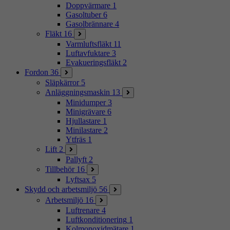
Doppvärmare
1
Gasoltuber
6
Gasolbrännare
4
Fläkt
16
Varmluftsfläkt
11
Luftavfuktare
3
Evakueringsfläkt
2
Fordon
36
Släpkärror
5
Anläggningsmaskin
13
Minidumper
3
Minigrävare
6
Hjullastare
1
Minilastare
2
Ytfräs
1
Lift
2
Pallyft
2
Tillbehör
16
Lyftsax
5
Skydd och arbetsmiljö
56
Arbetsmiljö
16
Luftrenare
4
Luftkonditionering
1
Kolmonoxidmätare
1