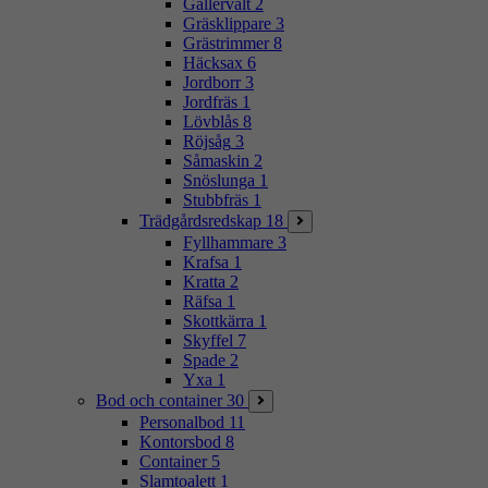
Gallervält
2
Gräsklippare
3
Grästrimmer
8
Häcksax
6
Jordborr
3
Jordfräs
1
Lövblås
8
Röjsåg
3
Såmaskin
2
Snöslunga
1
Stubbfräs
1
Trädgårdsredskap
18
Fyllhammare
3
Krafsa
1
Kratta
2
Räfsa
1
Skottkärra
1
Skyffel
7
Spade
2
Yxa
1
Bod och container
30
Personalbod
11
Kontorsbod
8
Container
5
Slamtoalett
1