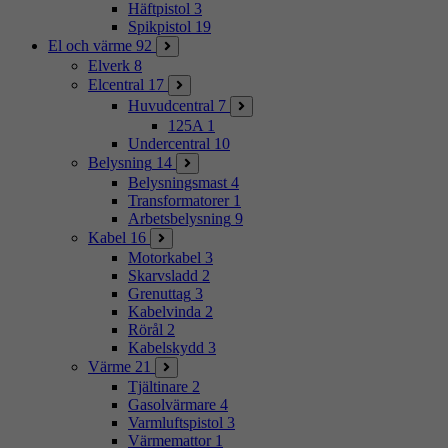
Häftpistol
3
Spikpistol
19
El och värme
92
Elverk
8
Elcentral
17
Huvudcentral
7
125A
1
Undercentral
10
Belysning
14
Belysningsmast
4
Transformatorer
1
Arbetsbelysning
9
Kabel
16
Motorkabel
3
Skarvsladd
2
Grenuttag
3
Kabelvinda
2
Rörål
2
Kabelskydd
3
Värme
21
Tjältinare
2
Gasolvärmare
4
Varmluftspistol
3
Värmemattor
1