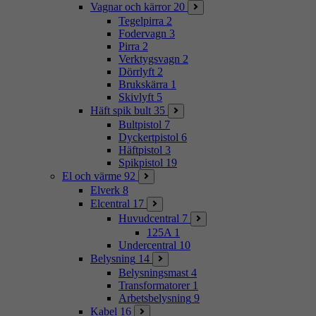
Vagnar och kärror
20
Tegelpirra
2
Fodervagn
3
Pirra
2
Verktygsvagn
2
Dörrlyft
2
Brukskärra
1
Skivlyft
5
Häft spik bult
35
Bultpistol
7
Dyckertpistol
6
Häftpistol
3
Spikpistol
19
El och värme
92
Elverk
8
Elcentral
17
Huvudcentral
7
125A
1
Undercentral
10
Belysning
14
Belysningsmast
4
Transformatorer
1
Arbetsbelysning
9
Kabel
16