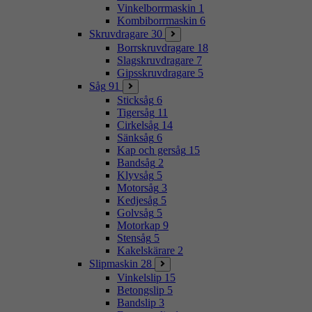
Vinkelborrmaskin
1
Kombiborrmaskin
6
Skruvdragare
30
Borrskruvdragare
18
Slagskruvdragare
7
Gipsskruvdragare
5
Såg
91
Sticksåg
6
Tigersåg
11
Cirkelsåg
14
Sänksåg
6
Kap och gersåg
15
Bandsåg
2
Klyvsåg
5
Motorsåg
3
Kedjesåg
5
Golvsåg
5
Motorkap
9
Stensåg
5
Kakelskärare
2
Slipmaskin
28
Vinkelslip
15
Betongslip
5
Bandslip
3