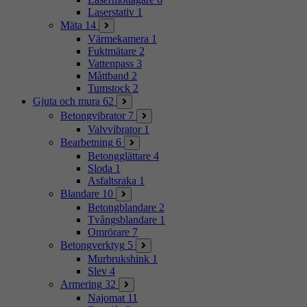
Laserstativ
1
Mäta
14
Värmekamera
1
Fuktmätare
2
Vattenpass
3
Måttband
2
Tumstock
2
Gjuta och mura
62
Betongvibrator
7
Valvvibrator
1
Bearbetning
6
Betongglättare
4
Sloda
1
Asfaltsraka
1
Blandare
10
Betongblandare
2
Tvångsblandare
1
Omrörare
7
Betongverktyg
5
Murbrukshink
1
Slev
4
Armering
32
Najomat
11