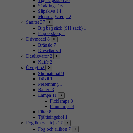
Tigersågsblad
26
Sågklinga
16
Slipskiva
14
Motorsågskedja
2
Sanitet
37
Big bag säck (SH-säck)
1
Papperskorg
1
Drivmedel
8
Bränsle
7
Dieseltank
1
Dagligvaror
2
Kaffe
2
Övrigt
52
Slipmaterial
9
Träkil
1
Presenning
1
Batteri
3
Lampa
11
Ficklampa
3
Pannlampa
3
Filter
8
Tjältiningskol
1
Fog lim och tejp
17
Fog och silikon
7