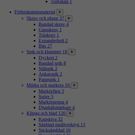
Torkskåp
1
Förbrukningsmaterial
Skruv och plugg
37
Bandad skruv
4
Gipsskruv
1
Träskruv
1
Expanderbult
2
Bits
27
Spik och klammer
18
Dyckert
2
Bandad spik
8
Stålspik
2
Ankarspik
2
Pappspik
1
Märka och markera
19
Markörfärg
3
Snöre
5
Markörpenna
4
Djuphålsmärkare
4
Klinga och blad
120
Kapskiva
32
Sågblad multiverktyg
13
Sticksågsblad
16