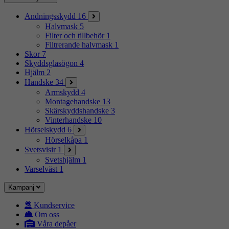
Andningsskydd
16
Halvmask
5
Filter och tillbehör
1
Filtrerande halvmask
1
Skor
7
Skyddsglasögon
4
Hjälm
2
Handske
34
Armskydd
4
Montagehandske
13
Skärskyddshandske
3
Vinterhandske
10
Hörselskydd
6
Hörselkåpa
1
Svetsvisir
1
Svetshjälm
1
Varselväst
1
Kampanj
Kundservice
Om oss
Våra depåer