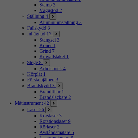
Stämp
3
Väggstöd
2
Ställning
4
Aluminiumställning
3
Fallskydd
3
Inhägnad
17
Stängsel
3
Koner
1
Grind
7
Kravallstaket
1
Stege
8
Arbetsbock
4
Körplåt
1
Första hjälpen
3
Brandskydd
3
Brandfiltar
1
Brandsläckare
2
Mätinstrument
42
Laser
26
Korslaser
3
Rotationslaser
9
Rörlaser
2
Avståndsmätare
5
Lasermottagare
6