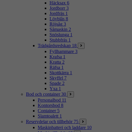
Häcksax
6
Jordborr
3
Jordfräs
1
Lövblås
8
Röjsåg
3
Såmaskin
2
Snöslunga
1
Stubbfräs
1
Trädgårdsredskap
18
Fyllhammare
3
Krafsa
1
Kratta
2
Räfsa
1
Skottkärra
1
Skyffel
7
Spade
2
Yxa
1
Bod och container
30
Personalbod
11
Kontorsbod
8
Container
5
Slamtoalett
1
Reservdelar och tillbehör
75
Maskinbatteri och laddare
10