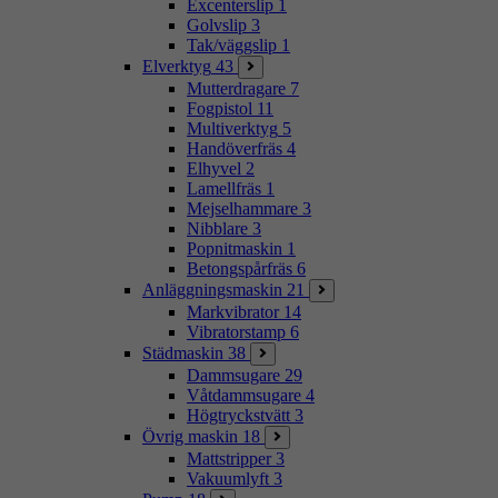
Excenterslip
1
Golvslip
3
Tak/väggslip
1
Elverktyg
43
Mutterdragare
7
Fogpistol
11
Multiverktyg
5
Handöverfräs
4
Elhyvel
2
Lamellfräs
1
Mejselhammare
3
Nibblare
3
Popnitmaskin
1
Betongspårfräs
6
Anläggningsmaskin
21
Markvibrator
14
Vibratorstamp
6
Städmaskin
38
Dammsugare
29
Våtdammsugare
4
Högtryckstvätt
3
Övrig maskin
18
Mattstripper
3
Vakuumlyft
3