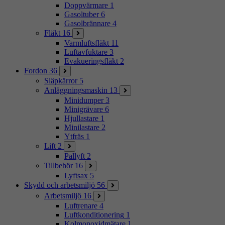
Doppvärmare
1
Gasoltuber
6
Gasolbrännare
4
Fläkt
16
Varmluftsfläkt
11
Luftavfuktare
3
Evakueringsfläkt
2
Fordon
36
Släpkärror
5
Anläggningsmaskin
13
Minidumper
3
Minigrävare
6
Hjullastare
1
Minilastare
2
Ytfräs
1
Lift
2
Pallyft
2
Tillbehör
16
Lyftsax
5
Skydd och arbetsmiljö
56
Arbetsmiljö
16
Luftrenare
4
Luftkonditionering
1
Kolmonoxidmätare
1