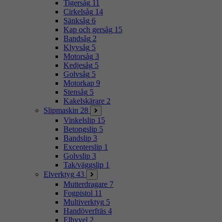
Tigersåg
11
Cirkelsåg
14
Sänksåg
6
Kap och gersåg
15
Bandsåg
2
Klyvsåg
5
Motorsåg
3
Kedjesåg
5
Golvsåg
5
Motorkap
9
Stensåg
5
Kakelskärare
2
Slipmaskin
28
Vinkelslip
15
Betongslip
5
Bandslip
3
Excenterslip
1
Golvslip
3
Tak/väggslip
1
Elverktyg
43
Mutterdragare
7
Fogpistol
11
Multiverktyg
5
Handöverfräs
4
Elhyvel
2