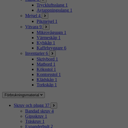
Tryckluftsslang
1
Avtappningsslang
1
Mejsel
4
Pikmejsel
1
Vitvara
9
Mikrovågsugn
1
Värmeskåp
1
Kylskåp
1
Kaffebryggare
6
Inventarier
6
Skrivbord
1
Matbord
1
Köksstol
1
Kontorsstol
1
Klädskåp
1
Torkskåp
1
Förbrukningsmaterial
Skruv och plugg
37
Bandad skruv
4
Gipsskruv
1
Träskruv
1
Expanderbult
2