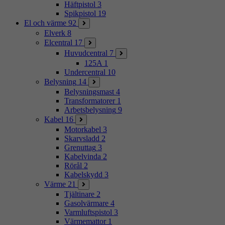
Häftpistol
3
Spikpistol
19
El och värme
92
Elverk
8
Elcentral
17
Huvudcentral
7
125A
1
Undercentral
10
Belysning
14
Belysningsmast
4
Transformatorer
1
Arbetsbelysning
9
Kabel
16
Motorkabel
3
Skarvsladd
2
Grenuttag
3
Kabelvinda
2
Rörål
2
Kabelskydd
3
Värme
21
Tjältinare
2
Gasolvärmare
4
Varmluftspistol
3
Värmemattor
1