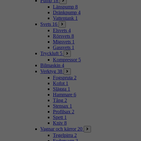
Pump
18
Länspump
8
Dränkpump
4
Vattentank
1
Svets
16
Elsvets
4
Rörsvets
8
Migsvets
1
Gassvets
1
Tryckluft
5
Kompressor
5
Bilmaskin
4
Verktyg
38
Fogspruta
2
Kofot
1
Slägga
1
Hammare
6
Tång
2
Stensax
1
Profilsax
2
Spett
1
Kniv
8
Vagnar och kärror
20
Tegelpirra
2
Fodervagn
3