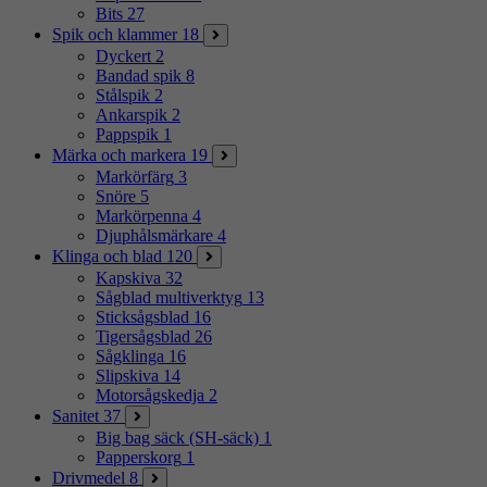
Bits
27
Spik och klammer
18
Dyckert
2
Bandad spik
8
Stålspik
2
Ankarspik
2
Pappspik
1
Märka och markera
19
Markörfärg
3
Snöre
5
Markörpenna
4
Djuphålsmärkare
4
Klinga och blad
120
Kapskiva
32
Sågblad multiverktyg
13
Sticksågsblad
16
Tigersågsblad
26
Sågklinga
16
Slipskiva
14
Motorsågskedja
2
Sanitet
37
Big bag säck (SH-säck)
1
Papperskorg
1
Drivmedel
8