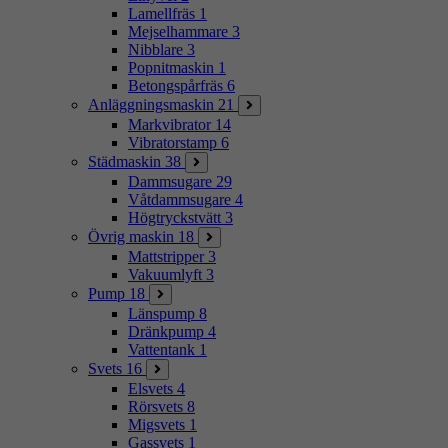
Lamellfräs
1
Mejselhammare
3
Nibblare
3
Popnitmaskin
1
Betongspårfräs
6
Anläggningsmaskin
21
Markvibrator
14
Vibratorstamp
6
Städmaskin
38
Dammsugare
29
Våtdammsugare
4
Högtryckstvätt
3
Övrig maskin
18
Mattstripper
3
Vakuumlyft
3
Pump
18
Länspump
8
Dränkpump
4
Vattentank
1
Svets
16
Elsvets
4
Rörsvets
8
Migsvets
1
Gassvets
1