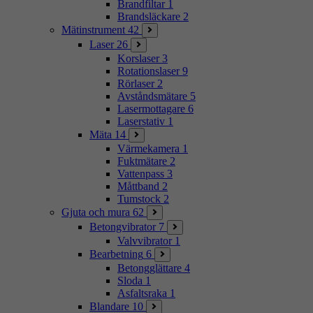
Brandfiltar
1
Brandsläckare
2
Mätinstrument
42
Laser
26
Korslaser
3
Rotationslaser
9
Rörlaser
2
Avståndsmätare
5
Lasermottagare
6
Laserstativ
1
Mäta
14
Värmekamera
1
Fuktmätare
2
Vattenpass
3
Måttband
2
Tumstock
2
Gjuta och mura
62
Betongvibrator
7
Valvvibrator
1
Bearbetning
6
Betongglättare
4
Sloda
1
Asfaltsraka
1
Blandare
10