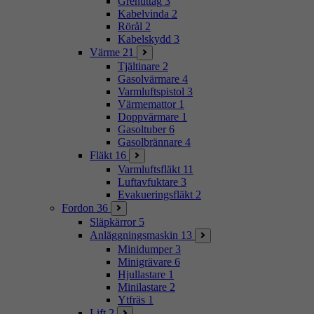
Grenuttag
3
Kabelvinda
2
Rörål
2
Kabelskydd
3
Värme
21
Tjältinare
2
Gasolvärmare
4
Varmluftspistol
3
Värmemattor
1
Doppvärmare
1
Gasoltuber
6
Gasolbrännare
4
Fläkt
16
Varmluftsfläkt
11
Luftavfuktare
3
Evakueringsfläkt
2
Fordon
36
Släpkärror
5
Anläggningsmaskin
13
Minidumper
3
Minigrävare
6
Hjullastare
1
Minilastare
2
Ytfräs
1
Lift
2