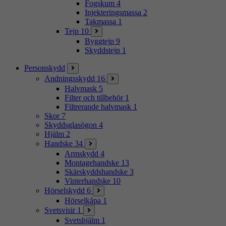
Fogskum
4
Injekteringsmassa
2
Takmassa
1
Tejp
10
Byggtejp
9
Skyddstejp
1
Personskydd
Andningsskydd
16
Halvmask
5
Filter och tillbehör
1
Filtrerande halvmask
1
Skor
7
Skyddsglasögon
4
Hjälm
2
Handske
34
Armskydd
4
Montagehandske
13
Skärskyddshandske
3
Vinterhandske
10
Hörselskydd
6
Hörselkåpa
1
Svetsvisir
1
Svetshjälm
1