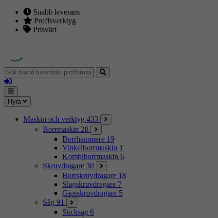
Snabb leverans
Proffsverktyg
Prisvärt
Sök
bland
Logga
tusentals
in
proffsmaskiner
Mina
Meny
Hyra
sidor
Maskin och verktyg
433
Borrmaskin
28
Borrhammare
19
Vinkelborrmaskin
1
Kombiborrmaskin
6
Skruvdragare
30
Borrskruvdragare
18
Slagskruvdragare
7
Gipsskruvdragare
5
Såg
91
Sticksåg
6