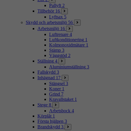
Pallyft
2
Tillbehör
16
Lyftsax
5
Skydd och arbetsmiljö
56
Arbetsmiljö
16
Luftrenare
4
Luftkonditionering
1
Kolmonoxidmätare
1
Stämp
3
Väggstöd
2
Ställning
4
Aluminiumställning
3
Fallskydd
3
Inhägnad
17
Stängsel
3
Koner
1
Grind
7
Kravallstaket
1
Stege
8
Arbetsbock
4
Körplåt
1
Första hjälpen
3
Brandskydd
3