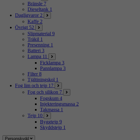
Bränsle
7
Dieseltank
1
Dagligvaror
2
Kaffe
2
Övrigt
52
Slipmaterial
9
Träkil
1
Presenning
1
Batteri
3
Lampa
11
Ficklampa
3
Pannlampa
3
Filter
8
Tjältiningskol
1
Fog lim och tejp
17
Fog och silikon
7
Fogskum
4
Injekteringsmassa
2
Takmassa
1
Tejp
10
Byggtejp
9
Skyddstejp
1
Personskydd