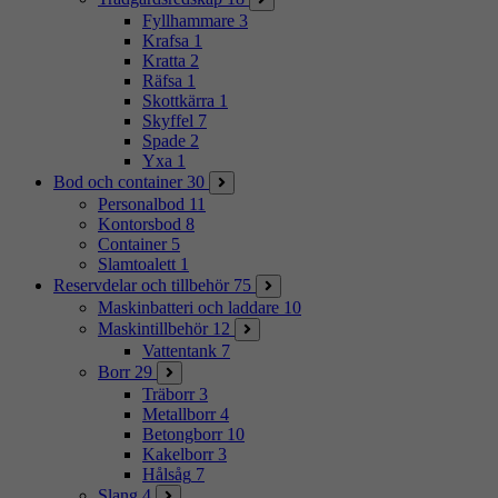
Fyllhammare
3
Krafsa
1
Kratta
2
Räfsa
1
Skottkärra
1
Skyffel
7
Spade
2
Yxa
1
Bod och container
30
Personalbod
11
Kontorsbod
8
Container
5
Slamtoalett
1
Reservdelar och tillbehör
75
Maskinbatteri och laddare
10
Maskintillbehör
12
Vattentank
7
Borr
29
Träborr
3
Metallborr
4
Betongborr
10
Kakelborr
3
Hålsåg
7
Slang
4