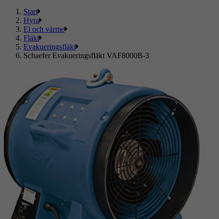
Start
Hyra
El och värme
Fläkt
Evakueringsfläkt
Schaefer Evakueringsfläkt VAF8000B-3