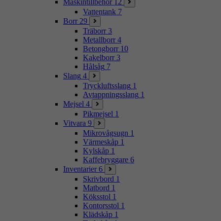
Maskintillbehör
12
Vattentank
7
Borr
29
Träborr
3
Metallborr
4
Betongborr
10
Kakelborr
3
Hålsåg
7
Slang
4
Tryckluftsslang
1
Avtappningsslang
1
Mejsel
4
Pikmejsel
1
Vitvara
9
Mikrovågsugn
1
Värmeskåp
1
Kylskåp
1
Kaffebryggare
6
Inventarier
6
Skrivbord
1
Matbord
1
Köksstol
1
Kontorsstol
1
Klädskåp
1