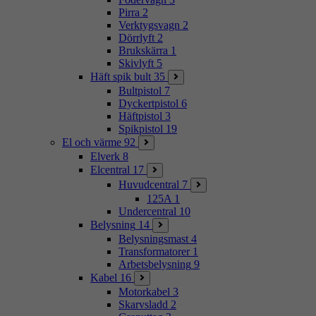
Pirra
2
Verktygsvagn
2
Dörrlyft
2
Brukskärra
1
Skivlyft
5
Häft spik bult
35
Bultpistol
7
Dyckertpistol
6
Häftpistol
3
Spikpistol
19
El och värme
92
Elverk
8
Elcentral
17
Huvudcentral
7
125A
1
Undercentral
10
Belysning
14
Belysningsmast
4
Transformatorer
1
Arbetsbelysning
9
Kabel
16
Motorkabel
3
Skarvsladd
2