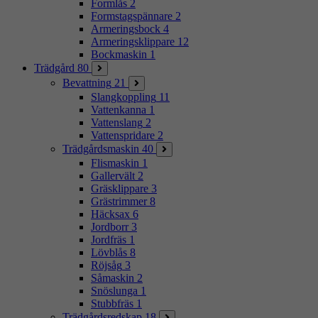
Formlås
2
Formstagspännare
2
Armeringsbock
4
Armeringsklippare
12
Bockmaskin
1
Trädgård
80
Bevattning
21
Slangkoppling
11
Vattenkanna
1
Vattenslang
2
Vattenspridare
2
Trädgårdsmaskin
40
Flismaskin
1
Gallervält
2
Gräsklippare
3
Grästrimmer
8
Häcksax
6
Jordborr
3
Jordfräs
1
Lövblås
8
Röjsåg
3
Såmaskin
2
Snöslunga
1
Stubbfräs
1
Trädgårdsredskap
18