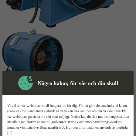
Några kakor, för vår och din skull
Skyddsutrustning
Evakueringsfläkt
Mer information
Vi vill att vår webbplats skall fungera bra för dig. För att göra det använder vi kakor
(cookies) för bland annat statistik så att vi kan lära oss mer om hur vi skall utveckla
vår webbplats på ett så bra sätt som möjligt. Nedan kan du läsa mer och anpassa dina
Schaefer VAF8000B-3
inställningar. Notera att när du godkänner statistik och marknadsförings-cookies
kommer viss data överföras utanför EU. Hur den informationen används av berörda
[...]
bolag vet vi inte exakt. Till exempel uppfyller inte USA:s lagstiftning alla de krav
3700W effekt