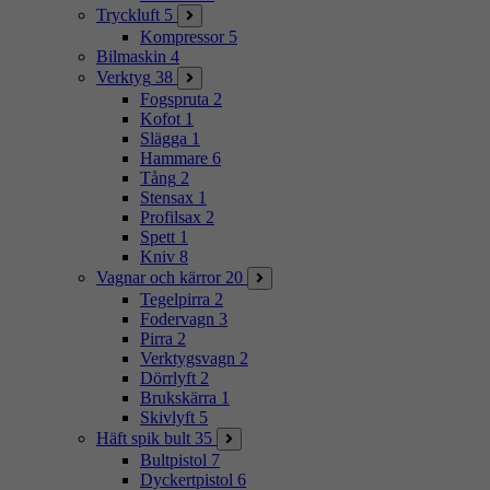
Tryckluft
5
Kompressor
5
Bilmaskin
4
Verktyg
38
Fogspruta
2
Kofot
1
Slägga
1
Hammare
6
Tång
2
Stensax
1
Profilsax
2
Spett
1
Kniv
8
Vagnar och kärror
20
Tegelpirra
2
Fodervagn
3
Pirra
2
Verktygsvagn
2
Dörrlyft
2
Brukskärra
1
Skivlyft
5
Häft spik bult
35
Bultpistol
7
Dyckertpistol
6