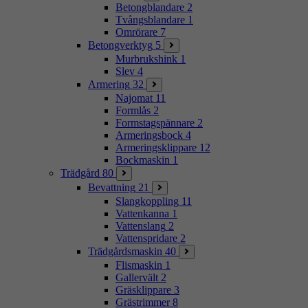
Betongblandare
2
Tvångsblandare
1
Omrörare
7
Betongverktyg
5
Murbrukshink
1
Slev
4
Armering
32
Najomat
11
Formlås
2
Formstagspännare
2
Armeringsbock
4
Armeringsklippare
12
Bockmaskin
1
Trädgård
80
Bevattning
21
Slangkoppling
11
Vattenkanna
1
Vattenslang
2
Vattenspridare
2
Trädgårdsmaskin
40
Flismaskin
1
Gallervält
2
Gräsklippare
3
Grästrimmer
8