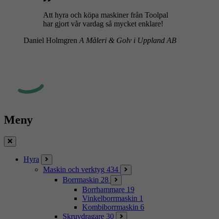
Att hyra och köpa maskiner från Toolpal
har gjort vår vardag så mycket enklare!
Daniel Holmgren
A Måleri & Golv i Uppland AB
Meny
Stäng
Hyra
Maskin och verktyg
434
Borrmaskin
28
Borrhammare
19
Vinkelborrmaskin
1
Kombiborrmaskin
6
Skruvdragare
30