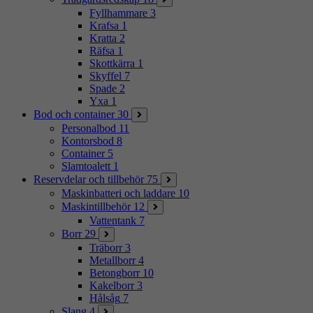
Fyllhammare
3
Krafsa
1
Kratta
2
Räfsa
1
Skottkärra
1
Skyffel
7
Spade
2
Yxa
1
Bod och container
30
Personalbod
11
Kontorsbod
8
Container
5
Slamtoalett
1
Reservdelar och tillbehör
75
Maskinbatteri och laddare
10
Maskintillbehör
12
Vattentank
7
Borr
29
Träborr
3
Metallborr
4
Betongborr
10
Kakelborr
3
Hålsåg
7
Slang
4