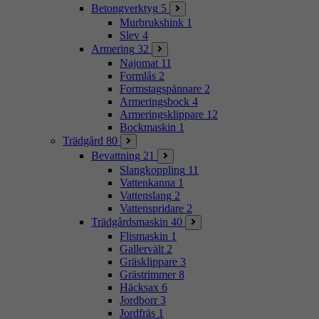
Betongverktyg
5
Murbrukshink
1
Slev
4
Armering
32
Najomat
11
Formlås
2
Formstagspännare
2
Armeringsbock
4
Armeringsklippare
12
Bockmaskin
1
Trädgård
80
Bevattning
21
Slangkoppling
11
Vattenkanna
1
Vattenslang
2
Vattenspridare
2
Trädgårdsmaskin
40
Flismaskin
1
Gallervält
2
Gräsklippare
3
Grästrimmer
8
Häcksax
6
Jordborr
3
Jordfräs
1