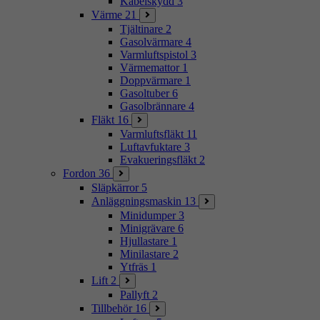
Kabelskydd
3
Värme
21
Tjältinare
2
Gasolvärmare
4
Varmluftspistol
3
Värmemattor
1
Doppvärmare
1
Gasoltuber
6
Gasolbrännare
4
Fläkt
16
Varmluftsfläkt
11
Luftavfuktare
3
Evakueringsfläkt
2
Fordon
36
Släpkärror
5
Anläggningsmaskin
13
Minidumper
3
Minigrävare
6
Hjullastare
1
Minilastare
2
Ytfräs
1
Lift
2
Pallyft
2
Tillbehör
16