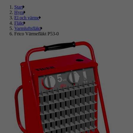
Start
Hyra
El och värme
Fläkt
Varmluftsfläkt
Frico Värmefläkt P53-0