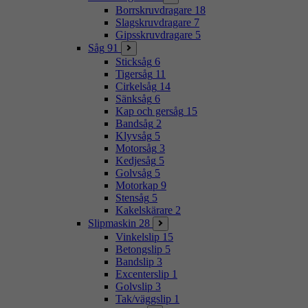
Borrskruvdragare
18
Slagskruvdragare
7
Gipsskruvdragare
5
Såg
91
Sticksåg
6
Tigersåg
11
Cirkelsåg
14
Sänksåg
6
Kap och gersåg
15
Bandsåg
2
Klyvsåg
5
Motorsåg
3
Kedjesåg
5
Golvsåg
5
Motorkap
9
Stensåg
5
Kakelskärare
2
Slipmaskin
28
Vinkelslip
15
Betongslip
5
Bandslip
3
Excenterslip
1
Golvslip
3
Tak/väggslip
1