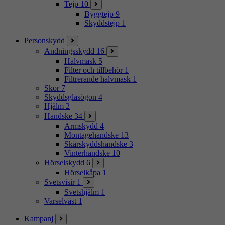
Tejp
10
Byggtejp
9
Skyddstejp
1
Personskydd
Andningsskydd
16
Halvmask
5
Filter och tillbehör
1
Filtrerande halvmask
1
Skor
7
Skyddsglasögon
4
Hjälm
2
Handske
34
Armskydd
4
Montagehandske
13
Skärskyddshandske
3
Vinterhandske
10
Hörselskydd
6
Hörselkåpa
1
Svetsvisir
1
Svetshjälm
1
Varselväst
1
Kampanj