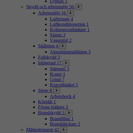
Lyftsax
5
Skydd och arbetsmiljö
56
Arbetsmiljö
16
Luftrenare
4
Luftkonditionering
1
Kolmonoxidmätare
1
Stämp
3
Väggstöd
2
Ställning
4
Aluminiumställning
3
Fallskydd
3
Inhägnad
17
Stängsel
3
Koner
1
Grind
7
Kravallstaket
1
Stege
8
Arbetsbock
4
Körplåt
1
Första hjälpen
3
Brandskydd
3
Brandfiltar
1
Brandsläckare
2
Mätinstrument
42