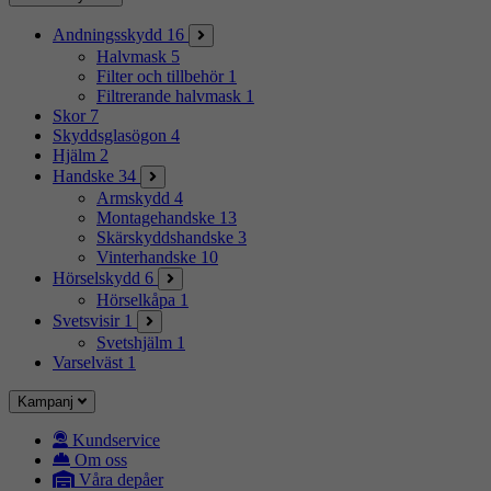
Andningsskydd
16
Halvmask
5
Filter och tillbehör
1
Filtrerande halvmask
1
Skor
7
Skyddsglasögon
4
Hjälm
2
Handske
34
Armskydd
4
Montagehandske
13
Skärskyddshandske
3
Vinterhandske
10
Hörselskydd
6
Hörselkåpa
1
Svetsvisir
1
Svetshjälm
1
Varselväst
1
Kampanj
Kundservice
Om oss
Våra depåer