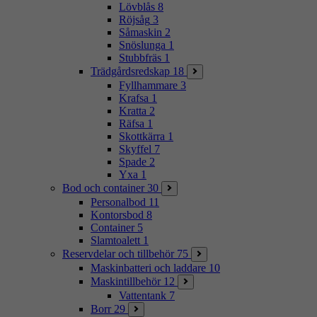
Lövblås
8
Röjsåg
3
Såmaskin
2
Snöslunga
1
Stubbfräs
1
Trädgårdsredskap
18
Fyllhammare
3
Krafsa
1
Kratta
2
Räfsa
1
Skottkärra
1
Skyffel
7
Spade
2
Yxa
1
Bod och container
30
Personalbod
11
Kontorsbod
8
Container
5
Slamtoalett
1
Reservdelar och tillbehör
75
Maskinbatteri och laddare
10
Maskintillbehör
12
Vattentank
7
Borr
29