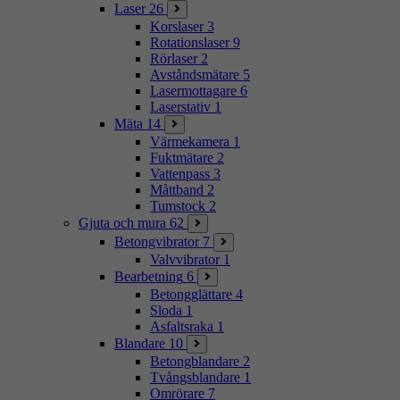
Laser
26
Korslaser
3
Rotationslaser
9
Rörlaser
2
Avståndsmätare
5
Lasermottagare
6
Laserstativ
1
Mäta
14
Värmekamera
1
Fuktmätare
2
Vattenpass
3
Måttband
2
Tumstock
2
Gjuta och mura
62
Betongvibrator
7
Valvvibrator
1
Bearbetning
6
Betongglättare
4
Sloda
1
Asfaltsraka
1
Blandare
10
Betongblandare
2
Tvångsblandare
1
Omrörare
7