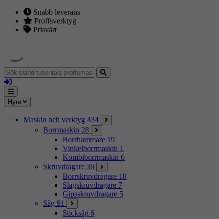
Snabb leverans
Proffsverktyg
Prisvärt
Sök
bland
Logga
tusentals
in
proffsmaskiner
Mina
Meny
Hyra
sidor
Maskin och verktyg
434
Borrmaskin
28
Borrhammare
19
Vinkelborrmaskin
1
Kombiborrmaskin
6
Skruvdragare
30
Borrskruvdragare
18
Slagskruvdragare
7
Gipsskruvdragare
5
Såg
91
Sticksåg
6