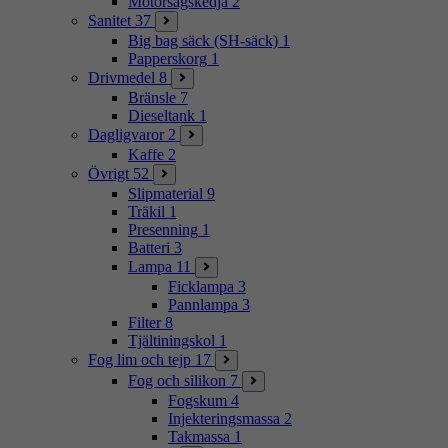
Motorsågskedja
2
Sanitet
37
Big bag säck (SH-säck)
1
Papperskorg
1
Drivmedel
8
Bränsle
7
Dieseltank
1
Dagligvaror
2
Kaffe
2
Övrigt
52
Slipmaterial
9
Träkil
1
Presenning
1
Batteri
3
Lampa
11
Ficklampa
3
Pannlampa
3
Filter
8
Tjältiningskol
1
Fog lim och tejp
17
Fog och silikon
7
Fogskum
4
Injekteringsmassa
2
Takmassa
1