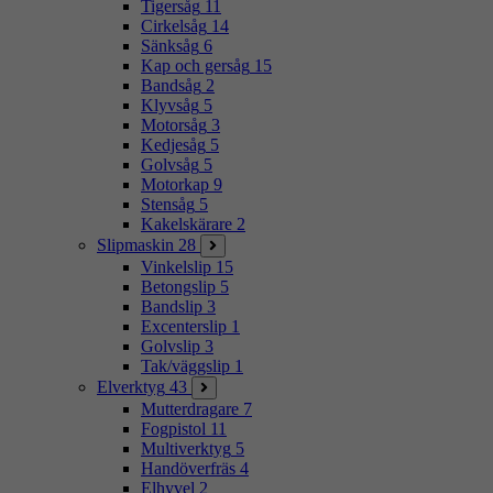
Tigersåg
11
Cirkelsåg
14
Sänksåg
6
Kap och gersåg
15
Bandsåg
2
Klyvsåg
5
Motorsåg
3
Kedjesåg
5
Golvsåg
5
Motorkap
9
Stensåg
5
Kakelskärare
2
Slipmaskin
28
Vinkelslip
15
Betongslip
5
Bandslip
3
Excenterslip
1
Golvslip
3
Tak/väggslip
1
Elverktyg
43
Mutterdragare
7
Fogpistol
11
Multiverktyg
5
Handöverfräs
4
Elhyvel
2