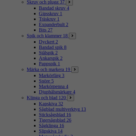
Skruv och plugg
37
Bandad skruv
4
Gipsskruv
1
Träskruv
1
Expanderbult
2
Bits
27
Spik och klammer
18
Dyckert
2
Bandad spik
8
Stålspik
2
Ankarspik
2
Pappspik
1
Märka och markera
19
Markörfärg
3
Snöre
5
Markörpenna
4
Djuphålsmärkare
4
Klinga och blad
120
Kapskiva
32
Sågblad multiverktyg
13
Sticksågsblad
16
Tigersågsblad
26
Sågklinga
16
Slipskiva
14