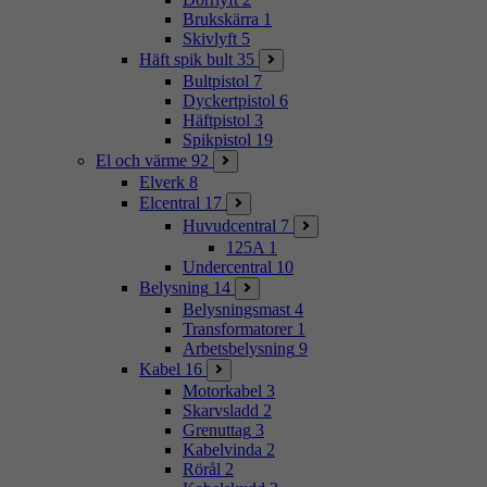
Brukskärra
1
Skivlyft
5
Häft spik bult
35
Bultpistol
7
Dyckertpistol
6
Häftpistol
3
Spikpistol
19
El och värme
92
Elverk
8
Elcentral
17
Huvudcentral
7
125A
1
Undercentral
10
Belysning
14
Belysningsmast
4
Transformatorer
1
Arbetsbelysning
9
Kabel
16
Motorkabel
3
Skarvsladd
2
Grenuttag
3
Kabelvinda
2
Rörål
2