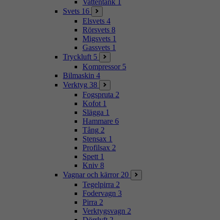
Vattentank
1
Svets
16
Elsvets
4
Rörsvets
8
Migsvets
1
Gassvets
1
Tryckluft
5
Kompressor
5
Bilmaskin
4
Verktyg
38
Fogspruta
2
Kofot
1
Slägga
1
Hammare
6
Tång
2
Stensax
1
Profilsax
2
Spett
1
Kniv
8
Vagnar och kärror
20
Tegelpirra
2
Fodervagn
3
Pirra
2
Verktygsvagn
2
Dörrlyft
2