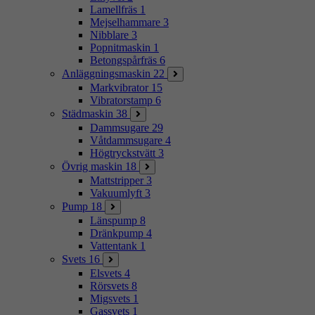
Lamellfräs
1
Mejselhammare
3
Nibblare
3
Popnitmaskin
1
Betongspårfräs
6
Anläggningsmaskin
22
Markvibrator
15
Vibratorstamp
6
Städmaskin
38
Dammsugare
29
Våtdammsugare
4
Högtryckstvätt
3
Övrig maskin
18
Mattstripper
3
Vakuumlyft
3
Pump
18
Länspump
8
Dränkpump
4
Vattentank
1
Svets
16
Elsvets
4
Rörsvets
8
Migsvets
1
Gassvets
1