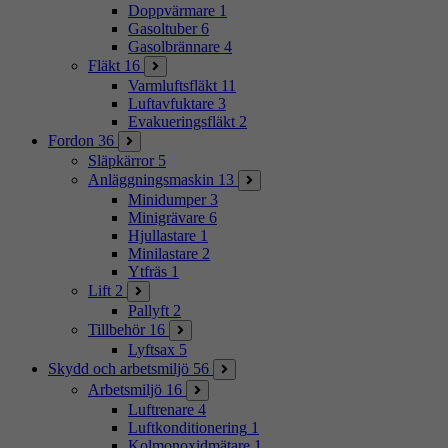
Doppvärmare
1
Gasoltuber
6
Gasolbrännare
4
Fläkt
16
Varmluftsfläkt
11
Luftavfuktare
3
Evakueringsfläkt
2
Fordon
36
Släpkärror
5
Anläggningsmaskin
13
Minidumper
3
Minigrävare
6
Hjullastare
1
Minilastare
2
Ytfräs
1
Lift
2
Pallyft
2
Tillbehör
16
Lyftsax
5
Skydd och arbetsmiljö
56
Arbetsmiljö
16
Luftrenare
4
Luftkonditionering
1
Kolmonoxidmätare
1