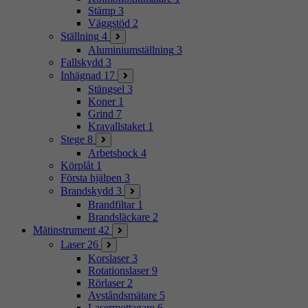
Stämp
3
Väggstöd
2
Ställning
4
Aluminiumställning
3
Fallskydd
3
Inhägnad
17
Stängsel
3
Koner
1
Grind
7
Kravallstaket
1
Stege
8
Arbetsbock
4
Körplåt
1
Första hjälpen
3
Brandskydd
3
Brandfiltar
1
Brandsläckare
2
Mätinstrument
42
Laser
26
Korslaser
3
Rotationslaser
9
Rörlaser
2
Avståndsmätare
5
Lasermottagare
6