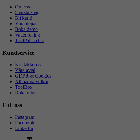
Om oss
5 enkla steg
Bli kund
Våra depåer
Boka demo
Vattenrening
ToolPal To Go
Kundservice
Kontakta oss
Våra avtal
GDPR & Cookies
Allmänna villkor
ToolBox
Boka retur
Följ oss
Instagram
Facebook
LinkedIn