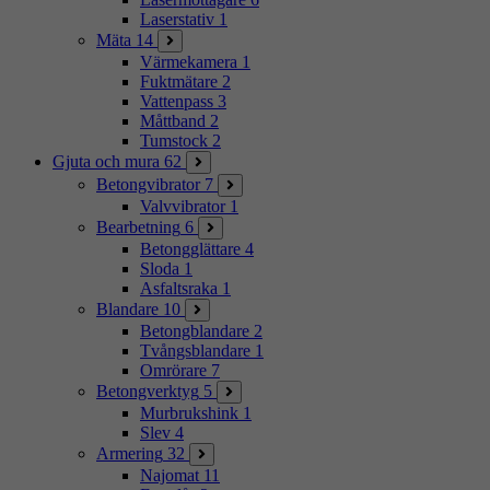
Laserstativ
1
Mäta
14
Värmekamera
1
Fuktmätare
2
Vattenpass
3
Måttband
2
Tumstock
2
Gjuta och mura
62
Betongvibrator
7
Valvvibrator
1
Bearbetning
6
Betongglättare
4
Sloda
1
Asfaltsraka
1
Blandare
10
Betongblandare
2
Tvångsblandare
1
Omrörare
7
Betongverktyg
5
Murbrukshink
1
Slev
4
Armering
32
Najomat
11