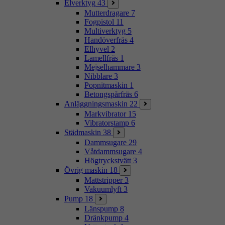
Elverktyg
43
Mutterdragare
7
Fogpistol
11
Multiverktyg
5
Handöverfräs
4
Elhyvel
2
Lamellfräs
1
Mejselhammare
3
Nibblare
3
Popnitmaskin
1
Betongspårfräs
6
Anläggningsmaskin
22
Markvibrator
15
Vibratorstamp
6
Städmaskin
38
Dammsugare
29
Våtdammsugare
4
Högtryckstvätt
3
Övrig maskin
18
Mattstripper
3
Vakuumlyft
3
Pump
18
Länspump
8
Dränkpump
4