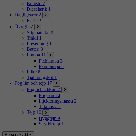
Bränsle
7
Dieseltank
1
Dagligvaror
2
Kaffe
2
Övrigt
52
Slipmaterial
9
Träkil
1
Presenning
1
Batteri
3
Lampa
11
Ficklampa
3
Pannlampa
3
Filter
8
Tjältiningskol
1
Fog lim och tejp
17
Fog och silikon
7
Fogskum
4
Injekteringsmassa
2
Takmassa
1
Tejp
10
Byggtejp
9
Skyddstejp
1
Personskydd