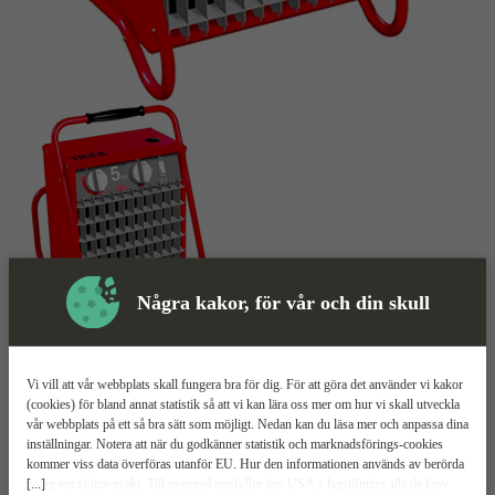
Några kakor, för vår och din skull
Värmefläkt
Mer information
Vi vill att vår webbplats skall fungera bra för dig. För att göra det använder vi kakor
Frico P53-0
(cookies) för bland annat statistik så att vi kan lära oss mer om hur vi skall utveckla
vår webbplats på ett så bra sätt som möjligt. Nedan kan du läsa mer och anpassa dina
inställningar. Notera att när du godkänner statistik och marknadsförings-cookies
2 kW effekt
kommer viss data överföras utanför EU. Hur den informationen används av berörda
IP44-klassning
[...]
bolag vet vi inte exakt. Till exempel uppfyller inte USA:s lagstiftning alla de krav
Portabel design