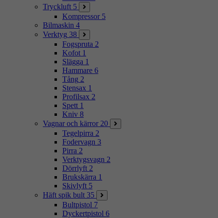
Tryckluft
5
Kompressor
5
Bilmaskin
4
Verktyg
38
Fogspruta
2
Kofot
1
Slägga
1
Hammare
6
Tång
2
Stensax
1
Profilsax
2
Spett
1
Kniv
8
Vagnar och kärror
20
Tegelpirra
2
Fodervagn
3
Pirra
2
Verktygsvagn
2
Dörrlyft
2
Brukskärra
1
Skivlyft
5
Häft spik bult
35
Bultpistol
7
Dyckertpistol
6