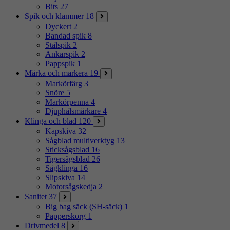
Bits
27
Spik och klammer
18
Dyckert
2
Bandad spik
8
Stålspik
2
Ankarspik
2
Pappspik
1
Märka och markera
19
Markörfärg
3
Snöre
5
Markörpenna
4
Djuphålsmärkare
4
Klinga och blad
120
Kapskiva
32
Sågblad multiverktyg
13
Sticksågsblad
16
Tigersågsblad
26
Sågklinga
16
Slipskiva
14
Motorsågskedja
2
Sanitet
37
Big bag säck (SH-säck)
1
Papperskorg
1
Drivmedel
8