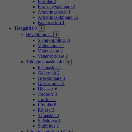
Formlås
2
Formstagspännare
2
Armeringsbock
4
Armeringsklippare
12
Bockmaskin
1
Trädgård
80
Bevattning
21
Slangkoppling
11
Vattenkanna
1
Vattenslang
2
Vattenspridare
2
Trädgårdsmaskin
40
Flismaskin
1
Gallervält
2
Gräsklippare
3
Grästrimmer
8
Häcksax
6
Jordborr
3
Jordfräs
1
Lövblås
8
Röjsåg
3
Såmaskin
2
Snöslunga
1
Stubbfräs
1
Trädgårdsredskap
18