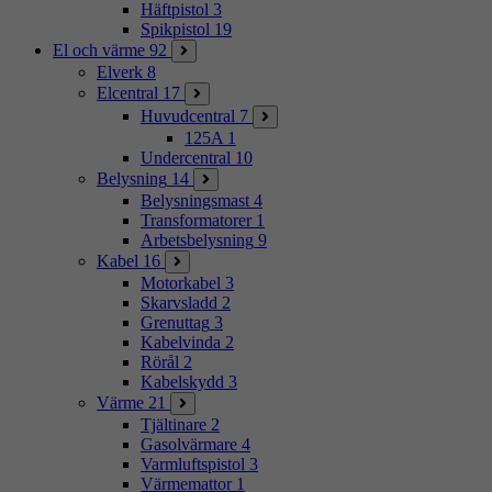
Häftpistol
3
Spikpistol
19
El och värme
92
Elverk
8
Elcentral
17
Huvudcentral
7
125A
1
Undercentral
10
Belysning
14
Belysningsmast
4
Transformatorer
1
Arbetsbelysning
9
Kabel
16
Motorkabel
3
Skarvsladd
2
Grenuttag
3
Kabelvinda
2
Rörål
2
Kabelskydd
3
Värme
21
Tjältinare
2
Gasolvärmare
4
Varmluftspistol
3
Värmemattor
1