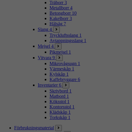
Träborr
3
Metallborr
4
Betongborr
10
Kakelborr
3
Hålsåg
7
Slang
4
Tryckluftsslang
1
Avtappningsslang
1
Mejsel
4
Pikmejsel
1
Vitvara
9
Mikrovågsugn
1
Värmeskåp
1
Kylskåp
1
Kaffebryggare
6
Inventarier
6
Skrivbord
1
Matbord
1
Köksstol
1
Kontorsstol
1
Klädskåp
1
Torkskåp
1
Förbrukningsmaterial