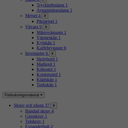
Tryckluftsslang
1
Avtappningsslang
1
Mejsel
4
Pikmejsel
1
Vitvara
9
Mikrovågsugn
1
Värmeskåp
1
Kylskåp
1
Kaffebryggare
6
Inventarier
6
Skrivbord
1
Matbord
1
Köksstol
1
Kontorsstol
1
Klädskåp
1
Torkskåp
1
Förbrukningsmaterial
Skruv och plugg
37
Bandad skruv
4
Gipsskruv
1
Träskruv
1
Expanderbult
2