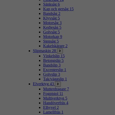
Sänksåg
6
Kap och gersåg
15
Bandsåg
2
Klyvsåg
5
Motorsåg
3
Kedjesåg
5
Golvsåg
5
Motorkap
9
Stensåg
5
Kakelskärare
2
Slipmaskin
28
Vinkelslip
15
Betongslip
5
Bandslip
3
Excenterslip
1
Golvslip
3
Tak/väggslip
1
Elverktyg
43
Mutterdragare
7
Fogpistol
11
Multiverktyg
5
Handöverfräs
4
Elhyvel
2
Lamellfräs
1