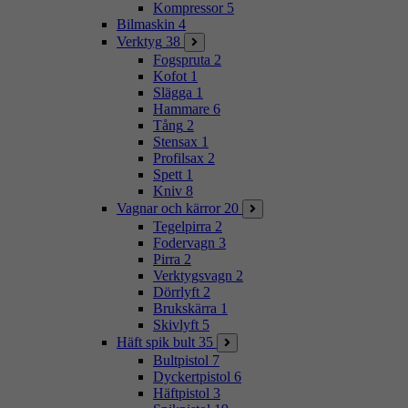
Kompressor
5
Bilmaskin
4
Verktyg
38
Fogspruta
2
Kofot
1
Slägga
1
Hammare
6
Tång
2
Stensax
1
Profilsax
2
Spett
1
Kniv
8
Vagnar och kärror
20
Tegelpirra
2
Fodervagn
3
Pirra
2
Verktygsvagn
2
Dörrlyft
2
Brukskärra
1
Skivlyft
5
Häft spik bult
35
Bultpistol
7
Dyckertpistol
6
Häftpistol
3