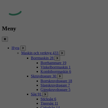
Meny
Stäng
Hyra
Maskin och verktyg
433
Borrmaskin
28
Borrhammare
19
Vinkelborrmaskin
1
Kombiborrmaskin
6
Skruvdragare
30
Borrskruvdragare
18
Slagskruvdragare
7
Gipsskruvdragare
5
Såg
91
Sticksåg
6
Tigersåg
11
Cirkelsåg
14