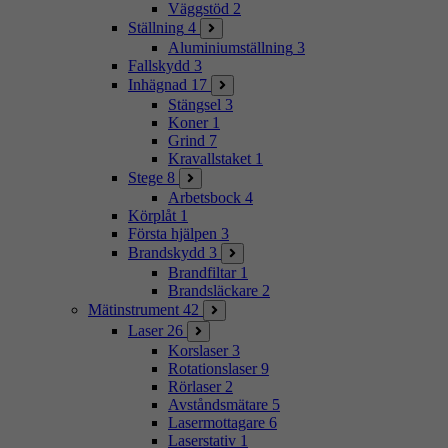
Väggstöd
2
Ställning
4
Aluminiumställning
3
Fallskydd
3
Inhägnad
17
Stängsel
3
Koner
1
Grind
7
Kravallstaket
1
Stege
8
Arbetsbock
4
Körplåt
1
Första hjälpen
3
Brandskydd
3
Brandfiltar
1
Brandsläckare
2
Mätinstrument
42
Laser
26
Korslaser
3
Rotationslaser
9
Rörlaser
2
Avståndsmätare
5
Lasermottagare
6
Laserstativ
1