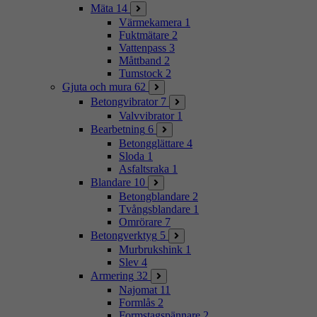
Mäta
14
Värmekamera
1
Fuktmätare
2
Vattenpass
3
Måttband
2
Tumstock
2
Gjuta och mura
62
Betongvibrator
7
Valvvibrator
1
Bearbetning
6
Betongglättare
4
Sloda
1
Asfaltsraka
1
Blandare
10
Betongblandare
2
Tvångsblandare
1
Omrörare
7
Betongverktyg
5
Murbrukshink
1
Slev
4
Armering
32
Najomat
11
Formlås
2
Formstagspännare
2