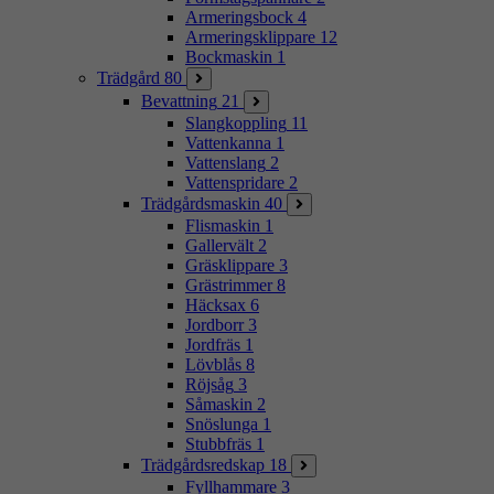
Armeringsbock
4
Armeringsklippare
12
Bockmaskin
1
Trädgård
80
Bevattning
21
Slangkoppling
11
Vattenkanna
1
Vattenslang
2
Vattenspridare
2
Trädgårdsmaskin
40
Flismaskin
1
Gallervält
2
Gräsklippare
3
Grästrimmer
8
Häcksax
6
Jordborr
3
Jordfräs
1
Lövblås
8
Röjsåg
3
Såmaskin
2
Snöslunga
1
Stubbfräs
1
Trädgårdsredskap
18
Fyllhammare
3