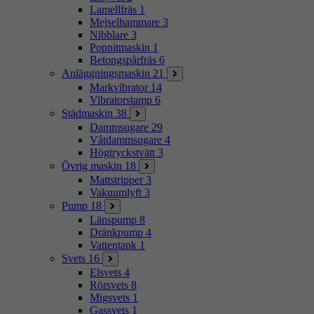
Lamellfräs
1
Mejselhammare
3
Nibblare
3
Popnitmaskin
1
Betongspårfräs
6
Anläggningsmaskin
21
Markvibrator
14
Vibratorstamp
6
Städmaskin
38
Dammsugare
29
Våtdammsugare
4
Högtryckstvätt
3
Övrig maskin
18
Mattstripper
3
Vakuumlyft
3
Pump
18
Länspump
8
Dränkpump
4
Vattentank
1
Svets
16
Elsvets
4
Rörsvets
8
Migsvets
1
Gassvets
1