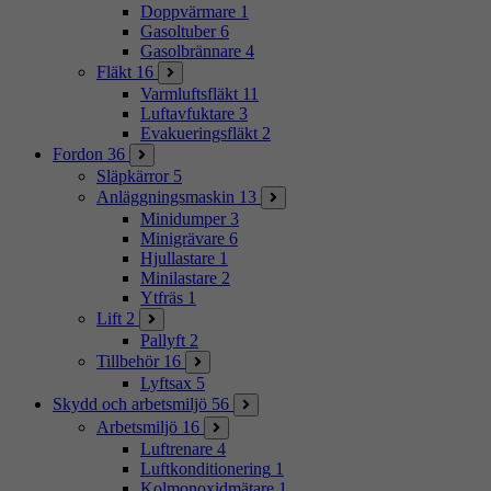
Doppvärmare
1
Gasoltuber
6
Gasolbrännare
4
Fläkt
16
Varmluftsfläkt
11
Luftavfuktare
3
Evakueringsfläkt
2
Fordon
36
Släpkärror
5
Anläggningsmaskin
13
Minidumper
3
Minigrävare
6
Hjullastare
1
Minilastare
2
Ytfräs
1
Lift
2
Pallyft
2
Tillbehör
16
Lyftsax
5
Skydd och arbetsmiljö
56
Arbetsmiljö
16
Luftrenare
4
Luftkonditionering
1
Kolmonoxidmätare
1