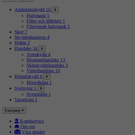
Andningsskydd
16
Halvmask
5
Filter och tillbehör
1
Filtrerande halvmask
1
Skor
7
Skyddsglasögon
4
Hjälm
2
Handske
34
Armskydd
4
Montagehandske
13
Skärskyddshandske
3
Vinterhandske
10
Hörselskydd
6
Hörselkåpa
1
Svetsvisir
1
Svetshjälm
1
Varselväst
1
Kampanj
Kundservice
Om oss
Våra depåer