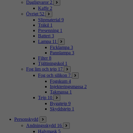
Dagligvaror
2
Kaffe
2
Övrigt
52
Slipmaterial
9
Träkil
1
Presenning
1
Batteri
3
Lampa
11
Ficklampa
3
Pannlampa
3
Filter
8
Tjältiningskol
1
Fog lim och tejp
17
Fog och silikon
7
Fogskum
4
Injekteringsmassa
2
Takmassa
1
Tejp
10
Byggtejp
9
Skyddstejp
1
Personskydd
Andningsskydd
16
Halvmask
5