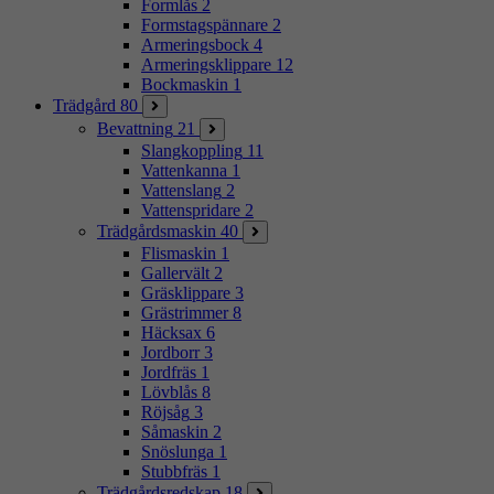
Formlås
2
Formstagspännare
2
Armeringsbock
4
Armeringsklippare
12
Bockmaskin
1
Trädgård
80
Bevattning
21
Slangkoppling
11
Vattenkanna
1
Vattenslang
2
Vattenspridare
2
Trädgårdsmaskin
40
Flismaskin
1
Gallervält
2
Gräsklippare
3
Grästrimmer
8
Häcksax
6
Jordborr
3
Jordfräs
1
Lövblås
8
Röjsåg
3
Såmaskin
2
Snöslunga
1
Stubbfräs
1
Trädgårdsredskap
18