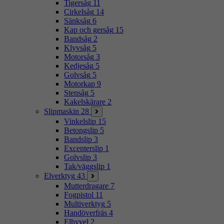
Tigersåg
11
Cirkelsåg
14
Sänksåg
6
Kap och gersåg
15
Bandsåg
2
Klyvsåg
5
Motorsåg
3
Kedjesåg
5
Golvsåg
5
Motorkap
9
Stensåg
5
Kakelskärare
2
Slipmaskin
28
Vinkelslip
15
Betongslip
5
Bandslip
3
Excenterslip
1
Golvslip
3
Tak/väggslip
1
Elverktyg
43
Mutterdragare
7
Fogpistol
11
Multiverktyg
5
Handöverfräs
4
Elhyvel
2