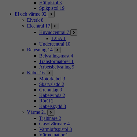
Häftpistol
3
Spikpistol
19
El och värme
92
Elverk
8
Elcentral
17
Huvudcentral
7
125A
1
Undercentral
10
Belysning
14
Belysningsmast
4
Transformatorer
1
Arbetsbelysning
9
Kabel
16
Motorkabel
3
Skarvsladd
2
Grenuttag
3
Kabelvinda
2
Rörål
2
Kabelskydd
3
Värme
21
Tjältinare
2
Gasolvärmare
4
Varmluftspistol
3
Värmemattor
1