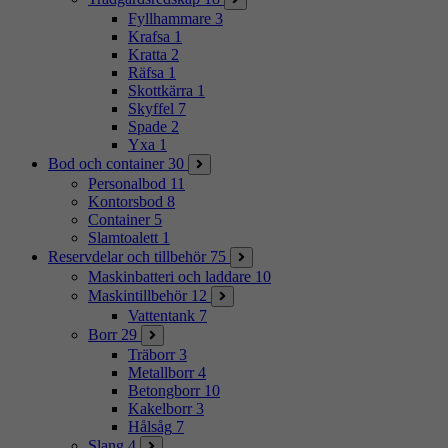
Fyllhammare
3
Krafsa
1
Kratta
2
Räfsa
1
Skottkärra
1
Skyffel
7
Spade
2
Yxa
1
Bod och container
30
Personalbod
11
Kontorsbod
8
Container
5
Slamtoalett
1
Reservdelar och tillbehör
75
Maskinbatteri och laddare
10
Maskintillbehör
12
Vattentank
7
Borr
29
Träborr
3
Metallborr
4
Betongborr
10
Kakelborr
3
Hålsåg
7
Slang
4