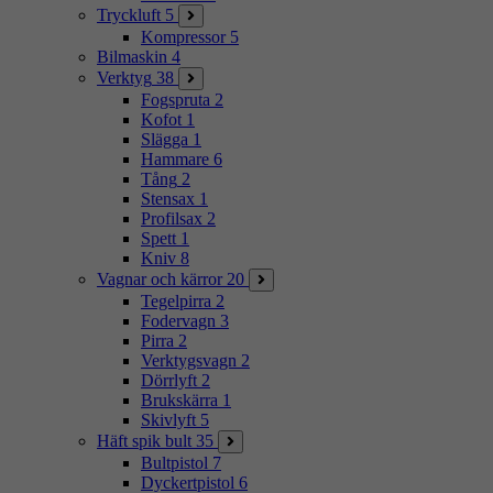
Tryckluft
5
Kompressor
5
Bilmaskin
4
Verktyg
38
Fogspruta
2
Kofot
1
Slägga
1
Hammare
6
Tång
2
Stensax
1
Profilsax
2
Spett
1
Kniv
8
Vagnar och kärror
20
Tegelpirra
2
Fodervagn
3
Pirra
2
Verktygsvagn
2
Dörrlyft
2
Brukskärra
1
Skivlyft
5
Häft spik bult
35
Bultpistol
7
Dyckertpistol
6