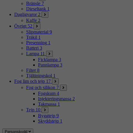
Bränsle
7
Dieseltank
1
Dagligvaror
2
Kaffe
2
Övrigt
52
Slipmaterial
9
Träkil
1
Presenning
1
Batteri
3
Lampa
11
Ficklampa
3
Pannlampa
3
Filter
8
Tjältiningskol
1
Fog lim och tejp
17
Fog och silikon
7
Fogskum
4
Injekteringsmassa
2
Takmassa
1
Tejp
10
Byggtejp
9
Skyddstejp
1
Personskydd