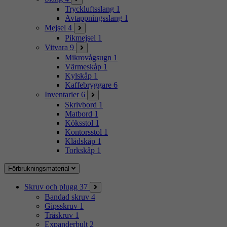
Tryckluftsslang
1
Avtappningsslang
1
Mejsel
4
Pikmejsel
1
Vitvara
9
Mikrovågsugn
1
Värmeskåp
1
Kylskåp
1
Kaffebryggare
6
Inventarier
6
Skrivbord
1
Matbord
1
Köksstol
1
Kontorsstol
1
Klädskåp
1
Torkskåp
1
Förbrukningsmaterial
Skruv och plugg
37
Bandad skruv
4
Gipsskruv
1
Träskruv
1
Expanderbult
2