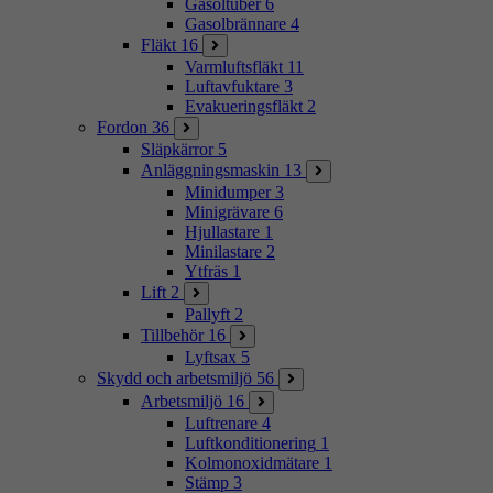
Gasoltuber
6
Gasolbrännare
4
Fläkt
16
Varmluftsfläkt
11
Luftavfuktare
3
Evakueringsfläkt
2
Fordon
36
Släpkärror
5
Anläggningsmaskin
13
Minidumper
3
Minigrävare
6
Hjullastare
1
Minilastare
2
Ytfräs
1
Lift
2
Pallyft
2
Tillbehör
16
Lyftsax
5
Skydd och arbetsmiljö
56
Arbetsmiljö
16
Luftrenare
4
Luftkonditionering
1
Kolmonoxidmätare
1
Stämp
3