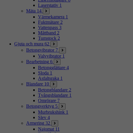
Laserstativ
1
Mäta
14
Värmekamera
1
Fuktmätare
2
Vattenpass
3
Måttband
2
Tumstock
2
Gjuta och mura
62
Betongvibrator
7
Valvvibrator
1
Bearbetning
6
Betongglättare
4
Sloda
1
Asfaltsraka
1
Blandare
10
Betongblandare
2
Tvångsblandare
1
Omrörare
7
Betongverktyg
5
Murbrukshink
1
Slev
4
Armering
32
Najomat
11