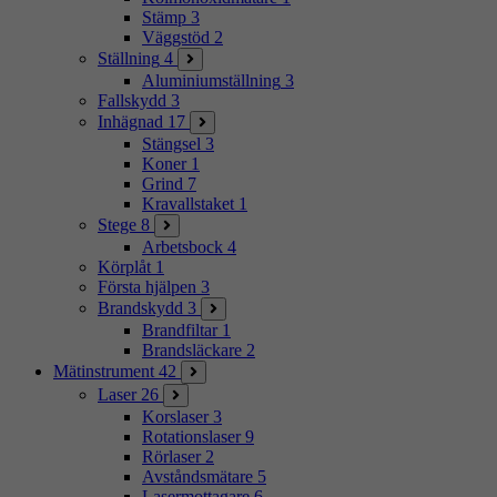
Stämp
3
Väggstöd
2
Ställning
4
Aluminiumställning
3
Fallskydd
3
Inhägnad
17
Stängsel
3
Koner
1
Grind
7
Kravallstaket
1
Stege
8
Arbetsbock
4
Körplåt
1
Första hjälpen
3
Brandskydd
3
Brandfiltar
1
Brandsläckare
2
Mätinstrument
42
Laser
26
Korslaser
3
Rotationslaser
9
Rörlaser
2
Avståndsmätare
5
Lasermottagare
6