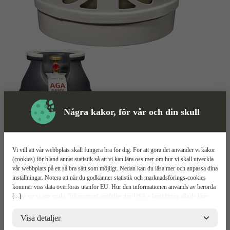
Några kakor, för vår och din skull
Vi vill att vår webbplats skall fungera bra för dig. För att göra det använder vi kakor
Gasbehållare
Mer information
(cookies) för bland annat statistik så att vi kan lära oss mer om hur vi skall utveckla
vår webbplats på ett så bra sätt som möjligt. Nedan kan du läsa mer och anpassa dina
inställningar. Notera att när du godkänner statistik och marknadsförings-cookies
PC5
kommer viss data överföras utanför EU. Hur den informationen används av berörda
[...]
bolag vet vi inte exakt. Till exempel uppfyller inte USA:s lagstiftning alla de krav
gällande hantering av personuppgifter som ställs inom EU, vilket kan innebära vissa
Lättviktstub
risker för dina personuppgifter. De berörda bolagen måste lämna över uppgifter till
Visa detaljer
5 kg gasol
brottsbekämpande myndigheter i USA om de får en sådan begäran. Det kan dock
Med ventil