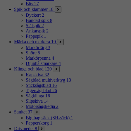
Bits
27
Spik och klammer
18
Dyckert
2
Bandad spik
8
Stålspik
2
Ankarspik
2
Pappspik
1
Märka och markera
19
Markörfärg
3
Snöre
5
Markörpenna
4
Djuphålsmärkare
4
Klinga och blad
120
Kapskiva
32
Sågblad multiverktyg
13
Sticksågsblad
16
Tigersågsblad
26
Sågklinga
16
Slipskiva
14
Motorsågskedja
2
Sanitet
37
Big bag säck (SH-säck)
1
Papperskorg
1
Drivmedel
8