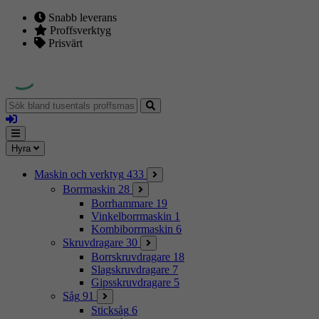
Snabb leverans
Proffsverktyg
Prisvärt
Sök
bland
Logga
tusentals
in
proffsmaskiner
Mina
Meny
Hyra
sidor
Maskin och verktyg
433
Borrmaskin
28
Borrhammare
19
Vinkelborrmaskin
1
Kombiborrmaskin
6
Skruvdragare
30
Borrskruvdragare
18
Slagskruvdragare
7
Gipsskruvdragare
5
Såg
91
Sticksåg
6