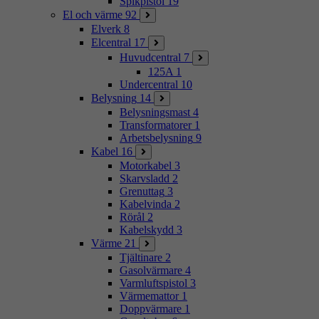
Spikpistol
19
El och värme
92
Elverk
8
Elcentral
17
Huvudcentral
7
125A
1
Undercentral
10
Belysning
14
Belysningsmast
4
Transformatorer
1
Arbetsbelysning
9
Kabel
16
Motorkabel
3
Skarvsladd
2
Grenuttag
3
Kabelvinda
2
Rörål
2
Kabelskydd
3
Värme
21
Tjältinare
2
Gasolvärmare
4
Varmluftspistol
3
Värmemattor
1
Doppvärmare
1