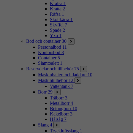
Krafsa
1
Kratta
2
Räfsa
1
Skottkärra
1
Skyffel
7
Spade
2
Yxa
1
Bod och container
30
Personalbod
11
Kontorsbod
8
Container
5
Slamtoalett
1
Reservdelar och tillbehör
75
Maskinbatteri och laddare
10
Maskintillbehör
12
Vattentank
7
Borr
29
Träborr
3
Metallborr
4
Betongborr
10
Kakelborr
3
Hålsåg
7
Slang
4
Tryckluftsslang
1