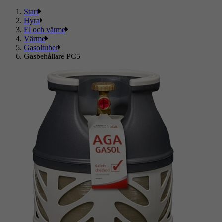
Start
Hyra
El och värme
Värme
Gasoltuber
Gasbehållare PC5