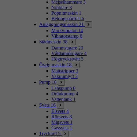
Mejselhammare
3
Nibblare
3
Popnitmaskin
1
Betongspårfräs
6
Anläggningsmaskin
21
Markvibrator
14
Vibratorstamp
6
Städmaskin
38
Dammsugare
29
Våtdammsugare
4
Högtryckstvätt
3
Övrig maskin
18
Mattstripper
3
Vakuumlyft
3
Pump
18
Länspump
8
Dränkpump
4
Vattentank
1
Svets
16
Elsvets
4
Rörsvets
8
Migsvets
1
Gassvets
1
Tryckluft
5