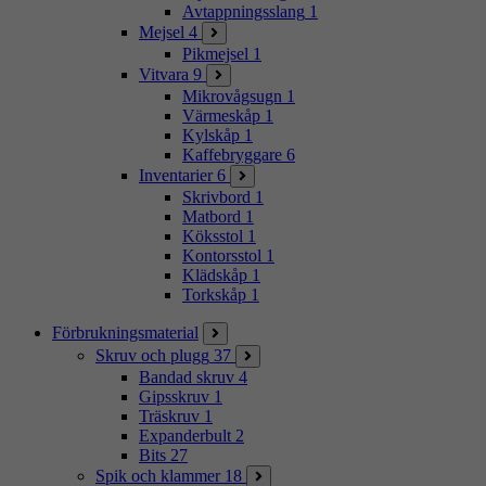
Avtappningsslang
1
Mejsel
4
Pikmejsel
1
Vitvara
9
Mikrovågsugn
1
Värmeskåp
1
Kylskåp
1
Kaffebryggare
6
Inventarier
6
Skrivbord
1
Matbord
1
Köksstol
1
Kontorsstol
1
Klädskåp
1
Torkskåp
1
Förbrukningsmaterial
Skruv och plugg
37
Bandad skruv
4
Gipsskruv
1
Träskruv
1
Expanderbult
2
Bits
27
Spik och klammer
18