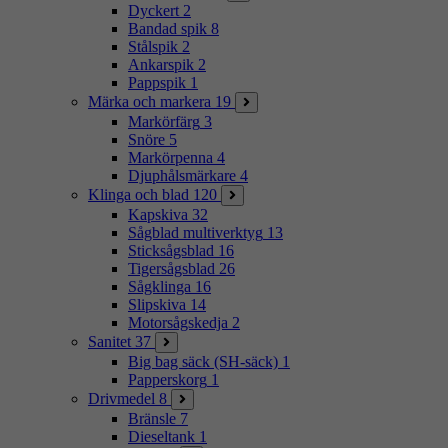
Dyckert
2
Bandad spik
8
Stålspik
2
Ankarspik
2
Pappspik
1
Märka och markera
19
Markörfärg
3
Snöre
5
Markörpenna
4
Djuphålsmärkare
4
Klinga och blad
120
Kapskiva
32
Sågblad multiverktyg
13
Sticksågsblad
16
Tigersågsblad
26
Sågklinga
16
Slipskiva
14
Motorsågskedja
2
Sanitet
37
Big bag säck (SH-säck)
1
Papperskorg
1
Drivmedel
8
Bränsle
7
Dieseltank
1