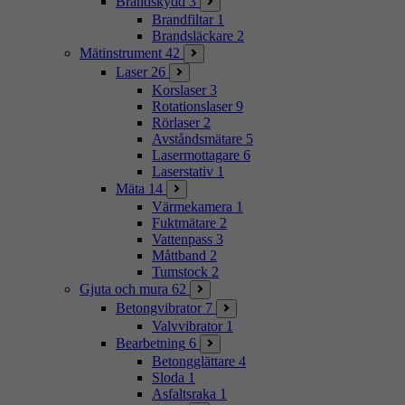
Brandskydd
3
Brandfiltar
1
Brandsläckare
2
Mätinstrument
42
Laser
26
Korslaser
3
Rotationslaser
9
Rörlaser
2
Avståndsmätare
5
Lasermottagare
6
Laserstativ
1
Mäta
14
Värmekamera
1
Fuktmätare
2
Vattenpass
3
Måttband
2
Tumstock
2
Gjuta och mura
62
Betongvibrator
7
Valvvibrator
1
Bearbetning
6
Betongglättare
4
Sloda
1
Asfaltsraka
1