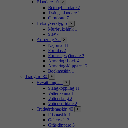
Blandare
10
Betongblandare
2
Tvångsblandare
1
Omrörare
7
Betongverktyg
5
Murbrukshink
1
Slev
4
Armering
32
Najomat
11
Formlås
2
Formstagspännare
2
Armeringsbock
4
Armeringsklippare
12
Bockmaskin
1
Trädgård
80
Bevattning
21
Slangkoppling
11
Vattenkanna
1
Vattenslang
2
Vattenspridare
2
Trädgårdsmaskin
40
Flismaskin
1
Gallervält
2
Gräsklippare
3