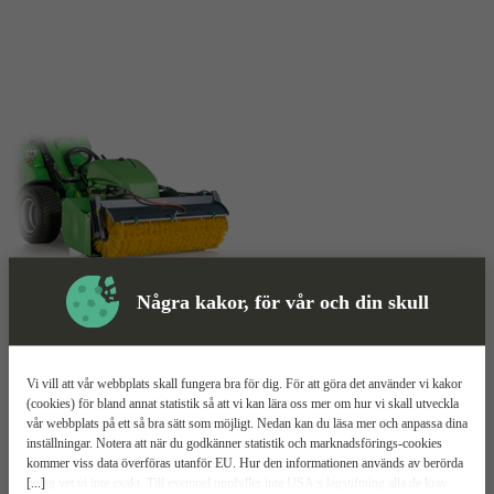
Några kakor, för vår och din skull
Sopvals
Mer information
Avant 1500
Vi vill att vår webbplats skall fungera bra för dig. För att göra det använder vi kakor
(cookies) för bland annat statistik så att vi kan lära oss mer om hur vi skall utveckla
vår webbplats på ett så bra sätt som möjligt. Nedan kan du läsa mer och anpassa dina
Uppsamlare med hydraulisk tömning
inställningar. Notera att när du godkänner statistik och marknadsförings-cookies
Vattentank på 120 l
kommer viss data överföras utanför EU. Hur den informationen används av berörda
Arbetsbredd på 1500 mm
[...]
bolag vet vi inte exakt. Till exempel uppfyller inte USA:s lagstiftning alla de krav