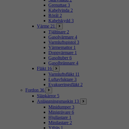
Grenuttag
3
Kabelvinda
2
Rörål
2
Kabelskydd
3
Värme
21
Tjältinare
2
Gasolvärmare
4
Varmluftspistol
3
Värmemattor
1
Doppvärmare
1
Gasoltuber
6
Gasolbrännare
4
Fläkt
16
Varmluftsfläkt
11
Luftavfuktare
3
Evakueringsfläkt
2
Fordon
36
Släpkärror
5
Anläggningsmaskin
13
Minidumper
3
Minigrävare
6
Hjullastare
1
Minilastare
2
Ytfräs
1