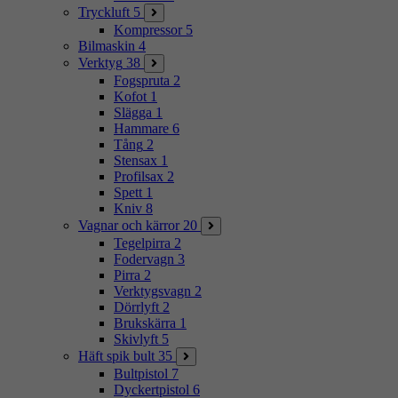
Tryckluft
5
Kompressor
5
Bilmaskin
4
Verktyg
38
Fogspruta
2
Kofot
1
Slägga
1
Hammare
6
Tång
2
Stensax
1
Profilsax
2
Spett
1
Kniv
8
Vagnar och kärror
20
Tegelpirra
2
Fodervagn
3
Pirra
2
Verktygsvagn
2
Dörrlyft
2
Brukskärra
1
Skivlyft
5
Häft spik bult
35
Bultpistol
7
Dyckertpistol
6