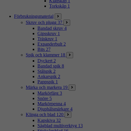
Klädskåp
1
Torkskåp
1
Förbrukningsmaterial
Skruv och plugg
37
Bandad skruv
4
Gipsskruv
1
Träskruv
1
Expanderbult
2
Bits
27
Spik och klammer
18
Dyckert
2
Bandad spik
8
Stålspik
2
Ankarspik
2
Pappspik
1
Märka och markera
19
Markörfärg
3
Snöre
5
Markörpenna
4
Djuphålsmärkare
4
Klinga och blad
120
Kapskiva
32
Sågblad multiverktyg
13
Sticksågsblad
16