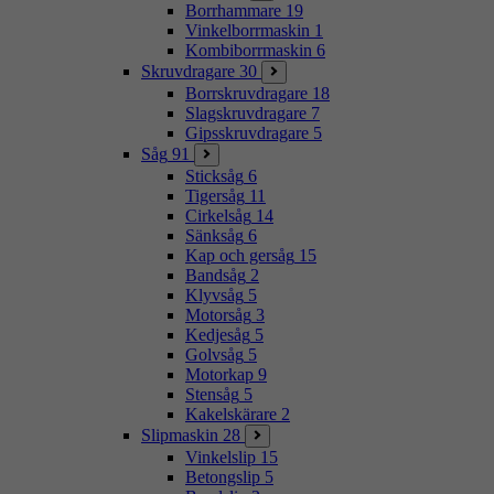
Borrhammare
19
Vinkelborrmaskin
1
Kombiborrmaskin
6
Skruvdragare
30
Borrskruvdragare
18
Slagskruvdragare
7
Gipsskruvdragare
5
Såg
91
Sticksåg
6
Tigersåg
11
Cirkelsåg
14
Sänksåg
6
Kap och gersåg
15
Bandsåg
2
Klyvsåg
5
Motorsåg
3
Kedjesåg
5
Golvsåg
5
Motorkap
9
Stensåg
5
Kakelskärare
2
Slipmaskin
28
Vinkelslip
15
Betongslip
5