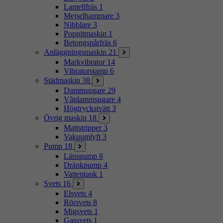
Lamellfräs
1
Mejselhammare
3
Nibblare
3
Popnitmaskin
1
Betongspårfräs
6
Anläggningsmaskin
21
Markvibrator
14
Vibratorstamp
6
Städmaskin
38
Dammsugare
29
Våtdammsugare
4
Högtryckstvätt
3
Övrig maskin
18
Mattstripper
3
Vakuumlyft
3
Pump
18
Länspump
8
Dränkpump
4
Vattentank
1
Svets
16
Elsvets
4
Rörsvets
8
Migsvets
1
Gassvets
1