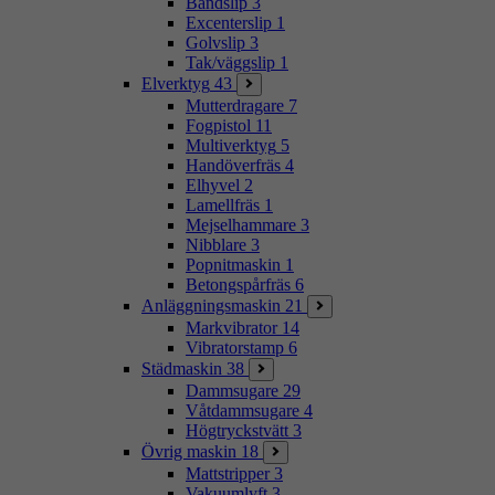
Bandslip
3
Excenterslip
1
Golvslip
3
Tak/väggslip
1
Elverktyg
43
Mutterdragare
7
Fogpistol
11
Multiverktyg
5
Handöverfräs
4
Elhyvel
2
Lamellfräs
1
Mejselhammare
3
Nibblare
3
Popnitmaskin
1
Betongspårfräs
6
Anläggningsmaskin
21
Markvibrator
14
Vibratorstamp
6
Städmaskin
38
Dammsugare
29
Våtdammsugare
4
Högtryckstvätt
3
Övrig maskin
18
Mattstripper
3
Vakuumlyft
3