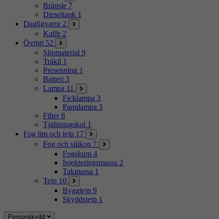
Bränsle
7
Dieseltank
1
Dagligvaror
2
Kaffe
2
Övrigt
52
Slipmaterial
9
Träkil
1
Presenning
1
Batteri
3
Lampa
11
Ficklampa
3
Pannlampa
3
Filter
8
Tjältiningskol
1
Fog lim och tejp
17
Fog och silikon
7
Fogskum
4
Injekteringsmassa
2
Takmassa
1
Tejp
10
Byggtejp
9
Skyddstejp
1
Personskydd