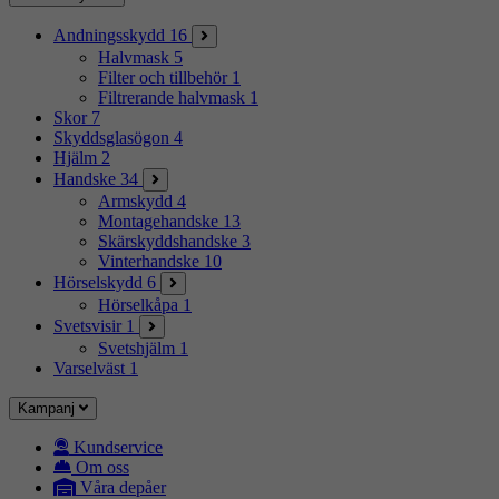
Andningsskydd
16
Halvmask
5
Filter och tillbehör
1
Filtrerande halvmask
1
Skor
7
Skyddsglasögon
4
Hjälm
2
Handske
34
Armskydd
4
Montagehandske
13
Skärskyddshandske
3
Vinterhandske
10
Hörselskydd
6
Hörselkåpa
1
Svetsvisir
1
Svetshjälm
1
Varselväst
1
Kampanj
Kundservice
Om oss
Våra depåer