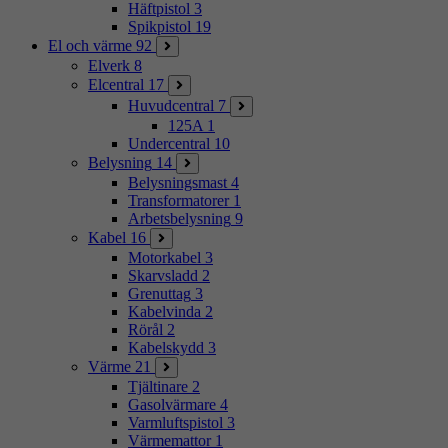
Häftpistol
3
Spikpistol
19
El och värme
92
Elverk
8
Elcentral
17
Huvudcentral
7
125A
1
Undercentral
10
Belysning
14
Belysningsmast
4
Transformatorer
1
Arbetsbelysning
9
Kabel
16
Motorkabel
3
Skarvsladd
2
Grenuttag
3
Kabelvinda
2
Rörål
2
Kabelskydd
3
Värme
21
Tjältinare
2
Gasolvärmare
4
Varmluftspistol
3
Värmemattor
1