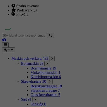
Snabb leverans
Proffsverktyg
Prisvärt
Sök
bland
Logga
tusentals
in
proffsmaskiner
Mina
Meny
Hyra
sidor
Maskin och verktyg
433
Borrmaskin
28
Borrhammare
19
Vinkelborrmaskin
1
Kombiborrmaskin
6
Skruvdragare
30
Borrskruvdragare
18
Slagskruvdragare
7
Gipsskruvdragare
5
Såg
91
Sticksåg
6