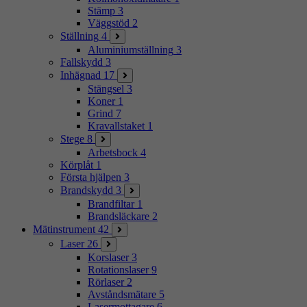
Stämp
3
Väggstöd
2
Ställning
4
Aluminiumställning
3
Fallskydd
3
Inhägnad
17
Stängsel
3
Koner
1
Grind
7
Kravallstaket
1
Stege
8
Arbetsbock
4
Körplåt
1
Första hjälpen
3
Brandskydd
3
Brandfiltar
1
Brandsläckare
2
Mätinstrument
42
Laser
26
Korslaser
3
Rotationslaser
9
Rörlaser
2
Avståndsmätare
5
Lasermottagare
6