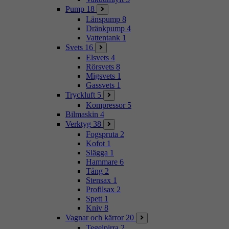
Pump
18
Länspump
8
Dränkpump
4
Vattentank
1
Svets
16
Elsvets
4
Rörsvets
8
Migsvets
1
Gassvets
1
Tryckluft
5
Kompressor
5
Bilmaskin
4
Verktyg
38
Fogspruta
2
Kofot
1
Slägga
1
Hammare
6
Tång
2
Stensax
1
Profilsax
2
Spett
1
Kniv
8
Vagnar och kärror
20
Tegelpirra
2