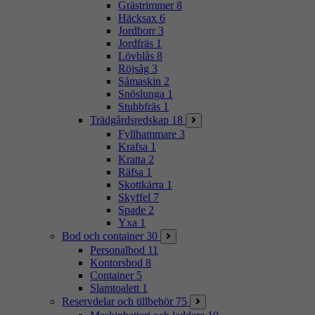
Grästrimmer
8
Häcksax
6
Jordborr
3
Jordfräs
1
Lövblås
8
Röjsåg
3
Såmaskin
2
Snöslunga
1
Stubbfräs
1
Trädgårdsredskap
18
Fyllhammare
3
Krafsa
1
Kratta
2
Räfsa
1
Skottkärra
1
Skyffel
7
Spade
2
Yxa
1
Bod och container
30
Personalbod
11
Kontorsbod
8
Container
5
Slamtoalett
1
Reservdelar och tillbehör
75