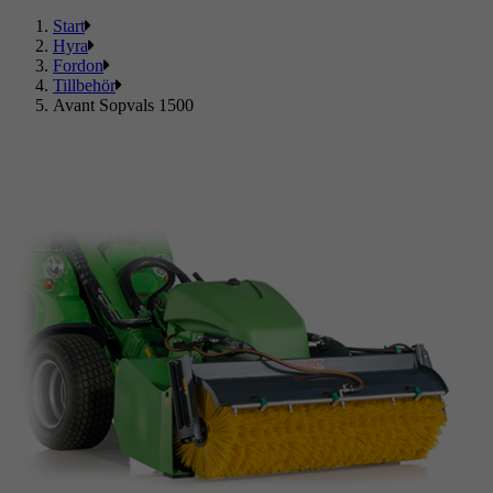
Start
Hyra
Fordon
Tillbehör
Avant Sopvals 1500