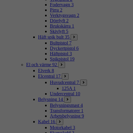
Fodervagn
3
Pirra
2
Verktygsvagn
2
Dörrlyft
2
Brukskärra
1
Skivlyft
5
Häft spik bult
35
Bultpistol
7
Dyckertpistol
6
Häftpistol
3
Spikpistol
19
El och värme
92
Elverk
8
Elcentral
17
Huvudcentral
7
125A
1
Undercentral
10
Belysning
14
Belysningsmast
4
Transformatorer
1
Arbetsbelysning
9
Kabel
16
Motorkabel
3
Skarvsladd
2