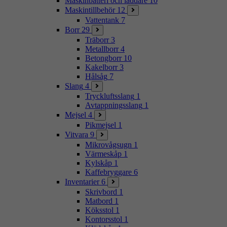
Maskinbatteri och laddare
10
Maskintillbehör
12
Vattentank
7
Borr
29
Träborr
3
Metallborr
4
Betongborr
10
Kakelborr
3
Hålsåg
7
Slang
4
Tryckluftsslang
1
Avtappningsslang
1
Mejsel
4
Pikmejsel
1
Vitvara
9
Mikrovågsugn
1
Värmeskåp
1
Kylskåp
1
Kaffebryggare
6
Inventarier
6
Skrivbord
1
Matbord
1
Köksstol
1
Kontorsstol
1