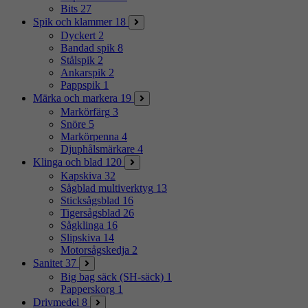
Bits
27
Spik och klammer
18
Dyckert
2
Bandad spik
8
Stålspik
2
Ankarspik
2
Pappspik
1
Märka och markera
19
Markörfärg
3
Snöre
5
Markörpenna
4
Djuphålsmärkare
4
Klinga och blad
120
Kapskiva
32
Sågblad multiverktyg
13
Sticksågsblad
16
Tigersågsblad
26
Sågklinga
16
Slipskiva
14
Motorsågskedja
2
Sanitet
37
Big bag säck (SH-säck)
1
Papperskorg
1
Drivmedel
8