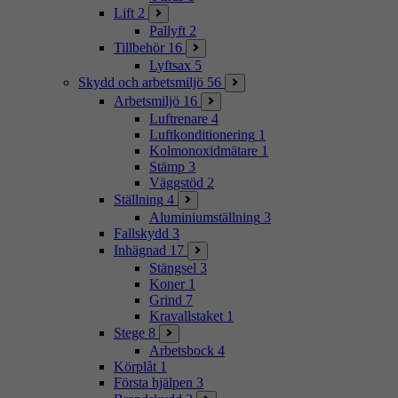
Lift
2
Pallyft
2
Tillbehör
16
Lyftsax
5
Skydd och arbetsmiljö
56
Arbetsmiljö
16
Luftrenare
4
Luftkonditionering
1
Kolmonoxidmätare
1
Stämp
3
Väggstöd
2
Ställning
4
Aluminiumställning
3
Fallskydd
3
Inhägnad
17
Stängsel
3
Koner
1
Grind
7
Kravallstaket
1
Stege
8
Arbetsbock
4
Körplåt
1
Första hjälpen
3