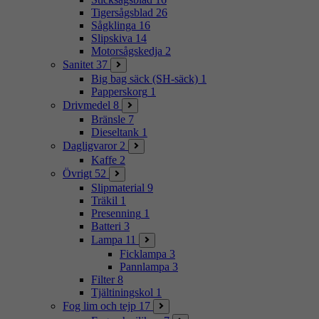
Tigersågsblad
26
Sågklinga
16
Slipskiva
14
Motorsågskedja
2
Sanitet
37
Big bag säck (SH-säck)
1
Papperskorg
1
Drivmedel
8
Bränsle
7
Dieseltank
1
Dagligvaror
2
Kaffe
2
Övrigt
52
Slipmaterial
9
Träkil
1
Presenning
1
Batteri
3
Lampa
11
Ficklampa
3
Pannlampa
3
Filter
8
Tjältiningskol
1
Fog lim och tejp
17