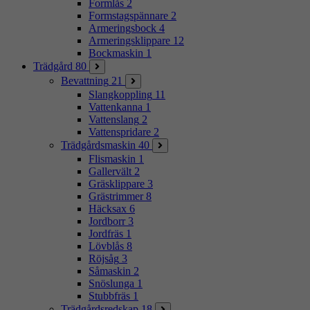
Formlås
2
Formstagspännare
2
Armeringsbock
4
Armeringsklippare
12
Bockmaskin
1
Trädgård
80
Bevattning
21
Slangkoppling
11
Vattenkanna
1
Vattenslang
2
Vattenspridare
2
Trädgårdsmaskin
40
Flismaskin
1
Gallervält
2
Gräsklippare
3
Grästrimmer
8
Häcksax
6
Jordborr
3
Jordfräs
1
Lövblås
8
Röjsåg
3
Såmaskin
2
Snöslunga
1
Stubbfräs
1
Trädgårdsredskap
18