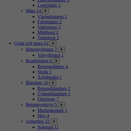
Laserstativ
1
Mäta
14
Värmekamera
1
Fuktmätare
2
Vattenpass
3
Måttband
2
Tumstock
2
Gjuta och mura
62
Betongvibrator
7
Valvvibrator
1
Bearbetning
6
Betongglättare
4
Sloda
1
Asfaltsraka
1
Blandare
10
Betongblandare
2
Tvångsblandare
1
Omrörare
7
Betongverktyg
5
Murbrukshink
1
Slev
4
Armering
32
Najomat
11