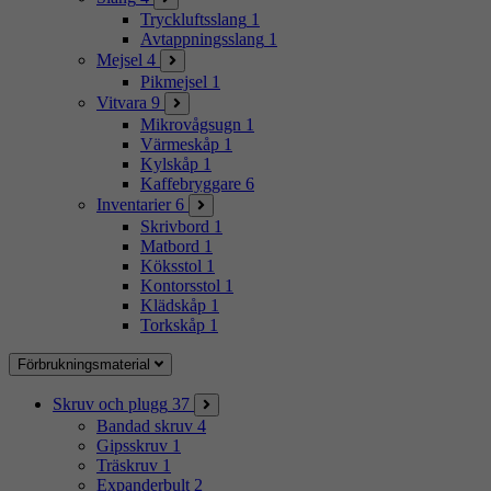
Tryckluftsslang
1
Avtappningsslang
1
Mejsel
4
Pikmejsel
1
Vitvara
9
Mikrovågsugn
1
Värmeskåp
1
Kylskåp
1
Kaffebryggare
6
Inventarier
6
Skrivbord
1
Matbord
1
Köksstol
1
Kontorsstol
1
Klädskåp
1
Torkskåp
1
Förbrukningsmaterial
Skruv och plugg
37
Bandad skruv
4
Gipsskruv
1
Träskruv
1
Expanderbult
2