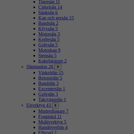
Tigersåg
11
Cirkelsåg
14
Sänksåg
6
Kap och gersåg
15
Bandsåg
2
Klyvsåg
5
Motorsåg
3
Kedjesåg
5
Golvsåg
5
Motorkap
9
Stensåg
5
Kakelskärare
2
Slipmaskin
28
Vinkelslip
15
Betongslip
5
Bandslip
3
Excenterslip
1
Golvslip
3
Tak/väggslip
1
Elverktyg
43
Mutterdragare
7
Fogpistol
11
Multiverktyg
5
Handöverfräs
4
Elhyvel
2