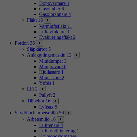
Doppvärmare
1
Gasoltuber
6
Gasolbrännare
4
Fläkt
16
Varmluftsfläkt
11
Luftavfuktare
3
Evakueringsfläkt
2
Fordon
36
Släpkärror
5
Anläggningsmaskin
13
Minidumper
3
Minigrävare
6
Hjullastare
1
Minilastare
2
Ytfräs
1
Lift
2
Pallyft
2
Tillbehör
16
Lyftsax
5
Skydd och arbetsmiljö
56
Arbetsmiljö
16
Luftrenare
4
Luftkonditionering
1
Kolmonoxidmätare
1