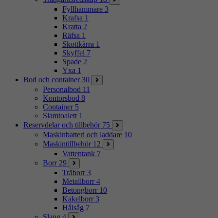
Fyllhammare
3
Krafsa
1
Kratta
2
Räfsa
1
Skottkärra
1
Skyffel
7
Spade
2
Yxa
1
Bod och container
30
Personalbod
11
Kontorsbod
8
Container
5
Slamtoalett
1
Reservdelar och tillbehör
75
Maskinbatteri och laddare
10
Maskintillbehör
12
Vattentank
7
Borr
29
Träborr
3
Metallborr
4
Betongborr
10
Kakelborr
3
Hålsåg
7
Slang
4