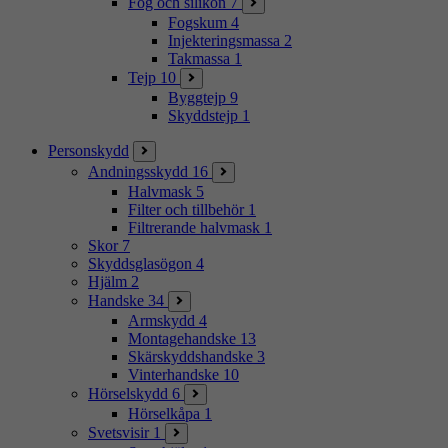
Fog och silikon
7
Fogskum
4
Injekteringsmassa
2
Takmassa
1
Tejp
10
Byggtejp
9
Skyddstejp
1
Personskydd
Andningsskydd
16
Halvmask
5
Filter och tillbehör
1
Filtrerande halvmask
1
Skor
7
Skyddsglasögon
4
Hjälm
2
Handske
34
Armskydd
4
Montagehandske
13
Skärskyddshandske
3
Vinterhandske
10
Hörselskydd
6
Hörselkåpa
1
Svetsvisir
1