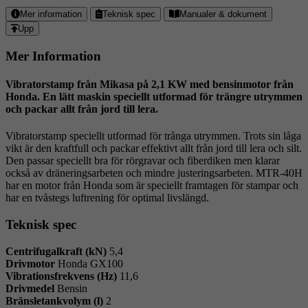
Relaterade
Mer information
Teknisk spec
Manualer & dokument
Upp
Produkter
Mer Information
Vibratorstamp från Mikasa på 2,1 KW med bensinmotor från
Honda. En lätt maskin speciellt utformad för trängre utrymmen
och packar allt från jord till lera.
Vibratorstamp speciellt utformad för trånga utrymmen. Trots sin låga
vikt är den kraftfull och packar effektivt allt från jord till lera och silt.
Den passar speciellt bra för rörgravar och fiberdiken men klarar
också av dräneringsarbeten och mindre justeringsarbeten. MTR-40H
har en motor från Honda som är speciellt framtagen för stampar och
har en tvåstegs luftrening för optimal livslängd.
Teknisk spec
Centrifugalkraft (kN)
5,4
Drivmotor
Honda GX100
Vibrationsfrekvens (Hz)
11,6
Drivmedel
Bensin
Bränsletankvolym (l)
2