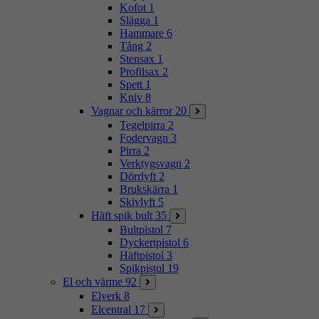
Kofot
1
Slägga
1
Hammare
6
Tång
2
Stensax
1
Profilsax
2
Spett
1
Kniv
8
Vagnar och kärror
20
Tegelpirra
2
Fodervagn
3
Pirra
2
Verktygsvagn
2
Dörrlyft
2
Brukskärra
1
Skivlyft
5
Häft spik bult
35
Bultpistol
7
Dyckertpistol
6
Häftpistol
3
Spikpistol
19
El och värme
92
Elverk
8
Elcentral
17