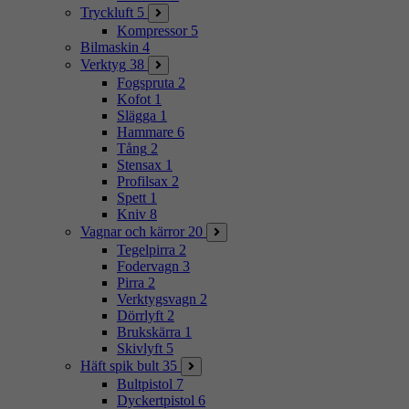
Tryckluft
5
Kompressor
5
Bilmaskin
4
Verktyg
38
Fogspruta
2
Kofot
1
Slägga
1
Hammare
6
Tång
2
Stensax
1
Profilsax
2
Spett
1
Kniv
8
Vagnar och kärror
20
Tegelpirra
2
Fodervagn
3
Pirra
2
Verktygsvagn
2
Dörrlyft
2
Brukskärra
1
Skivlyft
5
Häft spik bult
35
Bultpistol
7
Dyckertpistol
6