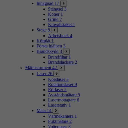
Inhägnad
17
Stängsel
3
Koner
1
Grind
7
Kravallstaket
1
Stege
8
Arbetsbock
4
Körplåt
1
Första hjälpen
3
Brandskydd
3
Brandfiltar
1
Brandsläckare
2
Mätinstrument
42
Laser
26
Korslaser
3
Rotationslaser
9
Rörlaser
2
Avståndsmätare
5
Lasermottagare
6
Laserstativ
1
Mäta
14
Värmekamera
1
Fuktmätare
2
Vattenpass
3