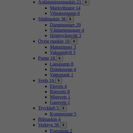
Anläggningsmaskin
21
Markvibrator
14
Vibratorstamp
6
Städmaskin
38
Dammsugare
29
Våtdammsugare
4
Högtryckstvätt
3
Övrig maskin
18
Mattstripper
3
Vakuumlyft
3
Pump
18
Länspump
8
Dränkpump
4
Vattentank
1
Svets
16
Elsvets
4
Rörsvets
8
Migsvets
1
Gassvets
1
Tryckluft
5
Kompressor
5
Bilmaskin
4
Verktyg
38
Fogspruta
2