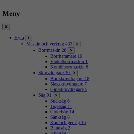
Meny
Stäng
Hyra
Maskin och verktyg
433
Borrmaskin
28
Borrhammare
19
Vinkelborrmaskin
1
Kombiborrmaskin
6
Skruvdragare
30
Borrskruvdragare
18
Slagskruvdragare
7
Gipsskruvdragare
5
Såg
91
Sticksåg
6
Tigersåg
11
Cirkelsåg
14
Sänksåg
6
Kap och gersåg
15
Bandsåg
2
Klyvsåg
5