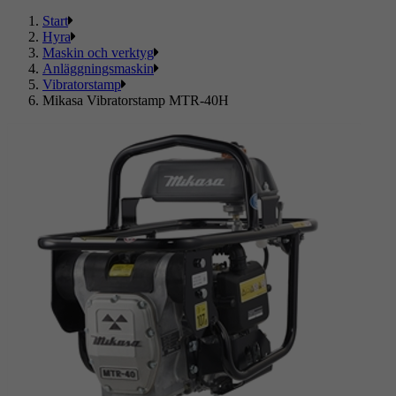
Start
Hyra
Maskin och verktyg
Anläggningsmaskin
Vibratorstamp
Mikasa Vibratorstamp MTR-40H