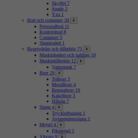
Skyffel
7
Spade
2
Yxa
1
Bod och container
30
Personalbod
11
Kontorsbod
8
Container
5
Slamtoalett
1
Reservdelar och tillbehör
75
Maskinbatteri och laddare
10
Maskintillbehör
12
Vattentank
7
Borr
29
Träborr
3
Metallborr
4
Betongborr
10
Kakelborr
3
Hålsåg
7
Slang
4
Tryckluftsslang
1
Avtappningsslang
1
Mejsel
4
Pikmejsel
1
Vitvara
9