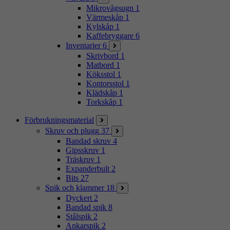
Mikrovågsugn
1
Värmeskåp
1
Kylskåp
1
Kaffebryggare
6
Inventarier
6
Skrivbord
1
Matbord
1
Köksstol
1
Kontorsstol
1
Klädskåp
1
Torkskåp
1
Förbrukningsmaterial
Skruv och plugg
37
Bandad skruv
4
Gipsskruv
1
Träskruv
1
Expanderbult
2
Bits
27
Spik och klammer
18
Dyckert
2
Bandad spik
8
Stålspik
2
Ankarspik
2