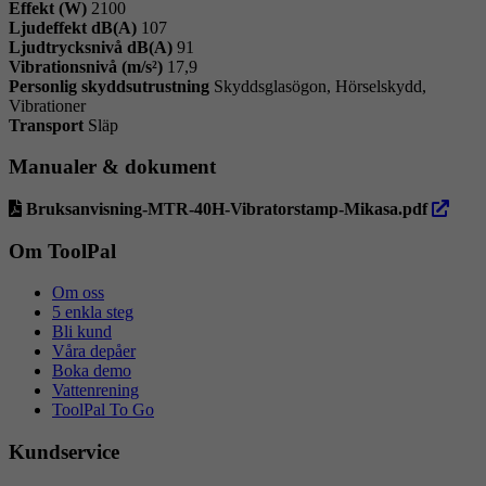
Effekt (W)
2100
Ljudeffekt dB(A)
107
Ljudtrycksnivå dB(A)
91
Vibrationsnivå (m/s²)
17,9
Personlig skyddsutrustning
Skyddsglasögon, Hörselskydd,
Vibrationer
Transport
Släp
Manualer & dokument
öppna
Bruksanvisning-MTR-40H-Vibratorstamp-Mikasa.pdf
i
ny
Om ToolPal
flik
Om oss
5 enkla steg
Bli kund
Våra depåer
Boka demo
Vattenrening
ToolPal To Go
Kundservice