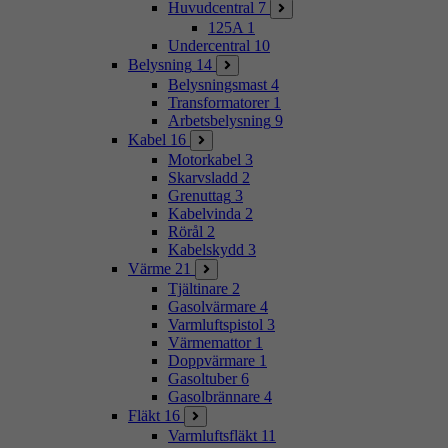
Huvudcentral
7
125A
1
Undercentral
10
Belysning
14
Belysningsmast
4
Transformatorer
1
Arbetsbelysning
9
Kabel
16
Motorkabel
3
Skarvsladd
2
Grenuttag
3
Kabelvinda
2
Rörål
2
Kabelskydd
3
Värme
21
Tjältinare
2
Gasolvärmare
4
Varmluftspistol
3
Värmemattor
1
Doppvärmare
1
Gasoltuber
6
Gasolbrännare
4
Fläkt
16
Varmluftsfläkt
11