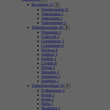
Bevattning
21
Slangkoppling
11
Vattenkanna
1
Vattenslang
2
Vattenspridare
2
Trädgårdsmaskin
40
Flismaskin
1
Gallervält
2
Gräsklippare
3
Grästrimmer
8
Häcksax
6
Jordborr
3
Jordfräs
1
Lövblås
8
Röjsåg
3
Såmaskin
2
Snöslunga
1
Stubbfräs
1
Trädgårdsredskap
18
Fyllhammare
3
Krafsa
1
Kratta
2
Räfsa
1
Skottkärra
1