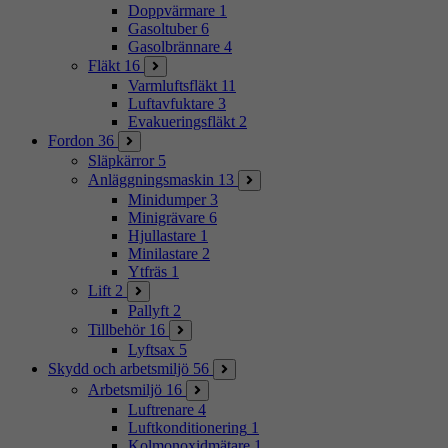
Doppvärmare
1
Gasoltuber
6
Gasolbrännare
4
Fläkt
16
Varmluftsfläkt
11
Luftavfuktare
3
Evakueringsfläkt
2
Fordon
36
Släpkärror
5
Anläggningsmaskin
13
Minidumper
3
Minigrävare
6
Hjullastare
1
Minilastare
2
Ytfräs
1
Lift
2
Pallyft
2
Tillbehör
16
Lyftsax
5
Skydd och arbetsmiljö
56
Arbetsmiljö
16
Luftrenare
4
Luftkonditionering
1
Kolmonoxidmätare
1