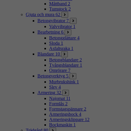
Måttband
2
Tumstock
2
Gjuta och mura
62
Betongvibrator
7
Valvvibrator
1
Bearbetning
6
Betongglättare
4
Sloda
1
Asfaltsraka
1
Blandare
10
Betongblandare
2
Tvångsblandare
1
Omrörare
7
Betongverktyg
5
Murbrukshink
1
Slev
4
Armering
32
Najomat
11
Formlås
2
Formstagspännare
2
Armeringsbock
4
Armeringsklippare
12
Bockmaskin
1
Trädgård
80