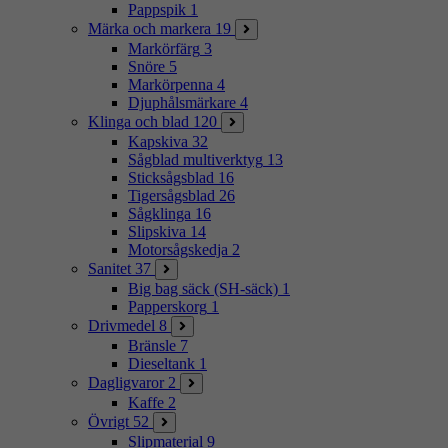
Pappspik
1
Märka och markera
19
Markörfärg
3
Snöre
5
Markörpenna
4
Djuphålsmärkare
4
Klinga och blad
120
Kapskiva
32
Sågblad multiverktyg
13
Sticksågsblad
16
Tigersågsblad
26
Sågklinga
16
Slipskiva
14
Motorsågskedja
2
Sanitet
37
Big bag säck (SH-säck)
1
Papperskorg
1
Drivmedel
8
Bränsle
7
Dieseltank
1
Dagligvaror
2
Kaffe
2
Övrigt
52
Slipmaterial
9