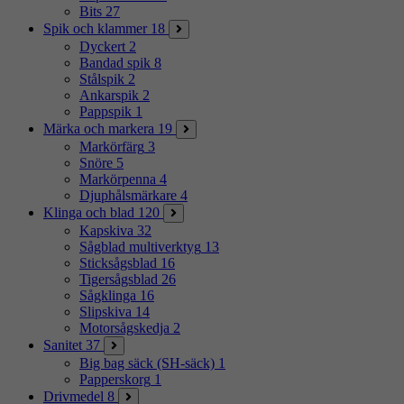
Bits
27
Spik och klammer
18
Dyckert
2
Bandad spik
8
Stålspik
2
Ankarspik
2
Pappspik
1
Märka och markera
19
Markörfärg
3
Snöre
5
Markörpenna
4
Djuphålsmärkare
4
Klinga och blad
120
Kapskiva
32
Sågblad multiverktyg
13
Sticksågsblad
16
Tigersågsblad
26
Sågklinga
16
Slipskiva
14
Motorsågskedja
2
Sanitet
37
Big bag säck (SH-säck)
1
Papperskorg
1
Drivmedel
8