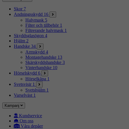
Skor
7
Andningsskydd
16
Halvmask
5
Filter och tillbehör
1
Filtrerande halvmask
1
Skyddsglasögon
4
Hjälm
2
Handske
34
Armskydd
4
Montagehandske
13
Skärskyddshandske
3
Vinterhandske
10
Hörselskydd
6
Hörselkåpa
1
Svetsvisir
1
Svetshjälm
1
Varselväst
1
Kampanj
Kundservice
Om oss
Våra depåer