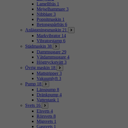
Lamellfräs
1
Mejselhammare
3
Nibblare
3
Popnitmaskin
1
Betongspårfräs
6
Anläggningsmaskin
21
Markvibrator
14
Vibratorstamp
6
Städmaskin
38
Dammsugare
29
Våtdammsugare
4
Högtryckstvätt
3
Övrig maskin
18
Mattstripper
3
Vakuumlyft
3
Pump
18
Länspump
8
Dränkpump
4
Vattentank
1
Svets
16
Elsvets
4
Rörsvets
8
Migsvets
1
Gassvets
1