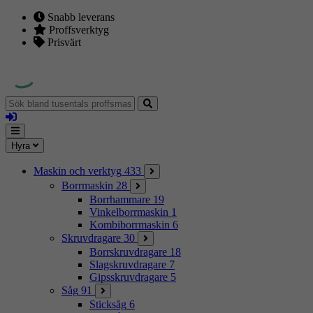
Snabb leverans
Proffsverktyg
Prisvärt
Sök
bland
Logga
tusentals
in
proffsmaskiner
Mina
Meny
Hyra
sidor
Maskin och verktyg
433
Borrmaskin
28
Borrhammare
19
Vinkelborrmaskin
1
Kombiborrmaskin
6
Skruvdragare
30
Borrskruvdragare
18
Slagskruvdragare
7
Gipsskruvdragare
5
Såg
91
Sticksåg
6