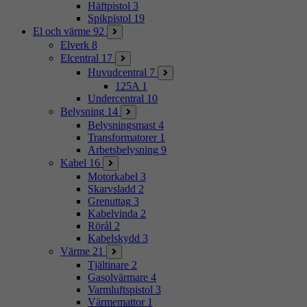
Häftpistol
3
Spikpistol
19
El och värme
92
Elverk
8
Elcentral
17
Huvudcentral
7
125A
1
Undercentral
10
Belysning
14
Belysningsmast
4
Transformatorer
1
Arbetsbelysning
9
Kabel
16
Motorkabel
3
Skarvsladd
2
Grenuttag
3
Kabelvinda
2
Rörål
2
Kabelskydd
3
Värme
21
Tjältinare
2
Gasolvärmare
4
Varmluftspistol
3
Värmemattor
1