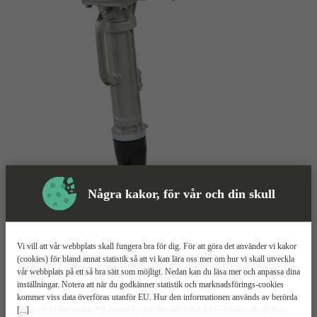
Några kakor, för vår och din skull
Vi vill att vår webbplats skall fungera bra för dig. För att göra det använder vi kakor
(cookies) för bland annat statistik så att vi kan lära oss mer om hur vi skall utveckla
vår webbplats på ett så bra sätt som möjligt. Nedan kan du läsa mer och anpassa dina
inställningar. Notera att när du godkänner statistik och marknadsförings-cookies
kommer viss data överföras utanför EU. Hur den informationen används av berörda
[...]
bolag vet vi inte exakt. Till exempel uppfyller inte USA:s lagstiftning alla de krav