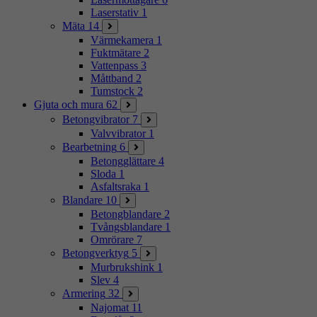
Laserstativ
1
Mäta
14
Värmekamera
1
Fuktmätare
2
Vattenpass
3
Måttband
2
Tumstock
2
Gjuta och mura
62
Betongvibrator
7
Valvvibrator
1
Bearbetning
6
Betongglättare
4
Sloda
1
Asfaltsraka
1
Blandare
10
Betongblandare
2
Tvångsblandare
1
Omrörare
7
Betongverktyg
5
Murbrukshink
1
Slev
4
Armering
32
Najomat
11