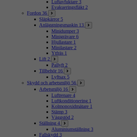
Luftavfuktare
3
Evakueringsfläkt
2
Fordon
36
Släpkärror
5
Anläggningsmaskin
13
Minidumper
3
Minigrävare
6
Hjullastare
1
Minilastare
2
Ytfräs
1
Lift
2
Pallyft
2
Tillbehör
16
Lyftsax
5
Skydd och arbetsmiljö
56
Arbetsmiljö
16
Luftrenare
4
Luftkonditionering
1
Kolmonoxidmätare
1
Stämp
3
Väggstöd
2
Ställning
4
Aluminiumställning
3
Fallskydd
3