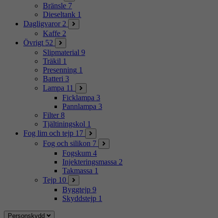
Bränsle
7
Dieseltank
1
Dagligvaror
2
Kaffe
2
Övrigt
52
Slipmaterial
9
Träkil
1
Presenning
1
Batteri
3
Lampa
11
Ficklampa
3
Pannlampa
3
Filter
8
Tjältiningskol
1
Fog lim och tejp
17
Fog och silikon
7
Fogskum
4
Injekteringsmassa
2
Takmassa
1
Tejp
10
Byggtejp
9
Skyddstejp
1
Personskydd