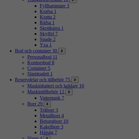
Fyllhammare
3
Krafsa
1
Kratta
2
Räfsa
1
Skottkärra
1
Skyffel
7
Spade
2
Yxa
1
Bod och container
30
Personalbod
11
Kontorsbod
8
Container
5
Slamtoalett
1
Reservdelar och tillbehör
75
Maskinbatteri och laddare
10
Maskintillbehör
12
Vattentank
7
Borr
29
Träborr
3
Metallborr
4
Betongborr
10
Kakelborr
3
Hålsåg
7
Slang
4