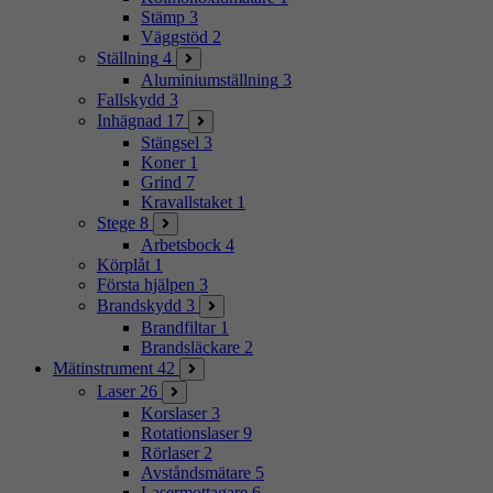
Stämp
3
Väggstöd
2
Ställning
4
Aluminiumställning
3
Fallskydd
3
Inhägnad
17
Stängsel
3
Koner
1
Grind
7
Kravallstaket
1
Stege
8
Arbetsbock
4
Körplåt
1
Första hjälpen
3
Brandskydd
3
Brandfiltar
1
Brandsläckare
2
Mätinstrument
42
Laser
26
Korslaser
3
Rotationslaser
9
Rörlaser
2
Avståndsmätare
5
Lasermottagare
6