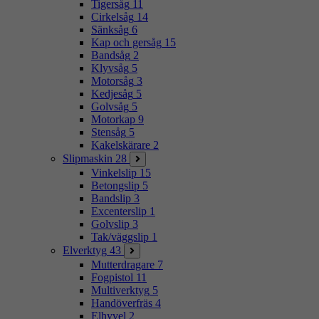
Tigersåg
11
Cirkelsåg
14
Sänksåg
6
Kap och gersåg
15
Bandsåg
2
Klyvsåg
5
Motorsåg
3
Kedjesåg
5
Golvsåg
5
Motorkap
9
Stensåg
5
Kakelskärare
2
Slipmaskin
28
Vinkelslip
15
Betongslip
5
Bandslip
3
Excenterslip
1
Golvslip
3
Tak/väggslip
1
Elverktyg
43
Mutterdragare
7
Fogpistol
11
Multiverktyg
5
Handöverfräs
4
Elhyvel
2