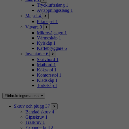
Tryckluftsslang
1
Avtappningsslang
1
Mejsel
4
Pikmejsel
1
Vitvara
9
Mikrovågsugn
1
Värmeskåp
1
Kylskåp
1
Kaffebryggare
6
Inventarier
6
Skrivbord
1
Matbord
1
Köksstol
1
Kontorsstol
1
Klädskåp
1
Torkskåp
1
Förbrukningsmaterial
Skruv och plugg
37
Bandad skruv
4
Gipsskruv
1
Träskruv
1
Expanderbult
2