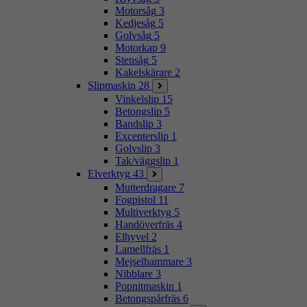
Motorsåg
3
Kedjesåg
5
Golvsåg
5
Motorkap
9
Stensåg
5
Kakelskärare
2
Slipmaskin
28
Vinkelslip
15
Betongslip
5
Bandslip
3
Excenterslip
1
Golvslip
3
Tak/väggslip
1
Elverktyg
43
Mutterdragare
7
Fogpistol
11
Multiverktyg
5
Handöverfräs
4
Elhyvel
2
Lamellfräs
1
Mejselhammare
3
Nibblare
3
Popnitmaskin
1
Betongspårfräs
6