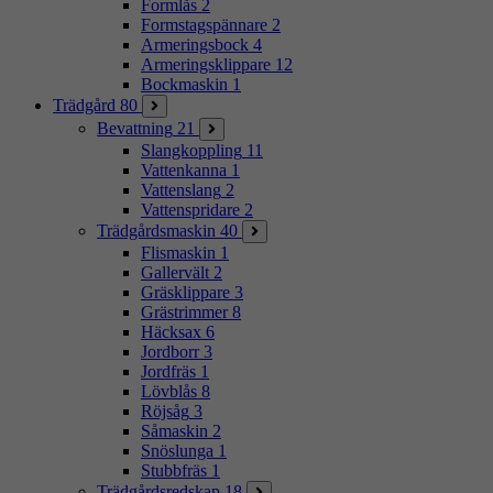
Formlås
2
Formstagspännare
2
Armeringsbock
4
Armeringsklippare
12
Bockmaskin
1
Trädgård
80
Bevattning
21
Slangkoppling
11
Vattenkanna
1
Vattenslang
2
Vattenspridare
2
Trädgårdsmaskin
40
Flismaskin
1
Gallervält
2
Gräsklippare
3
Grästrimmer
8
Häcksax
6
Jordborr
3
Jordfräs
1
Lövblås
8
Röjsåg
3
Såmaskin
2
Snöslunga
1
Stubbfräs
1
Trädgårdsredskap
18