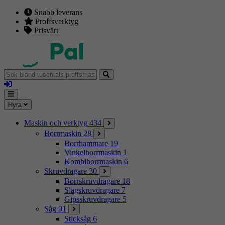
Snabb leverans
Proffsverktyg
Prisvärt
Sök
bland
Logga
tusentals
in
proffsmaskiner
Mina
Meny
Hyra
sidor
Maskin och verktyg
434
Borrmaskin
28
Borrhammare
19
Vinkelborrmaskin
1
Kombiborrmaskin
6
Skruvdragare
30
Borrskruvdragare
18
Slagskruvdragare
7
Gipsskruvdragare
5
Såg
91
Sticksåg
6