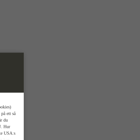
ookies)
 på ett så
är du
U. Hur
nte USA:s
et kan