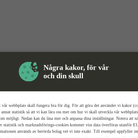
Några kakor, för vår
och din skull
tt vår webbplats skall fungera bra för dig. För att göra det använder vi kakor (c
 annat statistik så att vi kan lära oss mer om hur vi skall utveckla vår webbplats
som möjligt. Nedan kan du läsa mer och anpassa dina inställningar. Notera att n
r statistik och marknadsförings-cookies kommer viss data överföras utanför E
rmationen används av berörda bolag vet vi inte exakt. Till exempel uppfyller i
ing alla de krav gällande hantering av personuppgifter som ställs inom EU, vilk