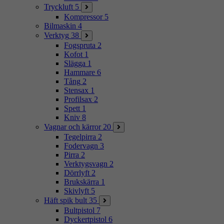
Tryckluft
5
Kompressor
5
Bilmaskin
4
Verktyg
38
Fogspruta
2
Kofot
1
Slägga
1
Hammare
6
Tång
2
Stensax
1
Profilsax
2
Spett
1
Kniv
8
Vagnar och kärror
20
Tegelpirra
2
Fodervagn
3
Pirra
2
Verktygsvagn
2
Dörrlyft
2
Brukskärra
1
Skivlyft
5
Häft spik bult
35
Bultpistol
7
Dyckertpistol
6