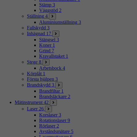
Stämp
3
Väggstöd
2
Ställning
4
Aluminiumställning
3
Fallskydd
3
Inhägnad
17
Stängsel
3
Koner
1
Grind
7
Kravallstaket
1
Stege
8
Arbetsbock
4
Körplåt
1
Första hjälpen
3
Brandskydd
3
Brandfiltar
1
Brandsläckare
2
Mätinstrument
42
Laser
26
Korslaser
3
Rotationslaser
9
Rörlaser
2
Avståndsmätare
5
Lasermottagare
6