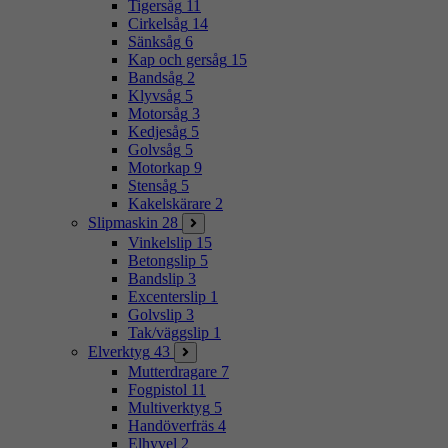
Tigersåg
11
Cirkelsåg
14
Sänksåg
6
Kap och gersåg
15
Bandsåg
2
Klyvsåg
5
Motorsåg
3
Kedjesåg
5
Golvsåg
5
Motorkap
9
Stensåg
5
Kakelskärare
2
Slipmaskin
28
Vinkelslip
15
Betongslip
5
Bandslip
3
Excenterslip
1
Golvslip
3
Tak/väggslip
1
Elverktyg
43
Mutterdragare
7
Fogpistol
11
Multiverktyg
5
Handöverfräs
4
Elhyvel
2