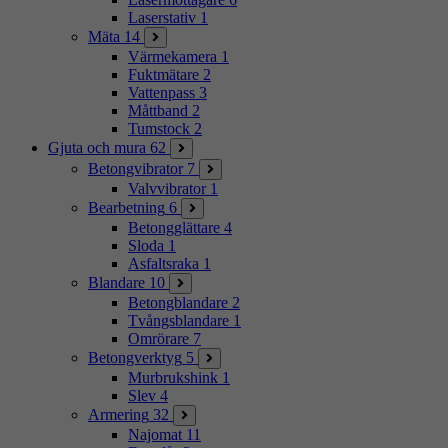
Laserstativ
1
Mäta
14
Värmekamera
1
Fuktmätare
2
Vattenpass
3
Måttband
2
Tumstock
2
Gjuta och mura
62
Betongvibrator
7
Valvvibrator
1
Bearbetning
6
Betongglättare
4
Sloda
1
Asfaltsraka
1
Blandare
10
Betongblandare
2
Tvångsblandare
1
Omrörare
7
Betongverktyg
5
Murbrukshink
1
Slev
4
Armering
32
Najomat
11