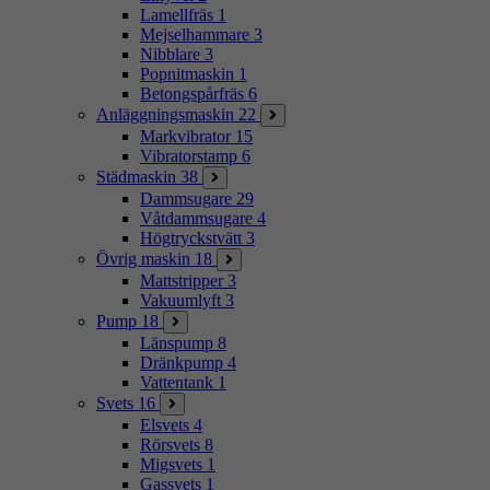
Lamellfräs
1
Mejselhammare
3
Nibblare
3
Popnitmaskin
1
Betongspårfräs
6
Anläggningsmaskin
22
Markvibrator
15
Vibratorstamp
6
Städmaskin
38
Dammsugare
29
Våtdammsugare
4
Högtryckstvätt
3
Övrig maskin
18
Mattstripper
3
Vakuumlyft
3
Pump
18
Länspump
8
Dränkpump
4
Vattentank
1
Svets
16
Elsvets
4
Rörsvets
8
Migsvets
1
Gassvets
1