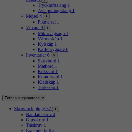
Tryckluftsslang
1
Avtappningsslang
1
Mejsel
4
Pikmejsel
1
Vitvara
9
Mikrovågsugn
1
Värmeskåp
1
Kylskåp
1
Kaffebryggare
6
Inventarier
6
Skrivbord
1
Matbord
1
Köksstol
1
Kontorsstol
1
Klädskåp
1
Torkskåp
1
Förbrukningsmaterial
Skruv och plugg
37
Bandad skruv
4
Gipsskruv
1
Träskruv
1
Expanderbult
2