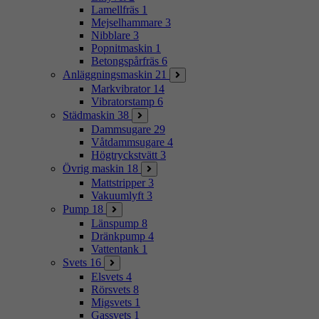
Lamellfräs
1
Mejselhammare
3
Nibblare
3
Popnitmaskin
1
Betongspårfräs
6
Anläggningsmaskin
21
Markvibrator
14
Vibratorstamp
6
Städmaskin
38
Dammsugare
29
Våtdammsugare
4
Högtryckstvätt
3
Övrig maskin
18
Mattstripper
3
Vakuumlyft
3
Pump
18
Länspump
8
Dränkpump
4
Vattentank
1
Svets
16
Elsvets
4
Rörsvets
8
Migsvets
1
Gassvets
1