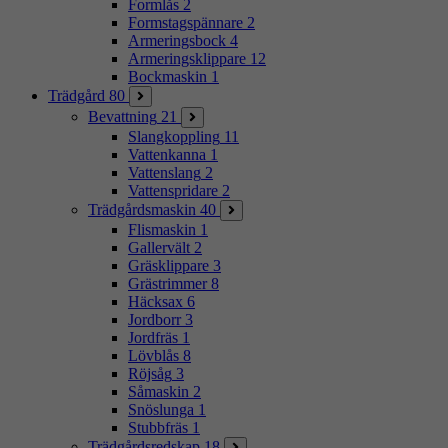
Formlås
2
Formstagspännare
2
Armeringsbock
4
Armeringsklippare
12
Bockmaskin
1
Trädgård
80
Bevattning
21
Slangkoppling
11
Vattenkanna
1
Vattenslang
2
Vattenspridare
2
Trädgårdsmaskin
40
Flismaskin
1
Gallervält
2
Gräsklippare
3
Grästrimmer
8
Häcksax
6
Jordborr
3
Jordfräs
1
Lövblås
8
Röjsåg
3
Såmaskin
2
Snöslunga
1
Stubbfräs
1
Trädgårdsredskap
18