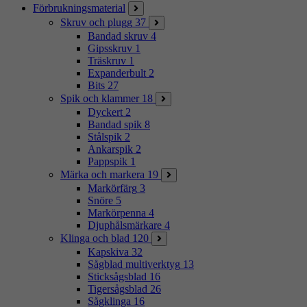
Förbrukningsmaterial
Skruv och plugg
37
Bandad skruv
4
Gipsskruv
1
Träskruv
1
Expanderbult
2
Bits
27
Spik och klammer
18
Dyckert
2
Bandad spik
8
Stålspik
2
Ankarspik
2
Pappspik
1
Märka och markera
19
Markörfärg
3
Snöre
5
Markörpenna
4
Djuphålsmärkare
4
Klinga och blad
120
Kapskiva
32
Sågblad multiverktyg
13
Sticksågsblad
16
Tigersågsblad
26
Sågklinga
16