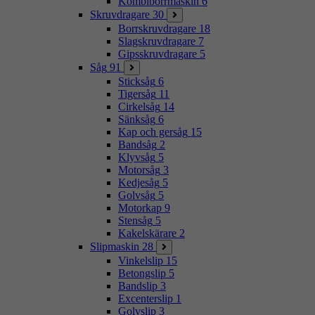
Kombiborrmaskin
6
Skruvdragare
30
Borrskruvdragare
18
Slagskruvdragare
7
Gipsskruvdragare
5
Såg
91
Sticksåg
6
Tigersåg
11
Cirkelsåg
14
Sänksåg
6
Kap och gersåg
15
Bandsåg
2
Klyvsåg
5
Motorsåg
3
Kedjesåg
5
Golvsåg
5
Motorkap
9
Stensåg
5
Kakelskärare
2
Slipmaskin
28
Vinkelslip
15
Betongslip
5
Bandslip
3
Excenterslip
1
Golvslip
3