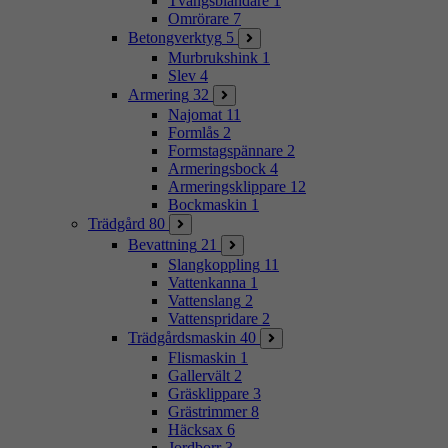
Tvångsblandare
1
Omrörare
7
Betongverktyg
5
Murbrukshink
1
Slev
4
Armering
32
Najomat
11
Formlås
2
Formstagspännare
2
Armeringsbock
4
Armeringsklippare
12
Bockmaskin
1
Trädgård
80
Bevattning
21
Slangkoppling
11
Vattenkanna
1
Vattenslang
2
Vattenspridare
2
Trädgårdsmaskin
40
Flismaskin
1
Gallervält
2
Gräsklippare
3
Grästrimmer
8
Häcksax
6
Jordborr
3