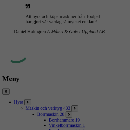
Att hyra och köpa maskiner från Toolpal
har gjort vår vardag så mycket enklare!
Daniel Holmgren
A Måleri & Golv i Uppland AB
Meny
Stäng
Hyra
Maskin och verktyg
433
Borrmaskin
28
Borrhammare
19
Vinkelborrmaskin
1