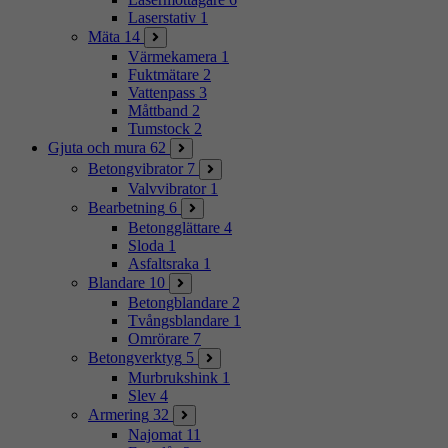
Laserstativ
1
Mäta
14
Värmekamera
1
Fuktmätare
2
Vattenpass
3
Måttband
2
Tumstock
2
Gjuta och mura
62
Betongvibrator
7
Valvvibrator
1
Bearbetning
6
Betongglättare
4
Sloda
1
Asfaltsraka
1
Blandare
10
Betongblandare
2
Tvångsblandare
1
Omrörare
7
Betongverktyg
5
Murbrukshink
1
Slev
4
Armering
32
Najomat
11