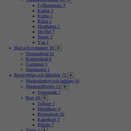
Fyllhammare
3
Krafsa
1
Kratta
2
Räfsa
1
Skottkärra
1
Skyffel
7
Spade
2
Yxa
1
Bod och container
30
Personalbod
11
Kontorsbod
8
Container
5
Slamtoalett
1
Reservdelar och tillbehör
75
Maskinbatteri och laddare
10
Maskintillbehör
12
Vattentank
7
Borr
29
Träborr
3
Metallborr
4
Betongborr
10
Kakelborr
3
Hålsåg
7
Slang
4