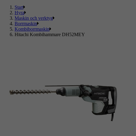
Start
Hyra
Maskin och verktyg
Borrmaskin
Kombiborrmaskin
Hitachi Kombihammare DH52MEY