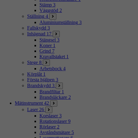
Stämp
3
Väggstöd
2
Ställning
4
Aluminiumställning
3
Fallskydd
3
Inhägnad
17
Stängsel
3
Koner
1
Grind
7
Kravallstaket
1
Stege
8
Arbetsbock
4
Körplåt
1
Första hjälpen
3
Brandskydd
3
Brandfiltar
1
Brandsläckare
2
Mätinstrument
42
Laser
26
Korslaser
3
Rotationslaser
9
Rörlaser
2
Avståndsmätare
5
Lasermottagare
6