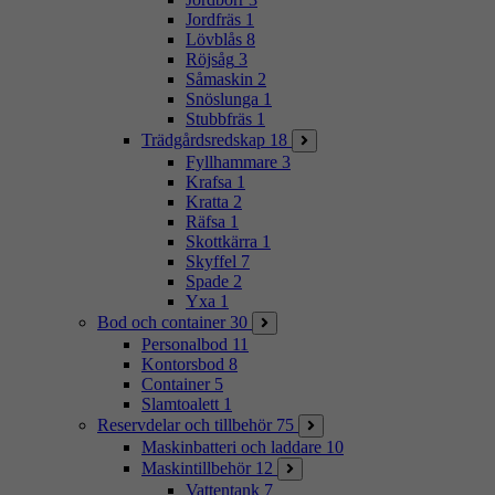
Jordfräs
1
Lövblås
8
Röjsåg
3
Såmaskin
2
Snöslunga
1
Stubbfräs
1
Trädgårdsredskap
18
Fyllhammare
3
Krafsa
1
Kratta
2
Räfsa
1
Skottkärra
1
Skyffel
7
Spade
2
Yxa
1
Bod och container
30
Personalbod
11
Kontorsbod
8
Container
5
Slamtoalett
1
Reservdelar och tillbehör
75
Maskinbatteri och laddare
10
Maskintillbehör
12
Vattentank
7