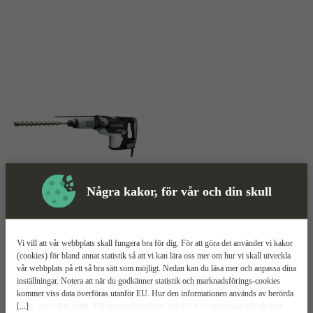
Några kakor, för vår och din skull
Skyddsutrustning
Vi vill att vår webbplats skall fungera bra för dig. För att göra det använder vi kakor
(cookies) för bland annat statistik så att vi kan lära oss mer om hur vi skall utveckla
vår webbplats på ett så bra sätt som möjligt. Nedan kan du läsa mer och anpassa dina
Kombihammare
Mer information
inställningar. Notera att när du godkänner statistik och marknadsförings-cookies
kommer viss data överföras utanför EU. Hur den informationen används av berörda
[...]
bolag vet vi inte exakt. Till exempel uppfyller inte USA:s lagstiftning alla de krav