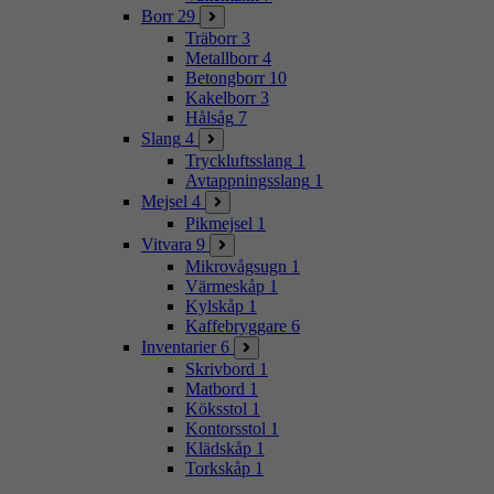
Borr
29
Träborr
3
Metallborr
4
Betongborr
10
Kakelborr
3
Hålsåg
7
Slang
4
Tryckluftsslang
1
Avtappningsslang
1
Mejsel
4
Pikmejsel
1
Vitvara
9
Mikrovågsugn
1
Värmeskåp
1
Kylskåp
1
Kaffebryggare
6
Inventarier
6
Skrivbord
1
Matbord
1
Köksstol
1
Kontorsstol
1
Klädskåp
1
Torkskåp
1