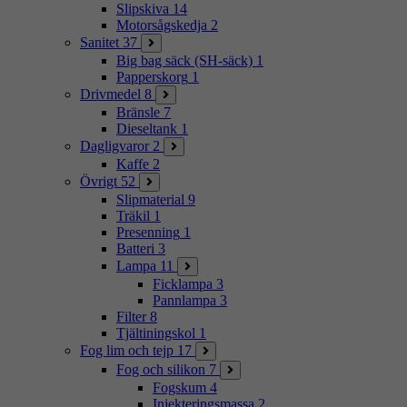
Slipskiva
14
Motorsågskedja
2
Sanitet
37
Big bag säck (SH-säck)
1
Papperskorg
1
Drivmedel
8
Bränsle
7
Dieseltank
1
Dagligvaror
2
Kaffe
2
Övrigt
52
Slipmaterial
9
Träkil
1
Presenning
1
Batteri
3
Lampa
11
Ficklampa
3
Pannlampa
3
Filter
8
Tjältiningskol
1
Fog lim och tejp
17
Fog och silikon
7
Fogskum
4
Injekteringsmassa
2