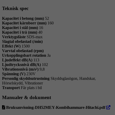
Teknisk spec
Kapacitet i betong (mm)
52
Kapacitet kärnborr (mm)
160
Kapacitet i stål (mm)
16
Kapacitet i trä (mm)
40
Verktygsfäste
SDS-max
Slagtal obelastad (/min)
Effekt (W)
1500
Varvtal obelastad (rpm)
Urkopplingsbart rotation
Ja
Ljudeffekt dB(A)
113
Ljudtrycksnivå dB(A)
102
Vibrationsnivå (m/s²)
9,8
Spänning (V)
230V
Personlig skyddsutrustning
Skyddsglasögon, Handskar,
Hörselskydd, Vibrationer
Transport
Får plats i bil
Manualer & dokument
öppn
Bruksanvisning-DH52MEY-Kombihammare-Hitachi.pdf
i