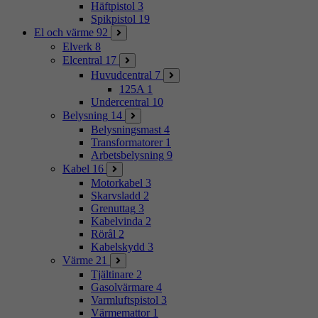
Häftpistol
3
Spikpistol
19
El och värme
92
Elverk
8
Elcentral
17
Huvudcentral
7
125A
1
Undercentral
10
Belysning
14
Belysningsmast
4
Transformatorer
1
Arbetsbelysning
9
Kabel
16
Motorkabel
3
Skarvsladd
2
Grenuttag
3
Kabelvinda
2
Rörål
2
Kabelskydd
3
Värme
21
Tjältinare
2
Gasolvärmare
4
Varmluftspistol
3
Värmemattor
1