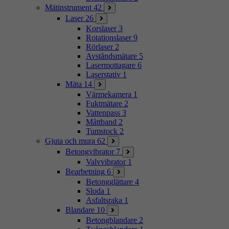
Mätinstrument
42
Laser
26
Korslaser
3
Rotationslaser
9
Rörlaser
2
Avståndsmätare
5
Lasermottagare
6
Laserstativ
1
Mäta
14
Värmekamera
1
Fuktmätare
2
Vattenpass
3
Måttband
2
Tumstock
2
Gjuta och mura
62
Betongvibrator
7
Valvvibrator
1
Bearbetning
6
Betongglättare
4
Sloda
1
Asfaltsraka
1
Blandare
10
Betongblandare
2