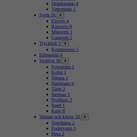
Dränkpump
4
Vattentank
1
Svets
16
Elsvets
4
Rörsvets
8
Migsvets
1
Gassvets
1
Tryckluft
5
Kompressor
5
Bilmaskin
4
Verktyg
38
Fogspruta
2
Kofot
1
Slägga
1
Hammare
6
Tång
2
Stensax
1
Profilsax
2
Spett
1
Kniv
8
Vagnar och kärror
20
Tegelpirra
2
Fodervagn
3
Pirra
2