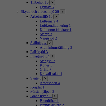
Tillbehör
16
Lyftsax
5
Skydd och arbetsmiljö
56
Arbetsmiljö
16
Luftrenare
4
Luftkonditionering
1
Kolmonoxidmätare
1
Stämp
3
Väggstöd
2
Ställning
4
Aluminiumställning
3
Fallskydd
3
Inhägnad
17
Stängsel
3
Koner
1
Grind
7
Kravallstaket
1
Stege
8
Arbetsbock
4
Körplåt
1
Första hjälpen
3
Brandskydd
3
Brandfiltar
1
Brandsläckare
2