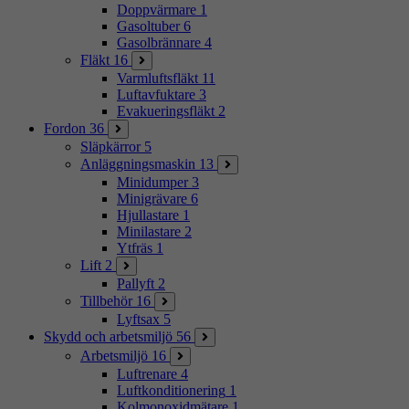
Doppvärmare
1
Gasoltuber
6
Gasolbrännare
4
Fläkt
16
Varmluftsfläkt
11
Luftavfuktare
3
Evakueringsfläkt
2
Fordon
36
Släpkärror
5
Anläggningsmaskin
13
Minidumper
3
Minigrävare
6
Hjullastare
1
Minilastare
2
Ytfräs
1
Lift
2
Pallyft
2
Tillbehör
16
Lyftsax
5
Skydd och arbetsmiljö
56
Arbetsmiljö
16
Luftrenare
4
Luftkonditionering
1
Kolmonoxidmätare
1