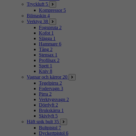
Tryckluft
5
Kompressor
5
Bilmaskin
4
Verktyg
38
Fogspruta
2
Kofot
1
Slägga
1
Hammare
6
Tång
2
Stensax
1
Profilsax
2
Spett
1
Kniv
8
Vagnar och kärror
20
Tegelpirra
2
Fodervagn
3
Pirra
2
Verktygsvagn
2
Dörrlyft
2
Brukskärra
1
Skivlyft
5
Häft spik bult
35
Bultpistol
7
Dyckertpistol
6