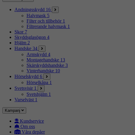
Andningsskydd
16
Halvmask
5
Filter och tillbehör
1
Filtrerande halvmask
1
Skor
7
Skyddsglasögon
4
Hjälm
2
Handske
34
Armskydd
4
Montagehandske
13
Skärskyddshandske
3
Vinterhandske
10
Hörselskydd
6
Hörselkåpa
1
Svetsvisir
1
Svetshjälm
1
Varselväst
1
Kampanj
Kundservice
Om oss
Våra depåer