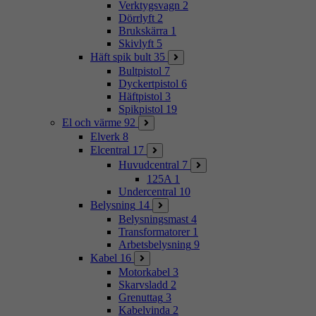
Verktygsvagn
2
Dörrlyft
2
Brukskärra
1
Skivlyft
5
Häft spik bult
35
Bultpistol
7
Dyckertpistol
6
Häftpistol
3
Spikpistol
19
El och värme
92
Elverk
8
Elcentral
17
Huvudcentral
7
125A
1
Undercentral
10
Belysning
14
Belysningsmast
4
Transformatorer
1
Arbetsbelysning
9
Kabel
16
Motorkabel
3
Skarvsladd
2
Grenuttag
3
Kabelvinda
2