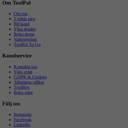
ny
Om ToolPal
flik
Om oss
5 enkla steg
Bli kund
Våra depåer
Boka demo
Vattenrening
ToolPal To Go
Kundservice
Kontakta oss
Våra avtal
GDPR & Cookies
Allmänna villkor
ToolBox
Boka retur
Följ oss
Instagram
Facebook
LinkedIn