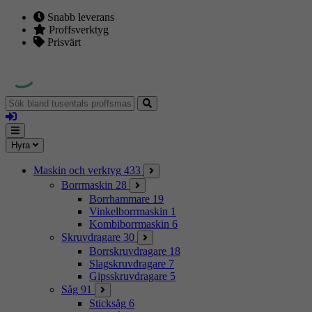
Snabb leverans
Proffsverktyg
Prisvärt
Sök
bland
Logga
tusentals
in
proffsmaskiner
Mina
Meny
Hyra
sidor
Maskin och verktyg
433
Borrmaskin
28
Borrhammare
19
Vinkelborrmaskin
1
Kombiborrmaskin
6
Skruvdragare
30
Borrskruvdragare
18
Slagskruvdragare
7
Gipsskruvdragare
5
Såg
91
Sticksåg
6