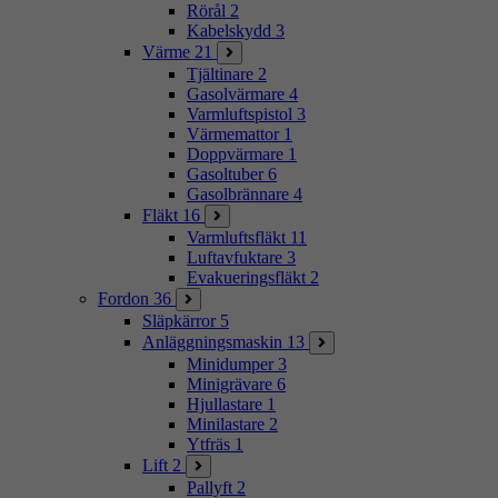
Rörål
2
Kabelskydd
3
Värme
21
Tjältinare
2
Gasolvärmare
4
Varmluftspistol
3
Värmemattor
1
Doppvärmare
1
Gasoltuber
6
Gasolbrännare
4
Fläkt
16
Varmluftsfläkt
11
Luftavfuktare
3
Evakueringsfläkt
2
Fordon
36
Släpkärror
5
Anläggningsmaskin
13
Minidumper
3
Minigrävare
6
Hjullastare
1
Minilastare
2
Ytfräs
1
Lift
2
Pallyft
2