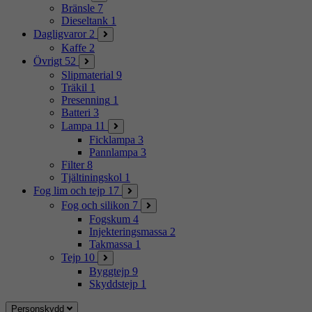
Bränsle
7
Dieseltank
1
Dagligvaror
2
Kaffe
2
Övrigt
52
Slipmaterial
9
Träkil
1
Presenning
1
Batteri
3
Lampa
11
Ficklampa
3
Pannlampa
3
Filter
8
Tjältiningskol
1
Fog lim och tejp
17
Fog och silikon
7
Fogskum
4
Injekteringsmassa
2
Takmassa
1
Tejp
10
Byggtejp
9
Skyddstejp
1
Personskydd