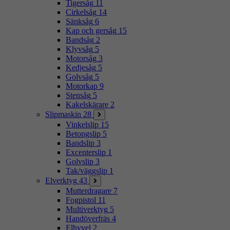
Tigersåg
11
Cirkelsåg
14
Sänksåg
6
Kap och gersåg
15
Bandsåg
2
Klyvsåg
5
Motorsåg
3
Kedjesåg
5
Golvsåg
5
Motorkap
9
Stensåg
5
Kakelskärare
2
Slipmaskin
28
Vinkelslip
15
Betongslip
5
Bandslip
3
Excenterslip
1
Golvslip
3
Tak/väggslip
1
Elverktyg
43
Mutterdragare
7
Fogpistol
11
Multiverktyg
5
Handöverfräs
4
Elhyvel
2