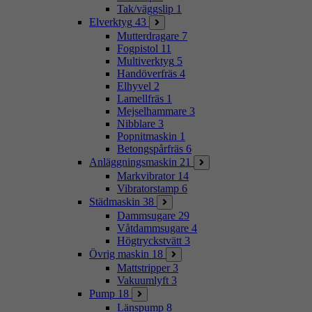
Tak/väggslip
1
Elverktyg
43
Mutterdragare
7
Fogpistol
11
Multiverktyg
5
Handöverfräs
4
Elhyvel
2
Lamellfräs
1
Mejselhammare
3
Nibblare
3
Popnitmaskin
1
Betongspårfräs
6
Anläggningsmaskin
21
Markvibrator
14
Vibratorstamp
6
Städmaskin
38
Dammsugare
29
Våtdammsugare
4
Högtryckstvätt
3
Övrig maskin
18
Mattstripper
3
Vakuumlyft
3
Pump
18
Länspump
8