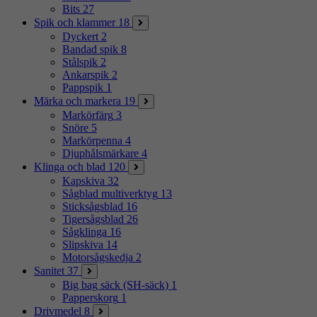
Bits
27
Spik och klammer
18
Dyckert
2
Bandad spik
8
Stålspik
2
Ankarspik
2
Pappspik
1
Märka och markera
19
Markörfärg
3
Snöre
5
Markörpenna
4
Djuphålsmärkare
4
Klinga och blad
120
Kapskiva
32
Sågblad multiverktyg
13
Sticksågsblad
16
Tigersågsblad
26
Sågklinga
16
Slipskiva
14
Motorsågskedja
2
Sanitet
37
Big bag säck (SH-säck)
1
Papperskorg
1
Drivmedel
8