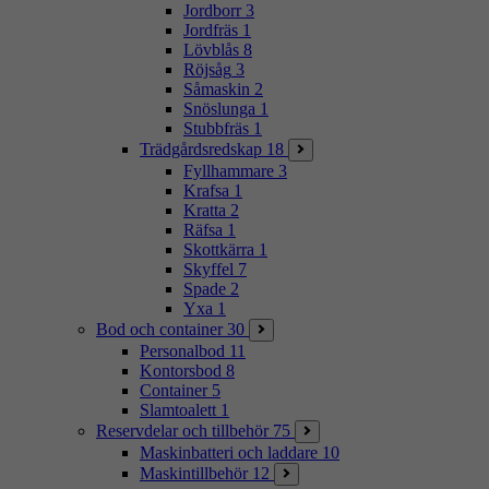
Jordborr
3
Jordfräs
1
Lövblås
8
Röjsåg
3
Såmaskin
2
Snöslunga
1
Stubbfräs
1
Trädgårdsredskap
18
Fyllhammare
3
Krafsa
1
Kratta
2
Räfsa
1
Skottkärra
1
Skyffel
7
Spade
2
Yxa
1
Bod och container
30
Personalbod
11
Kontorsbod
8
Container
5
Slamtoalett
1
Reservdelar och tillbehör
75
Maskinbatteri och laddare
10
Maskintillbehör
12