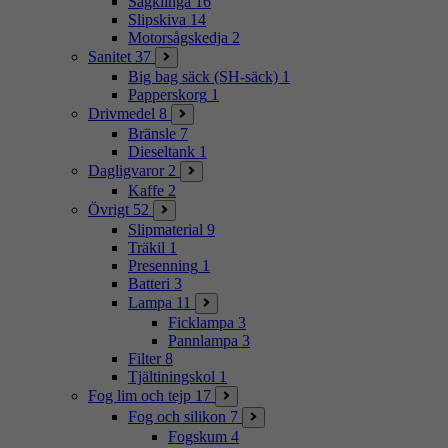
Sågklinga
16
Slipskiva
14
Motorsågskedja
2
Sanitet
37
Big bag säck (SH-säck)
1
Papperskorg
1
Drivmedel
8
Bränsle
7
Dieseltank
1
Dagligvaror
2
Kaffe
2
Övrigt
52
Slipmaterial
9
Träkil
1
Presenning
1
Batteri
3
Lampa
11
Ficklampa
3
Pannlampa
3
Filter
8
Tjältiningskol
1
Fog lim och tejp
17
Fog och silikon
7
Fogskum
4