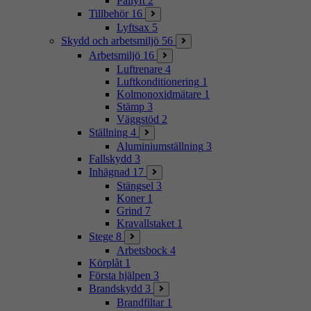
Pallyft
2
Tillbehör
16
Lyftsax
5
Skydd och arbetsmiljö
56
Arbetsmiljö
16
Luftrenare
4
Luftkonditionering
1
Kolmonoxidmätare
1
Stämp
3
Väggstöd
2
Ställning
4
Aluminiumställning
3
Fallskydd
3
Inhägnad
17
Stängsel
3
Koner
1
Grind
7
Kravallstaket
1
Stege
8
Arbetsbock
4
Körplåt
1
Första hjälpen
3
Brandskydd
3
Brandfiltar
1