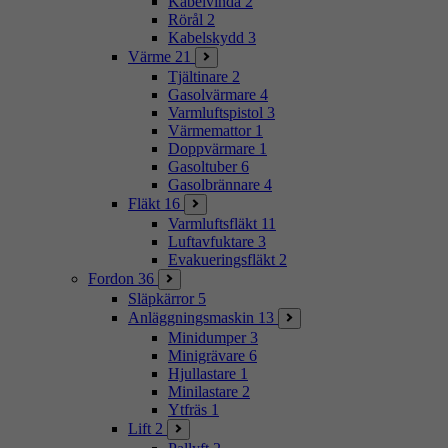
Kabelvinda
2
Rörål
2
Kabelskydd
3
Värme
21
Tjältinare
2
Gasolvärmare
4
Varmluftspistol
3
Värmemattor
1
Doppvärmare
1
Gasoltuber
6
Gasolbrännare
4
Fläkt
16
Varmluftsfläkt
11
Luftavfuktare
3
Evakueringsfläkt
2
Fordon
36
Släpkärror
5
Anläggningsmaskin
13
Minidumper
3
Minigrävare
6
Hjullastare
1
Minilastare
2
Ytfräs
1
Lift
2