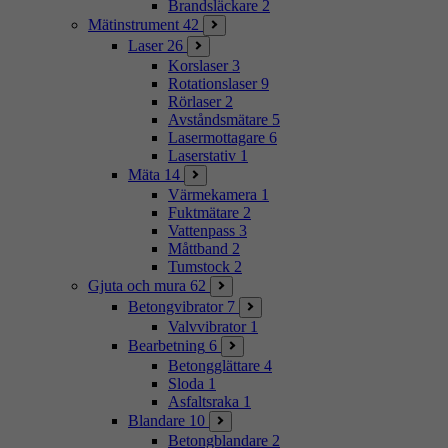
Brandsläckare
2
Mätinstrument
42
Laser
26
Korslaser
3
Rotationslaser
9
Rörlaser
2
Avståndsmätare
5
Lasermottagare
6
Laserstativ
1
Mäta
14
Värmekamera
1
Fuktmätare
2
Vattenpass
3
Måttband
2
Tumstock
2
Gjuta och mura
62
Betongvibrator
7
Valvvibrator
1
Bearbetning
6
Betongglättare
4
Sloda
1
Asfaltsraka
1
Blandare
10
Betongblandare
2