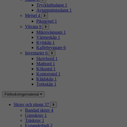
Tryckluftsslang
1
Avtappningsslang
1
Mejsel
4
Pikmejsel
1
Vitvara
9
Mikrovågsugn
1
Värmeskåp
1
Kylskåp
1
Kaffebryggare
6
Inventarier
6
Skrivbord
1
Matbord
1
Köksstol
1
Kontorsstol
1
Klädskåp
1
Torkskåp
1
Förbrukningsmaterial
Skruv och plugg
37
Bandad skruv
4
Gipsskruv
1
Träskruv
1
Expanderbult
2