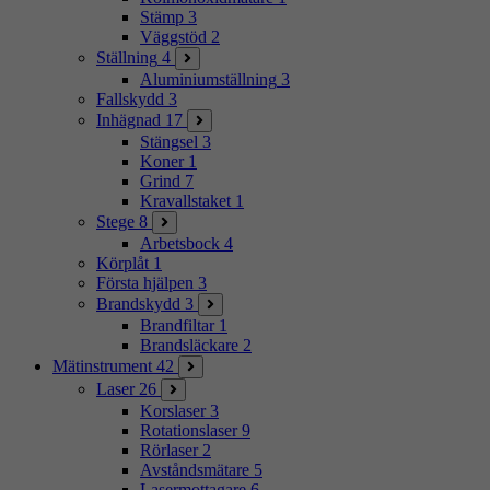
Stämp
3
Väggstöd
2
Ställning
4
Aluminiumställning
3
Fallskydd
3
Inhägnad
17
Stängsel
3
Koner
1
Grind
7
Kravallstaket
1
Stege
8
Arbetsbock
4
Körplåt
1
Första hjälpen
3
Brandskydd
3
Brandfiltar
1
Brandsläckare
2
Mätinstrument
42
Laser
26
Korslaser
3
Rotationslaser
9
Rörlaser
2
Avståndsmätare
5
Lasermottagare
6