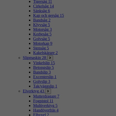
Tigersåg
11
Cirkelsåg
14
Sänksåg
6
Kap och gersåg
15
Bandsåg
2
Klyvsåg
5
Motorsåg
3
Kedjesåg
5
Golvsåg
5
Motorkap
9
Stensåg
5
Kakelskärare
2
Slipmaskin
28
Vinkelslip
15
Betongslip
5
Bandslip
3
Excenterslip
1
Golvslip
3
Tak/väggslip
1
Elverktyg
43
Mutterdragare
7
Fogpistol
11
Multiverktyg
5
Handöverfräs
4
Elhyvel
2