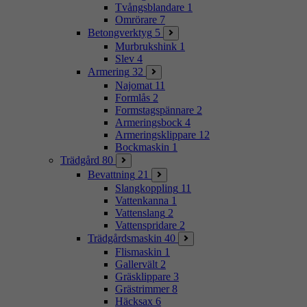
Tvångsblandare
1
Omrörare
7
Betongverktyg
5
Murbrukshink
1
Slev
4
Armering
32
Najomat
11
Formlås
2
Formstagspännare
2
Armeringsbock
4
Armeringsklippare
12
Bockmaskin
1
Trädgård
80
Bevattning
21
Slangkoppling
11
Vattenkanna
1
Vattenslang
2
Vattenspridare
2
Trädgårdsmaskin
40
Flismaskin
1
Gallervält
2
Gräsklippare
3
Grästrimmer
8
Häcksax
6