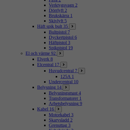
Verktygsvagn
2
Dörrlyft
2
Brukskärra
1
Skivlyft
5
Häft spik bult
35
Bultpistol
7
Dyckertpistol
6
Häftpistol
3
Spikpistol
19
El och värme
92
Elverk
8
Elcentral
17
Huvudcentral
7
125A
1
Undercentral
10
Belysning
14
Belysningsmast
4
Transformatorer
1
Arbetsbelysning
9
Kabel
16
Motorkabel
3
Skarvsladd
2
Grenuttag
3