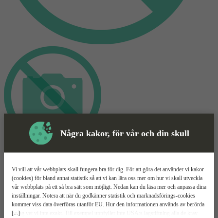
Några kakor, för vår och din skull
Skyddsutrustning
Vi vill att vår webbplats skall fungera bra för dig. För att göra det använder vi kakor
Betongslip
Mer information
(cookies) för bland annat statistik så att vi kan lära oss mer om hur vi skall utveckla
vår webbplats på ett så bra sätt som möjligt. Nedan kan du läsa mer och anpassa dina
inställningar. Notera att när du godkänner statistik och marknadsförings-cookies
Hitachi G23MRU
kommer viss data överföras utanför EU. Hur den informationen används av berörda
[...]
bolag vet vi inte exakt. Till exempel uppfyller inte USA:s lagstiftning alla de krav