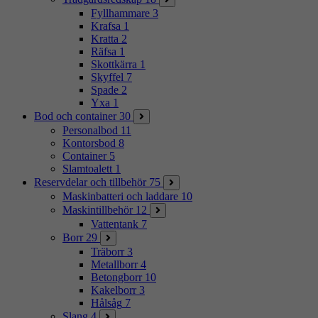
Fyllhammare
3
Krafsa
1
Kratta
2
Räfsa
1
Skottkärra
1
Skyffel
7
Spade
2
Yxa
1
Bod och container
30
Personalbod
11
Kontorsbod
8
Container
5
Slamtoalett
1
Reservdelar och tillbehör
75
Maskinbatteri och laddare
10
Maskintillbehör
12
Vattentank
7
Borr
29
Träborr
3
Metallborr
4
Betongborr
10
Kakelborr
3
Hålsåg
7
Slang
4