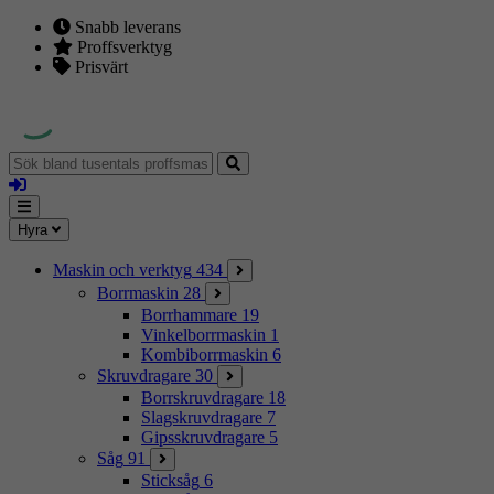
Snabb leverans
Proffsverktyg
Prisvärt
Sök
bland
Logga
tusentals
in
proffsmaskiner
Mina
Meny
Hyra
sidor
Maskin och verktyg
434
Borrmaskin
28
Borrhammare
19
Vinkelborrmaskin
1
Kombiborrmaskin
6
Skruvdragare
30
Borrskruvdragare
18
Slagskruvdragare
7
Gipsskruvdragare
5
Såg
91
Sticksåg
6