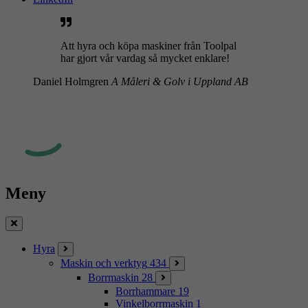
Att hyra och köpa maskiner från Toolpal
har gjort vår vardag så mycket enklare!
Daniel Holmgren
A Måleri & Golv i Uppland AB
Meny
Stäng
Hyra
Maskin och verktyg
434
Borrmaskin
28
Borrhammare
19
Vinkelborrmaskin
1