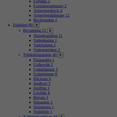
Formlås
2
Formstagspännare
2
Armeringsbock
4
Armeringsklippare
12
Bockmaskin
1
Trädgård
80
Bevattning
21
Slangkoppling
11
Vattenkanna
1
Vattenslang
2
Vattenspridare
2
Trädgårdsmaskin
40
Flismaskin
1
Gallervält
2
Gräsklippare
3
Grästrimmer
8
Häcksax
6
Jordborr
3
Jordfräs
1
Lövblås
8
Röjsåg
3
Såmaskin
2
Snöslunga
1
Stubbfräs
1
Trädgårdsredskap
18