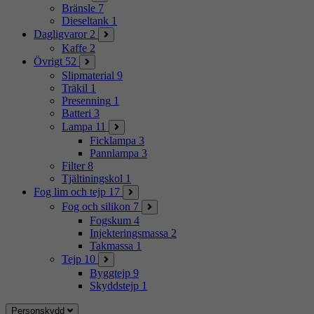
Bränsle
7
Dieseltank
1
Dagligvaror
2
Kaffe
2
Övrigt
52
Slipmaterial
9
Träkil
1
Presenning
1
Batteri
3
Lampa
11
Ficklampa
3
Pannlampa
3
Filter
8
Tjältiningskol
1
Fog lim och tejp
17
Fog och silikon
7
Fogskum
4
Injekteringsmassa
2
Takmassa
1
Tejp
10
Byggtejp
9
Skyddstejp
1
Personskydd