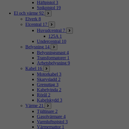
Häftpistol
3
Spikpistol
19
El och värme
92
Elverk
8
Elcentral
17
Huvudcentral
7
125A
1
Undercentral
10
Belysning
14
Belysningsmast
4
Transformatorer
1
Arbetsbelysning
9
Kabel
16
Motorkabel
3
Skarvsladd
2
Grenuttag
3
Kabelvinda
2
Rörål
2
Kabelskydd
3
Värme
21
Tjältinare
2
Gasolvärmare
4
Varmluftspistol
3
Värmemattor
1