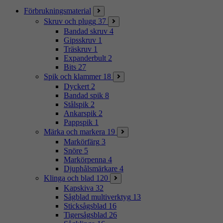
Förbrukningsmaterial
Skruv och plugg
37
Bandad skruv
4
Gipsskruv
1
Träskruv
1
Expanderbult
2
Bits
27
Spik och klammer
18
Dyckert
2
Bandad spik
8
Stålspik
2
Ankarspik
2
Pappspik
1
Märka och markera
19
Markörfärg
3
Snöre
5
Markörpenna
4
Djuphålsmärkare
4
Klinga och blad
120
Kapskiva
32
Sågblad multiverktyg
13
Sticksågsblad
16
Tigersågsblad
26