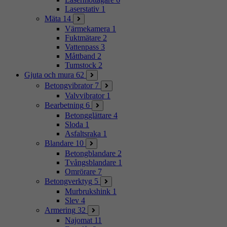
Laserstativ
1
Mäta
14
Värmekamera
1
Fuktmätare
2
Vattenpass
3
Måttband
2
Tumstock
2
Gjuta och mura
62
Betongvibrator
7
Valvvibrator
1
Bearbetning
6
Betongglättare
4
Sloda
1
Asfaltsraka
1
Blandare
10
Betongblandare
2
Tvångsblandare
1
Omrörare
7
Betongverktyg
5
Murbrukshink
1
Slev
4
Armering
32
Najomat
11