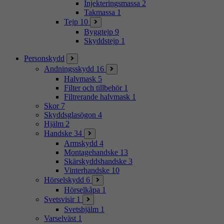
Injekteringsmassa
2
Takmassa
1
Tejp
10
Byggtejp
9
Skyddstejp
1
Personskydd
Andningsskydd
16
Halvmask
5
Filter och tillbehör
1
Filtrerande halvmask
1
Skor
7
Skyddsglasögon
4
Hjälm
2
Handske
34
Armskydd
4
Montagehandske
13
Skärskyddshandske
3
Vinterhandske
10
Hörselskydd
6
Hörselkåpa
1
Svetsvisir
1
Svetshjälm
1
Varselväst
1