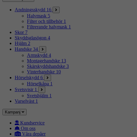
Andningsskydd
16
Halvmask
5
Filter och tillbehör
1
Filtrerande halvmask
1
Skor
7
Skyddsglasögon
4
Hjälm
2
Handske
34
Armskydd
4
Montagehandske
13
Skärskyddshandske
3
Vinterhandske
10
Hörselskydd
6
Hörselkåpa
1
Svetsvisir
1
Svetshjälm
1
Varselväst
1
Kampanj
Kundservice
Om oss
Våra depåer