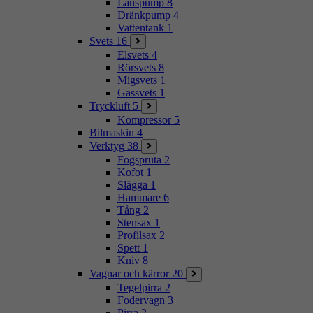
Länspump
8
Dränkpump
4
Vattentank
1
Svets
16
Elsvets
4
Rörsvets
8
Migsvets
1
Gassvets
1
Tryckluft
5
Kompressor
5
Bilmaskin
4
Verktyg
38
Fogspruta
2
Kofot
1
Slägga
1
Hammare
6
Tång
2
Stensax
1
Profilsax
2
Spett
1
Kniv
8
Vagnar och kärror
20
Tegelpirra
2
Fodervagn
3
Pirra
2