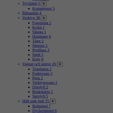
Tryckluft
5
Kompressor
5
Bilmaskin
4
Verktyg
38
Fogspruta
2
Kofot
1
Slägga
1
Hammare
6
Tång
2
Stensax
1
Profilsax
2
Spett
1
Kniv
8
Vagnar och kärror
20
Tegelpirra
2
Fodervagn
3
Pirra
2
Verktygsvagn
2
Dörrlyft
2
Brukskärra
1
Skivlyft
5
Häft spik bult
35
Bultpistol
7
Dyckertpistol
6