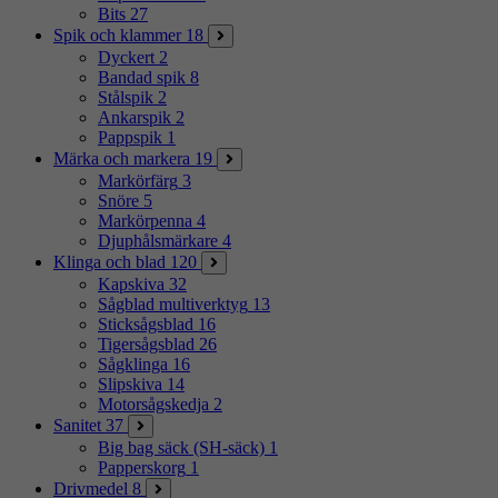
Bits
27
Spik och klammer
18
Dyckert
2
Bandad spik
8
Stålspik
2
Ankarspik
2
Pappspik
1
Märka och markera
19
Markörfärg
3
Snöre
5
Markörpenna
4
Djuphålsmärkare
4
Klinga och blad
120
Kapskiva
32
Sågblad multiverktyg
13
Sticksågsblad
16
Tigersågsblad
26
Sågklinga
16
Slipskiva
14
Motorsågskedja
2
Sanitet
37
Big bag säck (SH-säck)
1
Papperskorg
1
Drivmedel
8