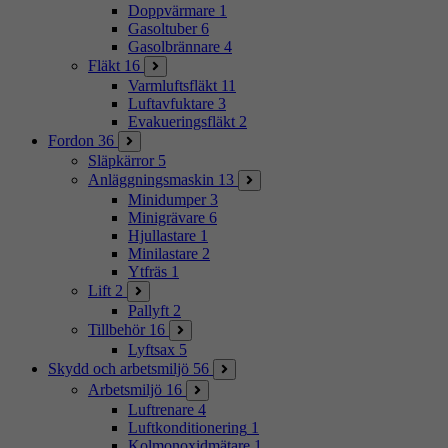
Doppvärmare
1
Gasoltuber
6
Gasolbrännare
4
Fläkt
16
Varmluftsfläkt
11
Luftavfuktare
3
Evakueringsfläkt
2
Fordon
36
Släpkärror
5
Anläggningsmaskin
13
Minidumper
3
Minigrävare
6
Hjullastare
1
Minilastare
2
Ytfräs
1
Lift
2
Pallyft
2
Tillbehör
16
Lyftsax
5
Skydd och arbetsmiljö
56
Arbetsmiljö
16
Luftrenare
4
Luftkonditionering
1
Kolmonoxidmätare
1