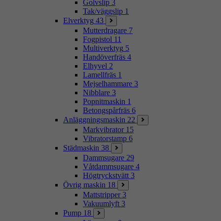
Golvslip
3
Tak/väggslip
1
Elverktyg
43
Mutterdragare
7
Fogpistol
11
Multiverktyg
5
Handöverfräs
4
Elhyvel
2
Lamellfräs
1
Mejselhammare
3
Nibblare
3
Popnitmaskin
1
Betongspårfräs
6
Anläggningsmaskin
22
Markvibrator
15
Vibratorstamp
6
Städmaskin
38
Dammsugare
29
Våtdammsugare
4
Högtryckstvätt
3
Övrig maskin
18
Mattstripper
3
Vakuumlyft
3
Pump
18