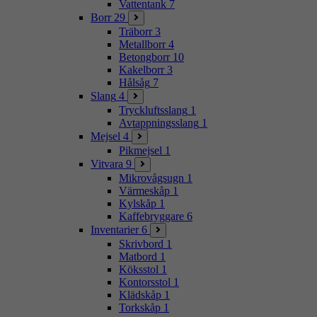
Vattentank
7
Borr
29
Träborr
3
Metallborr
4
Betongborr
10
Kakelborr
3
Hålsåg
7
Slang
4
Tryckluftsslang
1
Avtappningsslang
1
Mejsel
4
Pikmejsel
1
Vitvara
9
Mikrovågsugn
1
Värmeskåp
1
Kylskåp
1
Kaffebryggare
6
Inventarier
6
Skrivbord
1
Matbord
1
Köksstol
1
Kontorsstol
1
Klädskåp
1
Torkskåp
1