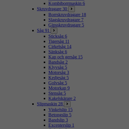
Kombiborrmaskin
6
Skruvdragare
30
Borrskruvdragare
18
Slagskruvdragare
7
Gipsskruvdragare
5
Såg
91
Sticksåg
6
Tigersåg
11
Cirkelsåg
14
Sänksåg
6
Kap och gersåg
15
Bandsåg
2
Klyvsåg
5
Motorsåg
3
Kedjesåg
5
Golvsåg
5
Motorkap
9
Stensåg
5
Kakelskärare
2
Slipmaskin
28
Vinkelslip
15
Betongslip
5
Bandslip
3
Excenterslip
1