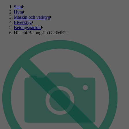
Start
Hyra
Maskin och verktyg
Elverktyg
Betongspårfräs
Hitachi Betongslip G23MRU