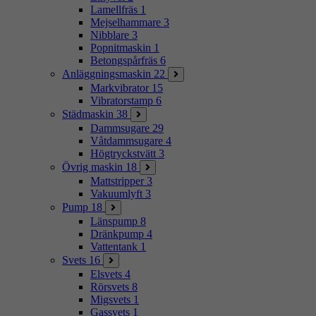
Lamellfräs
1
Mejselhammare
3
Nibblare
3
Popnitmaskin
1
Betongspårfräs
6
Anläggningsmaskin
22
Markvibrator
15
Vibratorstamp
6
Städmaskin
38
Dammsugare
29
Våtdammsugare
4
Högtryckstvätt
3
Övrig maskin
18
Mattstripper
3
Vakuumlyft
3
Pump
18
Länspump
8
Dränkpump
4
Vattentank
1
Svets
16
Elsvets
4
Rörsvets
8
Migsvets
1
Gassvets
1