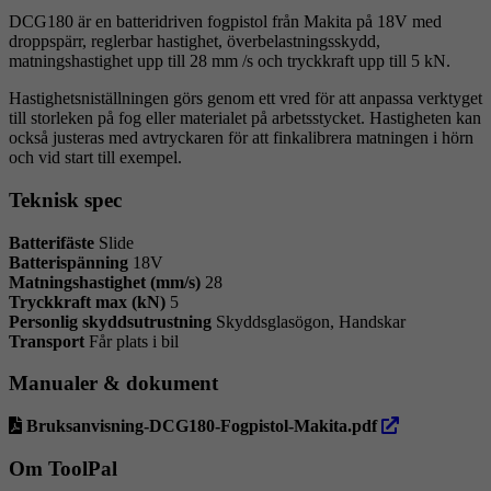
DCG180 är en batteridriven fogpistol från Makita på 18V med
droppspärr, reglerbar hastighet, överbelastningsskydd,
matningshastighet upp till 28 mm /s och tryckkraft upp till 5 kN.
Hastighetsniställningen görs genom ett vred för att anpassa verktyget
till storleken på fog eller materialet på arbetsstycket. Hastigheten kan
också justeras med avtryckaren för att finkalibrera matningen i hörn
och vid start till exempel.
Teknisk spec
Batterifäste
Slide
Batterispänning
18V
Matningshastighet (mm/s)
28
Tryckkraft max (kN)
5
Personlig skyddsutrustning
Skyddsglasögon, Handskar
Transport
Får plats i bil
Manualer & dokument
öppna
Bruksanvisning-DCG180-Fogpistol-Makita.pdf
i
ny
Om ToolPal
flik