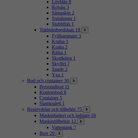
Lövblås
8
Röjsåg
3
Såmaskin
2
Snöslunga
1
Stubbfräs
1
Trädgårdsredskap
18
Fyllhammare
3
Krafsa
1
Kratta
2
Räfsa
1
Skottkärra
1
Skyffel
7
Spade
2
Yxa
1
Bod och container
30
Personalbod
11
Kontorsbod
8
Container
5
Slamtoalett
1
Reservdelar och tillbehör
75
Maskinbatteri och laddare
10
Maskintillbehör
12
Vattentank
7
Borr
29