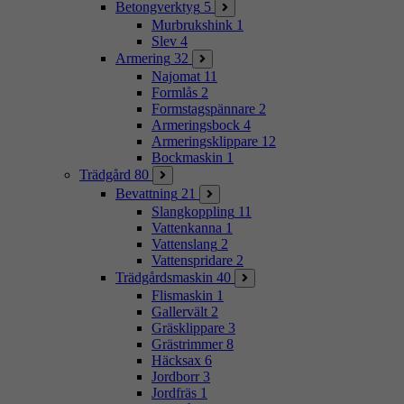
Betongverktyg
5
Murbrukshink
1
Slev
4
Armering
32
Najomat
11
Formlås
2
Formstagspännare
2
Armeringsbock
4
Armeringsklippare
12
Bockmaskin
1
Trädgård
80
Bevattning
21
Slangkoppling
11
Vattenkanna
1
Vattenslang
2
Vattenspridare
2
Trädgårdsmaskin
40
Flismaskin
1
Gallervält
2
Gräsklippare
3
Grästrimmer
8
Häcksax
6
Jordborr
3
Jordfräs
1