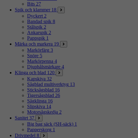
Bits
27
Spik och klammer
18
Dyckert
2
Bandad spik
8
Stålspik
2
Ankarspik
2
Pappspik
1
Märka och markera
19
Markörfärg
3
Snöre
5
Markörpenna
4
Djuphålsmärkare
4
Klinga och blad
120
Kapskiva
32
Sågblad multiverktyg
13
Sticksågsblad
16
Tigersågsblad
26
Sågklinga
16
Slipskiva
14
Motorsågskedja
2
Sanitet
37
Big bag säck (SH-säck)
1
Papperskorg
1
Drivmedel
8