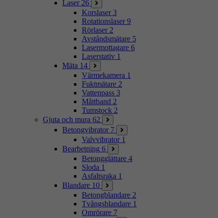
Laser
26
Korslaser
3
Rotationslaser
9
Rörlaser
2
Avståndsmätare
5
Lasermottagare
6
Laserstativ
1
Mäta
14
Värmekamera
1
Fuktmätare
2
Vattenpass
3
Måttband
2
Tumstock
2
Gjuta och mura
62
Betongvibrator
7
Valvvibrator
1
Bearbetning
6
Betongglättare
4
Sloda
1
Asfaltsraka
1
Blandare
10
Betongblandare
2
Tvångsblandare
1
Omrörare
7