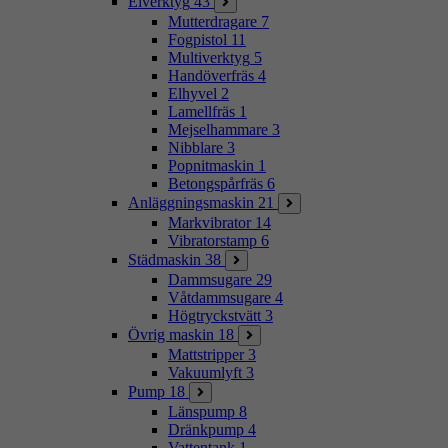
Elverktyg
43
Mutterdragare
7
Fogpistol
11
Multiverktyg
5
Handöverfräs
4
Elhyvel
2
Lamellfräs
1
Mejselhammare
3
Nibblare
3
Popnitmaskin
1
Betongspårfräs
6
Anläggningsmaskin
21
Markvibrator
14
Vibratorstamp
6
Städmaskin
38
Dammsugare
29
Våtdammsugare
4
Högtryckstvätt
3
Övrig maskin
18
Mattstripper
3
Vakuumlyft
3
Pump
18
Länspump
8
Dränkpump
4
Vattentank
1