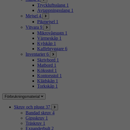
Tryckluftsslang
1
Avtappningsslang
1
Mejsel
4
Pikmejsel
1
Vitvara
9
Mikrovågsugn
1
Värmeskåp
1
Kylskåp
1
Kaffebryggare
6
Inventarier
6
Skrivbord
1
Matbord
1
Köksstol
1
Kontorsstol
1
Klädskåp
1
Torkskåp
1
Förbrukningsmaterial
Skruv och plugg
37
Bandad skruv
4
Gipsskruv
1
Träskruv
1
Expanderbult
2