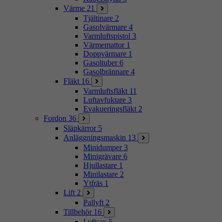
Värme
21
Tjältinare
2
Gasolvärmare
4
Varmluftspistol
3
Värmemattor
1
Doppvärmare
1
Gasoltuber
6
Gasolbrännare
4
Fläkt
16
Varmluftsfläkt
11
Luftavfuktare
3
Evakueringsfläkt
2
Fordon
36
Släpkärror
5
Anläggningsmaskin
13
Minidumper
3
Minigrävare
6
Hjullastare
1
Minilastare
2
Ytfräs
1
Lift
2
Pallyft
2
Tillbehör
16
Lyftsax
5