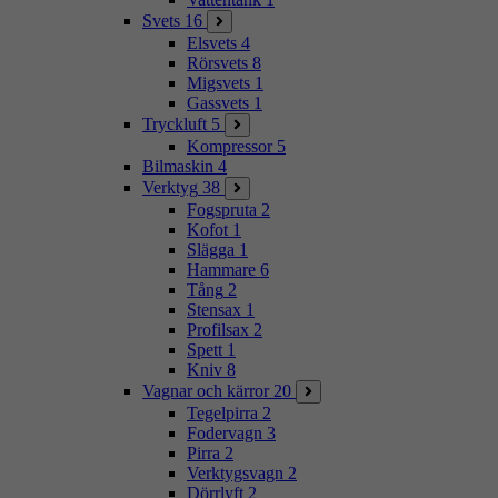
Svets
16
Elsvets
4
Rörsvets
8
Migsvets
1
Gassvets
1
Tryckluft
5
Kompressor
5
Bilmaskin
4
Verktyg
38
Fogspruta
2
Kofot
1
Slägga
1
Hammare
6
Tång
2
Stensax
1
Profilsax
2
Spett
1
Kniv
8
Vagnar och kärror
20
Tegelpirra
2
Fodervagn
3
Pirra
2
Verktygsvagn
2
Dörrlyft
2