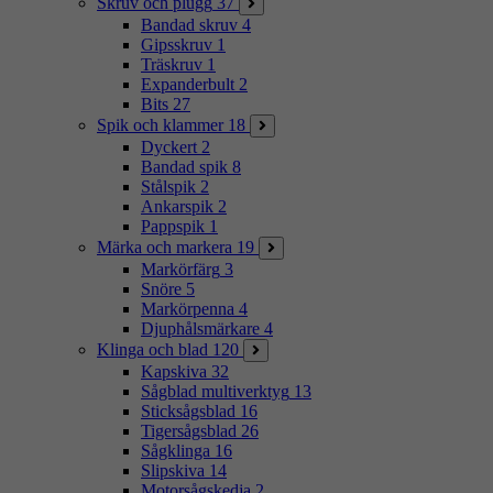
Skruv och plugg
37
Bandad skruv
4
Gipsskruv
1
Träskruv
1
Expanderbult
2
Bits
27
Spik och klammer
18
Dyckert
2
Bandad spik
8
Stålspik
2
Ankarspik
2
Pappspik
1
Märka och markera
19
Markörfärg
3
Snöre
5
Markörpenna
4
Djuphålsmärkare
4
Klinga och blad
120
Kapskiva
32
Sågblad multiverktyg
13
Sticksågsblad
16
Tigersågsblad
26
Sågklinga
16
Slipskiva
14
Motorsågskedja
2