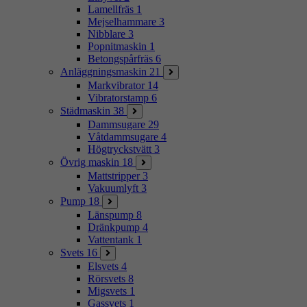
Lamellfräs
1
Mejselhammare
3
Nibblare
3
Popnitmaskin
1
Betongspårfräs
6
Anläggningsmaskin
21
Markvibrator
14
Vibratorstamp
6
Städmaskin
38
Dammsugare
29
Våtdammsugare
4
Högtryckstvätt
3
Övrig maskin
18
Mattstripper
3
Vakuumlyft
3
Pump
18
Länspump
8
Dränkpump
4
Vattentank
1
Svets
16
Elsvets
4
Rörsvets
8
Migsvets
1
Gassvets
1