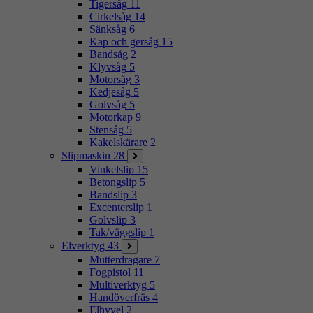
Tigersåg
11
Cirkelsåg
14
Sänksåg
6
Kap och gersåg
15
Bandsåg
2
Klyvsåg
5
Motorsåg
3
Kedjesåg
5
Golvsåg
5
Motorkap
9
Stensåg
5
Kakelskärare
2
Slipmaskin
28
Vinkelslip
15
Betongslip
5
Bandslip
3
Excenterslip
1
Golvslip
3
Tak/väggslip
1
Elverktyg
43
Mutterdragare
7
Fogpistol
11
Multiverktyg
5
Handöverfräs
4
Elhyvel
2