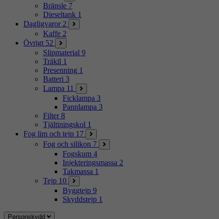
Bränsle
7
Dieseltank
1
Dagligvaror
2
Kaffe
2
Övrigt
52
Slipmaterial
9
Träkil
1
Presenning
1
Batteri
3
Lampa
11
Ficklampa
3
Pannlampa
3
Filter
8
Tjältiningskol
1
Fog lim och tejp
17
Fog och silikon
7
Fogskum
4
Injekteringsmassa
2
Takmassa
1
Tejp
10
Byggtejp
9
Skyddstejp
1
Personskydd