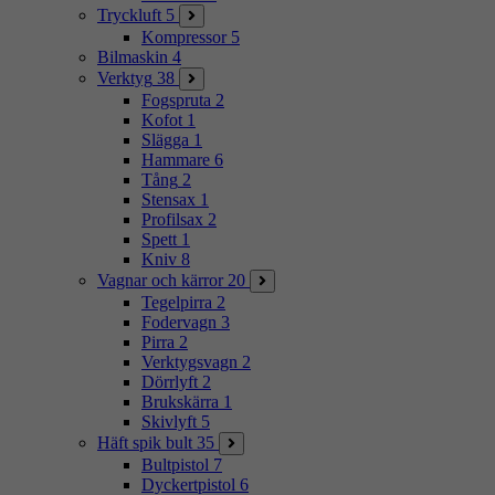
Tryckluft
5
Kompressor
5
Bilmaskin
4
Verktyg
38
Fogspruta
2
Kofot
1
Slägga
1
Hammare
6
Tång
2
Stensax
1
Profilsax
2
Spett
1
Kniv
8
Vagnar och kärror
20
Tegelpirra
2
Fodervagn
3
Pirra
2
Verktygsvagn
2
Dörrlyft
2
Brukskärra
1
Skivlyft
5
Häft spik bult
35
Bultpistol
7
Dyckertpistol
6