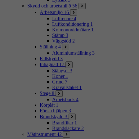
Skydd och arbetsmiljö
56
Arbetsmiljö
16
Luftrenare
4
Luftkonditionering
1
Kolmonoxidmätare
1
Stämp
3
Väggstöd
2
Ställning
4
Aluminiumställning
3
Fallskydd
3
Inhägnad
17
Stängsel
3
Koner
1
Grind
7
Kravallstaket
1
Stege
8
Arbetsbock
4
Körplåt
1
Första hjälpen
3
Brandskydd
3
Brandfiltar
1
Brandsläckare
2
Mätinstrument
42