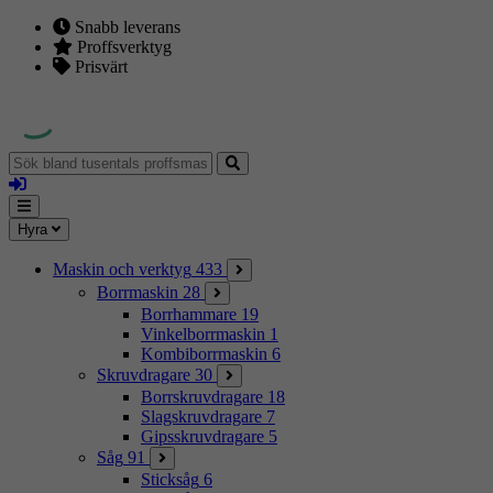
Snabb leverans
Proffsverktyg
Prisvärt
Sök
bland
Logga
tusentals
in
proffsmaskiner
Mina
Meny
Hyra
sidor
Maskin och verktyg
433
Borrmaskin
28
Borrhammare
19
Vinkelborrmaskin
1
Kombiborrmaskin
6
Skruvdragare
30
Borrskruvdragare
18
Slagskruvdragare
7
Gipsskruvdragare
5
Såg
91
Sticksåg
6