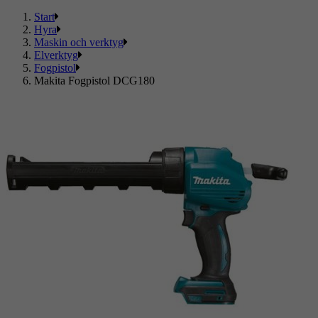
Start
Hyra
Maskin och verktyg
Elverktyg
Fogpistol
Makita Fogpistol DCG180