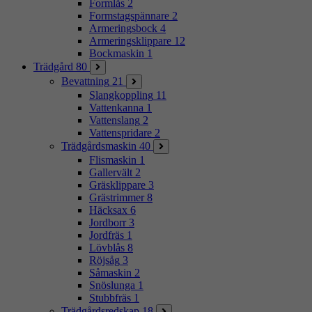
Formlås
2
Formstagspännare
2
Armeringsbock
4
Armeringsklippare
12
Bockmaskin
1
Trädgård
80
Bevattning
21
Slangkoppling
11
Vattenkanna
1
Vattenslang
2
Vattenspridare
2
Trädgårdsmaskin
40
Flismaskin
1
Gallervält
2
Gräsklippare
3
Grästrimmer
8
Häcksax
6
Jordborr
3
Jordfräs
1
Lövblås
8
Röjsåg
3
Såmaskin
2
Snöslunga
1
Stubbfräs
1
Trädgårdsredskap
18