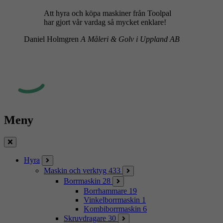
Att hyra och köpa maskiner från Toolpal
har gjort vår vardag så mycket enklare!
Daniel Holmgren
A Måleri & Golv i Uppland AB
Meny
Stäng
Hyra
Maskin och verktyg
433
Borrmaskin
28
Borrhammare
19
Vinkelborrmaskin
1
Kombiborrmaskin
6
Skruvdragare
30