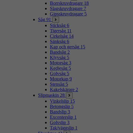
Borrskruvdragare
18
Slagskruvdragare
7
Gipsskruvdragare
5
Såg
91
Sticksåg
6
Tigersåg
11
Cirkelsåg
14
Sänksåg
6
Kap och gersåg
15
Bandsåg
2
Klyvsåg
5
Motorsåg
3
Kedjesåg
5
Golvsåg
5
Motorkap
9
Stensåg
5
Kakelskärare
2
Slipmaskin
28
Vinkelslip
15
Betongslip
5
Bandslip
3
Excenterslip
1
Golvslip
3
Tak/väggslip
1