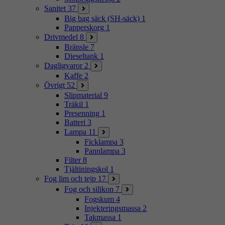
Sanitet
37
Big bag säck (SH-säck)
1
Papperskorg
1
Drivmedel
8
Bränsle
7
Dieseltank
1
Dagligvaror
2
Kaffe
2
Övrigt
52
Slipmaterial
9
Träkil
1
Presenning
1
Batteri
3
Lampa
11
Ficklampa
3
Pannlampa
3
Filter
8
Tjältiningskol
1
Fog lim och tejp
17
Fog och silikon
7
Fogskum
4
Injekteringsmassa
2
Takmassa
1