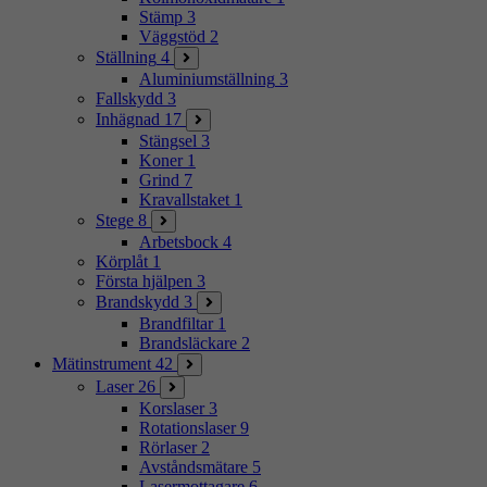
Stämp
3
Väggstöd
2
Ställning
4
Aluminiumställning
3
Fallskydd
3
Inhägnad
17
Stängsel
3
Koner
1
Grind
7
Kravallstaket
1
Stege
8
Arbetsbock
4
Körplåt
1
Första hjälpen
3
Brandskydd
3
Brandfiltar
1
Brandsläckare
2
Mätinstrument
42
Laser
26
Korslaser
3
Rotationslaser
9
Rörlaser
2
Avståndsmätare
5
Lasermottagare
6