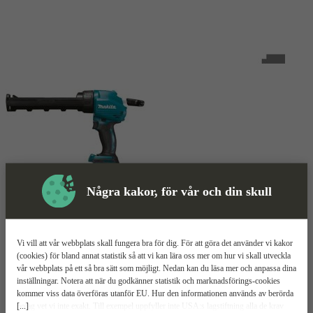
Några kakor, för vår och din skull
Vi vill att vår webbplats skall fungera bra för dig. För att göra det använder vi kakor
(cookies) för bland annat statistik så att vi kan lära oss mer om hur vi skall utveckla
vår webbplats på ett så bra sätt som möjligt. Nedan kan du läsa mer och anpassa dina
inställningar. Notera att när du godkänner statistik och marknadsförings-cookies
kommer viss data överföras utanför EU. Hur den informationen används av berörda
[...]
bolag vet vi inte exakt. Till exempel uppfyller inte USA:s lagstiftning alla de krav