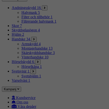
Andningsskydd
16
Halvmask
5
Filter och tillbehör
1
Filtrerande halvmask
1
Skor
7
Skyddsglasögon
4
Hjälm
2
Handske
34
Armskydd
4
Montagehandske
13
Skärskyddshandske
3
Vinterhandske
10
Hörselskydd
6
Hörselkåpa
1
Svetsvisir
1
Svetshjälm
1
Varselväst
1
Kampanj
Kundservice
Om oss
Våra depåer