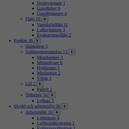
Doppvärmare
1
Gasoltuber
6
Gasolbrännare
4
Fläkt
16
Varmluftsfläkt
11
Luftavfuktare
3
Evakueringsfläkt
2
Fordon
36
Släpkärror
5
Anläggningsmaskin
13
Minidumper
3
Minigrävare
6
Hjullastare
1
Minilastare
2
Ytfräs
1
Lift
2
Pallyft
2
Tillbehör
16
Lyftsax
5
Skydd och arbetsmiljö
56
Arbetsmiljö
16
Luftrenare
4
Luftkonditionering
1
Kolmonoxidmätare
1