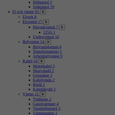
Häftpistol
3
Spikpistol
19
El och värme
92
Elverk
8
Elcentral
17
Huvudcentral
7
125A
1
Undercentral
10
Belysning
14
Belysningsmast
4
Transformatorer
1
Arbetsbelysning
9
Kabel
16
Motorkabel
3
Skarvsladd
2
Grenuttag
3
Kabelvinda
2
Rörål
2
Kabelskydd
3
Värme
21
Tjältinare
2
Gasolvärmare
4
Varmluftspistol
3
Värmemattor
1