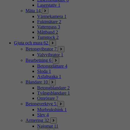
Laserstativ
1
Mäta
14
Värmekamera
1
Fuktmätare
2
Vattenpass
3
Måttband
2
Tumstock
2
Gjuta och mura
62
Betongvibrator
7
Valvvibrator
1
Bearbetning
6
Betongglättare
4
Sloda
1
Asfaltsraka
1
Blandare
10
Betongblandare
2
Tvångsblandare
1
Omrörare
7
Betongverktyg
5
Murbrukshink
1
Slev
4
Armering
32
Najomat
11