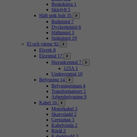
Brukskärra
1
Skivlyft
5
Häft spik bult
35
Bultpistol
7
Dyckertpistol
6
Häftpistol
3
Spikpistol
19
El och värme
92
Elverk
8
Elcentral
17
Huvudcentral
7
125A
1
Undercentral
10
Belysning
14
Belysningsmast
4
Transformatorer
1
Arbetsbelysning
9
Kabel
16
Motorkabel
3
Skarvsladd
2
Grenuttag
3
Kabelvinda
2
Rörål
2
Kabelskydd
3