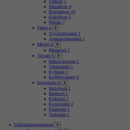
Träborr
3
Metallborr
4
Betongborr
10
Kakelborr
3
Hålsåg
7
Slang
4
Tryckluftsslang
1
Avtappningsslang
1
Mejsel
4
Pikmejsel
1
Vitvara
9
Mikrovågsugn
1
Värmeskåp
1
Kylskåp
1
Kaffebryggare
6
Inventarier
6
Skrivbord
1
Matbord
1
Köksstol
1
Kontorsstol
1
Klädskåp
1
Torkskåp
1
Förbrukningsmaterial