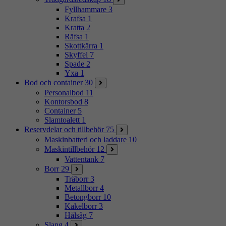
Fyllhammare
3
Krafsa
1
Kratta
2
Räfsa
1
Skottkärra
1
Skyffel
7
Spade
2
Yxa
1
Bod och container
30
Personalbod
11
Kontorsbod
8
Container
5
Slamtoalett
1
Reservdelar och tillbehör
75
Maskinbatteri och laddare
10
Maskintillbehör
12
Vattentank
7
Borr
29
Träborr
3
Metallborr
4
Betongborr
10
Kakelborr
3
Hålsåg
7
Slang
4