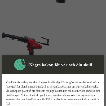
Några kakor, för vår och din skull
Skyddsutrustning
Vi vill att vår webbplats skall fungera bra för dig. För att göra det använder vi kakor
(cookies) för bland annat statistik så att vi kan lära oss mer om hur vi skall utveckla
vår webbplats på ett så bra sätt som möjligt. Nedan kan du läsa mer och anpassa dina
Fogpistol
Mer information
inställningar. Notera att när du godkänner statistik och marknadsförings-cookies
kommer viss data överföras utanför EU. Hur den informationen används av berörda
[...]
bolag vet vi inte exakt. Till exempel uppfyller inte USA:s lagstiftning alla de krav