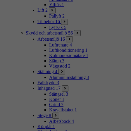
Ytfräs
1
Lift
2
Pallyft
2
Tillbehör
16
Lyftsax
5
Skydd och arbetsmiljö
56
Arbetsmiljö
16
Luftrenare
4
Luftkonditionering
1
Kolmonoxidmätare
1
Stämp
3
Väggstöd
2
Ställning
4
Aluminiumställning
3
Fallskydd
3
Inhägnad
17
Stängsel
3
Koner
1
Grind
7
Kravallstaket
1
Stege
8
Arbetsbock
4
Körplåt
1