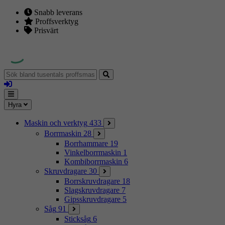
Snabb leverans
Proffsverktyg
Prisvärt
Sök
bland
Logga
tusentals
in
proffsmaskiner
Mina
Meny
Hyra
sidor
Maskin och verktyg
433
Borrmaskin
28
Borrhammare
19
Vinkelborrmaskin
1
Kombiborrmaskin
6
Skruvdragare
30
Borrskruvdragare
18
Slagskruvdragare
7
Gipsskruvdragare
5
Såg
91
Sticksåg
6