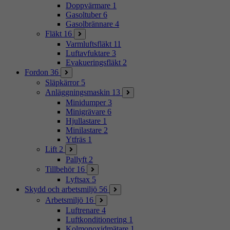
Doppvärmare
1
Gasoltuber
6
Gasolbrännare
4
Fläkt
16
Varmluftsfläkt
11
Luftavfuktare
3
Evakueringsfläkt
2
Fordon
36
Släpkärror
5
Anläggningsmaskin
13
Minidumper
3
Minigrävare
6
Hjullastare
1
Minilastare
2
Ytfräs
1
Lift
2
Pallyft
2
Tillbehör
16
Lyftsax
5
Skydd och arbetsmiljö
56
Arbetsmiljö
16
Luftrenare
4
Luftkonditionering
1
Kolmonoxidmätare
1