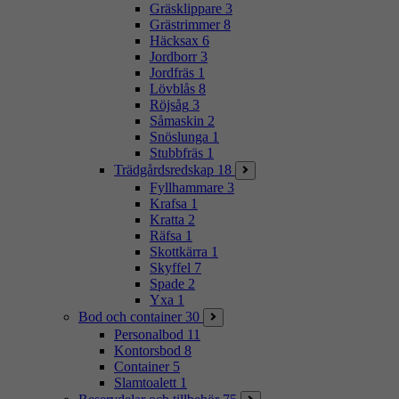
Gräsklippare
3
Grästrimmer
8
Häcksax
6
Jordborr
3
Jordfräs
1
Lövblås
8
Röjsåg
3
Såmaskin
2
Snöslunga
1
Stubbfräs
1
Trädgårdsredskap
18
Fyllhammare
3
Krafsa
1
Kratta
2
Räfsa
1
Skottkärra
1
Skyffel
7
Spade
2
Yxa
1
Bod och container
30
Personalbod
11
Kontorsbod
8
Container
5
Slamtoalett
1