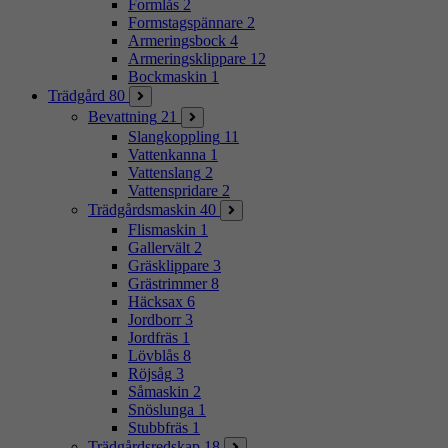
Formlås
2
Formstagspännare
2
Armeringsbock
4
Armeringsklippare
12
Bockmaskin
1
Trädgård
80
Bevattning
21
Slangkoppling
11
Vattenkanna
1
Vattenslang
2
Vattenspridare
2
Trädgårdsmaskin
40
Flismaskin
1
Gallervält
2
Gräsklippare
3
Grästrimmer
8
Häcksax
6
Jordborr
3
Jordfräs
1
Lövblås
8
Röjsåg
3
Såmaskin
2
Snöslunga
1
Stubbfräs
1
Trädgårdsredskap
18