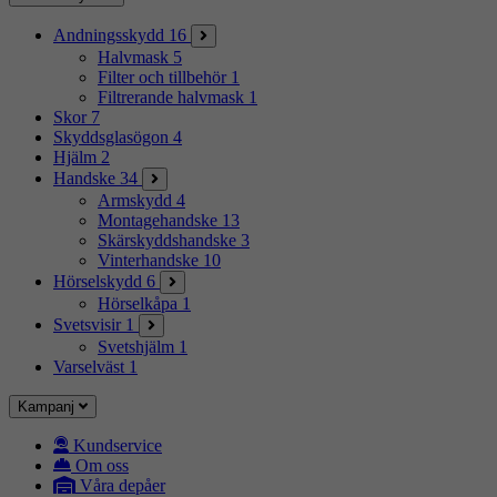
Andningsskydd
16
Halvmask
5
Filter och tillbehör
1
Filtrerande halvmask
1
Skor
7
Skyddsglasögon
4
Hjälm
2
Handske
34
Armskydd
4
Montagehandske
13
Skärskyddshandske
3
Vinterhandske
10
Hörselskydd
6
Hörselkåpa
1
Svetsvisir
1
Svetshjälm
1
Varselväst
1
Kampanj
Kundservice
Om oss
Våra depåer