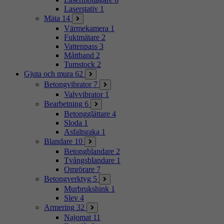
Laserstativ
1
Mäta
14
Värmekamera
1
Fuktmätare
2
Vattenpass
3
Måttband
2
Tumstock
2
Gjuta och mura
62
Betongvibrator
7
Valvvibrator
1
Bearbetning
6
Betongglättare
4
Sloda
1
Asfaltsraka
1
Blandare
10
Betongblandare
2
Tvångsblandare
1
Omrörare
7
Betongverktyg
5
Murbrukshink
1
Slev
4
Armering
32
Najomat
11