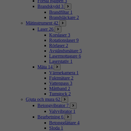
Första hjälpen
3
Brandskydd
3
Brandfiltar
1
Brandsläckare
2
Mätinstrument
42
Laser
26
Korslaser
3
Rotationslaser
9
Rörlaser
2
Avståndsmätare
5
Lasermottagare
6
Laserstativ
1
Mäta
14
Värmekamera
1
Fuktmätare
2
Vattenpass
3
Måttband
2
Tumstock
2
Gjuta och mura
62
Betongvibrator
7
Valvvibrator
1
Bearbetning
6
Betongglättare
4
Sloda
1