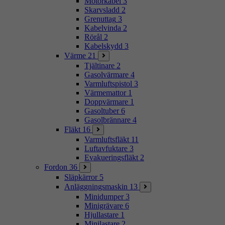
Motorkabel
3
Skarvsladd
2
Grenuttag
3
Kabelvinda
2
Rörål
2
Kabelskydd
3
Värme
21
Tjältinare
2
Gasolvärmare
4
Varmluftspistol
3
Värmemattor
1
Doppvärmare
1
Gasoltuber
6
Gasolbrännare
4
Fläkt
16
Varmluftsfläkt
11
Luftavfuktare
3
Evakueringsfläkt
2
Fordon
36
Släpkärror
5
Anläggningsmaskin
13
Minidumper
3
Minigrävare
6
Hjullastare
1
Minilastare
2