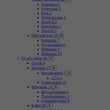
Tegelpirra
2
Fodervagn
3
Pirra
2
Verktygsvagn
2
Dörrlyft
2
Brukskärra
1
Skivlyft
5
Häft spik bult
35
Bultpistol
7
Dyckertpistol
6
Häftpistol
3
Spikpistol
19
El och värme
92
Elverk
8
Elcentral
17
Huvudcentral
7
125A
1
Undercentral
10
Belysning
14
Belysningsmast
4
Transformatorer
1
Arbetsbelysning
9
Kabel
16