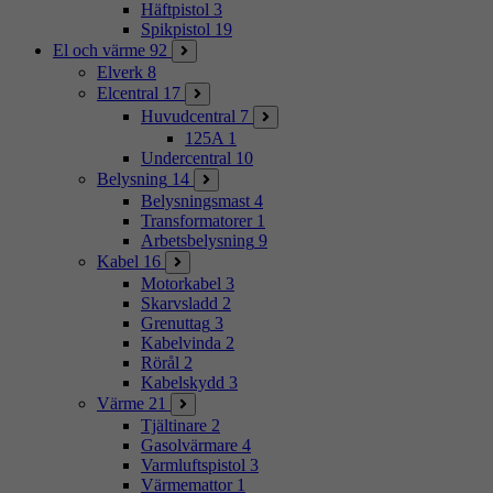
Häftpistol
3
Spikpistol
19
El och värme
92
Elverk
8
Elcentral
17
Huvudcentral
7
125A
1
Undercentral
10
Belysning
14
Belysningsmast
4
Transformatorer
1
Arbetsbelysning
9
Kabel
16
Motorkabel
3
Skarvsladd
2
Grenuttag
3
Kabelvinda
2
Rörål
2
Kabelskydd
3
Värme
21
Tjältinare
2
Gasolvärmare
4
Varmluftspistol
3
Värmemattor
1