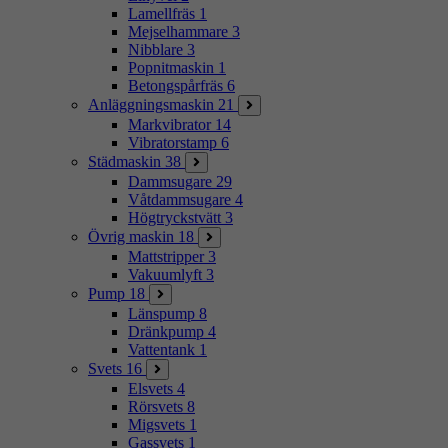
Lamellfräs
1
Mejselhammare
3
Nibblare
3
Popnitmaskin
1
Betongspårfräs
6
Anläggningsmaskin
21
Markvibrator
14
Vibratorstamp
6
Städmaskin
38
Dammsugare
29
Våtdammsugare
4
Högtryckstvätt
3
Övrig maskin
18
Mattstripper
3
Vakuumlyft
3
Pump
18
Länspump
8
Dränkpump
4
Vattentank
1
Svets
16
Elsvets
4
Rörsvets
8
Migsvets
1
Gassvets
1