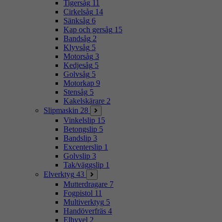
Tigersåg
11
Cirkelsåg
14
Sänksåg
6
Kap och gersåg
15
Bandsåg
2
Klyvsåg
5
Motorsåg
3
Kedjesåg
5
Golvsåg
5
Motorkap
9
Stensåg
5
Kakelskärare
2
Slipmaskin
28
Vinkelslip
15
Betongslip
5
Bandslip
3
Excenterslip
1
Golvslip
3
Tak/väggslip
1
Elverktyg
43
Mutterdragare
7
Fogpistol
11
Multiverktyg
5
Handöverfräs
4
Elhyvel
2