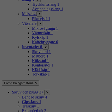
Tryckluftsslang
1
Avtappningsslang
1
Mejsel
4
Pikmejsel
1
Vitvara
9
Mikrovågsugn
1
Värmeskåp
1
Kylskåp
1
Kaffebryggare
6
Inventarier
6
Skrivbord
1
Matbord
1
Köksstol
1
Kontorsstol
1
Klädskåp
1
Torkskåp
1
Förbrukningsmaterial
Skruv och plugg
37
Bandad skruv
4
Gipsskruv
1
Träskruv
1
Expanderbult
2