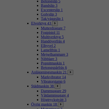
Betongslip
5
Bandslip
3
Excenterslip
1
Golvslip
3
Tak/väggslip
1
Elverktyg
43
Mutterdragare
7
Fogpistol
11
Multiverktyg
5
Handöverfräs
4
Elhyvel
2
Lamellfräs
1
Mejselhammare
3
Nibblare
3
Popnitmaskin
1
Betongspårfräs
6
Anläggningsmaskin
21
Markvibrator
14
Vibratorstamp
6
Städmaskin
38
Dammsugare
29
Våtdammsugare
4
Högtryckstvätt
3
Övrig maskin
18