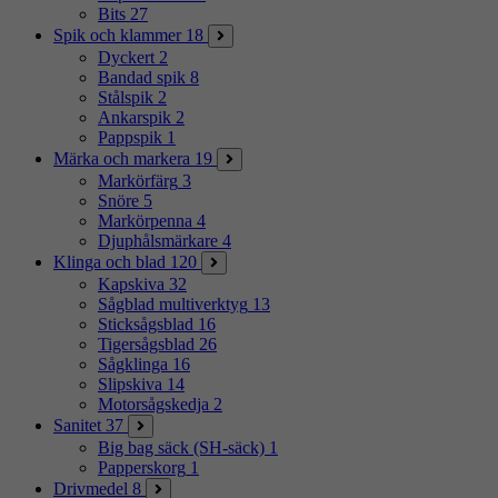
Bits
27
Spik och klammer
18
Dyckert
2
Bandad spik
8
Stålspik
2
Ankarspik
2
Pappspik
1
Märka och markera
19
Markörfärg
3
Snöre
5
Markörpenna
4
Djuphålsmärkare
4
Klinga och blad
120
Kapskiva
32
Sågblad multiverktyg
13
Sticksågsblad
16
Tigersågsblad
26
Sågklinga
16
Slipskiva
14
Motorsågskedja
2
Sanitet
37
Big bag säck (SH-säck)
1
Papperskorg
1
Drivmedel
8