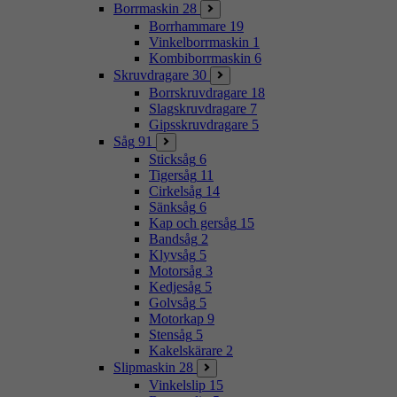
Borrmaskin
28
Borrhammare
19
Vinkelborrmaskin
1
Kombiborrmaskin
6
Skruvdragare
30
Borrskruvdragare
18
Slagskruvdragare
7
Gipsskruvdragare
5
Såg
91
Sticksåg
6
Tigersåg
11
Cirkelsåg
14
Sänksåg
6
Kap och gersåg
15
Bandsåg
2
Klyvsåg
5
Motorsåg
3
Kedjesåg
5
Golvsåg
5
Motorkap
9
Stensåg
5
Kakelskärare
2
Slipmaskin
28
Vinkelslip
15