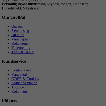
Personlig skyddsutrustning
Skyddsglasögon, Handskar,
Hörselskydd, Vibrationer
Om ToolPal
Om oss
5 enkla steg
Bli kund
Våra depåer
Boka demo
Vattenrening
ToolPal To Go
Kundservice
Kontakta oss
Våra avtal
GDPR & Cookies
Allmänna villkor
ToolBox
Boka retur
Följ oss