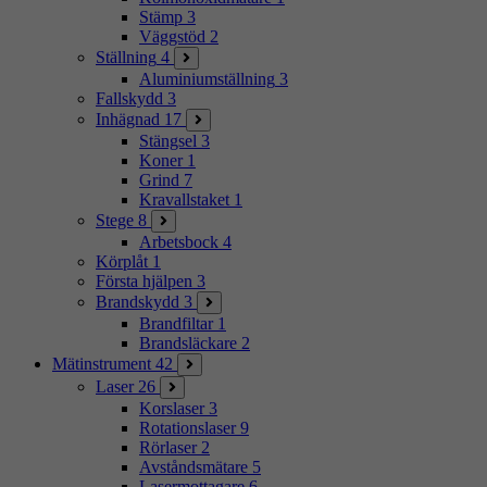
Stämp
3
Väggstöd
2
Ställning
4
Aluminiumställning
3
Fallskydd
3
Inhägnad
17
Stängsel
3
Koner
1
Grind
7
Kravallstaket
1
Stege
8
Arbetsbock
4
Körplåt
1
Första hjälpen
3
Brandskydd
3
Brandfiltar
1
Brandsläckare
2
Mätinstrument
42
Laser
26
Korslaser
3
Rotationslaser
9
Rörlaser
2
Avståndsmätare
5
Lasermottagare
6