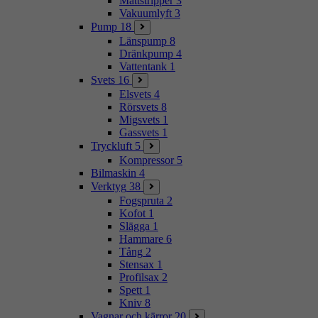
Mattstripper
3
Vakuumlyft
3
Pump
18
Länspump
8
Dränkpump
4
Vattentank
1
Svets
16
Elsvets
4
Rörsvets
8
Migsvets
1
Gassvets
1
Tryckluft
5
Kompressor
5
Bilmaskin
4
Verktyg
38
Fogspruta
2
Kofot
1
Slägga
1
Hammare
6
Tång
2
Stensax
1
Profilsax
2
Spett
1
Kniv
8
Vagnar och kärror
20