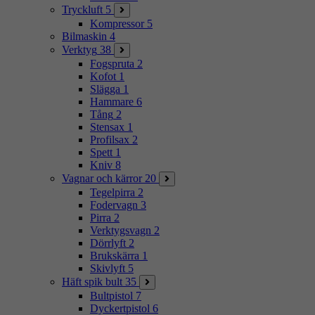
Tryckluft
5
Kompressor
5
Bilmaskin
4
Verktyg
38
Fogspruta
2
Kofot
1
Slägga
1
Hammare
6
Tång
2
Stensax
1
Profilsax
2
Spett
1
Kniv
8
Vagnar och kärror
20
Tegelpirra
2
Fodervagn
3
Pirra
2
Verktygsvagn
2
Dörrlyft
2
Brukskärra
1
Skivlyft
5
Häft spik bult
35
Bultpistol
7
Dyckertpistol
6