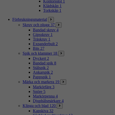
Kontorsstol
1
Klädskåp
1
Torkskåp
1
Förbrukningsmaterial
Skruv och plugg
37
Bandad skruv
4
Gipsskruv
1
Träskruv
1
Expanderbult
2
Bits
27
Spik och klammer
18
Dyckert
2
Bandad spik
8
Stålspik
2
Ankarspik
2
Pappspik
1
Märka och markera
19
Markörfärg
3
Snöre
5
Markörpenna
4
Djuphålsmärkare
4
Klinga och blad
120
Kapskiva
32