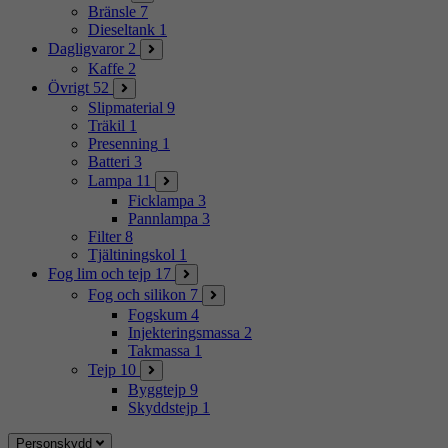
Bränsle
7
Dieseltank
1
Dagligvaror
2
Kaffe
2
Övrigt
52
Slipmaterial
9
Träkil
1
Presenning
1
Batteri
3
Lampa
11
Ficklampa
3
Pannlampa
3
Filter
8
Tjältiningskol
1
Fog lim och tejp
17
Fog och silikon
7
Fogskum
4
Injekteringsmassa
2
Takmassa
1
Tejp
10
Byggtejp
9
Skyddstejp
1
Personskydd