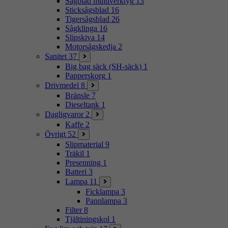
Sågblad multiverktyg
13
Sticksågsblad
16
Tigersågsblad
26
Sågklinga
16
Slipskiva
14
Motorsågskedja
2
Sanitet
37
Big bag säck (SH-säck)
1
Papperskorg
1
Drivmedel
8
Bränsle
7
Dieseltank
1
Dagligvaror
2
Kaffe
2
Övrigt
52
Slipmaterial
9
Träkil
1
Presenning
1
Batteri
3
Lampa
11
Ficklampa
3
Pannlampa
3
Filter
8
Tjältiningskol
1