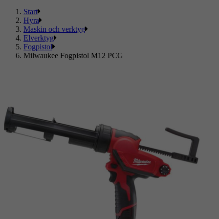
Start
Hyra
Maskin och verktyg
Elverktyg
Fogpistol
Milwaukee Fogpistol M12 PCG