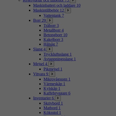
Reservdelar och tillbehör
75
Maskinbatteri och laddare
10
Maskintillbehör
12
Vattentank
7
Borr
29
Träborr
3
Metallborr
4
Betongborr
10
Kakelborr
3
Hålsåg
7
Slang
4
Tryckluftsslang
1
Avtappningsslang
1
Mejsel
4
Pikmejsel
1
Vitvara
9
Mikrovågsugn
1
Värmeskåp
1
Kylskåp
1
Kaffebryggare
6
Inventarier
6
Skrivbord
1
Matbord
1
Köksstol
1