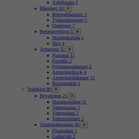
Asfaltsraka
1
Blandare
10
Betongblandare
2
Tvångsblandare
1
Omrörare
7
Betongverktyg
5
Murbrukshink
1
Slev
4
Armering
32
Najomat
11
Formlås
2
Formstagspännare
2
Armeringsbock
4
Armeringsklippare
12
Bockmaskin
1
Trädgård
80
Bevattning
21
Slangkoppling
11
Vattenkanna
1
Vattenslang
2
Vattenspridare
2
Trädgårdsmaskin
40
Flismaskin
1
Gallervält
2