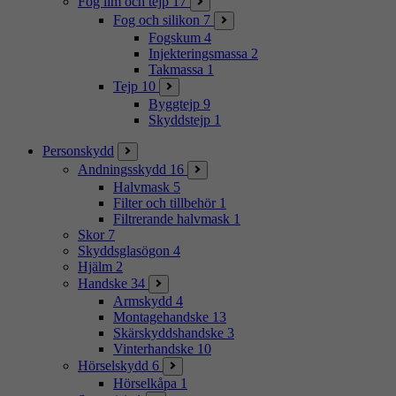
Fog lim och tejp
17
Fog och silikon
7
Fogskum
4
Injekteringsmassa
2
Takmassa
1
Tejp
10
Byggtejp
9
Skyddstejp
1
Personskydd
Andningsskydd
16
Halvmask
5
Filter och tillbehör
1
Filtrerande halvmask
1
Skor
7
Skyddsglasögon
4
Hjälm
2
Handske
34
Armskydd
4
Montagehandske
13
Skärskyddshandske
3
Vinterhandske
10
Hörselskydd
6
Hörselkåpa
1