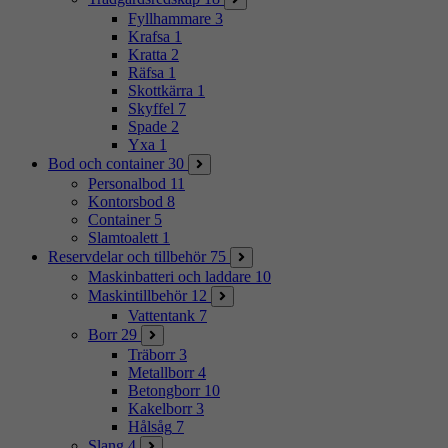
Fyllhammare
3
Krafsa
1
Kratta
2
Räfsa
1
Skottkärra
1
Skyffel
7
Spade
2
Yxa
1
Bod och container
30
Personalbod
11
Kontorsbod
8
Container
5
Slamtoalett
1
Reservdelar och tillbehör
75
Maskinbatteri och laddare
10
Maskintillbehör
12
Vattentank
7
Borr
29
Träborr
3
Metallborr
4
Betongborr
10
Kakelborr
3
Hålsåg
7
Slang
4