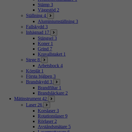
Stämp
3
Väggstöd
2
Ställning
4
Aluminiumställning
3
Fallskydd
3
Inhägnad
17
Stängsel
3
Koner
1
Grind
7
Kravallstaket
1
Stege
8
Arbetsbock
4
Körplåt
1
Första hjälpen
3
Brandskydd
3
Brandfiltar
1
Brandsläckare
2
Mätinstrument
42
Laser
26
Korslaser
3
Rotationslaser
9
Rörlaser
2
Avståndsmätare
5
Lasermottagare
6