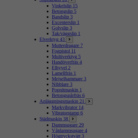
Vinkelslip
15
Betongslip
5
Bandslip
3
Excenterslip
1
Golvslip
3
Tak/väggslip
1
Elverktyg
43
Mutterdragare
7
Fogpistol
11
Multiverktyg
5
Handöverfräs
4
Elhyvel
2
Lamellfräs
1
Mejselhammare
3
Nibblare
3
Popnitmaskin
1
Betongspårfräs
6
Anläggningsmaskin
21
Markvibrator
14
Vibratorstamp
6
Städmaskin
38
Dammsugare
29
Våtdammsugare
4
Högtryckstvätt
3