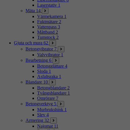
Laserstativ
1
Mäta
14
Värmekamera
1
Fuktmätare
2
Vattenpass
3
Måttband
2
Tumstock
2
Gjuta och mura
62
Betongvibrator
7
Valvvibrator
1
Bearbetning
6
Betongglättare
4
Sloda
1
Asfaltsraka
1
Blandare
10
Betongblandare
2
Tvångsblandare
1
Omrörare
7
Betongverktyg
5
Murbrukshink
1
Slev
4
Armering
32
Najomat
11