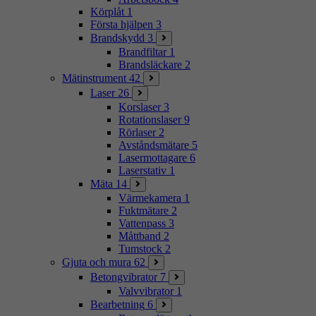
Körplåt
1
Första hjälpen
3
Brandskydd
3
Brandfiltar
1
Brandsläckare
2
Mätinstrument
42
Laser
26
Korslaser
3
Rotationslaser
9
Rörlaser
2
Avståndsmätare
5
Lasermottagare
6
Laserstativ
1
Mäta
14
Värmekamera
1
Fuktmätare
2
Vattenpass
3
Måttband
2
Tumstock
2
Gjuta och mura
62
Betongvibrator
7
Valvvibrator
1
Bearbetning
6