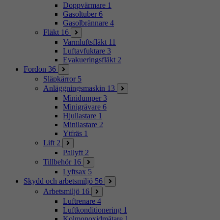
Doppvärmare
1
Gasoltuber
6
Gasolbrännare
4
Fläkt
16
Varmluftsfläkt
11
Luftavfuktare
3
Evakueringsfläkt
2
Fordon
36
Släpkärror
5
Anläggningsmaskin
13
Minidumper
3
Minigrävare
6
Hjullastare
1
Minilastare
2
Ytfräs
1
Lift
2
Pallyft
2
Tillbehör
16
Lyftsax
5
Skydd och arbetsmiljö
56
Arbetsmiljö
16
Luftrenare
4
Luftkonditionering
1
Kolmonoxidmätare
1