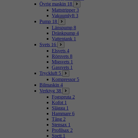
Övrig maskin
18
Mattstripper
3
Vakuumlyft
3
Pump
18
Länspump
8
Dränkpump
4
Vattentank
1
Svets
16
Elsvets
4
Rörsvets
8
Migsvets
1
Gassvets
1
Tryckluft
5
Kompressor
5
Bilmaskin
4
Verktyg
38
Fogspruta
2
Kofot
1
Slägga
1
Hammare
6
Tång
2
Stensax
1
Profilsax
2
Spett
1