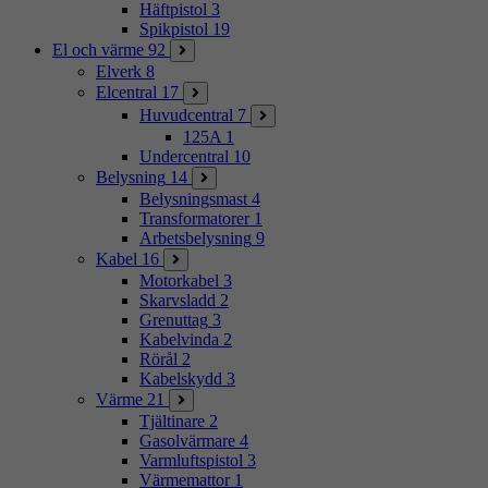
Häftpistol
3
Spikpistol
19
El och värme
92
Elverk
8
Elcentral
17
Huvudcentral
7
125A
1
Undercentral
10
Belysning
14
Belysningsmast
4
Transformatorer
1
Arbetsbelysning
9
Kabel
16
Motorkabel
3
Skarvsladd
2
Grenuttag
3
Kabelvinda
2
Rörål
2
Kabelskydd
3
Värme
21
Tjältinare
2
Gasolvärmare
4
Varmluftspistol
3
Värmemattor
1