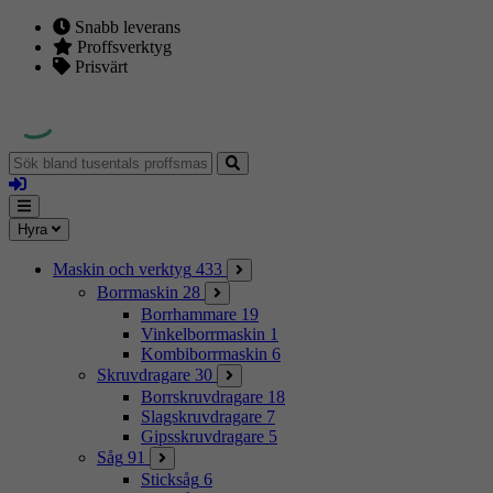
Snabb leverans
Proffsverktyg
Prisvärt
Sök
bland
Logga
tusentals
in
proffsmaskiner
Mina
Meny
Hyra
sidor
Maskin och verktyg
433
Borrmaskin
28
Borrhammare
19
Vinkelborrmaskin
1
Kombiborrmaskin
6
Skruvdragare
30
Borrskruvdragare
18
Slagskruvdragare
7
Gipsskruvdragare
5
Såg
91
Sticksåg
6