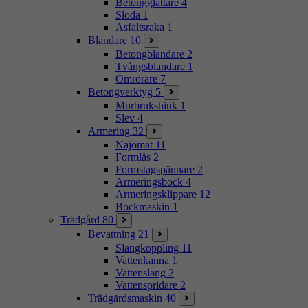
Betongglättare
4
Sloda
1
Asfaltsraka
1
Blandare
10
Betongblandare
2
Tvångsblandare
1
Omrörare
7
Betongverktyg
5
Murbrukshink
1
Slev
4
Armering
32
Najomat
11
Formlås
2
Formstagspännare
2
Armeringsbock
4
Armeringsklippare
12
Bockmaskin
1
Trädgård
80
Bevattning
21
Slangkoppling
11
Vattenkanna
1
Vattenslang
2
Vattenspridare
2
Trädgårdsmaskin
40