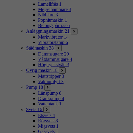
Lamellfräs
1
Mejselhammare
3
Nibblare
3
Popnitmaskin
1
Betongspårfräs
6
Anläggningsmaskin
21
Markvibrator
14
Vibratorstamp
6
Städmaskin
38
Dammsugare
29
Våtdammsugare
4
Högtryckstvätt
3
Övrig maskin
18
Mattstripper
3
Vakuumlyft
3
Pump
18
Länspump
8
Dränkpump
4
Vattentank
1
Svets
16
Elsvets
4
Rörsvets
8
Migsvets
1
Gassvets
1