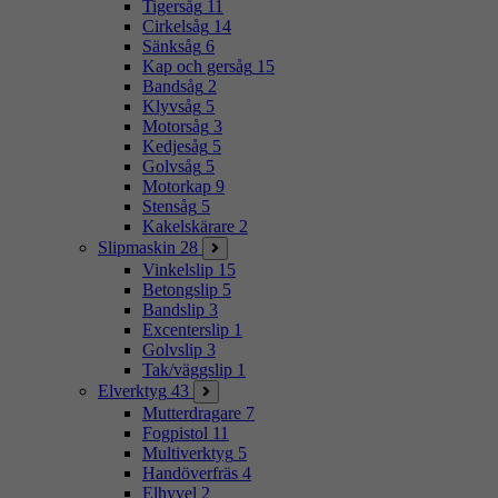
Tigersåg
11
Cirkelsåg
14
Sänksåg
6
Kap och gersåg
15
Bandsåg
2
Klyvsåg
5
Motorsåg
3
Kedjesåg
5
Golvsåg
5
Motorkap
9
Stensåg
5
Kakelskärare
2
Slipmaskin
28
Vinkelslip
15
Betongslip
5
Bandslip
3
Excenterslip
1
Golvslip
3
Tak/väggslip
1
Elverktyg
43
Mutterdragare
7
Fogpistol
11
Multiverktyg
5
Handöverfräs
4
Elhyvel
2