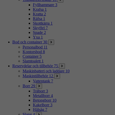
Fyllhammare
3
Krafsa
1
Kratta
2
Räfsa
1
Skottkärra
1
Skyffel
7
Spade
2
Yxa
1
Bod och container
30
Personalbod
11
Kontorsbod
8
Container
5
Slamtoalett
1
Reservdelar och tillbehör
75
Maskinbatteri och laddare
10
Maskintillbehör
12
Vattentank
7
Borr
29
Träborr
3
Metallborr
4
Betongborr
10
Kakelborr
3
Hålsåg
7
Slang
4