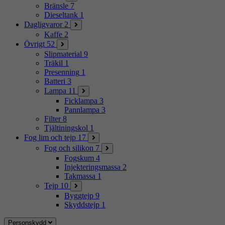
Bränsle
7
Dieseltank
1
Dagligvaror
2
Kaffe
2
Övrigt
52
Slipmaterial
9
Träkil
1
Presenning
1
Batteri
3
Lampa
11
Ficklampa
3
Pannlampa
3
Filter
8
Tjältiningskol
1
Fog lim och tejp
17
Fog och silikon
7
Fogskum
4
Injekteringsmassa
2
Takmassa
1
Tejp
10
Byggtejp
9
Skyddstejp
1
Personskydd