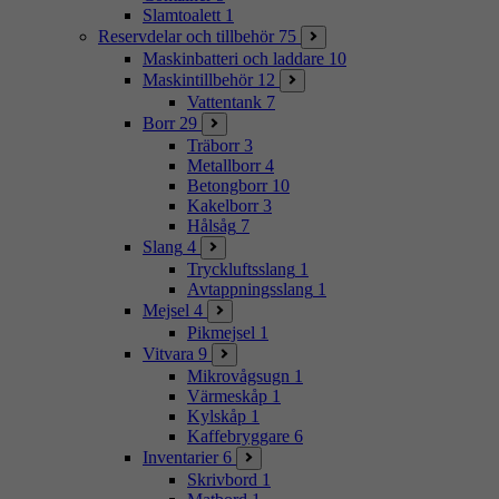
Slamtoalett
1
Reservdelar och tillbehör
75
Maskinbatteri och laddare
10
Maskintillbehör
12
Vattentank
7
Borr
29
Träborr
3
Metallborr
4
Betongborr
10
Kakelborr
3
Hålsåg
7
Slang
4
Tryckluftsslang
1
Avtappningsslang
1
Mejsel
4
Pikmejsel
1
Vitvara
9
Mikrovågsugn
1
Värmeskåp
1
Kylskåp
1
Kaffebryggare
6
Inventarier
6
Skrivbord
1