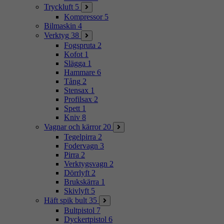
Tryckluft
5
Kompressor
5
Bilmaskin
4
Verktyg
38
Fogspruta
2
Kofot
1
Slägga
1
Hammare
6
Tång
2
Stensax
1
Profilsax
2
Spett
1
Kniv
8
Vagnar och kärror
20
Tegelpirra
2
Fodervagn
3
Pirra
2
Verktygsvagn
2
Dörrlyft
2
Brukskärra
1
Skivlyft
5
Häft spik bult
35
Bultpistol
7
Dyckertpistol
6