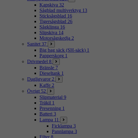
Kapskiva
32
Sågblad multiverktyg
13
Sticksågsblad
16
Tigersågsblad
26
Sågklinga
16
Slipskiva
14
Motorsågskedja
2
Sanitet
37
Big bag säck (SH-säck)
1
Papperskorg
1
Drivmedel
8
Bränsle
7
Dieseltank
1
Dagligvaror
2
Kaffe
2
Övrigt
52
Slipmaterial
9
Träkil
1
Presenning
1
Batteri
3
Lampa
11
Ficklampa
3
Pannlampa
3
Filter
8