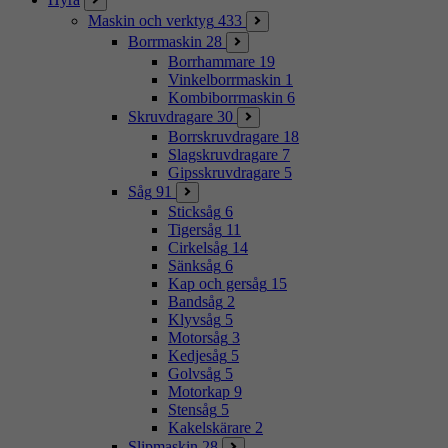
Maskin och verktyg
433
Borrmaskin
28
Borrhammare
19
Vinkelborrmaskin
1
Kombiborrmaskin
6
Skruvdragare
30
Borrskruvdragare
18
Slagskruvdragare
7
Gipsskruvdragare
5
Såg
91
Sticksåg
6
Tigersåg
11
Cirkelsåg
14
Sänksåg
6
Kap och gersåg
15
Bandsåg
2
Klyvsåg
5
Motorsåg
3
Kedjesåg
5
Golvsåg
5
Motorkap
9
Stensåg
5
Kakelskärare
2
Slipmaskin
28