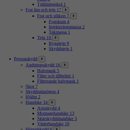
Tjältiningskol
1
Fog lim och tejp
17
Fog och silikon
7
Fogskum
4
Injekteringsmassa
2
Takmassa
1
Tejp
10
Byggtejp
9
Skyddstejp
1
Personskydd
Andningsskydd
16
Halvmask
5
Filter och tillbehör
1
Filtrerande halvmask
1
Skor
7
Skyddsglasögon
4
Hjälm
2
Handske
34
Armskydd
4
Montagehandske
13
Skärskyddshandske
3
Vinterhandske
10
Hörselskydd
6