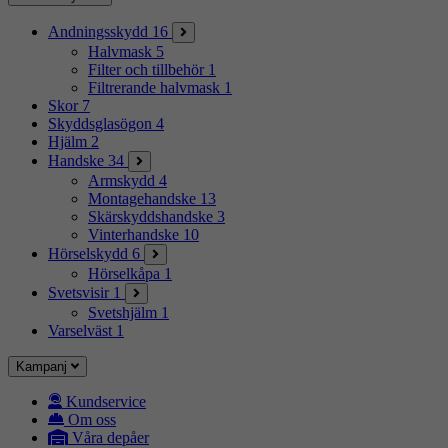
Andningsskydd
16
Halvmask
5
Filter och tillbehör
1
Filtrerande halvmask
1
Skor
7
Skyddsglasögon
4
Hjälm
2
Handske
34
Armskydd
4
Montagehandske
13
Skärskyddshandske
3
Vinterhandske
10
Hörselskydd
6
Hörselkåpa
1
Svetsvisir
1
Svetshjälm
1
Varselväst
1
Kampanj
Kundservice
Om oss
Våra depåer