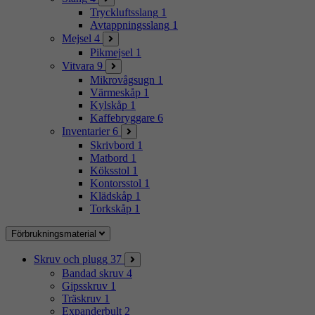
Tryckluftsslang
1
Avtappningsslang
1
Mejsel
4
Pikmejsel
1
Vitvara
9
Mikrovågsugn
1
Värmeskåp
1
Kylskåp
1
Kaffebryggare
6
Inventarier
6
Skrivbord
1
Matbord
1
Köksstol
1
Kontorsstol
1
Klädskåp
1
Torkskåp
1
Förbrukningsmaterial
Skruv och plugg
37
Bandad skruv
4
Gipsskruv
1
Träskruv
1
Expanderbult
2