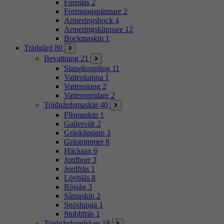
Formlås
2
Formstagspännare
2
Armeringsbock
4
Armeringsklippare
12
Bockmaskin
1
Trädgård
80
Bevattning
21
Slangkoppling
11
Vattenkanna
1
Vattenslang
2
Vattenspridare
2
Trädgårdsmaskin
40
Flismaskin
1
Gallervält
2
Gräsklippare
3
Grästrimmer
8
Häcksax
6
Jordborr
3
Jordfräs
1
Lövblås
8
Röjsåg
3
Såmaskin
2
Snöslunga
1
Stubbfräs
1
Trädgårdsredskap
18