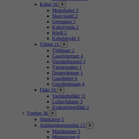
Kabel
16
Motorkabel
3
Skarvsladd
2
Grenuttag
3
Kabelvinda
2
Rörål
2
Kabelskydd
3
Värme
21
Tjältinare
2
Gasolvärmare
4
Varmluftspistol
3
Värmemattor
1
Doppvärmare
1
Gasoltuber
6
Gasolbrännare
4
Fläkt
16
Varmluftsfläkt
11
Luftavfuktare
3
Evakueringsfläkt
2
Fordon
36
Släpkärror
5
Anläggningsmaskin
13
Minidumper
3
Minigrävare
6