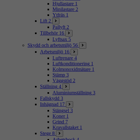
Hjullastare
1
Minilastare
2
Ytfräs
1
Lift
2
Pallyft
2
Tillbehör
16
Lyftsax
5
Skydd och arbetsmiljö
56
Arbetsmiljö
16
Luftrenare
4
Luftkonditionering
1
Kolmonoxidmätare
1
Stämp
3
Väggstöd
2
Ställning
4
Aluminiumställning
3
Fallskydd
3
Inhägnad
17
Stängsel
3
Koner
1
Grind
7
Kravallstaket
1
Stege
8
Arbetsbock
4