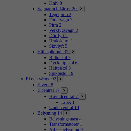
Kniv
8
Vagnar och kärror
20
Tegelpirra
2
Fodervagn
3
Pirra
2
Verktygsvagn
2
Dörrlyft
2
Brukskärra
1
Skivlyft
5
Häft spik bult
35
Bultpistol
7
Dyckertpistol
6
Häftpistol
3
Spikpistol
19
El och värme
92
Elverk
8
Elcentral
17
Huvudcentral
7
125A
1
Undercentral
10
Belysning
14
Belysningsmast
4
Transformatorer
1
Arbetsbelysning
9