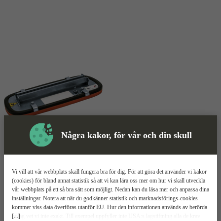
Några kakor, för vår och din skull
Sugplatta
Mer information
Vi vill att vår webbplats skall fungera bra för dig. För att göra det använder vi kakor
Probst SM-SPS
(cookies) för bland annat statistik så att vi kan lära oss mer om hur vi skall utveckla
vår webbplats på ett så bra sätt som möjligt. Nedan kan du läsa mer och anpassa dina
inställningar. Notera att när du godkänner statistik och marknadsförings-cookies
Lyfter upp till 600 kg
kommer viss data överföras utanför EU. Hur den informationen används av berörda
Enkel att byta
[...]
bolag vet vi inte exakt. Till exempel uppfyller inte USA:s lagstiftning alla de krav
Perfekt för alla typer av stenarbeten