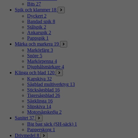
Bits
27
Spik och klammer
18
Dyckert
2
Bandad spik
8
Stålspik
2
Ankarspik
2
Pappspik
1
Märka och markera
19
Markörfärg
3
Snöre
5
Markörpenna
4
Djuphålsmärkare
4
Klinga och blad
120
Kapskiva
32
Sågblad multiverktyg
13
Sticksågsblad
16
Tigersågsblad
26
Sågklinga
16
Slipskiva
14
Motorsågskedja
2
Sanitet
37
Big bag säck (SH-säck)
1
Papperskorg
1
Drivmedel
8