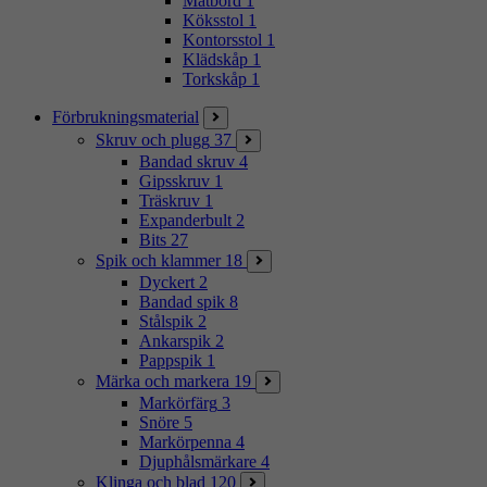
Matbord
1
Köksstol
1
Kontorsstol
1
Klädskåp
1
Torkskåp
1
Förbrukningsmaterial
Skruv och plugg
37
Bandad skruv
4
Gipsskruv
1
Träskruv
1
Expanderbult
2
Bits
27
Spik och klammer
18
Dyckert
2
Bandad spik
8
Stålspik
2
Ankarspik
2
Pappspik
1
Märka och markera
19
Markörfärg
3
Snöre
5
Markörpenna
4
Djuphålsmärkare
4
Klinga och blad
120