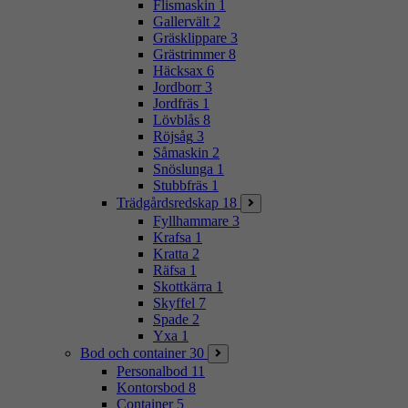
Flismaskin
1
Gallervält
2
Gräsklippare
3
Grästrimmer
8
Häcksax
6
Jordborr
3
Jordfräs
1
Lövblås
8
Röjsåg
3
Såmaskin
2
Snöslunga
1
Stubbfräs
1
Trädgårdsredskap
18
Fyllhammare
3
Krafsa
1
Kratta
2
Räfsa
1
Skottkärra
1
Skyffel
7
Spade
2
Yxa
1
Bod och container
30
Personalbod
11
Kontorsbod
8
Container
5