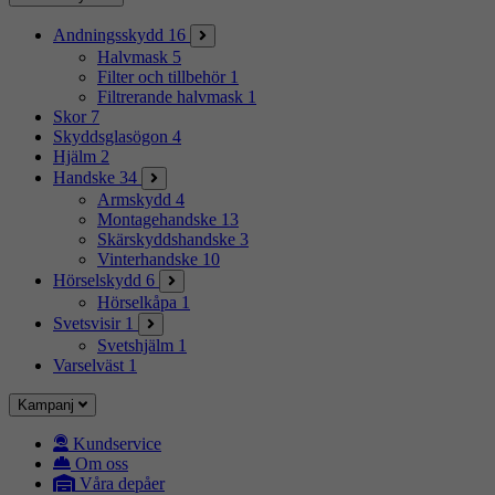
Andningsskydd
16
Halvmask
5
Filter och tillbehör
1
Filtrerande halvmask
1
Skor
7
Skyddsglasögon
4
Hjälm
2
Handske
34
Armskydd
4
Montagehandske
13
Skärskyddshandske
3
Vinterhandske
10
Hörselskydd
6
Hörselkåpa
1
Svetsvisir
1
Svetshjälm
1
Varselväst
1
Kampanj
Kundservice
Om oss
Våra depåer