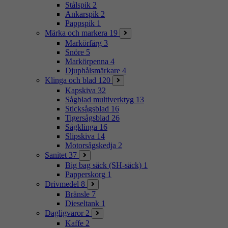
Stålspik
2
Ankarspik
2
Pappspik
1
Märka och markera
19
Markörfärg
3
Snöre
5
Markörpenna
4
Djuphålsmärkare
4
Klinga och blad
120
Kapskiva
32
Sågblad multiverktyg
13
Sticksågsblad
16
Tigersågsblad
26
Sågklinga
16
Slipskiva
14
Motorsågskedja
2
Sanitet
37
Big bag säck (SH-säck)
1
Papperskorg
1
Drivmedel
8
Bränsle
7
Dieseltank
1
Dagligvaror
2
Kaffe
2