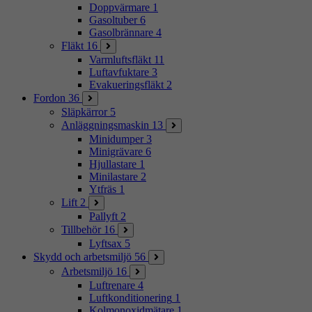
Doppvärmare
1
Gasoltuber
6
Gasolbrännare
4
Fläkt
16
Varmluftsfläkt
11
Luftavfuktare
3
Evakueringsfläkt
2
Fordon
36
Släpkärror
5
Anläggningsmaskin
13
Minidumper
3
Minigrävare
6
Hjullastare
1
Minilastare
2
Ytfräs
1
Lift
2
Pallyft
2
Tillbehör
16
Lyftsax
5
Skydd och arbetsmiljö
56
Arbetsmiljö
16
Luftrenare
4
Luftkonditionering
1
Kolmonoxidmätare
1