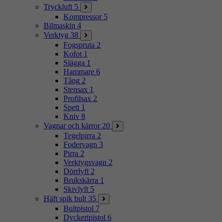
Tryckluft
5
Kompressor
5
Bilmaskin
4
Verktyg
38
Fogspruta
2
Kofot
1
Slägga
1
Hammare
6
Tång
2
Stensax
1
Profilsax
2
Spett
1
Kniv
8
Vagnar och kärror
20
Tegelpirra
2
Fodervagn
3
Pirra
2
Verktygsvagn
2
Dörrlyft
2
Brukskärra
1
Skivlyft
5
Häft spik bult
35
Bultpistol
7
Dyckertpistol
6