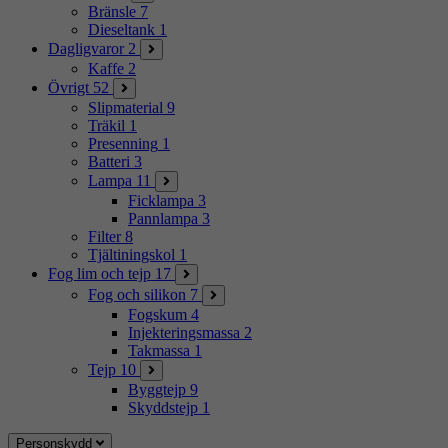
Bränsle
7
Dieseltank
1
Dagligvaror
2
Kaffe
2
Övrigt
52
Slipmaterial
9
Träkil
1
Presenning
1
Batteri
3
Lampa
11
Ficklampa
3
Pannlampa
3
Filter
8
Tjältiningskol
1
Fog lim och tejp
17
Fog och silikon
7
Fogskum
4
Injekteringsmassa
2
Takmassa
1
Tejp
10
Byggtejp
9
Skyddstejp
1
Personskydd