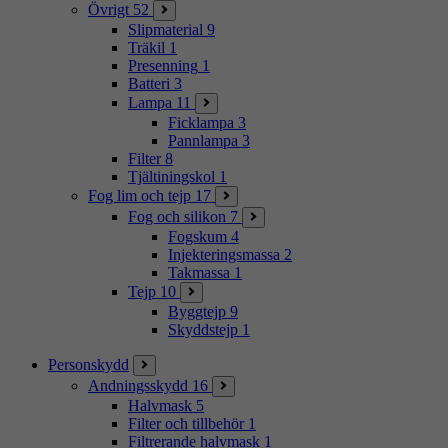
Övrigt
52
Slipmaterial
9
Träkil
1
Presenning
1
Batteri
3
Lampa
11
Ficklampa
3
Pannlampa
3
Filter
8
Tjältiningskol
1
Fog lim och tejp
17
Fog och silikon
7
Fogskum
4
Injekteringsmassa
2
Takmassa
1
Tejp
10
Byggtejp
9
Skyddstejp
1
Personskydd
Andningsskydd
16
Halvmask
5
Filter och tillbehör
1
Filtrerande halvmask
1