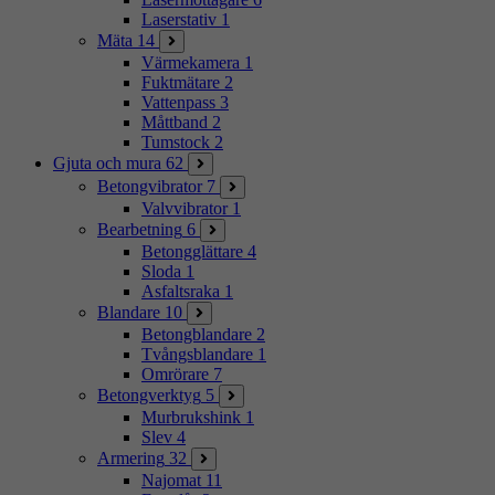
Laserstativ
1
Mäta
14
Värmekamera
1
Fuktmätare
2
Vattenpass
3
Måttband
2
Tumstock
2
Gjuta och mura
62
Betongvibrator
7
Valvvibrator
1
Bearbetning
6
Betongglättare
4
Sloda
1
Asfaltsraka
1
Blandare
10
Betongblandare
2
Tvångsblandare
1
Omrörare
7
Betongverktyg
5
Murbrukshink
1
Slev
4
Armering
32
Najomat
11