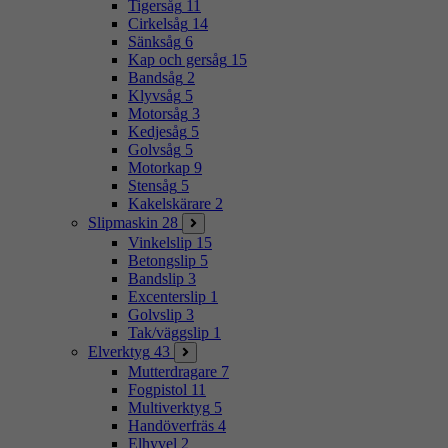
Tigersåg
11
Cirkelsåg
14
Sänksåg
6
Kap och gersåg
15
Bandsåg
2
Klyvsåg
5
Motorsåg
3
Kedjesåg
5
Golvsåg
5
Motorkap
9
Stensåg
5
Kakelskärare
2
Slipmaskin
28
Vinkelslip
15
Betongslip
5
Bandslip
3
Excenterslip
1
Golvslip
3
Tak/väggslip
1
Elverktyg
43
Mutterdragare
7
Fogpistol
11
Multiverktyg
5
Handöverfräs
4
Elhyvel
2