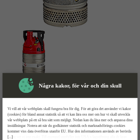
Några kakor, för vår och din skull
Skyddsutrustning
Vi vill att vår webbplats skall fungera bra för dig. För att göra det använder vi kakor
(cookies) för bland annat statistik så att vi kan lära oss mer om hur vi skall utveckla
Länspump
Mer information
vår webbplats på ett så bra sätt som möjligt. Nedan kan du läsa mer och anpassa dina
inställningar. Notera att när du godkänner statistik och marknadsförings-cookies
kommer viss data överföras utanför EU. Hur den informationen används av berörda
Grindex Minor
[...]
bolag vet vi inte exakt. Till exempel uppfyller inte USA:s lagstiftning alla de krav