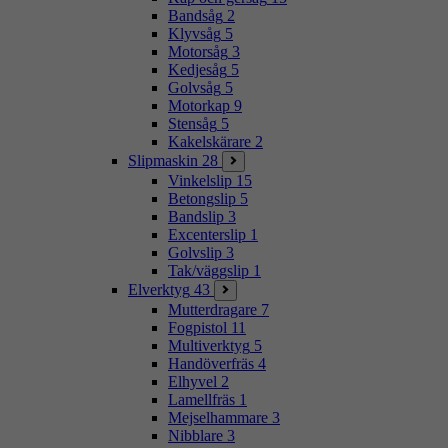
Bandsåg
2
Klyvsåg
5
Motorsåg
3
Kedjesåg
5
Golvsåg
5
Motorkap
9
Stensåg
5
Kakelskärare
2
Slipmaskin
28
Vinkelslip
15
Betongslip
5
Bandslip
3
Excenterslip
1
Golvslip
3
Tak/väggslip
1
Elverktyg
43
Mutterdragare
7
Fogpistol
11
Multiverktyg
5
Handöverfräs
4
Elhyvel
2
Lamellfräs
1
Mejselhammare
3
Nibblare
3