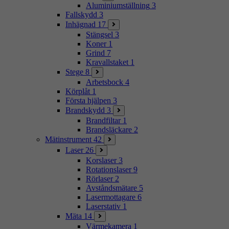
Aluminiumställning
3
Fallskydd
3
Inhägnad
17
Stängsel
3
Koner
1
Grind
7
Kravallstaket
1
Stege
8
Arbetsbock
4
Körplåt
1
Första hjälpen
3
Brandskydd
3
Brandfiltar
1
Brandsläckare
2
Mätinstrument
42
Laser
26
Korslaser
3
Rotationslaser
9
Rörlaser
2
Avståndsmätare
5
Lasermottagare
6
Laserstativ
1
Mäta
14
Värmekamera
1