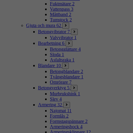
Fuktmätare
2
Vattenpass
3
Måttband
2
Tumstock
2
Gjuta och mura
62
Betongvibrator
7
Valvvibrator
1
Bearbetning
6
Betongglättare
4
Sloda
1
Asfaltsraka
1
Blandare
10
Betongblandare
2
Tvångsblandare
1
Omrörare
7
Betongverktyg
5
Murbrukshink
1
Slev
4
Armering
32
Najomat
11
Formlås
2
Formstagspännare
2
Armeringsbock
4
Armeringsklippare
12