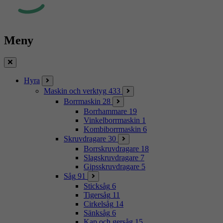
Meny
Stäng
Hyra
Maskin och verktyg
433
Borrmaskin
28
Borrhammare
19
Vinkelborrmaskin
1
Kombiborrmaskin
6
Skruvdragare
30
Borrskruvdragare
18
Slagskruvdragare
7
Gipsskruvdragare
5
Såg
91
Sticksåg
6
Tigersåg
11
Cirkelsåg
14
Sänksåg
6
Kap och gersåg
15