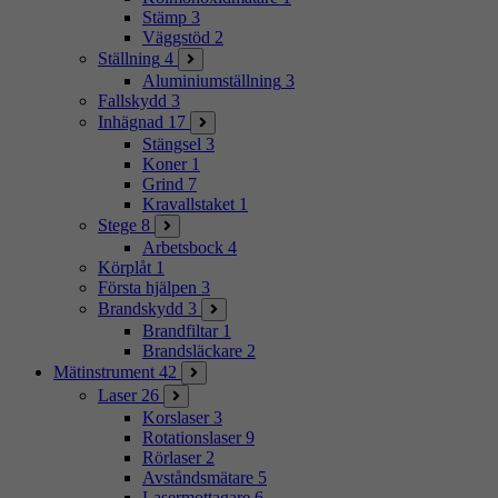
Stämp
3
Väggstöd
2
Ställning
4
Aluminiumställning
3
Fallskydd
3
Inhägnad
17
Stängsel
3
Koner
1
Grind
7
Kravallstaket
1
Stege
8
Arbetsbock
4
Körplåt
1
Första hjälpen
3
Brandskydd
3
Brandfiltar
1
Brandsläckare
2
Mätinstrument
42
Laser
26
Korslaser
3
Rotationslaser
9
Rörlaser
2
Avståndsmätare
5
Lasermottagare
6