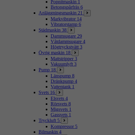
Popnitmaskin
1
Betongspårfräs
6
Anläggningsmaskin
21
Markvibrator
14
Vibratorstamp
6
Städmaskin
38
Dammsugare
29
Våtdammsugare
4
Högtryckstvätt
3
Övrig maskin
18
Mattstripper
3
Vakuumlyft
3
Pump
18
Länspump
8
Dränkpump
4
Vattentank
1
Svets
16
Elsvets
4
Rörsvets
8
Migsvets
1
Gassvets
1
Tryckluft
5
Kompressor
5
Bilmaskin
4