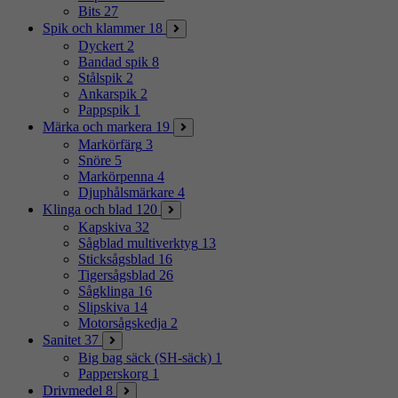
Bits
27
Spik och klammer
18
Dyckert
2
Bandad spik
8
Stålspik
2
Ankarspik
2
Pappspik
1
Märka och markera
19
Markörfärg
3
Snöre
5
Markörpenna
4
Djuphålsmärkare
4
Klinga och blad
120
Kapskiva
32
Sågblad multiverktyg
13
Sticksågsblad
16
Tigersågsblad
26
Sågklinga
16
Slipskiva
14
Motorsågskedja
2
Sanitet
37
Big bag säck (SH-säck)
1
Papperskorg
1
Drivmedel
8