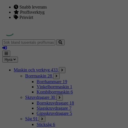
Snabb leverans
Proffsverktyg
Prisvärt
Sök
bland
Logga
tusentals
in
proffsmaskiner
Mina
Meny
Hyra
sidor
Maskin och verktyg
433
Borrmaskin
28
Borrhammare
19
Vinkelborrmaskin
1
Kombiborrmaskin
6
Skruvdragare
30
Borrskruvdragare
18
Slagskruvdragare
7
Gipsskruvdragare
5
Såg
91
Sticksåg
6