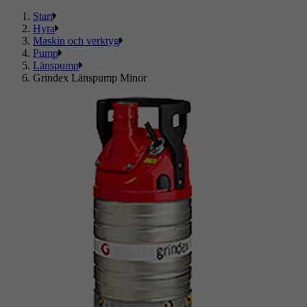
Start
Hyra
Maskin och verktyg
Pump
Länspump
Grindex Länspump Minor