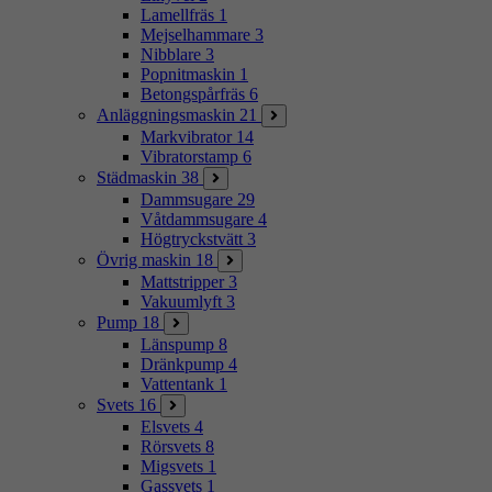
Lamellfräs
1
Mejselhammare
3
Nibblare
3
Popnitmaskin
1
Betongspårfräs
6
Anläggningsmaskin
21
Markvibrator
14
Vibratorstamp
6
Städmaskin
38
Dammsugare
29
Våtdammsugare
4
Högtryckstvätt
3
Övrig maskin
18
Mattstripper
3
Vakuumlyft
3
Pump
18
Länspump
8
Dränkpump
4
Vattentank
1
Svets
16
Elsvets
4
Rörsvets
8
Migsvets
1
Gassvets
1