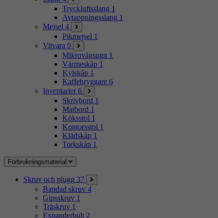
Tryckluftsslang
1
Avtappningsslang
1
Mejsel
4
Pikmejsel
1
Vitvara
9
Mikrovågsugn
1
Värmeskåp
1
Kylskåp
1
Kaffebryggare
6
Inventarier
6
Skrivbord
1
Matbord
1
Köksstol
1
Kontorsstol
1
Klädskåp
1
Torkskåp
1
Förbrukningsmaterial
Skruv och plugg
37
Bandad skruv
4
Gipsskruv
1
Träskruv
1
Expanderbult
2