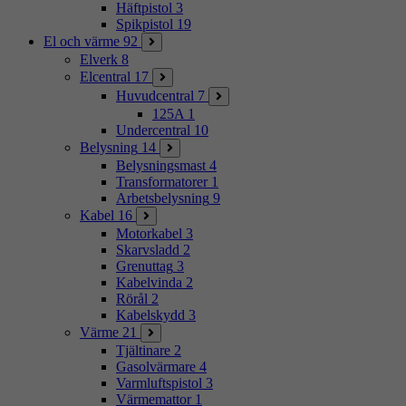
Häftpistol
3
Spikpistol
19
El och värme
92
Elverk
8
Elcentral
17
Huvudcentral
7
125A
1
Undercentral
10
Belysning
14
Belysningsmast
4
Transformatorer
1
Arbetsbelysning
9
Kabel
16
Motorkabel
3
Skarvsladd
2
Grenuttag
3
Kabelvinda
2
Rörål
2
Kabelskydd
3
Värme
21
Tjältinare
2
Gasolvärmare
4
Varmluftspistol
3
Värmemattor
1