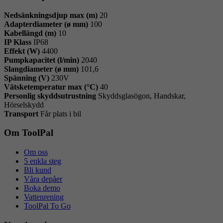
Nedsänkningsdjup max (m)
20
Adapterdiameter (ø mm)
100
Kabellängd (m)
10
IP Klass
IP68
Effekt (W)
4400
Pumpkapacitet (l/min)
2040
Slangdiameter (ø mm)
101,6
Spänning (V)
230V
Vätsketemperatur max (°C)
40
Personlig skyddsutrustning
Skyddsglasögon, Handskar,
Hörselskydd
Transport
Får plats i bil
Om ToolPal
Om oss
5 enkla steg
Bli kund
Våra depåer
Boka demo
Vattenrening
ToolPal To Go