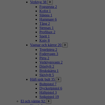
Verktyg
38
Fogspruta
2
Kofot
1
Slägga
1
Hammare
6
Tång
2
Stensax
1
Profilsax
2
Spett
1
Kniv
8
Vagnar och kärror
20
Tegelpirra
2
Fodervagn
3
Pirra
2
Verktygsvagn
2
Dörrlyft
2
Brukskärra
1
Skivlyft
5
Häft spik bult
35
Bultpistol
7
Dyckertpistol
6
Häftpistol
3
Spikpistol
19
El och värme
92