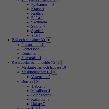
Fyllhammare
3
Krafsa
1
Kratta
2
Räfsa
1
Skottkärra
1
Skyffel
7
Spade
2
Yxa
1
Bod och container
30
Personalbod
11
Kontorsbod
8
Container
5
Slamtoalett
1
Reservdelar och tillbehör
75
Maskinbatteri och laddare
10
Maskintillbehör
12
Vattentank
7
Borr
29
Träborr
3
Metallborr
4
Betongborr
10
Kakelborr
3
Hålsåg
7
Slang
4