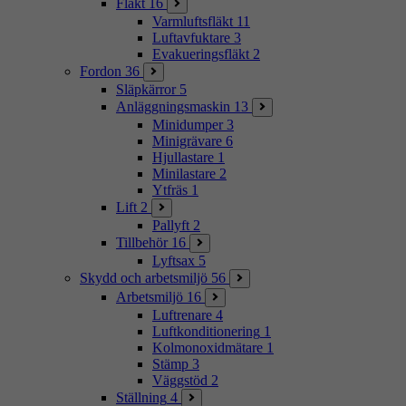
Fläkt
16
Varmluftsfläkt
11
Luftavfuktare
3
Evakueringsfläkt
2
Fordon
36
Släpkärror
5
Anläggningsmaskin
13
Minidumper
3
Minigrävare
6
Hjullastare
1
Minilastare
2
Ytfräs
1
Lift
2
Pallyft
2
Tillbehör
16
Lyftsax
5
Skydd och arbetsmiljö
56
Arbetsmiljö
16
Luftrenare
4
Luftkonditionering
1
Kolmonoxidmätare
1
Stämp
3
Väggstöd
2
Ställning
4