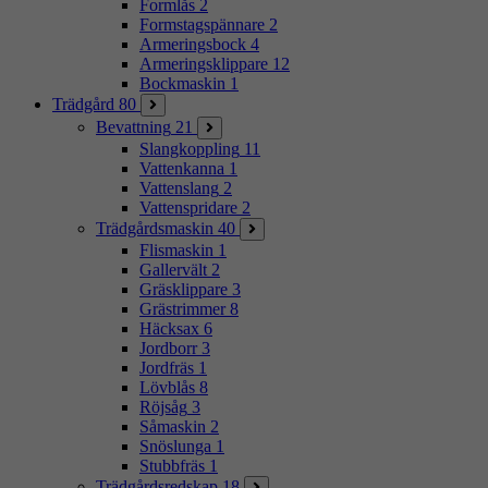
Formlås
2
Formstagspännare
2
Armeringsbock
4
Armeringsklippare
12
Bockmaskin
1
Trädgård
80
Bevattning
21
Slangkoppling
11
Vattenkanna
1
Vattenslang
2
Vattenspridare
2
Trädgårdsmaskin
40
Flismaskin
1
Gallervält
2
Gräsklippare
3
Grästrimmer
8
Häcksax
6
Jordborr
3
Jordfräs
1
Lövblås
8
Röjsåg
3
Såmaskin
2
Snöslunga
1
Stubbfräs
1
Trädgårdsredskap
18