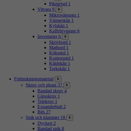
Pikmejsel
1
Vitvara
9
Mikrovågsugn
1
Värmeskåp
1
Kylskåp
1
Kaffebryggare
6
Inventarier
6
Skrivbord
1
Matbord
1
Köksstol
1
Kontorsstol
1
Klädskåp
1
Torkskåp
1
Förbrukningsmaterial
Skruv och plugg
37
Bandad skruv
4
Gipsskruv
1
Träskruv
1
Expanderbult
2
Bits
27
Spik och klammer
18
Dyckert
2
Bandad spik
8