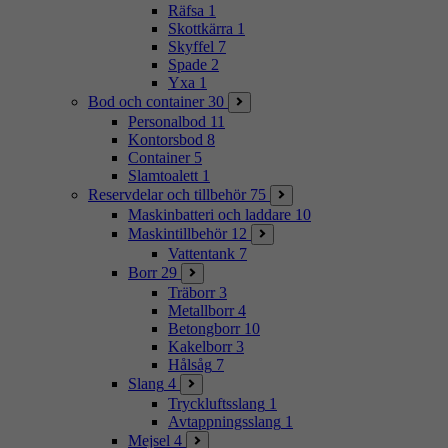
Räfsa
1
Skottkärra
1
Skyffel
7
Spade
2
Yxa
1
Bod och container
30
Personalbod
11
Kontorsbod
8
Container
5
Slamtoalett
1
Reservdelar och tillbehör
75
Maskinbatteri och laddare
10
Maskintillbehör
12
Vattentank
7
Borr
29
Träborr
3
Metallborr
4
Betongborr
10
Kakelborr
3
Hålsåg
7
Slang
4
Tryckluftsslang
1
Avtappningsslang
1
Mejsel
4