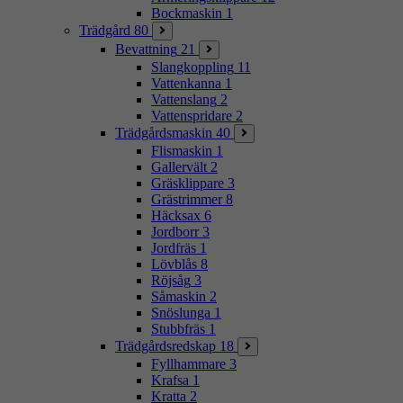
Bockmaskin
1
Trädgård
80
Bevattning
21
Slangkoppling
11
Vattenkanna
1
Vattenslang
2
Vattenspridare
2
Trädgårdsmaskin
40
Flismaskin
1
Gallervält
2
Gräsklippare
3
Grästrimmer
8
Häcksax
6
Jordborr
3
Jordfräs
1
Lövblås
8
Röjsåg
3
Såmaskin
2
Snöslunga
1
Stubbfräs
1
Trädgårdsredskap
18
Fyllhammare
3
Krafsa
1
Kratta
2