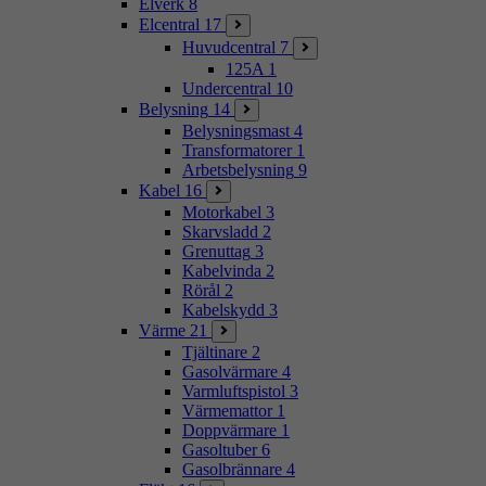
Elverk
8
Elcentral
17
Huvudcentral
7
125A
1
Undercentral
10
Belysning
14
Belysningsmast
4
Transformatorer
1
Arbetsbelysning
9
Kabel
16
Motorkabel
3
Skarvsladd
2
Grenuttag
3
Kabelvinda
2
Rörål
2
Kabelskydd
3
Värme
21
Tjältinare
2
Gasolvärmare
4
Varmluftspistol
3
Värmemattor
1
Doppvärmare
1
Gasoltuber
6
Gasolbrännare
4