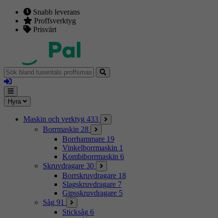
Snabb leverans
Proffsverktyg
Prisvärt
Sök
bland
Logga
tusentals
in
proffsmaskiner
Mina
Meny
Hyra
sidor
Maskin och verktyg
433
Borrmaskin
28
Borrhammare
19
Vinkelborrmaskin
1
Kombiborrmaskin
6
Skruvdragare
30
Borrskruvdragare
18
Slagskruvdragare
7
Gipsskruvdragare
5
Såg
91
Sticksåg
6