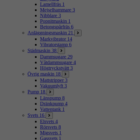
Lamellfräs
1
Mejselhammare
3
Nibblare
3
Popnitmaskin
1
Betongspårfräs
6
Anläggningsmaskin
21
Markvibrator
14
Vibratorstamp
6
Städmaskin
38
Dammsugare
29
Våtdammsugare
4
Högtryckstvätt
3
Övrig maskin
18
Mattstripper
3
Vakuumlyft
3
Pump
18
Länspump
8
Dränkpump
4
Vattentank
1
Svets
16
Elsvets
4
Rörsvets
8
Migsvets
1
Gassvets
1