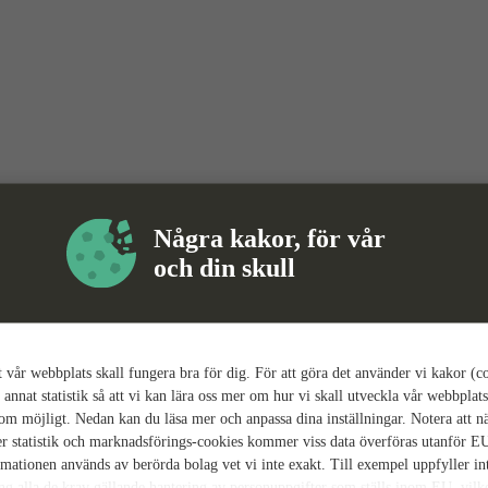
Några kakor, för vår
och din skull
tt vår webbplats skall fungera bra för dig. För att göra det använder vi kakor (c
 annat statistik så att vi kan lära oss mer om hur vi skall utveckla vår webbplats
som möjligt. Nedan kan du läsa mer och anpassa dina inställningar. Notera att n
r statistik och marknadsförings-cookies kommer viss data överföras utanför E
rmationen används av berörda bolag vet vi inte exakt. Till exempel uppfyller i
ing alla de krav gällande hantering av personuppgifter som ställs inom EU, vilk