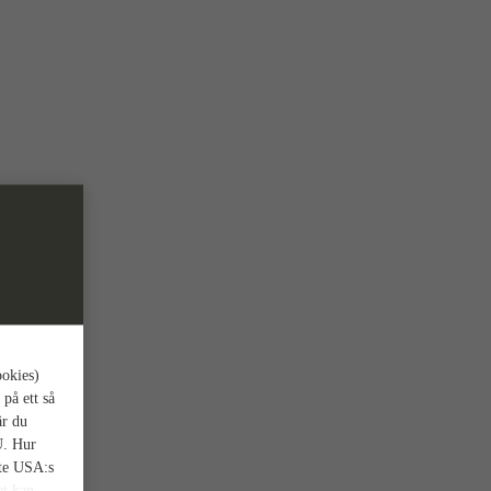
ookies)
 på ett så
är du
U. Hur
nte USA:s
et kan