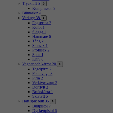
Tryckluft
5
Kompressor
5
Bilmaskin
4
Verktyg
38
Fogspruta
2
Kofot
1
Slägga
1
Hammare
6
Tång
2
Stensax
1
Profilsax
2
Spett
1
Kniv
8
Vagnar och kärror
20
Tegelpirra
2
Fodervagn
3
Pirra
2
Verktygsvagn
2
Dörrlyft
2
Brukskärra
1
Skivlyft
5
Häft spik bult
35
Bultpistol
7
Dyckertpistol
6