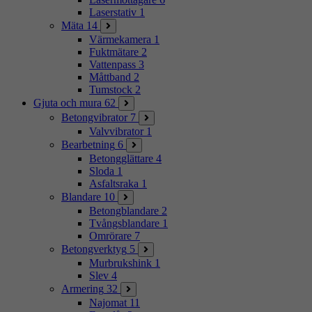
Laserstativ
1
Mäta
14
Värmekamera
1
Fuktmätare
2
Vattenpass
3
Måttband
2
Tumstock
2
Gjuta och mura
62
Betongvibrator
7
Valvvibrator
1
Bearbetning
6
Betongglättare
4
Sloda
1
Asfaltsraka
1
Blandare
10
Betongblandare
2
Tvångsblandare
1
Omrörare
7
Betongverktyg
5
Murbrukshink
1
Slev
4
Armering
32
Najomat
11