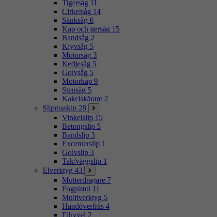
Tigersåg
11
Cirkelsåg
14
Sänksåg
6
Kap och gersåg
15
Bandsåg
2
Klyvsåg
5
Motorsåg
3
Kedjesåg
5
Golvsåg
5
Motorkap
9
Stensåg
5
Kakelskärare
2
Slipmaskin
28
Vinkelslip
15
Betongslip
5
Bandslip
3
Excenterslip
1
Golvslip
3
Tak/väggslip
1
Elverktyg
43
Mutterdragare
7
Fogpistol
11
Multiverktyg
5
Handöverfräs
4
Elhyvel
2