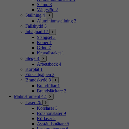
Stämp
3
Väggstöd
2
Ställning
4
Aluminiumställning
3
Fallskydd
3
Inhägnad
17
Stängsel
3
Koner
1
Grind
7
Kravallstaket
1
Stege
8
Arbetsbock
4
Körplåt
1
Första hjälpen
3
Brandskydd
3
Brandfiltar
1
Brandsläckare
2
Mätinstrument
42
Laser
26
Korslaser
3
Rotationslaser
9
Rörlaser
2
Avståndsmätare
5
Lasermottagare
6