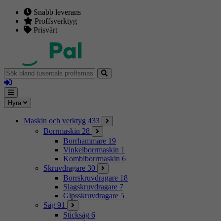
Snabb leverans
Proffsverktyg
Prisvärt
Sök
bland
Logga
tusentals
in
proffsmaskiner
Mina
Meny
Hyra
sidor
Maskin och verktyg
433
Borrmaskin
28
Borrhammare
19
Vinkelborrmaskin
1
Kombiborrmaskin
6
Skruvdragare
30
Borrskruvdragare
18
Slagskruvdragare
7
Gipsskruvdragare
5
Såg
91
Sticksåg
6