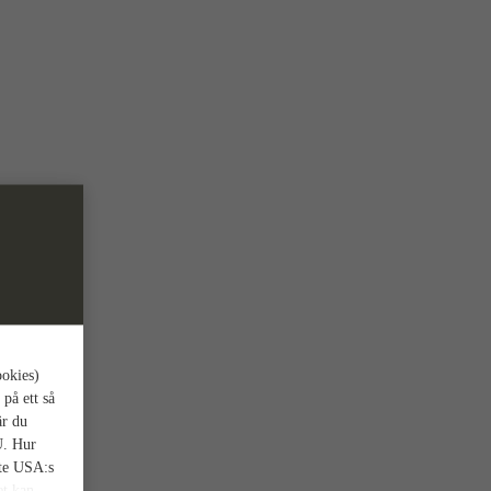
ookies)
 på ett så
är du
U. Hur
nte USA:s
et kan