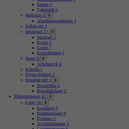
Stämp
3
Väggstöd
2
Ställning
4
Aluminiumställning
3
Fallskydd
3
Inhägnad
17
Stängsel
3
Koner
1
Grind
7
Kravallstaket
1
Stege
8
Arbetsbock
4
Körplåt
1
Första hjälpen
3
Brandskydd
3
Brandfiltar
1
Brandsläckare
2
Mätinstrument
42
Laser
26
Korslaser
3
Rotationslaser
9
Rörlaser
2
Avståndsmätare
5
Lasermottagare
6