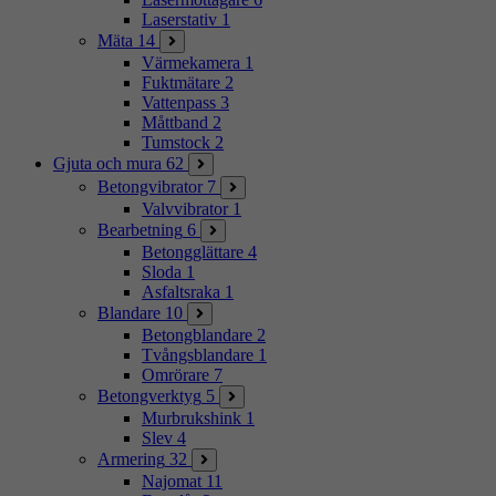
Laserstativ
1
Mäta
14
Värmekamera
1
Fuktmätare
2
Vattenpass
3
Måttband
2
Tumstock
2
Gjuta och mura
62
Betongvibrator
7
Valvvibrator
1
Bearbetning
6
Betongglättare
4
Sloda
1
Asfaltsraka
1
Blandare
10
Betongblandare
2
Tvångsblandare
1
Omrörare
7
Betongverktyg
5
Murbrukshink
1
Slev
4
Armering
32
Najomat
11