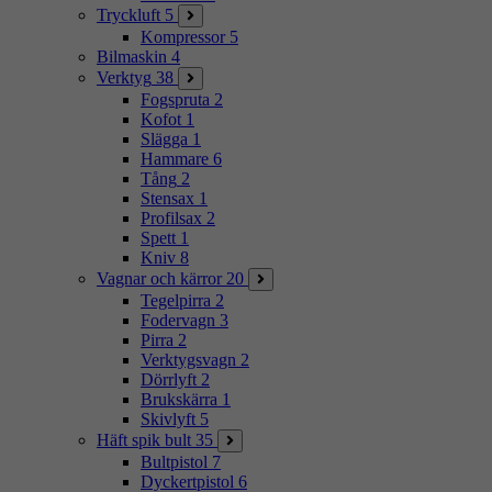
Tryckluft
5
Kompressor
5
Bilmaskin
4
Verktyg
38
Fogspruta
2
Kofot
1
Slägga
1
Hammare
6
Tång
2
Stensax
1
Profilsax
2
Spett
1
Kniv
8
Vagnar och kärror
20
Tegelpirra
2
Fodervagn
3
Pirra
2
Verktygsvagn
2
Dörrlyft
2
Brukskärra
1
Skivlyft
5
Häft spik bult
35
Bultpistol
7
Dyckertpistol
6