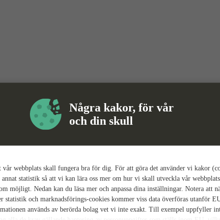
Några kakor, för vår
och din skull
tt vår webbplats skall fungera bra för dig. För att göra det använder vi kakor (c
 annat statistik så att vi kan lära oss mer om hur vi skall utveckla vår webbplats
som möjligt. Nedan kan du läsa mer och anpassa dina inställningar. Notera att n
r statistik och marknadsförings-cookies kommer viss data överföras utanför E
rmationen används av berörda bolag vet vi inte exakt. Till exempel uppfyller i
ing alla de krav gällande hantering av personuppgifter som ställs inom EU, vilk