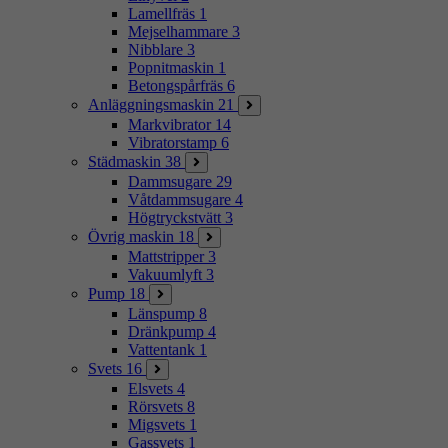
Lamellfräs
1
Mejselhammare
3
Nibblare
3
Popnitmaskin
1
Betongspårfräs
6
Anläggningsmaskin
21
Markvibrator
14
Vibratorstamp
6
Städmaskin
38
Dammsugare
29
Våtdammsugare
4
Högtryckstvätt
3
Övrig maskin
18
Mattstripper
3
Vakuumlyft
3
Pump
18
Länspump
8
Dränkpump
4
Vattentank
1
Svets
16
Elsvets
4
Rörsvets
8
Migsvets
1
Gassvets
1