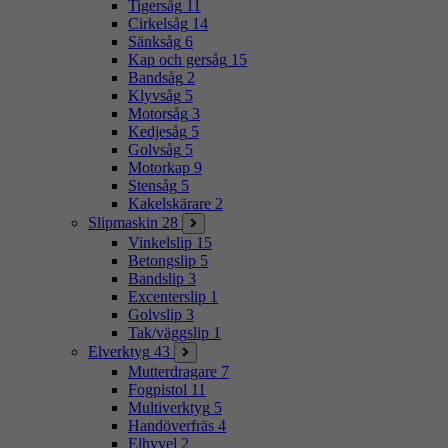
Tigersåg
11
Cirkelsåg
14
Sänksåg
6
Kap och gersåg
15
Bandsåg
2
Klyvsåg
5
Motorsåg
3
Kedjesåg
5
Golvsåg
5
Motorkap
9
Stensåg
5
Kakelskärare
2
Slipmaskin
28
Vinkelslip
15
Betongslip
5
Bandslip
3
Excenterslip
1
Golvslip
3
Tak/väggslip
1
Elverktyg
43
Mutterdragare
7
Fogpistol
11
Multiverktyg
5
Handöverfräs
4
Elhyvel
2