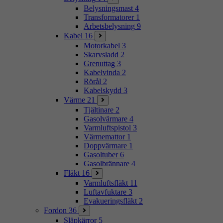
Belysningsmast
4
Transformatorer
1
Arbetsbelysning
9
Kabel
16
Motorkabel
3
Skarvsladd
2
Grenuttag
3
Kabelvinda
2
Rörål
2
Kabelskydd
3
Värme
21
Tjältinare
2
Gasolvärmare
4
Varmluftspistol
3
Värmemattor
1
Doppvärmare
1
Gasoltuber
6
Gasolbrännare
4
Fläkt
16
Varmluftsfläkt
11
Luftavfuktare
3
Evakueringsfläkt
2
Fordon
36
Släpkärror
5