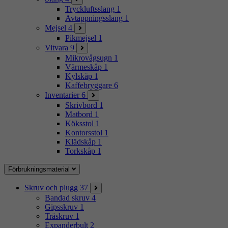
Tryckluftsslang
1
Avtappningsslang
1
Mejsel
4
Pikmejsel
1
Vitvara
9
Mikrovågsugn
1
Värmeskåp
1
Kylskåp
1
Kaffebryggare
6
Inventarier
6
Skrivbord
1
Matbord
1
Köksstol
1
Kontorsstol
1
Klädskåp
1
Torkskåp
1
Förbrukningsmaterial
Skruv och plugg
37
Bandad skruv
4
Gipsskruv
1
Träskruv
1
Expanderbult
2