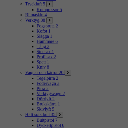
Tryckluft
5
Kompressor
5
Bilmaskin
4
Verktyg
38
Fogspruta
2
Kofot
1
Slägga
1
Hammare
6
Tång
2
Stensax
1
Profilsax
2
Spett
1
Kniv
8
Vagnar och kärror
20
Tegelpirra
2
Fodervagn
3
Pirra
2
Verktygsvagn
2
Dörrlyft
2
Brukskärra
1
Skivlyft
5
Häft spik bult
35
Bultpistol
7
Dyckertpistol
6