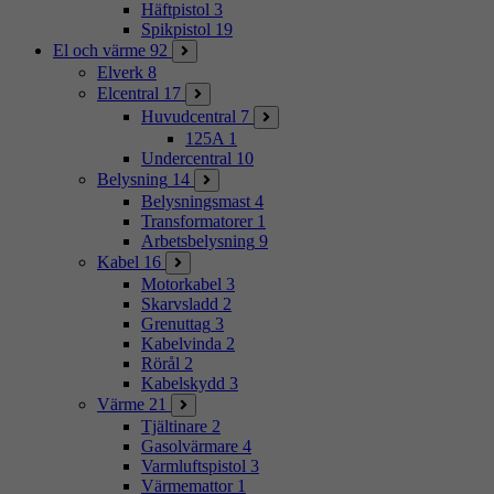
Häftpistol
3
Spikpistol
19
El och värme
92
Elverk
8
Elcentral
17
Huvudcentral
7
125A
1
Undercentral
10
Belysning
14
Belysningsmast
4
Transformatorer
1
Arbetsbelysning
9
Kabel
16
Motorkabel
3
Skarvsladd
2
Grenuttag
3
Kabelvinda
2
Rörål
2
Kabelskydd
3
Värme
21
Tjältinare
2
Gasolvärmare
4
Varmluftspistol
3
Värmemattor
1