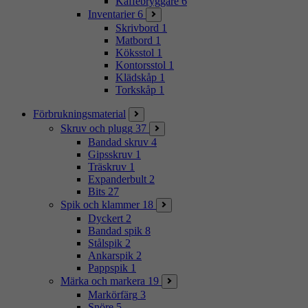
Kaffebryggare
6
Inventarier
6
Skrivbord
1
Matbord
1
Köksstol
1
Kontorsstol
1
Klädskåp
1
Torkskåp
1
Förbrukningsmaterial
Skruv och plugg
37
Bandad skruv
4
Gipsskruv
1
Träskruv
1
Expanderbult
2
Bits
27
Spik och klammer
18
Dyckert
2
Bandad spik
8
Stålspik
2
Ankarspik
2
Pappspik
1
Märka och markera
19
Markörfärg
3
Snöre
5