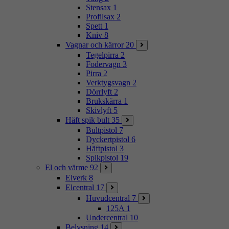
Stensax
1
Profilsax
2
Spett
1
Kniv
8
Vagnar och kärror
20
Tegelpirra
2
Fodervagn
3
Pirra
2
Verktygsvagn
2
Dörrlyft
2
Brukskärra
1
Skivlyft
5
Häft spik bult
35
Bultpistol
7
Dyckertpistol
6
Häftpistol
3
Spikpistol
19
El och värme
92
Elverk
8
Elcentral
17
Huvudcentral
7
125A
1
Undercentral
10
Belysning
14