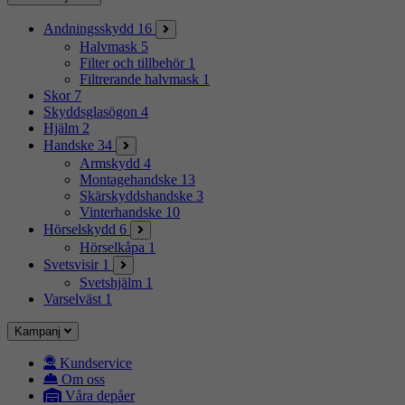
Andningsskydd
16
Halvmask
5
Filter och tillbehör
1
Filtrerande halvmask
1
Skor
7
Skyddsglasögon
4
Hjälm
2
Handske
34
Armskydd
4
Montagehandske
13
Skärskyddshandske
3
Vinterhandske
10
Hörselskydd
6
Hörselkåpa
1
Svetsvisir
1
Svetshjälm
1
Varselväst
1
Kampanj
Kundservice
Om oss
Våra depåer