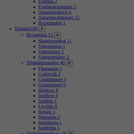
Formlås
2
Formstagspännare
2
Armeringsbock
4
Armeringsklippare
12
Bockmaskin
1
Trädgård
80
Bevattning
21
Slangkoppling
11
Vattenkanna
1
Vattenslang
2
Vattenspridare
2
Trädgårdsmaskin
40
Flismaskin
1
Gallervält
2
Gräsklippare
3
Grästrimmer
8
Häcksax
6
Jordborr
3
Jordfräs
1
Lövblås
8
Röjsåg
3
Såmaskin
2
Snöslunga
1
Stubbfräs
1
Trädgårdsredskap
18