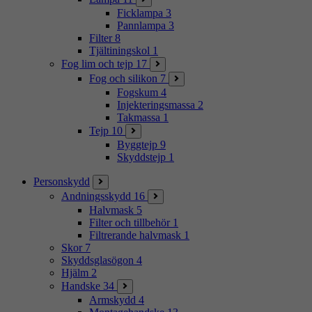
Ficklampa
3
Pannlampa
3
Filter
8
Tjältiningskol
1
Fog lim och tejp
17
Fog och silikon
7
Fogskum
4
Injekteringsmassa
2
Takmassa
1
Tejp
10
Byggtejp
9
Skyddstejp
1
Personskydd
Andningsskydd
16
Halvmask
5
Filter och tillbehör
1
Filtrerande halvmask
1
Skor
7
Skyddsglasögon
4
Hjälm
2
Handske
34
Armskydd
4