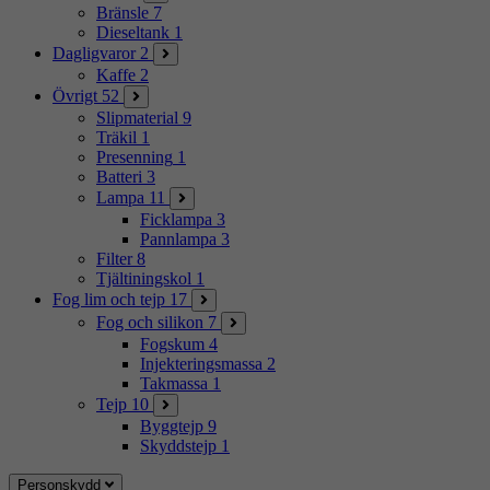
Bränsle
7
Dieseltank
1
Dagligvaror
2
Kaffe
2
Övrigt
52
Slipmaterial
9
Träkil
1
Presenning
1
Batteri
3
Lampa
11
Ficklampa
3
Pannlampa
3
Filter
8
Tjältiningskol
1
Fog lim och tejp
17
Fog och silikon
7
Fogskum
4
Injekteringsmassa
2
Takmassa
1
Tejp
10
Byggtejp
9
Skyddstejp
1
Personskydd