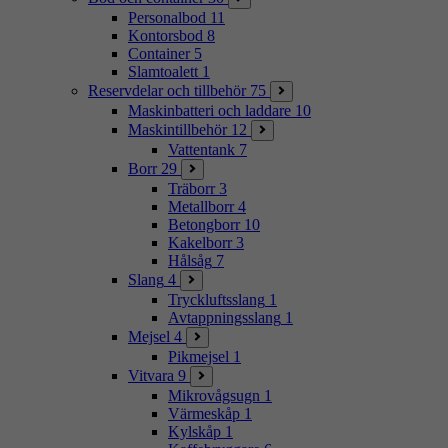
Personalbod
11
Kontorsbod
8
Container
5
Slamtoalett
1
Reservdelar och tillbehör
75
Maskinbatteri och laddare
10
Maskintillbehör
12
Vattentank
7
Borr
29
Träborr
3
Metallborr
4
Betongborr
10
Kakelborr
3
Hålsåg
7
Slang
4
Tryckluftsslang
1
Avtappningsslang
1
Mejsel
4
Pikmejsel
1
Vitvara
9
Mikrovågsugn
1
Värmeskåp
1
Kylskåp
1