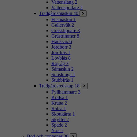
Vattenslang
2
Vattenspridare
2
Trädgårdsmaskin
40
Flismaskin
1
Gallervält
2
Gräsklippare
3
Grästrimmer
8
Häcksax
6
Jordborr
3
Jordfräs
1
Lövblås
8
Röjsåg
3
Såmaskin
2
Snöslunga
1
Stubbfräs
1
Trädgårdsredskap
18
Fyllhammare
3
Krafsa
1
Kratta
2
Räfsa
1
Skottkärra
1
Skyffel
7
Spade
2
Yxa
1
Bod och container
30