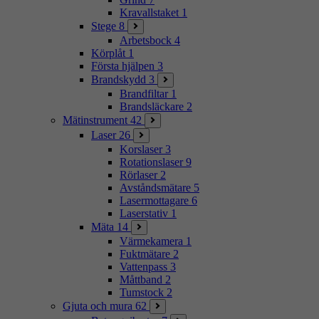
Kravallstaket
1
Stege
8
Arbetsbock
4
Körplåt
1
Första hjälpen
3
Brandskydd
3
Brandfiltar
1
Brandsläckare
2
Mätinstrument
42
Laser
26
Korslaser
3
Rotationslaser
9
Rörlaser
2
Avståndsmätare
5
Lasermottagare
6
Laserstativ
1
Mäta
14
Värmekamera
1
Fuktmätare
2
Vattenpass
3
Måttband
2
Tumstock
2
Gjuta och mura
62