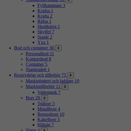
Fyllhammare
3
Krafsa
1
Kratta
2
Räfsa
1
Skottkärra
1
Skyffel
7
Spade
2
Yxa
1
Bod och container
30
Personalbod
11
Kontorsbod
8
Container
5
Slamtoalett
1
Reservdelar och tillbehör
75
Maskinbatteri och laddare
10
Maskintillbehör
12
Vattentank
7
Borr
29
Träborr
3
Metallborr
4
Betongborr
10
Kakelborr
3
Hålsåg
7
Slang
4