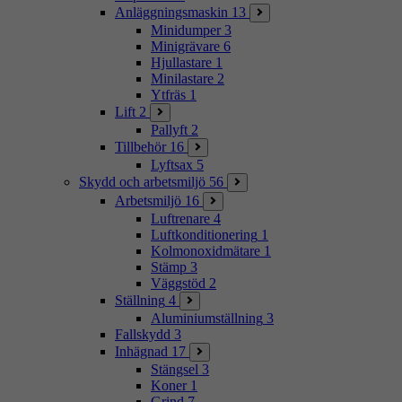
Anläggningsmaskin
13
Minidumper
3
Minigrävare
6
Hjullastare
1
Minilastare
2
Ytfräs
1
Lift
2
Pallyft
2
Tillbehör
16
Lyftsax
5
Skydd och arbetsmiljö
56
Arbetsmiljö
16
Luftrenare
4
Luftkonditionering
1
Kolmonoxidmätare
1
Stämp
3
Väggstöd
2
Ställning
4
Aluminiumställning
3
Fallskydd
3
Inhägnad
17
Stängsel
3
Koner
1
Grind
7