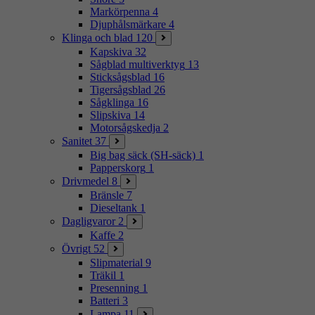
Markörpenna
4
Djuphålsmärkare
4
Klinga och blad
120
Kapskiva
32
Sågblad multiverktyg
13
Sticksågsblad
16
Tigersågsblad
26
Sågklinga
16
Slipskiva
14
Motorsågskedja
2
Sanitet
37
Big bag säck (SH-säck)
1
Papperskorg
1
Drivmedel
8
Bränsle
7
Dieseltank
1
Dagligvaror
2
Kaffe
2
Övrigt
52
Slipmaterial
9
Träkil
1
Presenning
1
Batteri
3
Lampa
11