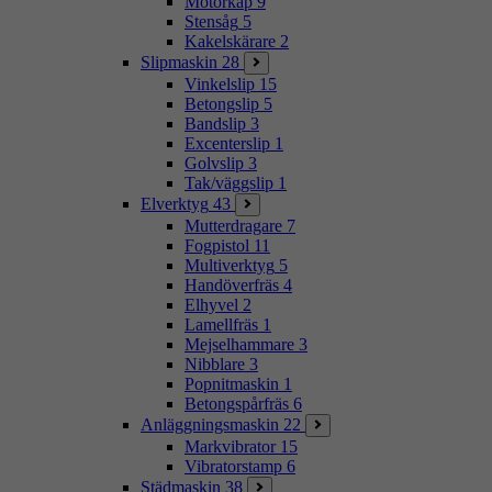
Motorkap
9
Stensåg
5
Kakelskärare
2
Slipmaskin
28
Vinkelslip
15
Betongslip
5
Bandslip
3
Excenterslip
1
Golvslip
3
Tak/väggslip
1
Elverktyg
43
Mutterdragare
7
Fogpistol
11
Multiverktyg
5
Handöverfräs
4
Elhyvel
2
Lamellfräs
1
Mejselhammare
3
Nibblare
3
Popnitmaskin
1
Betongspårfräs
6
Anläggningsmaskin
22
Markvibrator
15
Vibratorstamp
6
Städmaskin
38