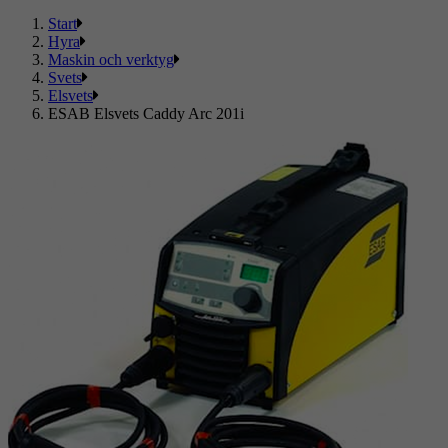
Start
Hyra
Maskin och verktyg
Svets
Elsvets
ESAB Elsvets Caddy Arc 201i