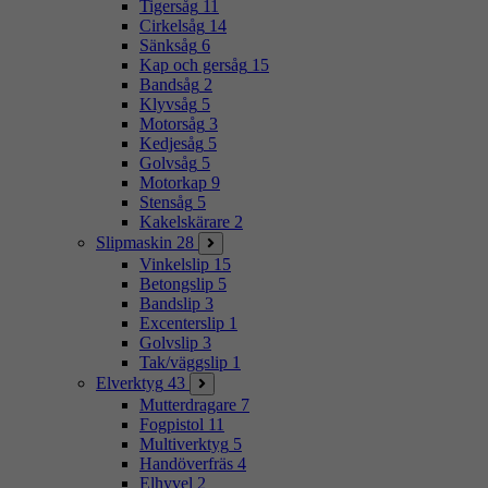
Tigersåg
11
Cirkelsåg
14
Sänksåg
6
Kap och gersåg
15
Bandsåg
2
Klyvsåg
5
Motorsåg
3
Kedjesåg
5
Golvsåg
5
Motorkap
9
Stensåg
5
Kakelskärare
2
Slipmaskin
28
Vinkelslip
15
Betongslip
5
Bandslip
3
Excenterslip
1
Golvslip
3
Tak/väggslip
1
Elverktyg
43
Mutterdragare
7
Fogpistol
11
Multiverktyg
5
Handöverfräs
4
Elhyvel
2