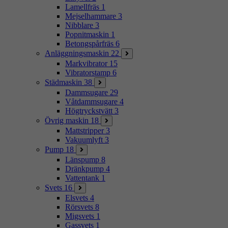
Lamellfräs
1
Mejselhammare
3
Nibblare
3
Popnitmaskin
1
Betongspårfräs
6
Anläggningsmaskin
22
Markvibrator
15
Vibratorstamp
6
Städmaskin
38
Dammsugare
29
Våtdammsugare
4
Högtryckstvätt
3
Övrig maskin
18
Mattstripper
3
Vakuumlyft
3
Pump
18
Länspump
8
Dränkpump
4
Vattentank
1
Svets
16
Elsvets
4
Rörsvets
8
Migsvets
1
Gassvets
1