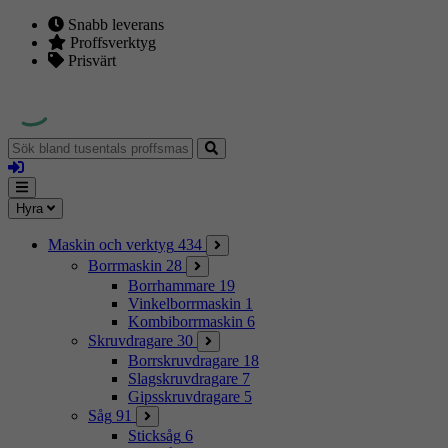
Snabb leverans
Proffsverktyg
Prisvärt
Sök
bland
Logga
tusentals
in
proffsmaskiner
Mina
Meny
Hyra
sidor
Maskin och verktyg
434
Borrmaskin
28
Borrhammare
19
Vinkelborrmaskin
1
Kombiborrmaskin
6
Skruvdragare
30
Borrskruvdragare
18
Slagskruvdragare
7
Gipsskruvdragare
5
Såg
91
Sticksåg
6