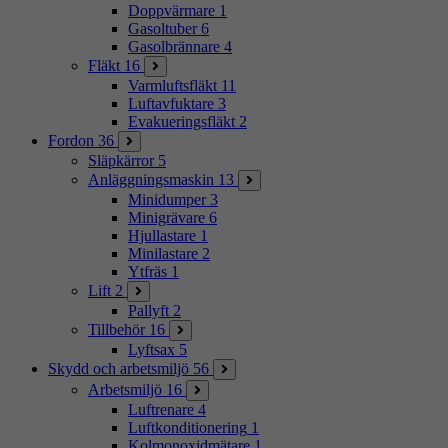
Doppvärmare
1
Gasoltuber
6
Gasolbrännare
4
Fläkt
16
Varmluftsfläkt
11
Luftavfuktare
3
Evakueringsfläkt
2
Fordon
36
Släpkärror
5
Anläggningsmaskin
13
Minidumper
3
Minigrävare
6
Hjullastare
1
Minilastare
2
Ytfräs
1
Lift
2
Pallyft
2
Tillbehör
16
Lyftsax
5
Skydd och arbetsmiljö
56
Arbetsmiljö
16
Luftrenare
4
Luftkonditionering
1
Kolmonoxidmätare
1