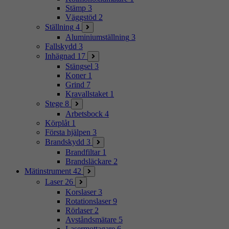
Stämp
3
Väggstöd
2
Ställning
4
Aluminiumställning
3
Fallskydd
3
Inhägnad
17
Stängsel
3
Koner
1
Grind
7
Kravallstaket
1
Stege
8
Arbetsbock
4
Körplåt
1
Första hjälpen
3
Brandskydd
3
Brandfiltar
1
Brandsläckare
2
Mätinstrument
42
Laser
26
Korslaser
3
Rotationslaser
9
Rörlaser
2
Avståndsmätare
5
Lasermottagare
6