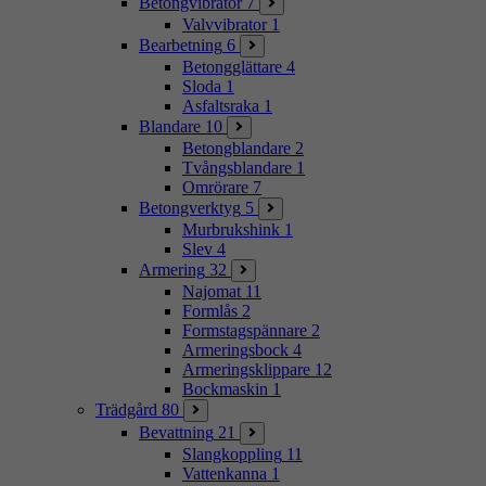
Betongvibrator
7
Valvvibrator
1
Bearbetning
6
Betongglättare
4
Sloda
1
Asfaltsraka
1
Blandare
10
Betongblandare
2
Tvångsblandare
1
Omrörare
7
Betongverktyg
5
Murbrukshink
1
Slev
4
Armering
32
Najomat
11
Formlås
2
Formstagspännare
2
Armeringsbock
4
Armeringsklippare
12
Bockmaskin
1
Trädgård
80
Bevattning
21
Slangkoppling
11
Vattenkanna
1