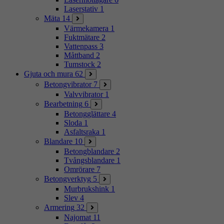
Laserstativ
1
Mäta
14
Värmekamera
1
Fuktmätare
2
Vattenpass
3
Måttband
2
Tumstock
2
Gjuta och mura
62
Betongvibrator
7
Valvvibrator
1
Bearbetning
6
Betongglättare
4
Sloda
1
Asfaltsraka
1
Blandare
10
Betongblandare
2
Tvångsblandare
1
Omrörare
7
Betongverktyg
5
Murbrukshink
1
Slev
4
Armering
32
Najomat
11