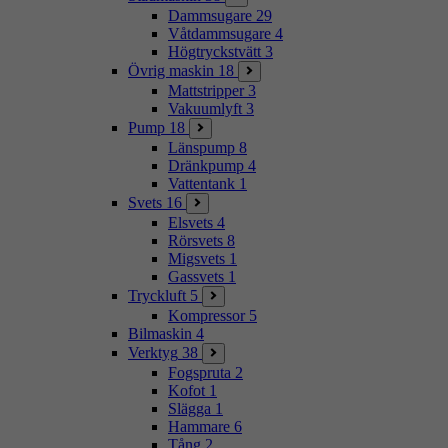
Dammsugare
29
Våtdammsugare
4
Högtryckstvätt
3
Övrig maskin
18
Mattstripper
3
Vakuumlyft
3
Pump
18
Länspump
8
Dränkpump
4
Vattentank
1
Svets
16
Elsvets
4
Rörsvets
8
Migsvets
1
Gassvets
1
Tryckluft
5
Kompressor
5
Bilmaskin
4
Verktyg
38
Fogspruta
2
Kofot
1
Slägga
1
Hammare
6
Tång
2