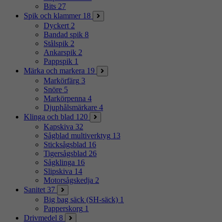
Bits
27
Spik och klammer
18
Dyckert
2
Bandad spik
8
Stålspik
2
Ankarspik
2
Pappspik
1
Märka och markera
19
Markörfärg
3
Snöre
5
Markörpenna
4
Djuphålsmärkare
4
Klinga och blad
120
Kapskiva
32
Sågblad multiverktyg
13
Sticksågsblad
16
Tigersågsblad
26
Sågklinga
16
Slipskiva
14
Motorsågskedja
2
Sanitet
37
Big bag säck (SH-säck)
1
Papperskorg
1
Drivmedel
8