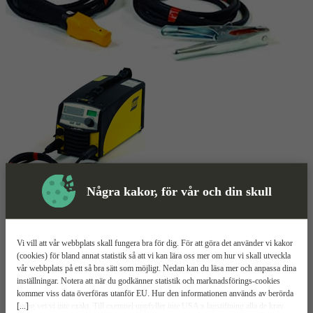
Några kakor, för vår och din skull
Skyddsutrustning
Elsvets
Mer information
Vi vill att vår webbplats skall fungera bra för dig. För att göra det använder vi kakor
(cookies) för bland annat statistik så att vi kan lära oss mer om hur vi skall utveckla
vår webbplats på ett så bra sätt som möjligt. Nedan kan du läsa mer och anpassa dina
ESAB Caddy Arc 201i
inställningar. Notera att när du godkänner statistik och marknadsförings-cookies
kommer viss data överföras utanför EU. Hur den informationen används av berörda
[...]
bolag vet vi inte exakt. Till exempel uppfyller inte USA:s lagstiftning alla de krav
För TIG- och MMA-svetsning