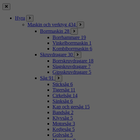
Stäng
Hyra
Maskin och verktyg
434
Borrmaskin
28
Borrhammare
19
Vinkelborrmaskin
1
Kombiborrmaskin
6
Skruvdragare
30
Borrskruvdragare
18
Slagskruvdragare
7
Gipsskruvdragare
5
Såg
91
Sticksåg
6
Tigersåg
11
Cirkelsåg
14
Sänksåg
6
Kap och gersåg
15
Bandsåg
2
Klyvsåg
5
Motorsåg
3
Kedjesåg
5
Golvsåg
5