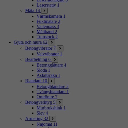
Laserstativ
1
Mäta
14
Värmekamera
1
Fuktmätare
2
Vattenpass
3
Måttband
2
Tumstock
2
Gjuta och mura
62
Betongvibrator
7
Valvvibrator
1
Bearbetning
6
Betongglättare
4
Sloda
1
Asfaltsraka
1
Blandare
10
Betongblandare
2
Tvångsblandare
1
Omrörare
7
Betongverktyg
5
Murbrukshink
1
Slev
4
Armering
32
Najomat
11