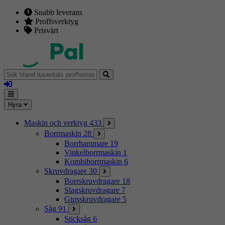
Snabb leverans
Proffsverktyg
Prisvärt
Sök
bland
Logga
tusentals
in
proffsmaskiner
Mina
Meny
Hyra
sidor
Maskin och verktyg
433
Borrmaskin
28
Borrhammare
19
Vinkelborrmaskin
1
Kombiborrmaskin
6
Skruvdragare
30
Borrskruvdragare
18
Slagskruvdragare
7
Gipsskruvdragare
5
Såg
91
Sticksåg
6