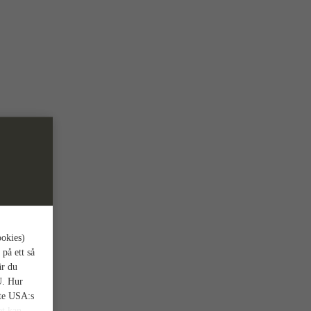
ookies)
 på ett så
är du
U. Hur
nte USA:s
et kan