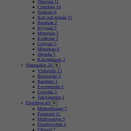
Tigersåg
11
Cirkelsåg
14
Sänksåg
6
Kap och gersåg
15
Bandsåg
2
Klyvsåg
5
Motorsåg
3
Kedjesåg
5
Golvsåg
5
Motorkap
9
Stensåg
5
Kakelskärare
2
Slipmaskin
28
Vinkelslip
15
Betongslip
5
Bandslip
3
Excenterslip
1
Golvslip
3
Tak/väggslip
1
Elverktyg
43
Mutterdragare
7
Fogpistol
11
Multiverktyg
5
Handöverfräs
4
Elhyvel
2