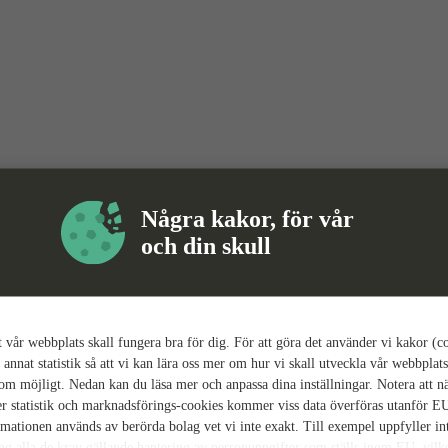
Några kakor, för vår
och din skull
tt vår webbplats skall fungera bra för dig. För att göra det använder vi kakor (c
 annat statistik så att vi kan lära oss mer om hur vi skall utveckla vår webbplats
som möjligt. Nedan kan du läsa mer och anpassa dina inställningar. Notera att n
r statistik och marknadsförings-cookies kommer viss data överföras utanför E
rmationen används av berörda bolag vet vi inte exakt. Till exempel uppfyller i
ing alla de krav gällande hantering av personuppgifter som ställs inom EU, vilk