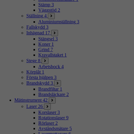
Stämp
3
Väggstöd
2
Ställning
4
Aluminiumställning
3
Fallskydd
3
Inhägnad
17
Stängsel
3
Koner
1
Grind
7
Kravallstaket
1
Stege
8
Arbetsbock
4
Körplåt
1
Första hjälpen
3
Brandskydd
3
Brandfiltar
1
Brandsläckare
2
Mätinstrument
42
Laser
26
Korslaser
3
Rotationslaser
9
Rörlaser
2
Avståndsmätare
5
Lasermottagare
6