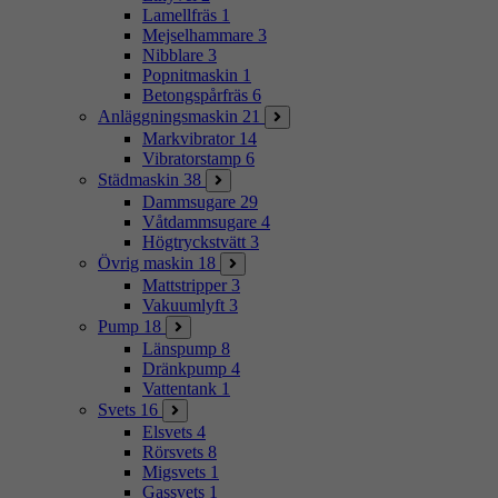
Lamellfräs
1
Mejselhammare
3
Nibblare
3
Popnitmaskin
1
Betongspårfräs
6
Anläggningsmaskin
21
Markvibrator
14
Vibratorstamp
6
Städmaskin
38
Dammsugare
29
Våtdammsugare
4
Högtryckstvätt
3
Övrig maskin
18
Mattstripper
3
Vakuumlyft
3
Pump
18
Länspump
8
Dränkpump
4
Vattentank
1
Svets
16
Elsvets
4
Rörsvets
8
Migsvets
1
Gassvets
1