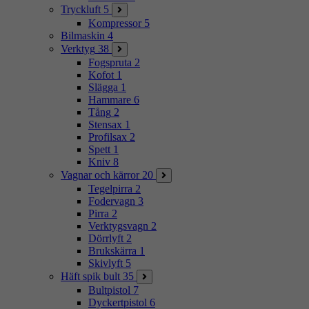
Tryckluft
5
Kompressor
5
Bilmaskin
4
Verktyg
38
Fogspruta
2
Kofot
1
Slägga
1
Hammare
6
Tång
2
Stensax
1
Profilsax
2
Spett
1
Kniv
8
Vagnar och kärror
20
Tegelpirra
2
Fodervagn
3
Pirra
2
Verktygsvagn
2
Dörrlyft
2
Brukskärra
1
Skivlyft
5
Häft spik bult
35
Bultpistol
7
Dyckertpistol
6