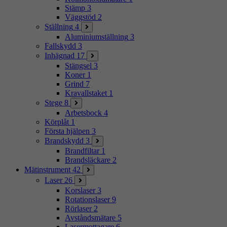
Stämp
3
Väggstöd
2
Ställning
4
Aluminiumställning
3
Fallskydd
3
Inhägnad
17
Stängsel
3
Koner
1
Grind
7
Kravallstaket
1
Stege
8
Arbetsbock
4
Körplåt
1
Första hjälpen
3
Brandskydd
3
Brandfiltar
1
Brandsläckare
2
Mätinstrument
42
Laser
26
Korslaser
3
Rotationslaser
9
Rörlaser
2
Avståndsmätare
5
Lasermottagare
6