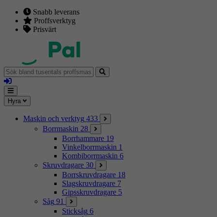
Snabb leverans
Proffsverktyg
Prisvärt
Sök
bland
Logga
tusentals
in
proffsmaskiner
Mina
Meny
Hyra
sidor
Maskin och verktyg
433
Borrmaskin
28
Borrhammare
19
Vinkelborrmaskin
1
Kombiborrmaskin
6
Skruvdragare
30
Borrskruvdragare
18
Slagskruvdragare
7
Gipsskruvdragare
5
Såg
91
Sticksåg
6