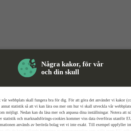
Några kakor, för vår
och din skull
tt vår webbplats skall fungera bra för dig. För att göra det använder vi kakor (c
 annat statistik så att vi kan lära oss mer om hur vi skall utveckla vår webbplats
som möjligt. Nedan kan du läsa mer och anpassa dina inställningar. Notera att n
r statistik och marknadsförings-cookies kommer viss data överföras utanför E
rmationen används av berörda bolag vet vi inte exakt. Till exempel uppfyller i
ing alla de krav gällande hantering av personuppgifter som ställs inom EU, vilk