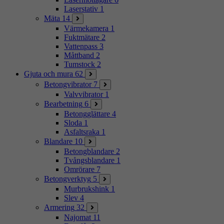
Laserstativ
1
Mäta
14
Värmekamera
1
Fuktmätare
2
Vattenpass
3
Måttband
2
Tumstock
2
Gjuta och mura
62
Betongvibrator
7
Valvvibrator
1
Bearbetning
6
Betongglättare
4
Sloda
1
Asfaltsraka
1
Blandare
10
Betongblandare
2
Tvångsblandare
1
Omrörare
7
Betongverktyg
5
Murbrukshink
1
Slev
4
Armering
32
Najomat
11