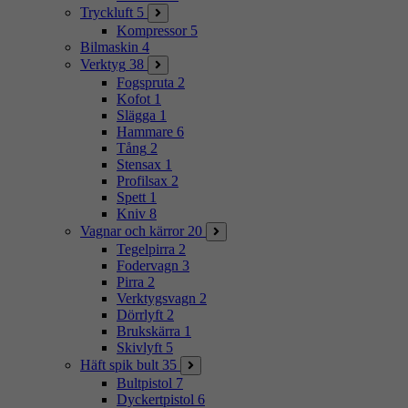
Tryckluft
5
Kompressor
5
Bilmaskin
4
Verktyg
38
Fogspruta
2
Kofot
1
Slägga
1
Hammare
6
Tång
2
Stensax
1
Profilsax
2
Spett
1
Kniv
8
Vagnar och kärror
20
Tegelpirra
2
Fodervagn
3
Pirra
2
Verktygsvagn
2
Dörrlyft
2
Brukskärra
1
Skivlyft
5
Häft spik bult
35
Bultpistol
7
Dyckertpistol
6