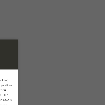
ookies)
 på ett så
är du
U. Hur
nte USA:s
et kan