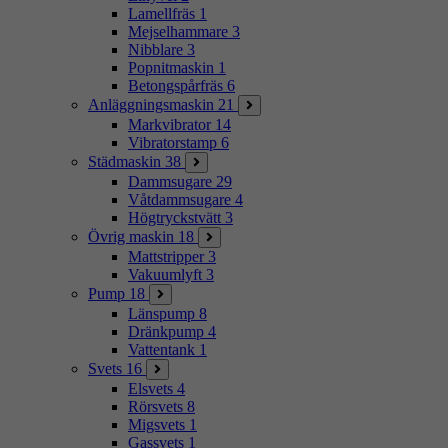
Lamellfräs
1
Mejselhammare
3
Nibblare
3
Popnitmaskin
1
Betongspårfräs
6
Anläggningsmaskin
21
Markvibrator
14
Vibratorstamp
6
Städmaskin
38
Dammsugare
29
Våtdammsugare
4
Högtryckstvätt
3
Övrig maskin
18
Mattstripper
3
Vakuumlyft
3
Pump
18
Länspump
8
Dränkpump
4
Vattentank
1
Svets
16
Elsvets
4
Rörsvets
8
Migsvets
1
Gassvets
1