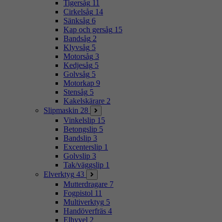
Tigersåg
11
Cirkelsåg
14
Sänksåg
6
Kap och gersåg
15
Bandsåg
2
Klyvsåg
5
Motorsåg
3
Kedjesåg
5
Golvsåg
5
Motorkap
9
Stensåg
5
Kakelskärare
2
Slipmaskin
28
Vinkelslip
15
Betongslip
5
Bandslip
3
Excenterslip
1
Golvslip
3
Tak/väggslip
1
Elverktyg
43
Mutterdragare
7
Fogpistol
11
Multiverktyg
5
Handöverfräs
4
Elhyvel
2