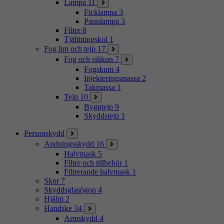
Lampa
11
Ficklampa
3
Pannlampa
3
Filter
8
Tjältiningskol
1
Fog lim och tejp
17
Fog och silikon
7
Fogskum
4
Injekteringsmassa
2
Takmassa
1
Tejp
10
Byggtejp
9
Skyddstejp
1
Personskydd
Andningsskydd
16
Halvmask
5
Filter och tillbehör
1
Filtrerande halvmask
1
Skor
7
Skyddsglasögon
4
Hjälm
2
Handske
34
Armskydd
4