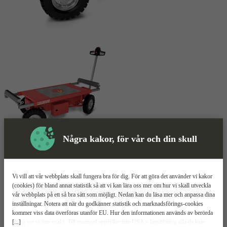
Några kakor, för vår och din skull
Skyddsutrustning
Transportvagn
Mer information
Vi vill att vår webbplats skall fungera bra för dig. För att göra det använder vi kakor
(cookies) för bland annat statistik så att vi kan lära oss mer om hur vi skall utveckla
Starke Arvid EL8
vår webbplats på ett så bra sätt som möjligt. Nedan kan du läsa mer och anpassa dina
inställningar. Notera att när du godkänner statistik och marknadsförings-cookies
kommer viss data överföras utanför EU. Hur den informationen används av berörda
1200 kg maxlast
[...]
bolag vet vi inte exakt. Till exempel uppfyller inte USA:s lagstiftning alla de krav
Batteridrift och drivning