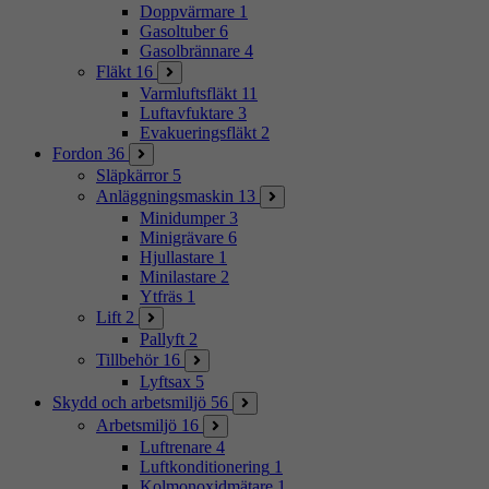
Doppvärmare
1
Gasoltuber
6
Gasolbrännare
4
Fläkt
16
Varmluftsfläkt
11
Luftavfuktare
3
Evakueringsfläkt
2
Fordon
36
Släpkärror
5
Anläggningsmaskin
13
Minidumper
3
Minigrävare
6
Hjullastare
1
Minilastare
2
Ytfräs
1
Lift
2
Pallyft
2
Tillbehör
16
Lyftsax
5
Skydd och arbetsmiljö
56
Arbetsmiljö
16
Luftrenare
4
Luftkonditionering
1
Kolmonoxidmätare
1