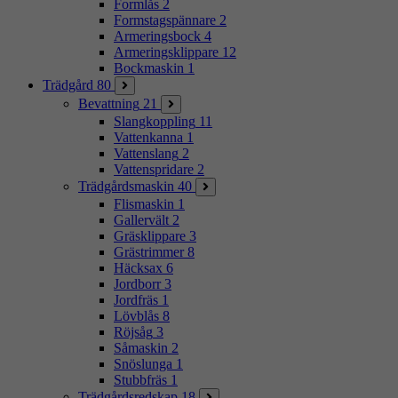
Formlås
2
Formstagspännare
2
Armeringsbock
4
Armeringsklippare
12
Bockmaskin
1
Trädgård
80
Bevattning
21
Slangkoppling
11
Vattenkanna
1
Vattenslang
2
Vattenspridare
2
Trädgårdsmaskin
40
Flismaskin
1
Gallervält
2
Gräsklippare
3
Grästrimmer
8
Häcksax
6
Jordborr
3
Jordfräs
1
Lövblås
8
Röjsåg
3
Såmaskin
2
Snöslunga
1
Stubbfräs
1
Trädgårdsredskap
18