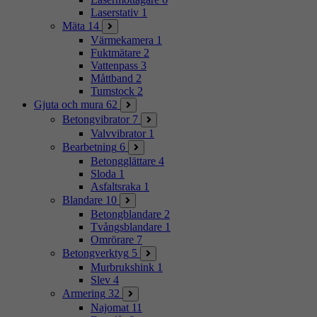
Laserstativ
1
Mäta
14
Värmekamera
1
Fuktmätare
2
Vattenpass
3
Måttband
2
Tumstock
2
Gjuta och mura
62
Betongvibrator
7
Valvvibrator
1
Bearbetning
6
Betongglättare
4
Sloda
1
Asfaltsraka
1
Blandare
10
Betongblandare
2
Tvångsblandare
1
Omrörare
7
Betongverktyg
5
Murbrukshink
1
Slev
4
Armering
32
Najomat
11