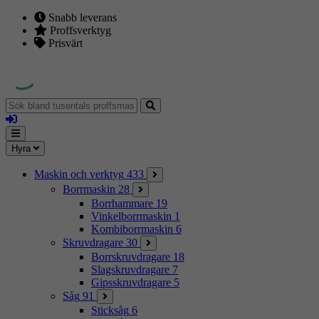
Snabb leverans
Proffsverktyg
Prisvärt
Sök
bland
Logga
tusentals
in
proffsmaskiner
Mina
Meny
Hyra
sidor
Maskin och verktyg
433
Borrmaskin
28
Borrhammare
19
Vinkelborrmaskin
1
Kombiborrmaskin
6
Skruvdragare
30
Borrskruvdragare
18
Slagskruvdragare
7
Gipsskruvdragare
5
Såg
91
Sticksåg
6