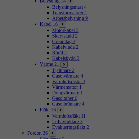
Belysning
14
Belysningsmast
4
Transformatorer
1
Arbetsbelysning
9
Kabel
16
Motorkabel
3
Skarvsladd
2
Grenuttag
3
Kabelvinda
2
Rörål
2
Kabelskydd
3
Värme
21
Tjältinare
2
Gasolvärmare
4
Varmluftspistol
3
Värmemattor
1
Doppvärmare
1
Gasoltuber
6
Gasolbrännare
4
Fläkt
16
Varmluftsfläkt
11
Luftavfuktare
3
Evakueringsfläkt
2
Fordon
36