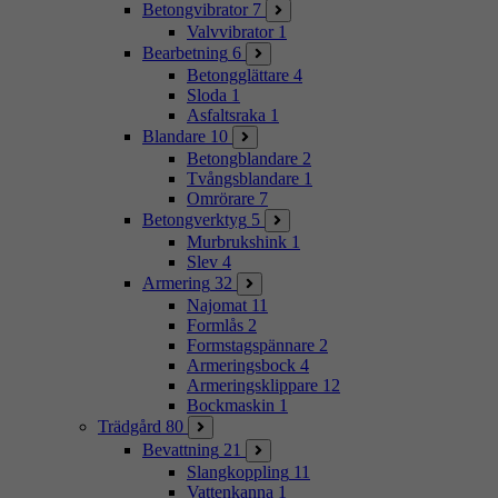
Betongvibrator
7
Valvvibrator
1
Bearbetning
6
Betongglättare
4
Sloda
1
Asfaltsraka
1
Blandare
10
Betongblandare
2
Tvångsblandare
1
Omrörare
7
Betongverktyg
5
Murbrukshink
1
Slev
4
Armering
32
Najomat
11
Formlås
2
Formstagspännare
2
Armeringsbock
4
Armeringsklippare
12
Bockmaskin
1
Trädgård
80
Bevattning
21
Slangkoppling
11
Vattenkanna
1