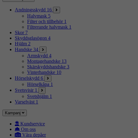
Andningsskydd
16
Halvmask
5
Filter och tillbehör
1
Filtrerande halvmask
1
Skor
7
Skyddsglasögon
4
Hjälm
2
Handske
34
Armskydd
4
Montagehandske
13
Skärskyddshandske
3
Vinterhandske
10
Hörselskydd
6
Hörselkåpa
1
Svetsvisir
1
Svetshjälm
1
Varselväst
1
Kampanj
Kundservice
Om oss
Våra depåer