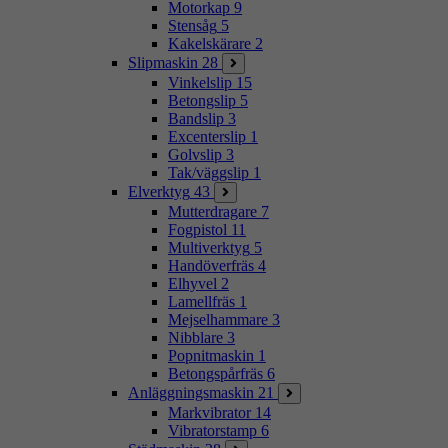
Motorkap
9
Stensåg
5
Kakelskärare
2
Slipmaskin
28
Vinkelslip
15
Betongslip
5
Bandslip
3
Excenterslip
1
Golvslip
3
Tak/väggslip
1
Elverktyg
43
Mutterdragare
7
Fogpistol
11
Multiverktyg
5
Handöverfräs
4
Elhyvel
2
Lamellfräs
1
Mejselhammare
3
Nibblare
3
Popnitmaskin
1
Betongspårfräs
6
Anläggningsmaskin
21
Markvibrator
14
Vibratorstamp
6