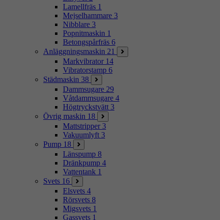
Lamellfräs
1
Mejselhammare
3
Nibblare
3
Popnitmaskin
1
Betongspårfräs
6
Anläggningsmaskin
21
Markvibrator
14
Vibratorstamp
6
Städmaskin
38
Dammsugare
29
Våtdammsugare
4
Högtryckstvätt
3
Övrig maskin
18
Mattstripper
3
Vakuumlyft
3
Pump
18
Länspump
8
Dränkpump
4
Vattentank
1
Svets
16
Elsvets
4
Rörsvets
8
Migsvets
1
Gassvets
1