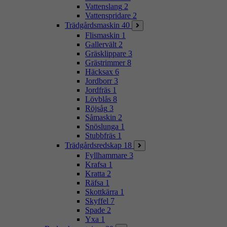
Vattenslang
2
Vattenspridare
2
Trädgårdsmaskin
40
Flismaskin
1
Gallervält
2
Gräsklippare
3
Grästrimmer
8
Häcksax
6
Jordborr
3
Jordfräs
1
Lövblås
8
Röjsåg
3
Såmaskin
2
Snöslunga
1
Stubbfräs
1
Trädgårdsredskap
18
Fyllhammare
3
Krafsa
1
Kratta
2
Räfsa
1
Skottkärra
1
Skyffel
7
Spade
2
Yxa
1