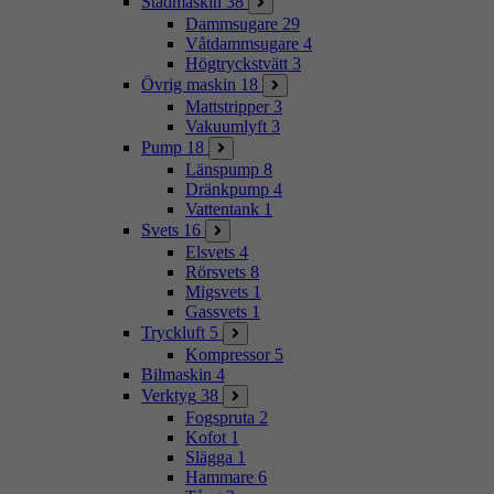
Städmaskin
38
Dammsugare
29
Våtdammsugare
4
Högtryckstvätt
3
Övrig maskin
18
Mattstripper
3
Vakuumlyft
3
Pump
18
Länspump
8
Dränkpump
4
Vattentank
1
Svets
16
Elsvets
4
Rörsvets
8
Migsvets
1
Gassvets
1
Tryckluft
5
Kompressor
5
Bilmaskin
4
Verktyg
38
Fogspruta
2
Kofot
1
Slägga
1
Hammare
6