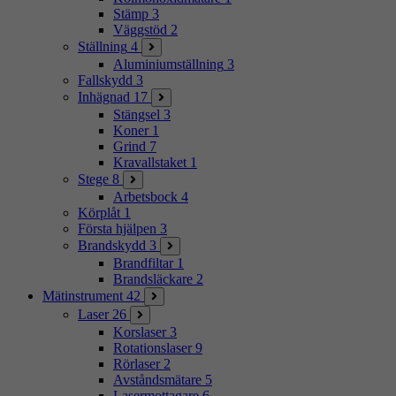
Stämp
3
Väggstöd
2
Ställning
4
Aluminiumställning
3
Fallskydd
3
Inhägnad
17
Stängsel
3
Koner
1
Grind
7
Kravallstaket
1
Stege
8
Arbetsbock
4
Körplåt
1
Första hjälpen
3
Brandskydd
3
Brandfiltar
1
Brandsläckare
2
Mätinstrument
42
Laser
26
Korslaser
3
Rotationslaser
9
Rörlaser
2
Avståndsmätare
5
Lasermottagare
6