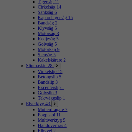
Tigersåg
11
Cirkelsåg
14
Sänksåg
6
Kap och gersåg
15
Bandsåg
2
Klyvsåg
5
Motorsåg
3
Kedjesåg
5
Golvsåg
5
Motorkap
9
Stensåg
5
Kakelskärare
2
Slipmaskin
28
Vinkelslip
15
Betongslip
5
Bandslip
3
Excenterslip
1
Golvslip
3
Tak/väggslip
1
Elverktyg
43
Mutterdragare
7
Fogpistol
11
Multiverktyg
5
Handöverfräs
4
Elhyvel
2