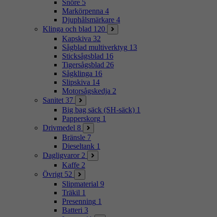
Snöre
5
Markörpenna
4
Djuphålsmärkare
4
Klinga och blad
120
Kapskiva
32
Sågblad multiverktyg
13
Sticksågsblad
16
Tigersågsblad
26
Sågklinga
16
Slipskiva
14
Motorsågskedja
2
Sanitet
37
Big bag säck (SH-säck)
1
Papperskorg
1
Drivmedel
8
Bränsle
7
Dieseltank
1
Dagligvaror
2
Kaffe
2
Övrigt
52
Slipmaterial
9
Träkil
1
Presenning
1
Batteri
3