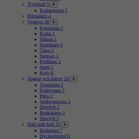
Tryckluft
5
Kompressor
5
Bilmaskin
4
Verktyg
38
Fogspruta
2
Kofot
1
Slägga
1
Hammare
6
Tång
2
Stensax
1
Profilsax
2
Spett
1
Kniv
8
Vagnar och kärror
20
Tegelpirra
2
Fodervagn
3
Pirra
2
Verktygsvagn
2
Dörrlyft
2
Brukskärra
1
Skivlyft
5
Häft spik bult
35
Bultpistol
7
Dyckertpistol
6