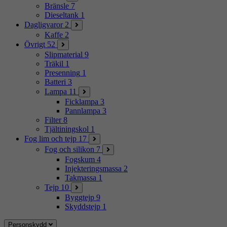
Bränsle
7
Dieseltank
1
Dagligvaror
2
Kaffe
2
Övrigt
52
Slipmaterial
9
Träkil
1
Presenning
1
Batteri
3
Lampa
11
Ficklampa
3
Pannlampa
3
Filter
8
Tjältiningskol
1
Fog lim och tejp
17
Fog och silikon
7
Fogskum
4
Injekteringsmassa
2
Takmassa
1
Tejp
10
Byggtejp
9
Skyddstejp
1
Personskydd