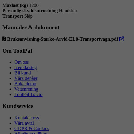
Maxlast (kg)
1200
Personlig skyddsutrustning
Handskar
Transport
Släp
Manualer & dokument
öppna
Bruksanvisning-Starke-Arvid-EL8-Transportvagn.pdf
i
ny
Om ToolPal
flik
Om oss
5 enkla steg
Bli kund
Våra depåer
Boka demo
Vattenrening
ToolPal To Go
Kundservice
Kontakta oss
Våra avtal
GDPR & Cookies
Allmänna villkor