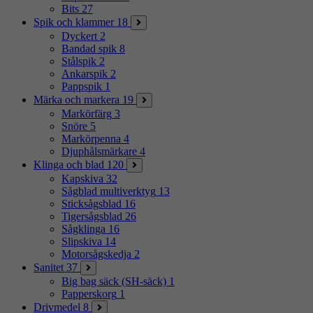
Bits
27
Spik och klammer
18
Dyckert
2
Bandad spik
8
Stålspik
2
Ankarspik
2
Pappspik
1
Märka och markera
19
Markörfärg
3
Snöre
5
Markörpenna
4
Djuphålsmärkare
4
Klinga och blad
120
Kapskiva
32
Sågblad multiverktyg
13
Sticksågsblad
16
Tigersågsblad
26
Sågklinga
16
Slipskiva
14
Motorsågskedja
2
Sanitet
37
Big bag säck (SH-säck)
1
Papperskorg
1
Drivmedel
8