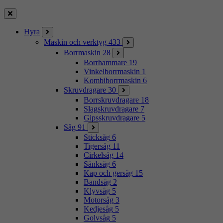
Stäng
Hyra
Maskin och verktyg
433
Borrmaskin
28
Borrhammare
19
Vinkelborrmaskin
1
Kombiborrmaskin
6
Skruvdragare
30
Borrskruvdragare
18
Slagskruvdragare
7
Gipsskruvdragare
5
Såg
91
Sticksåg
6
Tigersåg
11
Cirkelsåg
14
Sänksåg
6
Kap och gersåg
15
Bandsåg
2
Klyvsåg
5
Motorsåg
3
Kedjesåg
5
Golvsåg
5