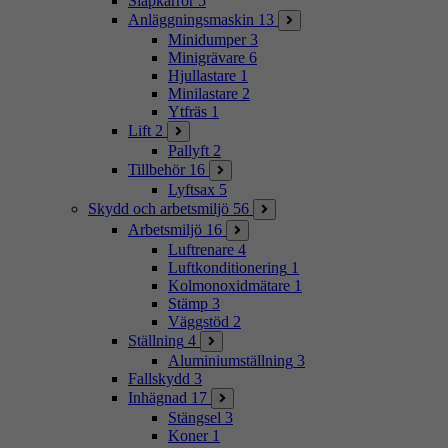
Släpkärror
5
Anläggningsmaskin
13
Minidumper
3
Minigrävare
6
Hjullastare
1
Minilastare
2
Ytfräs
1
Lift
2
Pallyft
2
Tillbehör
16
Lyftsax
5
Skydd och arbetsmiljö
56
Arbetsmiljö
16
Luftrenare
4
Luftkonditionering
1
Kolmonoxidmätare
1
Stämp
3
Väggstöd
2
Ställning
4
Aluminiumställning
3
Fallskydd
3
Inhägnad
17
Stängsel
3
Koner
1