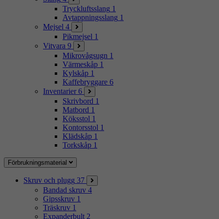
Tryckluftsslang
1
Avtappningsslang
1
Mejsel
4
Pikmejsel
1
Vitvara
9
Mikrovågsugn
1
Värmeskåp
1
Kylskåp
1
Kaffebryggare
6
Inventarier
6
Skrivbord
1
Matbord
1
Köksstol
1
Kontorsstol
1
Klädskåp
1
Torkskåp
1
Förbrukningsmaterial
Skruv och plugg
37
Bandad skruv
4
Gipsskruv
1
Träskruv
1
Expanderbult
2