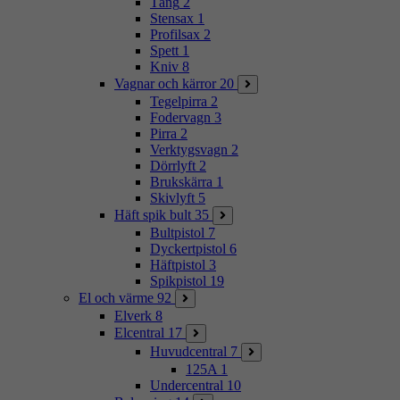
Tång
2
Stensax
1
Profilsax
2
Spett
1
Kniv
8
Vagnar och kärror
20
Tegelpirra
2
Fodervagn
3
Pirra
2
Verktygsvagn
2
Dörrlyft
2
Brukskärra
1
Skivlyft
5
Häft spik bult
35
Bultpistol
7
Dyckertpistol
6
Häftpistol
3
Spikpistol
19
El och värme
92
Elverk
8
Elcentral
17
Huvudcentral
7
125A
1
Undercentral
10