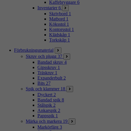
Kaffebryggare
6
Inventarier
6
Skrivbord
1
Matbord
1
Köksstol
1
Kontorsstol
1
Klädskåp
1
Torkskåp
1
Förbrukningsmaterial
Skruv och plugg
37
Bandad skruv
4
Gipsskruv
1
Träskruv
1
Expanderbult
2
Bits
27
Spik och klammer
18
Dyckert
2
Bandad spik
8
Stålspik
2
Ankarspik
2
Pappspik
1
Märka och markera
19
Markörfärg
3