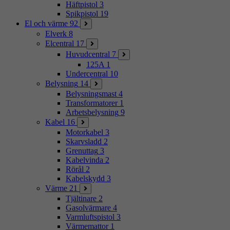
Häftpistol
3
Spikpistol
19
El och värme
92
Elverk
8
Elcentral
17
Huvudcentral
7
125A
1
Undercentral
10
Belysning
14
Belysningsmast
4
Transformatorer
1
Arbetsbelysning
9
Kabel
16
Motorkabel
3
Skarvsladd
2
Grenuttag
3
Kabelvinda
2
Rörål
2
Kabelskydd
3
Värme
21
Tjältinare
2
Gasolvärmare
4
Varmluftspistol
3
Värmemattor
1