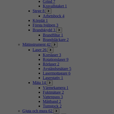
Grind
7
Kravallstaket
1
Stege
8
Arbetsbock
4
Körplåt
1
Första hjälpen
3
Brandskydd
3
Brandfiltar
1
Brandsläckare
2
Mätinstrument
42
Laser
26
Korslaser
3
Rotationslaser
9
Rörlaser
2
Avståndsmätare
5
Lasermottagare
6
Laserstativ
1
Mäta
14
Värmekamera
1
Fuktmätare
2
Vattenpass
3
Måttband
2
Tumstock
2
Gjuta och mura
62