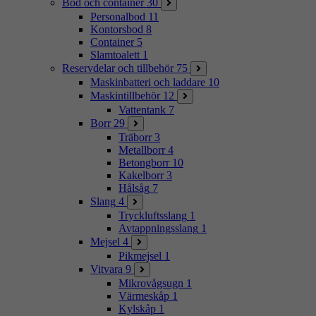
Bod och container
30
Personalbod
11
Kontorsbod
8
Container
5
Slamtoalett
1
Reservdelar och tillbehör
75
Maskinbatteri och laddare
10
Maskintillbehör
12
Vattentank
7
Borr
29
Träborr
3
Metallborr
4
Betongborr
10
Kakelborr
3
Hålsåg
7
Slang
4
Tryckluftsslang
1
Avtappningsslang
1
Mejsel
4
Pikmejsel
1
Vitvara
9
Mikrovågsugn
1
Värmeskåp
1
Kylskåp
1