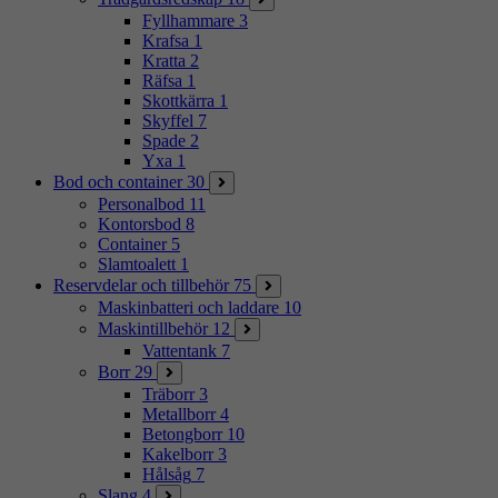
Fyllhammare
3
Krafsa
1
Kratta
2
Räfsa
1
Skottkärra
1
Skyffel
7
Spade
2
Yxa
1
Bod och container
30
Personalbod
11
Kontorsbod
8
Container
5
Slamtoalett
1
Reservdelar och tillbehör
75
Maskinbatteri och laddare
10
Maskintillbehör
12
Vattentank
7
Borr
29
Träborr
3
Metallborr
4
Betongborr
10
Kakelborr
3
Hålsåg
7
Slang
4