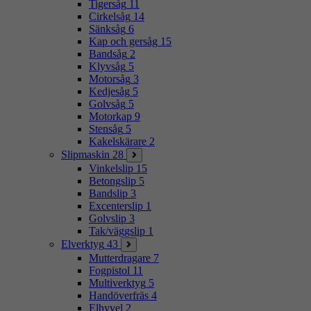
Tigersåg
11
Cirkelsåg
14
Sänksåg
6
Kap och gersåg
15
Bandsåg
2
Klyvsåg
5
Motorsåg
3
Kedjesåg
5
Golvsåg
5
Motorkap
9
Stensåg
5
Kakelskärare
2
Slipmaskin
28
Vinkelslip
15
Betongslip
5
Bandslip
3
Excenterslip
1
Golvslip
3
Tak/väggslip
1
Elverktyg
43
Mutterdragare
7
Fogpistol
11
Multiverktyg
5
Handöverfräs
4
Elhyvel
2