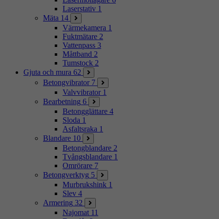
Laserstativ
1
Mäta
14
Värmekamera
1
Fuktmätare
2
Vattenpass
3
Måttband
2
Tumstock
2
Gjuta och mura
62
Betongvibrator
7
Valvvibrator
1
Bearbetning
6
Betongglättare
4
Sloda
1
Asfaltsraka
1
Blandare
10
Betongblandare
2
Tvångsblandare
1
Omrörare
7
Betongverktyg
5
Murbrukshink
1
Slev
4
Armering
32
Najomat
11