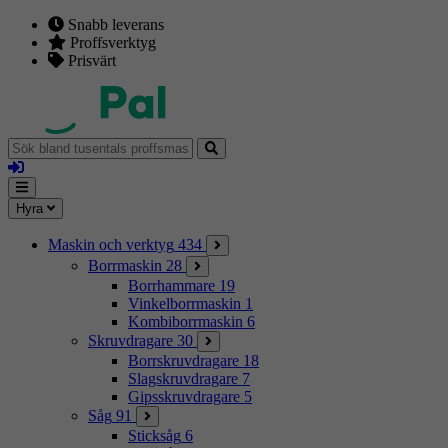
Snabb leverans
Proffsverktyg
Prisvärt
Sök
bland
Logga
tusentals
in
proffsmaskiner
Mina
Meny
Hyra
sidor
Maskin och verktyg
434
Borrmaskin
28
Borrhammare
19
Vinkelborrmaskin
1
Kombiborrmaskin
6
Skruvdragare
30
Borrskruvdragare
18
Slagskruvdragare
7
Gipsskruvdragare
5
Såg
91
Sticksåg
6