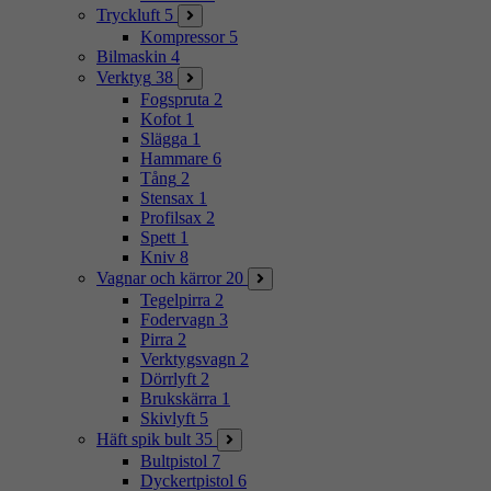
Tryckluft
5
Kompressor
5
Bilmaskin
4
Verktyg
38
Fogspruta
2
Kofot
1
Slägga
1
Hammare
6
Tång
2
Stensax
1
Profilsax
2
Spett
1
Kniv
8
Vagnar och kärror
20
Tegelpirra
2
Fodervagn
3
Pirra
2
Verktygsvagn
2
Dörrlyft
2
Brukskärra
1
Skivlyft
5
Häft spik bult
35
Bultpistol
7
Dyckertpistol
6