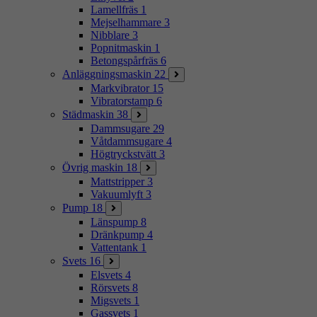
Lamellfräs
1
Mejselhammare
3
Nibblare
3
Popnitmaskin
1
Betongspårfräs
6
Anläggningsmaskin
22
Markvibrator
15
Vibratorstamp
6
Städmaskin
38
Dammsugare
29
Våtdammsugare
4
Högtryckstvätt
3
Övrig maskin
18
Mattstripper
3
Vakuumlyft
3
Pump
18
Länspump
8
Dränkpump
4
Vattentank
1
Svets
16
Elsvets
4
Rörsvets
8
Migsvets
1
Gassvets
1