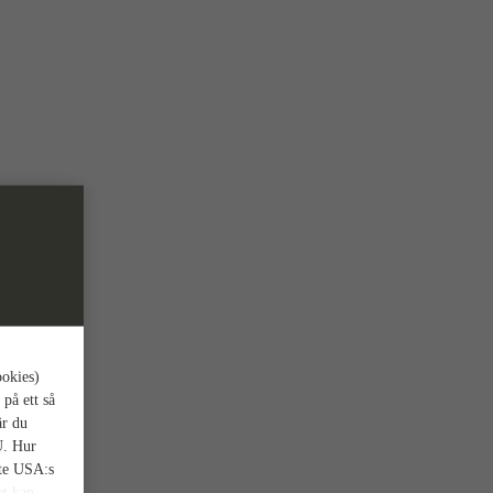
ookies)
 på ett så
är du
U. Hur
nte USA:s
et kan