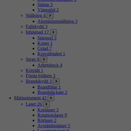
Stämp
3
Väggstöd
2
Ställning
4
Aluminiumställning
3
Fallskydd
3
Inhägnad
17
Stängsel
3
Koner
1
Grind
7
Kravallstaket
1
Stege
8
Arbetsbock
4
Körplåt
1
Första hjälpen
3
Brandskydd
3
Brandfiltar
1
Brandsläckare
2
Mätinstrument
42
Laser
26
Korslaser
3
Rotationslaser
9
Rörlaser
2
Avståndsmätare
5
Lasermottagare
6