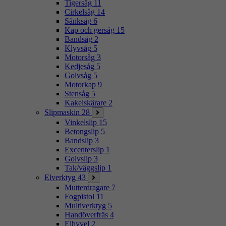
Tigersåg
11
Cirkelsåg
14
Sänksåg
6
Kap och gersåg
15
Bandsåg
2
Klyvsåg
5
Motorsåg
3
Kedjesåg
5
Golvsåg
5
Motorkap
9
Stensåg
5
Kakelskärare
2
Slipmaskin
28
Vinkelslip
15
Betongslip
5
Bandslip
3
Excenterslip
1
Golvslip
3
Tak/väggslip
1
Elverktyg
43
Mutterdragare
7
Fogpistol
11
Multiverktyg
5
Handöverfräs
4
Elhyvel
2