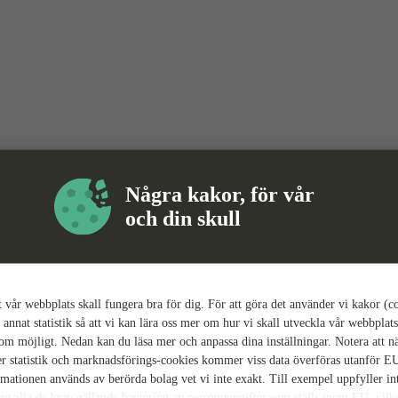
Några kakor, för vår
och din skull
tt vår webbplats skall fungera bra för dig. För att göra det använder vi kakor (c
 annat statistik så att vi kan lära oss mer om hur vi skall utveckla vår webbplats
som möjligt. Nedan kan du läsa mer och anpassa dina inställningar. Notera att n
r statistik och marknadsförings-cookies kommer viss data överföras utanför E
rmationen används av berörda bolag vet vi inte exakt. Till exempel uppfyller i
ing alla de krav gällande hantering av personuppgifter som ställs inom EU, vilk