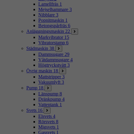
Lamellfräs
1
Mejselhammare
3
Nibblare
3
Popnitmaskin
1
Betongspårfräs
6
Anläggningsmaskin
22
Markvibrator
15
Vibratorstamp
6
Städmaskin
38
Dammsugare
29
Våtdammsugare
4
Högtryckstvätt
3
Övrig maskin
18
Mattstripper
3
Vakuumlyft
3
Pump
18
Länspump
8
Dränkpump
4
Vattentank
1
Svets
16
Elsvets
4
Rörsvets
8
Migsvets
1
Gassvets
1