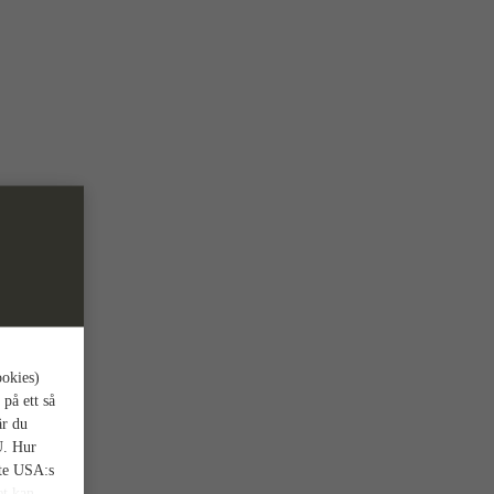
ookies)
 på ett så
är du
U. Hur
nte USA:s
et kan