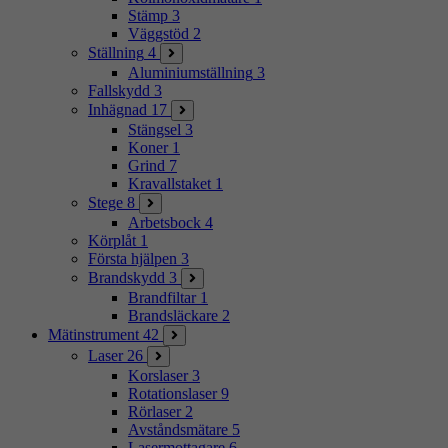
Stämp
3
Väggstöd
2
Ställning
4
Aluminiumställning
3
Fallskydd
3
Inhägnad
17
Stängsel
3
Koner
1
Grind
7
Kravallstaket
1
Stege
8
Arbetsbock
4
Körplåt
1
Första hjälpen
3
Brandskydd
3
Brandfiltar
1
Brandsläckare
2
Mätinstrument
42
Laser
26
Korslaser
3
Rotationslaser
9
Rörlaser
2
Avståndsmätare
5
Lasermottagare
6