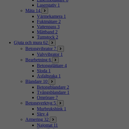
Laserstativ
1
Mäta
14
Värmekamera
1
Fuktmätare
2
Vattenpass
3
Måttband
2
Tumstock
2
Gjuta och mura
62
Betongvibrator
7
Valvvibrator
1
Bearbetning
6
Betongglättare
4
Sloda
1
Asfaltsraka
1
Blandare
10
Betongblandare
2
Tvångsblandare
1
Omrörare
7
Betongverktyg
5
Murbrukshink
1
Slev
4
Armering
32
Najomat
11