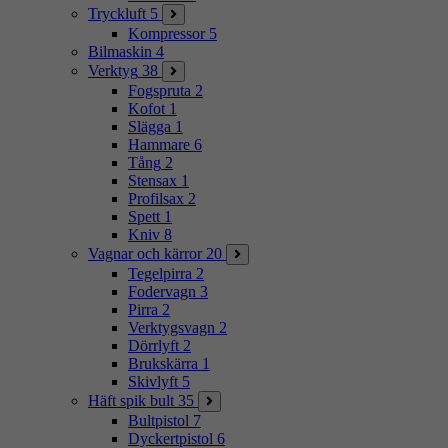
Tryckluft
5
Kompressor
5
Bilmaskin
4
Verktyg
38
Fogspruta
2
Kofot
1
Slägga
1
Hammare
6
Tång
2
Stensax
1
Profilsax
2
Spett
1
Kniv
8
Vagnar och kärror
20
Tegelpirra
2
Fodervagn
3
Pirra
2
Verktygsvagn
2
Dörrlyft
2
Brukskärra
1
Skivlyft
5
Häft spik bult
35
Bultpistol
7
Dyckertpistol
6