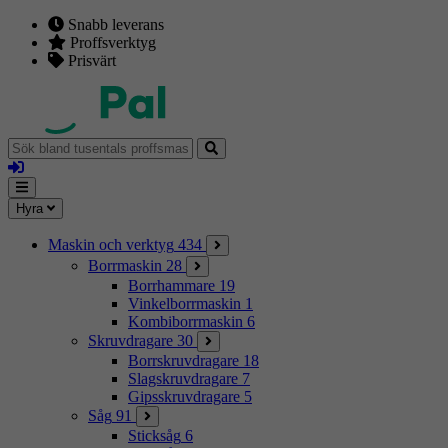
Snabb leverans
Proffsverktyg
Prisvärt
Sök
bland
Logga
tusentals
in
proffsmaskiner
Mina
Meny
Hyra
sidor
Maskin och verktyg
434
Borrmaskin
28
Borrhammare
19
Vinkelborrmaskin
1
Kombiborrmaskin
6
Skruvdragare
30
Borrskruvdragare
18
Slagskruvdragare
7
Gipsskruvdragare
5
Såg
91
Sticksåg
6