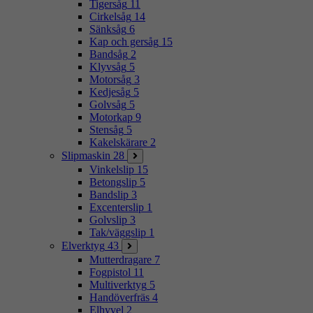
Tigersåg
11
Cirkelsåg
14
Sänksåg
6
Kap och gersåg
15
Bandsåg
2
Klyvsåg
5
Motorsåg
3
Kedjesåg
5
Golvsåg
5
Motorkap
9
Stensåg
5
Kakelskärare
2
Slipmaskin
28
Vinkelslip
15
Betongslip
5
Bandslip
3
Excenterslip
1
Golvslip
3
Tak/väggslip
1
Elverktyg
43
Mutterdragare
7
Fogpistol
11
Multiverktyg
5
Handöverfräs
4
Elhyvel
2