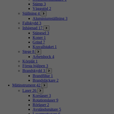
Stämp
3
Väggstöd
2
Ställning
4
Aluminiumställning
3
Fallskydd
3
Inhägnad
17
Stängsel
3
Koner
1
Grind
7
Kravallstaket
1
Stege
8
Arbetsbock
4
Körplåt
1
Första hjälpen
3
Brandskydd
3
Brandfiltar
1
Brandsläckare
2
Mätinstrument
42
Laser
26
Korslaser
3
Rotationslaser
9
Rörlaser
2
Avståndsmätare
5
Lasermottagare
6