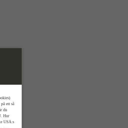
ookies)
 på ett så
är du
U. Hur
nte USA:s
et kan