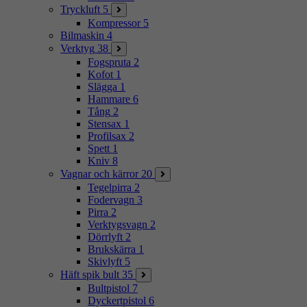
Tryckluft
5
Kompressor
5
Bilmaskin
4
Verktyg
38
Fogspruta
2
Kofot
1
Slägga
1
Hammare
6
Tång
2
Stensax
1
Profilsax
2
Spett
1
Kniv
8
Vagnar och kärror
20
Tegelpirra
2
Fodervagn
3
Pirra
2
Verktygsvagn
2
Dörrlyft
2
Brukskärra
1
Skivlyft
5
Häft spik bult
35
Bultpistol
7
Dyckertpistol
6