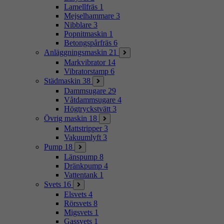
Lamellfräs
1
Mejselhammare
3
Nibblare
3
Popnitmaskin
1
Betongspårfräs
6
Anläggningsmaskin
21
Markvibrator
14
Vibratorstamp
6
Städmaskin
38
Dammsugare
29
Våtdammsugare
4
Högtryckstvätt
3
Övrig maskin
18
Mattstripper
3
Vakuumlyft
3
Pump
18
Länspump
8
Dränkpump
4
Vattentank
1
Svets
16
Elsvets
4
Rörsvets
8
Migsvets
1
Gassvets
1