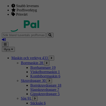
Snabb leverans
Proffsverktyg
Prisvärt
Sök
bland
Logga
tusentals
in
proffsmaskiner
Mina
Meny
Hyra
sidor
Maskin och verktyg
433
Borrmaskin
28
Borrhammare
19
Vinkelborrmaskin
1
Kombiborrmaskin
6
Skruvdragare
30
Borrskruvdragare
18
Slagskruvdragare
7
Gipsskruvdragare
5
Såg
91
Sticksåg
6