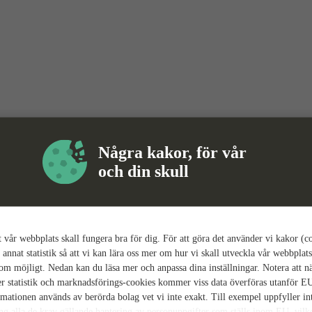
Några kakor, för vår
och din skull
tt vår webbplats skall fungera bra för dig. För att göra det använder vi kakor (c
 annat statistik så att vi kan lära oss mer om hur vi skall utveckla vår webbplats
som möjligt. Nedan kan du läsa mer och anpassa dina inställningar. Notera att n
r statistik och marknadsförings-cookies kommer viss data överföras utanför E
rmationen används av berörda bolag vet vi inte exakt. Till exempel uppfyller i
ing alla de krav gällande hantering av personuppgifter som ställs inom EU, vilk