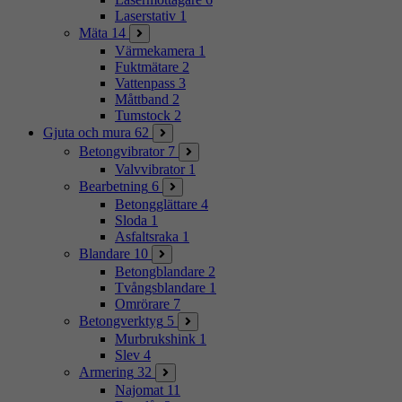
Laserstativ
1
Mäta
14
Värmekamera
1
Fuktmätare
2
Vattenpass
3
Måttband
2
Tumstock
2
Gjuta och mura
62
Betongvibrator
7
Valvvibrator
1
Bearbetning
6
Betongglättare
4
Sloda
1
Asfaltsraka
1
Blandare
10
Betongblandare
2
Tvångsblandare
1
Omrörare
7
Betongverktyg
5
Murbrukshink
1
Slev
4
Armering
32
Najomat
11