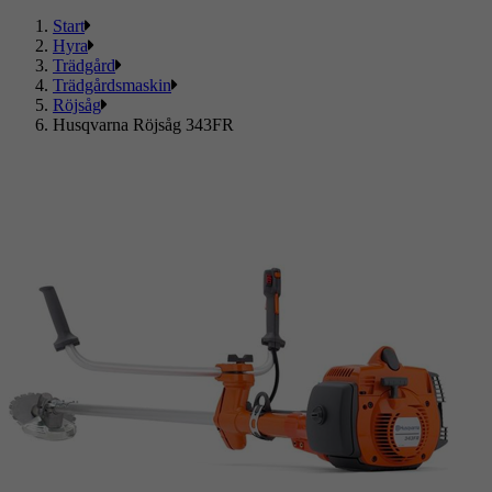
Start
Hyra
Trädgård
Trädgårdsmaskin
Röjsåg
Husqvarna Röjsåg 343FR