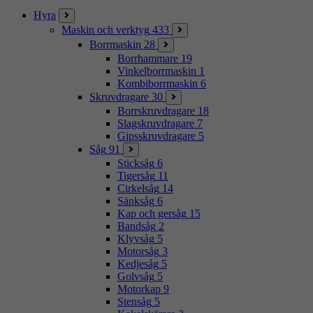
Hyra
Maskin och verktyg
433
Borrmaskin
28
Borrhammare
19
Vinkelborrmaskin
1
Kombiborrmaskin
6
Skruvdragare
30
Borrskruvdragare
18
Slagskruvdragare
7
Gipsskruvdragare
5
Såg
91
Sticksåg
6
Tigersåg
11
Cirkelsåg
14
Sänksåg
6
Kap och gersåg
15
Bandsåg
2
Klyvsåg
5
Motorsåg
3
Kedjesåg
5
Golvsåg
5
Motorkap
9
Stensåg
5