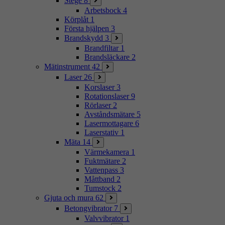
Stege
8
Arbetsbock
4
Körplåt
1
Första hjälpen
3
Brandskydd
3
Brandfiltar
1
Brandsläckare
2
Mätinstrument
42
Laser
26
Korslaser
3
Rotationslaser
9
Rörlaser
2
Avståndsmätare
5
Lasermottagare
6
Laserstativ
1
Mäta
14
Värmekamera
1
Fuktmätare
2
Vattenpass
3
Måttband
2
Tumstock
2
Gjuta och mura
62
Betongvibrator
7
Valvvibrator
1