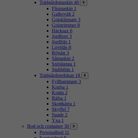
Trädgårdsmaskin
40
Flismaskin
1
Gallervält
2
Gräsklippare
3
Grästrimmer
8
Häcksax
6
Jordborr
3
Jordfräs
1
Lövblås
8
Röjsåg
3
Såmaskin
2
Snöslunga
1
Stubbfräs
1
Trädgårdsredskap
18
Fyllhammare
3
Krafsa
1
Kratta
2
Räfsa
1
Skottkärra
1
Skyffel
7
Spade
2
Yxa
1
Bod och container
30
Personalbod
11
Kontorsbod
8