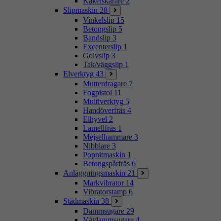
Kakelskärare
2
Slipmaskin
28
Vinkelslip
15
Betongslip
5
Bandslip
3
Excenterslip
1
Golvslip
3
Tak/väggslip
1
Elverktyg
43
Mutterdragare
7
Fogpistol
11
Multiverktyg
5
Handöverfräs
4
Elhyvel
2
Lamellfräs
1
Mejselhammare
3
Nibblare
3
Popnitmaskin
1
Betongspårfräs
6
Anläggningsmaskin
21
Markvibrator
14
Vibratorstamp
6
Städmaskin
38
Dammsugare
29
Våtdammsugare
4