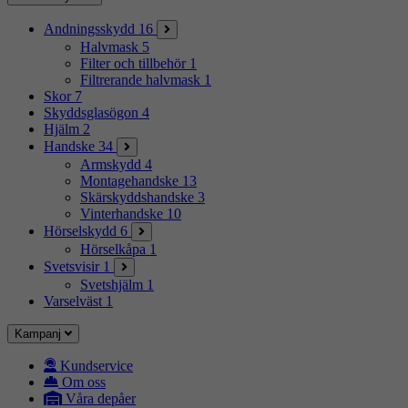
Andningsskydd
16
Halvmask
5
Filter och tillbehör
1
Filtrerande halvmask
1
Skor
7
Skyddsglasögon
4
Hjälm
2
Handske
34
Armskydd
4
Montagehandske
13
Skärskyddshandske
3
Vinterhandske
10
Hörselskydd
6
Hörselkåpa
1
Svetsvisir
1
Svetshjälm
1
Varselväst
1
Kampanj
Kundservice
Om oss
Våra depåer