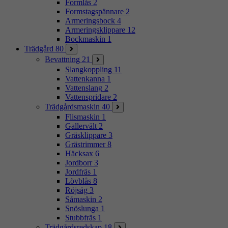
Formlås
2
Formstagspännare
2
Armeringsbock
4
Armeringsklippare
12
Bockmaskin
1
Trädgård
80
Bevattning
21
Slangkoppling
11
Vattenkanna
1
Vattenslang
2
Vattenspridare
2
Trädgårdsmaskin
40
Flismaskin
1
Gallervält
2
Gräsklippare
3
Grästrimmer
8
Häcksax
6
Jordborr
3
Jordfräs
1
Lövblås
8
Röjsåg
3
Såmaskin
2
Snöslunga
1
Stubbfräs
1
Trädgårdsredskap
18