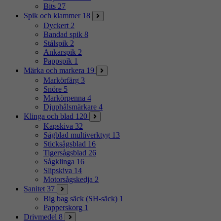
Bits
27
Spik och klammer
18
Dyckert
2
Bandad spik
8
Stålspik
2
Ankarspik
2
Pappspik
1
Märka och markera
19
Markörfärg
3
Snöre
5
Markörpenna
4
Djuphålsmärkare
4
Klinga och blad
120
Kapskiva
32
Sågblad multiverktyg
13
Sticksågsblad
16
Tigersågsblad
26
Sågklinga
16
Slipskiva
14
Motorsågskedja
2
Sanitet
37
Big bag säck (SH-säck)
1
Papperskorg
1
Drivmedel
8