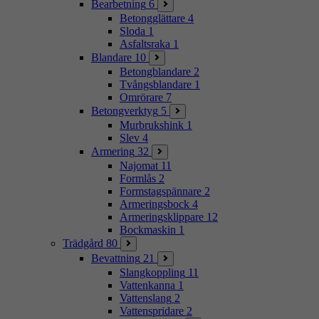
Bearbetning
6
Betongglättare
4
Sloda
1
Asfaltsraka
1
Blandare
10
Betongblandare
2
Tvångsblandare
1
Omrörare
7
Betongverktyg
5
Murbrukshink
1
Slev
4
Armering
32
Najomat
11
Formlås
2
Formstagspännare
2
Armeringsbock
4
Armeringsklippare
12
Bockmaskin
1
Trädgård
80
Bevattning
21
Slangkoppling
11
Vattenkanna
1
Vattenslang
2
Vattenspridare
2