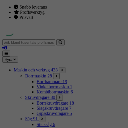
Snabb leverans
Proffsverktyg
Prisvärt
Sök
bland
Logga
tusentals
in
proffsmaskiner
Mina
Meny
Hyra
sidor
Maskin och verktyg
433
Borrmaskin
28
Borrhammare
19
Vinkelborrmaskin
1
Kombiborrmaskin
6
Skruvdragare
30
Borrskruvdragare
18
Slagskruvdragare
7
Gipsskruvdragare
5
Såg
91
Sticksåg
6