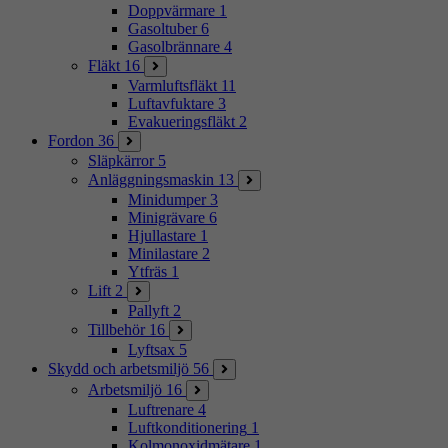
Doppvärmare
1
Gasoltuber
6
Gasolbrännare
4
Fläkt
16
Varmluftsfläkt
11
Luftavfuktare
3
Evakueringsfläkt
2
Fordon
36
Släpkärror
5
Anläggningsmaskin
13
Minidumper
3
Minigrävare
6
Hjullastare
1
Minilastare
2
Ytfräs
1
Lift
2
Pallyft
2
Tillbehör
16
Lyftsax
5
Skydd och arbetsmiljö
56
Arbetsmiljö
16
Luftrenare
4
Luftkonditionering
1
Kolmonoxidmätare
1