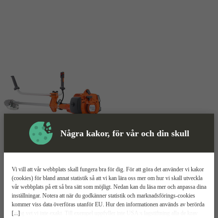
Några kakor, för vår och din skull
Skyddsutrustning
Vi vill att vår webbplats skall fungera bra för dig. För att göra det använder vi kakor
Röjsåg
Mer information
(cookies) för bland annat statistik så att vi kan lära oss mer om hur vi skall utveckla
vår webbplats på ett så bra sätt som möjligt. Nedan kan du läsa mer och anpassa dina
inställningar. Notera att när du godkänner statistik och marknadsförings-cookies
Husqvarna 343FR
kommer viss data överföras utanför EU. Hur den informationen används av berörda
[...]
bolag vet vi inte exakt. Till exempel uppfyller inte USA:s lagstiftning alla de krav