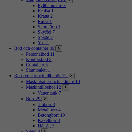
Fyllhammare
3
Krafsa
1
Kratta
2
Räfsa
1
Skottkärra
1
Skyffel
7
Spade
2
Yxa
1
Bod och container
30
Personalbod
11
Kontorsbod
8
Container
5
Slamtoalett
1
Reservdelar och tillbehör
75
Maskinbatteri och laddare
10
Maskintillbehör
12
Vattentank
7
Borr
29
Träborr
3
Metallborr
4
Betongborr
10
Kakelborr
3
Hålsåg
7
Slang
4