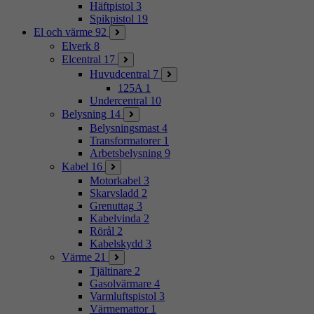
Häftpistol
3
Spikpistol
19
El och värme
92
Elverk
8
Elcentral
17
Huvudcentral
7
125A
1
Undercentral
10
Belysning
14
Belysningsmast
4
Transformatorer
1
Arbetsbelysning
9
Kabel
16
Motorkabel
3
Skarvsladd
2
Grenuttag
3
Kabelvinda
2
Rörål
2
Kabelskydd
3
Värme
21
Tjältinare
2
Gasolvärmare
4
Varmluftspistol
3
Värmemattor
1