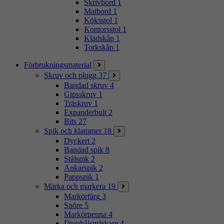
Skrivbord
1
Matbord
1
Köksstol
1
Kontorsstol
1
Klädskåp
1
Torkskåp
1
Förbrukningsmaterial
Skruv och plugg
37
Bandad skruv
4
Gipsskruv
1
Träskruv
1
Expanderbult
2
Bits
27
Spik och klammer
18
Dyckert
2
Bandad spik
8
Stålspik
2
Ankarspik
2
Pappspik
1
Märka och markera
19
Markörfärg
3
Snöre
5
Markörpenna
4
Djuphålsmärkare
4