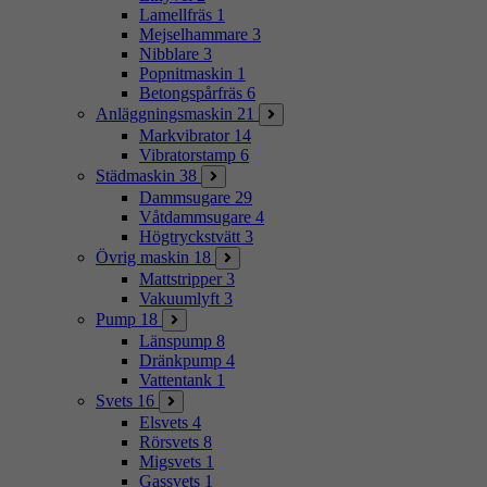
Lamellfräs
1
Mejselhammare
3
Nibblare
3
Popnitmaskin
1
Betongspårfräs
6
Anläggningsmaskin
21
Markvibrator
14
Vibratorstamp
6
Städmaskin
38
Dammsugare
29
Våtdammsugare
4
Högtryckstvätt
3
Övrig maskin
18
Mattstripper
3
Vakuumlyft
3
Pump
18
Länspump
8
Dränkpump
4
Vattentank
1
Svets
16
Elsvets
4
Rörsvets
8
Migsvets
1
Gassvets
1