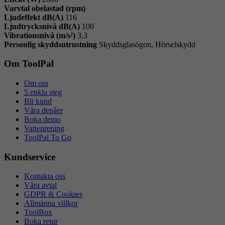
Varvtal obelastad (rpm)
Ljudeffekt dB(A)
116
Ljudtrycksnivå dB(A)
100
Vibrationsnivå (m/s²)
3,3
Personlig skyddsutrustning
Skyddsglasögon, Hörselskydd
Om ToolPal
Om oss
5 enkla steg
Bli kund
Våra depåer
Boka demo
Vattenrening
ToolPal To Go
Kundservice
Kontakta oss
Våra avtal
GDPR & Cookies
Allmänna villkor
ToolBox
Boka retur