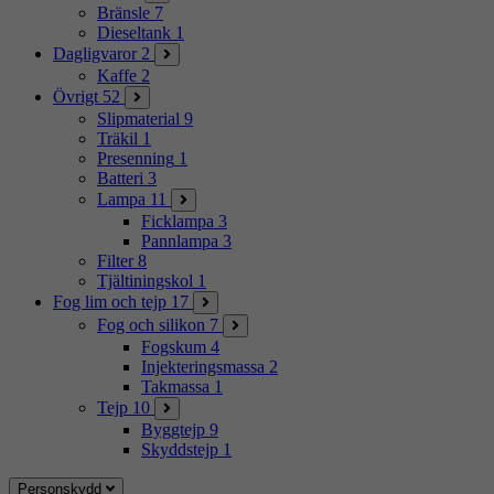
Bränsle
7
Dieseltank
1
Dagligvaror
2
Kaffe
2
Övrigt
52
Slipmaterial
9
Träkil
1
Presenning
1
Batteri
3
Lampa
11
Ficklampa
3
Pannlampa
3
Filter
8
Tjältiningskol
1
Fog lim och tejp
17
Fog och silikon
7
Fogskum
4
Injekteringsmassa
2
Takmassa
1
Tejp
10
Byggtejp
9
Skyddstejp
1
Personskydd