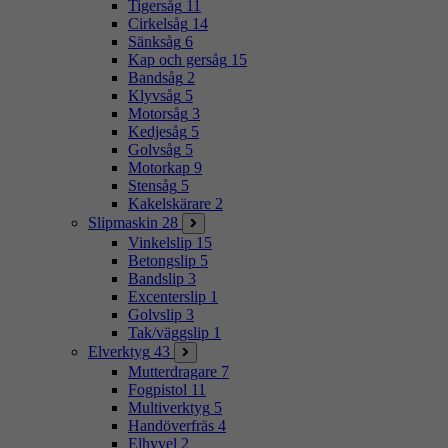
Tigersåg
11
Cirkelsåg
14
Sänksåg
6
Kap och gersåg
15
Bandsåg
2
Klyvsåg
5
Motorsåg
3
Kedjesåg
5
Golvsåg
5
Motorkap
9
Stensåg
5
Kakelskärare
2
Slipmaskin
28
Vinkelslip
15
Betongslip
5
Bandslip
3
Excenterslip
1
Golvslip
3
Tak/väggslip
1
Elverktyg
43
Mutterdragare
7
Fogpistol
11
Multiverktyg
5
Handöverfräs
4
Elhyvel
2