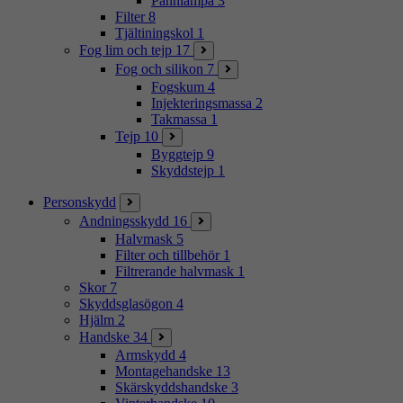
Pannlampa
3
Filter
8
Tjältiningskol
1
Fog lim och tejp
17
Fog och silikon
7
Fogskum
4
Injekteringsmassa
2
Takmassa
1
Tejp
10
Byggtejp
9
Skyddstejp
1
Personskydd
Andningsskydd
16
Halvmask
5
Filter och tillbehör
1
Filtrerande halvmask
1
Skor
7
Skyddsglasögon
4
Hjälm
2
Handske
34
Armskydd
4
Montagehandske
13
Skärskyddshandske
3