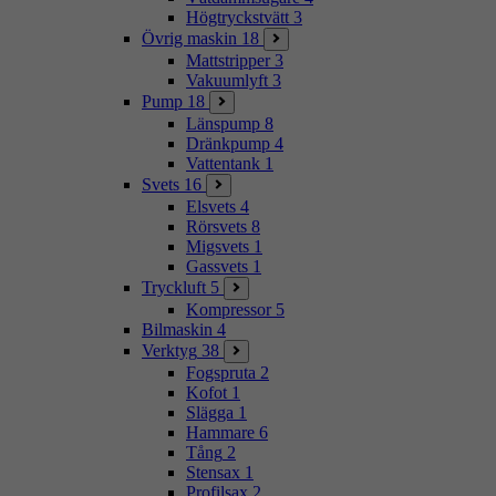
Högtryckstvätt
3
Övrig maskin
18
Mattstripper
3
Vakuumlyft
3
Pump
18
Länspump
8
Dränkpump
4
Vattentank
1
Svets
16
Elsvets
4
Rörsvets
8
Migsvets
1
Gassvets
1
Tryckluft
5
Kompressor
5
Bilmaskin
4
Verktyg
38
Fogspruta
2
Kofot
1
Slägga
1
Hammare
6
Tång
2
Stensax
1
Profilsax
2