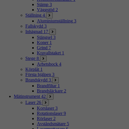
Stämp
3
Väggstöd
2
Ställning
4
Aluminiumställning
3
Fallskydd
3
Inhägnad
17
Stängsel
3
Koner
1
Grind
7
Kravallstaket
1
Stege
8
Arbetsbock
4
Körplåt
1
Första hjälpen
3
Brandskydd
3
Brandfiltar
1
Brandsläckare
2
Mätinstrument
42
Laser
26
Korslaser
3
Rotationslaser
9
Rörlaser
2
Avståndsmätare
5
Lasermottagare
6