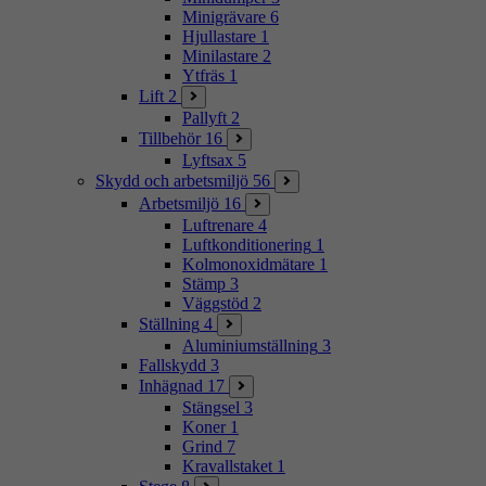
Minigrävare
6
Hjullastare
1
Minilastare
2
Ytfräs
1
Lift
2
Pallyft
2
Tillbehör
16
Lyftsax
5
Skydd och arbetsmiljö
56
Arbetsmiljö
16
Luftrenare
4
Luftkonditionering
1
Kolmonoxidmätare
1
Stämp
3
Väggstöd
2
Ställning
4
Aluminiumställning
3
Fallskydd
3
Inhägnad
17
Stängsel
3
Koner
1
Grind
7
Kravallstaket
1