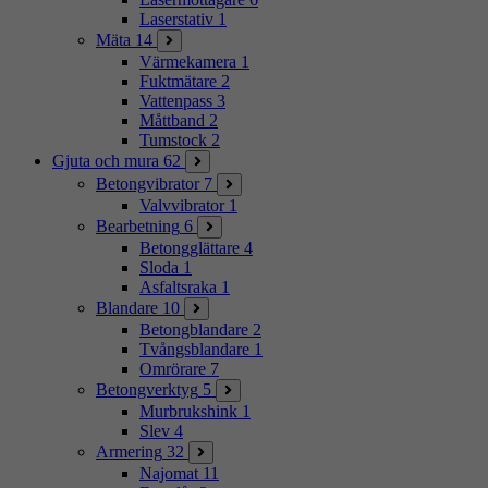
Laserstativ
1
Mäta
14
Värmekamera
1
Fuktmätare
2
Vattenpass
3
Måttband
2
Tumstock
2
Gjuta och mura
62
Betongvibrator
7
Valvvibrator
1
Bearbetning
6
Betongglättare
4
Sloda
1
Asfaltsraka
1
Blandare
10
Betongblandare
2
Tvångsblandare
1
Omrörare
7
Betongverktyg
5
Murbrukshink
1
Slev
4
Armering
32
Najomat
11