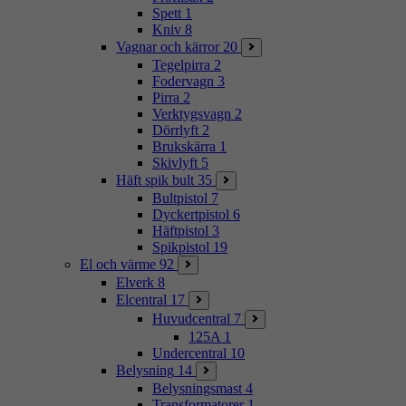
Spett
1
Kniv
8
Vagnar och kärror
20
Tegelpirra
2
Fodervagn
3
Pirra
2
Verktygsvagn
2
Dörrlyft
2
Brukskärra
1
Skivlyft
5
Häft spik bult
35
Bultpistol
7
Dyckertpistol
6
Häftpistol
3
Spikpistol
19
El och värme
92
Elverk
8
Elcentral
17
Huvudcentral
7
125A
1
Undercentral
10
Belysning
14
Belysningsmast
4
Transformatorer
1