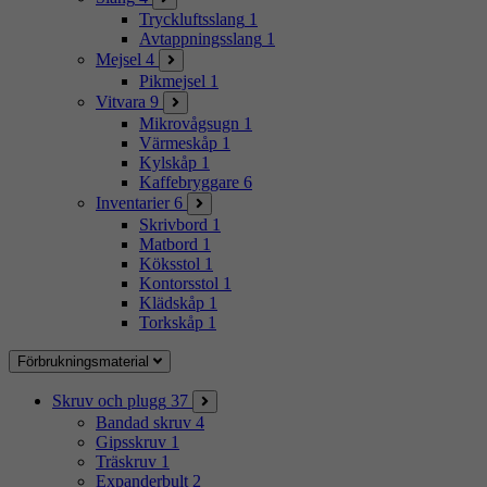
Tryckluftsslang
1
Avtappningsslang
1
Mejsel
4
Pikmejsel
1
Vitvara
9
Mikrovågsugn
1
Värmeskåp
1
Kylskåp
1
Kaffebryggare
6
Inventarier
6
Skrivbord
1
Matbord
1
Köksstol
1
Kontorsstol
1
Klädskåp
1
Torkskåp
1
Förbrukningsmaterial
Skruv och plugg
37
Bandad skruv
4
Gipsskruv
1
Träskruv
1
Expanderbult
2