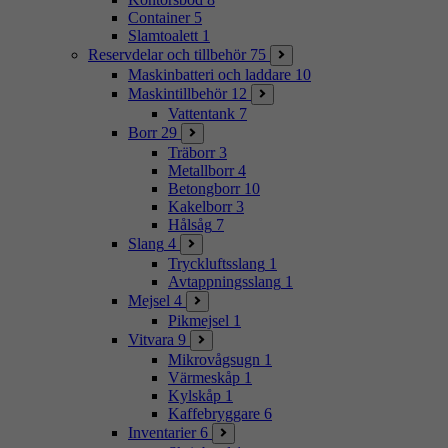
Container
5
Slamtoalett
1
Reservdelar och tillbehör
75
Maskinbatteri och laddare
10
Maskintillbehör
12
Vattentank
7
Borr
29
Träborr
3
Metallborr
4
Betongborr
10
Kakelborr
3
Hålsåg
7
Slang
4
Tryckluftsslang
1
Avtappningsslang
1
Mejsel
4
Pikmejsel
1
Vitvara
9
Mikrovågsugn
1
Värmeskåp
1
Kylskåp
1
Kaffebryggare
6
Inventarier
6