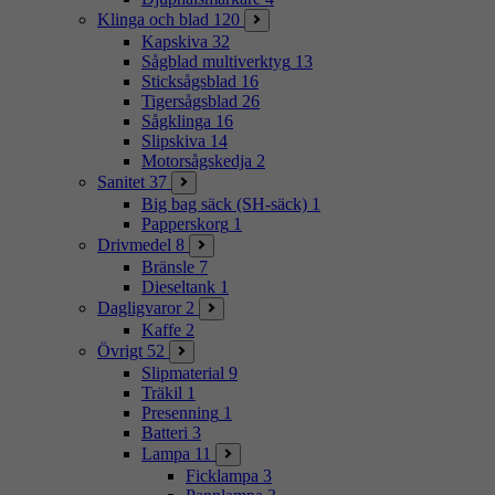
Klinga och blad
120
Kapskiva
32
Sågblad multiverktyg
13
Sticksågsblad
16
Tigersågsblad
26
Sågklinga
16
Slipskiva
14
Motorsågskedja
2
Sanitet
37
Big bag säck (SH-säck)
1
Papperskorg
1
Drivmedel
8
Bränsle
7
Dieseltank
1
Dagligvaror
2
Kaffe
2
Övrigt
52
Slipmaterial
9
Träkil
1
Presenning
1
Batteri
3
Lampa
11
Ficklampa
3