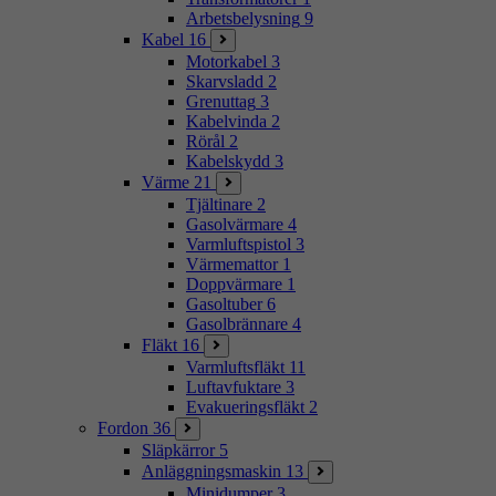
Arbetsbelysning
9
Kabel
16
Motorkabel
3
Skarvsladd
2
Grenuttag
3
Kabelvinda
2
Rörål
2
Kabelskydd
3
Värme
21
Tjältinare
2
Gasolvärmare
4
Varmluftspistol
3
Värmemattor
1
Doppvärmare
1
Gasoltuber
6
Gasolbrännare
4
Fläkt
16
Varmluftsfläkt
11
Luftavfuktare
3
Evakueringsfläkt
2
Fordon
36
Släpkärror
5
Anläggningsmaskin
13
Minidumper
3