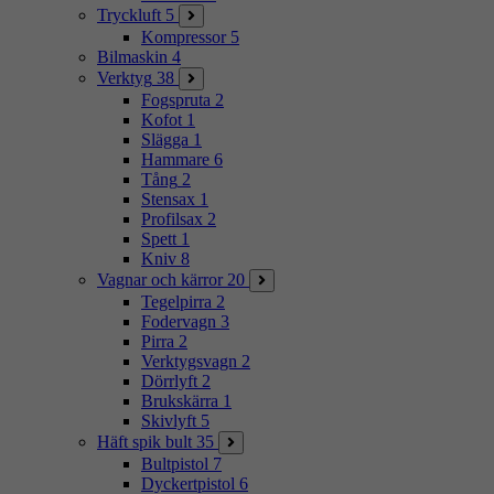
Tryckluft
5
Kompressor
5
Bilmaskin
4
Verktyg
38
Fogspruta
2
Kofot
1
Slägga
1
Hammare
6
Tång
2
Stensax
1
Profilsax
2
Spett
1
Kniv
8
Vagnar och kärror
20
Tegelpirra
2
Fodervagn
3
Pirra
2
Verktygsvagn
2
Dörrlyft
2
Brukskärra
1
Skivlyft
5
Häft spik bult
35
Bultpistol
7
Dyckertpistol
6