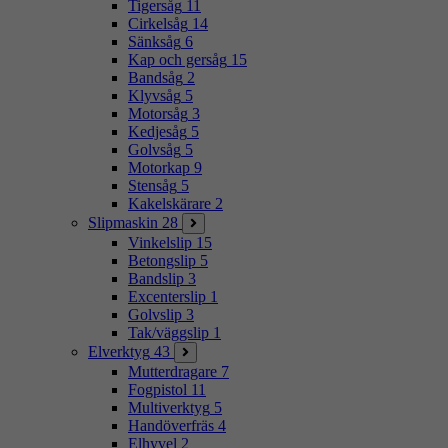
Tigersåg
11
Cirkelsåg
14
Sänksåg
6
Kap och gersåg
15
Bandsåg
2
Klyvsåg
5
Motorsåg
3
Kedjesåg
5
Golvsåg
5
Motorkap
9
Stensåg
5
Kakelskärare
2
Slipmaskin
28
Vinkelslip
15
Betongslip
5
Bandslip
3
Excenterslip
1
Golvslip
3
Tak/väggslip
1
Elverktyg
43
Mutterdragare
7
Fogpistol
11
Multiverktyg
5
Handöverfräs
4
Elhyvel
2