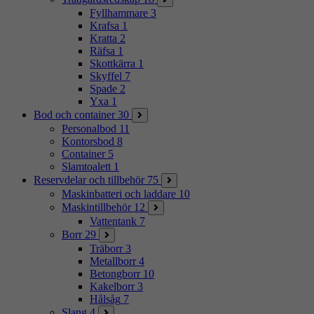
Fyllhammare
3
Krafsa
1
Kratta
2
Räfsa
1
Skottkärra
1
Skyffel
7
Spade
2
Yxa
1
Bod och container
30
Personalbod
11
Kontorsbod
8
Container
5
Slamtoalett
1
Reservdelar och tillbehör
75
Maskinbatteri och laddare
10
Maskintillbehör
12
Vattentank
7
Borr
29
Träborr
3
Metallborr
4
Betongborr
10
Kakelborr
3
Hålsåg
7
Slang
4