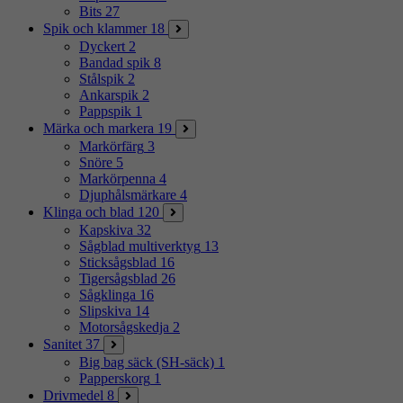
Bits
27
Spik och klammer
18
Dyckert
2
Bandad spik
8
Stålspik
2
Ankarspik
2
Pappspik
1
Märka och markera
19
Markörfärg
3
Snöre
5
Markörpenna
4
Djuphålsmärkare
4
Klinga och blad
120
Kapskiva
32
Sågblad multiverktyg
13
Sticksågsblad
16
Tigersågsblad
26
Sågklinga
16
Slipskiva
14
Motorsågskedja
2
Sanitet
37
Big bag säck (SH-säck)
1
Papperskorg
1
Drivmedel
8