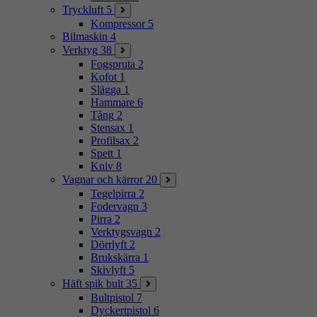
Tryckluft
5
Kompressor
5
Bilmaskin
4
Verktyg
38
Fogspruta
2
Kofot
1
Slägga
1
Hammare
6
Tång
2
Stensax
1
Profilsax
2
Spett
1
Kniv
8
Vagnar och kärror
20
Tegelpirra
2
Fodervagn
3
Pirra
2
Verktygsvagn
2
Dörrlyft
2
Brukskärra
1
Skivlyft
5
Häft spik bult
35
Bultpistol
7
Dyckertpistol
6