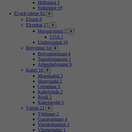
Häftpistol
3
Spikpistol
19
El och värme
92
Elverk
8
Elcentral
17
Huvudcentral
7
125A
1
Undercentral
10
Belysning
14
Belysningsmast
4
Transformatorer
1
Arbetsbelysning
9
Kabel
16
Motorkabel
3
Skarvsladd
2
Grenuttag
3
Kabelvinda
2
Rörål
2
Kabelskydd
3
Värme
21
Tjältinare
2
Gasolvärmare
4
Varmluftspistol
3
Värmemattor
1