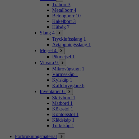
Träborr
3
Metallborr
4
Betongborr
10
Kakelborr
3
Hålsåg
7
Slang
4
Tryckluftsslang
1
Avtappningsslang
1
Mejsel
4
Pikmejsel
1
Vitvara
9
Mikrovågsugn
1
Värmeskåp
1
Kylskåp
1
Kaffebryggare
6
Inventarier
6
Skrivbord
1
Matbord
1
Köksstol
1
Kontorsstol
1
Klädskåp
1
Torkskåp
1
Förbrukningsmaterial