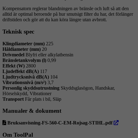
Kompensatorn reglerar blandningen av bränsle och luft så att den
alltid är optimal beroende på hur smutsigt filter du har, det förlänger
driftstiden och gör att du kan köra längre utan avbrott.
Teknisk spec
Klingdiameter (mm)
225
Håldiameter (mm)
20
Drivmedel
Blyfri eller alkylatbensin
Bränsletankvolym (l)
0,99
Effekt (W)
2800
Ljudeffekt dB(A)
117
Ljudtrycksnivå dB(A)
104
Vibrationsnivå (m/s²)
3,7
Personlig skyddsutrustning
Skyddsglasögon, Handskar,
Hörselskydd, Vibrationer
Transport
Får plats i bil, Släp
Manualer & dokument
öppna
Bruksanvisning-FS-560-C-EM-Rojsag-STIHL.pdf
i
ny
Om ToolPal