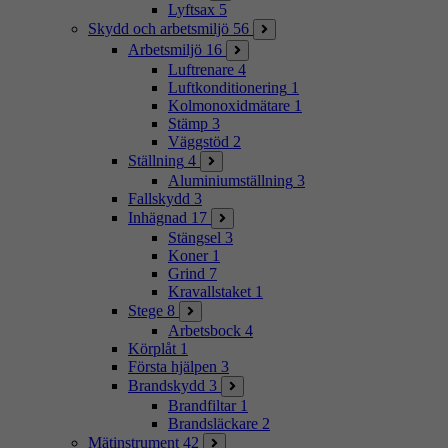
Lyftsax
5
Skydd och arbetsmiljö
56
Arbetsmiljö
16
Luftrenare
4
Luftkonditionering
1
Kolmonoxidmätare
1
Stämp
3
Väggstöd
2
Ställning
4
Aluminiumställning
3
Fallskydd
3
Inhägnad
17
Stängsel
3
Koner
1
Grind
7
Kravallstaket
1
Stege
8
Arbetsbock
4
Körplåt
1
Första hjälpen
3
Brandskydd
3
Brandfiltar
1
Brandsläckare
2
Mätinstrument
42