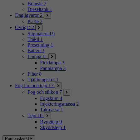
Bränsle
7
Dieseltank
1
Dagligvaror
2
Kaffe
2
Övrigt
52
Slipmaterial
9
Träkil
1
Presenning
1
Batteri
3
Lampa
11
Ficklampa
3
Pannlampa
3
Filter
8
Tjältiningskol
1
Fog lim och tejp
17
Fog och silikon
7
Fogskum
4
Injekteringsmassa
2
Takmassa
1
Tejp
10
Byggtejp
9
Skyddstejp
1
Personskydd