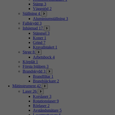
Stämp
3
Väggstöd
2
Ställning
4
Aluminiumställning
3
Fallskydd
3
Inhägnad
17
Stängsel
3
Koner
1
Grind
7
Kravallstaket
1
Stege
8
Arbetsbock
4
Körplåt
1
Första hjälpen
3
Brandskydd
3
Brandfiltar
1
Brandsläckare
2
Mätinstrument
42
Laser
26
Korslaser
3
Rotationslaser
9
Rörlaser
2
Avståndsmätare
5
Lasermottagare
6