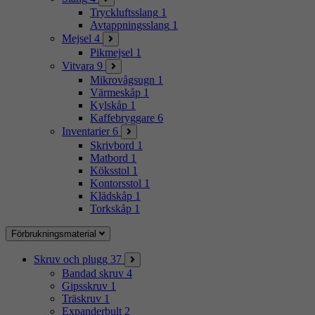
Tryckluftsslang
1
Avtappningsslang
1
Mejsel
4
Pikmejsel
1
Vitvara
9
Mikrovågsugn
1
Värmeskåp
1
Kylskåp
1
Kaffebryggare
6
Inventarier
6
Skrivbord
1
Matbord
1
Köksstol
1
Kontorsstol
1
Klädskåp
1
Torkskåp
1
Förbrukningsmaterial
Skruv och plugg
37
Bandad skruv
4
Gipsskruv
1
Träskruv
1
Expanderbult
2