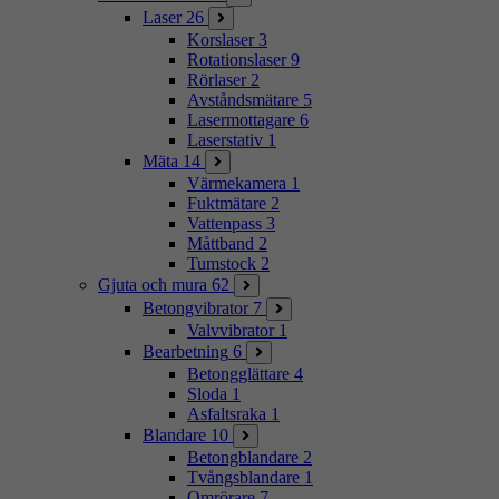
Laser
26
Korslaser
3
Rotationslaser
9
Rörlaser
2
Avståndsmätare
5
Lasermottagare
6
Laserstativ
1
Mäta
14
Värmekamera
1
Fuktmätare
2
Vattenpass
3
Måttband
2
Tumstock
2
Gjuta och mura
62
Betongvibrator
7
Valvvibrator
1
Bearbetning
6
Betongglättare
4
Sloda
1
Asfaltsraka
1
Blandare
10
Betongblandare
2
Tvångsblandare
1
Omrörare
7