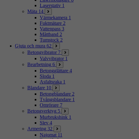
Laserstativ
1
Mäta
14
Värmekamera
1
Fuktmätare
2
Vattenpass
3
Måttband
2
Tumstock
2
Gjuta och mura
62
Betongvibrator
7
Valvvibrator
1
Bearbetning
6
Betongglättare
4
Sloda
1
Asfaltsraka
1
Blandare
10
Betongblandare
2
Tvångsblandare
1
Omrörare
7
Betongverktyg
5
Murbrukshink
1
Slev
4
Armering
32
Najomat
11