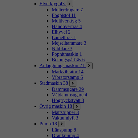
Elverktyg
43
Mutterdragare
7
Fogpistol
11
Multiverktyg
5
Handöverfräs
4
Elhyvel
2
Lamellfräs
1
Mejselhammare
3
Nibblare
3
Popnitmaskin
1
Betongspårfräs
6
Anläggningsmaskin
21
Markvibrator
14
Vibratorstamp
6
Städmaskin
38
Dammsugare
29
Våtdammsugare
4
Högtryckstvätt
3
Övrig maskin
18
Mattstripper
3
Vakuumlyft
3
Pump
18
Länspump
8
Dränkpump
4