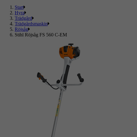
Start
Hyra
Trädgård
Trädgårdsmaskin
Röjsåg
Stihl Röjsåg FS 560 C-EM