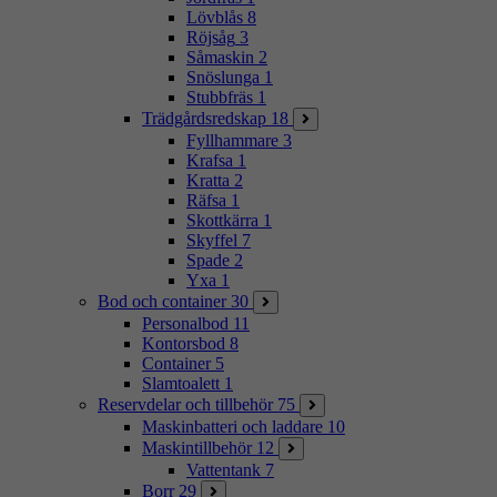
Lövblås
8
Röjsåg
3
Såmaskin
2
Snöslunga
1
Stubbfräs
1
Trädgårdsredskap
18
Fyllhammare
3
Krafsa
1
Kratta
2
Räfsa
1
Skottkärra
1
Skyffel
7
Spade
2
Yxa
1
Bod och container
30
Personalbod
11
Kontorsbod
8
Container
5
Slamtoalett
1
Reservdelar och tillbehör
75
Maskinbatteri och laddare
10
Maskintillbehör
12
Vattentank
7
Borr
29