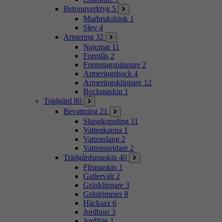
Betongverktyg
5
Murbrukshink
1
Slev
4
Armering
32
Najomat
11
Formlås
2
Formstagspännare
2
Armeringsbock
4
Armeringsklippare
12
Bockmaskin
1
Trädgård
80
Bevattning
21
Slangkoppling
11
Vattenkanna
1
Vattenslang
2
Vattenspridare
2
Trädgårdsmaskin
40
Flismaskin
1
Gallervält
2
Gräsklippare
3
Grästrimmer
8
Häcksax
6
Jordborr
3
Jordfräs
1