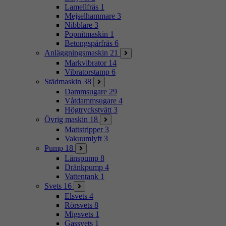
Lamellfräs
1
Mejselhammare
3
Nibblare
3
Popnitmaskin
1
Betongspårfräs
6
Anläggningsmaskin
21
Markvibrator
14
Vibratorstamp
6
Städmaskin
38
Dammsugare
29
Våtdammsugare
4
Högtryckstvätt
3
Övrig maskin
18
Mattstripper
3
Vakuumlyft
3
Pump
18
Länspump
8
Dränkpump
4
Vattentank
1
Svets
16
Elsvets
4
Rörsvets
8
Migsvets
1
Gassvets
1