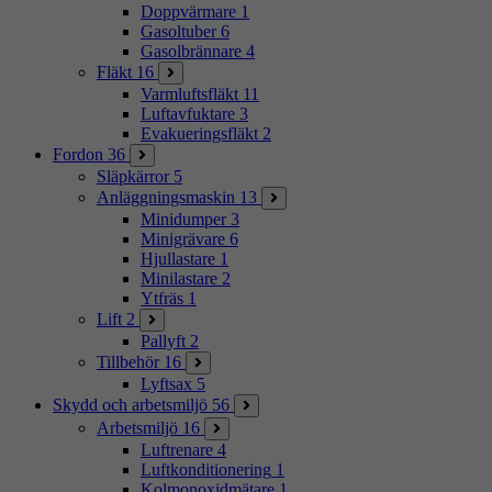
Doppvärmare
1
Gasoltuber
6
Gasolbrännare
4
Fläkt
16
Varmluftsfläkt
11
Luftavfuktare
3
Evakueringsfläkt
2
Fordon
36
Släpkärror
5
Anläggningsmaskin
13
Minidumper
3
Minigrävare
6
Hjullastare
1
Minilastare
2
Ytfräs
1
Lift
2
Pallyft
2
Tillbehör
16
Lyftsax
5
Skydd och arbetsmiljö
56
Arbetsmiljö
16
Luftrenare
4
Luftkonditionering
1
Kolmonoxidmätare
1