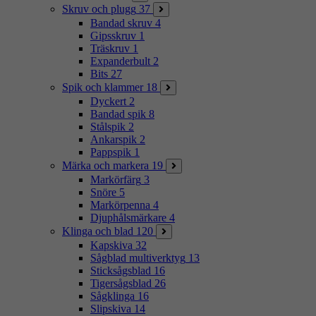
Skruv och plugg
37
Bandad skruv
4
Gipsskruv
1
Träskruv
1
Expanderbult
2
Bits
27
Spik och klammer
18
Dyckert
2
Bandad spik
8
Stålspik
2
Ankarspik
2
Pappspik
1
Märka och markera
19
Markörfärg
3
Snöre
5
Markörpenna
4
Djuphålsmärkare
4
Klinga och blad
120
Kapskiva
32
Sågblad multiverktyg
13
Sticksågsblad
16
Tigersågsblad
26
Sågklinga
16
Slipskiva
14