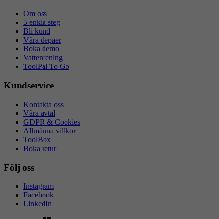
flik
Om oss
5 enkla steg
Bli kund
Våra depåer
Boka demo
Vattenrening
ToolPal To Go
Kundservice
Kontakta oss
Våra avtal
GDPR & Cookies
Allmänna villkor
ToolBox
Boka retur
Följ oss
Instagram
Facebook
LinkedIn