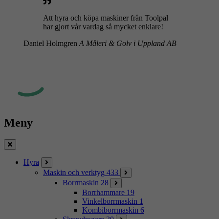
Att hyra och köpa maskiner från Toolpal
har gjort vår vardag så mycket enklare!
Daniel Holmgren
A Måleri & Golv i Uppland AB
Meny
Stäng
Hyra
Maskin och verktyg
433
Borrmaskin
28
Borrhammare
19
Vinkelborrmaskin
1
Kombiborrmaskin
6