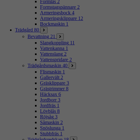
Formlås
2
Formstagspännare
2
Armeringsbock
4
Armeringsklippare
12
Bockmaskin
1
Trädgård
80
Bevattning
21
Slangkoppling
11
Vattenkanna
1
Vattenslang
2
Vattenspridare
2
Trädgårdsmaskin
40
Flismaskin
1
Gallervält
2
Gräsklippare
3
Grästrimmer
8
Häcksax
6
Jordborr
3
Jordfräs
1
Lövblås
8
Röjsåg
3
Såmaskin
2
Snöslunga
1
Stubbfräs
1
Trädgårdsredskap
18