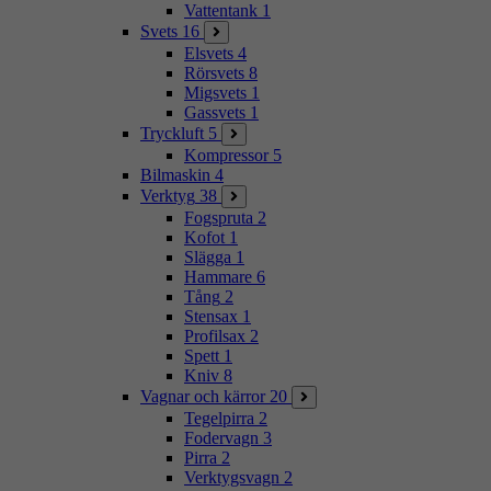
Vattentank
1
Svets
16
Elsvets
4
Rörsvets
8
Migsvets
1
Gassvets
1
Tryckluft
5
Kompressor
5
Bilmaskin
4
Verktyg
38
Fogspruta
2
Kofot
1
Slägga
1
Hammare
6
Tång
2
Stensax
1
Profilsax
2
Spett
1
Kniv
8
Vagnar och kärror
20
Tegelpirra
2
Fodervagn
3
Pirra
2
Verktygsvagn
2