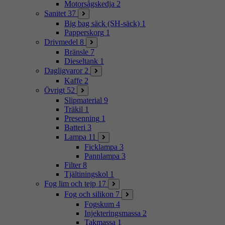
Motorsågskedja
2
Sanitet
37
Big bag säck (SH-säck)
1
Papperskorg
1
Drivmedel
8
Bränsle
7
Dieseltank
1
Dagligvaror
2
Kaffe
2
Övrigt
52
Slipmaterial
9
Träkil
1
Presenning
1
Batteri
3
Lampa
11
Ficklampa
3
Pannlampa
3
Filter
8
Tjältiningskol
1
Fog lim och tejp
17
Fog och silikon
7
Fogskum
4
Injekteringsmassa
2
Takmassa
1