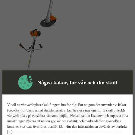
Några kakor, för vår och din skull
Skyddsutrustning
Vi vill att vår webbplats skall fungera bra för dig. För att göra det använder vi kakor
(cookies) för bland annat statistik så att vi kan lära oss mer om hur vi skall utveckla
vår webbplats på ett så bra sätt som möjligt. Nedan kan du läsa mer och anpassa dina
Röjsåg
Mer information
inställningar. Notera att när du godkänner statistik och marknadsförings-cookies
kommer viss data överföras utanför EU. Hur den informationen används av berörda
[...]
bolag vet vi inte exakt. Till exempel uppfyller inte USA:s lagstiftning alla de krav