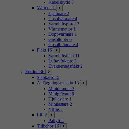
Kabelskydd
3
Värme
21
Tjältinare
2
Gasolvärmare
4
Varmluftspistol
3
Värmemattor
1
Doppvärmare
1
Gasoltuber
6
Gasolbrännare
4
Fläkt
16
Varmluftsfläkt
11
Luftavfuktare
3
Evakueringsfläkt
2
Fordon
36
Släpkärror
5
Anläggningsmaskin
13
Minidumper
3
Minigrävare
6
Hjullastare
1
Minilastare
2
Ytfräs
1
Lift
2
Pallyft
2
Tillbehör
16