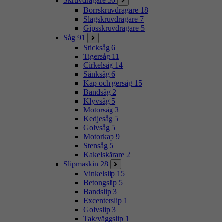
Skruvdragare
30
Borrskruvdragare
18
Slagskruvdragare
7
Gipsskruvdragare
5
Såg
91
Sticksåg
6
Tigersåg
11
Cirkelsåg
14
Sänksåg
6
Kap och gersåg
15
Bandsåg
2
Klyvsåg
5
Motorsåg
3
Kedjesåg
5
Golvsåg
5
Motorkap
9
Stensåg
5
Kakelskärare
2
Slipmaskin
28
Vinkelslip
15
Betongslip
5
Bandslip
3
Excenterslip
1
Golvslip
3
Tak/väggslip
1