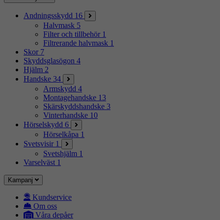
Andningsskydd
16
Halvmask
5
Filter och tillbehör
1
Filtrerande halvmask
1
Skor
7
Skyddsglasögon
4
Hjälm
2
Handske
34
Armskydd
4
Montagehandske
13
Skärskyddshandske
3
Vinterhandske
10
Hörselskydd
6
Hörselkåpa
1
Svetsvisir
1
Svetshjälm
1
Varselväst
1
Kampanj
Kundservice
Om oss
Våra depåer