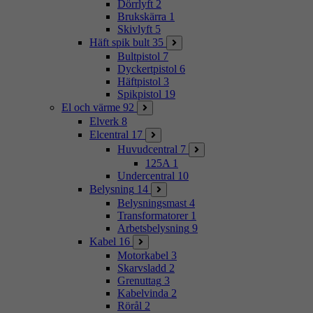
Dörrlyft
2
Brukskärra
1
Skivlyft
5
Häft spik bult
35
Bultpistol
7
Dyckertpistol
6
Häftpistol
3
Spikpistol
19
El och värme
92
Elverk
8
Elcentral
17
Huvudcentral
7
125A
1
Undercentral
10
Belysning
14
Belysningsmast
4
Transformatorer
1
Arbetsbelysning
9
Kabel
16
Motorkabel
3
Skarvsladd
2
Grenuttag
3
Kabelvinda
2
Rörål
2