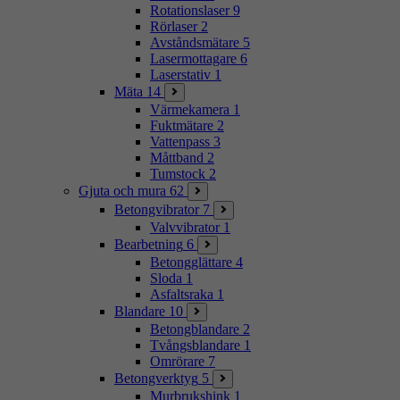
Rotationslaser
9
Rörlaser
2
Avståndsmätare
5
Lasermottagare
6
Laserstativ
1
Mäta
14
Värmekamera
1
Fuktmätare
2
Vattenpass
3
Måttband
2
Tumstock
2
Gjuta och mura
62
Betongvibrator
7
Valvvibrator
1
Bearbetning
6
Betongglättare
4
Sloda
1
Asfaltsraka
1
Blandare
10
Betongblandare
2
Tvångsblandare
1
Omrörare
7
Betongverktyg
5
Murbrukshink
1