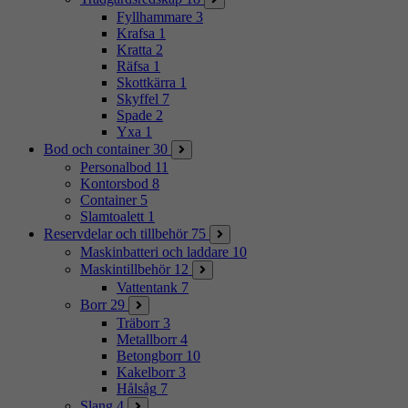
Fyllhammare
3
Krafsa
1
Kratta
2
Räfsa
1
Skottkärra
1
Skyffel
7
Spade
2
Yxa
1
Bod och container
30
Personalbod
11
Kontorsbod
8
Container
5
Slamtoalett
1
Reservdelar och tillbehör
75
Maskinbatteri och laddare
10
Maskintillbehör
12
Vattentank
7
Borr
29
Träborr
3
Metallborr
4
Betongborr
10
Kakelborr
3
Hålsåg
7
Slang
4