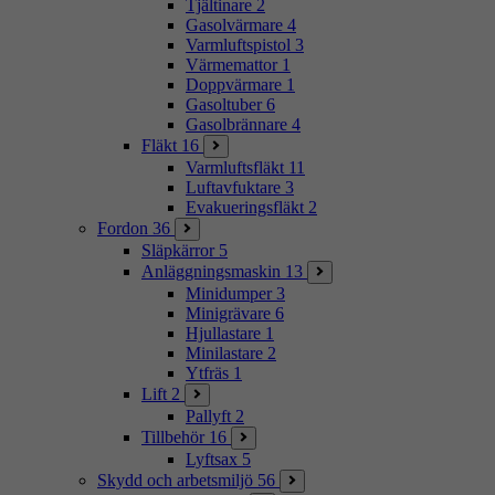
Tjältinare
2
Gasolvärmare
4
Varmluftspistol
3
Värmemattor
1
Doppvärmare
1
Gasoltuber
6
Gasolbrännare
4
Fläkt
16
Varmluftsfläkt
11
Luftavfuktare
3
Evakueringsfläkt
2
Fordon
36
Släpkärror
5
Anläggningsmaskin
13
Minidumper
3
Minigrävare
6
Hjullastare
1
Minilastare
2
Ytfräs
1
Lift
2
Pallyft
2
Tillbehör
16
Lyftsax
5
Skydd och arbetsmiljö
56