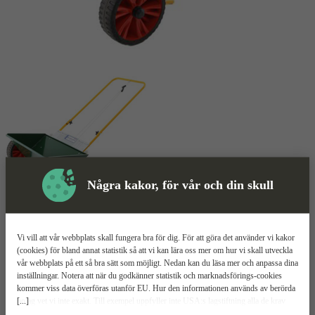
Några kakor, för vår och din skull
Såmaskin
Mer information
Vi vill att vår webbplats skall fungera bra för dig. För att göra det använder vi kakor
Hörby Bruk 600 PFG
(cookies) för bland annat statistik så att vi kan lära oss mer om hur vi skall utveckla
vår webbplats på ett så bra sätt som möjligt. Nedan kan du läsa mer och anpassa dina
inställningar. Notera att när du godkänner statistik och marknadsförings-cookies
Robust konstruktion
kommer viss data överföras utanför EU. Hur den informationen används av berörda
25 liter
[...]
bolag vet vi inte exakt. Till exempel uppfyller inte USA:s lagstiftning alla de krav
Justerbar spridningsmängd
gällande hantering av personuppgifter som ställs inom EU, vilket kan innebära vissa