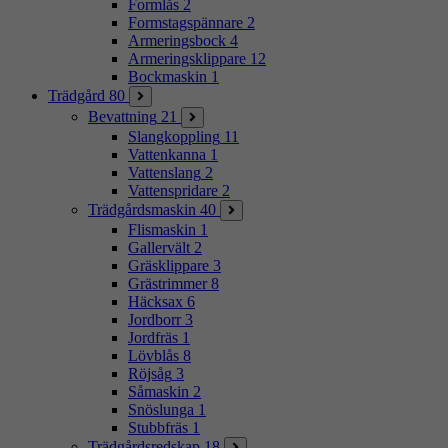
Formlås
2
Formstagspännare
2
Armeringsbock
4
Armeringsklippare
12
Bockmaskin
1
Trädgård
80
Bevattning
21
Slangkoppling
11
Vattenkanna
1
Vattenslang
2
Vattenspridare
2
Trädgårdsmaskin
40
Flismaskin
1
Gallervält
2
Gräsklippare
3
Grästrimmer
8
Häcksax
6
Jordborr
3
Jordfräs
1
Lövblås
8
Röjsåg
3
Såmaskin
2
Snöslunga
1
Stubbfräs
1
Trädgårdsredskap
18