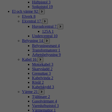
Häftpistol
3
Spikpistol
19
El och värme
92
Elverk
8
Elcentral
17
Huvudcentral
7
125A
1
Undercentral
10
Belysning
14
Belysningsmast
4
Transformatorer
1
Arbetsbelysning
9
Kabel
16
Motorkabel
3
Skarvsladd
2
Grenuttag
3
Kabelvinda
2
Rörål
2
Kabelskydd
3
Värme
21
Tjältinare
2
Gasolvärmare
4
Varmluftspistol
3
Värmemattor
1