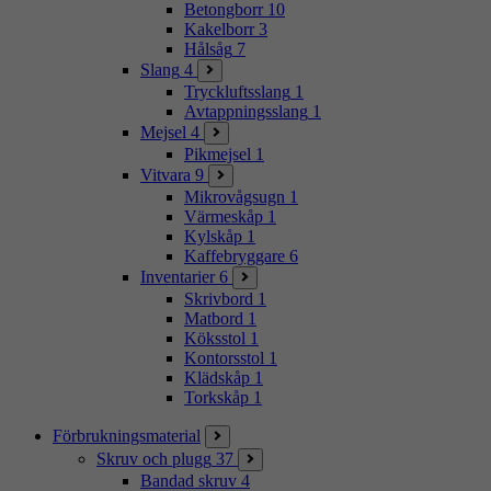
Betongborr
10
Kakelborr
3
Hålsåg
7
Slang
4
Tryckluftsslang
1
Avtappningsslang
1
Mejsel
4
Pikmejsel
1
Vitvara
9
Mikrovågsugn
1
Värmeskåp
1
Kylskåp
1
Kaffebryggare
6
Inventarier
6
Skrivbord
1
Matbord
1
Köksstol
1
Kontorsstol
1
Klädskåp
1
Torkskåp
1
Förbrukningsmaterial
Skruv och plugg
37
Bandad skruv
4