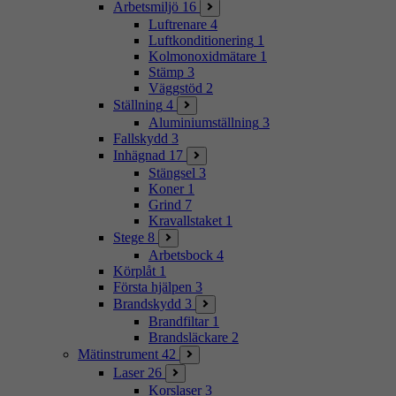
Arbetsmiljö
16
Luftrenare
4
Luftkonditionering
1
Kolmonoxidmätare
1
Stämp
3
Väggstöd
2
Ställning
4
Aluminiumställning
3
Fallskydd
3
Inhägnad
17
Stängsel
3
Koner
1
Grind
7
Kravallstaket
1
Stege
8
Arbetsbock
4
Körplåt
1
Första hjälpen
3
Brandskydd
3
Brandfiltar
1
Brandsläckare
2
Mätinstrument
42
Laser
26
Korslaser
3