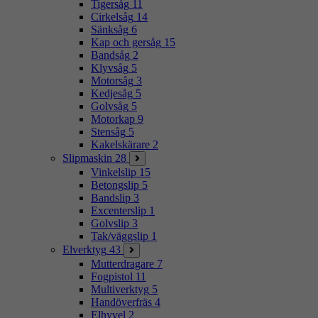
Tigersåg
11
Cirkelsåg
14
Sänksåg
6
Kap och gersåg
15
Bandsåg
2
Klyvsåg
5
Motorsåg
3
Kedjesåg
5
Golvsåg
5
Motorkap
9
Stensåg
5
Kakelskärare
2
Slipmaskin
28
Vinkelslip
15
Betongslip
5
Bandslip
3
Excenterslip
1
Golvslip
3
Tak/väggslip
1
Elverktyg
43
Mutterdragare
7
Fogpistol
11
Multiverktyg
5
Handöverfräs
4
Elhyvel
2