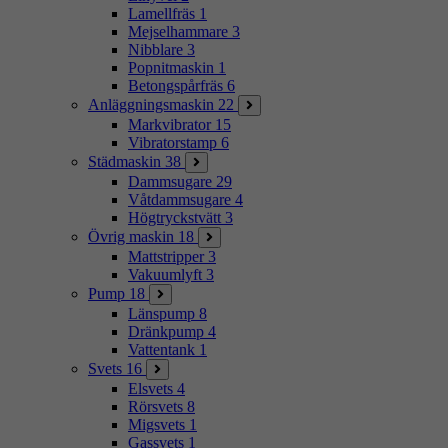
Lamellfräs
1
Mejselhammare
3
Nibblare
3
Popnitmaskin
1
Betongspårfräs
6
Anläggningsmaskin
22
Markvibrator
15
Vibratorstamp
6
Städmaskin
38
Dammsugare
29
Våtdammsugare
4
Högtryckstvätt
3
Övrig maskin
18
Mattstripper
3
Vakuumlyft
3
Pump
18
Länspump
8
Dränkpump
4
Vattentank
1
Svets
16
Elsvets
4
Rörsvets
8
Migsvets
1
Gassvets
1