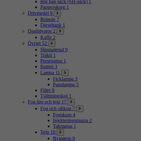
Big bag säck (SH-säck)
1
Papperskorg
1
Drivmedel
8
Bränsle
7
Dieseltank
1
Dagligvaror
2
Kaffe
2
Övrigt
52
Slipmaterial
9
Träkil
1
Presenning
1
Batteri
3
Lampa
11
Ficklampa
3
Pannlampa
3
Filter
8
Tjältiningskol
1
Fog lim och tejp
17
Fog och silikon
7
Fogskum
4
Injekteringsmassa
2
Takmassa
1
Tejp
10
Byggtejp
9