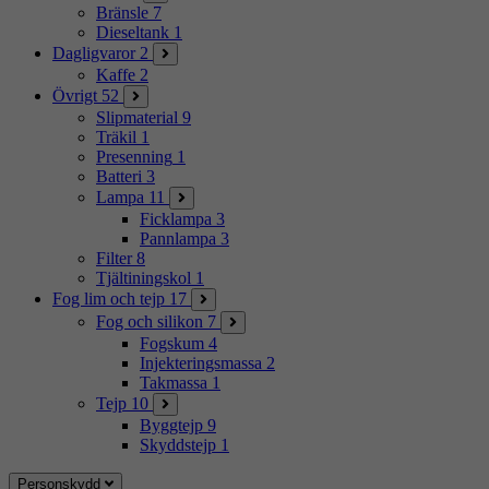
Bränsle
7
Dieseltank
1
Dagligvaror
2
Kaffe
2
Övrigt
52
Slipmaterial
9
Träkil
1
Presenning
1
Batteri
3
Lampa
11
Ficklampa
3
Pannlampa
3
Filter
8
Tjältiningskol
1
Fog lim och tejp
17
Fog och silikon
7
Fogskum
4
Injekteringsmassa
2
Takmassa
1
Tejp
10
Byggtejp
9
Skyddstejp
1
Personskydd