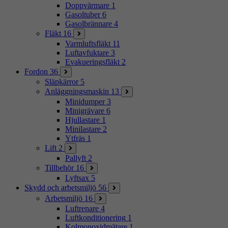
Doppvärmare
1
Gasoltuber
6
Gasolbrännare
4
Fläkt
16
Varmluftsfläkt
11
Luftavfuktare
3
Evakueringsfläkt
2
Fordon
36
Släpkärror
5
Anläggningsmaskin
13
Minidumper
3
Minigrävare
6
Hjullastare
1
Minilastare
2
Ytfräs
1
Lift
2
Pallyft
2
Tillbehör
16
Lyftsax
5
Skydd och arbetsmiljö
56
Arbetsmiljö
16
Luftrenare
4
Luftkonditionering
1
Kolmonoxidmätare
1