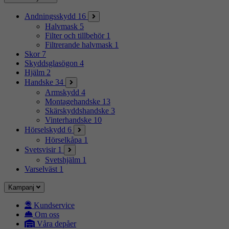
Andningsskydd
16
Halvmask
5
Filter och tillbehör
1
Filtrerande halvmask
1
Skor
7
Skyddsglasögon
4
Hjälm
2
Handske
34
Armskydd
4
Montagehandske
13
Skärskyddshandske
3
Vinterhandske
10
Hörselskydd
6
Hörselkåpa
1
Svetsvisir
1
Svetshjälm
1
Varselväst
1
Kampanj
Kundservice
Om oss
Våra depåer