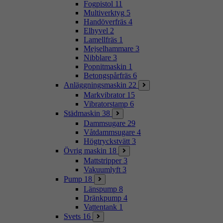
Fogpistol
11
Multiverktyg
5
Handöverfräs
4
Elhyvel
2
Lamellfräs
1
Mejselhammare
3
Nibblare
3
Popnitmaskin
1
Betongspårfräs
6
Anläggningsmaskin
22
Markvibrator
15
Vibratorstamp
6
Städmaskin
38
Dammsugare
29
Våtdammsugare
4
Högtryckstvätt
3
Övrig maskin
18
Mattstripper
3
Vakuumlyft
3
Pump
18
Länspump
8
Dränkpump
4
Vattentank
1
Svets
16