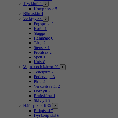
Tryckluft
5
Kompressor
5
Bilmaskin
4
Verktyg
38
Fogspruta
2
Kofot
1
Slägga
1
Hammare
6
Tång
2
Stensax
1
Profilsax
2
Spett
1
Kniv
8
Vagnar och kärror
20
Tegelpirra
2
Fodervagn
3
Pirra
2
Verktygsvagn
2
Dörrlyft
2
Brukskärra
1
Skivlyft
5
Häft spik bult
35
Bultpistol
7
Dyckertpistol
6