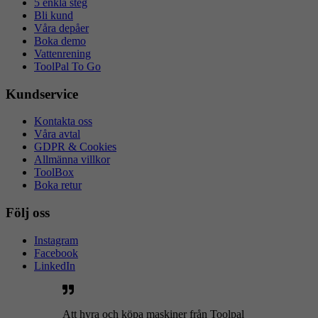
5 enkla steg
Bli kund
Våra depåer
Boka demo
Vattenrening
ToolPal To Go
Kundservice
Kontakta oss
Våra avtal
GDPR & Cookies
Allmänna villkor
ToolBox
Boka retur
Följ oss
Instagram
Facebook
LinkedIn
Att hyra och köpa maskiner från Toolpal