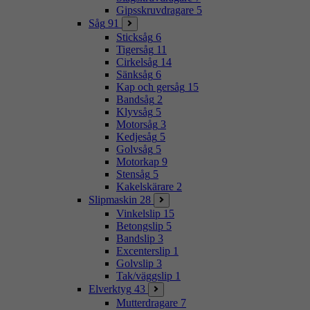
Gipsskruvdragare
5
Såg
91
Sticksåg
6
Tigersåg
11
Cirkelsåg
14
Sänksåg
6
Kap och gersåg
15
Bandsåg
2
Klyvsåg
5
Motorsåg
3
Kedjesåg
5
Golvsåg
5
Motorkap
9
Stensåg
5
Kakelskärare
2
Slipmaskin
28
Vinkelslip
15
Betongslip
5
Bandslip
3
Excenterslip
1
Golvslip
3
Tak/väggslip
1
Elverktyg
43
Mutterdragare
7