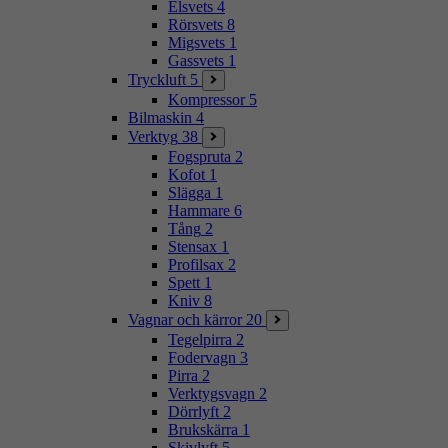
Elsvets
4
Rörsvets
8
Migsvets
1
Gassvets
1
Tryckluft
5
Kompressor
5
Bilmaskin
4
Verktyg
38
Fogspruta
2
Kofot
1
Slägga
1
Hammare
6
Tång
2
Stensax
1
Profilsax
2
Spett
1
Kniv
8
Vagnar och kärror
20
Tegelpirra
2
Fodervagn
3
Pirra
2
Verktygsvagn
2
Dörrlyft
2
Brukskärra
1
Skivlyft
5