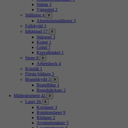
Stämp
3
Väggstöd
2
Ställning
4
Aluminiumställning
3
Fallskydd
3
Inhägnad
17
Stängsel
3
Koner
1
Grind
7
Kravallstaket
1
Stege
8
Arbetsbock
4
Körplåt
1
Första hjälpen
3
Brandskydd
3
Brandfiltar
1
Brandsläckare
2
Mätinstrument
42
Laser
26
Korslaser
3
Rotationslaser
9
Rörlaser
2
Avståndsmätare
5
Lasermottagare
6