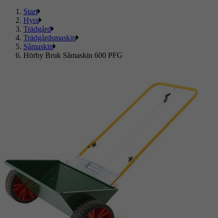
Start
Hyra
Trädgård
Trädgårdsmaskin
Såmaskin
Hörby Bruk Såmaskin 600 PFG