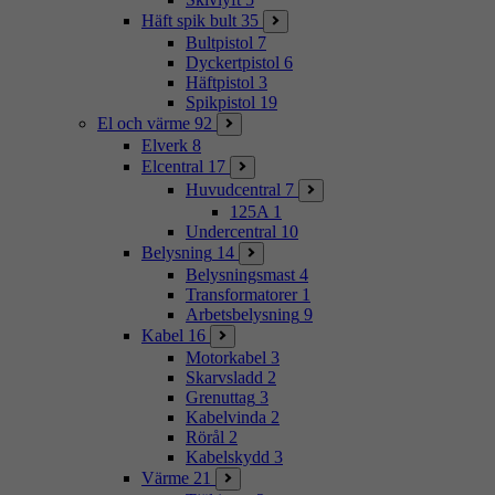
Häft spik bult
35
Bultpistol
7
Dyckertpistol
6
Häftpistol
3
Spikpistol
19
El och värme
92
Elverk
8
Elcentral
17
Huvudcentral
7
125A
1
Undercentral
10
Belysning
14
Belysningsmast
4
Transformatorer
1
Arbetsbelysning
9
Kabel
16
Motorkabel
3
Skarvsladd
2
Grenuttag
3
Kabelvinda
2
Rörål
2
Kabelskydd
3
Värme
21