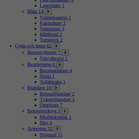
Laserstativ
1
Mäta
14
Värmekamera
1
Fuktmätare
2
Vattenpass
3
Måttband
2
Tumstock
2
Gjuta och mura
62
Betongvibrator
7
Valvvibrator
1
Bearbetning
6
Betongglättare
4
Sloda
1
Asfaltsraka
1
Blandare
10
Betongblandare
2
Tvångsblandare
1
Omrörare
7
Betongverktyg
5
Murbrukshink
1
Slev
4
Armering
32
Najomat
11