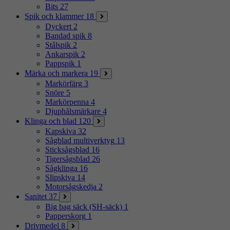
Bits
27
Spik och klammer
18
Dyckert
2
Bandad spik
8
Stålspik
2
Ankarspik
2
Pappspik
1
Märka och markera
19
Markörfärg
3
Snöre
5
Markörpenna
4
Djuphålsmärkare
4
Klinga och blad
120
Kapskiva
32
Sågblad multiverktyg
13
Sticksågsblad
16
Tigersågsblad
26
Sågklinga
16
Slipskiva
14
Motorsågskedja
2
Sanitet
37
Big bag säck (SH-säck)
1
Papperskorg
1
Drivmedel
8