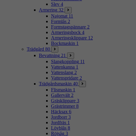
Slev
4
Armering
32
Najomat
11
Formlås
2
Formstagspännare
2
Armeringsbock
4
Armeringsklippare
12
Bockmaskin
1
Trädgård
80
Bevattning
21
Slangkoppling
11
Vattenkanna
1
Vattenslang
2
Vattenspridare
2
Trädgårdsmaskin
40
Flismaskin
1
Gallervält
2
Gräsklippare
3
Grästrimmer
8
Häcksax
6
Jordborr
3
Jordfräs
1
Lövblås
8
Röjsåg
3