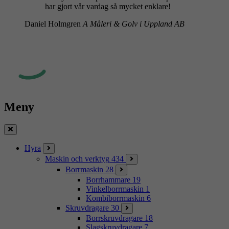
har gjort vår vardag så mycket enklare!
Daniel Holmgren
A Måleri & Golv i Uppland AB
Meny
Stäng
Hyra
Maskin och verktyg
434
Borrmaskin
28
Borrhammare
19
Vinkelborrmaskin
1
Kombiborrmaskin
6
Skruvdragare
30
Borrskruvdragare
18
Slagskruvdragare
7