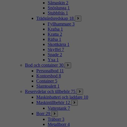
Såmaskin
2
Snöslunga
1
Stubbfräs
1
Trädgårdsredskap
18
Fyllhammare
3
Krafsa
1
Kratta
2
Räfsa
1
Skottkärra
1
Skyffel
7
Spade
2
Yxa
1
Bod och container
30
Personalbod
11
Kontorsbod
8
Container
5
Slamtoalett
1
Reservdelar och tillbehör
75
Maskinbatteri och laddare
10
Maskintillbehör
12
Vattentank
7
Borr
29
Träborr
3
Metallborr
4