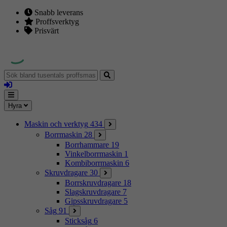
Snabb leverans
Proffsverktyg
Prisvärt
Sök
bland
Logga
tusentals
in
proffsmaskiner
Mina
Meny
Hyra
sidor
Maskin och verktyg
434
Borrmaskin
28
Borrhammare
19
Vinkelborrmaskin
1
Kombiborrmaskin
6
Skruvdragare
30
Borrskruvdragare
18
Slagskruvdragare
7
Gipsskruvdragare
5
Såg
91
Sticksåg
6