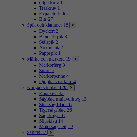
Gipsskruv
1
Träskruv
1
Expanderbult
2
Bits
27
Spik och klammer
18
Dyckert
2
Bandad spik
8
Stålspik
2
Ankarspik
2
Pappspik
1
Märka och markera
19
Markörfärg
3
Snöre
5
Markörpenna
4
Djuphålsmärkare
4
Klinga och blad
120
Kapskiva
32
Sågblad multiverktyg
13
Sticksågsblad
16
Tigersågsblad
26
Sågklinga
16
Slipskiva
14
Motorsågskedja
2
Sanitet
37