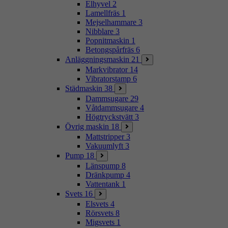
Elhyvel
2
Lamellfräs
1
Mejselhammare
3
Nibblare
3
Popnitmaskin
1
Betongspårfräs
6
Anläggningsmaskin
21
Markvibrator
14
Vibratorstamp
6
Städmaskin
38
Dammsugare
29
Våtdammsugare
4
Högtryckstvätt
3
Övrig maskin
18
Mattstripper
3
Vakuumlyft
3
Pump
18
Länspump
8
Dränkpump
4
Vattentank
1
Svets
16
Elsvets
4
Rörsvets
8
Migsvets
1