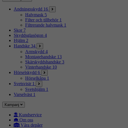
Andningsskydd
16
Halvmask
5
Filter och tillbehör
1
Filtrerande halvmask
1
Skor
7
Skyddsglasögon
4
Hjälm
2
Handske
34
Armskydd
4
Montagehandske
13
Skärskyddshandske
3
Vinterhandske
10
Hörselskydd
6
Hörselkåpa
1
Svetsvisir
1
Svetshjälm
1
Varselväst
1
Kampanj
Kundservice
Om oss
Våra depåer