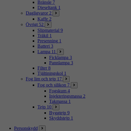
Bränsle
7
Dieseltank
1
Dagligvaror
2
Kaffe
2
Övrigt
52
Slipmaterial
9
Träkil
1
Presenning
1
Batteri
3
Lampa
11
Ficklampa
3
Pannlampa
3
Filter
8
Tjältiningskol
1
Fog lim och tejp
17
Fog och silikon
7
Fogskum
4
Injekteringsmassa
2
Takmassa
1
Tejp
10
Byggtejp
9
Skyddstejp
1
Personskydd