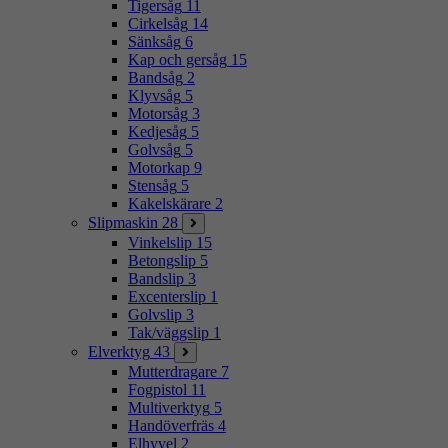
Tigersåg
11
Cirkelsåg
14
Sänksåg
6
Kap och gersåg
15
Bandsåg
2
Klyvsåg
5
Motorsåg
3
Kedjesåg
5
Golvsåg
5
Motorkap
9
Stensåg
5
Kakelskärare
2
Slipmaskin
28
Vinkelslip
15
Betongslip
5
Bandslip
3
Excenterslip
1
Golvslip
3
Tak/väggslip
1
Elverktyg
43
Mutterdragare
7
Fogpistol
11
Multiverktyg
5
Handöverfräs
4
Elhyvel
2