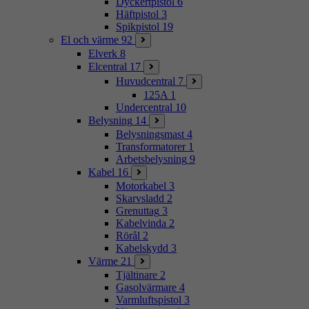
Dyckertpistol
6
Häftpistol
3
Spikpistol
19
El och värme
92
Elverk
8
Elcentral
17
Huvudcentral
7
125A
1
Undercentral
10
Belysning
14
Belysningsmast
4
Transformatorer
1
Arbetsbelysning
9
Kabel
16
Motorkabel
3
Skarvsladd
2
Grenuttag
3
Kabelvinda
2
Rörål
2
Kabelskydd
3
Värme
21
Tjältinare
2
Gasolvärmare
4
Varmluftspistol
3