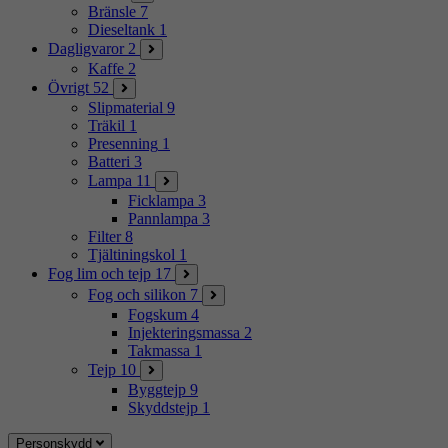
Bränsle
7
Dieseltank
1
Dagligvaror
2
Kaffe
2
Övrigt
52
Slipmaterial
9
Träkil
1
Presenning
1
Batteri
3
Lampa
11
Ficklampa
3
Pannlampa
3
Filter
8
Tjältiningskol
1
Fog lim och tejp
17
Fog och silikon
7
Fogskum
4
Injekteringsmassa
2
Takmassa
1
Tejp
10
Byggtejp
9
Skyddstejp
1
Personskydd