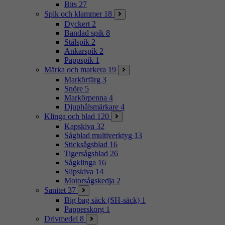
Bits
27
Spik och klammer
18
Dyckert
2
Bandad spik
8
Stålspik
2
Ankarspik
2
Pappspik
1
Märka och markera
19
Markörfärg
3
Snöre
5
Markörpenna
4
Djuphålsmärkare
4
Klinga och blad
120
Kapskiva
32
Sågblad multiverktyg
13
Sticksågsblad
16
Tigersågsblad
26
Sågklinga
16
Slipskiva
14
Motorsågskedja
2
Sanitet
37
Big bag säck (SH-säck)
1
Papperskorg
1
Drivmedel
8