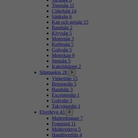
Tigersåg
11
Cirkelsåg
14
Sänksåg
6
Kap och gersåg
15
Bandsåg
2
Klyvsåg
5
Motorsåg
3
Kedjesåg
5
Golvsåg
5
Motorkap
9
Stensåg
5
Kakelskärare
2
Slipmaskin
28
Vinkelslip
15
Betongslip
5
Bandslip
3
Excenterslip
1
Golvslip
3
Tak/väggslip
1
Elverktyg
43
Mutterdragare
7
Fogpistol
11
Multiverktyg
5
Handöverfräs
4