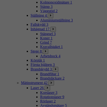
Kolmonoxidmätare
1
Stämp
3
Väggstöd
2
Ställning
4
Aluminiumställning
3
Fallskydd
3
Inhägnad
17
Stängsel
3
Koner
1
Grind
7
Kravallstaket
1
Stege
8
Arbetsbock
4
Körplåt
1
Första hjälpen
3
Brandskydd
3
Brandfiltar
1
Brandsläckare
2
Mätinstrument
42
Laser
26
Korslaser
3
Rotationslaser
9
Rörlaser
2
Avståndsmätare
5