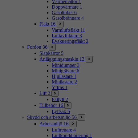
Värmemattor
1
Doppvärmare
1
Gasoltuber
6
Gasolbrännare
4
Fläkt
16
Varmluftsfläkt
11
Luftavfuktare
3
Evakueringsfläkt
2
Fordon
36
Släpkärror
5
Anläggningsmaskin
13
Minidumper
3
Minigrävare
6
Hjullastare
1
Minilastare
2
Ytfräs
1
Lift
2
Pallyft
2
Tillbehör
16
Lyftsax
5
Skydd och arbetsmiljö
56
Arbetsmiljö
16
Luftrenare
4
Luftkonditionering
1