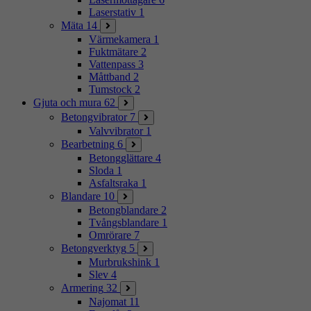
Laserstativ
1
Mäta
14
Värmekamera
1
Fuktmätare
2
Vattenpass
3
Måttband
2
Tumstock
2
Gjuta och mura
62
Betongvibrator
7
Valvvibrator
1
Bearbetning
6
Betongglättare
4
Sloda
1
Asfaltsraka
1
Blandare
10
Betongblandare
2
Tvångsblandare
1
Omrörare
7
Betongverktyg
5
Murbrukshink
1
Slev
4
Armering
32
Najomat
11