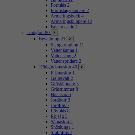
Formlås
2
Formstagspännare
2
Armeringsbock
4
Armeringsklippare
12
Bockmaskin
1
Trädgård
80
Bevattning
21
Slangkoppling
11
Vattenkanna
1
Vattenslang
2
Vattenspridare
2
Trädgårdsmaskin
40
Flismaskin
1
Gallervält
2
Gräsklippare
3
Grästrimmer
8
Häcksax
6
Jordborr
3
Jordfräs
1
Lövblås
8
Röjsåg
3
Såmaskin
2
Snöslunga
1
Stubbfräs
1