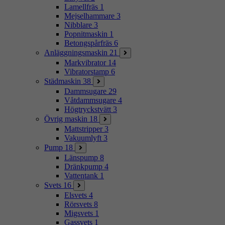
Lamellfräs
1
Mejselhammare
3
Nibblare
3
Popnitmaskin
1
Betongspårfräs
6
Anläggningsmaskin
21
Markvibrator
14
Vibratorstamp
6
Städmaskin
38
Dammsugare
29
Våtdammsugare
4
Högtryckstvätt
3
Övrig maskin
18
Mattstripper
3
Vakuumlyft
3
Pump
18
Länspump
8
Dränkpump
4
Vattentank
1
Svets
16
Elsvets
4
Rörsvets
8
Migsvets
1
Gassvets
1