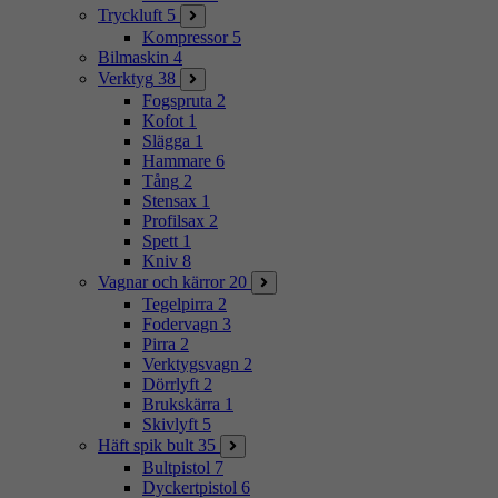
Tryckluft
5
Kompressor
5
Bilmaskin
4
Verktyg
38
Fogspruta
2
Kofot
1
Slägga
1
Hammare
6
Tång
2
Stensax
1
Profilsax
2
Spett
1
Kniv
8
Vagnar och kärror
20
Tegelpirra
2
Fodervagn
3
Pirra
2
Verktygsvagn
2
Dörrlyft
2
Brukskärra
1
Skivlyft
5
Häft spik bult
35
Bultpistol
7
Dyckertpistol
6