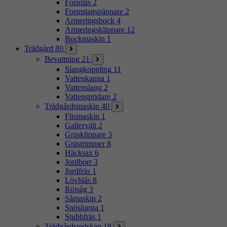
Formlås
2
Formstagspännare
2
Armeringsbock
4
Armeringsklippare
12
Bockmaskin
1
Trädgård
80
Bevattning
21
Slangkoppling
11
Vattenkanna
1
Vattenslang
2
Vattenspridare
2
Trädgårdsmaskin
40
Flismaskin
1
Gallervält
2
Gräsklippare
3
Grästrimmer
8
Häcksax
6
Jordborr
3
Jordfräs
1
Lövblås
8
Röjsåg
3
Såmaskin
2
Snöslunga
1
Stubbfräs
1
Trädgårdsredskap
18