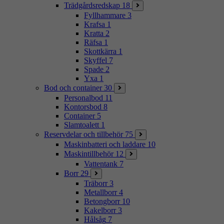
Trädgårdsredskap
18
Fyllhammare
3
Krafsa
1
Kratta
2
Räfsa
1
Skottkärra
1
Skyffel
7
Spade
2
Yxa
1
Bod och container
30
Personalbod
11
Kontorsbod
8
Container
5
Slamtoalett
1
Reservdelar och tillbehör
75
Maskinbatteri och laddare
10
Maskintillbehör
12
Vattentank
7
Borr
29
Träborr
3
Metallborr
4
Betongborr
10
Kakelborr
3
Hålsåg
7