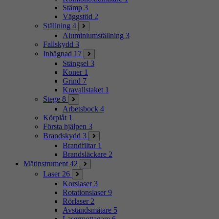
Stämp
3
Väggstöd
2
Ställning
4
Aluminiumställning
3
Fallskydd
3
Inhägnad
17
Stängsel
3
Koner
1
Grind
7
Kravallstaket
1
Stege
8
Arbetsbock
4
Körplåt
1
Första hjälpen
3
Brandskydd
3
Brandfiltar
1
Brandsläckare
2
Mätinstrument
42
Laser
26
Korslaser
3
Rotationslaser
9
Rörlaser
2
Avståndsmätare
5
Lasermottagare
6