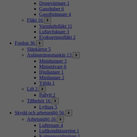
Doppvärmare
1
Gasoltuber
6
Gasolbrännare
4
Fläkt
16
Varmluftsfläkt
11
Luftavfuktare
3
Evakueringsfläkt
2
Fordon
36
Släpkärror
5
Anläggningsmaskin
13
Minidumper
3
Minigrävare
6
Hjullastare
1
Minilastare
2
Ytfräs
1
Lift
2
Pallyft
2
Tillbehör
16
Lyftsax
5
Skydd och arbetsmiljö
56
Arbetsmiljö
16
Luftrenare
4
Luftkonditionering
1
Kolmonoxidmätare
1