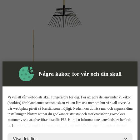
Några kakor, för vår och din skull
Skyddsutrustning
Vi vill att vår webbplats skall fungera bra för dig. För att göra det använder vi kakor
(cookies) för bland annat statistik så att vi kan lära oss mer om hur vi skall utveckla
Räfsa
Mer information
vår webbplats på ett så bra sätt som möjligt. Nedan kan du läsa mer och anpassa dina
inställningar. Notera att när du godkänner statistik och marknadsförings-cookies
kommer viss data överföras utanför EU. Hur den informationen används av berörda
Fiskars Prima
[...]
bolag vet vi inte exakt. Till exempel uppfyller inte USA:s lagstiftning alla de krav
gällande hantering av personuppgifter som ställs inom EU, vilket kan innebära vissa
risker för dina personuppgifter. De berörda bolagen måste lämna över uppgifter till
Visa detaljer
Kraftigt stålhuvud