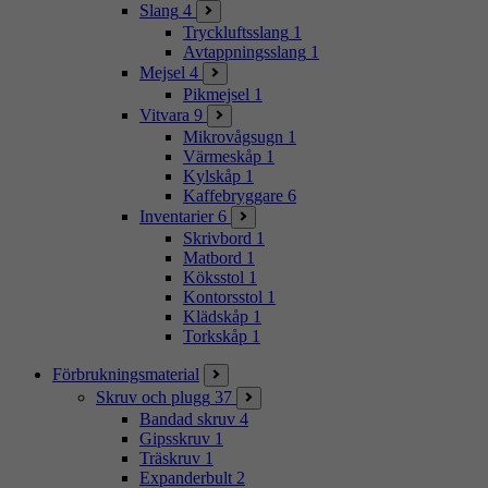
Slang
4
Tryckluftsslang
1
Avtappningsslang
1
Mejsel
4
Pikmejsel
1
Vitvara
9
Mikrovågsugn
1
Värmeskåp
1
Kylskåp
1
Kaffebryggare
6
Inventarier
6
Skrivbord
1
Matbord
1
Köksstol
1
Kontorsstol
1
Klädskåp
1
Torkskåp
1
Förbrukningsmaterial
Skruv och plugg
37
Bandad skruv
4
Gipsskruv
1
Träskruv
1
Expanderbult
2