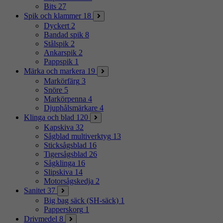
Bits
27
Spik och klammer
18
Dyckert
2
Bandad spik
8
Stålspik
2
Ankarspik
2
Pappspik
1
Märka och markera
19
Markörfärg
3
Snöre
5
Markörpenna
4
Djuphålsmärkare
4
Klinga och blad
120
Kapskiva
32
Sågblad multiverktyg
13
Sticksågsblad
16
Tigersågsblad
26
Sågklinga
16
Slipskiva
14
Motorsågskedja
2
Sanitet
37
Big bag säck (SH-säck)
1
Papperskorg
1
Drivmedel
8