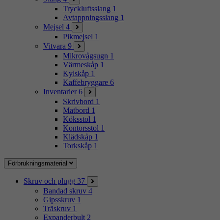
Tryckluftsslang
1
Avtappningsslang
1
Mejsel
4
Pikmejsel
1
Vitvara
9
Mikrovågsugn
1
Värmeskåp
1
Kylskåp
1
Kaffebryggare
6
Inventarier
6
Skrivbord
1
Matbord
1
Köksstol
1
Kontorsstol
1
Klädskåp
1
Torkskåp
1
Förbrukningsmaterial
Skruv och plugg
37
Bandad skruv
4
Gipsskruv
1
Träskruv
1
Expanderbult
2