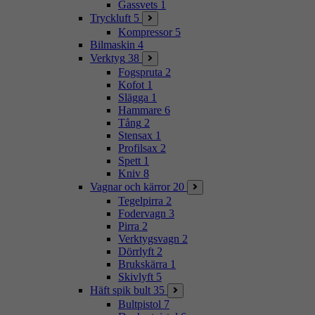
Gassvets
1
Tryckluft
5
Kompressor
5
Bilmaskin
4
Verktyg
38
Fogspruta
2
Kofot
1
Slägga
1
Hammare
6
Tång
2
Stensax
1
Profilsax
2
Spett
1
Kniv
8
Vagnar och kärror
20
Tegelpirra
2
Fodervagn
3
Pirra
2
Verktygsvagn
2
Dörrlyft
2
Brukskärra
1
Skivlyft
5
Häft spik bult
35
Bultpistol
7