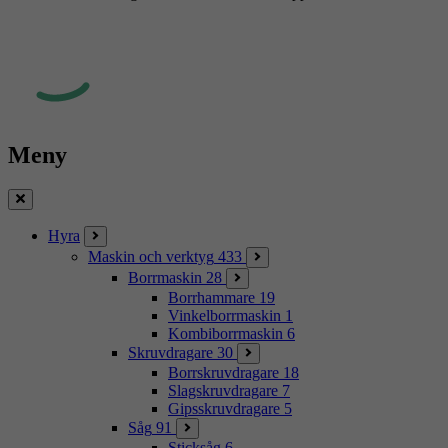
Meny
Stäng
Hyra
Maskin och verktyg
433
Borrmaskin
28
Borrhammare
19
Vinkelborrmaskin
1
Kombiborrmaskin
6
Skruvdragare
30
Borrskruvdragare
18
Slagskruvdragare
7
Gipsskruvdragare
5
Såg
91
Sticksåg
6