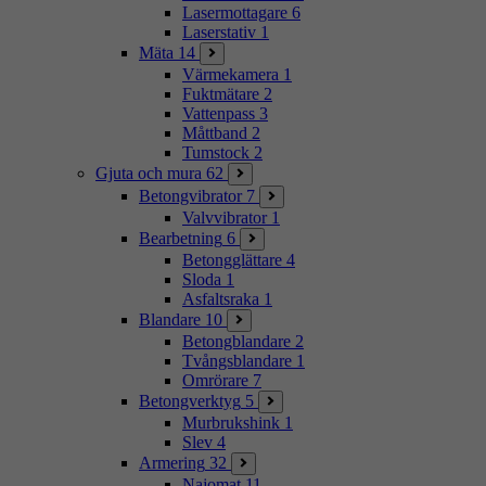
Lasermottagare
6
Laserstativ
1
Mäta
14
Värmekamera
1
Fuktmätare
2
Vattenpass
3
Måttband
2
Tumstock
2
Gjuta och mura
62
Betongvibrator
7
Valvvibrator
1
Bearbetning
6
Betongglättare
4
Sloda
1
Asfaltsraka
1
Blandare
10
Betongblandare
2
Tvångsblandare
1
Omrörare
7
Betongverktyg
5
Murbrukshink
1
Slev
4
Armering
32
Najomat
11