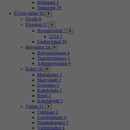
Häftpistol
3
Spikpistol
19
El och värme
92
Elverk
8
Elcentral
17
Huvudcentral
7
125A
1
Undercentral
10
Belysning
14
Belysningsmast
4
Transformatorer
1
Arbetsbelysning
9
Kabel
16
Motorkabel
3
Skarvsladd
2
Grenuttag
3
Kabelvinda
2
Rörål
2
Kabelskydd
3
Värme
21
Tjältinare
2
Gasolvärmare
4
Varmluftspistol
3
Värmemattor
1