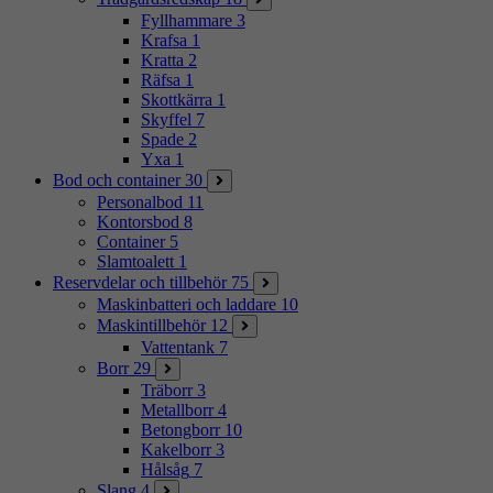
Fyllhammare
3
Krafsa
1
Kratta
2
Räfsa
1
Skottkärra
1
Skyffel
7
Spade
2
Yxa
1
Bod och container
30
Personalbod
11
Kontorsbod
8
Container
5
Slamtoalett
1
Reservdelar och tillbehör
75
Maskinbatteri och laddare
10
Maskintillbehör
12
Vattentank
7
Borr
29
Träborr
3
Metallborr
4
Betongborr
10
Kakelborr
3
Hålsåg
7
Slang
4