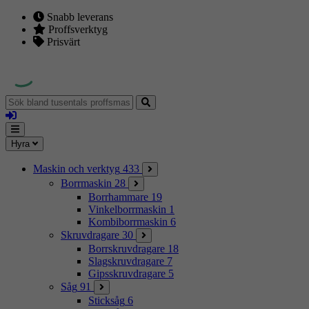
Snabb leverans
Proffsverktyg
Prisvärt
Sök
bland
Logga
tusentals
in
proffsmaskiner
Mina
Meny
Hyra
sidor
Maskin och verktyg
433
Borrmaskin
28
Borrhammare
19
Vinkelborrmaskin
1
Kombiborrmaskin
6
Skruvdragare
30
Borrskruvdragare
18
Slagskruvdragare
7
Gipsskruvdragare
5
Såg
91
Sticksåg
6