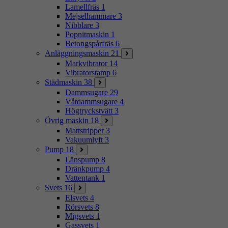
Lamellfräs
1
Mejselhammare
3
Nibblare
3
Popnitmaskin
1
Betongspårfräs
6
Anläggningsmaskin
21
Markvibrator
14
Vibratorstamp
6
Städmaskin
38
Dammsugare
29
Våtdammsugare
4
Högtryckstvätt
3
Övrig maskin
18
Mattstripper
3
Vakuumlyft
3
Pump
18
Länspump
8
Dränkpump
4
Vattentank
1
Svets
16
Elsvets
4
Rörsvets
8
Migsvets
1
Gassvets
1