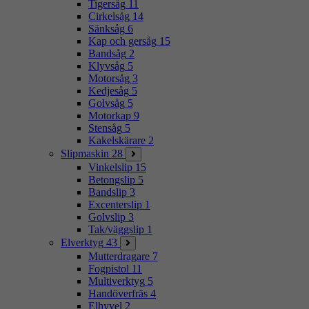
Tigersåg
11
Cirkelsåg
14
Sänksåg
6
Kap och gersåg
15
Bandsåg
2
Klyvsåg
5
Motorsåg
3
Kedjesåg
5
Golvsåg
5
Motorkap
9
Stensåg
5
Kakelskärare
2
Slipmaskin
28
Vinkelslip
15
Betongslip
5
Bandslip
3
Excenterslip
1
Golvslip
3
Tak/väggslip
1
Elverktyg
43
Mutterdragare
7
Fogpistol
11
Multiverktyg
5
Handöverfräs
4
Elhyvel
2