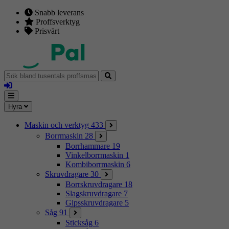
Snabb leverans
Proffsverktyg
Prisvärt
Sök
bland
Logga
tusentals
in
proffsmaskiner
Mina
Meny
Hyra
sidor
Maskin och verktyg
433
Borrmaskin
28
Borrhammare
19
Vinkelborrmaskin
1
Kombiborrmaskin
6
Skruvdragare
30
Borrskruvdragare
18
Slagskruvdragare
7
Gipsskruvdragare
5
Såg
91
Sticksåg
6