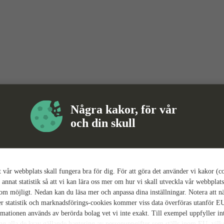
Några kakor, för vår
och din skull
tt vår webbplats skall fungera bra för dig. För att göra det använder vi kakor (c
 annat statistik så att vi kan lära oss mer om hur vi skall utveckla vår webbplats
som möjligt. Nedan kan du läsa mer och anpassa dina inställningar. Notera att n
r statistik och marknadsförings-cookies kommer viss data överföras utanför E
rmationen används av berörda bolag vet vi inte exakt. Till exempel uppfyller i
ing alla de krav gällande hantering av personuppgifter som ställs inom EU, vilk