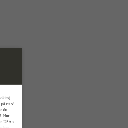
ookies)
 på ett så
är du
U. Hur
nte USA:s
et kan