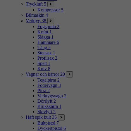
Tryckluft
5
Kompressor
5
Bilmaskin
4
Verktyg
38
Fogspruta
2
Kofot
1
Slägga
1
Hammare
6
Tång
2
Stensax
1
Profilsax
2
Spett
1
Kniv
8
Vagnar och kärror
20
Tegelpirra
2
Fodervagn
3
Pirra
2
Verktygsvagn
2
Dörrlyft
2
Brukskärra
1
Skivlyft
5
Häft spik bult
35
Bultpistol
7
Dyckertpistol
6