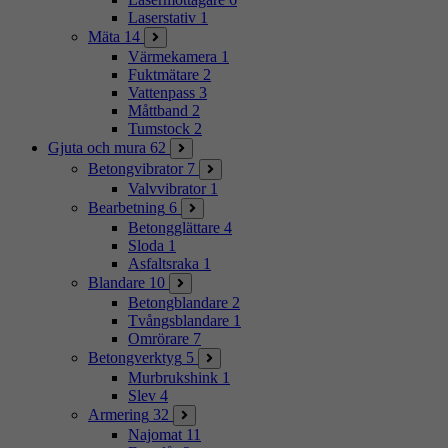
Laserstativ
1
Mäta
14
Värmekamera
1
Fuktmätare
2
Vattenpass
3
Måttband
2
Tumstock
2
Gjuta och mura
62
Betongvibrator
7
Valvvibrator
1
Bearbetning
6
Betongglättare
4
Sloda
1
Asfaltsraka
1
Blandare
10
Betongblandare
2
Tvångsblandare
1
Omrörare
7
Betongverktyg
5
Murbrukshink
1
Slev
4
Armering
32
Najomat
11