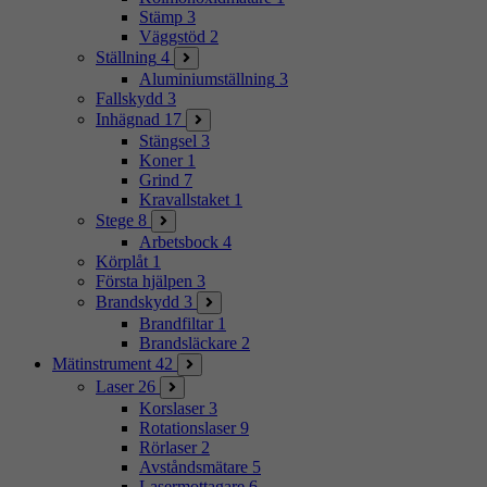
Stämp
3
Väggstöd
2
Ställning
4
Aluminiumställning
3
Fallskydd
3
Inhägnad
17
Stängsel
3
Koner
1
Grind
7
Kravallstaket
1
Stege
8
Arbetsbock
4
Körplåt
1
Första hjälpen
3
Brandskydd
3
Brandfiltar
1
Brandsläckare
2
Mätinstrument
42
Laser
26
Korslaser
3
Rotationslaser
9
Rörlaser
2
Avståndsmätare
5
Lasermottagare
6