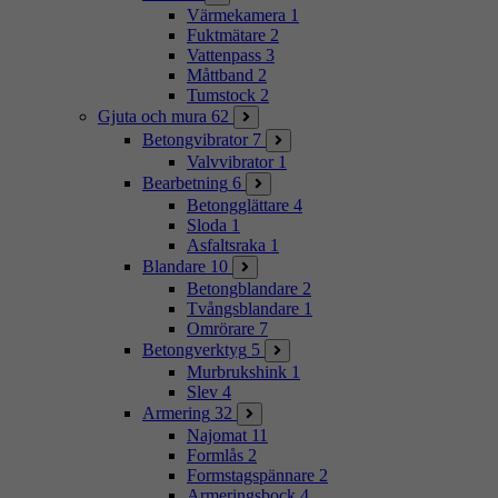
Värmekamera
1
Fuktmätare
2
Vattenpass
3
Måttband
2
Tumstock
2
Gjuta och mura
62
Betongvibrator
7
Valvvibrator
1
Bearbetning
6
Betongglättare
4
Sloda
1
Asfaltsraka
1
Blandare
10
Betongblandare
2
Tvångsblandare
1
Omrörare
7
Betongverktyg
5
Murbrukshink
1
Slev
4
Armering
32
Najomat
11
Formlås
2
Formstagspännare
2
Armeringsbock
4