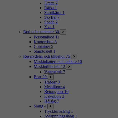
Kratta
2
Räfsa
1
Skottkärra
1
Skyffel
7
Spade
2
Yxa
1
Bod och container
30
Personalbod
11
Kontorsbod
8
Container
5
Slamtoalett
1
Reservdelar och tillbehör
75
Maskinbatteri och laddare
10
Maskintillbehör
12
Vattentank
7
Borr
29
Träborr
3
Metallborr
4
Betongborr
10
Kakelborr
3
Hålsåg
7
Slang
4
Tryckluftsslang
1
Avtappningsslang
1