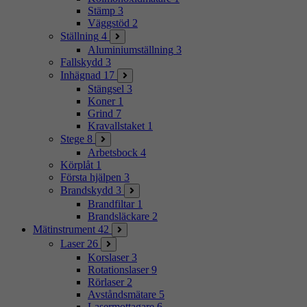
Stämp
3
Väggstöd
2
Ställning
4
Aluminiumställning
3
Fallskydd
3
Inhägnad
17
Stängsel
3
Koner
1
Grind
7
Kravallstaket
1
Stege
8
Arbetsbock
4
Körplåt
1
Första hjälpen
3
Brandskydd
3
Brandfiltar
1
Brandsläckare
2
Mätinstrument
42
Laser
26
Korslaser
3
Rotationslaser
9
Rörlaser
2
Avståndsmätare
5
Lasermottagare
6