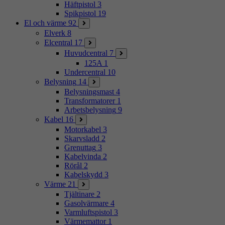
Häftpistol
3
Spikpistol
19
El och värme
92
Elverk
8
Elcentral
17
Huvudcentral
7
125A
1
Undercentral
10
Belysning
14
Belysningsmast
4
Transformatorer
1
Arbetsbelysning
9
Kabel
16
Motorkabel
3
Skarvsladd
2
Grenuttag
3
Kabelvinda
2
Rörål
2
Kabelskydd
3
Värme
21
Tjältinare
2
Gasolvärmare
4
Varmluftspistol
3
Värmemattor
1