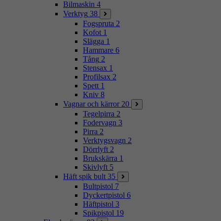
Bilmaskin
4
Verktyg
38
Fogspruta
2
Kofot
1
Slägga
1
Hammare
6
Tång
2
Stensax
1
Profilsax
2
Spett
1
Kniv
8
Vagnar och kärror
20
Tegelpirra
2
Fodervagn
3
Pirra
2
Verktygsvagn
2
Dörrlyft
2
Brukskärra
1
Skivlyft
5
Häft spik bult
35
Bultpistol
7
Dyckertpistol
6
Häftpistol
3
Spikpistol
19