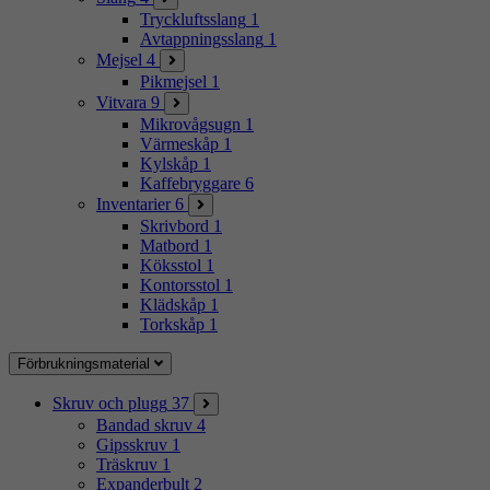
Tryckluftsslang
1
Avtappningsslang
1
Mejsel
4
Pikmejsel
1
Vitvara
9
Mikrovågsugn
1
Värmeskåp
1
Kylskåp
1
Kaffebryggare
6
Inventarier
6
Skrivbord
1
Matbord
1
Köksstol
1
Kontorsstol
1
Klädskåp
1
Torkskåp
1
Förbrukningsmaterial
Skruv och plugg
37
Bandad skruv
4
Gipsskruv
1
Träskruv
1
Expanderbult
2