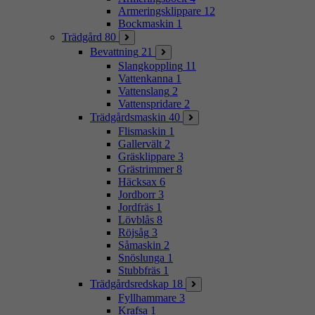
Armeringsklippare
12
Bockmaskin
1
Trädgård
80
Bevattning
21
Slangkoppling
11
Vattenkanna
1
Vattenslang
2
Vattenspridare
2
Trädgårdsmaskin
40
Flismaskin
1
Gallervält
2
Gräsklippare
3
Grästrimmer
8
Häcksax
6
Jordborr
3
Jordfräs
1
Lövblås
8
Röjsåg
3
Såmaskin
2
Snöslunga
1
Stubbfräs
1
Trädgårdsredskap
18
Fyllhammare
3
Krafsa
1