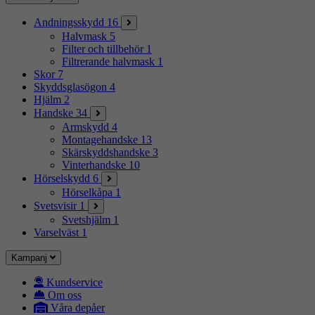
Andningsskydd
16
Halvmask
5
Filter och tillbehör
1
Filtrerande halvmask
1
Skor
7
Skyddsglasögon
4
Hjälm
2
Handske
34
Armskydd
4
Montagehandske
13
Skärskyddshandske
3
Vinterhandske
10
Hörselskydd
6
Hörselkåpa
1
Svetsvisir
1
Svetshjälm
1
Varselväst
1
Kampanj
Kundservice
Om oss
Våra depåer