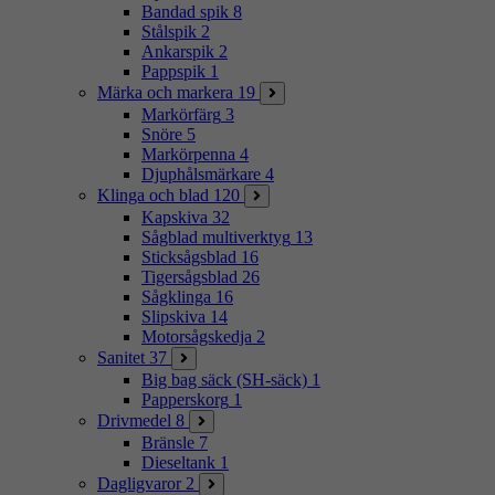
Bandad spik
8
Stålspik
2
Ankarspik
2
Pappspik
1
Märka och markera
19
Markörfärg
3
Snöre
5
Markörpenna
4
Djuphålsmärkare
4
Klinga och blad
120
Kapskiva
32
Sågblad multiverktyg
13
Sticksågsblad
16
Tigersågsblad
26
Sågklinga
16
Slipskiva
14
Motorsågskedja
2
Sanitet
37
Big bag säck (SH-säck)
1
Papperskorg
1
Drivmedel
8
Bränsle
7
Dieseltank
1
Dagligvaror
2