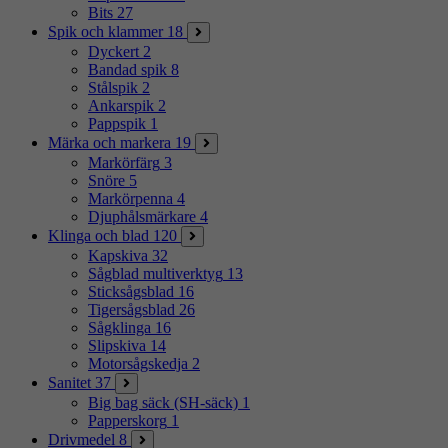
Bits
27
Spik och klammer
18
Dyckert
2
Bandad spik
8
Stålspik
2
Ankarspik
2
Pappspik
1
Märka och markera
19
Markörfärg
3
Snöre
5
Markörpenna
4
Djuphålsmärkare
4
Klinga och blad
120
Kapskiva
32
Sågblad multiverktyg
13
Sticksågsblad
16
Tigersågsblad
26
Sågklinga
16
Slipskiva
14
Motorsågskedja
2
Sanitet
37
Big bag säck (SH-säck)
1
Papperskorg
1
Drivmedel
8