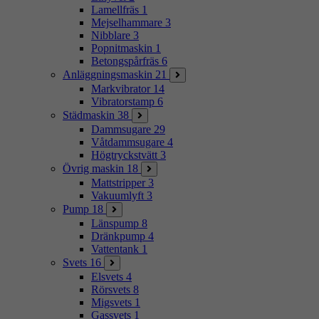
Lamellfräs
1
Mejselhammare
3
Nibblare
3
Popnitmaskin
1
Betongspårfräs
6
Anläggningsmaskin
21
Markvibrator
14
Vibratorstamp
6
Städmaskin
38
Dammsugare
29
Våtdammsugare
4
Högtryckstvätt
3
Övrig maskin
18
Mattstripper
3
Vakuumlyft
3
Pump
18
Länspump
8
Dränkpump
4
Vattentank
1
Svets
16
Elsvets
4
Rörsvets
8
Migsvets
1
Gassvets
1