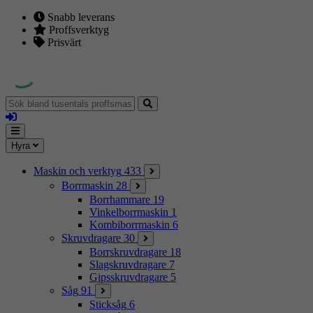
Snabb leverans
Proffsverktyg
Prisvärt
Sök
bland
Logga
tusentals
in
proffsmaskiner
Mina
Meny
Hyra
sidor
Maskin och verktyg
433
Borrmaskin
28
Borrhammare
19
Vinkelborrmaskin
1
Kombiborrmaskin
6
Skruvdragare
30
Borrskruvdragare
18
Slagskruvdragare
7
Gipsskruvdragare
5
Såg
91
Sticksåg
6