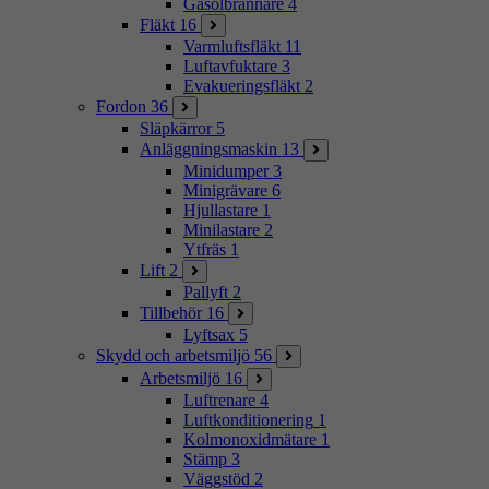
Gasolbrännare
4
Fläkt
16
Varmluftsfläkt
11
Luftavfuktare
3
Evakueringsfläkt
2
Fordon
36
Släpkärror
5
Anläggningsmaskin
13
Minidumper
3
Minigrävare
6
Hjullastare
1
Minilastare
2
Ytfräs
1
Lift
2
Pallyft
2
Tillbehör
16
Lyftsax
5
Skydd och arbetsmiljö
56
Arbetsmiljö
16
Luftrenare
4
Luftkonditionering
1
Kolmonoxidmätare
1
Stämp
3
Väggstöd
2