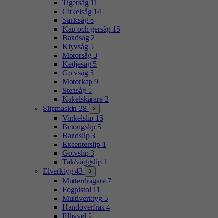
Tigersåg
11
Cirkelsåg
14
Sänksåg
6
Kap och gersåg
15
Bandsåg
2
Klyvsåg
5
Motorsåg
3
Kedjesåg
5
Golvsåg
5
Motorkap
9
Stensåg
5
Kakelskärare
2
Slipmaskin
28
Vinkelslip
15
Betongslip
5
Bandslip
3
Excenterslip
1
Golvslip
3
Tak/väggslip
1
Elverktyg
43
Mutterdragare
7
Fogpistol
11
Multiverktyg
5
Handöverfräs
4
Elhyvel
2