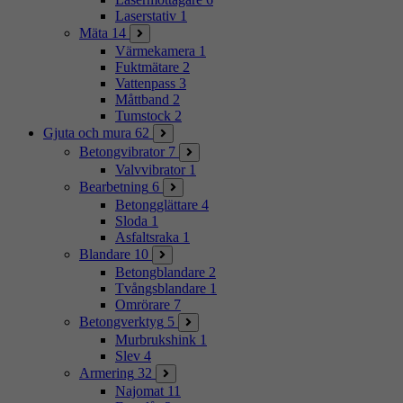
Laserstativ
1
Mäta
14
Värmekamera
1
Fuktmätare
2
Vattenpass
3
Måttband
2
Tumstock
2
Gjuta och mura
62
Betongvibrator
7
Valvvibrator
1
Bearbetning
6
Betongglättare
4
Sloda
1
Asfaltsraka
1
Blandare
10
Betongblandare
2
Tvångsblandare
1
Omrörare
7
Betongverktyg
5
Murbrukshink
1
Slev
4
Armering
32
Najomat
11