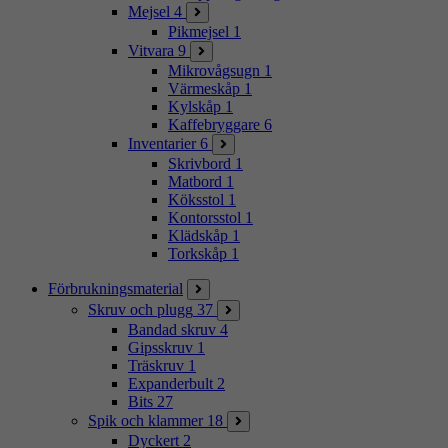
Mejsel
4
Pikmejsel
1
Vitvara
9
Mikrovågsugn
1
Värmeskåp
1
Kylskåp
1
Kaffebryggare
6
Inventarier
6
Skrivbord
1
Matbord
1
Köksstol
1
Kontorsstol
1
Klädskåp
1
Torkskåp
1
Förbrukningsmaterial
Skruv och plugg
37
Bandad skruv
4
Gipsskruv
1
Träskruv
1
Expanderbult
2
Bits
27
Spik och klammer
18
Dyckert
2