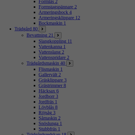
Formlås
2
Formstagspännare
2
Armeringsbock
4
Armeringsklippare
12
Bockmaskin
1
Trädgård
80
Bevattning
21
Slangkoppling
11
Vattenkanna
1
Vattenslang
2
Vattenspridare
2
Trädgårdsmaskin
40
Flismaskin
1
Gallervält
2
Gräsklippare
3
Grästrimmer
8
Häcksax
6
Jordborr
3
Jordfräs
1
Lövblås
8
Röjsåg
3
Såmaskin
2
Snöslunga
1
Stubbfräs
1
Trädgårdsredskap
18