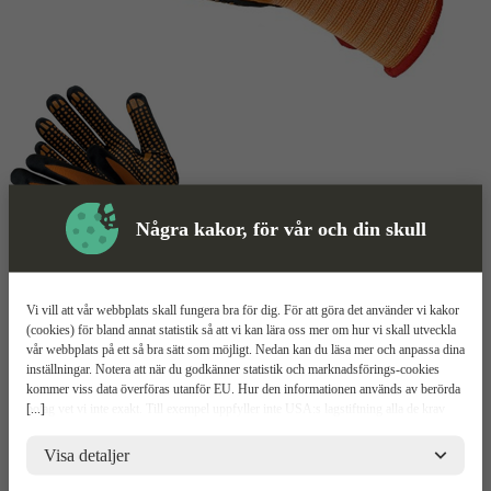
Några kakor, för vår och din skull
Vi vill att vår webbplats skall fungera bra för dig. För att göra det använder vi kakor
Montagehandske
Mer information
(cookies) för bland annat statistik så att vi kan lära oss mer om hur vi skall utveckla
vår webbplats på ett så bra sätt som möjligt. Nedan kan du läsa mer och anpassa dina
Exelar 5316NI
inställningar. Notera att när du godkänner statistik och marknadsförings-cookies
kommer viss data överföras utanför EU. Hur den informationen används av berörda
[...]
bolag vet vi inte exakt. Till exempel uppfyller inte USA:s lagstiftning alla de krav
Nitrilnoppor för bra grepp
gällande hantering av personuppgifter som ställs inom EU, vilket kan innebära vissa
Nitrildoppad och stryktålig
risker för dina personuppgifter. De berörda bolagen måste lämna över uppgifter till
Visa detaljer
Nylon och spandex
brottsbekämpande myndigheter i USA om de får en sådan begäran. Det kan dock
vara svårt eller omöjligt för dig att hävda dina rättigheter, t.ex. rätten till radering,