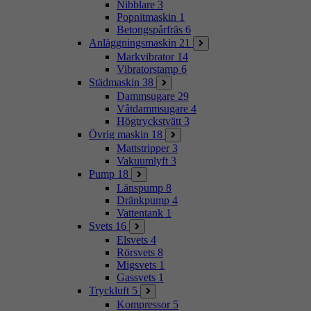
Nibblare
3
Popnitmaskin
1
Betongspårfräs
6
Anläggningsmaskin
21
Markvibrator
14
Vibratorstamp
6
Städmaskin
38
Dammsugare
29
Våtdammsugare
4
Högtryckstvätt
3
Övrig maskin
18
Mattstripper
3
Vakuumlyft
3
Pump
18
Länspump
8
Dränkpump
4
Vattentank
1
Svets
16
Elsvets
4
Rörsvets
8
Migsvets
1
Gassvets
1
Tryckluft
5
Kompressor
5