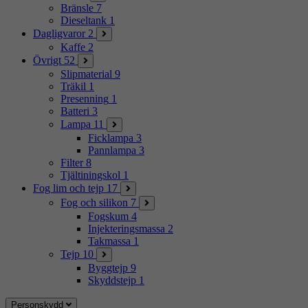
Bränsle
7
Dieseltank
1
Dagligvaror
2
Kaffe
2
Övrigt
52
Slipmaterial
9
Träkil
1
Presenning
1
Batteri
3
Lampa
11
Ficklampa
3
Pannlampa
3
Filter
8
Tjältiningskol
1
Fog lim och tejp
17
Fog och silikon
7
Fogskum
4
Injekteringsmassa
2
Takmassa
1
Tejp
10
Byggtejp
9
Skyddstejp
1
Personskydd