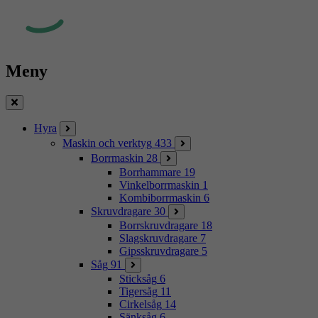
Meny
Stäng
Hyra
Maskin och verktyg
433
Borrmaskin
28
Borrhammare
19
Vinkelborrmaskin
1
Kombiborrmaskin
6
Skruvdragare
30
Borrskruvdragare
18
Slagskruvdragare
7
Gipsskruvdragare
5
Såg
91
Sticksåg
6
Tigersåg
11
Cirkelsåg
14
Sänksåg
6