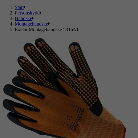
Start
Personskydd
Handske
Montagehandske
Exelar Montagehandske 5316NI