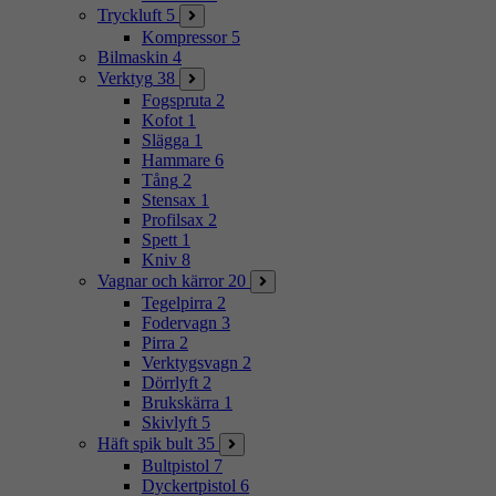
Tryckluft
5
Kompressor
5
Bilmaskin
4
Verktyg
38
Fogspruta
2
Kofot
1
Slägga
1
Hammare
6
Tång
2
Stensax
1
Profilsax
2
Spett
1
Kniv
8
Vagnar och kärror
20
Tegelpirra
2
Fodervagn
3
Pirra
2
Verktygsvagn
2
Dörrlyft
2
Brukskärra
1
Skivlyft
5
Häft spik bult
35
Bultpistol
7
Dyckertpistol
6