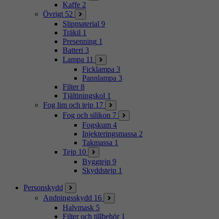
Kaffe
2
Övrigt
52
Slipmaterial
9
Träkil
1
Presenning
1
Batteri
3
Lampa
11
Ficklampa
3
Pannlampa
3
Filter
8
Tjältiningskol
1
Fog lim och tejp
17
Fog och silikon
7
Fogskum
4
Injekteringsmassa
2
Takmassa
1
Tejp
10
Byggtejp
9
Skyddstejp
1
Personskydd
Andningsskydd
16
Halvmask
5
Filter och tillbehör
1