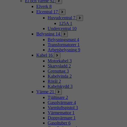
El och värme
92
Elverk
8
Elcentral
17
Huvudcentral
7
125A
1
Undercentral
10
Belysning
14
Belysningsmast
4
Transformatorer
1
Arbetsbelysning
9
Kabel
16
Motorkabel
3
Skarvsladd
2
Grenuttag
3
Kabelvinda
2
Rörål
2
Kabelskydd
3
Värme
21
Tjältinare
2
Gasolvärmare
4
Varmluftspistol
3
Värmemattor
1
Doppvärmare
1
Gasoltuber
6