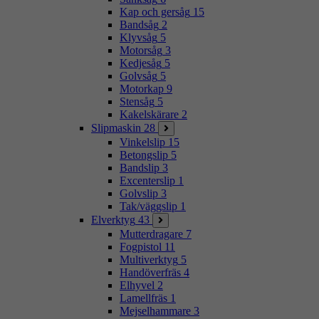
Kap och gersåg
15
Bandsåg
2
Klyvsåg
5
Motorsåg
3
Kedjesåg
5
Golvsåg
5
Motorkap
9
Stensåg
5
Kakelskärare
2
Slipmaskin
28
Vinkelslip
15
Betongslip
5
Bandslip
3
Excenterslip
1
Golvslip
3
Tak/väggslip
1
Elverktyg
43
Mutterdragare
7
Fogpistol
11
Multiverktyg
5
Handöverfräs
4
Elhyvel
2
Lamellfräs
1
Mejselhammare
3