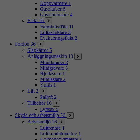
Doppvärmare
1
Gasoltuber
6
Gasolbrännare
4
Fläkt
16
Varmluftsfläkt
11
Luftavfuktare
3
Evakueringsfläkt
2
Fordon
36
Släpkärror
5
Anläggningsmaskin
13
Minidumper
3
Minigrävare
6
Hjullastare
1
Minilastare
2
Ytfräs
1
Lift
2
Pallyft
2
Tillbehör
16
Lyftsax
5
Skydd och arbetsmiljö
56
Arbetsmiljö
16
Luftrenare
4
Luftkonditionering
1
Kolmonoxidmätare
1