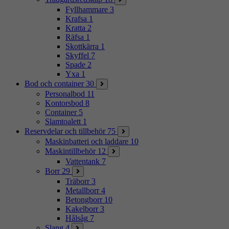
Fyllhammare
3
Krafsa
1
Kratta
2
Räfsa
1
Skottkärra
1
Skyffel
7
Spade
2
Yxa
1
Bod och container
30
Personalbod
11
Kontorsbod
8
Container
5
Slamtoalett
1
Reservdelar och tillbehör
75
Maskinbatteri och laddare
10
Maskintillbehör
12
Vattentank
7
Borr
29
Träborr
3
Metallborr
4
Betongborr
10
Kakelborr
3
Hålsåg
7
Slang
4