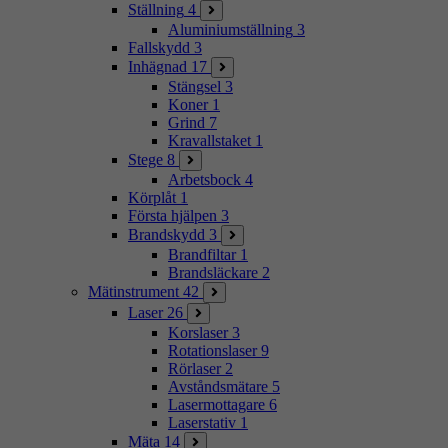
Ställning
4
Aluminiumställning
3
Fallskydd
3
Inhägnad
17
Stängsel
3
Koner
1
Grind
7
Kravallstaket
1
Stege
8
Arbetsbock
4
Körplåt
1
Första hjälpen
3
Brandskydd
3
Brandfiltar
1
Brandsläckare
2
Mätinstrument
42
Laser
26
Korslaser
3
Rotationslaser
9
Rörlaser
2
Avståndsmätare
5
Lasermottagare
6
Laserstativ
1
Mäta
14