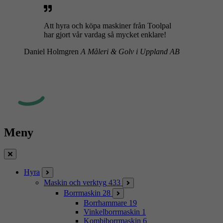
Att hyra och köpa maskiner från Toolpal
har gjort vår vardag så mycket enklare!
Daniel Holmgren
A Måleri & Golv i Uppland AB
Meny
Stäng
Hyra
Maskin och verktyg
433
Borrmaskin
28
Borrhammare
19
Vinkelborrmaskin
1
Kombiborrmaskin
6