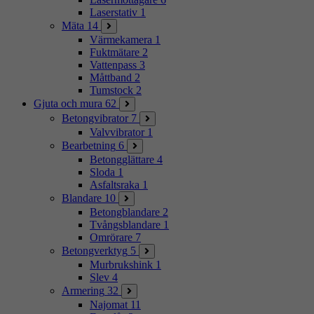
Laserstativ
1
Mäta
14
Värmekamera
1
Fuktmätare
2
Vattenpass
3
Måttband
2
Tumstock
2
Gjuta och mura
62
Betongvibrator
7
Valvvibrator
1
Bearbetning
6
Betongglättare
4
Sloda
1
Asfaltsraka
1
Blandare
10
Betongblandare
2
Tvångsblandare
1
Omrörare
7
Betongverktyg
5
Murbrukshink
1
Slev
4
Armering
32
Najomat
11