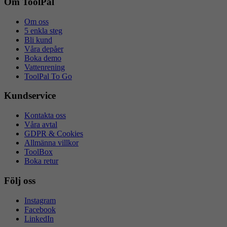
Om ToolPal
flik
Om oss
5 enkla steg
Bli kund
Våra depåer
Boka demo
Vattenrening
ToolPal To Go
Kundservice
Kontakta oss
Våra avtal
GDPR & Cookies
Allmänna villkor
ToolBox
Boka retur
Följ oss
Instagram
Facebook
LinkedIn