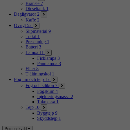
Bränsle
7
Dieseltank
1
Dagligvaror
2
Kaffe
2
Övrigt
52
Slipmaterial
9
Träkil
1
Presenning
1
Batteri
3
Lampa
11
Ficklampa
3
Pannlampa
3
Filter
8
Tjältiningskol
1
Fog lim och tejp
17
Fog och silikon
7
Fogskum
4
Injekteringsmassa
2
Takmassa
1
Tejp
10
Byggtejp
9
Skyddstejp
1
Personskydd