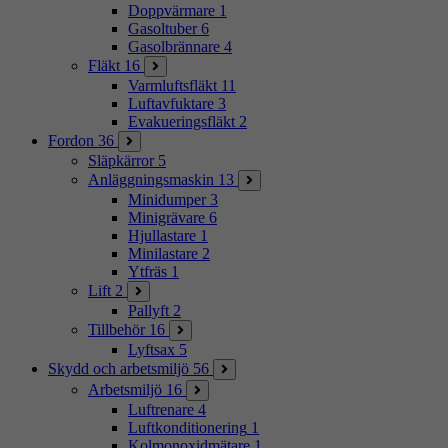
Doppvärmare
1
Gasoltuber
6
Gasolbrännare
4
Fläkt
16
Varmluftsfläkt
11
Luftavfuktare
3
Evakueringsfläkt
2
Fordon
36
Släpkärror
5
Anläggningsmaskin
13
Minidumper
3
Minigrävare
6
Hjullastare
1
Minilastare
2
Ytfräs
1
Lift
2
Pallyft
2
Tillbehör
16
Lyftsax
5
Skydd och arbetsmiljö
56
Arbetsmiljö
16
Luftrenare
4
Luftkonditionering
1
Kolmonoxidmätare
1