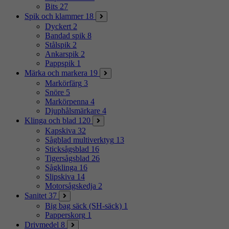
Bits
27
Spik och klammer
18
Dyckert
2
Bandad spik
8
Stålspik
2
Ankarspik
2
Pappspik
1
Märka och markera
19
Markörfärg
3
Snöre
5
Markörpenna
4
Djuphålsmärkare
4
Klinga och blad
120
Kapskiva
32
Sågblad multiverktyg
13
Sticksågsblad
16
Tigersågsblad
26
Sågklinga
16
Slipskiva
14
Motorsågskedja
2
Sanitet
37
Big bag säck (SH-säck)
1
Papperskorg
1
Drivmedel
8