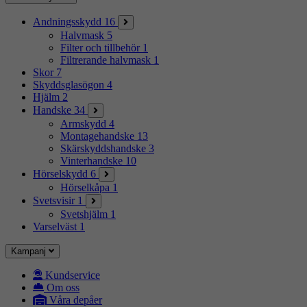
Andningsskydd
16
Halvmask
5
Filter och tillbehör
1
Filtrerande halvmask
1
Skor
7
Skyddsglasögon
4
Hjälm
2
Handske
34
Armskydd
4
Montagehandske
13
Skärskyddshandske
3
Vinterhandske
10
Hörselskydd
6
Hörselkåpa
1
Svetsvisir
1
Svetshjälm
1
Varselväst
1
Kampanj
Kundservice
Om oss
Våra depåer