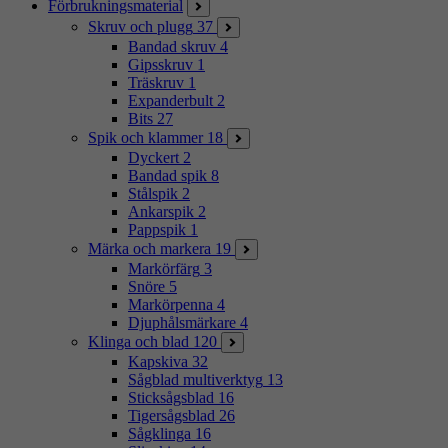
Förbrukningsmaterial
Skruv och plugg
37
Bandad skruv
4
Gipsskruv
1
Träskruv
1
Expanderbult
2
Bits
27
Spik och klammer
18
Dyckert
2
Bandad spik
8
Stålspik
2
Ankarspik
2
Pappspik
1
Märka och markera
19
Markörfärg
3
Snöre
5
Markörpenna
4
Djuphålsmärkare
4
Klinga och blad
120
Kapskiva
32
Sågblad multiverktyg
13
Sticksågsblad
16
Tigersågsblad
26
Sågklinga
16