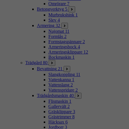
Omrörare
7
Betongverktyg
5
Murbrukshink
1
Slev
4
Armering
32
Najomat
11
Formlås
2
Formstagspännare
2
Armeringsbock
4
Armeringsklippare
12
Bockmaskin
1
Trädgård
80
Bevattning
21
Slangkoppling
11
Vattenkanna
1
Vattenslang
2
Vattenspridare
2
Trädgårdsmaskin
40
Flismaskin
1
Gallervält
2
Gräsklippare
3
Grästrimmer
8
Häcksax
6
Jordborr
3