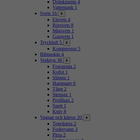
Dränkpump
4
Vattentank
1
Svets
16
Elsvets
4
Rörsvets
8
Migsvets
1
Gassvets
1
Tryckluft
5
Kompressor
5
Bilmaskin
4
Verktyg
38
Fogspruta
2
Kofot
1
Slägga
1
Hammare
6
Tång
2
Stensax
1
Profilsax
2
Spett
1
Kniv
8
Vagnar och kärror
20
Tegelpirra
2
Fodervagn
3
Pirra
2