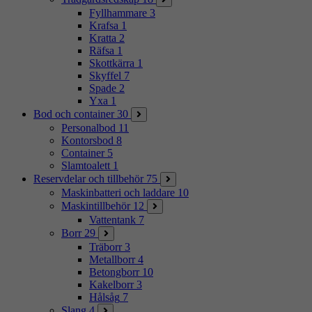
Fyllhammare
3
Krafsa
1
Kratta
2
Räfsa
1
Skottkärra
1
Skyffel
7
Spade
2
Yxa
1
Bod och container
30
Personalbod
11
Kontorsbod
8
Container
5
Slamtoalett
1
Reservdelar och tillbehör
75
Maskinbatteri och laddare
10
Maskintillbehör
12
Vattentank
7
Borr
29
Träborr
3
Metallborr
4
Betongborr
10
Kakelborr
3
Hålsåg
7
Slang
4