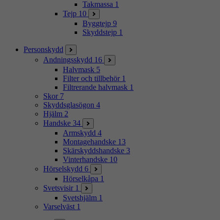
Takmassa
1
Tejp
10
Byggtejp
9
Skyddstejp
1
Personskydd
Andningsskydd
16
Halvmask
5
Filter och tillbehör
1
Filtrerande halvmask
1
Skor
7
Skyddsglasögon
4
Hjälm
2
Handske
34
Armskydd
4
Montagehandske
13
Skärskyddshandske
3
Vinterhandske
10
Hörselskydd
6
Hörselkåpa
1
Svetsvisir
1
Svetshjälm
1
Varselväst
1