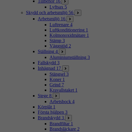
Tillbehör
16
Lyftsax
5
Skydd och arbetsmiljö
56
Arbetsmiljö
16
Luftrenare
4
Luftkonditionering
1
Kolmonoxidmätare
1
Stämp
3
Väggstöd
2
Ställning
4
Aluminiumställning
3
Fallskydd
3
Inhägnad
17
Stängsel
3
Koner
1
Grind
7
Kravallstaket
1
Stege
8
Arbetsbock
4
Körplåt
1
Första hjälpen
3
Brandskydd
3
Brandfiltar
1
Brandsläckare
2