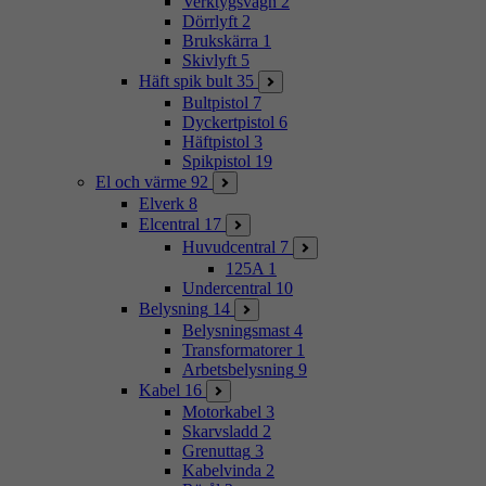
Verktygsvagn
2
Dörrlyft
2
Brukskärra
1
Skivlyft
5
Häft spik bult
35
Bultpistol
7
Dyckertpistol
6
Häftpistol
3
Spikpistol
19
El och värme
92
Elverk
8
Elcentral
17
Huvudcentral
7
125A
1
Undercentral
10
Belysning
14
Belysningsmast
4
Transformatorer
1
Arbetsbelysning
9
Kabel
16
Motorkabel
3
Skarvsladd
2
Grenuttag
3
Kabelvinda
2