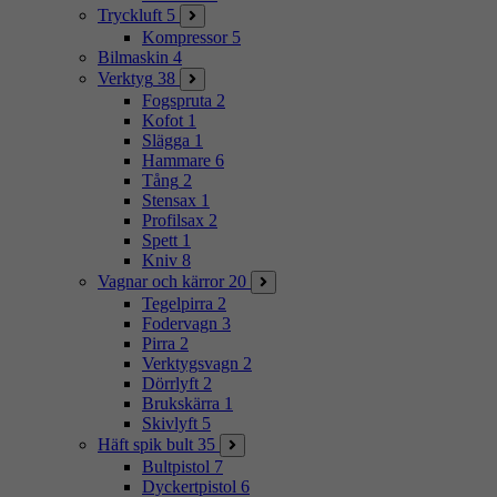
Tryckluft
5
Kompressor
5
Bilmaskin
4
Verktyg
38
Fogspruta
2
Kofot
1
Slägga
1
Hammare
6
Tång
2
Stensax
1
Profilsax
2
Spett
1
Kniv
8
Vagnar och kärror
20
Tegelpirra
2
Fodervagn
3
Pirra
2
Verktygsvagn
2
Dörrlyft
2
Brukskärra
1
Skivlyft
5
Häft spik bult
35
Bultpistol
7
Dyckertpistol
6