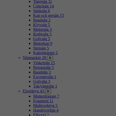
Tigersåg
11
Cirkelsåg
14
Sänksåg
6
Kap och gersåg
15
Bandsåg
2
Klyvsåg
5
Motorsåg
3
Kedjesåg
5
Golvsåg
5
Motorkap
9
Stensåg
5
Kakelskärare
2
Slipmaskin
28
Vinkelslip
15
Betongslip
5
Bandslip
3
Excenterslip
1
Golvslip
3
Tak/väggslip
1
Elverktyg
43
Mutterdragare
7
Fogpistol
11
Multiverktyg
5
Handöverfräs
4
Elhyvel
2