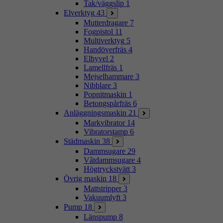
Tak/väggslip
1
Elverktyg
43
Mutterdragare
7
Fogpistol
11
Multiverktyg
5
Handöverfräs
4
Elhyvel
2
Lamellfräs
1
Mejselhammare
3
Nibblare
3
Popnitmaskin
1
Betongspårfräs
6
Anläggningsmaskin
21
Markvibrator
14
Vibratorstamp
6
Städmaskin
38
Dammsugare
29
Våtdammsugare
4
Högtryckstvätt
3
Övrig maskin
18
Mattstripper
3
Vakuumlyft
3
Pump
18
Länspump
8