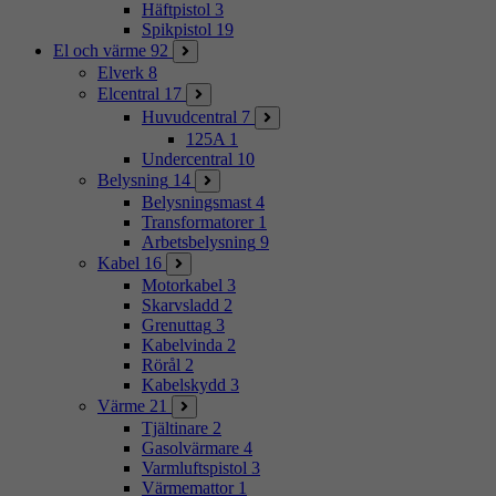
Häftpistol
3
Spikpistol
19
El och värme
92
Elverk
8
Elcentral
17
Huvudcentral
7
125A
1
Undercentral
10
Belysning
14
Belysningsmast
4
Transformatorer
1
Arbetsbelysning
9
Kabel
16
Motorkabel
3
Skarvsladd
2
Grenuttag
3
Kabelvinda
2
Rörål
2
Kabelskydd
3
Värme
21
Tjältinare
2
Gasolvärmare
4
Varmluftspistol
3
Värmemattor
1