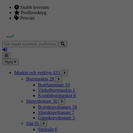
Snabb leverans
Proffsverktyg
Prisvärt
Sök
bland
Logga
tusentals
in
proffsmaskiner
Mina
Meny
Hyra
sidor
Maskin och verktyg
433
Borrmaskin
28
Borrhammare
19
Vinkelborrmaskin
1
Kombiborrmaskin
6
Skruvdragare
30
Borrskruvdragare
18
Slagskruvdragare
7
Gipsskruvdragare
5
Såg
91
Sticksåg
6