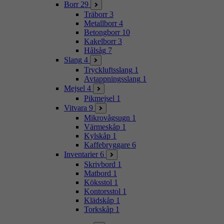
Borr
29
Träborr
3
Metallborr
4
Betongborr
10
Kakelborr
3
Hålsåg
7
Slang
4
Tryckluftsslang
1
Avtappningsslang
1
Mejsel
4
Pikmejsel
1
Vitvara
9
Mikrovågsugn
1
Värmeskåp
1
Kylskåp
1
Kaffebryggare
6
Inventarier
6
Skrivbord
1
Matbord
1
Köksstol
1
Kontorsstol
1
Klädskåp
1
Torkskåp
1