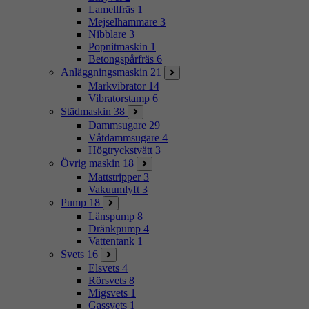
Lamellfräs
1
Mejselhammare
3
Nibblare
3
Popnitmaskin
1
Betongspårfräs
6
Anläggningsmaskin
21
Markvibrator
14
Vibratorstamp
6
Städmaskin
38
Dammsugare
29
Våtdammsugare
4
Högtryckstvätt
3
Övrig maskin
18
Mattstripper
3
Vakuumlyft
3
Pump
18
Länspump
8
Dränkpump
4
Vattentank
1
Svets
16
Elsvets
4
Rörsvets
8
Migsvets
1
Gassvets
1