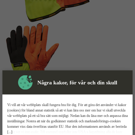
Några kakor, för vår och din skull
Handske
Mer information
Tegera 9900
Vi vill att vår webbplats skall fungera bra för dig. För att göra det använder vi kakor
(cookies) för bland annat statistik så att vi kan lära oss mer om hur vi skall utveckla
vår webbplats på ett så bra sätt som möjligt. Nedan kan du läsa mer och anpassa dina
Varselfärg med reflex
inställningar. Notera att när du godkänner statistik och marknadsförings-cookies
Ofodrad och kromfri
kommer viss data överföras utanför EU. Hur den informationen används av berörda
Förstärkt innerhand
[...]
bolag vet vi inte exakt. Till exempel uppfyller inte USA:s lagstiftning alla de krav