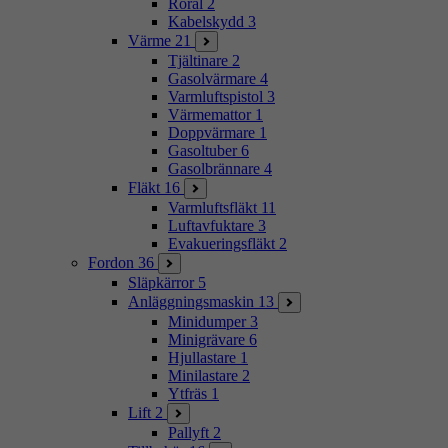
Rörål
2
Kabelskydd
3
Värme
21
Tjältinare
2
Gasolvärmare
4
Varmluftspistol
3
Värmemattor
1
Doppvärmare
1
Gasoltuber
6
Gasolbrännare
4
Fläkt
16
Varmluftsfläkt
11
Luftavfuktare
3
Evakueringsfläkt
2
Fordon
36
Släpkärror
5
Anläggningsmaskin
13
Minidumper
3
Minigrävare
6
Hjullastare
1
Minilastare
2
Ytfräs
1
Lift
2
Pallyft
2