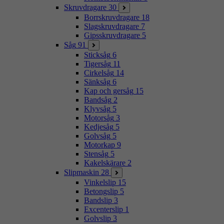
Skruvdragare
30
Borrskruvdragare
18
Slagskruvdragare
7
Gipsskruvdragare
5
Såg
91
Sticksåg
6
Tigersåg
11
Cirkelsåg
14
Sänksåg
6
Kap och gersåg
15
Bandsåg
2
Klyvsåg
5
Motorsåg
3
Kedjesåg
5
Golvsåg
5
Motorkap
9
Stensåg
5
Kakelskärare
2
Slipmaskin
28
Vinkelslip
15
Betongslip
5
Bandslip
3
Excenterslip
1
Golvslip
3