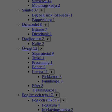
Slipskiva
14
Motorsågskedja
2
Sanitet
37
Big bag säck (SH-säck)
1
Papperskorg
1
Drivmedel
8
Bränsle
7
Dieseltank
1
Dagligvaror
2
Kaffe
2
Övrigt
52
Slipmaterial
9
Träkil
1
Presenning
1
Batteri
3
Lampa
11
Ficklampa
3
Pannlampa
3
Filter
8
Tjältiningskol
1
Fog lim och tejp
17
Fog och silikon
7
Fogskum
4
Injekteringsmassa
2