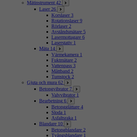
Mätinstrument
42
Laser
26
Korslaser
3
Rotationslaser
9
Rörlaser
2
Avståndsmätare
5
Lasermottagare
6
Laserstativ
1
Mäta
14
Värmekamera
1
Fuktmätare
2
Vattenpass
3
Måttband
2
Tumstock
2
Gjuta och mura
62
Betongvibrator
7
Valvvibrator
1
Bearbetning
6
Betongglättare
4
Sloda
1
Asfaltsraka
1
Blandare
10
Betongblandare
2
Tvångsblandare
1