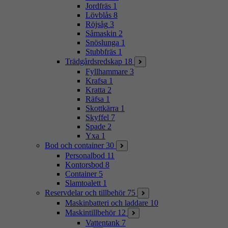
Jordfräs
1
Lövblås
8
Röjsåg
3
Såmaskin
2
Snöslunga
1
Stubbfräs
1
Trädgårdsredskap
18
Fyllhammare
3
Krafsa
1
Kratta
2
Räfsa
1
Skottkärra
1
Skyffel
7
Spade
2
Yxa
1
Bod och container
30
Personalbod
11
Kontorsbod
8
Container
5
Slamtoalett
1
Reservdelar och tillbehör
75
Maskinbatteri och laddare
10
Maskintillbehör
12
Vattentank
7