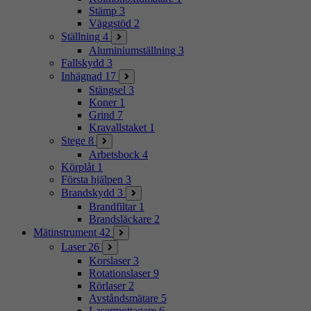
Stämp
3
Väggstöd
2
Ställning
4
Aluminiumställning
3
Fallskydd
3
Inhägnad
17
Stängsel
3
Koner
1
Grind
7
Kravallstaket
1
Stege
8
Arbetsbock
4
Körplåt
1
Första hjälpen
3
Brandskydd
3
Brandfiltar
1
Brandsläckare
2
Mätinstrument
42
Laser
26
Korslaser
3
Rotationslaser
9
Rörlaser
2
Avståndsmätare
5
Lasermottagare
6