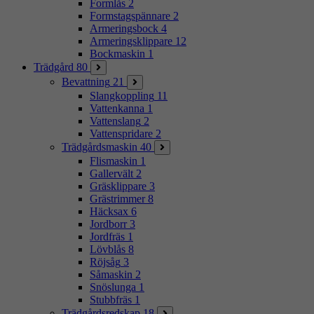
Formlås
2
Formstagspännare
2
Armeringsbock
4
Armeringsklippare
12
Bockmaskin
1
Trädgård
80
Bevattning
21
Slangkoppling
11
Vattenkanna
1
Vattenslang
2
Vattenspridare
2
Trädgårdsmaskin
40
Flismaskin
1
Gallervält
2
Gräsklippare
3
Grästrimmer
8
Häcksax
6
Jordborr
3
Jordfräs
1
Lövblås
8
Röjsåg
3
Såmaskin
2
Snöslunga
1
Stubbfräs
1
Trädgårdsredskap
18