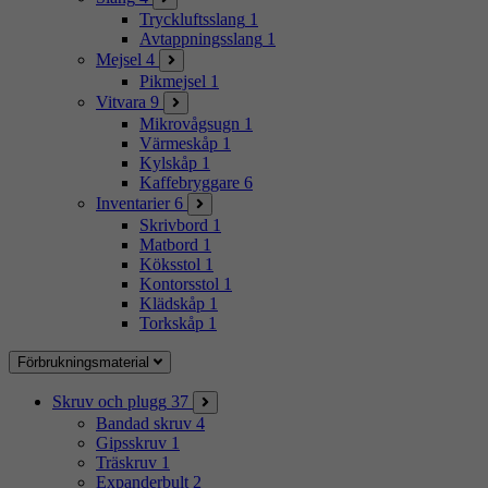
Tryckluftsslang
1
Avtappningsslang
1
Mejsel
4
Pikmejsel
1
Vitvara
9
Mikrovågsugn
1
Värmeskåp
1
Kylskåp
1
Kaffebryggare
6
Inventarier
6
Skrivbord
1
Matbord
1
Köksstol
1
Kontorsstol
1
Klädskåp
1
Torkskåp
1
Förbrukningsmaterial
Skruv och plugg
37
Bandad skruv
4
Gipsskruv
1
Träskruv
1
Expanderbult
2