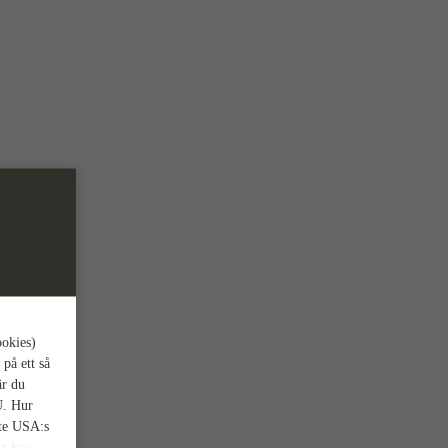
ookies)
 på ett så
är du
U. Hur
nte USA:s
et kan