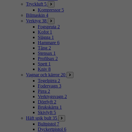
Tryckluft
5
Kompressor
5
Bilmaskin
4
Verktyg
38
Fogspruta
2
Kofot
1
Slägga
1
Hammare
6
Tång
2
Stensax
1
Profilsax
2
Spett
1
Kniv
8
Vagnar och kärror
20
Tegelpirra
2
Fodervagn
3
Pirra
2
Verktygsvagn
2
Dörrlyft
2
Brukskärra
1
Skivlyft
5
Häft spik bult
35
Bultpistol
7
Dyckertpistol
6