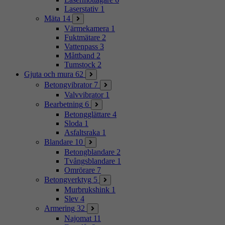
Laserstativ
1
Mäta
14
Värmekamera
1
Fuktmätare
2
Vattenpass
3
Måttband
2
Tumstock
2
Gjuta och mura
62
Betongvibrator
7
Valvvibrator
1
Bearbetning
6
Betongglättare
4
Sloda
1
Asfaltsraka
1
Blandare
10
Betongblandare
2
Tvångsblandare
1
Omrörare
7
Betongverktyg
5
Murbrukshink
1
Slev
4
Armering
32
Najomat
11