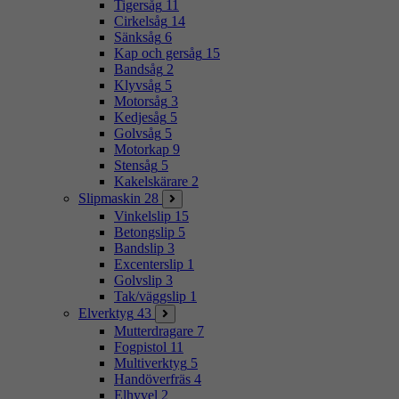
Tigersåg
11
Cirkelsåg
14
Sänksåg
6
Kap och gersåg
15
Bandsåg
2
Klyvsåg
5
Motorsåg
3
Kedjesåg
5
Golvsåg
5
Motorkap
9
Stensåg
5
Kakelskärare
2
Slipmaskin
28
Vinkelslip
15
Betongslip
5
Bandslip
3
Excenterslip
1
Golvslip
3
Tak/väggslip
1
Elverktyg
43
Mutterdragare
7
Fogpistol
11
Multiverktyg
5
Handöverfräs
4
Elhyvel
2