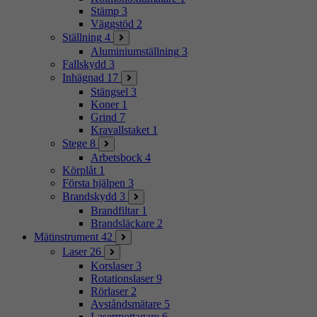
Stämp
3
Väggstöd
2
Ställning
4
Aluminiumställning
3
Fallskydd
3
Inhägnad
17
Stängsel
3
Koner
1
Grind
7
Kravallstaket
1
Stege
8
Arbetsbock
4
Körplåt
1
Första hjälpen
3
Brandskydd
3
Brandfiltar
1
Brandsläckare
2
Mätinstrument
42
Laser
26
Korslaser
3
Rotationslaser
9
Rörlaser
2
Avståndsmätare
5
Lasermottagare
6