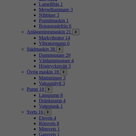
Lamellfräs
1
Mejselhammare
3
Nibblare
3
Popnitmaskin
1
Betongspårfräs
6
Anläggningsmaskin
21
Markvibrator
14
Vibratorstamp
6
Städmaskin
38
Dammsugare
29
Våtdammsugare
4
Högtryckstvätt
3
Övrig maskin
18
Mattstripper
3
Vakuumlyft
3
Pump
18
Länspump
8
Dränkpump
4
Vattentank
1
Svets
16
Elsvets
4
Rörsvets
8
Migsvets
1
Gassvets
1