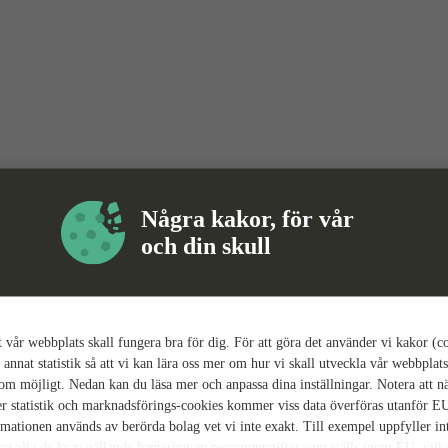
Några kakor, för vår
och din skull
tt vår webbplats skall fungera bra för dig. För att göra det använder vi kakor (c
 annat statistik så att vi kan lära oss mer om hur vi skall utveckla vår webbplats
som möjligt. Nedan kan du läsa mer och anpassa dina inställningar. Notera att n
r statistik och marknadsförings-cookies kommer viss data överföras utanför E
rmationen används av berörda bolag vet vi inte exakt. Till exempel uppfyller i
ing alla de krav gällande hantering av personuppgifter som ställs inom EU, vilk