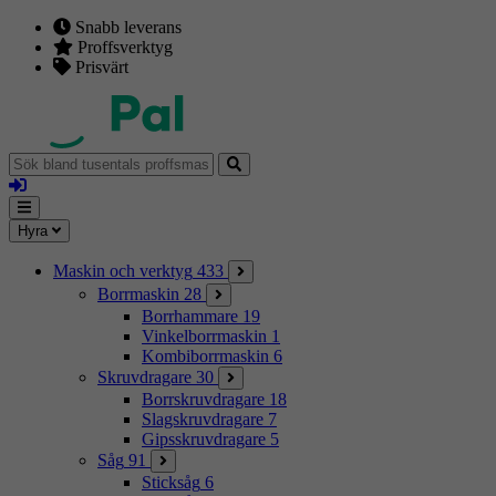
Snabb leverans
Proffsverktyg
Prisvärt
Sök
bland
Logga
tusentals
in
proffsmaskiner
Mina
Meny
Hyra
sidor
Maskin och verktyg
433
Borrmaskin
28
Borrhammare
19
Vinkelborrmaskin
1
Kombiborrmaskin
6
Skruvdragare
30
Borrskruvdragare
18
Slagskruvdragare
7
Gipsskruvdragare
5
Såg
91
Sticksåg
6