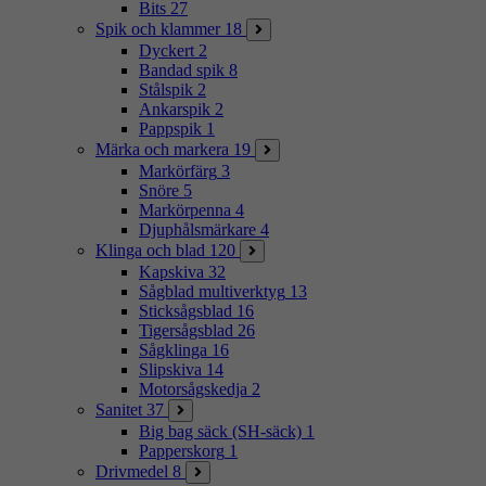
Bits
27
Spik och klammer
18
Dyckert
2
Bandad spik
8
Stålspik
2
Ankarspik
2
Pappspik
1
Märka och markera
19
Markörfärg
3
Snöre
5
Markörpenna
4
Djuphålsmärkare
4
Klinga och blad
120
Kapskiva
32
Sågblad multiverktyg
13
Sticksågsblad
16
Tigersågsblad
26
Sågklinga
16
Slipskiva
14
Motorsågskedja
2
Sanitet
37
Big bag säck (SH-säck)
1
Papperskorg
1
Drivmedel
8