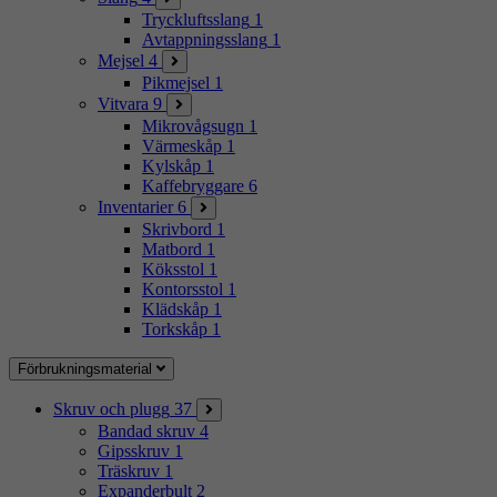
Tryckluftsslang
1
Avtappningsslang
1
Mejsel
4
Pikmejsel
1
Vitvara
9
Mikrovågsugn
1
Värmeskåp
1
Kylskåp
1
Kaffebryggare
6
Inventarier
6
Skrivbord
1
Matbord
1
Köksstol
1
Kontorsstol
1
Klädskåp
1
Torkskåp
1
Förbrukningsmaterial
Skruv och plugg
37
Bandad skruv
4
Gipsskruv
1
Träskruv
1
Expanderbult
2