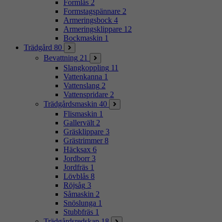
Formlås
2
Formstagspännare
2
Armeringsbock
4
Armeringsklippare
12
Bockmaskin
1
Trädgård
80
Bevattning
21
Slangkoppling
11
Vattenkanna
1
Vattenslang
2
Vattenspridare
2
Trädgårdsmaskin
40
Flismaskin
1
Gallervält
2
Gräsklippare
3
Grästrimmer
8
Häcksax
6
Jordborr
3
Jordfräs
1
Lövblås
8
Röjsåg
3
Såmaskin
2
Snöslunga
1
Stubbfräs
1
Trädgårdsredskap
18