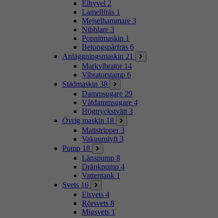
Elhyvel
2
Lamellfräs
1
Mejselhammare
3
Nibblare
3
Popnitmaskin
1
Betongspårfräs
6
Anläggningsmaskin
21
Markvibrator
14
Vibratorstamp
6
Städmaskin
38
Dammsugare
29
Våtdammsugare
4
Högtryckstvätt
3
Övrig maskin
18
Mattstripper
3
Vakuumlyft
3
Pump
18
Länspump
8
Dränkpump
4
Vattentank
1
Svets
16
Elsvets
4
Rörsvets
8
Migsvets
1