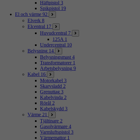
Häftpistol
3
Spikpistol
19
El och värme
92
Elverk
8
Elcentral
17
Huvudcentral
7
125A
1
Undercentral
10
Belysning
14
Belysningsmast
4
Transformatorer
1
Arbetsbelysning
9
Kabel
16
Motorkabel
3
Skarvsladd
2
Grenuttag
3
Kabelvinda
2
Rörål
2
Kabelskydd
3
Värme
21
Tjältinare
2
Gasolvärmare
4
Varmluftspistol
3
Värmemattor
1