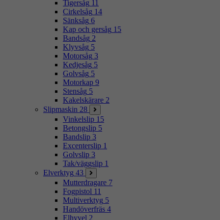
Tigersåg
11
Cirkelsåg
14
Sänksåg
6
Kap och gersåg
15
Bandsåg
2
Klyvsåg
5
Motorsåg
3
Kedjesåg
5
Golvsåg
5
Motorkap
9
Stensåg
5
Kakelskärare
2
Slipmaskin
28
Vinkelslip
15
Betongslip
5
Bandslip
3
Excenterslip
1
Golvslip
3
Tak/väggslip
1
Elverktyg
43
Mutterdragare
7
Fogpistol
11
Multiverktyg
5
Handöverfräs
4
Elhyvel
2