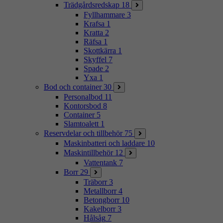
Trädgårdsredskap
18
Fyllhammare
3
Krafsa
1
Kratta
2
Räfsa
1
Skottkärra
1
Skyffel
7
Spade
2
Yxa
1
Bod och container
30
Personalbod
11
Kontorsbod
8
Container
5
Slamtoalett
1
Reservdelar och tillbehör
75
Maskinbatteri och laddare
10
Maskintillbehör
12
Vattentank
7
Borr
29
Träborr
3
Metallborr
4
Betongborr
10
Kakelborr
3
Hålsåg
7