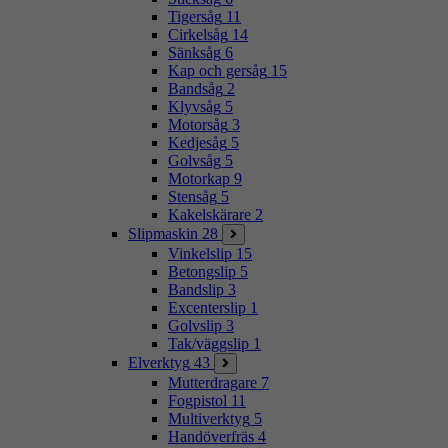
Tigersåg
11
Cirkelsåg
14
Sänksåg
6
Kap och gersåg
15
Bandsåg
2
Klyvsåg
5
Motorsåg
3
Kedjesåg
5
Golvsåg
5
Motorkap
9
Stensåg
5
Kakelskärare
2
Slipmaskin
28
Vinkelslip
15
Betongslip
5
Bandslip
3
Excenterslip
1
Golvslip
3
Tak/väggslip
1
Elverktyg
43
Mutterdragare
7
Fogpistol
11
Multiverktyg
5
Handöverfräs
4