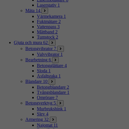
Laserstativ
1
Mäta
14
Värmekamera
1
Fuktmätare
2
Vattenpass
3
Måttband
2
Tumstock
2
Gjuta och mura
62
Betongvibrator
7
Valvvibrator
1
Bearbetning
6
Betongglättare
4
Sloda
1
Asfaltsraka
1
Blandare
10
Betongblandare
2
Tvångsblandare
1
Omrörare
7
Betongverktyg
5
Murbrukshink
1
Slev
4
Armering
32
Najomat
11