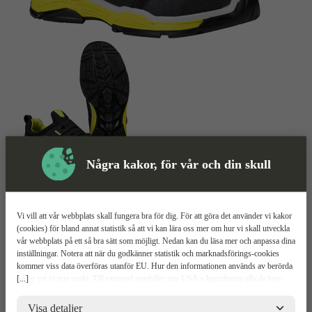
Några kakor, för vår och din skull
Skyddssko
Mer information
Vi vill att vår webbplats skall fungera bra för dig. För att göra det använder vi kakor
Jalas TIO 2068
(cookies) för bland annat statistik så att vi kan lära oss mer om hur vi skall utveckla
vår webbplats på ett så bra sätt som möjligt. Nedan kan du läsa mer och anpassa dina
inställningar. Notera att när du godkänner statistik och marknadsförings-cookies
Tri-Panel BOA-låsning
kommer viss data överföras utanför EU. Hur den informationen används av berörda
Tåhätta i aluminium
[...]
bolag vet vi inte exakt. Till exempel uppfyller inte USA:s lagstiftning alla de krav
Vattenavvisande
gällande hantering av personuppgifter som ställs inom EU, vilket kan innebära vissa
risker för dina personuppgifter. De berörda bolagen måste lämna över uppgifter till
Relaterade
Visa detaljer
Mer information
Teknisk spec
Upp