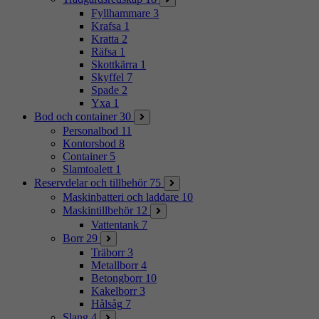
Fyllhammare
3
Krafsa
1
Kratta
2
Räfsa
1
Skottkärra
1
Skyffel
7
Spade
2
Yxa
1
Bod och container
30
Personalbod
11
Kontorsbod
8
Container
5
Slamtoalett
1
Reservdelar och tillbehör
75
Maskinbatteri och laddare
10
Maskintillbehör
12
Vattentank
7
Borr
29
Träborr
3
Metallborr
4
Betongborr
10
Kakelborr
3
Hålsåg
7
Slang
4