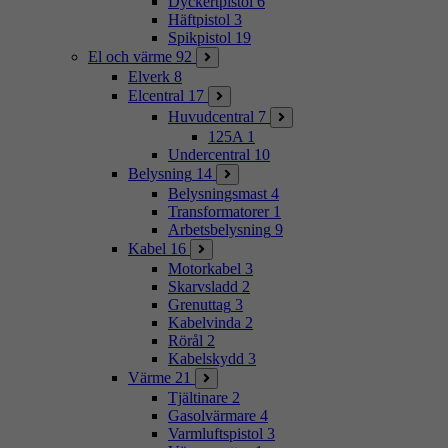
Dyckertpistol
6
Häftpistol
3
Spikpistol
19
El och värme
92
Elverk
8
Elcentral
17
Huvudcentral
7
125A
1
Undercentral
10
Belysning
14
Belysningsmast
4
Transformatorer
1
Arbetsbelysning
9
Kabel
16
Motorkabel
3
Skarvsladd
2
Grenuttag
3
Kabelvinda
2
Rörål
2
Kabelskydd
3
Värme
21
Tjältinare
2
Gasolvärmare
4
Varmluftspistol
3