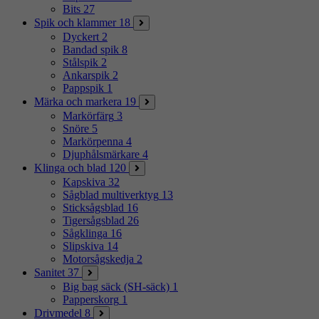
Bits
27
Spik och klammer
18
Dyckert
2
Bandad spik
8
Stålspik
2
Ankarspik
2
Pappspik
1
Märka och markera
19
Markörfärg
3
Snöre
5
Markörpenna
4
Djuphålsmärkare
4
Klinga och blad
120
Kapskiva
32
Sågblad multiverktyg
13
Sticksågsblad
16
Tigersågsblad
26
Sågklinga
16
Slipskiva
14
Motorsågskedja
2
Sanitet
37
Big bag säck (SH-säck)
1
Papperskorg
1
Drivmedel
8