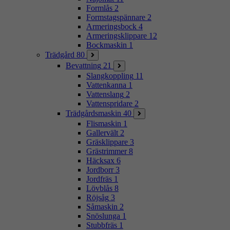
Formlås
2
Formstagspännare
2
Armeringsbock
4
Armeringsklippare
12
Bockmaskin
1
Trädgård
80
Bevattning
21
Slangkoppling
11
Vattenkanna
1
Vattenslang
2
Vattenspridare
2
Trädgårdsmaskin
40
Flismaskin
1
Gallervält
2
Gräsklippare
3
Grästrimmer
8
Häcksax
6
Jordborr
3
Jordfräs
1
Lövblås
8
Röjsåg
3
Såmaskin
2
Snöslunga
1
Stubbfräs
1