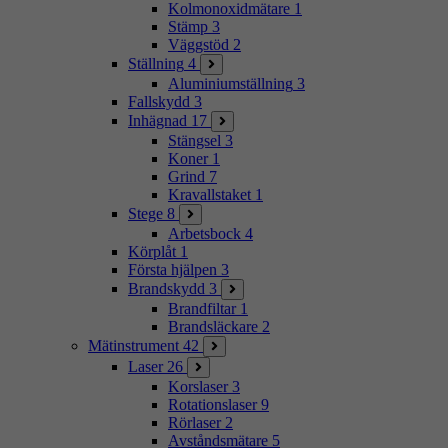
Kolmonoxidmätare
1
Stämp
3
Väggstöd
2
Ställning
4
Aluminiumställning
3
Fallskydd
3
Inhägnad
17
Stängsel
3
Koner
1
Grind
7
Kravallstaket
1
Stege
8
Arbetsbock
4
Körplåt
1
Första hjälpen
3
Brandskydd
3
Brandfiltar
1
Brandsläckare
2
Mätinstrument
42
Laser
26
Korslaser
3
Rotationslaser
9
Rörlaser
2
Avståndsmätare
5