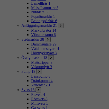
Lamellfräs
1
Mejselhammare
3
Nibblare
3
Popnitmaskin
1
Betongspårfräs
6
Anläggningsmaskin
21
Markvibrator
14
Vibratorstamp
6
Städmaskin
38
Dammsugare
29
Våtdammsugare
4
Högtryckstvätt
3
Övrig maskin
18
Mattstripper
3
Vakuumlyft
3
Pump
18
Länspump
8
Dränkpump
4
Vattentank
1
Svets
16
Elsvets
4
Rörsvets
8
Migsvets
1
Gassvets
1