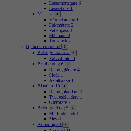
Lasermottagare
6
Laserstativ
1
Mäta
14
Värmekamera
1
Fuktmätare
2
Vattenpass
3
Måttband
2
Tumstock
2
Gjuta och mura
62
Betongvibrator
7
Valvvibrator
1
Bearbetning
6
Betongglättare
4
Sloda
1
Asfaltsraka
1
Blandare
10
Betongblandare
2
Tvångsblandare
1
Omrörare
7
Betongverktyg
5
Murbrukshink
1
Slev
4
Armering
32
Najomat
11