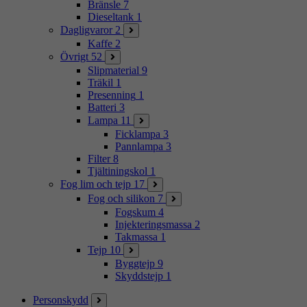
Bränsle
7
Dieseltank
1
Dagligvaror
2
Kaffe
2
Övrigt
52
Slipmaterial
9
Träkil
1
Presenning
1
Batteri
3
Lampa
11
Ficklampa
3
Pannlampa
3
Filter
8
Tjältiningskol
1
Fog lim och tejp
17
Fog och silikon
7
Fogskum
4
Injekteringsmassa
2
Takmassa
1
Tejp
10
Byggtejp
9
Skyddstejp
1
Personskydd