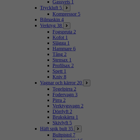
Gassvets
1
Tryckluft
5
Kompressor
5
Bilmaskin
4
Verktyg
38
Fogspruta
2
Kofot
1
Slägga
1
Hammare
6
Tång
2
Stensax
1
Profilsax
2
Spett
1
Kniv
8
Vagnar och kärror
20
Tegelpirra
2
Fodervagn
3
Pirra
2
Verktygsvagn
2
Dörrlyft
2
Brukskärra
1
Skivlyft
5
Häft spik bult
35
Bultpistol
7