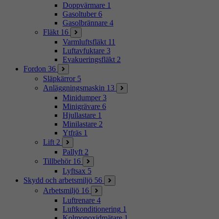
Doppvärmare
1
Gasoltuber
6
Gasolbrännare
4
Fläkt
16
Varmluftsfläkt
11
Luftavfuktare
3
Evakueringsfläkt
2
Fordon
36
Släpkärror
5
Anläggningsmaskin
13
Minidumper
3
Minigrävare
6
Hjullastare
1
Minilastare
2
Ytfräs
1
Lift
2
Pallyft
2
Tillbehör
16
Lyftsax
5
Skydd och arbetsmiljö
56
Arbetsmiljö
16
Luftrenare
4
Luftkonditionering
1
Kolmonoxidmätare
1