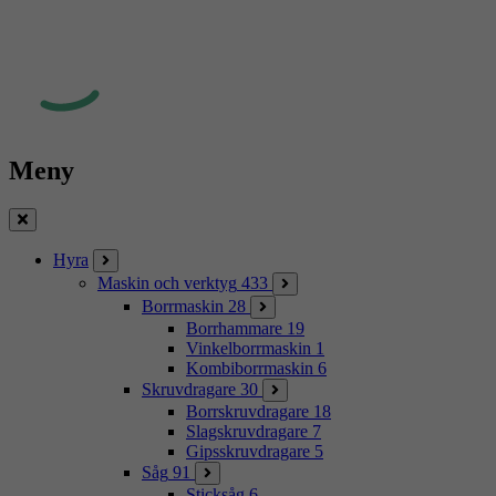
Meny
Stäng
Hyra
Maskin och verktyg
433
Borrmaskin
28
Borrhammare
19
Vinkelborrmaskin
1
Kombiborrmaskin
6
Skruvdragare
30
Borrskruvdragare
18
Slagskruvdragare
7
Gipsskruvdragare
5
Såg
91
Sticksåg
6