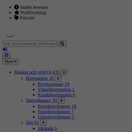
Snabb leverans
Proffsverktyg
Prisvärt
Sök
bland
Logga
tusentals
in
proffsmaskiner
Mina
Meny
Hyra
sidor
Maskin och verktyg
433
Borrmaskin
28
Borrhammare
19
Vinkelborrmaskin
1
Kombiborrmaskin
6
Skruvdragare
30
Borrskruvdragare
18
Slagskruvdragare
7
Gipsskruvdragare
5
Såg
91
Sticksåg
6