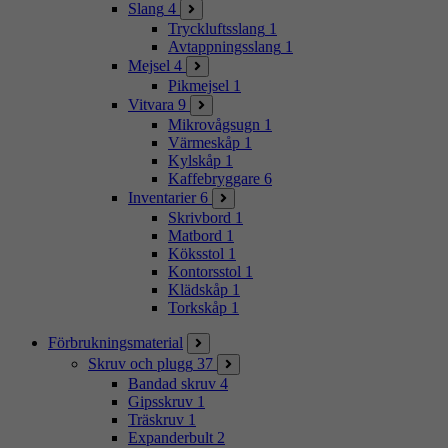
Slang
4
Tryckluftsslang
1
Avtappningsslang
1
Mejsel
4
Pikmejsel
1
Vitvara
9
Mikrovågsugn
1
Värmeskåp
1
Kylskåp
1
Kaffebryggare
6
Inventarier
6
Skrivbord
1
Matbord
1
Köksstol
1
Kontorsstol
1
Klädskåp
1
Torkskåp
1
Förbrukningsmaterial
Skruv och plugg
37
Bandad skruv
4
Gipsskruv
1
Träskruv
1
Expanderbult
2