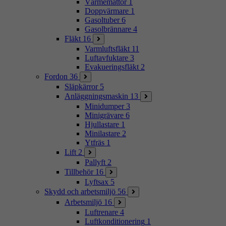
Värmemattor
1
Doppvärmare
1
Gasoltuber
6
Gasolbrännare
4
Fläkt
16
Varmluftsfläkt
11
Luftavfuktare
3
Evakueringsfläkt
2
Fordon
36
Släpkärror
5
Anläggningsmaskin
13
Minidumper
3
Minigrävare
6
Hjullastare
1
Minilastare
2
Ytfräs
1
Lift
2
Pallyft
2
Tillbehör
16
Lyftsax
5
Skydd och arbetsmiljö
56
Arbetsmiljö
16
Luftrenare
4
Luftkonditionering
1