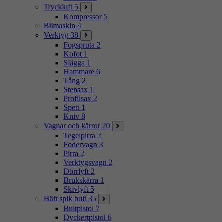
Tryckluft
5
Kompressor
5
Bilmaskin
4
Verktyg
38
Fogspruta
2
Kofot
1
Slägga
1
Hammare
6
Tång
2
Stensax
1
Profilsax
2
Spett
1
Kniv
8
Vagnar och kärror
20
Tegelpirra
2
Fodervagn
3
Pirra
2
Verktygsvagn
2
Dörrlyft
2
Brukskärra
1
Skivlyft
5
Häft spik bult
35
Bultpistol
7
Dyckertpistol
6