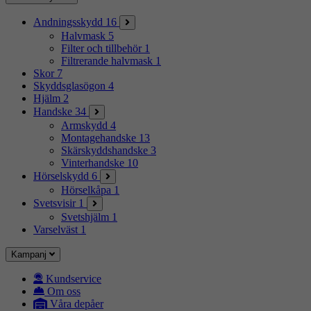
Andningsskydd
16
Halvmask
5
Filter och tillbehör
1
Filtrerande halvmask
1
Skor
7
Skyddsglasögon
4
Hjälm
2
Handske
34
Armskydd
4
Montagehandske
13
Skärskyddshandske
3
Vinterhandske
10
Hörselskydd
6
Hörselkåpa
1
Svetsvisir
1
Svetshjälm
1
Varselväst
1
Kampanj
Kundservice
Om oss
Våra depåer