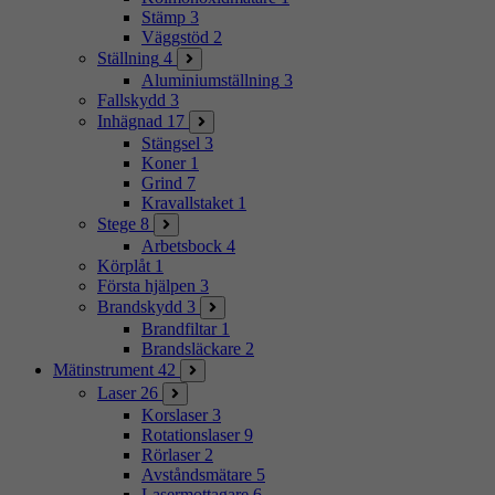
Stämp
3
Väggstöd
2
Ställning
4
Aluminiumställning
3
Fallskydd
3
Inhägnad
17
Stängsel
3
Koner
1
Grind
7
Kravallstaket
1
Stege
8
Arbetsbock
4
Körplåt
1
Första hjälpen
3
Brandskydd
3
Brandfiltar
1
Brandsläckare
2
Mätinstrument
42
Laser
26
Korslaser
3
Rotationslaser
9
Rörlaser
2
Avståndsmätare
5
Lasermottagare
6