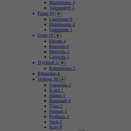
Mattstripper
3
Vakuumlyft
3
Pump
18
Länspump
8
Dränkpump
4
Vattentank
1
Svets
16
Elsvets
4
Rörsvets
8
Migsvets
1
Gassvets
1
Tryckluft
5
Kompressor
5
Bilmaskin
4
Verktyg
38
Fogspruta
2
Kofot
1
Slägga
1
Hammare
6
Tång
2
Stensax
1
Profilsax
2
Spett
1
Kniv
8