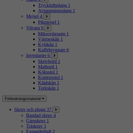
Tryckluftsslang
1
Avtappningsslang
1
Mejsel
4
Pikmejsel
1
Vitvara
9
Mikrovågsugn
1
Värmeskåp
1
Kylskåp
1
Kaffebryggare
6
Inventarier
6
Skrivbord
1
Matbord
1
Köksstol
1
Kontorsstol
1
Klädskåp
1
Torkskåp
1
Förbrukningsmaterial
Skruv och plugg
37
Bandad skruv
4
Gipsskruv
1
Träskruv
1
Expanderbult
2