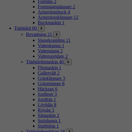
Formlås
2
Formstagspännare
2
Armeringsbock
4
Armeringsklippare
12
Bockmaskin
1
Trädgård
80
Bevattning
21
Slangkoppling
11
Vattenkanna
1
Vattenslang
2
Vattenspridare
2
Trädgårdsmaskin
40
Flismaskin
1
Gallervält
2
Gräsklippare
3
Grästrimmer
8
Häcksax
6
Jordborr
3
Jordfräs
1
Lövblås
8
Röjsåg
3
Såmaskin
2
Snöslunga
1
Stubbfräs
1
Trädgårdsredskap
18