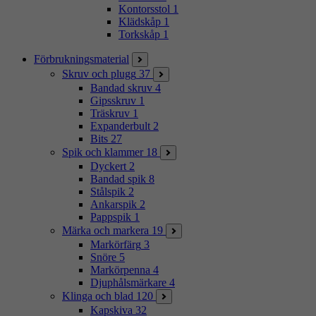
Kontorsstol
1
Klädskåp
1
Torkskåp
1
Förbrukningsmaterial
Skruv och plugg
37
Bandad skruv
4
Gipsskruv
1
Träskruv
1
Expanderbult
2
Bits
27
Spik och klammer
18
Dyckert
2
Bandad spik
8
Stålspik
2
Ankarspik
2
Pappspik
1
Märka och markera
19
Markörfärg
3
Snöre
5
Markörpenna
4
Djuphålsmärkare
4
Klinga och blad
120
Kapskiva
32