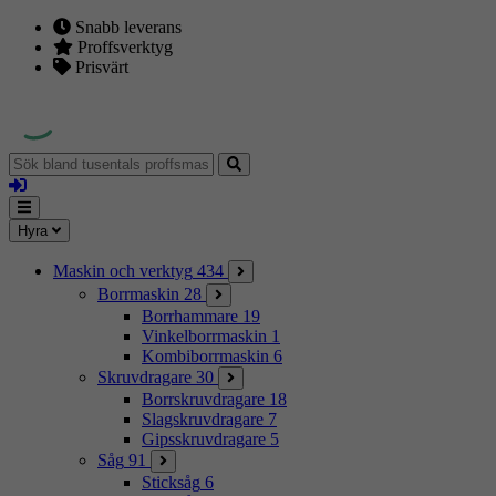
Snabb leverans
Proffsverktyg
Prisvärt
Sök
bland
Logga
tusentals
in
proffsmaskiner
Mina
Meny
Hyra
sidor
Maskin och verktyg
434
Borrmaskin
28
Borrhammare
19
Vinkelborrmaskin
1
Kombiborrmaskin
6
Skruvdragare
30
Borrskruvdragare
18
Slagskruvdragare
7
Gipsskruvdragare
5
Såg
91
Sticksåg
6