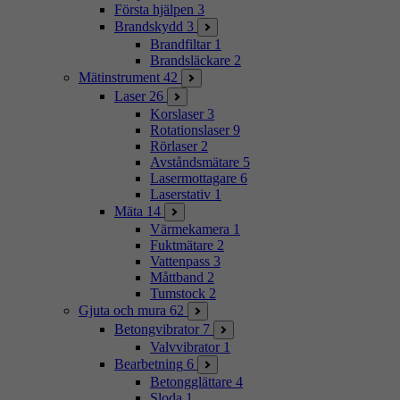
Första hjälpen
3
Brandskydd
3
Brandfiltar
1
Brandsläckare
2
Mätinstrument
42
Laser
26
Korslaser
3
Rotationslaser
9
Rörlaser
2
Avståndsmätare
5
Lasermottagare
6
Laserstativ
1
Mäta
14
Värmekamera
1
Fuktmätare
2
Vattenpass
3
Måttband
2
Tumstock
2
Gjuta och mura
62
Betongvibrator
7
Valvvibrator
1
Bearbetning
6
Betongglättare
4
Sloda
1