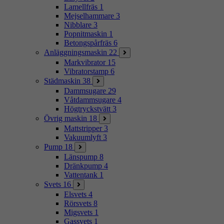
Lamellfräs
1
Mejselhammare
3
Nibblare
3
Popnitmaskin
1
Betongspårfräs
6
Anläggningsmaskin
22
Markvibrator
15
Vibratorstamp
6
Städmaskin
38
Dammsugare
29
Våtdammsugare
4
Högtryckstvätt
3
Övrig maskin
18
Mattstripper
3
Vakuumlyft
3
Pump
18
Länspump
8
Dränkpump
4
Vattentank
1
Svets
16
Elsvets
4
Rörsvets
8
Migsvets
1
Gassvets
1