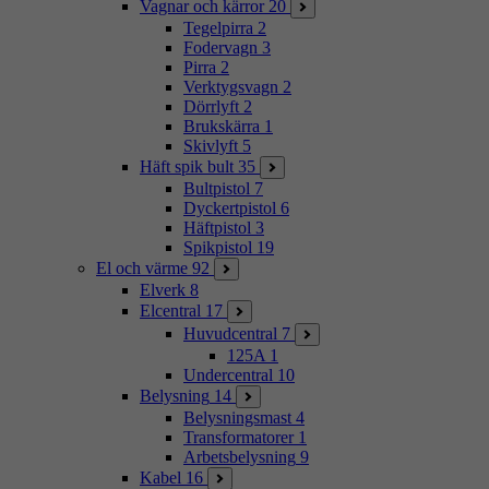
Vagnar och kärror
20
Tegelpirra
2
Fodervagn
3
Pirra
2
Verktygsvagn
2
Dörrlyft
2
Brukskärra
1
Skivlyft
5
Häft spik bult
35
Bultpistol
7
Dyckertpistol
6
Häftpistol
3
Spikpistol
19
El och värme
92
Elverk
8
Elcentral
17
Huvudcentral
7
125A
1
Undercentral
10
Belysning
14
Belysningsmast
4
Transformatorer
1
Arbetsbelysning
9
Kabel
16