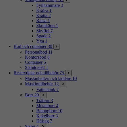
Fyllhammare
3
Krafsa
1
Kratta
2
Räfsa
1
Skottkärra
1
Skyffel
7
Spade
2
Yxa
1
Bod och container
30
Personalbod
11
Kontorsbod
8
Container
5
Slamtoalett
1
Reservdelar och tillbehör
75
Maskinbatteri och laddare
10
Maskintillbehör
12
Vattentank
7
Borr
29
Träborr
3
Metallborr
4
Betongborr
10
Kakelborr
3
Hålsåg
7
Slang
4