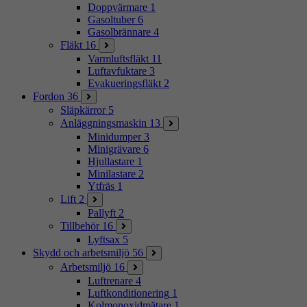
Doppvärmare
1
Gasoltuber
6
Gasolbrännare
4
Fläkt
16
Varmluftsfläkt
11
Luftavfuktare
3
Evakueringsfläkt
2
Fordon
36
Släpkärror
5
Anläggningsmaskin
13
Minidumper
3
Minigrävare
6
Hjullastare
1
Minilastare
2
Ytfräs
1
Lift
2
Pallyft
2
Tillbehör
16
Lyftsax
5
Skydd och arbetsmiljö
56
Arbetsmiljö
16
Luftrenare
4
Luftkonditionering
1
Kolmonoxidmätare
1