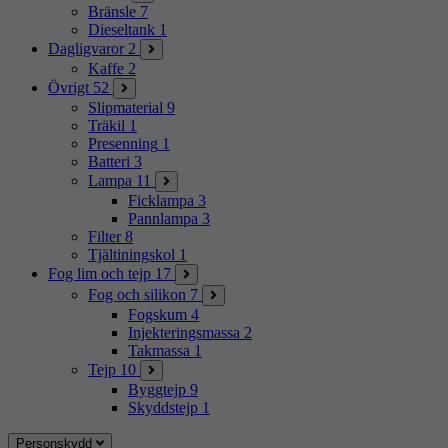
Bränsle
7
Dieseltank
1
Dagligvaror
2
Kaffe
2
Övrigt
52
Slipmaterial
9
Träkil
1
Presenning
1
Batteri
3
Lampa
11
Ficklampa
3
Pannlampa
3
Filter
8
Tjältiningskol
1
Fog lim och tejp
17
Fog och silikon
7
Fogskum
4
Injekteringsmassa
2
Takmassa
1
Tejp
10
Byggtejp
9
Skyddstejp
1
Personskydd