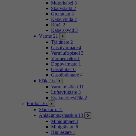
Motorkabel
3
Skarvsladd
2
Grenuttag
3
Kabelvinda
2
Rörål
2
Kabelskydd
3
Värme
21
Tjältinare
2
Gasolvärmare
4
Varmluftspistol
3
Värmemattor
1
Doppvärmare
1
Gasoltuber
6
Gasolbrännare
4
Fläkt
16
Varmluftsfläkt
11
Luftavfuktare
3
Evakueringsfläkt
2
Fordon
36
Släpkärror
5
Anläggningsmaskin
13
Minidumper
3
Minigrävare
6
Hjullastare
1