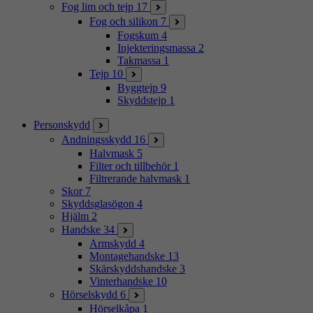
Fog lim och tejp
17
Fog och silikon
7
Fogskum
4
Injekteringsmassa
2
Takmassa
1
Tejp
10
Byggtejp
9
Skyddstejp
1
Personskydd
Andningsskydd
16
Halvmask
5
Filter och tillbehör
1
Filtrerande halvmask
1
Skor
7
Skyddsglasögon
4
Hjälm
2
Handske
34
Armskydd
4
Montagehandske
13
Skärskyddshandske
3
Vinterhandske
10
Hörselskydd
6
Hörselkåpa
1