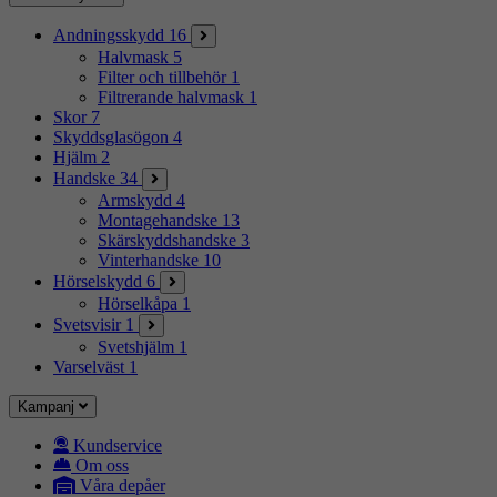
Andningsskydd
16
Halvmask
5
Filter och tillbehör
1
Filtrerande halvmask
1
Skor
7
Skyddsglasögon
4
Hjälm
2
Handske
34
Armskydd
4
Montagehandske
13
Skärskyddshandske
3
Vinterhandske
10
Hörselskydd
6
Hörselkåpa
1
Svetsvisir
1
Svetshjälm
1
Varselväst
1
Kampanj
Kundservice
Om oss
Våra depåer