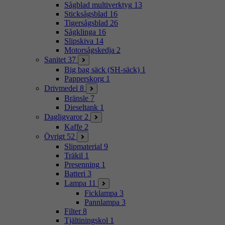
Sågblad multiverktyg
13
Sticksågsblad
16
Tigersågsblad
26
Sågklinga
16
Slipskiva
14
Motorsågskedja
2
Sanitet
37
Big bag säck (SH-säck)
1
Papperskorg
1
Drivmedel
8
Bränsle
7
Dieseltank
1
Dagligvaror
2
Kaffe
2
Övrigt
52
Slipmaterial
9
Träkil
1
Presenning
1
Batteri
3
Lampa
11
Ficklampa
3
Pannlampa
3
Filter
8
Tjältiningskol
1