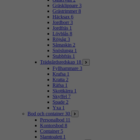
Gräsklippare
3
Grästrimmer
8
Häcksax
6
Jordborr
3
Jordfräs
1
Lövblås
8
Röjsåg
3
Såmaskin
2
Snöslunga
1
Stubbfräs
1
Trädgårdsredskap
18
Fyllhammare
3
Krafsa
1
Kratta
2
Räfsa
1
Skottkärra
1
Skyffel
7
Spade
2
Yxa
1
Bod och container
30
Personalbod
11
Kontorsbod
8
Container
5
Slamtoalett
1