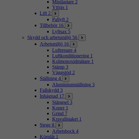
Minilastare
2
Ytfräs
1
Lift
2
Pallyft
2
Tillbehör
16
Lyftsax
5
Skydd och arbetsmiljö
56
Arbetsmiljö
16
Luftrenare
4
Luftkonditionering
1
Kolmonoxidmätare
1
Stämp
3
Väggstöd
2
Ställning
4
Aluminiumställning
3
Fallskydd
3
Inhägnad
17
Stängsel
3
Koner
1
Grind
7
Kravallstaket
1
Stege
8
Arbetsbock
4
Körplåt
1