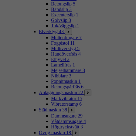
Betongslip
5
Bandslip
3
Excenterslip
1
Golvslip
3
Tak/väggslip
1
Elverktyg
43
Mutterdragare
7
Fogpistol
11
Multiverktyg
5
Handöverfräs
4
Elhyvel
2
Lamellfräs
1
Mejselhammare
3
Nibblare
3
Popnitmaskin
1
Betongspårfräs
6
Anläggningsmaskin
22
Markvibrator
15
Vibratorstamp
6
Städmaskin
38
Dammsugare
29
Våtdammsugare
4
Högtryckstvätt
3
Övrig maskin
18