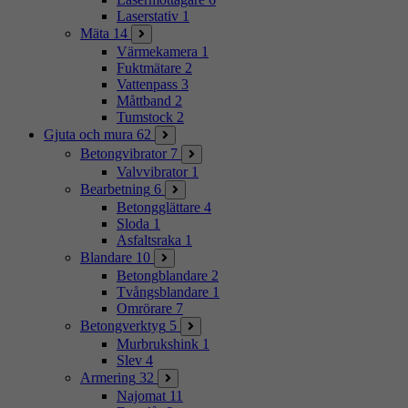
Laserstativ
1
Mäta
14
Värmekamera
1
Fuktmätare
2
Vattenpass
3
Måttband
2
Tumstock
2
Gjuta och mura
62
Betongvibrator
7
Valvvibrator
1
Bearbetning
6
Betongglättare
4
Sloda
1
Asfaltsraka
1
Blandare
10
Betongblandare
2
Tvångsblandare
1
Omrörare
7
Betongverktyg
5
Murbrukshink
1
Slev
4
Armering
32
Najomat
11