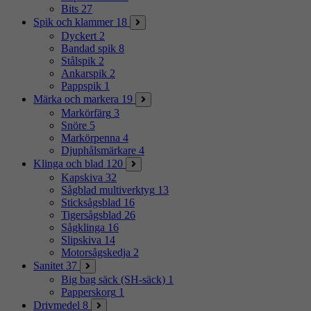
Bits
27
Spik och klammer
18
Dyckert
2
Bandad spik
8
Stålspik
2
Ankarspik
2
Pappspik
1
Märka och markera
19
Markörfärg
3
Snöre
5
Markörpenna
4
Djuphålsmärkare
4
Klinga och blad
120
Kapskiva
32
Sågblad multiverktyg
13
Sticksågsblad
16
Tigersågsblad
26
Sågklinga
16
Slipskiva
14
Motorsågskedja
2
Sanitet
37
Big bag säck (SH-säck)
1
Papperskorg
1
Drivmedel
8