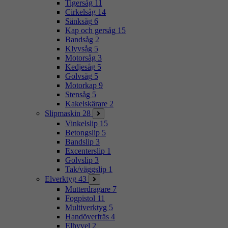
Tigersåg
11
Cirkelsåg
14
Sänksåg
6
Kap och gersåg
15
Bandsåg
2
Klyvsåg
5
Motorsåg
3
Kedjesåg
5
Golvsåg
5
Motorkap
9
Stensåg
5
Kakelskärare
2
Slipmaskin
28
Vinkelslip
15
Betongslip
5
Bandslip
3
Excenterslip
1
Golvslip
3
Tak/väggslip
1
Elverktyg
43
Mutterdragare
7
Fogpistol
11
Multiverktyg
5
Handöverfräs
4
Elhyvel
2