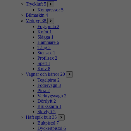
Tryckluft
5
Kompressor
5
Bilmaskin
4
Verktyg
38
Fogspruta
2
Kofot
1
Slägga
1
Hammare
6
Tång
2
Stensax
1
Profilsax
2
Spett
1
Kniv
8
Vagnar och kärror
20
Tegelpirra
2
Fodervagn
3
Pirra
2
Verktygsvagn
2
Dörrlyft
2
Brukskärra
1
Skivlyft
5
Häft spik bult
35
Bultpistol
7
Dyckertpistol
6