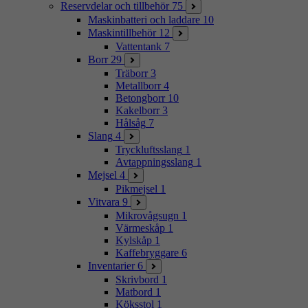
Reservdelar och tillbehör
75
Maskinbatteri och laddare
10
Maskintillbehör
12
Vattentank
7
Borr
29
Träborr
3
Metallborr
4
Betongborr
10
Kakelborr
3
Hålsåg
7
Slang
4
Tryckluftsslang
1
Avtappningsslang
1
Mejsel
4
Pikmejsel
1
Vitvara
9
Mikrovågsugn
1
Värmeskåp
1
Kylskåp
1
Kaffebryggare
6
Inventarier
6
Skrivbord
1
Matbord
1
Köksstol
1