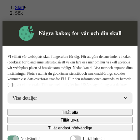
Start
Sök
Om ToolPal
Några kakor, för vår och din skull
Om oss
5 enkla steg
Bli kund
Våra depåer
Vi vill att vår webbplats skall fungera bra för dig. För att göra det använder vi kakor
Boka demo
(cookies) för bland annat statistik så att vi kan lära oss mer om hur vi skall utveckla
Vattenrening
vår webbplats på ett så bra sätt som möjligt. Nedan kan du läsa mer och anpassa dina
ToolPal To Go
inställningar. Notera att när du godkänner statistik och marknadsförings-cookies
kommer viss data överföras utanför EU. Hur den informationen används av berörda
Kundservice
[...]
bolag vet vi inte exakt. Till exempel uppfyller inte USA:s lagstiftning alla de krav
gällande hantering av personuppgifter som ställs inom EU, vilket kan innebära vissa
Kontakta oss
risker för dina personuppgifter. De berörda bolagen måste lämna över uppgifter till
Visa detaljer
Våra avtal
brottsbekämpande myndigheter i USA om de får en sådan begäran. Det kan dock
GDPR & Cookies
vara svårt eller omöjligt för dig att hävda dina rättigheter, t.ex. rätten till radering,
Tillåt alla
Allmänna villkor
gällande eventuella personuppgifter som de brottsbekämpande myndigheterna har
ToolBox
fått tillgång till. Genom att godkänna statistik och marknadsförings-cookies nedan
Tillåt urval
Boka retur
bekräftar du att du samtycker till att data överförs till tredje land.
Tillåt endast nödvändiga
Följ oss
Nödvändig
Inställningar