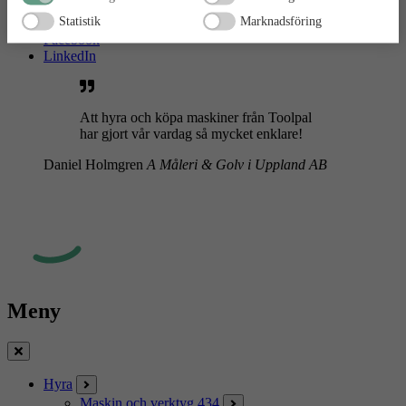
Statistik
Marknadsföring
Instagram
Facebook
LinkedIn
Att hyra och köpa maskiner från Toolpal
har gjort vår vardag så mycket enklare!
Daniel Holmgren
A Måleri & Golv i Uppland AB
Meny
Stäng
Hyra
Maskin och verktyg
434