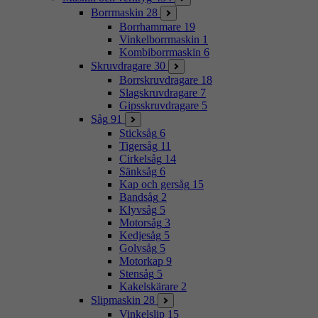
Borrmaskin
28
Borrhammare
19
Vinkelborrmaskin
1
Kombiborrmaskin
6
Skruvdragare
30
Borrskruvdragare
18
Slagskruvdragare
7
Gipsskruvdragare
5
Såg
91
Sticksåg
6
Tigersåg
11
Cirkelsåg
14
Sänksåg
6
Kap och gersåg
15
Bandsåg
2
Klyvsåg
5
Motorsåg
3
Kedjesåg
5
Golvsåg
5
Motorkap
9
Stensåg
5
Kakelskärare
2
Slipmaskin
28
Vinkelslip
15