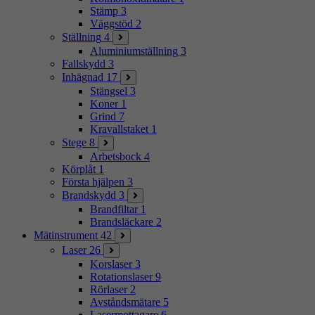
Stämp
3
Väggstöd
2
Ställning
4
Aluminiumställning
3
Fallskydd
3
Inhägnad
17
Stängsel
3
Koner
1
Grind
7
Kravallstaket
1
Stege
8
Arbetsbock
4
Körplåt
1
Första hjälpen
3
Brandskydd
3
Brandfiltar
1
Brandsläckare
2
Mätinstrument
42
Laser
26
Korslaser
3
Rotationslaser
9
Rörlaser
2
Avståndsmätare
5
Lasermottagare
6