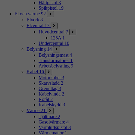
Häftpistol
3
Spikpistol
19
El och värme
92
Elverk
8
Elcentral
17
Huvudcentral
7
125A
1
Undercentral
10
Belysning
14
Belysningsmast
4
Transformatorer
1
Arbetsbelysning
9
Kabel
16
Motorkabel
3
Skarvsladd
2
Grenuttag
3
Kabelvinda
2
Rörål
2
Kabelskydd
3
Värme
21
Tjältinare
2
Gasolvärmare
4
Varmluftspistol
3
Värmemattor
1