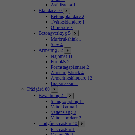
Asfaltsraka
1
Blandare
10
Betongblandare
2
Tvångsblandare
1
Omrörare
7
Betongverktyg
5
Murbrukshink
1
Slev
4
Armering
32
Najomat
11
Formlås
2
Formstagspännare
2
Armeringsbock
4
Armeringsklippare
12
Bockmaskin
1
Trädgård
80
Bevattning
21
Slangkoppling
11
Vattenkanna
1
Vattenslang
2
Vattenspridare
2
Trädgårdsmaskin
40
Flismaskin
1
Gallervält
2