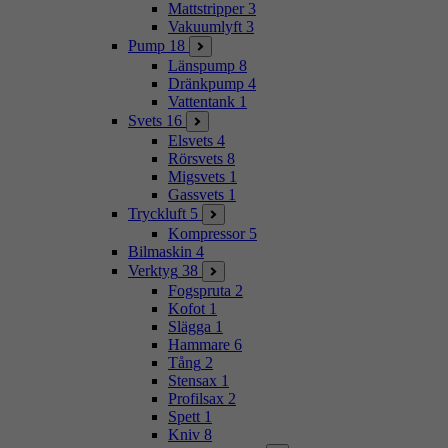
Mattstripper
3
Vakuumlyft
3
Pump
18
Länspump
8
Dränkpump
4
Vattentank
1
Svets
16
Elsvets
4
Rörsvets
8
Migsvets
1
Gassvets
1
Tryckluft
5
Kompressor
5
Bilmaskin
4
Verktyg
38
Fogspruta
2
Kofot
1
Slägga
1
Hammare
6
Tång
2
Stensax
1
Profilsax
2
Spett
1
Kniv
8