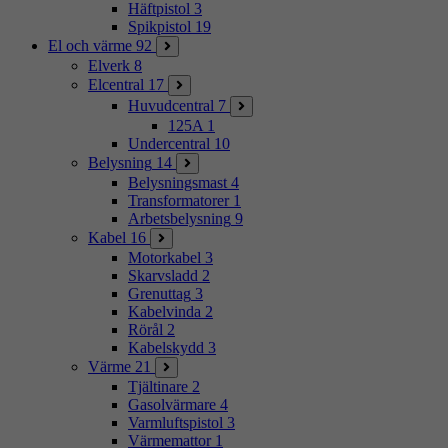
Häftpistol
3
Spikpistol
19
El och värme
92
Elverk
8
Elcentral
17
Huvudcentral
7
125A
1
Undercentral
10
Belysning
14
Belysningsmast
4
Transformatorer
1
Arbetsbelysning
9
Kabel
16
Motorkabel
3
Skarvsladd
2
Grenuttag
3
Kabelvinda
2
Rörål
2
Kabelskydd
3
Värme
21
Tjältinare
2
Gasolvärmare
4
Varmluftspistol
3
Värmemattor
1