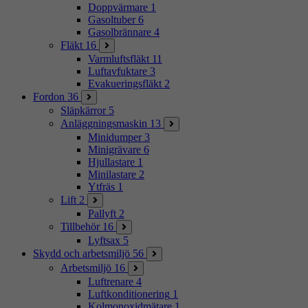
Doppvärmare
1
Gasoltuber
6
Gasolbrännare
4
Fläkt
16
Varmluftsfläkt
11
Luftavfuktare
3
Evakueringsfläkt
2
Fordon
36
Släpkärror
5
Anläggningsmaskin
13
Minidumper
3
Minigrävare
6
Hjullastare
1
Minilastare
2
Ytfräs
1
Lift
2
Pallyft
2
Tillbehör
16
Lyftsax
5
Skydd och arbetsmiljö
56
Arbetsmiljö
16
Luftrenare
4
Luftkonditionering
1
Kolmonoxidmätare
1