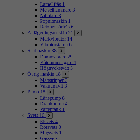
Lamellfräs
1
Mejselhammare
3
Nibblare
3
Popnitmaskin
1
Betongspårfräs
6
Anläggningsmaskin
21
Markvibrator
14
Vibratorstamp
6
Städmaskin
38
Dammsugare
29
Våtdammsugare
4
Högtryckstvätt
3
Övrig maskin
18
Mattstripper
3
Vakuumlyft
3
Pump
18
Länspump
8
Dränkpump
4
Vattentank
1
Svets
16
Elsvets
4
Rörsvets
8
Migsvets
1
Gassvets
1