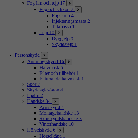
Fog lim och tejp
17
Fog och silikon
7
Fogskum
4
Injekteringsmassa
2
Takmassa
1
Tejp
10
Byggtejp
9
Skyddstejp
1
Personskydd
Andningsskydd
16
Halvmask
5
Filter och tillbehör
1
Filtrerande halvmask
1
Skor
7
Skyddsglasögon
4
Hjälm
2
Handske
34
Armskydd
4
Montagehandske
13
Skärskyddshandske
3
Vinterhandske
10
Hörselskydd
6
Hörselkåpa
1