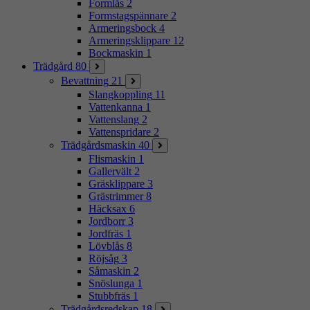
Formlås
2
Formstagspännare
2
Armeringsbock
4
Armeringsklippare
12
Bockmaskin
1
Trädgård
80
Bevattning
21
Slangkoppling
11
Vattenkanna
1
Vattenslang
2
Vattenspridare
2
Trädgårdsmaskin
40
Flismaskin
1
Gallervält
2
Gräsklippare
3
Grästrimmer
8
Häcksax
6
Jordborr
3
Jordfräs
1
Lövblås
8
Röjsåg
3
Såmaskin
2
Snöslunga
1
Stubbfräs
1
Trädgårdsredskap
18