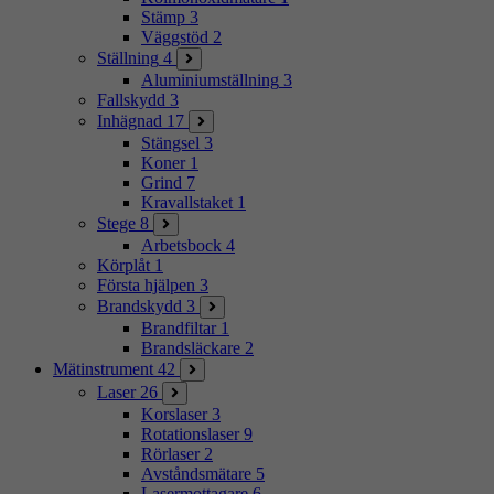
Stämp
3
Väggstöd
2
Ställning
4
Aluminiumställning
3
Fallskydd
3
Inhägnad
17
Stängsel
3
Koner
1
Grind
7
Kravallstaket
1
Stege
8
Arbetsbock
4
Körplåt
1
Första hjälpen
3
Brandskydd
3
Brandfiltar
1
Brandsläckare
2
Mätinstrument
42
Laser
26
Korslaser
3
Rotationslaser
9
Rörlaser
2
Avståndsmätare
5
Lasermottagare
6