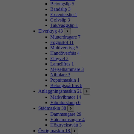
Betongslip
5
Bandslip
3
Excenterslip
1
Golvslip
3
Tak/väggslip
1
Elverktyg
43
Mutterdragare
7
Fogpistol
11
Multiverktyg
5
Handöverfräs
4
Elhyvel
2
Lamellfräs
1
Mejselhammare
3
Nibblare
3
Popnitmaskin
1
Betongspårfräs
6
Anläggningsmaskin
21
Markvibrator
14
Vibratorstamp
6
Städmaskin
38
Dammsugare
29
Våtdammsugare
4
Högtryckstvätt
3
Övrig maskin
18