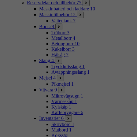
Reservdelar och tillbehör
75
Maskinbatteri och laddare
10
Maskintillbehör
12
Vattentank
7
Borr
29
Träborr
3
Metallborr
4
Betongborr
10
Kakelborr
3
Hålsåg
7
Slang
4
Tryckluftsslang
1
Avtappningsslang
1
Mejsel
4
Pikmejsel
1
Vitvara
9
Mikrovågsugn
1
Värmeskåp
1
Kylskåp
1
Kaffebryggare
6
Inventarier
6
Skrivbord
1
Matbord
1
Köksstol
1