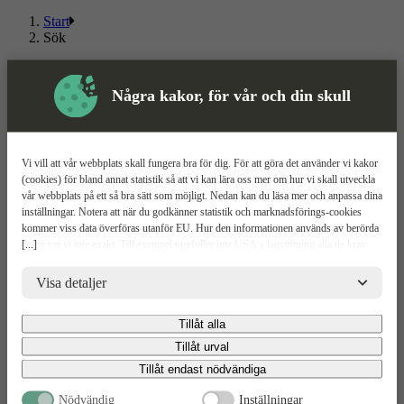
Start
Sök
Om ToolPal
Några kakor, för vår och din skull
Om oss
5 enkla steg
Bli kund
Våra depåer
Vi vill att vår webbplats skall fungera bra för dig. För att göra det använder vi kakor
Boka demo
(cookies) för bland annat statistik så att vi kan lära oss mer om hur vi skall utveckla
Vattenrening
vår webbplats på ett så bra sätt som möjligt. Nedan kan du läsa mer och anpassa dina
ToolPal To Go
inställningar. Notera att när du godkänner statistik och marknadsförings-cookies
kommer viss data överföras utanför EU. Hur den informationen används av berörda
Kundservice
[...]
bolag vet vi inte exakt. Till exempel uppfyller inte USA:s lagstiftning alla de krav
gällande hantering av personuppgifter som ställs inom EU, vilket kan innebära vissa
Kontakta oss
risker för dina personuppgifter. De berörda bolagen måste lämna över uppgifter till
Visa detaljer
Våra avtal
brottsbekämpande myndigheter i USA om de får en sådan begäran. Det kan dock
GDPR & Cookies
vara svårt eller omöjligt för dig att hävda dina rättigheter, t.ex. rätten till radering,
Tillåt alla
Allmänna villkor
gällande eventuella personuppgifter som de brottsbekämpande myndigheterna har
ToolBox
fått tillgång till. Genom att godkänna statistik och marknadsförings-cookies nedan
Tillåt urval
Boka retur
bekräftar du att du samtycker till att data överförs till tredje land.
Tillåt endast nödvändiga
Följ oss
Nödvändig
Inställningar