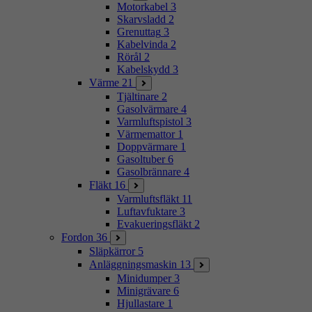
Motorkabel
3
Skarvsladd
2
Grenuttag
3
Kabelvinda
2
Rörål
2
Kabelskydd
3
Värme
21
Tjältinare
2
Gasolvärmare
4
Varmluftspistol
3
Värmemattor
1
Doppvärmare
1
Gasoltuber
6
Gasolbrännare
4
Fläkt
16
Varmluftsfläkt
11
Luftavfuktare
3
Evakueringsfläkt
2
Fordon
36
Släpkärror
5
Anläggningsmaskin
13
Minidumper
3
Minigrävare
6
Hjullastare
1