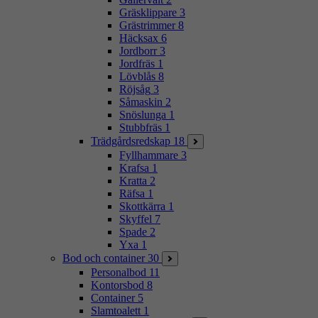
Gräsklippare
3
Grästrimmer
8
Häcksax
6
Jordborr
3
Jordfräs
1
Lövblås
8
Röjsåg
3
Såmaskin
2
Snöslunga
1
Stubbfräs
1
Trädgårdsredskap
18
Fyllhammare
3
Krafsa
1
Kratta
2
Räfsa
1
Skottkärra
1
Skyffel
7
Spade
2
Yxa
1
Bod och container
30
Personalbod
11
Kontorsbod
8
Container
5
Slamtoalett
1