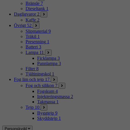
Bränsle
7
Dieseltank
1
Dagligvaror
2
Kaffe
2
Övrigt
52
Slipmaterial
9
Träkil
1
Presenning
1
Batteri
3
Lampa
11
Ficklampa
3
Pannlampa
3
Filter
8
Tjältiningskol
1
Fog lim och tejp
17
Fog och silikon
7
Fogskum
4
Injekteringsmassa
2
Takmassa
1
Tejp
10
Byggtejp
9
Skyddstejp
1
Personskydd