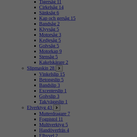
Tigersåg
11
Cirkelsåg
14
Sänksåg
6
Kap och gersåg
15
Bandsåg
2
Klyvsåg
5
Motorsåg
3
Kedjesåg
5
Golvsåg
5
Motorkap
9
Stensåg
5
Kakelskärare
2
Slipmaskin
28
Vinkelslip
15
Betongslip
5
Bandslip
3
Excenterslip
1
Golvslip
3
Tak/väggslip
1
Elverktyg
43
Mutterdragare
7
Fogpistol
11
Multiverktyg
5
Handöverfräs
4
Elhyvel
2