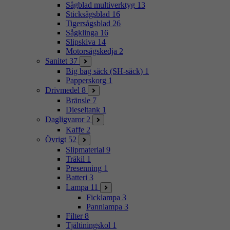
Sågblad multiverktyg
13
Sticksågsblad
16
Tigersågsblad
26
Sågklinga
16
Slipskiva
14
Motorsågskedja
2
Sanitet
37
Big bag säck (SH-säck)
1
Papperskorg
1
Drivmedel
8
Bränsle
7
Dieseltank
1
Dagligvaror
2
Kaffe
2
Övrigt
52
Slipmaterial
9
Träkil
1
Presenning
1
Batteri
3
Lampa
11
Ficklampa
3
Pannlampa
3
Filter
8
Tjältiningskol
1