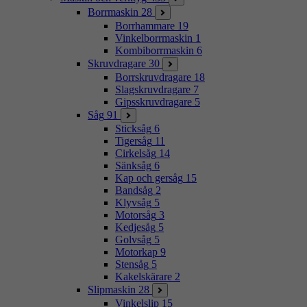
Borrmaskin
28
Borrhammare
19
Vinkelborrmaskin
1
Kombiborrmaskin
6
Skruvdragare
30
Borrskruvdragare
18
Slagskruvdragare
7
Gipsskruvdragare
5
Såg
91
Sticksåg
6
Tigersåg
11
Cirkelsåg
14
Sänksåg
6
Kap och gersåg
15
Bandsåg
2
Klyvsåg
5
Motorsåg
3
Kedjesåg
5
Golvsåg
5
Motorkap
9
Stensåg
5
Kakelskärare
2
Slipmaskin
28
Vinkelslip
15