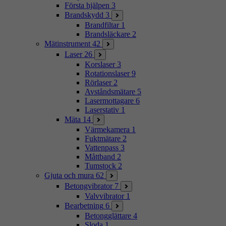
Första hjälpen
3
Brandskydd
3
Brandfiltar
1
Brandsläckare
2
Mätinstrument
42
Laser
26
Korslaser
3
Rotationslaser
9
Rörlaser
2
Avståndsmätare
5
Lasermottagare
6
Laserstativ
1
Mäta
14
Värmekamera
1
Fuktmätare
2
Vattenpass
3
Måttband
2
Tumstock
2
Gjuta och mura
62
Betongvibrator
7
Valvvibrator
1
Bearbetning
6
Betongglättare
4
Sloda
1