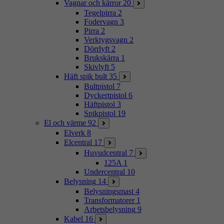
Vagnar och kärror
20
Tegelpirra
2
Fodervagn
3
Pirra
2
Verktygsvagn
2
Dörrlyft
2
Brukskärra
1
Skivlyft
5
Häft spik bult
35
Bultpistol
7
Dyckertpistol
6
Häftpistol
3
Spikpistol
19
El och värme
92
Elverk
8
Elcentral
17
Huvudcentral
7
125A
1
Undercentral
10
Belysning
14
Belysningsmast
4
Transformatorer
1
Arbetsbelysning
9
Kabel
16