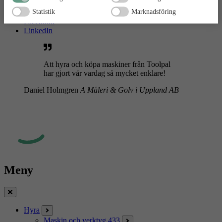
Statistik
Marknadsföring
Instagram
Facebook
LinkedIn
Att hyra och köpa maskiner från Toolpal
har gjort vår vardag så mycket enklare!
Daniel Holmgren
A Måleri & Golv i Uppland AB
Meny
Stäng
Hyra
Maskin och verktyg
433