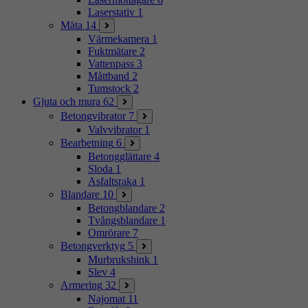
Laserstativ
1
Mäta
14
Värmekamera
1
Fuktmätare
2
Vattenpass
3
Måttband
2
Tumstock
2
Gjuta och mura
62
Betongvibrator
7
Valvvibrator
1
Bearbetning
6
Betongglättare
4
Sloda
1
Asfaltsraka
1
Blandare
10
Betongblandare
2
Tvångsblandare
1
Omrörare
7
Betongverktyg
5
Murbrukshink
1
Slev
4
Armering
32
Najomat
11