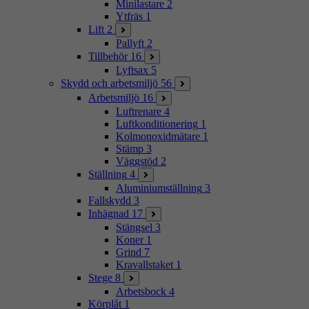
Minilastare
2
Ytfräs
1
Lift
2
Pallyft
2
Tillbehör
16
Lyftsax
5
Skydd och arbetsmiljö
56
Arbetsmiljö
16
Luftrenare
4
Luftkonditionering
1
Kolmonoxidmätare
1
Stämp
3
Väggstöd
2
Ställning
4
Aluminiumställning
3
Fallskydd
3
Inhägnad
17
Stängsel
3
Koner
1
Grind
7
Kravallstaket
1
Stege
8
Arbetsbock
4
Körplåt
1