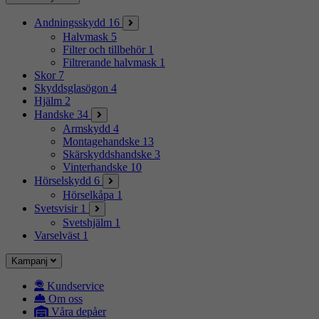
Andningsskydd
16
Halvmask
5
Filter och tillbehör
1
Filtrerande halvmask
1
Skor
7
Skyddsglasögon
4
Hjälm
2
Handske
34
Armskydd
4
Montagehandske
13
Skärskyddshandske
3
Vinterhandske
10
Hörselskydd
6
Hörselkåpa
1
Svetsvisir
1
Svetshjälm
1
Varselväst
1
Kampanj
Kundservice
Om oss
Våra depåer