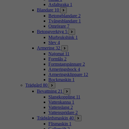
Asfaltsraka
1
Blandare
10
Betongblandare
2
Tvångsblandare
1
Omrörare
7
Betongverktyg
5
Murbrukshink
1
Slev
4
Armering
32
Najomat
11
Formlås
2
Formstagspännare
2
Armeringsbock
4
Armeringsklippare
12
Bockmaskin
1
Trädgård
80
Bevattning
21
Slangkoppling
11
Vattenkanna
1
Vattenslang
2
Vattenspridare
2
Trädgårdsmaskin
40
Flismaskin
1
Gallervält
2