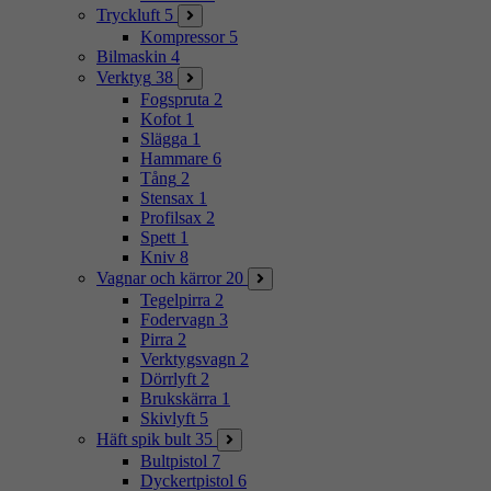
Tryckluft
5
Kompressor
5
Bilmaskin
4
Verktyg
38
Fogspruta
2
Kofot
1
Slägga
1
Hammare
6
Tång
2
Stensax
1
Profilsax
2
Spett
1
Kniv
8
Vagnar och kärror
20
Tegelpirra
2
Fodervagn
3
Pirra
2
Verktygsvagn
2
Dörrlyft
2
Brukskärra
1
Skivlyft
5
Häft spik bult
35
Bultpistol
7
Dyckertpistol
6