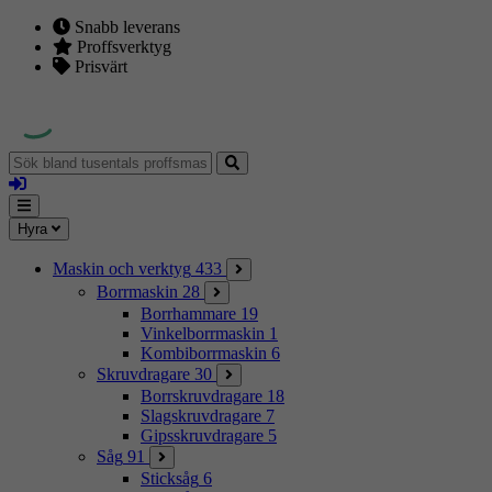
Snabb leverans
Proffsverktyg
Prisvärt
Sök
bland
Logga
tusentals
in
proffsmaskiner
Mina
Meny
Hyra
sidor
Maskin och verktyg
433
Borrmaskin
28
Borrhammare
19
Vinkelborrmaskin
1
Kombiborrmaskin
6
Skruvdragare
30
Borrskruvdragare
18
Slagskruvdragare
7
Gipsskruvdragare
5
Såg
91
Sticksåg
6