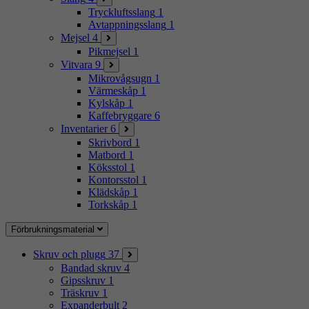
Tryckluftsslang
1
Avtappningsslang
1
Mejsel
4
Pikmejsel
1
Vitvara
9
Mikrovågsugn
1
Värmeskåp
1
Kylskåp
1
Kaffebryggare
6
Inventarier
6
Skrivbord
1
Matbord
1
Köksstol
1
Kontorsstol
1
Klädskåp
1
Torkskåp
1
Förbrukningsmaterial
Skruv och plugg
37
Bandad skruv
4
Gipsskruv
1
Träskruv
1
Expanderbult
2