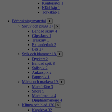
Kontorsstol
1
Klädskåp
1
Torkskåp
1
Förbrukningsmaterial
Skruv och plugg
37
Bandad skruv
4
Gipsskruv
1
Träskruv
1
Expanderbult
2
Bits
27
Spik och klammer
18
Dyckert
2
Bandad spik
8
Stålspik
2
Ankarspik
2
Pappspik
1
Märka och markera
19
Markörfärg
3
Snöre
5
Markörpenna
4
Djuphålsmärkare
4
Klinga och blad
120
Kapskiva
32