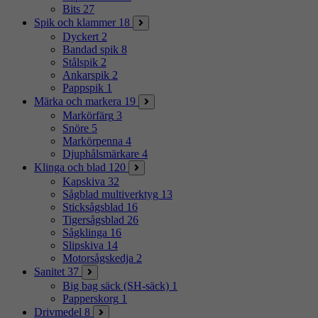
Bits
27
Spik och klammer
18
Dyckert
2
Bandad spik
8
Stålspik
2
Ankarspik
2
Pappspik
1
Märka och markera
19
Markörfärg
3
Snöre
5
Markörpenna
4
Djuphålsmärkare
4
Klinga och blad
120
Kapskiva
32
Sågblad multiverktyg
13
Sticksågsblad
16
Tigersågsblad
26
Sågklinga
16
Slipskiva
14
Motorsågskedja
2
Sanitet
37
Big bag säck (SH-säck)
1
Papperskorg
1
Drivmedel
8