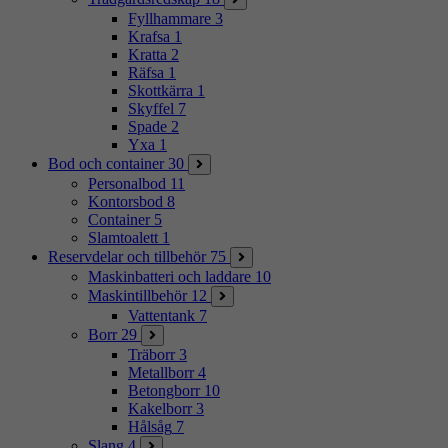
Fyllhammare
3
Krafsa
1
Kratta
2
Räfsa
1
Skottkärra
1
Skyffel
7
Spade
2
Yxa
1
Bod och container
30
Personalbod
11
Kontorsbod
8
Container
5
Slamtoalett
1
Reservdelar och tillbehör
75
Maskinbatteri och laddare
10
Maskintillbehör
12
Vattentank
7
Borr
29
Träborr
3
Metallborr
4
Betongborr
10
Kakelborr
3
Hålsåg
7
Slang
4