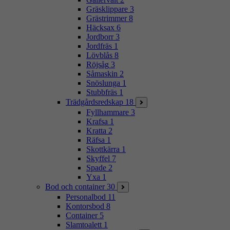
Gräsklippare
3
Grästrimmer
8
Häcksax
6
Jordborr
3
Jordfräs
1
Lövblås
8
Röjsåg
3
Såmaskin
2
Snöslunga
1
Stubbfräs
1
Trädgårdsredskap
18
Fyllhammare
3
Krafsa
1
Kratta
2
Räfsa
1
Skottkärra
1
Skyffel
7
Spade
2
Yxa
1
Bod och container
30
Personalbod
11
Kontorsbod
8
Container
5
Slamtoalett
1