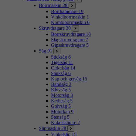
Borrmaskin
28
Borrhammare
19
Vinkelborrmaskin
1
Kombiborrmaskin
6
Skruvdragare
30
Borrskruvdragare
18
Slagskruvdragare
7
Gipsskruvdragare
5
Såg
91
Sticksåg
6
Tigersåg
11
Cirkelsåg
14
Sänksåg
6
Kap och gersåg
15
Bandsåg
2
Klyvsåg
5
Motorsåg
3
Kedjesåg
5
Golvsåg
5
Motorkap
9
Stensåg
5
Kakelskärare
2
Slipmaskin
28
Vinkelslip
15