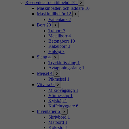
Reservdelar och tillbehör
75
Maskinbatteri och laddare
10
Maskintillbehör
12
Vattentank
7
Borr
29
Träborr
3
Metallborr
4
Betongborr
10
Kakelborr
3
Hålsåg
7
Slang
4
Tryckluftsslang
1
Avtappningsslang
1
Mejsel
4
Pikmejsel
1
Vitvara
9
Mikrovågsugn
1
Värmeskåp
1
Kylskåp
1
Kaffebryggare
6
Inventarier
6
Skrivbord
1
Matbord
1
Köksstol
1