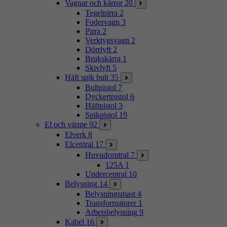
Vagnar och kärror
20
Tegelpirra
2
Fodervagn
3
Pirra
2
Verktygsvagn
2
Dörrlyft
2
Brukskärra
1
Skivlyft
5
Häft spik bult
35
Bultpistol
7
Dyckertpistol
6
Häftpistol
3
Spikpistol
19
El och värme
92
Elverk
8
Elcentral
17
Huvudcentral
7
125A
1
Undercentral
10
Belysning
14
Belysningsmast
4
Transformatorer
1
Arbetsbelysning
9
Kabel
16