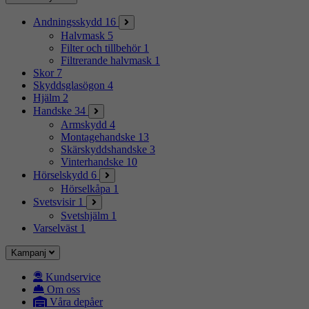
Andningsskydd
16
Halvmask
5
Filter och tillbehör
1
Filtrerande halvmask
1
Skor
7
Skyddsglasögon
4
Hjälm
2
Handske
34
Armskydd
4
Montagehandske
13
Skärskyddshandske
3
Vinterhandske
10
Hörselskydd
6
Hörselkåpa
1
Svetsvisir
1
Svetshjälm
1
Varselväst
1
Kampanj
Kundservice
Om oss
Våra depåer