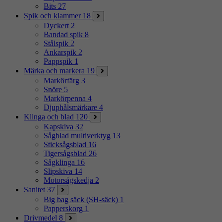
Bits
27
Spik och klammer
18
Dyckert
2
Bandad spik
8
Stålspik
2
Ankarspik
2
Pappspik
1
Märka och markera
19
Markörfärg
3
Snöre
5
Markörpenna
4
Djuphålsmärkare
4
Klinga och blad
120
Kapskiva
32
Sågblad multiverktyg
13
Sticksågsblad
16
Tigersågsblad
26
Sågklinga
16
Slipskiva
14
Motorsågskedja
2
Sanitet
37
Big bag säck (SH-säck)
1
Papperskorg
1
Drivmedel
8