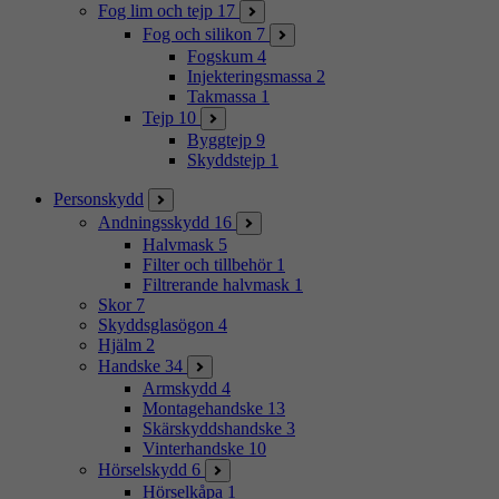
Fog lim och tejp
17
Fog och silikon
7
Fogskum
4
Injekteringsmassa
2
Takmassa
1
Tejp
10
Byggtejp
9
Skyddstejp
1
Personskydd
Andningsskydd
16
Halvmask
5
Filter och tillbehör
1
Filtrerande halvmask
1
Skor
7
Skyddsglasögon
4
Hjälm
2
Handske
34
Armskydd
4
Montagehandske
13
Skärskyddshandske
3
Vinterhandske
10
Hörselskydd
6
Hörselkåpa
1