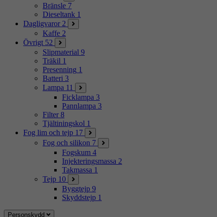
Bränsle
7
Dieseltank
1
Dagligvaror
2
Kaffe
2
Övrigt
52
Slipmaterial
9
Träkil
1
Presenning
1
Batteri
3
Lampa
11
Ficklampa
3
Pannlampa
3
Filter
8
Tjältiningskol
1
Fog lim och tejp
17
Fog och silikon
7
Fogskum
4
Injekteringsmassa
2
Takmassa
1
Tejp
10
Byggtejp
9
Skyddstejp
1
Personskydd