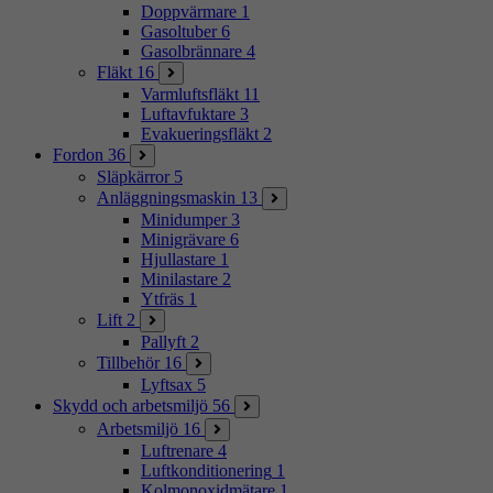
Doppvärmare
1
Gasoltuber
6
Gasolbrännare
4
Fläkt
16
Varmluftsfläkt
11
Luftavfuktare
3
Evakueringsfläkt
2
Fordon
36
Släpkärror
5
Anläggningsmaskin
13
Minidumper
3
Minigrävare
6
Hjullastare
1
Minilastare
2
Ytfräs
1
Lift
2
Pallyft
2
Tillbehör
16
Lyftsax
5
Skydd och arbetsmiljö
56
Arbetsmiljö
16
Luftrenare
4
Luftkonditionering
1
Kolmonoxidmätare
1