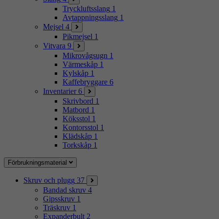
Tryckluftsslang
1
Avtappningsslang
1
Mejsel
4
Pikmejsel
1
Vitvara
9
Mikrovågsugn
1
Värmeskåp
1
Kylskåp
1
Kaffebryggare
6
Inventarier
6
Skrivbord
1
Matbord
1
Köksstol
1
Kontorsstol
1
Klädskåp
1
Torkskåp
1
Förbrukningsmaterial
Skruv och plugg
37
Bandad skruv
4
Gipsskruv
1
Träskruv
1
Expanderbult
2