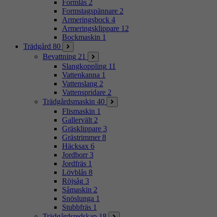
Formlås
2
Formstagspännare
2
Armeringsbock
4
Armeringsklippare
12
Bockmaskin
1
Trädgård
80
Bevattning
21
Slangkoppling
11
Vattenkanna
1
Vattenslang
2
Vattenspridare
2
Trädgårdsmaskin
40
Flismaskin
1
Gallervält
2
Gräsklippare
3
Grästrimmer
8
Häcksax
6
Jordborr
3
Jordfräs
1
Lövblås
8
Röjsåg
3
Såmaskin
2
Snöslunga
1
Stubbfräs
1
Trädgårdsredskap
18