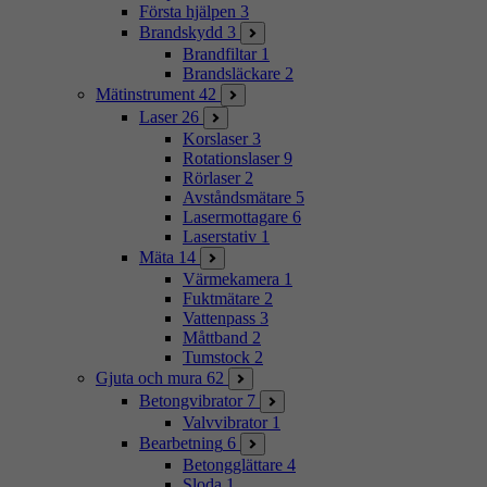
Första hjälpen
3
Brandskydd
3
Brandfiltar
1
Brandsläckare
2
Mätinstrument
42
Laser
26
Korslaser
3
Rotationslaser
9
Rörlaser
2
Avståndsmätare
5
Lasermottagare
6
Laserstativ
1
Mäta
14
Värmekamera
1
Fuktmätare
2
Vattenpass
3
Måttband
2
Tumstock
2
Gjuta och mura
62
Betongvibrator
7
Valvvibrator
1
Bearbetning
6
Betongglättare
4
Sloda
1