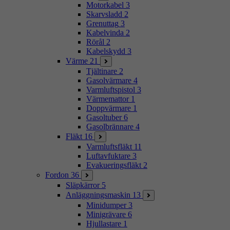
Motorkabel
3
Skarvsladd
2
Grenuttag
3
Kabelvinda
2
Rörål
2
Kabelskydd
3
Värme
21
Tjältinare
2
Gasolvärmare
4
Varmluftspistol
3
Värmemattor
1
Doppvärmare
1
Gasoltuber
6
Gasolbrännare
4
Fläkt
16
Varmluftsfläkt
11
Luftavfuktare
3
Evakueringsfläkt
2
Fordon
36
Släpkärror
5
Anläggningsmaskin
13
Minidumper
3
Minigrävare
6
Hjullastare
1