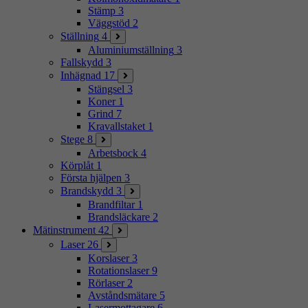
Stämp
3
Väggstöd
2
Ställning
4
Aluminiumställning
3
Fallskydd
3
Inhägnad
17
Stängsel
3
Koner
1
Grind
7
Kravallstaket
1
Stege
8
Arbetsbock
4
Körplåt
1
Första hjälpen
3
Brandskydd
3
Brandfiltar
1
Brandsläckare
2
Mätinstrument
42
Laser
26
Korslaser
3
Rotationslaser
9
Rörlaser
2
Avståndsmätare
5
Lasermottagare
6