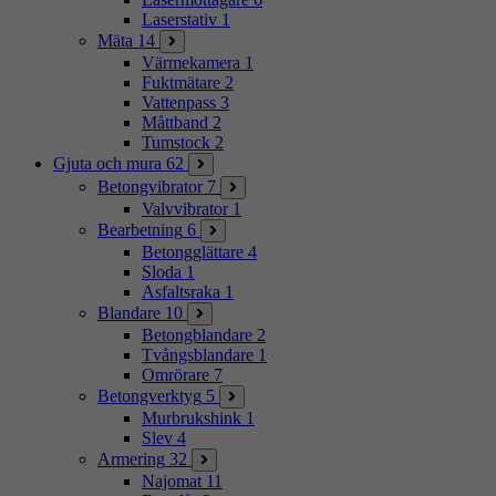
Laserstativ
1
Mäta
14
Värmekamera
1
Fuktmätare
2
Vattenpass
3
Måttband
2
Tumstock
2
Gjuta och mura
62
Betongvibrator
7
Valvvibrator
1
Bearbetning
6
Betongglättare
4
Sloda
1
Asfaltsraka
1
Blandare
10
Betongblandare
2
Tvångsblandare
1
Omrörare
7
Betongverktyg
5
Murbrukshink
1
Slev
4
Armering
32
Najomat
11