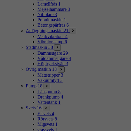
Lamellfräs
1
Mejselhammare
3
Nibblare
3
Popnitmaskin
1
Betongspårfräs
6
Anläggningsmaskin
21
Markvibrator
14
Vibratorstamp
6
Städmaskin
38
Dammsugare
29
Våtdammsugare
4
Högtryckstvätt
3
Övrig maskin
18
Mattstripper
3
Vakuumlyft
3
Pump
18
Länspump
8
Dränkpump
4
Vattentank
1
Svets
16
Elsvets
4
Rörsvets
8
Migsvets
1
Gassvets
1