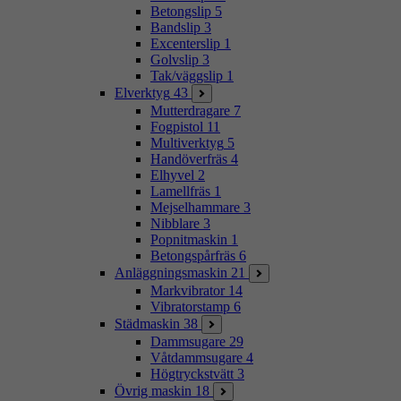
Betongslip
5
Bandslip
3
Excenterslip
1
Golvslip
3
Tak/väggslip
1
Elverktyg
43
Mutterdragare
7
Fogpistol
11
Multiverktyg
5
Handöverfräs
4
Elhyvel
2
Lamellfräs
1
Mejselhammare
3
Nibblare
3
Popnitmaskin
1
Betongspårfräs
6
Anläggningsmaskin
21
Markvibrator
14
Vibratorstamp
6
Städmaskin
38
Dammsugare
29
Våtdammsugare
4
Högtryckstvätt
3
Övrig maskin
18