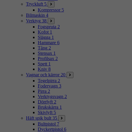
Tryckluft
5
Kompressor
5
Bilmaskin
4
Verktyg
38
Fogspruta
2
Kofot
1
Slägga
1
Hammare
6
Tång
2
Stensax
1
Profilsax
2
Spett
1
Kniv
8
Vagnar och kärror
20
Tegelpirra
2
Fodervagn
3
Pirra
2
Verktygsvagn
2
Dörrlyft
2
Brukskärra
1
Skivlyft
5
Häft spik bult
35
Bultpistol
7
Dyckertpistol
6