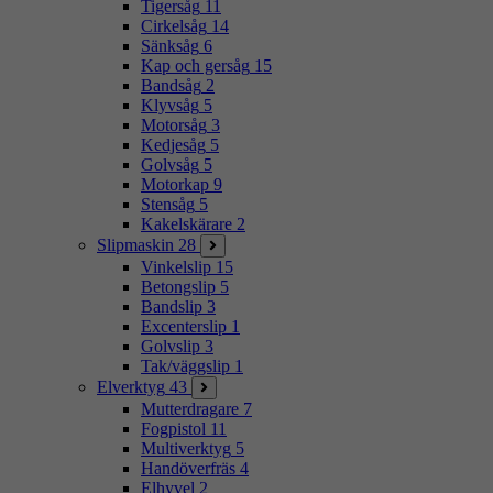
Tigersåg
11
Cirkelsåg
14
Sänksåg
6
Kap och gersåg
15
Bandsåg
2
Klyvsåg
5
Motorsåg
3
Kedjesåg
5
Golvsåg
5
Motorkap
9
Stensåg
5
Kakelskärare
2
Slipmaskin
28
Vinkelslip
15
Betongslip
5
Bandslip
3
Excenterslip
1
Golvslip
3
Tak/väggslip
1
Elverktyg
43
Mutterdragare
7
Fogpistol
11
Multiverktyg
5
Handöverfräs
4
Elhyvel
2