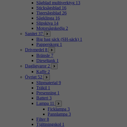
Sågblad multiverktyg
13
Sticksågsblad
16
Tigersågsblad
26
Sågklinga
16
Slipskiva
14
Motorsågskedja
2
Sanitet
37
Big bag säck (SH-säck)
1
Papperskorg
1
Drivmedel
8
Bränsle
7
Dieseltank
1
Dagligvaror
2
Kaffe
2
Övrigt
52
Slipmaterial
9
Träkil
1
Presenning
1
Batteri
3
Lampa
11
Ficklampa
3
Pannlampa
3
Filter
8
Tjältiningskol
1