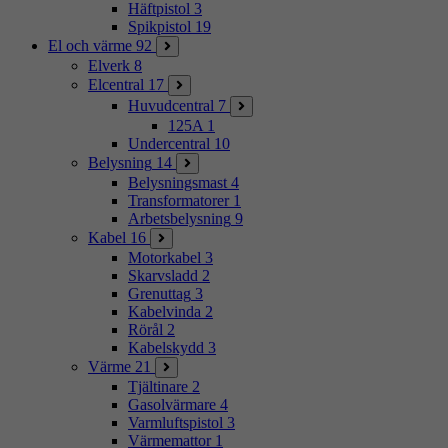
Häftpistol
3
Spikpistol
19
El och värme
92
Elverk
8
Elcentral
17
Huvudcentral
7
125A
1
Undercentral
10
Belysning
14
Belysningsmast
4
Transformatorer
1
Arbetsbelysning
9
Kabel
16
Motorkabel
3
Skarvsladd
2
Grenuttag
3
Kabelvinda
2
Rörål
2
Kabelskydd
3
Värme
21
Tjältinare
2
Gasolvärmare
4
Varmluftspistol
3
Värmemattor
1