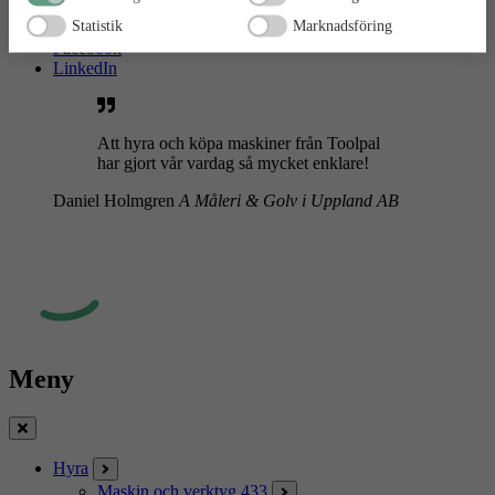
Statistik
Marknadsföring
Instagram
Facebook
LinkedIn
Att hyra och köpa maskiner från Toolpal
har gjort vår vardag så mycket enklare!
Daniel Holmgren
A Måleri & Golv i Uppland AB
Meny
Stäng
Hyra
Maskin och verktyg
433