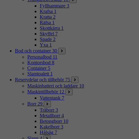
Fyllhammare
3
Krafsa
1
Kratta
2
Räfsa
1
Skottkärra
1
Skyffel
7
Spade
2
Yxa
1
Bod och container
30
Personalbod
11
Kontorsbod
8
Container
5
Slamtoalett
1
Reservdelar och tillbehör
75
Maskinbatteri och laddare
10
Maskintillbehör
12
Vattentank
7
Borr
29
Träborr
3
Metallborr
4
Betongborr
10
Kakelborr
3
Hålsåg
7
Slang
4