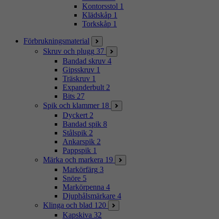
Kontorsstol
1
Klädskåp
1
Torkskåp
1
Förbrukningsmaterial
Skruv och plugg
37
Bandad skruv
4
Gipsskruv
1
Träskruv
1
Expanderbult
2
Bits
27
Spik och klammer
18
Dyckert
2
Bandad spik
8
Stålspik
2
Ankarspik
2
Pappspik
1
Märka och markera
19
Markörfärg
3
Snöre
5
Markörpenna
4
Djuphålsmärkare
4
Klinga och blad
120
Kapskiva
32