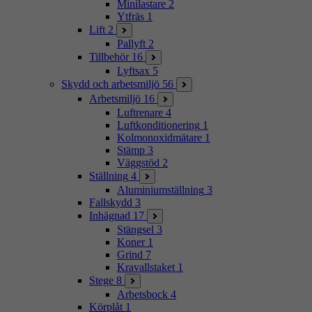
Minilastare
2
Ytfräs
1
Lift
2
Pallyft
2
Tillbehör
16
Lyftsax
5
Skydd och arbetsmiljö
56
Arbetsmiljö
16
Luftrenare
4
Luftkonditionering
1
Kolmonoxidmätare
1
Stämp
3
Väggstöd
2
Ställning
4
Aluminiumställning
3
Fallskydd
3
Inhägnad
17
Stängsel
3
Koner
1
Grind
7
Kravallstaket
1
Stege
8
Arbetsbock
4
Körplåt
1