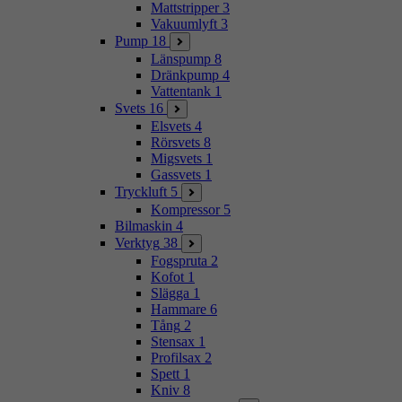
Mattstripper
3
Vakuumlyft
3
Pump
18
Länspump
8
Dränkpump
4
Vattentank
1
Svets
16
Elsvets
4
Rörsvets
8
Migsvets
1
Gassvets
1
Tryckluft
5
Kompressor
5
Bilmaskin
4
Verktyg
38
Fogspruta
2
Kofot
1
Slägga
1
Hammare
6
Tång
2
Stensax
1
Profilsax
2
Spett
1
Kniv
8