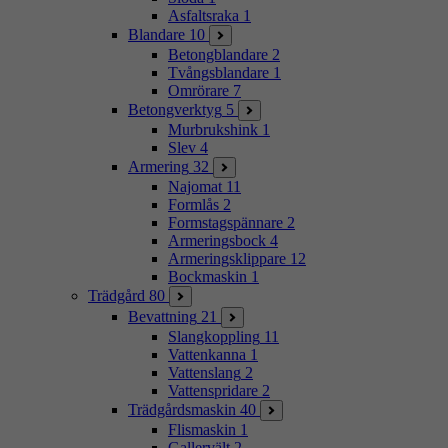
Asfaltsraka
1
Blandare
10
Betongblandare
2
Tvångsblandare
1
Omrörare
7
Betongverktyg
5
Murbrukshink
1
Slev
4
Armering
32
Najomat
11
Formlås
2
Formstagspännare
2
Armeringsbock
4
Armeringsklippare
12
Bockmaskin
1
Trädgård
80
Bevattning
21
Slangkoppling
11
Vattenkanna
1
Vattenslang
2
Vattenspridare
2
Trädgårdsmaskin
40
Flismaskin
1
Gallervält
2