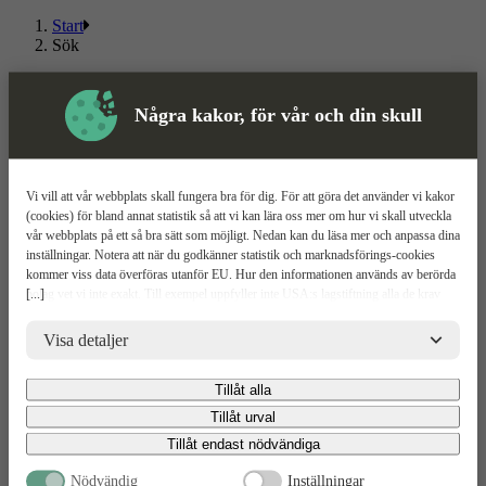
Start
Sök
Om ToolPal
Några kakor, för vår och din skull
Om oss
5 enkla steg
Bli kund
Våra depåer
Vi vill att vår webbplats skall fungera bra för dig. För att göra det använder vi kakor
Boka demo
(cookies) för bland annat statistik så att vi kan lära oss mer om hur vi skall utveckla
Vattenrening
vår webbplats på ett så bra sätt som möjligt. Nedan kan du läsa mer och anpassa dina
ToolPal To Go
inställningar. Notera att när du godkänner statistik och marknadsförings-cookies
kommer viss data överföras utanför EU. Hur den informationen används av berörda
Kundservice
[...]
bolag vet vi inte exakt. Till exempel uppfyller inte USA:s lagstiftning alla de krav
gällande hantering av personuppgifter som ställs inom EU, vilket kan innebära vissa
Kontakta oss
risker för dina personuppgifter. De berörda bolagen måste lämna över uppgifter till
Visa detaljer
Våra avtal
brottsbekämpande myndigheter i USA om de får en sådan begäran. Det kan dock
GDPR & Cookies
vara svårt eller omöjligt för dig att hävda dina rättigheter, t.ex. rätten till radering,
Tillåt alla
Allmänna villkor
gällande eventuella personuppgifter som de brottsbekämpande myndigheterna har
ToolBox
fått tillgång till. Genom att godkänna statistik och marknadsförings-cookies nedan
Tillåt urval
Boka retur
bekräftar du att du samtycker till att data överförs till tredje land.
Tillåt endast nödvändiga
Följ oss
Nödvändig
Inställningar