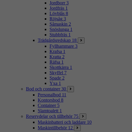
Jordborr
3
Jordfräs
1
Lövblås
8
Röjsåg
3
Såmaskin
2
Snöslunga
1
Stubbfräs
1
Trädgårdsredskap
18
Fyllhammare
3
Krafsa
1
Kratta
2
Räfsa
1
Skottkärra
1
Skyffel
7
Spade
2
Yxa
1
Bod och container
30
Personalbod
11
Kontorsbod
8
Container
5
Slamtoalett
1
Reservdelar och tillbehör
75
Maskinbatteri och laddare
10
Maskintillbehör
12