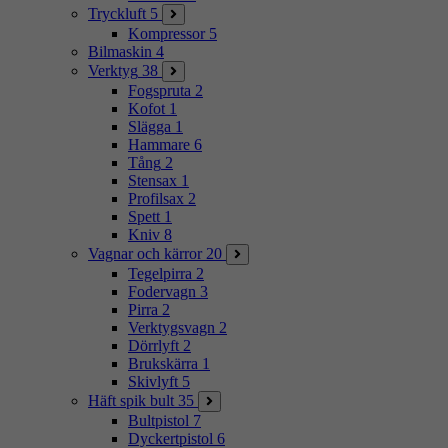
Tryckluft
5
Kompressor
5
Bilmaskin
4
Verktyg
38
Fogspruta
2
Kofot
1
Slägga
1
Hammare
6
Tång
2
Stensax
1
Profilsax
2
Spett
1
Kniv
8
Vagnar och kärror
20
Tegelpirra
2
Fodervagn
3
Pirra
2
Verktygsvagn
2
Dörrlyft
2
Brukskärra
1
Skivlyft
5
Häft spik bult
35
Bultpistol
7
Dyckertpistol
6