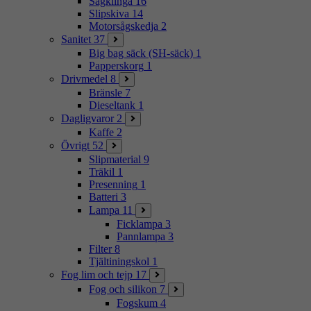
Sågklinga
16
Slipskiva
14
Motorsågskedja
2
Sanitet
37
Big bag säck (SH-säck)
1
Papperskorg
1
Drivmedel
8
Bränsle
7
Dieseltank
1
Dagligvaror
2
Kaffe
2
Övrigt
52
Slipmaterial
9
Träkil
1
Presenning
1
Batteri
3
Lampa
11
Ficklampa
3
Pannlampa
3
Filter
8
Tjältiningskol
1
Fog lim och tejp
17
Fog och silikon
7
Fogskum
4