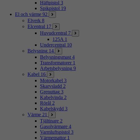
Häftpistol
3
Spikpistol
19
El och värme
92
Elverk
8
Elcentral
17
Huvudcentral
7
125A
1
Undercentral
10
Belysning
14
Belysningsmast
4
Transformatorer
1
Arbetsbelysning
9
Kabel
16
Motorkabel
3
Skarvsladd
2
Grenuttag
3
Kabelvinda
2
Rörål
2
Kabelskydd
3
Värme
21
Tjältinare
2
Gasolvärmare
4
Varmluftspistol
3
Värmemattor
1