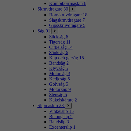
Kombiborrmaskin
6
Skruvdragare
30
Borrskruvdragare
18
Slagskruvdragare
7
Gipsskruvdragare
5
Såg
91
Sticksåg
6
Tigersåg
11
Cirkelsåg
14
Sänksåg
6
Kap och gersåg
15
Bandsåg
2
Klyvsåg
5
Motorsåg
3
Kedjesåg
5
Golvsåg
5
Motorkap
9
Stensåg
5
Kakelskärare
2
Slipmaskin
28
Vinkelslip
15
Betongslip
5
Bandslip
3
Excenterslip
1