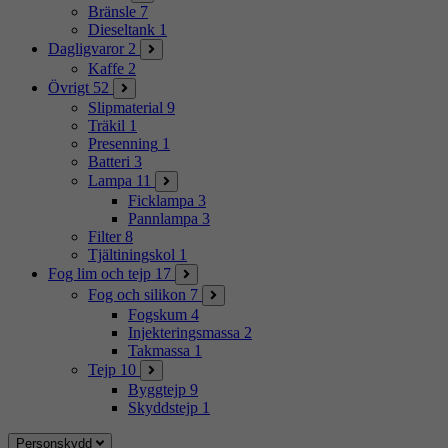
Bränsle
7
Dieseltank
1
Dagligvaror
2
Kaffe
2
Övrigt
52
Slipmaterial
9
Träkil
1
Presenning
1
Batteri
3
Lampa
11
Ficklampa
3
Pannlampa
3
Filter
8
Tjältiningskol
1
Fog lim och tejp
17
Fog och silikon
7
Fogskum
4
Injekteringsmassa
2
Takmassa
1
Tejp
10
Byggtejp
9
Skyddstejp
1
Personskydd