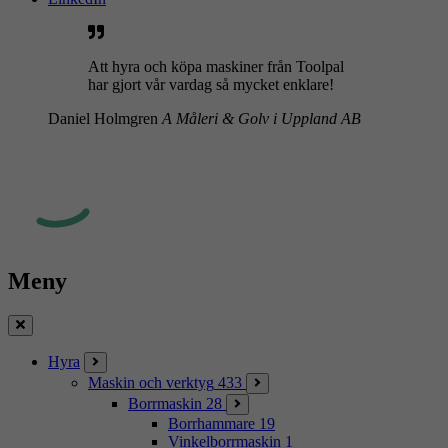
Att hyra och köpa maskiner från Toolpal
har gjort vår vardag så mycket enklare!
Daniel Holmgren
A Måleri & Golv i Uppland AB
Meny
Stäng
Hyra
Maskin och verktyg
433
Borrmaskin
28
Borrhammare
19
Vinkelborrmaskin
1