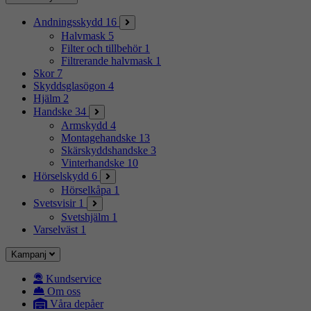
Andningsskydd
16
Halvmask
5
Filter och tillbehör
1
Filtrerande halvmask
1
Skor
7
Skyddsglasögon
4
Hjälm
2
Handske
34
Armskydd
4
Montagehandske
13
Skärskyddshandske
3
Vinterhandske
10
Hörselskydd
6
Hörselkåpa
1
Svetsvisir
1
Svetshjälm
1
Varselväst
1
Kampanj
Kundservice
Om oss
Våra depåer