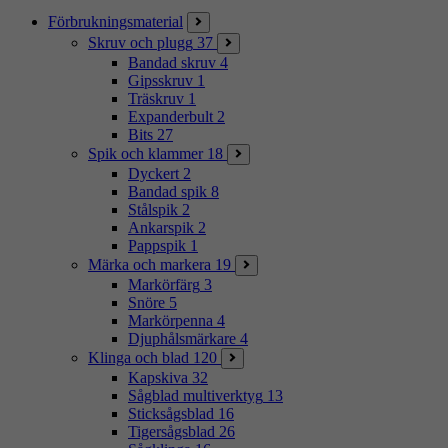
Förbrukningsmaterial
Skruv och plugg
37
Bandad skruv
4
Gipsskruv
1
Träskruv
1
Expanderbult
2
Bits
27
Spik och klammer
18
Dyckert
2
Bandad spik
8
Stålspik
2
Ankarspik
2
Pappspik
1
Märka och markera
19
Markörfärg
3
Snöre
5
Markörpenna
4
Djuphålsmärkare
4
Klinga och blad
120
Kapskiva
32
Sågblad multiverktyg
13
Sticksågsblad
16
Tigersågsblad
26