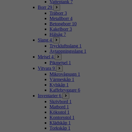
Vattentank
7
Borr
29
Träborr
3
Metallborr
4
Betongborr
10
Kakelborr
3
Hålsåg
7
Slang
4
Tryckluftsslang
1
Avtappningsslang
1
Mejsel
4
Pikmejsel
1
Vitvara
9
Mikrovågsugn
1
Värmeskåp
1
Kylskåp
1
Kaffebryggare
6
Inventarier
6
Skrivbord
1
Matbord
1
Köksstol
1
Kontorsstol
1
Klädskåp
1
Torkskåp
1