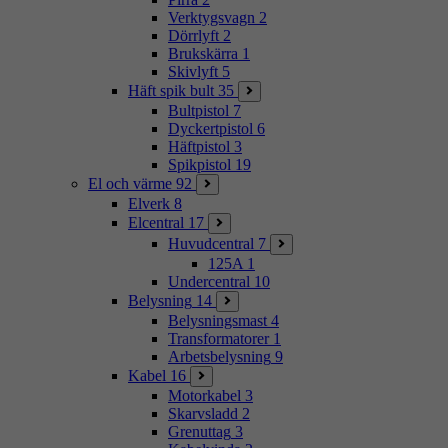
Verktygsvagn
2
Dörrlyft
2
Brukskärra
1
Skivlyft
5
Häft spik bult
35
Bultpistol
7
Dyckertpistol
6
Häftpistol
3
Spikpistol
19
El och värme
92
Elverk
8
Elcentral
17
Huvudcentral
7
125A
1
Undercentral
10
Belysning
14
Belysningsmast
4
Transformatorer
1
Arbetsbelysning
9
Kabel
16
Motorkabel
3
Skarvsladd
2
Grenuttag
3