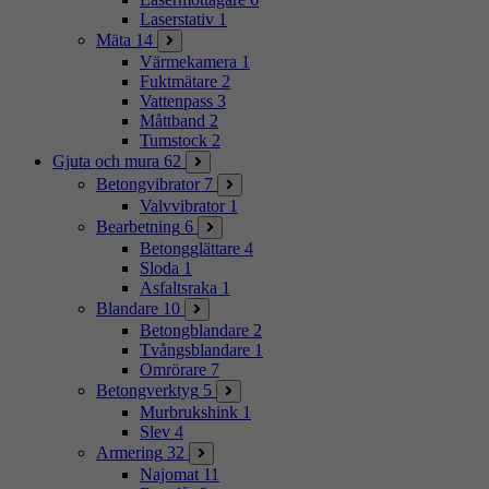
Laserstativ
1
Mäta
14
Värmekamera
1
Fuktmätare
2
Vattenpass
3
Måttband
2
Tumstock
2
Gjuta och mura
62
Betongvibrator
7
Valvvibrator
1
Bearbetning
6
Betongglättare
4
Sloda
1
Asfaltsraka
1
Blandare
10
Betongblandare
2
Tvångsblandare
1
Omrörare
7
Betongverktyg
5
Murbrukshink
1
Slev
4
Armering
32
Najomat
11