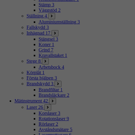
Stämp
3
Väggstöd
2
Ställning
4
Aluminiumställning
3
Fallskydd
3
Inhägnad
17
Stängsel
3
Koner
1
Grind
7
Kravallstaket
1
Stege
8
Arbetsbock
4
Körplåt
1
Första hjälpen
3
Brandskydd
3
Brandfiltar
1
Brandsläckare
2
Mätinstrument
42
Laser
26
Korslaser
3
Rotationslaser
9
Rörlaser
2
Avståndsmätare
5
Lasermottagare
6