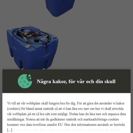
Några kakor, för vår och din skull
Skyddsutrustning
Dieseltank
Mer information
Vi vill att vår webbplats skall fungera bra för dig. För att göra det använder vi kakor
(cookies) för bland annat statistik så att vi kan lära oss mer om hur vi skall utveckla
Adam Pumps Tech tank 220
vår webbplats på ett så bra sätt som möjligt. Nedan kan du läsa mer och anpassa dina
inställningar. Notera att när du godkänner statistik och marknadsförings-cookies
kommer viss data överföras utanför EU. Hur den informationen används av berörda
220l kapacitet
[...]
bolag vet vi inte exakt. Till exempel uppfyller inte USA:s lagstiftning alla de krav
Lättviktskonstruktion