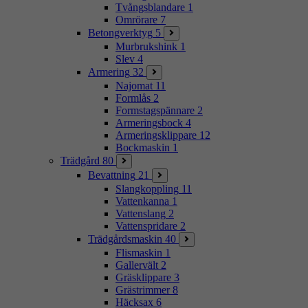
Tvångsblandare
1
Omrörare
7
Betongverktyg
5
Murbrukshink
1
Slev
4
Armering
32
Najomat
11
Formlås
2
Formstagspännare
2
Armeringsbock
4
Armeringsklippare
12
Bockmaskin
1
Trädgård
80
Bevattning
21
Slangkoppling
11
Vattenkanna
1
Vattenslang
2
Vattenspridare
2
Trädgårdsmaskin
40
Flismaskin
1
Gallervält
2
Gräsklippare
3
Grästrimmer
8
Häcksax
6