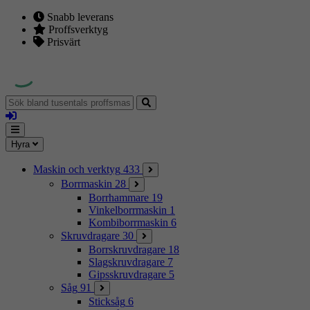
Snabb leverans
Proffsverktyg
Prisvärt
Sök
bland
Logga
tusentals
in
proffsmaskiner
Mina
Meny
Hyra
sidor
Maskin och verktyg
433
Borrmaskin
28
Borrhammare
19
Vinkelborrmaskin
1
Kombiborrmaskin
6
Skruvdragare
30
Borrskruvdragare
18
Slagskruvdragare
7
Gipsskruvdragare
5
Såg
91
Sticksåg
6