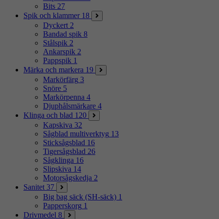
Bits
27
Spik och klammer
18
Dyckert
2
Bandad spik
8
Stålspik
2
Ankarspik
2
Pappspik
1
Märka och markera
19
Markörfärg
3
Snöre
5
Markörpenna
4
Djuphålsmärkare
4
Klinga och blad
120
Kapskiva
32
Sågblad multiverktyg
13
Sticksågsblad
16
Tigersågsblad
26
Sågklinga
16
Slipskiva
14
Motorsågskedja
2
Sanitet
37
Big bag säck (SH-säck)
1
Papperskorg
1
Drivmedel
8