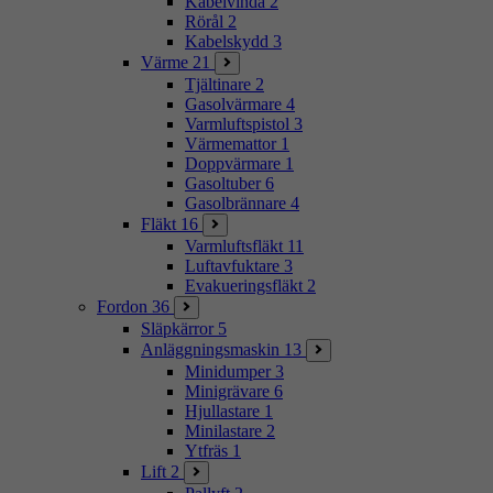
Kabelvinda
2
Rörål
2
Kabelskydd
3
Värme
21
Tjältinare
2
Gasolvärmare
4
Varmluftspistol
3
Värmemattor
1
Doppvärmare
1
Gasoltuber
6
Gasolbrännare
4
Fläkt
16
Varmluftsfläkt
11
Luftavfuktare
3
Evakueringsfläkt
2
Fordon
36
Släpkärror
5
Anläggningsmaskin
13
Minidumper
3
Minigrävare
6
Hjullastare
1
Minilastare
2
Ytfräs
1
Lift
2