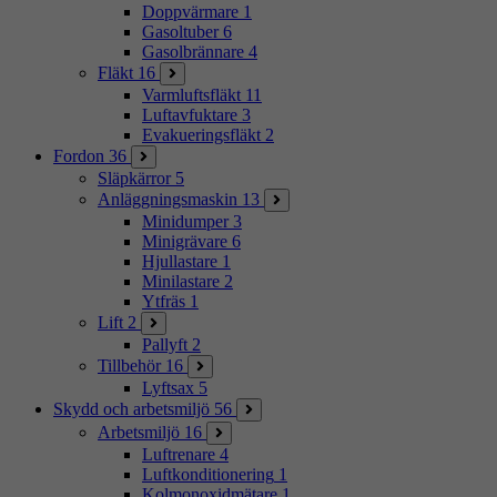
Doppvärmare
1
Gasoltuber
6
Gasolbrännare
4
Fläkt
16
Varmluftsfläkt
11
Luftavfuktare
3
Evakueringsfläkt
2
Fordon
36
Släpkärror
5
Anläggningsmaskin
13
Minidumper
3
Minigrävare
6
Hjullastare
1
Minilastare
2
Ytfräs
1
Lift
2
Pallyft
2
Tillbehör
16
Lyftsax
5
Skydd och arbetsmiljö
56
Arbetsmiljö
16
Luftrenare
4
Luftkonditionering
1
Kolmonoxidmätare
1