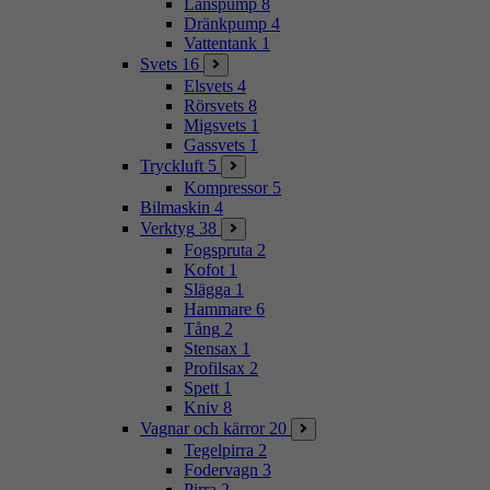
Länspump
8
Dränkpump
4
Vattentank
1
Svets
16
Elsvets
4
Rörsvets
8
Migsvets
1
Gassvets
1
Tryckluft
5
Kompressor
5
Bilmaskin
4
Verktyg
38
Fogspruta
2
Kofot
1
Slägga
1
Hammare
6
Tång
2
Stensax
1
Profilsax
2
Spett
1
Kniv
8
Vagnar och kärror
20
Tegelpirra
2
Fodervagn
3
Pirra
2