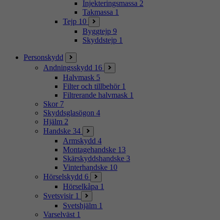
Injekteringsmassa
2
Takmassa
1
Tejp
10
Byggtejp
9
Skyddstejp
1
Personskydd
Andningsskydd
16
Halvmask
5
Filter och tillbehör
1
Filtrerande halvmask
1
Skor
7
Skyddsglasögon
4
Hjälm
2
Handske
34
Armskydd
4
Montagehandske
13
Skärskyddshandske
3
Vinterhandske
10
Hörselskydd
6
Hörselkåpa
1
Svetsvisir
1
Svetshjälm
1
Varselväst
1