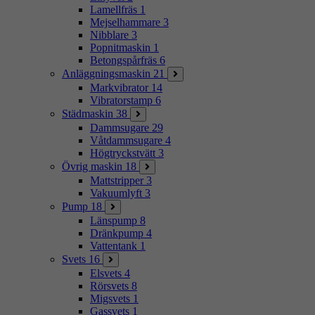
Lamellfräs
1
Mejselhammare
3
Nibblare
3
Popnitmaskin
1
Betongspårfräs
6
Anläggningsmaskin
21
Markvibrator
14
Vibratorstamp
6
Städmaskin
38
Dammsugare
29
Våtdammsugare
4
Högtryckstvätt
3
Övrig maskin
18
Mattstripper
3
Vakuumlyft
3
Pump
18
Länspump
8
Dränkpump
4
Vattentank
1
Svets
16
Elsvets
4
Rörsvets
8
Migsvets
1
Gassvets
1