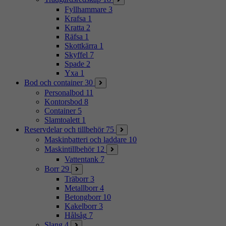
Fyllhammare
3
Krafsa
1
Kratta
2
Räfsa
1
Skottkärra
1
Skyffel
7
Spade
2
Yxa
1
Bod och container
30
Personalbod
11
Kontorsbod
8
Container
5
Slamtoalett
1
Reservdelar och tillbehör
75
Maskinbatteri och laddare
10
Maskintillbehör
12
Vattentank
7
Borr
29
Träborr
3
Metallborr
4
Betongborr
10
Kakelborr
3
Hålsåg
7
Slang
4