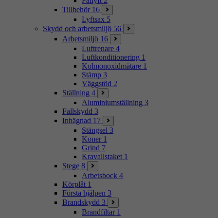
Pallyft
2
Tillbehör
16
Lyftsax
5
Skydd och arbetsmiljö
56
Arbetsmiljö
16
Luftrenare
4
Luftkonditionering
1
Kolmonoxidmätare
1
Stämp
3
Väggstöd
2
Ställning
4
Aluminiumställning
3
Fallskydd
3
Inhägnad
17
Stängsel
3
Koner
1
Grind
7
Kravallstaket
1
Stege
8
Arbetsbock
4
Körplåt
1
Första hjälpen
3
Brandskydd
3
Brandfiltar
1