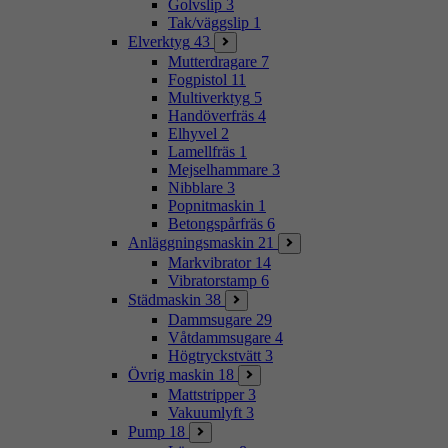
Golvslip
3
Tak/väggslip
1
Elverktyg
43
Mutterdragare
7
Fogpistol
11
Multiverktyg
5
Handöverfräs
4
Elhyvel
2
Lamellfräs
1
Mejselhammare
3
Nibblare
3
Popnitmaskin
1
Betongspårfräs
6
Anläggningsmaskin
21
Markvibrator
14
Vibratorstamp
6
Städmaskin
38
Dammsugare
29
Våtdammsugare
4
Högtryckstvätt
3
Övrig maskin
18
Mattstripper
3
Vakuumlyft
3
Pump
18