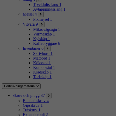
Tryckluftsslang
1
Avtappningsslang
1
Mejsel
4
Pikmejsel
1
Vitvara
9
Mikrovågsugn
1
Värmeskåp
1
Kylskåp
1
Kaffebryggare
6
Inventarier
6
Skrivbord
1
Matbord
1
Köksstol
1
Kontorsstol
1
Klädskåp
1
Torkskåp
1
Förbrukningsmaterial
Skruv och plugg
37
Bandad skruv
4
Gipsskruv
1
Träskruv
1
Expanderbult
2