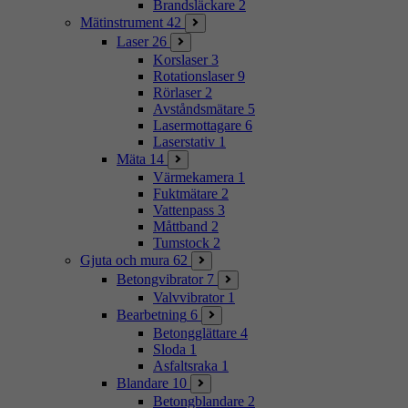
Brandsläckare
2
Mätinstrument
42
Laser
26
Korslaser
3
Rotationslaser
9
Rörlaser
2
Avståndsmätare
5
Lasermottagare
6
Laserstativ
1
Mäta
14
Värmekamera
1
Fuktmätare
2
Vattenpass
3
Måttband
2
Tumstock
2
Gjuta och mura
62
Betongvibrator
7
Valvvibrator
1
Bearbetning
6
Betongglättare
4
Sloda
1
Asfaltsraka
1
Blandare
10
Betongblandare
2