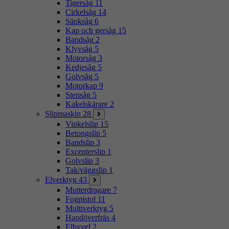
Tigersåg
11
Cirkelsåg
14
Sänksåg
6
Kap och gersåg
15
Bandsåg
2
Klyvsåg
5
Motorsåg
3
Kedjesåg
5
Golvsåg
5
Motorkap
9
Stensåg
5
Kakelskärare
2
Slipmaskin
28
Vinkelslip
15
Betongslip
5
Bandslip
3
Excenterslip
1
Golvslip
3
Tak/väggslip
1
Elverktyg
43
Mutterdragare
7
Fogpistol
11
Multiverktyg
5
Handöverfräs
4
Elhyvel
2