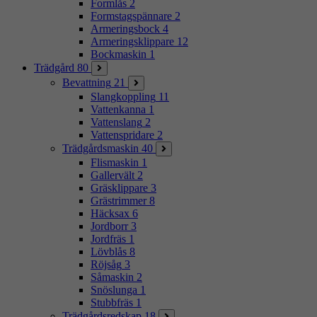
Formlås
2
Formstagspännare
2
Armeringsbock
4
Armeringsklippare
12
Bockmaskin
1
Trädgård
80
Bevattning
21
Slangkoppling
11
Vattenkanna
1
Vattenslang
2
Vattenspridare
2
Trädgårdsmaskin
40
Flismaskin
1
Gallervält
2
Gräsklippare
3
Grästrimmer
8
Häcksax
6
Jordborr
3
Jordfräs
1
Lövblås
8
Röjsåg
3
Såmaskin
2
Snöslunga
1
Stubbfräs
1
Trädgårdsredskap
18